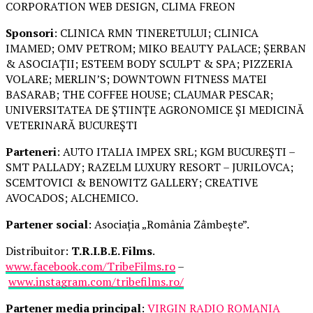
CORPORATION WEB DESIGN, CLIMA FREON
Sponsori
: CLINICA RMN TINERETULUI; CLINICA
IMAMED; OMV PETROM; MIKO BEAUTY PALACE; ȘERBAN
& ASOCIAȚII; ESTEEM BODY SCULPT & SPA; PIZZERIA
VOLARE; MERLIN’S; DOWNTOWN FITNESS MATEI
BASARAB; THE COFFEE HOUSE; CLAUMAR PESCAR;
UNIVERSITATEA DE ȘTIINȚE AGRONOMICE ȘI MEDICINĂ
VETERINARĂ BUCUREȘTI
Parteneri
: AUTO ITALIA IMPEX SRL; KGM BUCUREȘTI –
SMT PALLADY; RAZELM LUXURY RESORT – JURILOVCA;
SCEMTOVICI & BENOWITZ GALLERY; CREATIVE
AVOCADOS; ALCHEMICO.
Partener social
: Asociația „România Zâmbește”.
Distribuitor:
T.R.I.B.E. Films
.
www.facebook.com/TribeFilms.ro
–
www.instagram.com/tribefilms.ro/
Partener media principal
:
VIRGIN RADIO ROMANIA