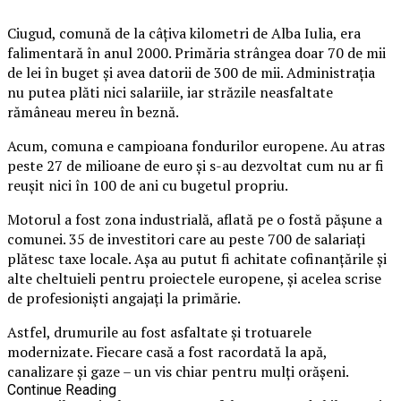
Ciugud, comună de la câţiva kilometri de Alba Iulia, era
falimentară în anul 2000. Primăria strângea doar 70 de mii
de lei în buget şi avea datorii de 300 de mii. Administraţia
nu putea plăti nici salariile, iar străzile neasfaltate
rămâneau mereu în beznă.
Acum, comuna e campioana fondurilor europene. Au atras
peste 27 de milioane de euro şi s-au dezvoltat cum nu ar fi
reuşit nici în 100 de ani cu bugetul propriu.
Motorul a fost zona industrială, aflată pe o fostă păşune a
comunei.
35 de investitori care au peste 700 de salariaţi
plătesc taxe locale. Aşa au putut fi achitate cofinanţările şi
alte cheltuieli pentru proiectele europene, şi acelea scrise
de profesionişti angajaţi la primărie.
Astfel, drumurile au fost asfaltate şi trotuarele
modernizate. Fiecare casă a fost racordată la apă,
canalizare şi gaze – un vis chiar pentru mulţi orăşeni.
Continue Reading