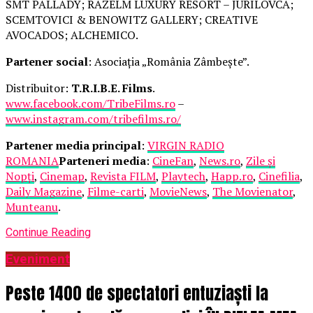
SMT PALLADY; RAZELM LUXURY RESORT – JURILOVCA;
SCEMTOVICI & BENOWITZ GALLERY; CREATIVE
AVOCADOS; ALCHEMICO.
Partener social
: Asociația „România Zâmbește”.
Distribuitor:
T.R.I.B.E. Films
.
www.facebook.com/TribeFilms.ro
–
www.instagram.com/tribefilms.ro/
Partener media principal
:
VIRGIN RADIO
ROMANIA
Parteneri media
:
CineFan
,
News.ro
,
Zile și
Nopți
,
Cinemap
,
Revista FILM
,
Playtech
,
Happ.ro
,
Cinefilia
,
Daily Magazine
,
Filme-carti
,
MovieNews
,
The Movienator
,
Munteanu
.
Continue Reading
Eveniment
Peste 1400 de spectatori entuziaști la