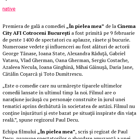
native
Premiera de gală a comediei
„În pielea mea”
de la
Cinema
City AFI Cotroceni București
a fost primită pe 9 februarie
de peste 1400 de spectatori cu aplauze, râsete și bucurie.
Numeroase vedete și influenceri au fost alături de actorii
George Tănase, Ioana State, Alexandra Răduță, Gabriel
Vatavu, Vlad Gherman, Oana Gherman, Sergiu Costache,
Azaleea Necula, Ioana Ginghină, Mihai Găinușă, Daria Jane,
Cătălin Coșarcă și Toto Dumitrescu.
„Este o comedie care nu urmărește tiparele ultimelor
comedii lansate în ultimul timp la noi. Filmul are o
narațiune jucăușă cu personaje construite în jurul unei
tematici aprins dezbătută în societatea de astăzi. Filmul nu
conține înjurături și este bazat pe situații inspirate din viața
reală.”, spune regizorul Paul Decu.
Echipa filmului
„În pielea mea”
, scris și regizat de Paul
Decu, propune spectatorilor o abordare amuzantă a unei