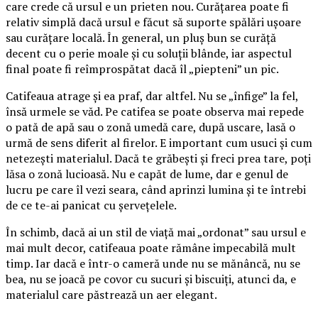
care crede că ursul e un prieten nou. Curățarea poate fi
relativ simplă dacă ursul e făcut să suporte spălări ușoare
sau curățare locală. În general, un pluș bun se curăță
decent cu o perie moale și cu soluții blânde, iar aspectul
final poate fi reîmprospătat dacă îl „piepteni” un pic.
Catifeaua atrage și ea praf, dar altfel. Nu se „înfige” la fel,
însă urmele se văd. Pe catifea se poate observa mai repede
o pată de apă sau o zonă umedă care, după uscare, lasă o
urmă de sens diferit al firelor. E important cum usuci și cum
netezești materialul. Dacă te grăbești și freci prea tare, poți
lăsa o zonă lucioasă. Nu e capăt de lume, dar e genul de
lucru pe care îl vezi seara, când aprinzi lumina și te întrebi
de ce te-ai panicat cu șervețelele.
În schimb, dacă ai un stil de viață mai „ordonat” sau ursul e
mai mult decor, catifeaua poate rămâne impecabilă mult
timp. Iar dacă e într-o cameră unde nu se mănâncă, nu se
bea, nu se joacă pe covor cu sucuri și biscuiți, atunci da, e
materialul care păstrează un aer elegant.