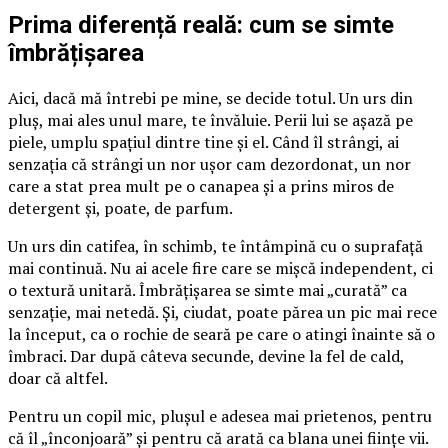
Prima diferență reală: cum se simte
îmbrățișarea
Aici, dacă mă întrebi pe mine, se decide totul. Un urs din
pluș, mai ales unul mare, te învăluie. Perii lui se așază pe
piele, umplu spațiul dintre tine și el. Când îl strângi, ai
senzația că strângi un nor ușor cam dezordonat, un nor
care a stat prea mult pe o canapea și a prins miros de
detergent și, poate, de parfum.
Un urs din catifea, în schimb, te întâmpină cu o suprafață
mai continuă. Nu ai acele fire care se mișcă independent, ci
o textură unitară. Îmbrățișarea se simte mai „curată” ca
senzație, mai netedă. Și, ciudat, poate părea un pic mai rece
la început, ca o rochie de seară pe care o atingi înainte să o
îmbraci. Dar după câteva secunde, devine la fel de cald,
doar că altfel.
Pentru un copil mic, plușul e adesea mai prietenos, pentru
că îl „înconjoară” și pentru că arată ca blana unei ființe vii.