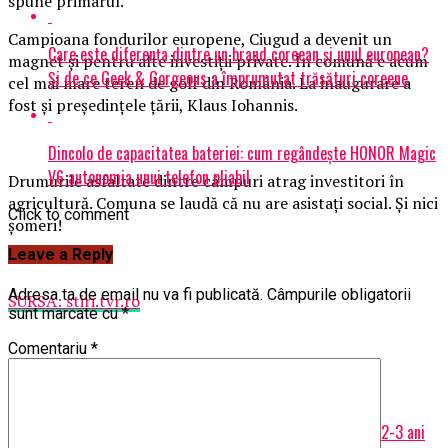
spune primarul.
Campioana fondurilor europene, Ciugud a devenit un
Care este diferența dintre un brand coreean și unul european?
magnet şi pentru alte investiţii private. În comună e acum
Și de ce Geek & Gorgeous a împrumutat trăsături coreene
cel mai mare teren de golf din România. La inaugurare a
fost şi preşedinţele ţării, Klaus Iohannis.
Dincolo de capacitatea bateriei: cum regândește HONOR Magic
V6 autonomia unui telefon pliabil
Drumurile asfaltate dintre câmpuri atrag investitori în
agricultură. Comuna se laudă că nu are asistaţi social. Şi nici
Click to comment
şomeri!
Leave a Reply
Adresa ta de email nu va fi publicată.
Câmpurile obligatorii
SURSA: stiri.tvr.ro
sunt marcate cu
*
Comentariu
*
Related Topics:
prima
Up Next
Sfatul șefului analiștilor financiari pentru români: ”Mai stați 2-3 ani