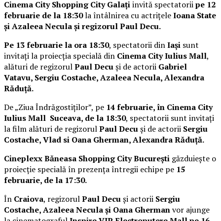
Cinema City Shopping City Galați
invită spectatorii
pe 12
februarie de la 18:30
la întâlnirea cu actrițele
Ioana State
și Azaleea Necula și regizorul Paul Decu.
Pe 13 februarie la ora 18:30
, spectatorii din
Iași
sunt
invitați la proiecția specială din
Cinema City Iulius Mall
,
alături de regizorul
Paul Decu
și de actorii
Gabriel
Vatavu, Sergiu Costache, Azaleea Necula, Alexandra
Răduță.
De „Ziua Îndrăgostiților”, pe
14 februarie, în Cinema City
Iulius Mall Suceava, de la 18:30
, spectatorii sunt invitați
la film alături de regizorul
Paul Decu
și de actorii
Sergiu
Costache, Vlad si Oana Gherman, Alexandra Răduță.
Cineplexx Băneasa Shopping City București
găzduiește o
proiecție specială în prezența întregii echipe pe
15
februarie, de la 17:30.
În
Craiova
, regizorul
Paul Decu
și actorii
Sergiu
Costache, Azaleea Necula și Oana Gherman
vor ajunge
la cinematograful
Inspire VIP Electroputere Mall pe 16