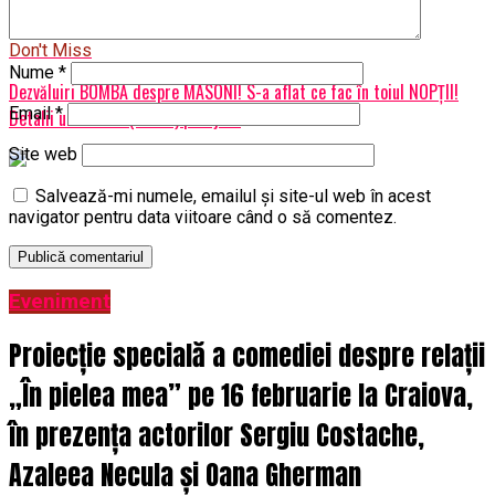
cu chirie”. Ce se întâmplă după | DoljAZI
Don't Miss
Nume
*
Dezvăluiri BOMBĂ despre MASONI! S-a aflat ce fac în toiul NOPȚII!
Email
*
Detalii uimitoare (VIDEO) | DoljAZI
Site web
Salvează-mi numele, emailul și site-ul web în acest
navigator pentru data viitoare când o să comentez.
Eveniment
Proiecție specială a comediei despre relații
„În pielea mea” pe 16 februarie la Craiova,
în prezența actorilor Sergiu Costache,
Azaleea Necula și Oana Gherman