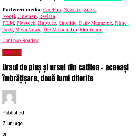
Parteneri media
:
CineFan
,
News.ro
,
Zile și
Nopți
,
Cinemap
,
Revista
FILM
,
Playtech
,
Happ.ro
,
Cinefilia
,
Daily Magazine
,
Filme-
carti
,
MovieNews
,
The Movienator
,
Munteanu
.
Continue Reading
Cultură
Ursul de pluș și ursul din catifea – aceeași
îmbrățișare, două lumi diferite
Published
7 luni ago
on