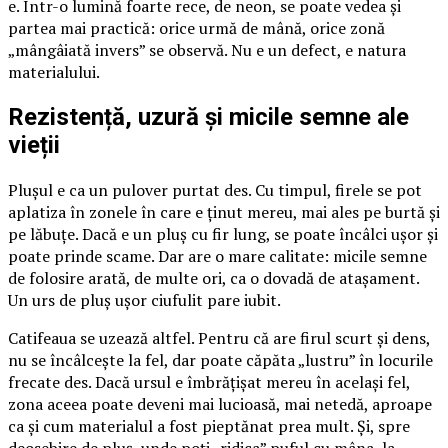
e. Într-o lumină foarte rece, de neon, se poate vedea și
partea mai practică: orice urmă de mână, orice zonă
„mângâiată invers” se observă. Nu e un defect, e natura
materialului.
Rezistență, uzură și micile semne ale
vieții
Plușul e ca un pulover purtat des. Cu timpul, firele se pot
aplatiza în zonele în care e ținut mereu, mai ales pe burtă și
pe lăbuțe. Dacă e un pluș cu fir lung, se poate încâlci ușor și
poate prinde scame. Dar are o mare calitate: micile semne
de folosire arată, de multe ori, ca o dovadă de atașament.
Un urs de pluș ușor ciufulit pare iubit.
Catifeaua se uzează altfel. Pentru că are firul scurt și dens,
nu se încâlcește la fel, dar poate căpăta „lustru” în locurile
frecate des. Dacă ursul e îmbrățișat mereu în același fel,
zona aceea poate deveni mai lucioasă, mai netedă, aproape
ca și cum materialul a fost pieptănat prea mult. Și, spre
deosebire de pluș, unde poți „ridica” puful cu mâna, la