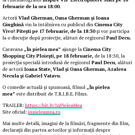
februarie de la ora 18:00
.
Actorii
Vlad Gherman, Oana Gherman și Ioana
Ginghină
vin la întâlnirea cu publicul din
Cinema City
Vivo! Pitești pe 17 februarie, de la 18:30
și vor participa
la o discuție după proiecție, alături de regizorul
Paul Decu.
Caravana
„În pielea mea”
ajunge la
Cinema City
Shopping City Ploiești, pe 18 februarie,
de la 18:30, la
proiecția specială introdusă de regizorul
Paul Decu
, alături
de actorii
Ioana State, Vlad și Oana Gherman, Azaleea
Necula și Gabriel Vatavu.
O comedie actuală și spumoasă, filmul
„În pielea
mea”
este distribuit de T.R.I.B.E. Films.
TRAILER:
https://bit.ly/InPieleaMea
Site oficial:
inpieleamea.ro
Mai multe detalii, imagini de la filmări, fragmente din film,
declarații din partea actorilor și informații despre