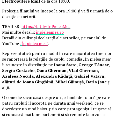
Electroputere Mall
de la ora 18:00.
Proiecția filmului va începe la ora 19:00 și va fi urmată de o
discuție cu actorii.
TRAILER:
https://bit.ly/InPieleaMea
Mai multe detalii:
inpieleamea.ro
Detalii din culise și declarații ale actorilor, pe canalul de
YouTube
„În pielea mea”
.
Reprezentativă pentru modul în care majoritatea tinerilor
se raportează la relațiile de cuplu, comedia „În pielea mea”
îi reunește în distribuție pe
Ioana State, George Tănase,
Sergiu Costache, Oana Gherman, Vlad Gherman,
Azaleea Necula, Alexandra Răduță, Gabriel Vatavu,
alături de Ioana Ginghină, Mihai Găinușă, Daria Jane
și
alții.
O comedie savuroasă despre un „schimb de roluri” pe care
patru cupluri îl acceptă pe durata unui weekend, ce se
dovedește un mod haios prin care protagoniștii reușesc să-
și cunoască mai bine partenerii și să renunțe la orgolii și