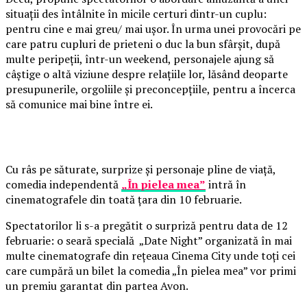
situații des întâlnite în micile certuri dintr-un cuplu:
pentru cine e mai greu/ mai ușor. În urma unei provocări pe
care patru cupluri de prieteni o duc la bun sfârșit, după
multe peripeții, într-un weekend, personajele ajung să
câștige o altă viziune despre relațiile lor, lăsând deoparte
presupunerile, orgoliile și preconcepțiile, pentru a încerca
să comunice mai bine între ei.
Cu râs pe săturate, surprize și personaje pline de viață,
comedia independentă
„În pielea mea”
intră în
cinematografele din toată țara din 10 februarie.
Spectatorilor li s-a pregătit o surpriză pentru data de 12
februarie: o seară specială „Date Night” organizată în mai
multe cinematografe din rețeaua Cinema City unde toți cei
care cumpără un bilet la comedia „În pielea mea” vor primi
un premiu garantat din partea Avon.