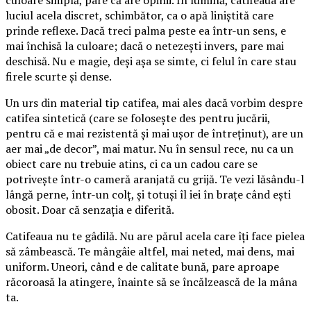
culoare simplă, pare că are opinii. În lumină, catifeaua are
luciul acela discret, schimbător, ca o apă liniștită care
prinde reflexe. Dacă treci palma peste ea într-un sens, e
mai închisă la culoare; dacă o netezești invers, pare mai
deschisă. Nu e magie, deși așa se simte, ci felul în care stau
firele scurte și dense.
Un urs din material tip catifea, mai ales dacă vorbim despre
catifea sintetică (care se folosește des pentru jucării,
pentru că e mai rezistentă și mai ușor de întreținut), are un
aer mai „de decor”, mai matur. Nu în sensul rece, nu ca un
obiect care nu trebuie atins, ci ca un cadou care se
potrivește într-o cameră aranjată cu grijă. Te vezi lăsându-l
lângă perne, într-un colț, și totuși îl iei în brațe când ești
obosit. Doar că senzația e diferită.
Catifeaua nu te gâdilă. Nu are părul acela care îți face pielea
să zâmbească. Te mângâie altfel, mai neted, mai dens, mai
uniform. Uneori, când e de calitate bună, pare aproape
răcoroasă la atingere, înainte să se încălzească de la mâna
ta.