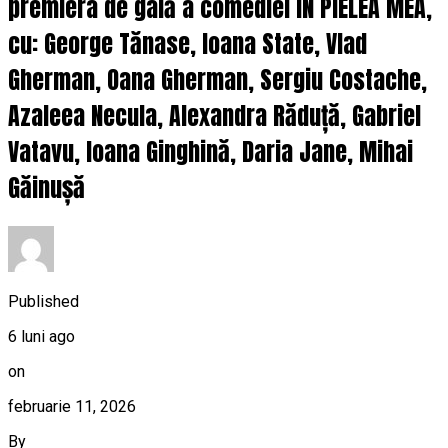
premiera de gală a comediei ÎN PIELEA MEA,
cu: George Tănase, Ioana State, Vlad
Gherman, Oana Gherman, Sergiu Costache,
Azaleea Necula, Alexandra Răduță, Gabriel
Vatavu, Ioana Ginghină, Daria Jane, Mihai
Găinușă
Published
6 luni ago
on
februarie 11, 2026
By