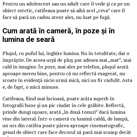
Pentru un adolescent sau un adult care îl vede și ca pe un
obiect estetic, catifeaua poate să aibă acel „ceva” care îl
face să pară un cadou atent ales, nu luat pe fugă.
Cum arată în cameră, în poze și în
lumina de seară
Plușul, cu puful lui, înghite lumina. Nu în totalitate, dar o
împrăștie. De aceea urșii de pluș par adesea mai „mat”, mai
cald în imagine. În poze, mai ales pe telefon, plușul arată
aproape mereu bine, pentru că nu reflectă exagerat, nu
scoate în evidență nicio urmă mică, nici un fir ciufulit. Asta
e, de fapt, o mică minune.
Catifeaua, fiind mai lucioasă, poate arăta superb în
fotografii bune și un pic ciudat în cele grăbite. Reflectă,
prinde dungi ușoare, arată „în două tonuri” dacă lumina
vine din lateral. Într-o cameră cu lumină caldă, de lampă,
un urs din catifea poate părea aproape cinematografic,
genul de obiect care face decorul să pară mai scump decât