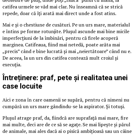
catifea urmele se văd mai clar. Nu înseamnă că se strică
repede, doar că îți arată mai direct unde a fost atins.
Mai e și o chestiune de cusături. Pe un urs mare, materialul
e întins pe forme rotunjite. Plușul ascunde mai bine micile
imperfecțiuni de la îmbinări, pentru că firele acoperă
marginea. Catifeaua, fiind mai netedă, poate arăta mai
„precis” când e bine lucrată și mai „neiertătoare” când nu e.
De aceea, la un urs din catifea contează mult croiul și
execuția.
Întreținere: praf, pete și realitatea unei
case locuite
Aici e zona în care oamenii se supără, pentru că nimeni nu
cumpără un urs mare gândindu-se la aspirator. Și totuși.
Plușul atrage praf, da, fiindcă are suprafață mai mare, fire
mai multe, deci are de ce să se agațe. Se mai lipește și părul
de animale, mai ales dacă ai o pisică ambițioasă sau un câine