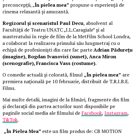
preconcepții, „
În pielea mea”
propune o experiență de
cinema relaxantă și amuzantă.
Regizorul și scenaristul Paul Decu
, absolvent al
Facultății de Teatru UNATC „I.L.Caragiale” și al
masteratului în regie de film de la MetFilm School Londra,
a colaborat la realizarea primului său lungmetraj cu o
echipă de profesioniști din care fac parte
Adrian Pădurețu
(imagine), Bogdan Ivanovici (sunet), Anca Miron
(scenografie), Francisca Vass (costume)
.
O comedie actuală și colorată, filmul
„În pielea mea”
are
premiera națională pe 10 februarie, distribuit de T.R.I.B.E.
Films.
Mai multe detalii, imagini de la filmări, fragmente din film
și declarații din partea actorilor sunt disponibile pe
paginile social media ale filmului de
Facebook
,
Instagram
,
TikTok
.
„În Pielea Mea”
este un film produs de: CB MOTION