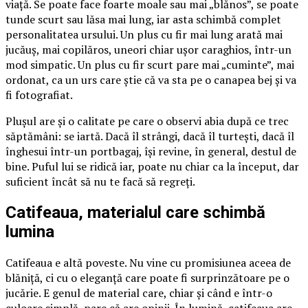
viață. Se poate face foarte moale sau mai „blănos”, se poate
tunde scurt sau lăsa mai lung, iar asta schimbă complet
personalitatea ursului. Un plus cu fir mai lung arată mai
jucăuș, mai copilăros, uneori chiar ușor caraghios, într-un
mod simpatic. Un plus cu fir scurt pare mai „cuminte”, mai
ordonat, ca un urs care știe că va sta pe o canapea bej și va
fi fotografiat.
Plușul are și o calitate pe care o observi abia după ce trec
săptămâni: se iartă. Dacă îl strângi, dacă îl turtești, dacă îl
înghesui într-un portbagaj, își revine, în general, destul de
bine. Puful lui se ridică iar, poate nu chiar ca la început, dar
suficient încât să nu te facă să regreți.
Catifeaua, materialul care schimbă
lumina
Catifeaua e altă poveste. Nu vine cu promisiunea aceea de
blăniță, ci cu o eleganță care poate fi surprinzătoare pe o
jucărie. E genul de material care, chiar și când e într-o