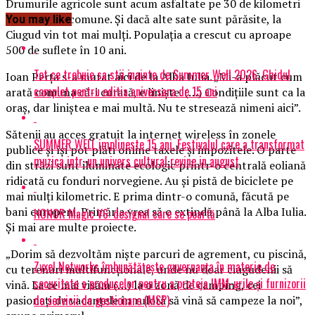
Drumurile agricole sunt acum asfaltate pe 30 de kilometri
care leagă 3 comune. Şi dacă alte sate sunt părăsite, la
You may like
Ciugud vin tot mai mulţi. Populaţia a crescut cu aproape
500 de suflete în 10 ani.
Tot ce trebuie sa stii inainte de Summer Well 2026. Ghidul
Ioan Perţa s-a mutat aici de la Alba Iulia. „Mi-a plăcut cum
complet pentru editia aniversara de 15 ani
arată comuna că-i curată, e linişte. (…) Condiţiile sunt ca la
oraş, dar liniştea e mai multă. Nu te stresează nimeni aici”.
Sătenii au acces gratuit la internet wireless în zonele
SUMMER WELL implineste 15 ani. Festivalul care a transformat
publice şi îşi pot plăti online taxele şi impozitele. O parte
muzica intr-un univers cultural revine in august
din străzi sunt iluminate ecologic printr-o centrală eoliană
ridicată cu fonduri norvegiene. Au şi pistă de biciclete pe
mai mulţi kilometric. E prima dintr-o comună, făcută pe
bani europeni. Primăria vrea să o extindă până la Alba Iulia.
HONOR Magic V6: designul care se poartă
Şi mai are multe proiecte.
„Dorim să dezvoltăm nişte parcuri de agrement, cu piscină,
Zyxel Networks îmbunătățește guvernanța în materie de
cu terenuri multifuncţionale, unde nu doar ciugudenii să
securitate a produselor pentru a proteja IMM-urile și furnizorii
vină. La ce mai visăm (…) la o zonă de camping, cei
de servicii de gestionare (MSP)
pasionaţi de vacanţele în rulotă să vină să campeze la noi”,