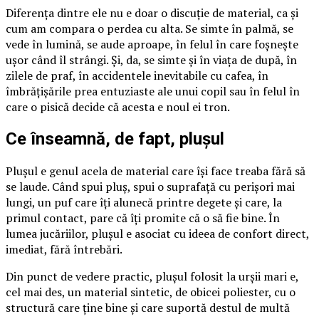
Diferența dintre ele nu e doar o discuție de material, ca și
cum am compara o perdea cu alta. Se simte în palmă, se
vede în lumină, se aude aproape, în felul în care foșnește
ușor când îl strângi. Și, da, se simte și în viața de după, în
zilele de praf, în accidentele inevitabile cu cafea, în
îmbrățișările prea entuziaste ale unui copil sau în felul în
care o pisică decide că acesta e noul ei tron.
Ce înseamnă, de fapt, plușul
Plușul e genul acela de material care își face treaba fără să
se laude. Când spui pluș, spui o suprafață cu perișori mai
lungi, un puf care îți alunecă printre degete și care, la
primul contact, pare că îți promite că o să fie bine. În
lumea jucăriilor, plușul e asociat cu ideea de confort direct,
imediat, fără întrebări.
Din punct de vedere practic, plușul folosit la urșii mari e,
cel mai des, un material sintetic, de obicei poliester, cu o
structură care ține bine și care suportă destul de multă