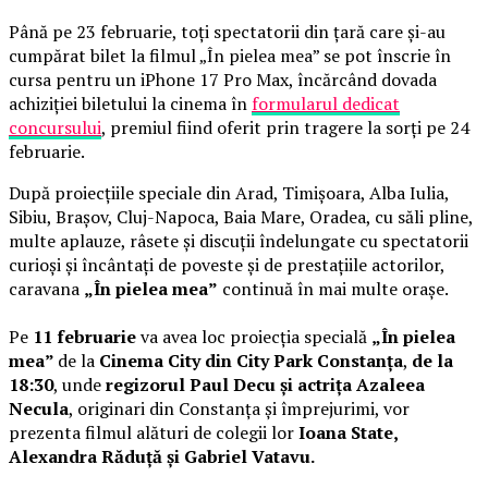
Până pe 23 februarie, toți spectatorii din țară care și-au
cumpărat bilet la filmul „În pielea mea” se pot înscrie în
cursa pentru un iPhone 17 Pro Max, încărcând dovada
achiziției biletului la cinema în
formularul dedicat
concursului
, premiul fiind oferit prin tragere la sorți pe 24
februarie.
După proiecțiile speciale din Arad, Timișoara, Alba Iulia,
Sibiu, Brașov, Cluj-Napoca, Baia Mare, Oradea, cu săli pline,
multe aplauze, râsete și discuții îndelungate cu spectatorii
curioși și încântați de poveste și de prestațiile actorilor,
caravana
„În pielea mea”
continuă în mai multe orașe.
Pe
11 februarie
va avea loc proiecția specială
„În pielea
mea”
de la
Cinema City din City Park Constanța
,
de la
18:30
, unde
regizorul Paul Decu și actrița Azaleea
Necula
, originari din Constanța și împrejurimi, vor
prezenta filmul alături de colegii lor
Ioana State,
Alexandra Răduță și Gabriel Vatavu.