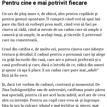
Pentru cine e mai potrivit fiecare
Un urs de pluș mare e, de obicei, ales pentru copilărie și
pentru gesturi spontane. Îl cumperi când vrei să spui îmi
pare rău fără să vorbești prea mult, când vrei să faci pe
cineva să râdă, când ai nevoie de un cadou care să umple o
cameră și să umple, în același timp, și tăcerile. E prietenul
care nu comentează.
Ursul din catifea e, de multe ori, pentru cineva care iubește
textura și detaliul. E cadoul pentru o persoană care își alege
cu grijă lucrurile din casă, care are o pătură preferată și o
cană preferată și care, dacă o întrebi de ce, ridică din umeri
și spune că așa îi place. E un cadou care pare mai „adult”
fără să fie rece.
Și, dacă tot vorbim de cadouri, contează și momentul. De
Ziua Îndrăgostiților sau de aniversări, catifeaua poate părea
mai specială, pentru că are acel luciu subtil, acel aer de ceva
ales cu intenție. Pentru un copil care vrea să-și îngroape
fața în urs la culcare, plușul e mai iertător și, sincer, mai