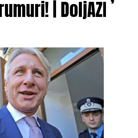
umuri! | DoljAZI