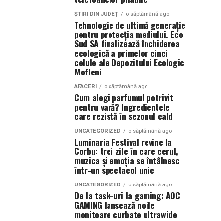
ȘTIRI DIN JUDEȚ
o săptămână ago
Tehnologie de ultimă generație
pentru protecția mediului. Eco
Sud SA finalizează închiderea
ecologică a primelor cinci
celule ale Depozitului Ecologic
Mofleni
AFACERI
o săptămână ago
Cum alegi parfumul potrivit
pentru vară? Ingredientele
care rezistă în sezonul cald
UNCATEGORIZED
o săptămână ago
Luminaria Festival revine la
Corbu: trei zile în care cerul,
muzica și emoția se întâlnesc
într-un spectacol unic
UNCATEGORIZED
o săptămână ago
De la task-uri la gaming: AOC
GAMING lansează noile
monitoare curbate ultrawide