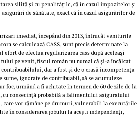
area silită şi cu penalităţile, că în cazul impozitelor şi
de asigurări de sănătate, exact că în cazul asigurărilor de
larizari imediat, începând din 2013, întrucât veniturile
ărora se calculează CASS, sunt precis determinate la
ul efort de efectua regularizarea cass după aceleaşi
itului pe venit, fiscul român nu numai că şi-a încălcat
a contribuabilului, dar a fost şi de o crasă incompetenţa
ste sume, ignorate de contribuabil, să se acumuleze
ur foc, urmând a fi achitate în termen de 60 de zile de la
 cu consecinţă probabilă a falimentului asiguratului
ăi, care vor rămâne pe drumuri, vulnerabili la executările
edite în considerarea jobului la aceşti independenţi,