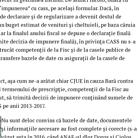
“impunerea” cu cass, pe acelaşi formular. Dacă, în
de declarare şi de regularizare a devenit destul de
un buget estimat de venituri şi cheltuieli, pe baza căruia
r la finalul anului fiscal se depune o declaraţie finală
mite decizia de impunere finală), în privinţa CASS nu s-a
trucât competenţii de la Fisc şi de la casele publice de
transfere bazele de date cu asiguraţii de la casele de
rect, aşa cum ne-a arătat chiar CJUE în cauza Bară contra
l termenului de prescripţie, competenţii de la Fisc au
ut, să trimită decizii de impunere conţinând sumele de
S pe anii 2013-2017.
Nu sunt deloc convins că bazele de date, documentele
şi informaţiile necesare au fost complete şi corecte (s-a
văzut asta în 2016, când ANAF-ul dlor Doros şi Cioloş