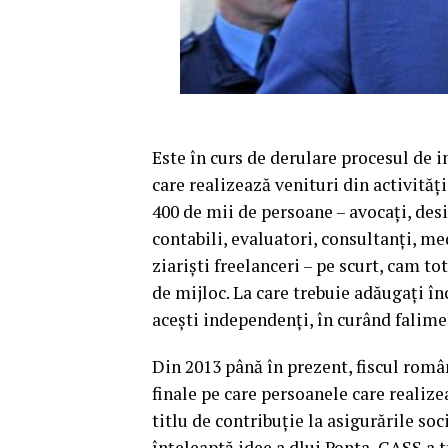
Este în curs de derulare procesul de 
care realizează venituri din activităţ
400 de mii de persoane – avocaţi, desi
contabili, evaluatori, consultanţi, med
ziarişti freelanceri – pe scurt, cam t
de mijloc.
La care trebuie adăugaţi înc
aceşti independenţi, în curând falime
Din 2013 până în prezent, fiscul româ
finale pe care persoanele care realize
titlu de contribuţie la asigurările so
înţeleaptă idee a dlui Ponta, CASS a t