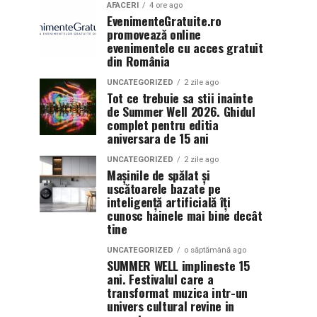
AFACERI
4 ore ago
EvenimenteGratuite.ro
promovează online
evenimentele cu acces gratuit
din România
UNCATEGORIZED
2 zile ago
Tot ce trebuie sa stii inainte
de Summer Well 2026. Ghidul
complet pentru editia
aniversara de 15 ani
UNCATEGORIZED
2 zile ago
Mașinile de spălat și
uscătoarele bazate pe
inteligență artificială îți
cunosc hainele mai bine decât
tine
UNCATEGORIZED
o săptămână ago
SUMMER WELL implineste 15
ani. Festivalul care a
transformat muzica intr-un
univers cultural revine in