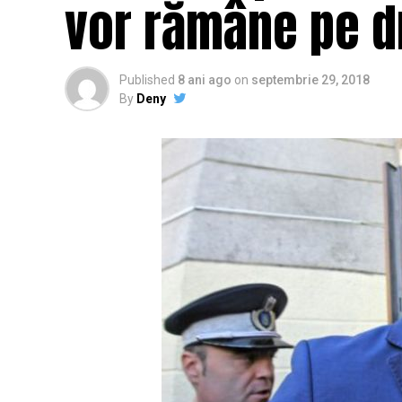
vor rămâne pe dr
Published
8 ani ago
on
septembrie 29, 2018
By
Deny