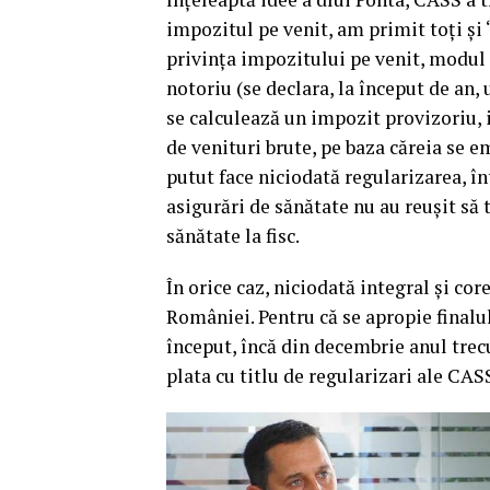
impozitul pe venit, am primit toţi şi 
privinţa impozitului pe venit, modul 
notoriu (se declara, la început de an, 
se calculează un impozit provizoriu, ia
de venituri brute, pe baza căreia se e
putut face niciodată regularizarea, în
asigurări de sănătate nu au reuşit să 
sănătate la fisc.
În orice caz, niciodată integral şi co
României. Pentru că se apropie finalu
început, încă din decembrie anul trec
plata cu titlu de regularizari ale CAS