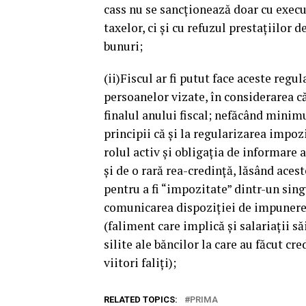
cass nu se sancţionează doar cu execut
taxelor, ci şi cu refuzul prestaţiilor 
bunuri;
(ii)Fiscul ar fi putut face aceste regu
persoanelor vizate, în considerarea c
finalul anului fiscal; nefăcând minim
principii că şi la regularizarea impoz
rolul activ şi obligaţia de informare 
şi de o rară rea-credinţă, lăsând ace
pentru a fi “impozitate” dintr-un sing
comunicarea dispoziţiei de impunere,
(faliment care implică şi salariaţii s
silite ale băncilor la care au făcut cr
viitori faliţi);
RELATED TOPICS:
PRIMA