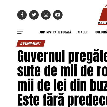
ADMINISTRAȚIE LOCALĂ
AFACERI
CULTUR
EVENIMENT
Guvernul pregăt
sute de mii de r
mii de lei din b
Este fără predec