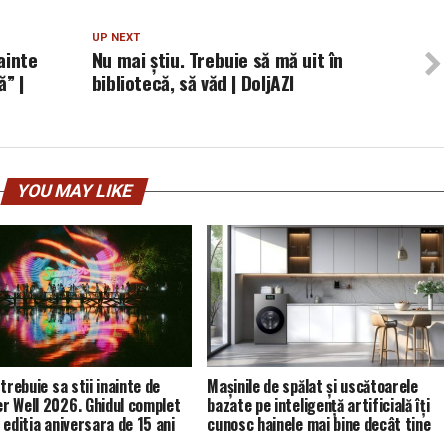
UP NEXT
ainte
Nu mai ştiu. Trebuie să mă uit în
ă” |
bibliotecă, să văd | DoljAZI
YOU MAY LIKE
trebuie sa stii inainte de
Mașinile de spălat și uscătoarele
 Well 2026. Ghidul complet
bazate pe inteligență artificială îți
 editia aniversara de 15 ani
cunosc hainele mai bine decât tine