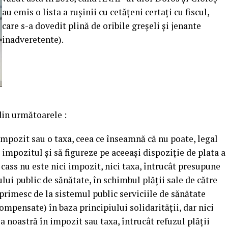
au emis o lista a ruşinii cu cetăţeni certaţi cu fiscul,
care s-a dovedit plină de oribile greşeli şi jenante
inadveretente).
din următoarele :
 impozit sau o taxa, ceea ce înseamnă că nu poate, legal
u impozitul şi să figureze pe aceeaşi dispoziţie de plata a
 cass nu este nici impozit, nici taxa, întrucât presupune
ui public de sănătate, în schimbul plăţii sale de către
s primesc de la sistemul public serviciile de sănătate
mpensate) în baza principiului solidarităţii, dar nici
 noastră în impozit sau taxa, întrucât refuzul plăţii