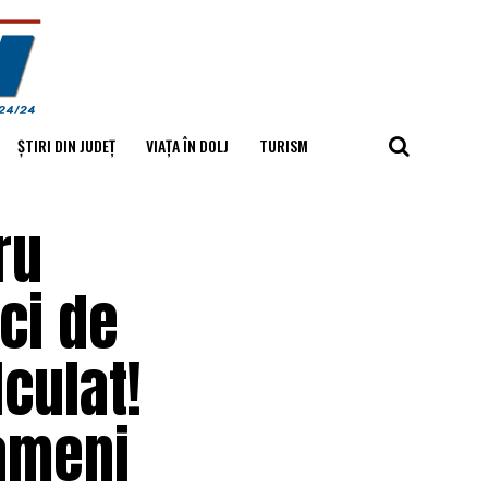
ȘTIRI DIN JUDEȚ
VIAȚA ÎN DOLJ
TURISM
ru
ci de
culat!
oameni