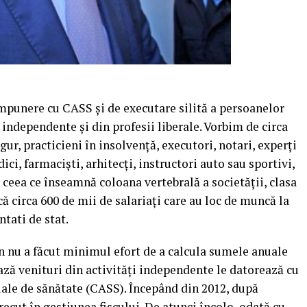
impunere cu CASS şi de executare silită a persoanelor
i independente şi din profesii liberale. Vorbim de circa
gur, practicieni în insolvenţă, executori, notari, experţi
ici, farmacişti, arhitecţi, instructori auto sau sportivi,
ot ceea ce înseamnă coloana vertebrală a societăţii, clasa
ă circa 600 de mii de salariaţi care au loc de muncă la
ntati de stat.
n nu a făcut minimul efort de a calcula sumele anuale
ază venituri din activităţi independente le datorează cu
ciale de sănătate (CASS). Începând din 2012, după
recut în gestiunea fiscului. De atunci încolo, odată cu