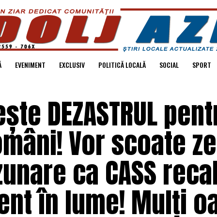
Ă
EVENIMENT
EXCLUSIV
POLITICĂ LOCALĂ
SOCIAL
SPORT
ește DEZASTRUL pent
omâni! Vor scoate ze
uzunare ca CASS recal
ent în lume! Mulți 