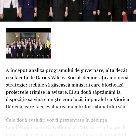
A început analiza programului de guvernare, alta decât
cea făcută de Darius Vâlcov. Social-democraţii au o nouă
strategie: trebuie să găsească miniştrii care blochează
proiectele trimise la avizare. Ei au două săptămâni la
dispoziţie să vină cu nişte concluzii, în paralel cu Viorica
Dăncilă, care face evaluarea membrilor cabinetului său.
Cele două evaluări vor fi prezentate în şedinţa
Comitetului Executiv Naţional al PSD.
Este vorba, pe de
o parte, de o evaluare a miniştrilor făcută de premierul