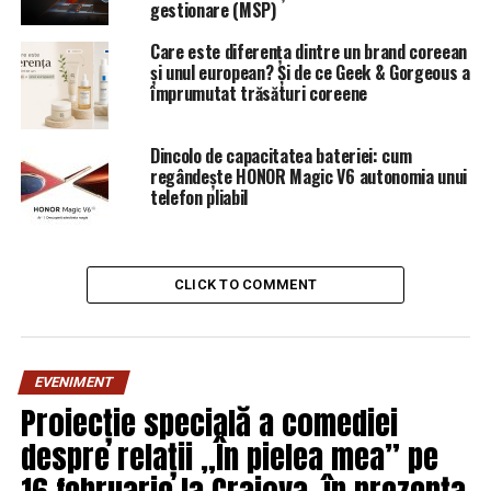
gestionare (MSP)
este pe un loc al PSD, dar care are susţinerea lui Călin
Popescu Tăriceanu.
Care este diferența dintre un brand coreean
și unul european? Și de ce Geek & Gorgeous a
împrumutat trăsături coreene
Rezultatul acestor evaluări va fi prezentat în două
săptămâni, când ar trebui să vedem ce miniştri vor fi
remaniaţi. Informaţiile de la surse din PSD spun că va fi
Dincolo de capacitatea bateriei: cum
o listă destul de lungă.
regândește HONOR Magic V6 autonomia unui
telefon pliabil
SURSA: digi24.ro
CLICK TO COMMENT
RELATED TOPICS:
PRIMA
UP NEXT
EVENIMENT
EXCLUSIV! Dezvăluiri BOMBĂ! Se pregătește un nou caz
Proiecție specială a comediei
BURNEI! Cine este următoarea VICTIMĂ de pe listă! Nume
grele implicate! Zeci de mii de pacienți sacrificați |
despre relații „În pielea mea” pe
DoljAZI
16 februarie la Craiova, în prezența