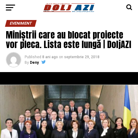
EVENIMENT
Miniștrii care au blocat proiecte
vor pleca. Lista este lungă | DoljAZI
Published
8 ani ago
on
septembrie 29, 2018
By
Deny