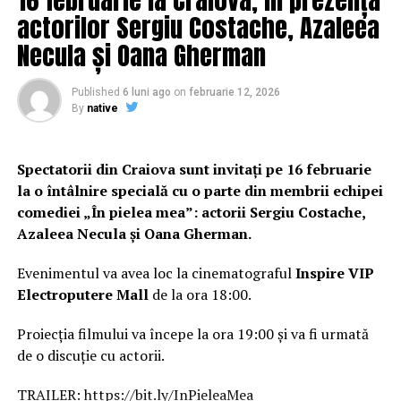
DON'T MISS
actorilor Sergiu Costache, Azaleea
Petrecere de pomină pentru iubita lui Liviu Dragnea! Ce
invitați surpriză a avut Irina Tănase la aniversarea celor
Necula și Oana Gherman
26 de ani și cine a păzit-o de pe acoperiș | DoljAZI
Published
6 luni ago
on
februarie 12, 2026
By
native
Spectatorii din Craiova sunt invitați pe 16 februarie
la o întâlnire specială cu o parte din membrii echipei
comediei „În pielea mea”: actorii Sergiu Costache,
Azaleea Necula și Oana Gherman.
Evenimentul va avea loc la cinematograful
Inspire VIP
Electroputere Mall
de la ora 18:00.
Proiecția filmului va începe la ora 19:00 și va fi urmată
de o discuție cu actorii.
TRAILER:
https://bit.ly/InPieleaMea