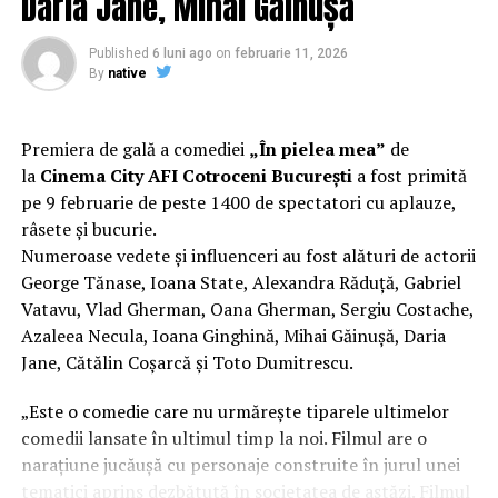
Daria Jane, Mihai Găinușă
Regizorul și scenaristul Paul Decu
, absolvent al
Facultății de Teatru UNATC „I.L.Caragiale” și al
Published
6 luni ago
on
februarie 11, 2026
masteratului în regie de film de la MetFilm School
By
native
Londra, a colaborat la realizarea primului său
lungmetraj cu o echipă de profesioniști din care fac
parte
Adrian Pădurețu (imagine), Bogdan Ivanovici
Premiera de gală a comediei
„În pielea mea”
de
(sunet), Anca Miron (scenografie), Francisca Vass
la
Cinema City AFI Cotroceni București
a fost primită
(costume)
.
pe 9 februarie de peste 1400 de spectatori cu aplauze,
râsete și bucurie.
O comedie actuală și colorată, filmul
„În pielea mea”
Numeroase vedete și influenceri au fost alături de actorii
are premiera națională pe 10 februarie, distribuit de
George Tănase, Ioana State, Alexandra Răduță, Gabriel
T.R.I.B.E. Films.
Vatavu, Vlad Gherman, Oana Gherman, Sergiu Costache,
Azaleea Necula, Ioana Ginghină, Mihai Găinușă, Daria
Mai multe detalii, imagini de la filmări, fragmente din
Jane, Cătălin Coșarcă și Toto Dumitrescu.
film și declarații din partea actorilor sunt disponibile pe
paginile social media ale filmului de
Facebook
,
„Este o comedie care nu urmărește tiparele ultimelor
Instagram
,
TikTok
.
comedii lansate în ultimul timp la noi. Filmul are o
narațiune jucăușă cu personaje construite în jurul unei
„În Pielea Mea”
este un film produs de: CB MOTION
tematici aprins dezbătută în societatea de astăzi. Filmul