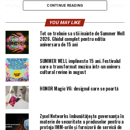
Viorica Dăncilă şi, pe de altă parte de concluzia grupului
CONTINUE READING
de 9 social-democraţi care analizează implementarea
programului de guvernare.
YOU MAY LIKE
Activitatea acestui grup este diferită de evaluarea pe
Tot ce trebuie sa stii inainte de Summer Well
2026. Ghidul complet pentru editia
care o făcea Darius Vâlcov, care analiza fiecare ministru
aniversara de 15 ani
în parte.Grupul format la începutul acestei săptămâni
analizează parcursul avizării fiecărui proiect important
din acest program de guvernare – de exemplu, OUG
SUMMER WELL implineste 15 ani. Festivalul
care a transformat muzica intr-un univers
pentru Fondul Suveran de Investiţii.Grupul va analiza
cultural revine in august
dacă există miniştri sau angajaţi din ministere care au
blocat un anumit proiect, atunci aceştia vor fi
sancţionaţi de partid.
HONOR Magic V6: designul care se poartă
Din acest grup care analizează implementarea
programului de guvernare nu face parte niciun membru
ALDE. Totuşi, această formaţiune a dat un semnal destul
Zyxel Networks îmbunătățește guvernanța în
materie de securitate a produselor pentru a
de puternic: niciun ministru al lor nu ar trebui să fie
proteja IMM-urile și furnizorii de servicii de
schimbat din Guvern, nici chiar Tudorel Toader, care