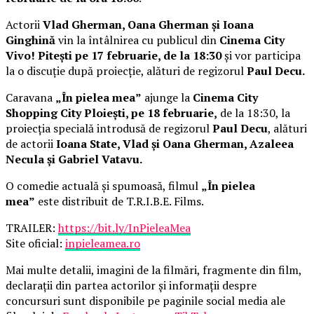
Actorii
Vlad Gherman, Oana Gherman și Ioana
Ginghină
vin la întâlnirea cu publicul din
Cinema City
Vivo! Pitești pe 17 februarie, de la 18:30
și vor participa
la o discuție după proiecție, alături de regizorul
Paul Decu.
Caravana
„În pielea mea”
ajunge la
Cinema City
Shopping City Ploiești, pe 18 februarie,
de la 18:30, la
proiecția specială introdusă de regizorul
Paul Decu
, alături
de actorii
Ioana State, Vlad și Oana Gherman, Azaleea
Necula și Gabriel Vatavu.
O comedie actuală și spumoasă, filmul
„În pielea
mea”
este distribuit de T.R.I.B.E. Films.
TRAILER:
https://bit.ly/InPieleaMea
Site oficial:
inpieleamea.ro
Mai multe detalii, imagini de la filmări, fragmente din film,
declarații din partea actorilor și informații despre
concursuri sunt disponibile pe paginile social media ale