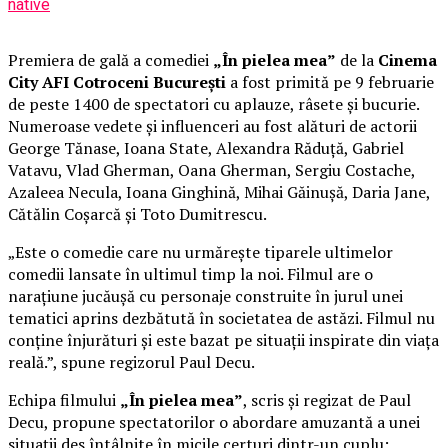
native
Premiera de gală a comediei
„În pielea mea”
de la
Cinema
City AFI Cotroceni București
a fost primită pe 9 februarie
de peste 1400 de spectatori cu aplauze, râsete și bucurie.
Numeroase vedete și influenceri au fost alături de actorii
George Tănase, Ioana State, Alexandra Răduță, Gabriel
Vatavu, Vlad Gherman, Oana Gherman, Sergiu Costache,
Azaleea Necula, Ioana Ginghină, Mihai Găinușă, Daria Jane,
Cătălin Coșarcă și Toto Dumitrescu.
„Este o comedie care nu urmărește tiparele ultimelor
comedii lansate în ultimul timp la noi. Filmul are o
narațiune jucăușă cu personaje construite în jurul unei
tematici aprins dezbătută în societatea de astăzi. Filmul nu
conține înjurături și este bazat pe situații inspirate din viața
reală.”, spune regizorul Paul Decu.
Echipa filmului
„În pielea mea”
, scris și regizat de Paul
Decu, propune spectatorilor o abordare amuzantă a unei
situații des întâlnite în micile certuri dintr-un cuplu: