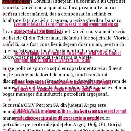
de consilier în Consiliul Judeţean Teleorman a lui Cristinel
You may like
Dăncilă. Dăncilă nu a apucat să facă prea multe lucruri
pentru teleormăneni, dar a compensat în schimb cu
loialitate faţă de Liviu Dragnea, preciza gherilaurbana.ro.
EvenimenteGratuite.ro promovează online evenimentele cu
acces gratuit din România
În anul electoral 2008, Cristinel Dăncilă nu s-a mai înscris
pe listele CJ din Teleorman, făcându-i loc soţiei sale, Viorica
Dăncilă. Ea a fost consilier judeţean doar un an, pentru că
apoi a câştigat un loc în Parlamentul European. Tot în
Tot ce trebuie sa stii inainte de Summer Well 2026. Ghidul
2009, Cristinel Dăncilă s-a întors la Videle.
complet pentru editia aniversara de 15 ani
Surse politice spun că soţul europarlamentarei ar fi avut
nişte probleme la locul de muncă, fiind transferat
disciplinar în Argeş. Transferul s-a dovedit unul extrem de
Mașinile de spălat și uscătoarele bazate pe inteligență
bănos, Cristinel Dăncilă devenind din 2009 încoace cel mai
artificială îți cunosc hainele mai bine decât tine
bogat manager din industria petrolieră argeşeană.
Sucursala OMV Petrom SA din judeţul Argeş este
SUMMER WELL implineste 15 ani. Festivalul care a transformat
manageriată din anul 2009 de Cristinel Dăncilă. El
muzica intr-un univers cultural revine in august
manageriază operaţiunile de extracţie a produselor
petroliere pe teritoriile judeţelor Argeş, Dolj, Olt, Gorj şi
Teleorman. Venitul celor doi sare de 600 de milioane de lei