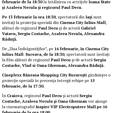
februarie de la 18:30
la întâlnirea cu actrițele
Ioana State
și Azaleea Necula și regizorul Paul Decu.
Pe 13 februarie la ora 18:30
, spectatorii din
Iași
sunt
invitați la proiecția specială din
Cinema City Iulius Mall
,
alături de regizorul
Paul Decu
și de actorii
Gabriel
Vatavu, Sergiu Costache, Azaleea Necula, Alexandra
Răduță.
De „Ziua Îndrăgostiților”, pe
14 februarie, în Cinema City
Iulius Mall Suceava, de la 18:30
, spectatorii sunt invitați
la film alături de regizorul
Paul Decu
și de actorii
Sergiu
Costache, Vlad si Oana Gherman, Alexandra Răduță.
Cineplexx Băneasa Shopping City București
găzduiește o
proiecție specială în prezența întregii echipe pe
15
februarie, de la 17:30.
În
Craiova
, regizorul
Paul Decu
și actorii
Sergiu
Costache, Azaleea Necula și Oana Gherman
vor ajunge
la cinematograful
Inspire VIP Electroputere Mall pe 16
februarie de la ora 18:00
.