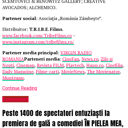
SCEMTOVICI & BENOWITZ GALLERY; CREATIVE
AVOCADOS; ALCHEMICO.
Partener social
: Asociația „România Zâmbește”.
Distribuitor:
T.R.I.B.E. Films
.
www.facebook.com/TribeFilms.ro
–
www.instagram.com/tribefilms.ro/
Partener media principal
:
VIRGIN RADIO
ROMANIA
Parteneri media
:
CineFan
,
News.ro
,
Zile și
Nopți
,
Cinemap
,
Revista FILM
,
Playtech
,
Happ.ro
,
Cinefilia
,
Daily Magazine
,
Filme-carti
,
MovieNews
,
The Movienator
,
Munteanu
.
Continue Reading
Eveniment
Peste 1400 de spectatori entuziaști la
premiera de gală a comediei ÎN PIELEA MEA,