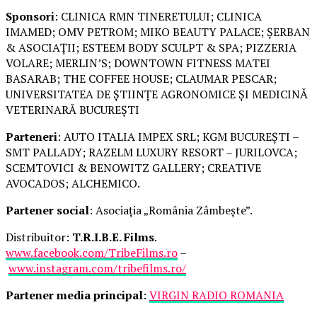
Sponsori
: CLINICA RMN TINERETULUI; CLINICA
IMAMED; OMV PETROM; MIKO BEAUTY PALACE; ȘERBAN
& ASOCIAȚII; ESTEEM BODY SCULPT & SPA; PIZZERIA
VOLARE; MERLIN’S; DOWNTOWN FITNESS MATEI
BASARAB; THE COFFEE HOUSE; CLAUMAR PESCAR;
UNIVERSITATEA DE ȘTIINȚE AGRONOMICE ȘI MEDICINĂ
VETERINARĂ BUCUREȘTI
Parteneri
: AUTO ITALIA IMPEX SRL; KGM BUCUREȘTI –
SMT PALLADY; RAZELM LUXURY RESORT – JURILOVCA;
SCEMTOVICI & BENOWITZ GALLERY; CREATIVE
AVOCADOS; ALCHEMICO.
Partener social
: Asociația „România Zâmbește”.
Distribuitor:
T.R.I.B.E. Films
.
www.facebook.com/TribeFilms.ro
–
www.instagram.com/tribefilms.ro/
Partener media principal
:
VIRGIN RADIO ROMANIA