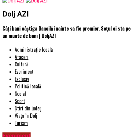
Dolj AZI
Câți bani câștiga Dăncilă înainte să fie premier. Soțul ei stă pe
un munte de bani | DoljAZI
Administrație locală
Afaceri
Cultură
Eveniment
Exclusiv
Politică locală
Social
Sport
Știri din județ
Viața în Dolj
Turism
Eveniment