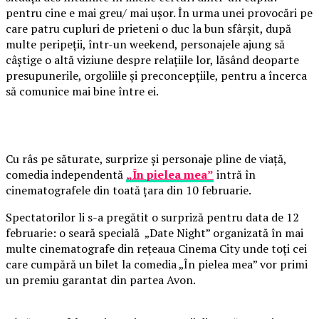
pentru cine e mai greu/ mai ușor. În urma unei provocări pe
care patru cupluri de prieteni o duc la bun sfârșit, după
multe peripeții, într-un weekend, personajele ajung să
câștige o altă viziune despre relațiile lor, lăsând deoparte
presupunerile, orgoliile și preconcepțiile, pentru a încerca
să comunice mai bine între ei.
Cu râs pe săturate, surprize și personaje pline de viață,
comedia independentă
„În pielea mea”
intră în
cinematografele din toată țara din 10 februarie.
Spectatorilor li s-a pregătit o surpriză pentru data de 12
februarie: o seară specială „Date Night” organizată în mai
multe cinematografe din rețeaua Cinema City unde toți cei
care cumpără un bilet la comedia „În pielea mea” vor primi
un premiu garantat din partea Avon.