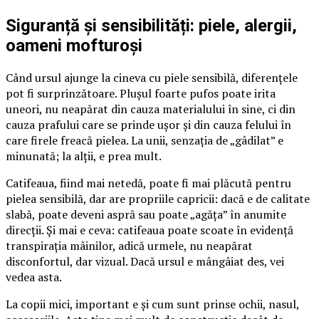
Siguranță și sensibilități: piele, alergii,
oameni mofturoși
Când ursul ajunge la cineva cu piele sensibilă, diferențele
pot fi surprinzătoare. Plușul foarte pufos poate irita
uneori, nu neapărat din cauza materialului în sine, ci din
cauza prafului care se prinde ușor și din cauza felului în
care firele freacă pielea. La unii, senzația de „gâdilat” e
minunată; la alții, e prea mult.
Catifeaua, fiind mai netedă, poate fi mai plăcută pentru
pielea sensibilă, dar are propriile capricii: dacă e de calitate
slabă, poate deveni aspră sau poate „agăța” în anumite
direcții. Și mai e ceva: catifeaua poate scoate în evidență
transpirația mâinilor, adică urmele, nu neapărat
disconfortul, dar vizual. Dacă ursul e mângâiat des, vei
vedea asta.
La copii mici, important e și cum sunt prinse ochii, nasul,