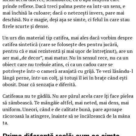
prinde reflexe. Dacă treci palma peste ea într-un sens, e
mai închisă la culoare; dacă o netezești invers, pare mai
deschisă. Nu e magie, deși așa se simte, ci felul în care stau
firele scurte și dense.
Un urs din material tip catifea, mai ales dacă vorbim despre
catifea sintetică (care se folosește des pentru jucării,
pentru că e mai rezistentă și mai ușor de întreținut), are un
aer mai „de decor”, mai matur. Nu în sensul rece, nu ca un
obiect care nu trebuie atins, ci ca un cadou care se
potrivește într-o cameră aranjată cu grijă. Te vezi lăsându-l
lângă perne, într-un colț, și totuși îl iei în brațe când ești
obosit. Doar că senzația e diferită.
Catifeaua nu te gâdilă. Nu are părul acela care îți face pielea
să zâmbească. Te mângâie altfel, mai neted, mai dens, mai
uniform. Uneori, când e de calitate bună, pare aproape
răcoroasă la atingere, înainte să se încălzească de la mâna
ta.