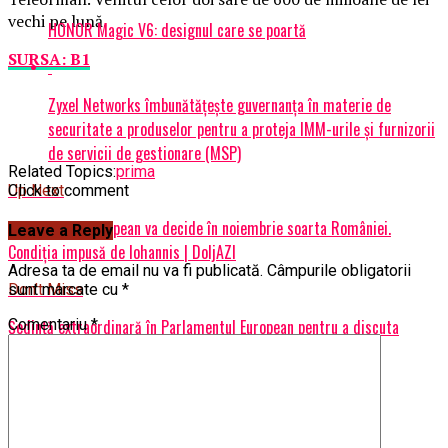
vechi pe lună.
HONOR Magic V6: designul care se poartă
SURSA: B1
Zyxel Networks îmbunătățește guvernanța în materie de
securitate a produselor pentru a proteja IMM-urile și furnizorii
de servicii de gestionare (MSP)
Related Topics:
prima
Click to comment
Up Next
Parlamentul European va decide în noiembrie soarta României.
Leave a Reply
Condiția impusă de Iohannis | DoljAZI
Adresa ta de email nu va fi publicată.
Câmpurile obligatorii
Don't Miss
sunt marcate cu
*
Ședință extraordinară în Parlamentul European pentru a discuta
Comentariu
*
situația României. Ce sancțiuni riscă țara noastră | DoljAZI