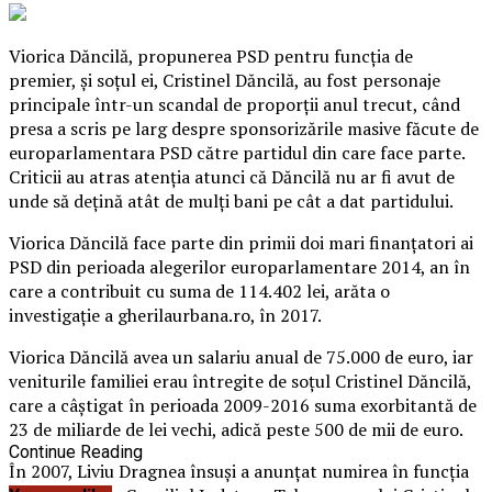
Viorica Dăncilă, propunerea PSD pentru funcţia de
premier, şi soţul ei, Cristinel Dăncilă, au fost personaje
principale într-un scandal de proporţii anul trecut, când
presa a scris pe larg despre sponsorizările masive făcute de
europarlamentara PSD către partidul din care face parte.
Criticii au atras atenţia atunci că Dăncilă nu ar fi avut de
unde să deţină atât de mulţi bani pe cât a dat partidului.
Viorica Dăncilă face parte din primii doi mari finanţatori ai
PSD din perioada alegerilor europarlamentare 2014, an în
care a contribuit cu suma de 114.402 lei, arăta o
investigaţie a gherilaurbana.ro, în 2017.
Viorica Dăncilă avea un salariu anual de 75.000 de euro, iar
veniturile familiei erau întregite de soţul Cristinel Dăncilă,
care a câştigat în perioada 2009-2016 suma exorbitantă de
23 de miliarde de lei vechi, adică peste 500 de mii de euro.
Continue Reading
În 2007, Liviu Dragnea însuşi a anunţat numirea în funcţia