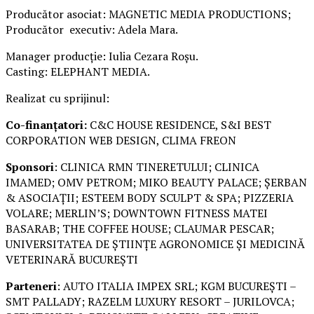
Producător asociat: MAGNETIC MEDIA PRODUCTIONS;
Producător executiv: Adela Mara.
Manager producție: Iulia Cezara Roșu.
Casting: ELEPHANT MEDIA.
Realizat cu sprijinul:
Co-finanțatori:
C&C HOUSE RESIDENCE, S&I BEST
CORPORATION WEB DESIGN, CLIMA FREON
Sponsori
: CLINICA RMN TINERETULUI; CLINICA
IMAMED; OMV PETROM; MIKO BEAUTY PALACE; ȘERBAN
& ASOCIAȚII; ESTEEM BODY SCULPT & SPA; PIZZERIA
VOLARE; MERLIN’S; DOWNTOWN FITNESS MATEI
BASARAB; THE COFFEE HOUSE; CLAUMAR PESCAR;
UNIVERSITATEA DE ȘTIINȚE AGRONOMICE ȘI MEDICINĂ
VETERINARĂ BUCUREȘTI
Parteneri
: AUTO ITALIA IMPEX SRL; KGM BUCUREȘTI –
SMT PALLADY; RAZELM LUXURY RESORT – JURILOVCA;