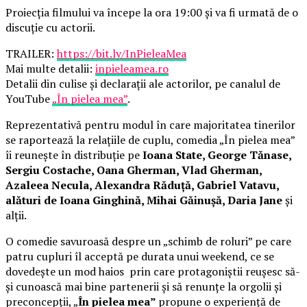
Proiecția filmului va începe la ora 19:00 și va fi urmată de o
discuție cu actorii.
TRAILER:
https://bit.ly/InPieleaMea
Mai multe detalii:
inpieleamea.ro
Detalii din culise și declarații ale actorilor, pe canalul de
YouTube
„În pielea mea”
.
Reprezentativă pentru modul în care majoritatea tinerilor
se raportează la relațiile de cuplu, comedia „În pielea mea”
îi reunește în distribuție pe
Ioana State, George Tănase,
Sergiu Costache, Oana Gherman, Vlad Gherman,
Azaleea Necula, Alexandra Răduță, Gabriel Vatavu,
alături de Ioana Ginghină, Mihai Găinușă, Daria Jane
și
alții.
O comedie savuroasă despre un „schimb de roluri” pe care
patru cupluri îl acceptă pe durata unui weekend, ce se
dovedește un mod haios prin care protagoniștii reușesc să-
și cunoască mai bine partenerii și să renunțe la orgolii și
preconcepții, „
În pielea mea”
propune o experiență de