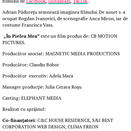
filmului de
Facebook
,
Instagram
,
TikTok
.
Adrian Pădurețu semnează imaginea filmului. De sunet s-a
ocupat Bogdan Ivanovici, de scenografie Anca Miron, iar de
costume Francisca Vass.
„În Pielea Mea”
este un film produs de: CB MOTION
PICTURES.
Producător asociat: MAGNETIC MEDIA PRODUCTIONS
Producător: Claudiu Boboc
Producător executiv: Adela Mara
Manager producție: Iulia Cezara Roșu
Casting: ELEPHANT MEDIA
Realizat cu sprijinul:
Co-finanțatori:
C&C HOUSE RESIDENCE, S&I BEST
CORPORATION WEB DESIGN, CLIMA FREON