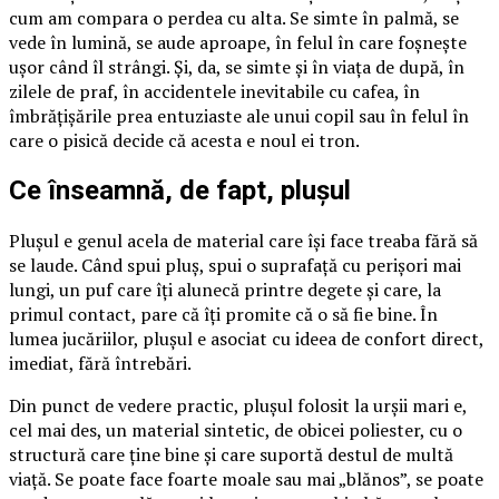
cum am compara o perdea cu alta. Se simte în palmă, se
vede în lumină, se aude aproape, în felul în care foșnește
ușor când îl strângi. Și, da, se simte și în viața de după, în
zilele de praf, în accidentele inevitabile cu cafea, în
îmbrățișările prea entuziaste ale unui copil sau în felul în
care o pisică decide că acesta e noul ei tron.
Ce înseamnă, de fapt, plușul
Plușul e genul acela de material care își face treaba fără să
se laude. Când spui pluș, spui o suprafață cu perișori mai
lungi, un puf care îți alunecă printre degete și care, la
primul contact, pare că îți promite că o să fie bine. În
lumea jucăriilor, plușul e asociat cu ideea de confort direct,
imediat, fără întrebări.
Din punct de vedere practic, plușul folosit la urșii mari e,
cel mai des, un material sintetic, de obicei poliester, cu o
structură care ține bine și care suportă destul de multă
viață. Se poate face foarte moale sau mai „blănos”, se poate