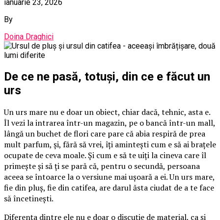
ianuarie 23, 2026
By
Doina Draghici
De ce ne pasă, totuși, din ce e făcut un
urs
Un urs mare nu e doar un obiect, chiar dacă, tehnic, asta e.
Îl vezi la intrarea într-un magazin, pe o bancă într-un mall,
lângă un buchet de flori care pare că abia respiră de prea
mult parfum, și, fără să vrei, îți amintești cum e să ai brațele
ocupate de ceva moale. Și cum e să te uiți la cineva care îl
primește și să ți se pară că, pentru o secundă, persoana
aceea se întoarce la o versiune mai ușoară a ei. Un urs mare,
fie din pluș, fie din catifea, are darul ăsta ciudat de a te face
să încetinești.
Diferența dintre ele nu e doar o discuție de material, ca și