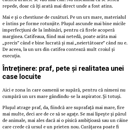
repede, doar că îți arată mai direct unde a fost atins.
Mai e și o chestiune de cusături. Pe un urs mare, materialul
e întins pe forme rotunjite. Plușul ascunde mai bine micile
imperfecțiuni de la îmbinări, pentru că firele acoperă
marginea. Catifeaua, fiind mai netedă, poate arăta mai
„precis” când e bine lucrată și mai „neiertătoare” când nu e.
De aceea, la un urs din catifea contează mult croiul și
execuția.
Întreținere: praf, pete și realitatea unei
case locuite
Aici e zona în care oamenii se supără, pentru că nimeni nu
cumpără un urs mare gândindu-se la aspirator. Și totuși.
Plușul atrage praf, da, fiindcă are suprafață mai mare, fire
mai multe, deci are de ce să se agațe. Se mai lipește și părul
de animale, mai ales dacă ai o pisică ambițioasă sau un câine
care crede că ursul e un prieten nou. Curățarea poate fi