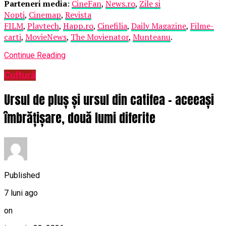
Parteneri media
:
CineFan
,
News.ro
,
Zile și
Nopți
,
Cinemap
,
Revista
FILM
,
Playtech
,
Happ.ro
,
Cinefilia
,
Daily Magazine
,
Filme-
carti
,
MovieNews
,
The Movienator
,
Munteanu
.
Continue Reading
Cultură
Ursul de pluș și ursul din catifea – aceeași
îmbrățișare, două lumi diferite
Published
7 luni ago
on