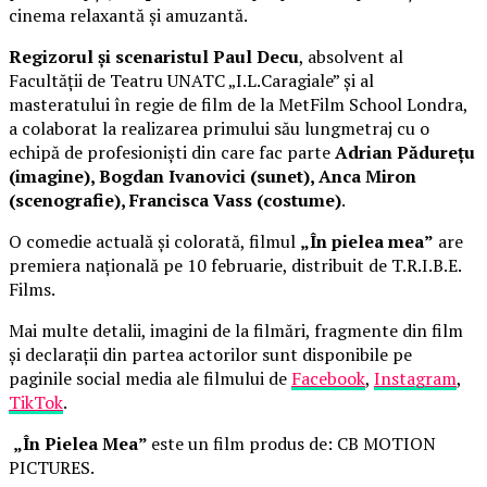
cinema relaxantă și amuzantă.
Regizorul și scenaristul Paul Decu
, absolvent al
Facultății de Teatru UNATC „I.L.Caragiale” și al
masteratului în regie de film de la MetFilm School Londra,
a colaborat la realizarea primului său lungmetraj cu o
echipă de profesioniști din care fac parte
Adrian Pădurețu
(imagine), Bogdan Ivanovici (sunet), Anca Miron
(scenografie), Francisca Vass (costume)
.
O comedie actuală și colorată, filmul
„În pielea mea”
are
premiera națională pe 10 februarie, distribuit de T.R.I.B.E.
Films.
Mai multe detalii, imagini de la filmări, fragmente din film
și declarații din partea actorilor sunt disponibile pe
paginile social media ale filmului de
Facebook
,
Instagram
,
TikTok
.
„În Pielea Mea”
este un film produs de: CB MOTION
PICTURES.