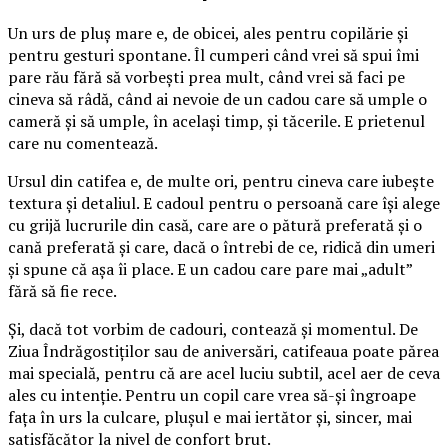
Un urs de pluș mare e, de obicei, ales pentru copilărie și
pentru gesturi spontane. Îl cumperi când vrei să spui îmi
pare rău fără să vorbești prea mult, când vrei să faci pe
cineva să râdă, când ai nevoie de un cadou care să umple o
cameră și să umple, în același timp, și tăcerile. E prietenul
care nu comentează.
Ursul din catifea e, de multe ori, pentru cineva care iubește
textura și detaliul. E cadoul pentru o persoană care își alege
cu grijă lucrurile din casă, care are o pătură preferată și o
cană preferată și care, dacă o întrebi de ce, ridică din umeri
și spune că așa îi place. E un cadou care pare mai „adult”
fără să fie rece.
Și, dacă tot vorbim de cadouri, contează și momentul. De
Ziua Îndrăgostiților sau de aniversări, catifeaua poate părea
mai specială, pentru că are acel luciu subtil, acel aer de ceva
ales cu intenție. Pentru un copil care vrea să-și îngroape
fața în urs la culcare, plușul e mai iertător și, sincer, mai
satisfăcător la nivel de confort brut.