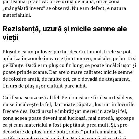
partea mai practică: orice urmă de mână, orice zonă
„mângâiată invers” se observă. Nu e un defect, e natura
materialului.
Rezistență, uzură și micile semne ale
vieții
Plușul e ca un pulover purtat des. Cu timpul, firele se pot
aplatiza în zonele în care e ținut mereu, mai ales pe burtă și
pe lăbuțe. Dacă e un pluș cu fir lung, se poate încâlci ușor și
poate prinde scame. Dar are o mare calitate: micile semne
de folosire arată, de multe ori, ca o dovadă de atașament.
Un urs de pluș ușor ciufulit pare iubit.
Catifeaua se uzează altfel. Pentru că are firul scurt și dens,
nu se încâlcește la fel, dar poate căpăta „lustru” în locurile
frecate des. Dacă ursul e îmbrățișat mereu în același fel,
zona aceea poate deveni mai lucioasă, mai netedă, aproape
ca și cum materialul a fost pieptănat prea mult. Și, spre
deosebire de pluș, unde poți „ridica” puful cu mâna, la
catifea urmele se văd mai clar. Nu înseamnă că se strică