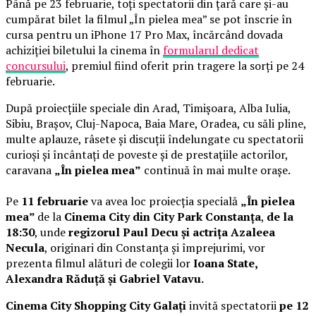
Până pe 23 februarie, toți spectatorii din țară care și-au
cumpărat bilet la filmul „În pielea mea” se pot înscrie în
cursa pentru un iPhone 17 Pro Max, încărcând dovada
achiziției biletului la cinema în
formularul dedicat
concursului
, premiul fiind oferit prin tragere la sorți pe 24
februarie.
După proiecțiile speciale din Arad, Timișoara, Alba Iulia,
Sibiu, Brașov, Cluj-Napoca, Baia Mare, Oradea, cu săli pline,
multe aplauze, râsete și discuții îndelungate cu spectatorii
curioși și încântați de poveste și de prestațiile actorilor,
caravana
„În pielea mea”
continuă în mai multe orașe.
Pe
11 februarie
va avea loc proiecția specială
„În pielea
mea”
de la
Cinema City din City Park Constanța
,
de la
18:30
, unde
regizorul Paul Decu și actrița Azaleea
Necula
, originari din Constanța și împrejurimi, vor
prezenta filmul alături de colegii lor
Ioana State,
Alexandra Răduță și Gabriel Vatavu.
Cinema City Shopping City Galați
invită spectatorii
pe 12