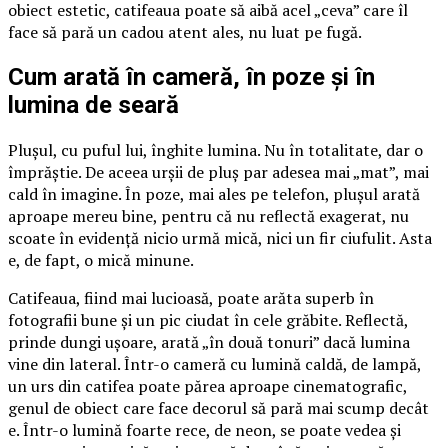
obiect estetic, catifeaua poate să aibă acel „ceva” care îl
face să pară un cadou atent ales, nu luat pe fugă.
Cum arată în cameră, în poze și în
lumina de seară
Plușul, cu puful lui, înghite lumina. Nu în totalitate, dar o
împrăștie. De aceea urșii de pluș par adesea mai „mat”, mai
cald în imagine. În poze, mai ales pe telefon, plușul arată
aproape mereu bine, pentru că nu reflectă exagerat, nu
scoate în evidență nicio urmă mică, nici un fir ciufulit. Asta
e, de fapt, o mică minune.
Catifeaua, fiind mai lucioasă, poate arăta superb în
fotografii bune și un pic ciudat în cele grăbite. Reflectă,
prinde dungi ușoare, arată „în două tonuri” dacă lumina
vine din lateral. Într-o cameră cu lumină caldă, de lampă,
un urs din catifea poate părea aproape cinematografic,
genul de obiect care face decorul să pară mai scump decât
e. Într-o lumină foarte rece, de neon, se poate vedea și