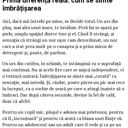
Prima diferență reală: cum se simte
îmbrățișarea
Aici, dacă mă întrebi pe mine, se decide totul. Un urs din
pluș, mai ales unul mare, te învăluie. Perii lui se așază pe
piele, umplu spațiul dintre tine și el. Când îl strângi, ai
senzația că strângi un nor ușor cam dezordonat, un nor
care a stat prea mult pe o canapea și a prins miros de
detergent și, poate, de parfum.
Un urs din catifea, în schimb, te întâmpină cu o suprafață
mai continuă. Nu ai acele fire care se mișcă independent, ci
o textură unitară. Îmbrățișarea se simte mai „curată” ca
senzație, mai netedă. Și, ciudat, poate părea un pic mai rece
la început, ca o rochie de seară pe care o atingi înainte să o
îmbraci. Dar după câteva secunde, devine la fel de cald,
doar că altfel.
Pentru un copil mic, plușul e adesea mai prietenos, pentru
că îl „înconjoară” și pentru că arată ca blana unei ființe vii.
Pentru un adolescent sau un adult care îl vede și ca pe un