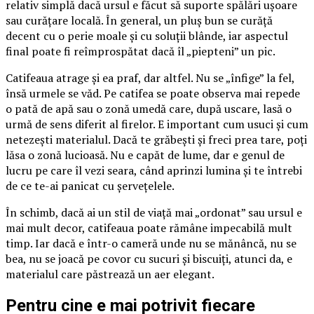
relativ simplă dacă ursul e făcut să suporte spălări ușoare
sau curățare locală. În general, un pluș bun se curăță
decent cu o perie moale și cu soluții blânde, iar aspectul
final poate fi reîmprospătat dacă îl „piepteni” un pic.
Catifeaua atrage și ea praf, dar altfel. Nu se „înfige” la fel,
însă urmele se văd. Pe catifea se poate observa mai repede
o pată de apă sau o zonă umedă care, după uscare, lasă o
urmă de sens diferit al firelor. E important cum usuci și cum
netezești materialul. Dacă te grăbești și freci prea tare, poți
lăsa o zonă lucioasă. Nu e capăt de lume, dar e genul de
lucru pe care îl vezi seara, când aprinzi lumina și te întrebi
de ce te-ai panicat cu șervețelele.
În schimb, dacă ai un stil de viață mai „ordonat” sau ursul e
mai mult decor, catifeaua poate rămâne impecabilă mult
timp. Iar dacă e într-o cameră unde nu se mănâncă, nu se
bea, nu se joacă pe covor cu sucuri și biscuiți, atunci da, e
materialul care păstrează un aer elegant.
Pentru cine e mai potrivit fiecare