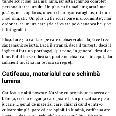
tunde scurt sau lăsa mai lung, iar asta schimbă complet
personalitatea ursului. Un plus cu fir mai lung arată mai
jucăuș, mai copilăros, uneori chiar ușor caraghios, într-un
mod simpatic. Un plus cu fir scurt pare mai „cuminte”, mai
ordonat, ca un urs care știe că va sta pe o canapea bej și va
fi fotografiat.
Plușul are și o calitate pe care o observi abia după ce trec
săptămâni: se iartă. Dacă îl strângi, dacă îl turtești, dacă îl
înghesui într-un portbagaj, își revine, în general, destul de
bine. Puful lui se ridică iar, poate nu chiar ca la început, dar
suficient încât să nu te facă să regreți.
Catifeaua, materialul care schimbă
lumina
Catifeaua e altă poveste. Nu vine cu promisiunea aceea de
blăniță, ci cu o eleganță care poate fi surprinzătoare pe o
jucărie. E genul de material care, chiar și când e într-o
culoare simplă, pare că are opinii. În lumină, catifeaua are
luciul acela discret, schimbător, ca o apă liniștită care