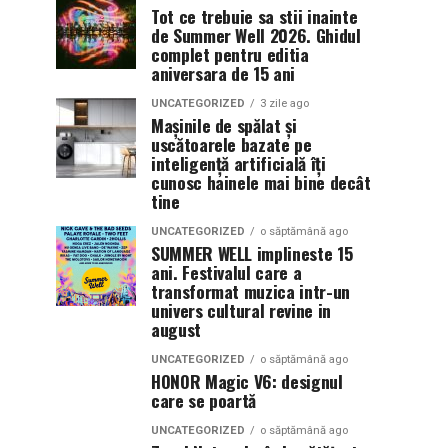
Tot ce trebuie sa stii inainte
de Summer Well 2026. Ghidul
complet pentru editia
aniversara de 15 ani
UNCATEGORIZED
3 zile ago
Mașinile de spălat și
uscătoarele bazate pe
inteligență artificială îți
cunosc hainele mai bine decât
tine
UNCATEGORIZED
o săptămână ago
SUMMER WELL implineste 15
ani. Festivalul care a
transformat muzica intr-un
univers cultural revine in
august
UNCATEGORIZED
o săptămână ago
HONOR Magic V6: designul
care se poartă
UNCATEGORIZED
o săptămână ago