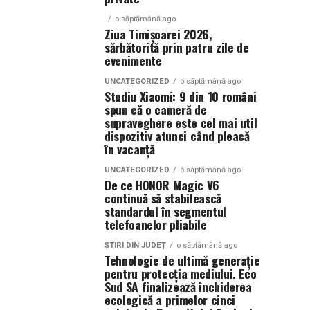
o săptămână ago
Ziua Timișoarei 2026,
sărbătorită prin patru zile de
evenimente
UNCATEGORIZED
o săptămână ago
Studiu Xiaomi: 9 din 10 români
spun că o cameră de
supraveghere este cel mai util
dispozitiv atunci când pleacă
în vacanță
UNCATEGORIZED
o săptămână ago
De ce HONOR Magic V6
continuă să stabilească
standardul în segmentul
telefoanelor pliabile
ȘTIRI DIN JUDEȚ
o săptămână ago
Tehnologie de ultimă generație
pentru protecția mediului. Eco
Sud SA finalizează închiderea
ecologică a primelor cinci