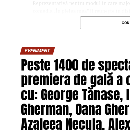
Reprezentativă pentru modul în care majori
comedia „În pielea mea” îi reunește în dis
Costache, Oana Gherman, Vlad Gherma
CON
Gabriel Vatavu, alături de Ioana Ging
O comedie savuroasă despre un „schimb de r
unui weekend, ce se dovedește un mod haio
EVENIMENT
mai bine partenerii și să renunțe la orgolii
Peste 1400 de specta
experiență de cinema relaxantă și amuzan
premiera de gală a 
Regizorul și scenaristul Paul Decu
, ab
„I.L.Caragiale” și al masteratului în regie
cu: George Tănase, I
realizarea primului său lungmetraj cu o ec
Pădurețu (imagine), Bogdan Ivanovici 
Gherman, Oana Gher
Vass (costume)
.
Azaleea Necula, Ale
O comedie actuală și colorată, filmul
„În 