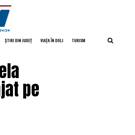
ȘTIRI DIN JUDEȚ
VIAȚA ÎN DOLJ
TURISM
ela
njat pe