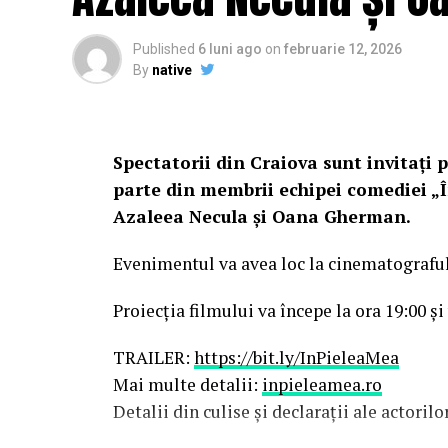
Published
6 luni ago
on
februarie 12, 2026
By
native
Spectatorii din Craiova sunt invitați p
parte din membrii echipei comediei „Î
Azaleea Necula și Oana Gherman.
Evenimentul va avea loc la cinematografu
Proiecția filmului va începe la ora 19:00 și
TRAILER:
https://bit.ly/InPieleaMea
Mai multe detalii:
inpieleamea.ro
Detalii din culise și declarații ale actoril