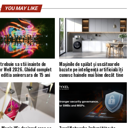
YOU MAY LIKE
trebuie sa stii inainte de
Mașinile de spălat și uscătoarele
 Well 2026. Ghidul complet
bazate pe inteligență artificială îți
 editia aniversara de 15 ani
cunosc hainele mai bine decât tine