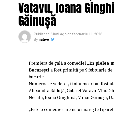
februarie, distribuit de T.R.I.B.E. Films.
Vatavu, Ioana Ginghi
Mai multe detalii, imagini de la filmări, f
Găinușă
sunt disponibile pe paginile social media 
„În Pielea Mea”
este un film produs d
Published
6 luni ago
on
februarie 11, 2026
By
native
Producător asociat: MAGNETIC MEDIA PR
Manager producție: Iulia Cezara Roșu.
Casting: ELEPHANT MEDIA.
Premiera de gală a comediei
„În pielea 
București
a fost primită pe 9 februarie de 
Realizat cu sprijinul:
bucurie.
Numeroase vedete și influenceri au fost al
Co-finanțatori:
C&C HOUSE RESIDENCE
Alexandra Răduță, Gabriel Vatavu, Vlad G
FREON
Necula, Ioana Ginghină, Mihai Găinușă, Da
Sponsori
: CLINICA RMN TINERETULUI;
„Este o comedie care nu urmărește tiparel
PALACE; ȘERBAN & ASOCIAȚII; ESTEEM 