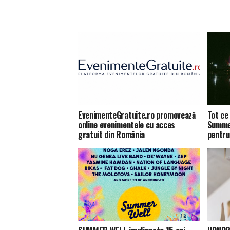
EvenimenteGratuite.ro promovează
Tot ce 
online evenimentele cu acces
Summer
gratuit din România
pentru