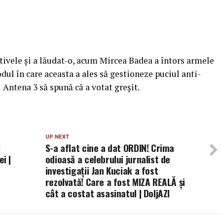
ativele și a lăudat-o, acum Mircea Badea a întors armele
odul în care aceasta a ales să gestioneze puciul anti-
 Antena 3 să spună că a votat greșit.
UP NEXT
i
S-a aflat cine a dat ORDIN! Crima
i |
odioasă a celebrului jurnalist de
investigații Jan Kuciak a fost
rezolvată! Care a fost MIZA REALĂ și
cât a costat asasinatul | DoljAZI