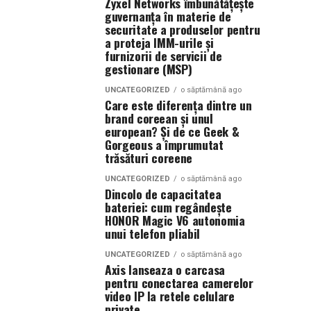
Zyxel Networks îmbunătățește
guvernanța în materie de
securitate a produselor pentru
a proteja IMM-urile și
furnizorii de servicii de
gestionare (MSP)
UNCATEGORIZED
o săptămână ago
Care este diferența dintre un
brand coreean și unul
european? Și de ce Geek &
Gorgeous a împrumutat
trăsături coreene
UNCATEGORIZED
o săptămână ago
Dincolo de capacitatea
bateriei: cum regândește
HONOR Magic V6 autonomia
unui telefon pliabil
UNCATEGORIZED
o săptămână ago
Axis lanseaza o carcasa
pentru conectarea camerelor
video IP la retele celulare
private