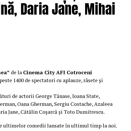
nă, Daria Jane, Mihai
ragmente din film și declarații din partea actorilor
ale filmului de
Facebook
,
Instagram
,
TikTok
.
e: CB MOTION PICTURES.
ODUCTIONS; Producător executiv: Adela Mara.
mea”
de la
Cinema City AFI Cotroceni
peste 1400 de spectatori cu aplauze, râsete și
ături de actorii George Tănase, Ioana State,
, S&I BEST CORPORATION WEB DESIGN, CLIMA
herman, Oana Gherman, Sergiu Costache, Azaleea
ria Jane, Cătălin Coșarcă și Toto Dumitrescu.
 CLINICA IMAMED; OMV PETROM; MIKO BEAUTY
e ultimelor comedii lansate în ultimul timp la noi.
BODY SCULPT & SPA; PIZZERIA VOLARE;