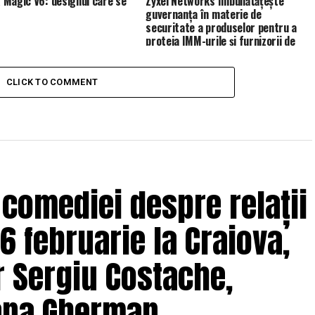
Magic V6: designul care se
Zyxel Networks îmbunătățește
guvernanța în materie de
securitate a produselor pentru a
proteja IMM-urile și furnizorii de
servicii de gestionare (MSP)
CLICK TO COMMENT
 comediei despre relații
6 februarie la Craiova,
r Sergiu Costache,
Oana Gherman