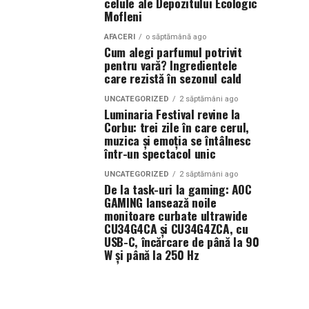
celule ale Depozitului Ecologic
Mofleni
AFACERI
o săptămână ago
Cum alegi parfumul potrivit
pentru vară? Ingredientele
care rezistă în sezonul cald
UNCATEGORIZED
2 săptămâni ago
Luminaria Festival revine la
Corbu: trei zile în care cerul,
muzica și emoția se întâlnesc
într-un spectacol unic
UNCATEGORIZED
2 săptămâni ago
De la task-uri la gaming: AOC
GAMING lansează noile
monitoare curbate ultrawide
CU34G4CA și CU34G4ZCA, cu
USB-C, încărcare de până la 90
W și până la 250 Hz