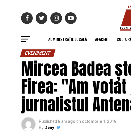
ADMINISTRAȚIE LOCALĂ
AFACERI
CULTUR
EVENIMENT
Mircea Badea ște
Firea: "Am votat 
jurnalistul Anten
Published
8 ani ago
on
octombrie 1, 2018
By
Deny