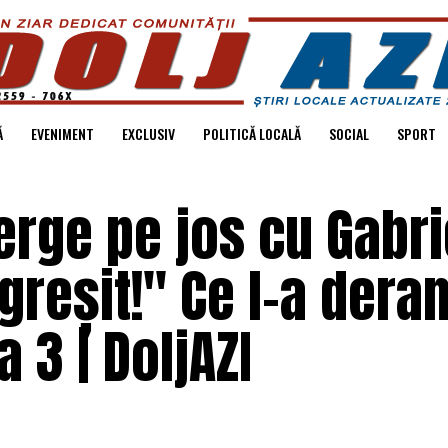
Ă
EVENIMENT
EXCLUSIV
POLITICĂ LOCALĂ
SOCIAL
SPORT
rge pe jos cu Gabri
greșit!" Ce l-a dera
a 3 | DoljAZI