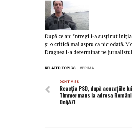
După ce ani întregi i-a susținut iniți
și o critică mai aspru ca niciodată. M
Dragnea l-a determinat pe jurnalistul
RELATED TOPICS:
PRIMA
DON'T MISS
Reacția PSD, după acuzațiile lu
Timmermans la adresa Românie
DoljAZI