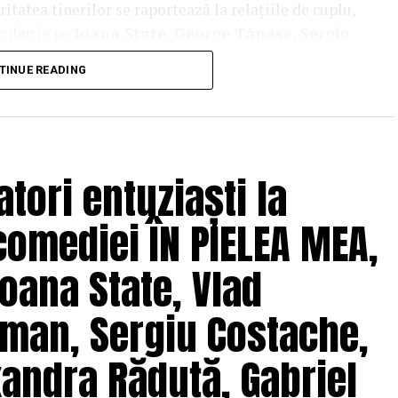
tatea tinerilor se raportează la relațiile de cuplu,
tribuție pe
Ioana State, George Tănase, Sergiu
n, Azaleea Necula, Alexandra Răduță,
TINUE READING
hină, Mihai Găinușă, Daria Jane
și alții.
oluri” pe care patru cupluri îl acceptă pe durata
s prin care protagoniștii reușesc să-și cunoască
 și preconcepții, „
În pielea mea”
propune o
tori entuziaști la
tă.
comediei ÎN PIELEA MEA,
solvent al Facultății de Teatru UNATC
 de film de la MetFilm School Londra, a colaborat la
oana State, Vlad
hipă de profesioniști din care fac parte
Adrian
(sunet), Anca Miron (scenografie), Francisca
man, Sergiu Costache,
xandra Răduță, Gabriel
pielea mea”
are premiera națională pe 10