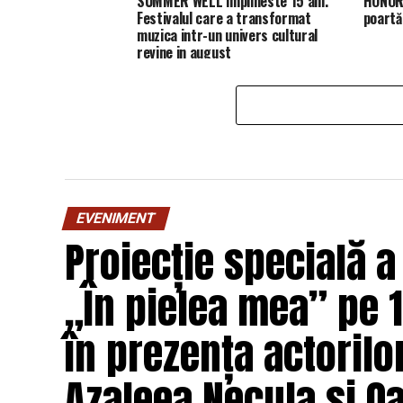
SUMMER WELL implineste 15 ani.
HONOR 
Festivalul care a transformat
poartă
muzica intr-un univers cultural
revine in august
EVENIMENT
Proiecție specială a
„În pielea mea” pe 1
în prezența actorilo
Azaleea Necula și 