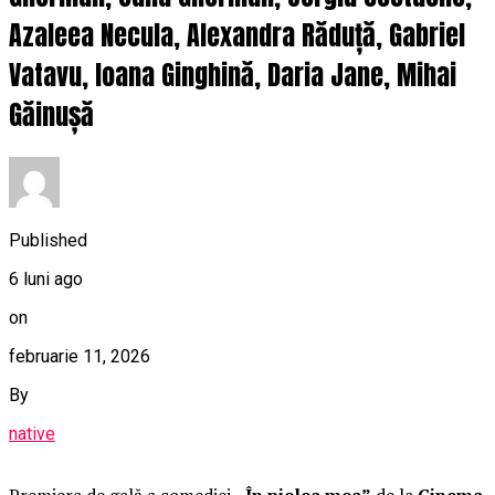
Azaleea Necula, Alexandra Răduță, Gabriel
Vatavu, Ioana Ginghină, Daria Jane, Mihai
Găinușă
Published
6 luni ago
on
februarie 11, 2026
By
native