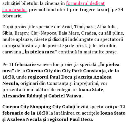
achiziției biletului la cinema în
formularul dedicat
concursului
, premiul fiind oferit prin tragere la sorți pe 24
februarie.
După proiecțiile speciale din Arad, Timișoara, Alba Iulia,
Sibiu, Brașov, Cluj-Napoca, Baia Mare, Oradea, cu săli pline,
multe aplauze, râsete și discuții îndelungate cu spectatorii
curioși și încântați de poveste și de prestațiile actorilor,
caravana
„În pielea mea”
continuă în mai multe orașe.
Pe
11 februarie
va avea loc proiecția specială
„În pielea
mea”
de la
Cinema City din City Park Constanța
,
de la
18:30
, unde
regizorul Paul Decu și actrița Azaleea
Necula
, originari din Constanța și împrejurimi, vor
prezenta filmul alături de colegii lor
Ioana State,
Alexandra Răduță și Gabriel Vatavu.
Cinema City Shopping City Galați
invită spectatorii
pe 12
februarie de la 18:30
la întâlnirea cu actrițele
Ioana State
și Azaleea Necula și regizorul Paul Decu.