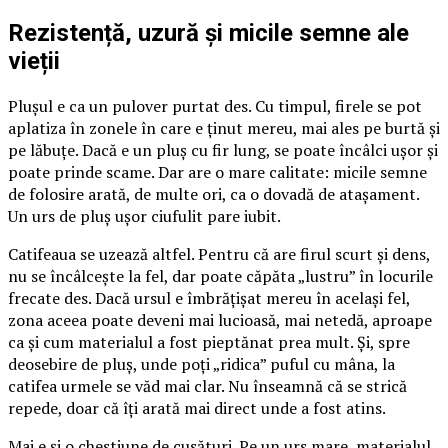
Rezistență, uzură și micile semne ale
vieții
Plușul e ca un pulover purtat des. Cu timpul, firele se pot
aplatiza în zonele în care e ținut mereu, mai ales pe burtă și
pe lăbuțe. Dacă e un pluș cu fir lung, se poate încâlci ușor și
poate prinde scame. Dar are o mare calitate: micile semne
de folosire arată, de multe ori, ca o dovadă de atașament.
Un urs de pluș ușor ciufulit pare iubit.
Catifeaua se uzează altfel. Pentru că are firul scurt și dens,
nu se încâlcește la fel, dar poate căpăta „lustru” în locurile
frecate des. Dacă ursul e îmbrățișat mereu în același fel,
zona aceea poate deveni mai lucioasă, mai netedă, aproape
ca și cum materialul a fost pieptănat prea mult. Și, spre
deosebire de pluș, unde poți „ridica” puful cu mâna, la
catifea urmele se văd mai clar. Nu înseamnă că se strică
repede, doar că îți arată mai direct unde a fost atins.
Mai e și o chestiune de cusături. Pe un urs mare, materialul