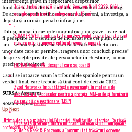
interferenţă gravă în respectarea drepturilor
Tot ce trebuie sa stii inainte de Summer Well 2026. Ghidul
fundamentale, a decis tribunalul cu sediul în Luxemburg.
complet pentru editia aniversara de 15 ani
De aceea poate fi justificată pentru a preveni, a investiga, a
depista şi a urmări penal o infracţiune.
Totuşi, numai în cazurile unor infracţiuni grave – care pot
SUMMER WELL implineste 15 ani. Festivalul care a transformat
fi pedepsite cu o sentinţă de închisoare de cel puţin cinci
muzica intr-un univers cultural revine in august
ani – se poate justifica accesarea de către anchetatori a
unor date care ar permite „tragerea unor concluzii precise”
despre vieţile private ale persoanelor în chestiune, au mai
precizat judecătorii.
HONOR Magic V6: designul care se poartă
Cazul se întoarce acum la tribunalele spaniole pentru un
verdict final, care trebuie să ţină cont de decizia CJUE.
Zyxel Networks îmbunătățește guvernanța în materie de
SURSA: Agerpres
securitate a produselor pentru a proteja IMM-urile și furnizorii
de servicii de gestionare (MSP)
Related Topics:
prima
Up Next
Ultima decizie a ministrului Educației. Meditațiile interzise. Ce riscă
Care este diferența dintre un brand coreean și unul european?
profesorii | DoljAZI
Și de ce Geek & Gorgeous a împrumutat trăsături coreene