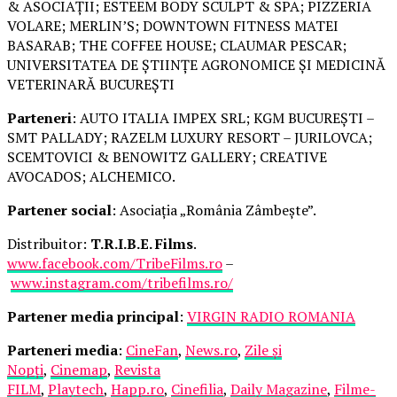
& ASOCIAȚII; ESTEEM BODY SCULPT & SPA; PIZZERIA
VOLARE; MERLIN’S; DOWNTOWN FITNESS MATEI
BASARAB; THE COFFEE HOUSE; CLAUMAR PESCAR;
UNIVERSITATEA DE ȘTIINȚE AGRONOMICE ȘI MEDICINĂ
VETERINARĂ BUCUREȘTI
Parteneri
: AUTO ITALIA IMPEX SRL; KGM BUCUREȘTI –
SMT PALLADY; RAZELM LUXURY RESORT – JURILOVCA;
SCEMTOVICI & BENOWITZ GALLERY; CREATIVE
AVOCADOS; ALCHEMICO.
Partener social
: Asociația „România Zâmbește”.
Distribuitor:
T.R.I.B.E. Films
.
www.facebook.com/TribeFilms.ro
–
www.instagram.com/tribefilms.ro/
Partener media principal
:
VIRGIN RADIO ROMANIA
Parteneri media
:
CineFan
,
News.ro
,
Zile și
Nopți
,
Cinemap
,
Revista
FILM
,
Playtech
,
Happ.ro
,
Cinefilia
,
Daily Magazine
,
Filme-