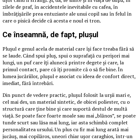
ușor când îl strângi. Și, da, se simte și în viața de după, în
zilele de praf, în accidentele inevitabile cu cafea, în
îmbrățișările prea entuziaste ale unui copil sau în felul în
care o pisică decide că acesta e noul ei tron.
Ce înseamnă, de fapt, plușul
Plușul e genul acela de material care își face treaba fără să
se laude. Când spui pluș, spui o suprafață cu perișori mai
lungi, un puf care îți alunecă printre degete și care, la
primul contact, pare că îți promite că o să fie bine. În
lumea jucăriilor, plușul e asociat cu ideea de confort direct,
imediat, fără întrebări.
Din punct de vedere practic, plușul folosit la urșii mari e,
cel mai des, un material sintetic, de obicei poliester, cu o
structură care ține bine și care suportă destul de multă
viață. Se poate face foarte moale sau mai „blănos”, se poate
tunde scurt sau lăsa mai lung, iar asta schimbă complet
personalitatea ursului. Un plus cu fir mai lung arată mai
jucăuș, mai copilăros, uneori chiar ușor caraghios, într-un