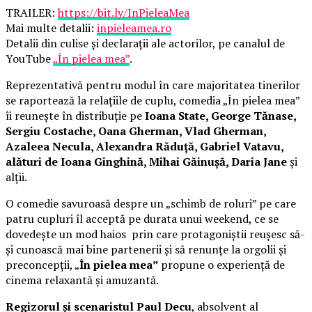
TRAILER:
https://bit.ly/InPieleaMea
Mai multe detalii:
inpieleamea.ro
Detalii din culise și declarații ale actorilor, pe canalul de
YouTube
„În pielea mea”
.
Reprezentativă pentru modul în care majoritatea tinerilor
se raportează la relațiile de cuplu, comedia „În pielea mea”
îi reunește în distribuție pe
Ioana State, George Tănase,
Sergiu Costache, Oana Gherman, Vlad Gherman,
Azaleea Necula, Alexandra Răduță, Gabriel Vatavu,
alături de Ioana Ginghină, Mihai Găinușă, Daria Jane
și
alții.
O comedie savuroasă despre un „schimb de roluri” pe care
patru cupluri îl acceptă pe durata unui weekend, ce se
dovedește un mod haios prin care protagoniștii reușesc să-
și cunoască mai bine partenerii și să renunțe la orgolii și
preconcepții, „
În pielea mea”
propune o experiență de
cinema relaxantă și amuzantă.
Regizorul și scenaristul Paul Decu
, absolvent al