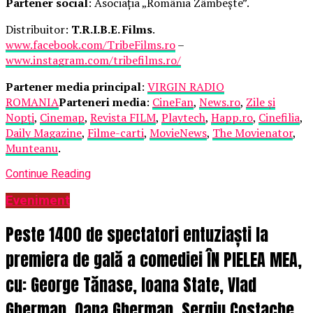
Partener social
: Asociația „România Zâmbește”.
Distribuitor:
T.R.I.B.E. Films
.
www.facebook.com/TribeFilms.ro
–
www.instagram.com/tribefilms.ro/
Partener media principal
:
VIRGIN RADIO
ROMANIA
Parteneri media
:
CineFan
,
News.ro
,
Zile și
Nopți
,
Cinemap
,
Revista FILM
,
Playtech
,
Happ.ro
,
Cinefilia
,
Daily Magazine
,
Filme-carti
,
MovieNews
,
The Movienator
,
Munteanu
.
Continue Reading
Eveniment
Peste 1400 de spectatori entuziaști la
premiera de gală a comediei ÎN PIELEA MEA,
cu: George Tănase, Ioana State, Vlad
Gherman, Oana Gherman, Sergiu Costache,