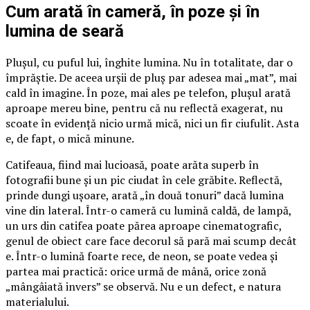
Cum arată în cameră, în poze și în
lumina de seară
Plușul, cu puful lui, înghite lumina. Nu în totalitate, dar o
împrăștie. De aceea urșii de pluș par adesea mai „mat”, mai
cald în imagine. În poze, mai ales pe telefon, plușul arată
aproape mereu bine, pentru că nu reflectă exagerat, nu
scoate în evidență nicio urmă mică, nici un fir ciufulit. Asta
e, de fapt, o mică minune.
Catifeaua, fiind mai lucioasă, poate arăta superb în
fotografii bune și un pic ciudat în cele grăbite. Reflectă,
prinde dungi ușoare, arată „în două tonuri” dacă lumina
vine din lateral. Într-o cameră cu lumină caldă, de lampă,
un urs din catifea poate părea aproape cinematografic,
genul de obiect care face decorul să pară mai scump decât
e. Într-o lumină foarte rece, de neon, se poate vedea și
partea mai practică: orice urmă de mână, orice zonă
„mângâiată invers” se observă. Nu e un defect, e natura
materialului.