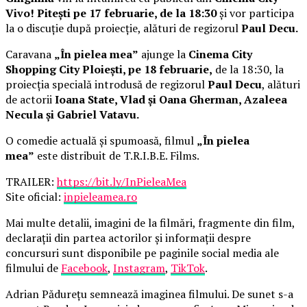
Vivo! Pitești pe 17 februarie, de la 18:30
și vor participa
la o discuție după proiecție, alături de regizorul
Paul Decu.
Caravana
„În pielea mea”
ajunge la
Cinema City
Shopping City Ploiești, pe 18 februarie,
de la 18:30, la
proiecția specială introdusă de regizorul
Paul Decu
, alături
de actorii
Ioana State, Vlad și Oana Gherman, Azaleea
Necula și Gabriel Vatavu.
O comedie actuală și spumoasă, filmul
„În pielea
mea”
este distribuit de T.R.I.B.E. Films.
TRAILER:
https://bit.ly/InPieleaMea
Site oficial:
inpieleamea.ro
Mai multe detalii, imagini de la filmări, fragmente din film,
declarații din partea actorilor și informații despre
concursuri sunt disponibile pe paginile social media ale
filmului de
Facebook
,
Instagram
,
TikTok
.
Adrian Pădurețu semnează imaginea filmului. De sunet s-a