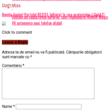
Don't Miss
Bomba Anului! Partidul REZIST, înființat în ziua protestelor | DoljAZI
Dincolo de capacitatea bateriei: cum regândește HONOR Magic
V6 autonomia unui telefon pliabil
Click to comment
Leave a Reply
Adresa ta de email nu va fi publicată.
Câmpurile obligatorii
sunt marcate cu
*
Comentariu
*
Nume
*