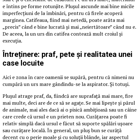
e întins pe forme rotunjite. Plușul ascunde mai bine micile
imperfecțiuni de la îmbinări, pentru că firele acoperă
marginea. Catifeaua, fiind mai netedă, poate arăta mai
„precis” când e bine lucrată și mai „neiertătoare” când nu e.
De aceea, la un urs din catifea contează mult croiul și
execuția.
Întreținere: praf, pete și realitatea unei
case locuite
Aici e zona în care oamenii se supără, pentru că nimeni nu
cumpără un urs mare gândindu-se la aspirator. Și totuși.
Plușul atrage praf, da, fiindcă are suprafață mai mare, fire
mai multe, deci are de ce să se agațe. Se mai lipește și părul
de animale, mai ales dacă ai o pisică ambițioasă sau un câine
care crede că ursul e un prieten nou. Curățarea poate fi
relativ simplă dacă ursul e făcut să suporte spălări ușoare
sau curățare locală. În general, un pluș bun se curăță
decent cu o perie moale și cu soluții blânde, iar aspectul