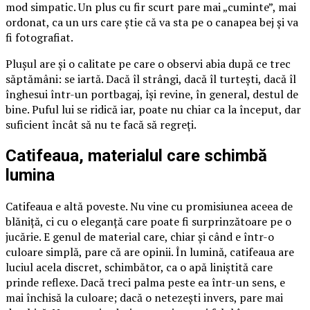
mod simpatic. Un plus cu fir scurt pare mai „cuminte”, mai
ordonat, ca un urs care știe că va sta pe o canapea bej și va
fi fotografiat.
Plușul are și o calitate pe care o observi abia după ce trec
săptămâni: se iartă. Dacă îl strângi, dacă îl turtești, dacă îl
înghesui într-un portbagaj, își revine, în general, destul de
bine. Puful lui se ridică iar, poate nu chiar ca la început, dar
suficient încât să nu te facă să regreți.
Catifeaua, materialul care schimbă
lumina
Catifeaua e altă poveste. Nu vine cu promisiunea aceea de
blăniță, ci cu o eleganță care poate fi surprinzătoare pe o
jucărie. E genul de material care, chiar și când e într-o
culoare simplă, pare că are opinii. În lumină, catifeaua are
luciul acela discret, schimbător, ca o apă liniștită care
prinde reflexe. Dacă treci palma peste ea într-un sens, e
mai închisă la culoare; dacă o netezești invers, pare mai