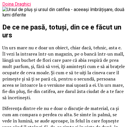
Doina Draghici
De ce ne pasă, totuși, din ce e făcut un
urs
Un urs mare nu e doar un obiect, chiar dacă, tehnic, asta e.
Îl vezi la intrarea într-un magazin, pe o bancă într-un mall,
lângă un buchet de flori care pare că abia respiră de prea
mult parfum, și, fără să vrei, îți amintești cum e să ai brațele
ocupate de ceva moale. Și cum e să te uiți la cineva care îl
primește și să ți se pară că, pentru o secundă, persoana
aceea se întoarce la o versiune mai ușoară a ei. Un urs mare,
fie din pluș, fie din catifea, are darul ăsta ciudat de a te face
să încetinești.
Diferența dintre ele nu e doar o discuție de material, ca și
cum am compara o perdea cu alta. Se simte în palmă, se
vede în lumină, se aude aproape, în felul în care foșnește