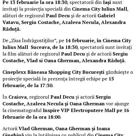
Pe 13 februarie la ora 18:30
, spectatorii din
Iași
sunt
invitați la proiecția specială din
Cinema City Iulius Mall
,
alături de regizorul
Paul Decu
și de actorii
Gabriel
Vatavu, Sergiu Costache, Azaleea Necula, Alexandra
Răduță.
De „Ziua Îndrăgostiților”, pe
14 februarie, în Cinema City
Iulius Mall Suceava, de la 18:30
, spectatorii sunt invitați
la film alături de regizorul
Paul Decu
și de actorii
Sergiu
Costache, Vlad si Oana Gherman, Alexandra Răduță.
Cineplexx Băneasa Shopping City București
găzduiește o
proiecție specială în prezența întregii echipe pe
15
februarie, de la 17:30.
În
Craiova
, regizorul
Paul Decu
și actorii
Sergiu
Costache, Azaleea Necula și Oana Gherman
vor ajunge
la cinematograful
Inspire VIP Electroputere Mall pe 16
februarie de la ora 18:00
.
Actorii
Vlad Gherman, Oana Gherman și Ioana
Ginghină
vin la întâlnirea cu publicul din
Cinema City