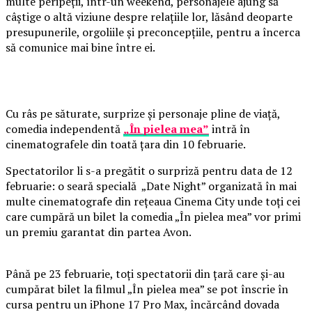
multe peripeții, într-un weekend, personajele ajung să
câștige o altă viziune despre relațiile lor, lăsând deoparte
presupunerile, orgoliile și preconcepțiile, pentru a încerca
să comunice mai bine între ei.
Cu râs pe săturate, surprize și personaje pline de viață,
comedia independentă
„În pielea mea”
intră în
cinematografele din toată țara din 10 februarie.
Spectatorilor li s-a pregătit o surpriză pentru data de 12
februarie: o seară specială „Date Night” organizată în mai
multe cinematografe din rețeaua Cinema City unde toți cei
care cumpără un bilet la comedia „În pielea mea” vor primi
un premiu garantat din partea Avon.
Până pe 23 februarie, toți spectatorii din țară care și-au
cumpărat bilet la filmul „În pielea mea” se pot înscrie în
cursa pentru un iPhone 17 Pro Max, încărcând dovada