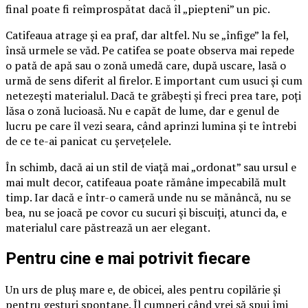
final poate fi reîmprospătat dacă îl „piepteni” un pic.
Catifeaua atrage și ea praf, dar altfel. Nu se „înfige” la fel,
însă urmele se văd. Pe catifea se poate observa mai repede
o pată de apă sau o zonă umedă care, după uscare, lasă o
urmă de sens diferit al firelor. E important cum usuci și cum
netezești materialul. Dacă te grăbești și freci prea tare, poți
lăsa o zonă lucioasă. Nu e capăt de lume, dar e genul de
lucru pe care îl vezi seara, când aprinzi lumina și te întrebi
de ce te-ai panicat cu șervețelele.
În schimb, dacă ai un stil de viață mai „ordonat” sau ursul e
mai mult decor, catifeaua poate rămâne impecabilă mult
timp. Iar dacă e într-o cameră unde nu se mănâncă, nu se
bea, nu se joacă pe covor cu sucuri și biscuiți, atunci da, e
materialul care păstrează un aer elegant.
Pentru cine e mai potrivit fiecare
Un urs de pluș mare e, de obicei, ales pentru copilărie și
pentru gesturi spontane. Îl cumperi când vrei să spui îmi