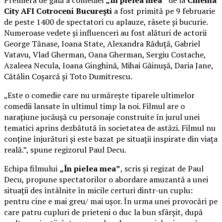
Premiera de gală a comediei
„În pielea mea”
de la
Cinema
City AFI Cotroceni București
a fost primită pe 9 februarie
de peste 1400 de spectatori cu aplauze, râsete și bucurie.
Numeroase vedete și influenceri au fost alături de actorii
George Tănase, Ioana State, Alexandra Răduță, Gabriel
Vatavu, Vlad Gherman, Oana Gherman, Sergiu Costache,
Azaleea Necula, Ioana Ginghină, Mihai Găinușă, Daria Jane,
Cătălin Coșarcă și Toto Dumitrescu.
„Este o comedie care nu urmărește tiparele ultimelor
comedii lansate în ultimul timp la noi. Filmul are o
narațiune jucăușă cu personaje construite în jurul unei
tematici aprins dezbătută în societatea de astăzi. Filmul nu
conține înjurături și este bazat pe situații inspirate din viața
reală.”, spune regizorul Paul Decu.
Echipa filmului
„În pielea mea”
, scris și regizat de Paul
Decu, propune spectatorilor o abordare amuzantă a unei
situații des întâlnite în micile certuri dintr-un cuplu:
pentru cine e mai greu/ mai ușor. În urma unei provocări pe
care patru cupluri de prieteni o duc la bun sfârșit, după