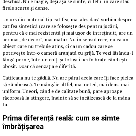
deschisă. Nu e magie, deși așa se simte, ci felul în care stau
firele scurte și dense.
Un urs din material tip catifea, mai ales dacă vorbim despre
catifea sintetică (care se folosește des pentru jucării,
pentru că e mai rezistentă și mai ușor de întreținut), are un
aer mai „de decor”, mai matur. Nu în sensul rece, nu ca un
obiect care nu trebuie atins, ci ca un cadou care se
potrivește într-o cameră aranjată cu grijă. Te vezi lăsându-l
lângă perne, într-un colț, și totuși îl iei în brațe când ești
obosit. Doar că senzația e diferită.
Catifeaua nu te gâdilă. Nu are părul acela care îți face pielea
să zâmbească. Te mângâie altfel, mai neted, mai dens, mai
uniform. Uneori, când e de calitate bună, pare aproape
răcoroasă la atingere, înainte să se încălzească de la mâna
ta.
Prima diferență reală: cum se simte
îmbrățișarea