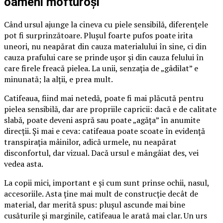
oameni mofturoși
Când ursul ajunge la cineva cu piele sensibilă, diferențele
pot fi surprinzătoare. Plușul foarte pufos poate irita
uneori, nu neapărat din cauza materialului în sine, ci din
cauza prafului care se prinde ușor și din cauza felului în
care firele freacă pielea. La unii, senzația de „gâdilat” e
minunată; la alții, e prea mult.
Catifeaua, fiind mai netedă, poate fi mai plăcută pentru
pielea sensibilă, dar are propriile capricii: dacă e de calitate
slabă, poate deveni aspră sau poate „agăța” în anumite
direcții. Și mai e ceva: catifeaua poate scoate în evidență
transpirația mâinilor, adică urmele, nu neapărat
disconfortul, dar vizual. Dacă ursul e mângâiat des, vei
vedea asta.
La copii mici, important e și cum sunt prinse ochii, nasul,
accesoriile. Asta ține mai mult de construcție decât de
material, dar merită spus: plușul ascunde mai bine
cusăturile și marginile, catifeaua le arată mai clar. Un urs