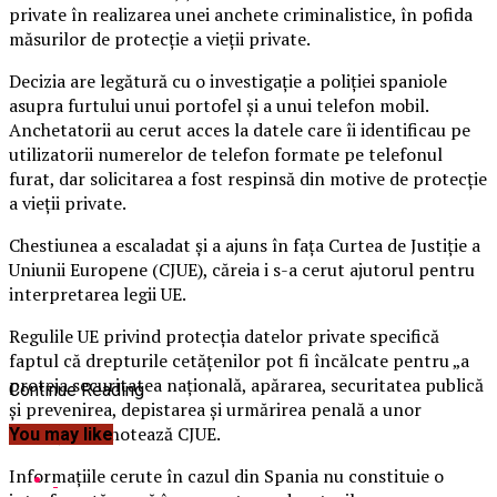
private în realizarea unei anchete criminalistice, în pofida
măsurilor de protecţie a vieţii private.
Decizia are legătură cu o investigaţie a poliţiei spaniole
asupra furtului unui portofel şi a unui telefon mobil.
Anchetatorii au cerut acces la datele care îi identificau pe
utilizatorii numerelor de telefon formate pe telefonul
furat, dar solicitarea a fost respinsă din motive de protecţie
a vieţii private.
Chestiunea a escaladat şi a ajuns în faţa Curtea de Justiţie a
Uniunii Europene (CJUE), căreia i s-a cerut ajutorul pentru
interpretarea legii UE.
Regulile UE privind protecţia datelor private specifică
faptul că drepturile cetăţenilor pot fi încălcate pentru „a
proteja securitatea naţională, apărarea, securitatea publică
Continue Reading
şi prevenirea, depistarea şi urmărirea penală a unor
infracţiuni”, notează CJUE.
You may like
Informaţiile cerute în cazul din Spania nu constituie o