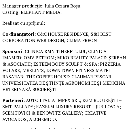
Manager producție: Iulia Cezara Roșu.
Casting: ELEPHANT MEDIA.
Realizat cu sprijinul:
Co-finanțatori:
C&C HOUSE RESIDENCE, S&I BEST
CORPORATION WEB DESIGN, CLIMA FREON
Sponsori
: CLINICA RMN TINERETULUI; CLINICA
IMAMED; OMV PETROM; MIKO BEAUTY PALACE; ȘERBAN
& ASOCIAȚII; ESTEEM BODY SCULPT & SPA; PIZZERIA
VOLARE; MERLIN’S; DOWNTOWN FITNESS MATEI
BASARAB; THE COFFEE HOUSE; CLAUMAR PESCAR;
UNIVERSITATEA DE ȘTIINȚE AGRONOMICE ȘI MEDICINĂ
VETERINARĂ BUCUREȘTI
Parteneri
: AUTO ITALIA IMPEX SRL; KGM BUCUREȘTI –
SMT PALLADY; RAZELM LUXURY RESORT – JURILOVCA;
SCEMTOVICI & BENOWITZ GALLERY; CREATIVE
AVOCADOS; ALCHEMICO.