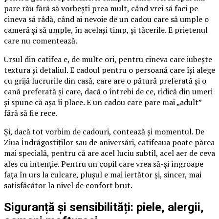
pare rău fără să vorbești prea mult, când vrei să faci pe
cineva să râdă, când ai nevoie de un cadou care să umple o
cameră și să umple, în același timp, și tăcerile. E prietenul
care nu comentează.
Ursul din catifea e, de multe ori, pentru cineva care iubește
textura și detaliul. E cadoul pentru o persoană care își alege
cu grijă lucrurile din casă, care are o pătură preferată și o
cană preferată și care, dacă o întrebi de ce, ridică din umeri
și spune că așa îi place. E un cadou care pare mai „adult”
fără să fie rece.
Și, dacă tot vorbim de cadouri, contează și momentul. De
Ziua Îndrăgostiților sau de aniversări, catifeaua poate părea
mai specială, pentru că are acel luciu subtil, acel aer de ceva
ales cu intenție. Pentru un copil care vrea să-și îngroape
fața în urs la culcare, plușul e mai iertător și, sincer, mai
satisfăcător la nivel de confort brut.
Siguranță și sensibilități: piele, alergii,