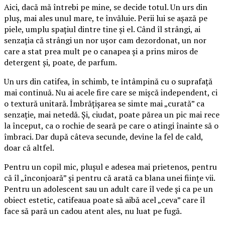
Aici, dacă mă întrebi pe mine, se decide totul. Un urs din
pluș, mai ales unul mare, te învăluie. Perii lui se așază pe
piele, umplu spațiul dintre tine și el. Când îl strângi, ai
senzația că strângi un nor ușor cam dezordonat, un nor
care a stat prea mult pe o canapea și a prins miros de
detergent și, poate, de parfum.
Un urs din catifea, în schimb, te întâmpină cu o suprafață
mai continuă. Nu ai acele fire care se mișcă independent, ci
o textură unitară. Îmbrățișarea se simte mai „curată” ca
senzație, mai netedă. Și, ciudat, poate părea un pic mai rece
la început, ca o rochie de seară pe care o atingi înainte să o
îmbraci. Dar după câteva secunde, devine la fel de cald,
doar că altfel.
Pentru un copil mic, plușul e adesea mai prietenos, pentru
că îl „înconjoară” și pentru că arată ca blana unei ființe vii.
Pentru un adolescent sau un adult care îl vede și ca pe un
obiect estetic, catifeaua poate să aibă acel „ceva” care îl
face să pară un cadou atent ales, nu luat pe fugă.