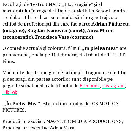
Facultății de Teatru UNATC „I.L.Caragiale” și al
masteratului în regie de film de la MetFilm School Londra,
a colaborat la realizarea primului său lungmetraj cu o
echipă de profesioniști din care fac parte
Adrian Pădurețu
(imagine), Bogdan Ivanovici (sunet), Anca Miron
(scenografie), Francisca Vass (costume)
.
O comedie actuală și colorată, filmul
„În pielea mea”
are
premiera națională pe 10 februarie, distribuit de T.R.I.B.E.
Films.
Mai multe detalii, imagini de la filmări, fragmente din film
și declarații din partea actorilor sunt disponibile pe
paginile social media ale filmului de
Facebook
,
Instagram
,
TikTok
.
„În Pielea Mea”
este un film produs de: CB MOTION
PICTURES.
Producător asociat: MAGNETIC MEDIA PRODUCTIONS;
Producător executiv: Adela Mara.