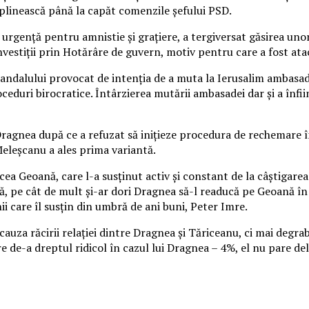
eplinească până la capăt comenzile şefului PSD.
genţă pentru amnistie şi graţiere, a tergiversat găsirea unor 
nvestiţii prin Hotărâre de guvern, motiv pentru care a fost ata
ndalului provocat de intenţia de a muta la Ierusalim ambasada
ceduri birocratice. Întârzierea mutării ambasadei dar şi a înfi
i Dragnea după ce a refuzat să iniţieze procedura de rechemare
Meleşcanu a ales prima variantă.
a Geoană, care l-a susţinut activ şi constant de la câştigarea a
nsă, pe cât de mult şi-ar dori Dragnea să-l readucă pe Geoană î
 care îl susţin din umbră de ani buni, Peter Imre.
za răcirii relaţiei dintre Dragnea şi Tăriceanu, ci mai degrabă
 de-a dreptul ridicol în cazul lui Dragnea – 4%, el nu pare del