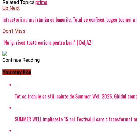
Related Topics:
prima
Up Next
Infractorii nu mai rămân cu bunurile. Totul se confiscă. Legea tocmai a 
Don't Miss
“Nu își riscă toată cariera pentru bani” | DoljAZI
Continue Reading
You may like
Tot ce trebuie sa stii inainte de Summer Well 2026. Ghidul compl
SUMMER WELL implineste 15 ani. Festivalul care a transformat muz