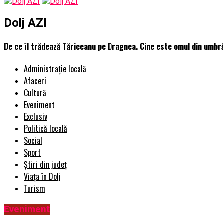
Dolj AZI
De ce îl trădează Tăriceanu pe Dragnea. Cine este omul din umbră 
Administrație locală
Afaceri
Cultură
Eveniment
Exclusiv
Politică locală
Social
Sport
Știri din județ
Viața în Dolj
Turism
Eveniment