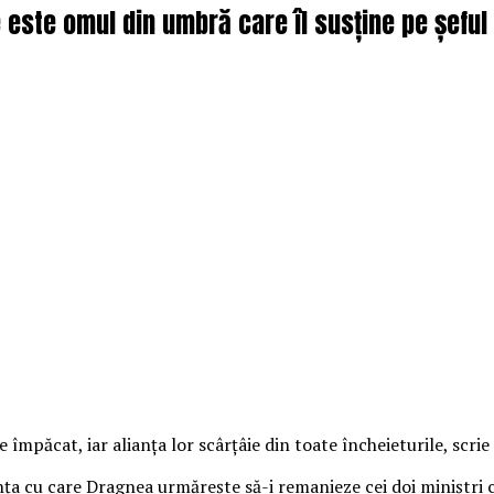
este omul din umbră care îl susține pe șeful 
 împăcat, iar alianţa lor scârţâie din toate încheieturile, scrie
ţa cu care Dragnea urmăreşte să-i remanieze cei doi miniştri c