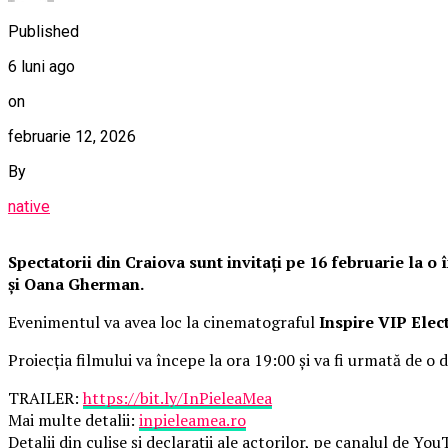
Published
6 luni ago
on
februarie 12, 2026
By
native
Spectatorii din Craiova sunt invitați pe 16 februarie la 
și Oana Gherman.
Evenimentul va avea loc la cinematograful
Inspire VIP Elec
Proiecția filmului va începe la ora 19:00 și va fi urmată de o d
TRAILER:
https://bit.ly/InPieleaMea
Mai multe detalii:
inpieleamea.ro
Detalii din culise și declarații ale actorilor, pe canalul de Yo