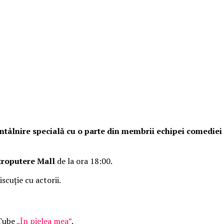
o întâlnire specială cu o parte din membrii echipei comedie
troputere Mall
de la ora 18:00.
iscuție cu actorii.
uTube
„În pielea mea”
.