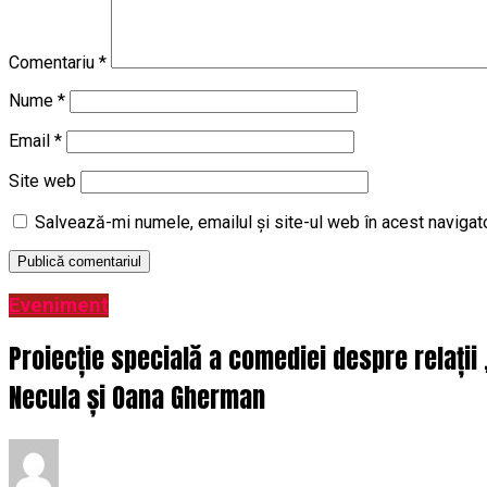
Comentariu
*
Nume
*
Email
*
Site web
Salvează-mi numele, emailul și site-ul web în acest navigat
Eveniment
Proiecție specială a comediei despre relații
Necula și Oana Gherman