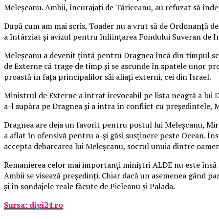
Meleşcanu. Ambii, încurajaţi de Tăriceanu, au refuzat să înd
După cum am mai scris, Toader nu a vrut să de Ordonanţă de ur
a întârziat şi avizul pentru înfiinţarea Fondului Suveran de I
Meleşcanu a devenit ţintă pentru Dragnea încă din timpul sca
de Externe că trage de timp şi se ascunde în spatele unor pro
proastă în faţa principalilor săi aliaţi externi, cei din Israel.
Ministrul de Externe a intrat irevocabil pe lista neagră a lu
a-l supăra pe Dragnea şi a intra în conflict cu preşedintele, 
Dragnea are deja un favorit pentru postul lui Meleşcanu, Mirce
a aflat în ofensivă pentru a-şi găsi susţinere peste Ocean. Î
accepta debarcarea lui Meleşcanu, socrul unuia dintre oamenii
Remanierea celor mai importanţi miniştri ALDE nu este însă cau
Ambii se visează preşedinţi. Chiar dacă un asemenea gând pare
şi în sondajele reale făcute de Pieleanu şi Palada.
Sursa: digi24.ro