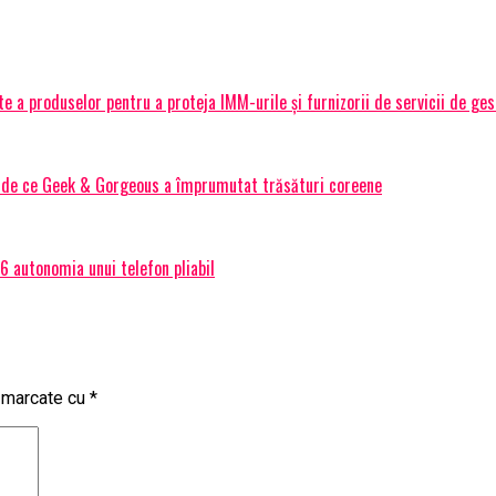
 a produselor pentru a proteja IMM-urile și furnizorii de servicii de ge
Și de ce Geek & Gorgeous a împrumutat trăsături coreene
 autonomia unui telefon pliabil
t marcate cu
*