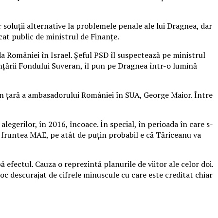
soluţii alternative la problemele penale ale lui Dragnea, dar
cat public de ministrul de Finanţe.
 României în Israel. Șeful PSD îl suspectează pe ministrul
inţării Fondului Suveran, îl pun pe Dragnea într-o lumină
 în ţară a ambasadorului României în SUA, George Maior. Între
legerilor, în 2016, încoace. În special, în perioada în care s-
n fruntea MAE, pe atât de puţin probabil e că Tăriceanu va
 efectul. Cauza o reprezintă planurile de viitor ale celor doi.
oc descurajat de cifrele minuscule cu care este creditat chiar