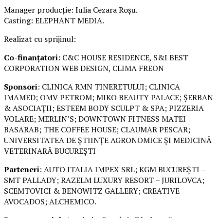
Manager producție: Iulia Cezara Roșu.
Casting: ELEPHANT MEDIA.
Realizat cu sprijinul:
Co-finanțatori:
C&C HOUSE RESIDENCE, S&I BEST
CORPORATION WEB DESIGN, CLIMA FREON
Sponsori
: CLINICA RMN TINERETULUI; CLINICA
IMAMED; OMV PETROM; MIKO BEAUTY PALACE; ȘERBAN
& ASOCIAȚII; ESTEEM BODY SCULPT & SPA; PIZZERIA
VOLARE; MERLIN’S; DOWNTOWN FITNESS MATEI
BASARAB; THE COFFEE HOUSE; CLAUMAR PESCAR;
UNIVERSITATEA DE ȘTIINȚE AGRONOMICE ȘI MEDICINĂ
VETERINARĂ BUCUREȘTI
Parteneri
: AUTO ITALIA IMPEX SRL; KGM BUCUREȘTI –
SMT PALLADY; RAZELM LUXURY RESORT – JURILOVCA;
SCEMTOVICI & BENOWITZ GALLERY; CREATIVE
AVOCADOS; ALCHEMICO.