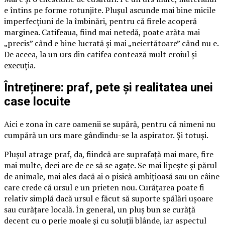
e întins pe forme rotunjite. Plușul ascunde mai bine micile
imperfecțiuni de la îmbinări, pentru că firele acoperă
marginea. Catifeaua, fiind mai netedă, poate arăta mai
„precis” când e bine lucrată și mai „neiertătoare” când nu e.
De aceea, la un urs din catifea contează mult croiul și
execuția.
Întreținere: praf, pete și realitatea unei
case locuite
Aici e zona în care oamenii se supără, pentru că nimeni nu
cumpără un urs mare gândindu-se la aspirator. Și totuși.
Plușul atrage praf, da, fiindcă are suprafață mai mare, fire
mai multe, deci are de ce să se agațe. Se mai lipește și părul
de animale, mai ales dacă ai o pisică ambițioasă sau un câine
care crede că ursul e un prieten nou. Curățarea poate fi
relativ simplă dacă ursul e făcut să suporte spălări ușoare
sau curățare locală. În general, un pluș bun se curăță
decent cu o perie moale și cu soluții blânde, iar aspectul