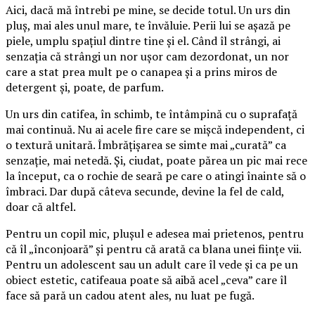
Aici, dacă mă întrebi pe mine, se decide totul. Un urs din
pluș, mai ales unul mare, te învăluie. Perii lui se așază pe
piele, umplu spațiul dintre tine și el. Când îl strângi, ai
senzația că strângi un nor ușor cam dezordonat, un nor
care a stat prea mult pe o canapea și a prins miros de
detergent și, poate, de parfum.
Un urs din catifea, în schimb, te întâmpină cu o suprafață
mai continuă. Nu ai acele fire care se mișcă independent, ci
o textură unitară. Îmbrățișarea se simte mai „curată” ca
senzație, mai netedă. Și, ciudat, poate părea un pic mai rece
la început, ca o rochie de seară pe care o atingi înainte să o
îmbraci. Dar după câteva secunde, devine la fel de cald,
doar că altfel.
Pentru un copil mic, plușul e adesea mai prietenos, pentru
că îl „înconjoară” și pentru că arată ca blana unei ființe vii.
Pentru un adolescent sau un adult care îl vede și ca pe un
obiect estetic, catifeaua poate să aibă acel „ceva” care îl
face să pară un cadou atent ales, nu luat pe fugă.