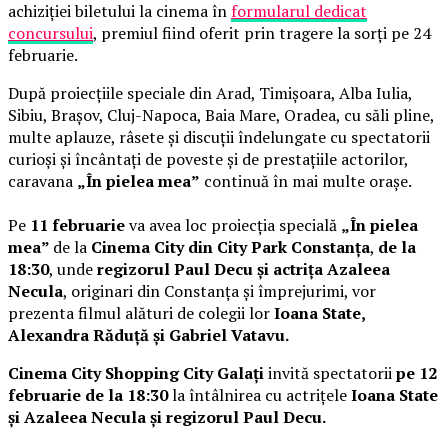
achiziției biletului la cinema în
formularul dedicat
concursului
, premiul fiind oferit prin tragere la sorți pe 24
februarie.
După proiecțiile speciale din Arad, Timișoara, Alba Iulia,
Sibiu, Brașov, Cluj-Napoca, Baia Mare, Oradea, cu săli pline,
multe aplauze, râsete și discuții îndelungate cu spectatorii
curioși și încântați de poveste și de prestațiile actorilor,
caravana
„În pielea mea”
continuă în mai multe orașe.
Pe
11 februarie
va avea loc proiecția specială
„În pielea
mea”
de la
Cinema City din City Park Constanța
,
de la
18:30
, unde
regizorul Paul Decu și actrița Azaleea
Necula
, originari din Constanța și împrejurimi, vor
prezenta filmul alături de colegii lor
Ioana State,
Alexandra Răduță și Gabriel Vatavu.
Cinema City Shopping City Galați
invită spectatorii
pe 12
februarie de la 18:30
la întâlnirea cu actrițele
Ioana State
și Azaleea Necula și regizorul Paul Decu.