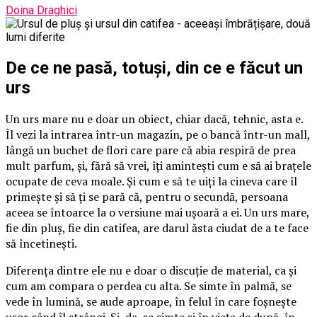
Doina Draghici
De ce ne pasă, totuși, din ce e făcut un
urs
Un urs mare nu e doar un obiect, chiar dacă, tehnic, asta e.
Îl vezi la intrarea într-un magazin, pe o bancă într-un mall,
lângă un buchet de flori care pare că abia respiră de prea
mult parfum, și, fără să vrei, îți amintești cum e să ai brațele
ocupate de ceva moale. Și cum e să te uiți la cineva care îl
primește și să ți se pară că, pentru o secundă, persoana
aceea se întoarce la o versiune mai ușoară a ei. Un urs mare,
fie din pluș, fie din catifea, are darul ăsta ciudat de a te face
să încetinești.
Diferența dintre ele nu e doar o discuție de material, ca și
cum am compara o perdea cu alta. Se simte în palmă, se
vede în lumină, se aude aproape, în felul în care foșnește