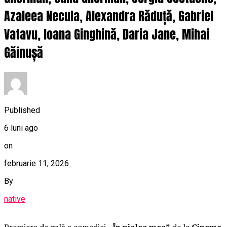
Azaleea Necula, Alexandra Răduță, Gabriel
Vatavu, Ioana Ginghină, Daria Jane, Mihai
Găinușă
Published
6 luni ago
on
februarie 11, 2026
By
native