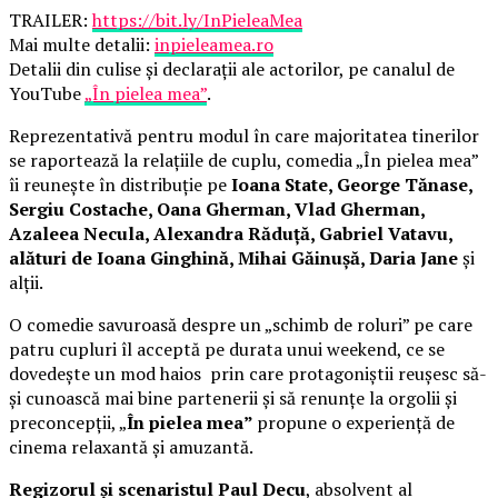
TRAILER:
https://bit.ly/InPieleaMea
Mai multe detalii:
inpieleamea.ro
Detalii din culise și declarații ale actorilor, pe canalul de
YouTube
„În pielea mea”
.
Reprezentativă pentru modul în care majoritatea tinerilor
se raportează la relațiile de cuplu, comedia „În pielea mea”
îi reunește în distribuție pe
Ioana State, George Tănase,
Sergiu Costache, Oana Gherman, Vlad Gherman,
Azaleea Necula, Alexandra Răduță, Gabriel Vatavu,
alături de Ioana Ginghină, Mihai Găinușă, Daria Jane
și
alții.
O comedie savuroasă despre un „schimb de roluri” pe care
patru cupluri îl acceptă pe durata unui weekend, ce se
dovedește un mod haios prin care protagoniștii reușesc să-
și cunoască mai bine partenerii și să renunțe la orgolii și
preconcepții, „
În pielea mea”
propune o experiență de
cinema relaxantă și amuzantă.
Regizorul și scenaristul Paul Decu
, absolvent al