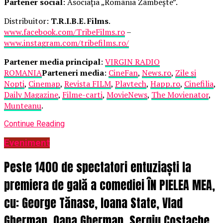
Partener social
: Asociația „România Zâmbește”.
Distribuitor:
T.R.I.B.E. Films
.
www.facebook.com/TribeFilms.ro
–
www.instagram.com/tribefilms.ro/
Partener media principal
:
VIRGIN RADIO
ROMANIA
Parteneri media
:
CineFan
,
News.ro
,
Zile și
Nopți
,
Cinemap
,
Revista FILM
,
Playtech
,
Happ.ro
,
Cinefilia
,
Daily Magazine
,
Filme-carti
,
MovieNews
,
The Movienator
,
Munteanu
.
Continue Reading
Eveniment
Peste 1400 de spectatori entuziaști la
premiera de gală a comediei ÎN PIELEA MEA,
cu: George Tănase, Ioana State, Vlad
Gherman, Oana Gherman, Sergiu Costache,