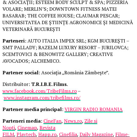
& ASOCIAȚII; ESTEEM BODY SCULPT & SPA; PIZZERIA
VOLARE; MERLIN’S; DOWNTOWN FITNESS MATEI
BASARAB; THE COFFEE HOUSE; CLAUMAR PESCAR;
UNIVERSITATEA DE ȘTIINȚE AGRONOMICE ȘI MEDICINĂ
VETERINARĂ BUCUREȘTI
Parteneri
: AUTO ITALIA IMPEX SRL; KGM BUCUREȘTI –
SMT PALLADY; RAZELM LUXURY RESORT – JURILOVCA;
SCEMTOVICI & BENOWITZ GALLERY; CREATIVE
AVOCADOS; ALCHEMICO.
Partener social
: Asociația „România Zâmbește”.
Distribuitor:
T.R.I.B.E. Films
.
www.facebook.com/TribeFilms.ro
–
www.instagram.com/tribefilms.ro/
Partener media principal
:
VIRGIN RADIO ROMANIA
Parteneri media
:
CineFan
,
News.ro
,
Zile și
Nopți
,
Cinemap
,
Revista
FILM
,
Playtech
,
Happ.ro
,
Cinefilia
,
Daily Magazine
,
Filme-