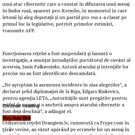
unui atac cibernetic care a constat în difuzarea unui mesaj
în limba rusă, aparent pro-Kremlin, în momentul în care
letonii îşi aleg deputaţii şi un partid pro-rus s-a clasat pe
primul loc la legislative, potrivit primelor estimări,
transmite AFP.
Funcţionarea reţelei a fost suspendată şi lansată o
investigaţie, a anunţat jurnaliştilor purtătorul de cuvânt al
acesteia, Janis Palkavnieks.
Autorii atacului şi intenţiile lor
precise nu au fost identificate deocamdată.
„Ne aşteptam la asemenea incidente în ziua alegerilor”, a
declarat şeful diplomaţiei de la Riga, Edgars Rinkevics,
pentru agenţia LETA. „Autorităţile sunt pregătite pentru
astfel de cazuri şi o anchetă asupra atacului cibernetic a
Continue Reading
fost deja deschisă”, a adăugat el.
You may like
Utilizatorii reţelei Draugiem.lv, cunoscută ca Frype.com în
ţările vecine, au văzut apărând pe ecranele lor un mesaj în