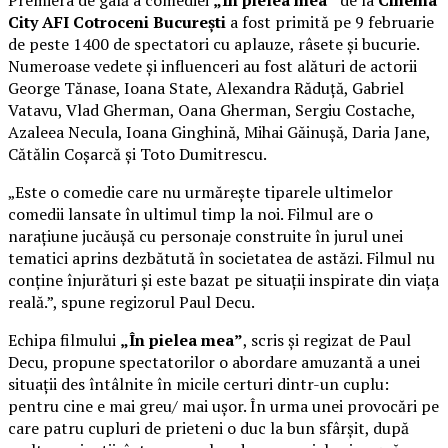
Premiera de gală a comediei
„În pielea mea”
de la
Cinema
City AFI Cotroceni București
a fost primită pe 9 februarie
de peste 1400 de spectatori cu aplauze, râsete și bucurie.
Numeroase vedete și influenceri au fost alături de actorii
George Tănase, Ioana State, Alexandra Răduță, Gabriel
Vatavu, Vlad Gherman, Oana Gherman, Sergiu Costache,
Azaleea Necula, Ioana Ginghină, Mihai Găinușă, Daria Jane,
Cătălin Coșarcă și Toto Dumitrescu.
„Este o comedie care nu urmărește tiparele ultimelor
comedii lansate în ultimul timp la noi. Filmul are o
narațiune jucăușă cu personaje construite în jurul unei
tematici aprins dezbătută în societatea de astăzi. Filmul nu
conține înjurături și este bazat pe situații inspirate din viața
reală.”, spune regizorul Paul Decu.
Echipa filmului
„În pielea mea”
, scris și regizat de Paul
Decu, propune spectatorilor o abordare amuzantă a unei
situații des întâlnite în micile certuri dintr-un cuplu:
pentru cine e mai greu/ mai ușor. În urma unei provocări pe
care patru cupluri de prieteni o duc la bun sfârșit, după