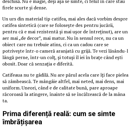
deschisă. Nu e magie, deși așa se simte, ci felul în care stau
firele scurte și dense.
Un urs din material tip catifea, mai ales dacă vorbim despre
catifea sintetică (care se folosește des pentru jucării,
pentru că e mai rezistentă și mai ușor de întreținut), are un
aer mai „de decor”, mai matur. Nu în sensul rece, nu ca un
obiect care nu trebuie atins, ci ca un cadou care se
potrivește într-o cameră aranjată cu grijă. Te vezi lăsându-l
lângă perne, într-un colț, și totuși îl iei în brațe când ești
obosit. Doar că senzația e diferită.
Catifeaua nu te gâdilă. Nu are părul acela care îți face pielea
să zâmbească. Te mângâie altfel, mai neted, mai dens, mai
uniform. Uneori, când e de calitate bună, pare aproape
răcoroasă la atingere, înainte să se încălzească de la mâna
ta.
Prima diferență reală: cum se simte
îmbrățișarea