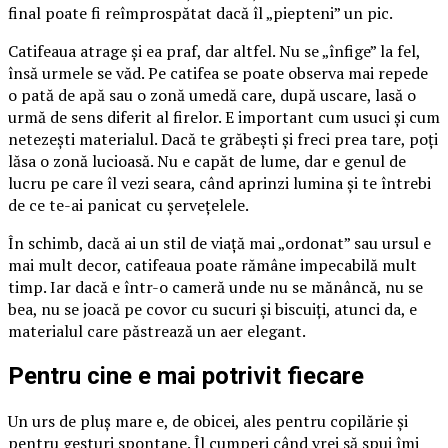
final poate fi reîmprospătat dacă îl „piepteni” un pic.
Catifeaua atrage și ea praf, dar altfel. Nu se „înfige” la fel,
însă urmele se văd. Pe catifea se poate observa mai repede
o pată de apă sau o zonă umedă care, după uscare, lasă o
urmă de sens diferit al firelor. E important cum usuci și cum
netezești materialul. Dacă te grăbești și freci prea tare, poți
lăsa o zonă lucioasă. Nu e capăt de lume, dar e genul de
lucru pe care îl vezi seara, când aprinzi lumina și te întrebi
de ce te-ai panicat cu șervețelele.
În schimb, dacă ai un stil de viață mai „ordonat” sau ursul e
mai mult decor, catifeaua poate rămâne impecabilă mult
timp. Iar dacă e într-o cameră unde nu se mănâncă, nu se
bea, nu se joacă pe covor cu sucuri și biscuiți, atunci da, e
materialul care păstrează un aer elegant.
Pentru cine e mai potrivit fiecare
Un urs de pluș mare e, de obicei, ales pentru copilărie și
pentru gesturi spontane. Îl cumperi când vrei să spui îmi