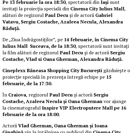
Pe 13 februarie la ora 18:30
, spectatorii din
Iași
sunt
invitați la proiecția specială din
Cinema City Iulius Mall
,
alături de regizorul
Paul Decu
și de actorii
Gabriel
Vatavu, Sergiu Costache, Azaleea Necula, Alexandra
Răduță.
De „Ziua Îndrăgostiților”, pe
14 februarie, în Cinema City
Iulius Mall Suceava, de la 18:30
, spectatorii sunt invitați
la film alături de regizorul
Paul Decu
și de actorii
Sergiu
Costache, Vlad si Oana Gherman, Alexandra Răduță.
Cineplexx Băneasa Shopping City București
găzduiește o
proiecție specială în prezența întregii echipe pe
15
februarie, de la 17:30.
În
Craiova
, regizorul
Paul Decu
și actorii
Sergiu
Costache, Azaleea Necula și Oana Gherman
vor ajunge
la cinematograful
Inspire VIP Electroputere Mall pe 16
februarie de la ora 18:00
.
Actorii
Vlad Gherman, Oana Gherman și Ioana
Ginghină
vin la întâlnirea cu publicul din
Cinema City