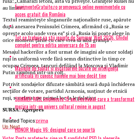
rusă: „Camarazi letoni, asta vă priveşte. Graniţele Rusiei nu
EvenimenteGratuite.ro promovează online evenimentele cu
au limite”.
acces gratuit din România
Textul reaminteşte sloganurile naţionaliste ruse, apărute
după anexarea Peninsulei Crimeea, afirmând că „Rusia se
opreşte acolo unde vrea ea” şi că „Rusia îşi poate alege în
Tot ce trebuie sa stii inainte de Summer Well 2026. Ghidul
orice moment ţările cu care vrea să aibă graniţă”.
complet pentru editia aniversara de 15 ani
Mesajul hackerilor a fost urmat de imagini ale unor soldaţi
ruşi în uniformă verde fără semn distinctive în timp ce
ocupau Crimeea, tancuri defilând la Moscova şi Vladimir
Mașinile de spălat și uscătoarele bazate pe inteligență
Putin zâmbind într-un colţ.
artificială îți cunosc hainele mai bine decât tine
Potrivit sondajelor difuzate sâmbătă seară după închiderea
secţiilor de votare, partidul Armonia, susţinut de etnicii
ruşi, s-a clasat pe primul loc la legislative.
SUMMER WELL implineste 15 ani. Festivalul care a transformat
muzica intr-un univers cultural revine in august
SURSA: Agerpres
Related Topics:
prima
Up Next
HONOR Magic V6: designul care se poartă
Victor Ponta profețește: cine va fi candidatul PSD la alegerile