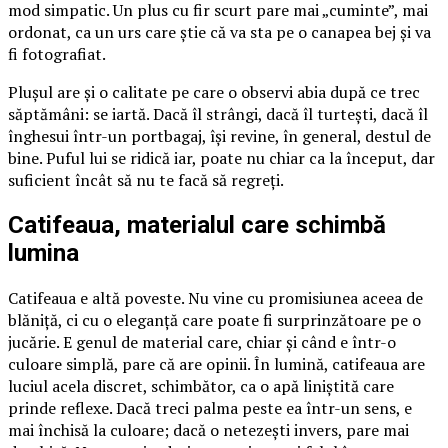
mod simpatic. Un plus cu fir scurt pare mai „cuminte”, mai
ordonat, ca un urs care știe că va sta pe o canapea bej și va
fi fotografiat.
Plușul are și o calitate pe care o observi abia după ce trec
săptămâni: se iartă. Dacă îl strângi, dacă îl turtești, dacă îl
înghesui într-un portbagaj, își revine, în general, destul de
bine. Puful lui se ridică iar, poate nu chiar ca la început, dar
suficient încât să nu te facă să regreți.
Catifeaua, materialul care schimbă
lumina
Catifeaua e altă poveste. Nu vine cu promisiunea aceea de
blăniță, ci cu o eleganță care poate fi surprinzătoare pe o
jucărie. E genul de material care, chiar și când e într-o
culoare simplă, pare că are opinii. În lumină, catifeaua are
luciul acela discret, schimbător, ca o apă liniștită care
prinde reflexe. Dacă treci palma peste ea într-un sens, e
mai închisă la culoare; dacă o netezești invers, pare mai