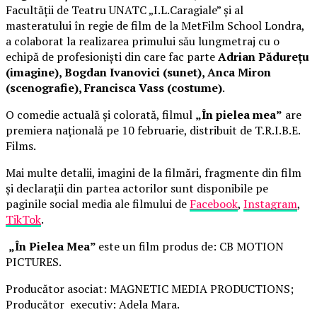
Facultății de Teatru UNATC „I.L.Caragiale” și al
masteratului în regie de film de la MetFilm School Londra,
a colaborat la realizarea primului său lungmetraj cu o
echipă de profesioniști din care fac parte
Adrian Pădurețu
(imagine), Bogdan Ivanovici (sunet), Anca Miron
(scenografie), Francisca Vass (costume)
.
O comedie actuală și colorată, filmul
„În pielea mea”
are
premiera națională pe 10 februarie, distribuit de T.R.I.B.E.
Films.
Mai multe detalii, imagini de la filmări, fragmente din film
și declarații din partea actorilor sunt disponibile pe
paginile social media ale filmului de
Facebook
,
Instagram
,
TikTok
.
„În Pielea Mea”
este un film produs de: CB MOTION
PICTURES.
Producător asociat: MAGNETIC MEDIA PRODUCTIONS;
Producător executiv: Adela Mara.