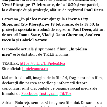
Vivo! Pitești pe 17 februarie, de la 18:30
și vor participa
la o discuție după proiecție, alături de regizorul
Paul Decu.
Caravana
„În pielea mea”
ajunge la
Cinema City
Shopping City Ploiești, pe 18 februarie,
de la 18:30, la
proiecția specială introdusă de regizorul
Paul Decu
, alături
de actorii
Ioana State, Vlad și Oana Gherman, Azaleea
Necula și Gabriel Vatavu.
O comedie actuală și spumoasă, filmul
„În pielea
mea”
este distribuit de T.R.I.B.E. Films.
TRAILER:
https://bit.ly/InPieleaMea
Site oficial:
inpieleamea.ro
Mai multe detalii, imagini de la filmări, fragmente din film,
declarații din partea actorilor și informații despre
concursuri sunt disponibile pe paginile social media ale
filmului de
Facebook
,
Instagram
,
TikTok
.
Adrian Pădurețu semnează imaginea filmului. De sunet s-a