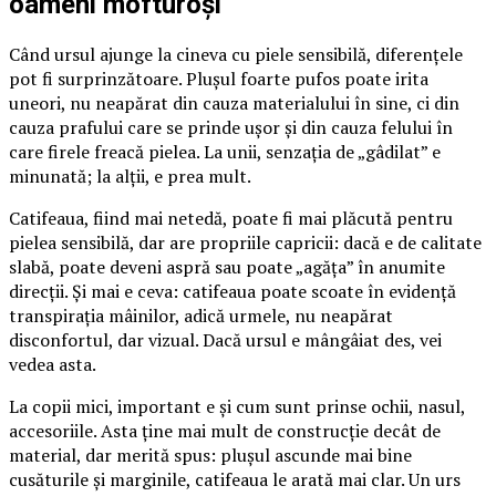
oameni mofturoși
Când ursul ajunge la cineva cu piele sensibilă, diferențele
pot fi surprinzătoare. Plușul foarte pufos poate irita
uneori, nu neapărat din cauza materialului în sine, ci din
cauza prafului care se prinde ușor și din cauza felului în
care firele freacă pielea. La unii, senzația de „gâdilat” e
minunată; la alții, e prea mult.
Catifeaua, fiind mai netedă, poate fi mai plăcută pentru
pielea sensibilă, dar are propriile capricii: dacă e de calitate
slabă, poate deveni aspră sau poate „agăța” în anumite
direcții. Și mai e ceva: catifeaua poate scoate în evidență
transpirația mâinilor, adică urmele, nu neapărat
disconfortul, dar vizual. Dacă ursul e mângâiat des, vei
vedea asta.
La copii mici, important e și cum sunt prinse ochii, nasul,
accesoriile. Asta ține mai mult de construcție decât de
material, dar merită spus: plușul ascunde mai bine
cusăturile și marginile, catifeaua le arată mai clar. Un urs