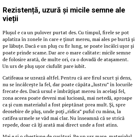
Rezistență, uzură și micile semne ale
vieții
Plușul e ca un pulover purtat des. Cu timpul, firele se pot
aplatiza în zonele în care e ținut mereu, mai ales pe burtă și
pe lăbuțe. Dacă e un pluș cu fir lung, se poate încâlci ușor și
poate prinde scame. Dar are o mare calitate: micile semne
de folosire arată, de multe ori, ca o dovadă de atașament.
Un urs de pluș ușor ciufulit pare iubit.
Catifeaua se uzează altfel. Pentru că are firul scurt și dens,
nu se încâlcește la fel, dar poate căpăta „lustru” în locurile
frecate des. Dacă ursul e îmbrățișat mereu în același fel,
zona aceea poate deveni mai lucioasă, mai netedă, aproape
ca și cum materialul a fost pieptănat prea mult. Și, spre
deosebire de pluș, unde poți „ridica” puful cu mâna, la
catifea urmele se văd mai clar. Nu înseamnă că se strică
repede, doar că îți arată mai direct unde a fost atins.
Mai e și o chestiune de cusături. Pe un urs mare, materialul