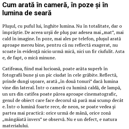
Cum arată în cameră, în poze și în
lumina de seară
Plușul, cu puful lui, înghite lumina. Nu în totalitate, dar o
împrăștie. De aceea urșii de pluș par adesea mai „mat”, mai
cald în imagine. În poze, mai ales pe telefon, plușul arată
aproape mereu bine, pentru că nu reflectă exagerat, nu
scoate în evidență nicio urmă mică, nici un fir ciufulit. Asta
e, de fapt, o mică minune.
Catifeaua, fiind mai lucioasă, poate arăta superb în
fotografii bune și un pic ciudat în cele grăbite. Reflectă,
prinde dungi ușoare, arată „în două tonuri” dacă lumina
vine din lateral. Într-o cameră cu lumină caldă, de lampă,
un urs din catifea poate părea aproape cinematografic,
genul de obiect care face decorul să pară mai scump decât
e. Într-o lumină foarte rece, de neon, se poate vedea și
partea mai practică: orice urmă de mână, orice zonă
„mângâiată invers” se observă. Nu e un defect, e natura
materialului.