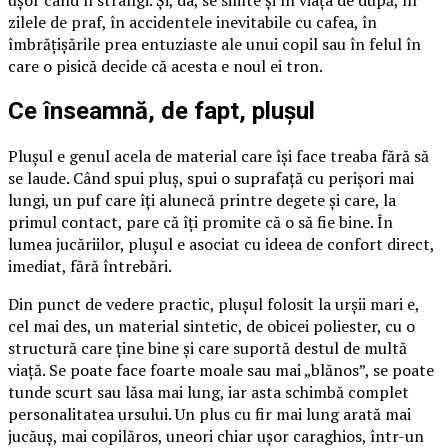
ușor când îl strângi. Și, da, se simte și în viața de după, în
zilele de praf, în accidentele inevitabile cu cafea, în
îmbrățișările prea entuziaste ale unui copil sau în felul în
care o pisică decide că acesta e noul ei tron.
Ce înseamnă, de fapt, plușul
Plușul e genul acela de material care își face treaba fără să
se laude. Când spui pluș, spui o suprafață cu perișori mai
lungi, un puf care îți alunecă printre degete și care, la
primul contact, pare că îți promite că o să fie bine. În
lumea jucăriilor, plușul e asociat cu ideea de confort direct,
imediat, fără întrebări.
Din punct de vedere practic, plușul folosit la urșii mari e,
cel mai des, un material sintetic, de obicei poliester, cu o
structură care ține bine și care suportă destul de multă
viață. Se poate face foarte moale sau mai „blănos”, se poate
tunde scurt sau lăsa mai lung, iar asta schimbă complet
personalitatea ursului. Un plus cu fir mai lung arată mai
jucăuș, mai copilăros, uneori chiar ușor caraghios, într-un