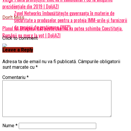
prezidențiale din 2019 | DoljAZI
Zyxel Networks îmbunătățește guvernanța în materie de
Don't Miss
securitate a produselor pentru a proteja IMM-urile și furnizorii
de servicii de gestionare (MSP)
Planul lui Dragnea, dat peste cap. Nu va putea schimba Constituția.
Românii nu merg la vot | DoljAZI
Click to comment
Leave a Reply
Adresa ta de email nu va fi publicată.
Câmpurile obligatorii
sunt marcate cu
*
Comentariu
*
Nume
*