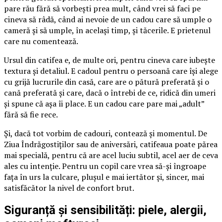
pare rău fără să vorbești prea mult, când vrei să faci pe
cineva să râdă, când ai nevoie de un cadou care să umple o
cameră și să umple, în același timp, și tăcerile. E prietenul
care nu comentează.
Ursul din catifea e, de multe ori, pentru cineva care iubește
textura și detaliul. E cadoul pentru o persoană care își alege
cu grijă lucrurile din casă, care are o pătură preferată și o
cană preferată și care, dacă o întrebi de ce, ridică din umeri
și spune că așa îi place. E un cadou care pare mai „adult”
fără să fie rece.
Și, dacă tot vorbim de cadouri, contează și momentul. De
Ziua Îndrăgostiților sau de aniversări, catifeaua poate părea
mai specială, pentru că are acel luciu subtil, acel aer de ceva
ales cu intenție. Pentru un copil care vrea să-și îngroape
fața în urs la culcare, plușul e mai iertător și, sincer, mai
satisfăcător la nivel de confort brut.
Siguranță și sensibilități: piele, alergii,