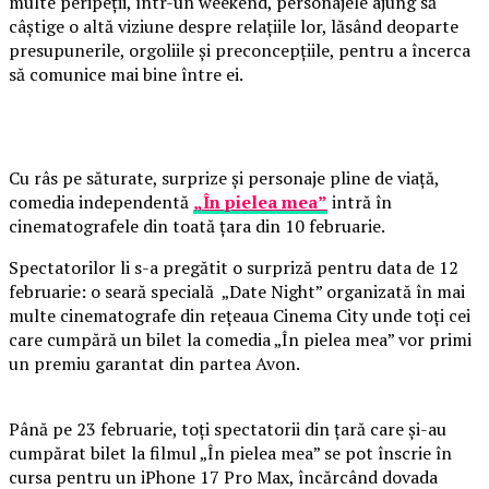
multe peripeții, într-un weekend, personajele ajung să
câștige o altă viziune despre relațiile lor, lăsând deoparte
presupunerile, orgoliile și preconcepțiile, pentru a încerca
să comunice mai bine între ei.
Cu râs pe săturate, surprize și personaje pline de viață,
comedia independentă
„În pielea mea”
intră în
cinematografele din toată țara din 10 februarie.
Spectatorilor li s-a pregătit o surpriză pentru data de 12
februarie: o seară specială „Date Night” organizată în mai
multe cinematografe din rețeaua Cinema City unde toți cei
care cumpără un bilet la comedia „În pielea mea” vor primi
un premiu garantat din partea Avon.
Până pe 23 februarie, toți spectatorii din țară care și-au
cumpărat bilet la filmul „În pielea mea” se pot înscrie în
cursa pentru un iPhone 17 Pro Max, încărcând dovada