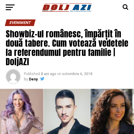
EVENIMENT
Showbiz-ul românesc, împărțit în
două tabere. Cum votează vedetele
la referendumul pentru familie |
DoljAZI
Published
8 ani ago
on
octombrie 6, 2018
By
Deny