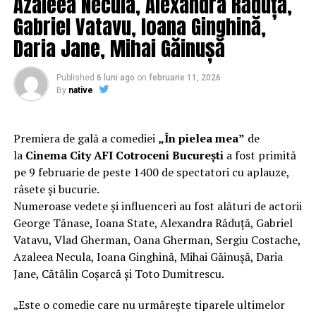
Azaleea Necula, Alexandra Răduță,
la orgolii și preconcepții, „
În pielea mea”
propune o
Gabriel Vatavu, Ioana Ginghină,
experiență de cinema relaxantă și amuzantă.
Daria Jane, Mihai Găinușă
Regizorul și scenaristul Paul Decu
, absolvent al
Facultății de Teatru UNATC „I.L.Caragiale” și al
Published
6 luni ago
on
februarie 11, 2026
masteratului în regie de film de la MetFilm School
By
native
Londra, a colaborat la realizarea primului său
lungmetraj cu o echipă de profesioniști din care fac
parte
Adrian Pădurețu (imagine), Bogdan Ivanovici
Premiera de gală a comediei
„În pielea mea”
de
(sunet), Anca Miron (scenografie), Francisca Vass
la
Cinema City AFI Cotroceni București
a fost primită
(costume)
.
pe 9 februarie de peste 1400 de spectatori cu aplauze,
râsete și bucurie.
O comedie actuală și colorată, filmul
„În pielea mea”
Numeroase vedete și influenceri au fost alături de actorii
are premiera națională pe 10 februarie, distribuit de
George Tănase, Ioana State, Alexandra Răduță, Gabriel
T.R.I.B.E. Films.
Vatavu, Vlad Gherman, Oana Gherman, Sergiu Costache,
Azaleea Necula, Ioana Ginghină, Mihai Găinușă, Daria
Mai multe detalii, imagini de la filmări, fragmente din
Jane, Cătălin Coșarcă și Toto Dumitrescu.
film și declarații din partea actorilor sunt disponibile pe
paginile social media ale filmului de
Facebook
,
„Este o comedie care nu urmărește tiparele ultimelor