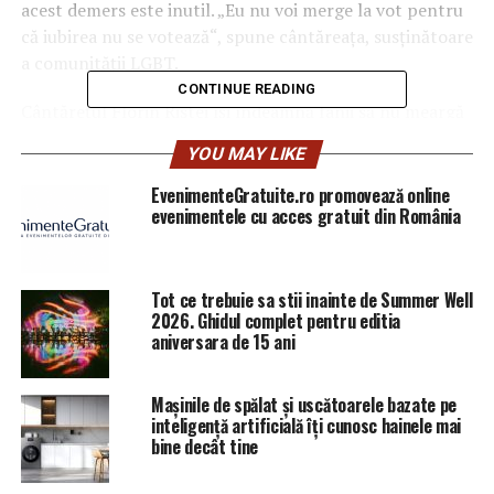
acest demers este inutil. „Eu nu voi merge la vot pentru
că iubirea nu se votează“, spune cântăreaţa, susţinătoare
a comunităţii LGBT.
CONTINUE READING
Cântăreţul Florin Ristei îşi îndeamnă fanii să nu meargă
la vot pe 7 octombrie, fiind de părere că referendumul
YOU MAY LIKE
pentru familia tradiţională este „o mizerie”.
EvenimenteGratuite.ro promovează online
Printre cei mai vocali contestatari ai referendumului se
evenimentele cu acces gratuit din România
numara şi Tudor Chirilă. „Este trist că în România, în
momentul de faţă, absurdul ajunge la putere”, îşi incepe
el mesajul de Facebook, în care se declară împotriva
Tot ce trebuie sa stii inainte de Summer Well
acestui demers.
2026. Ghidul complet pentru editia
aniversara de 15 ani
În acelaşi timp, Emil Rengle, câştigătorul concursului
„Românii au talent 2018”, este şi el un susţinător al
Mașinile de spălat și uscătoarele bazate pe
boicotului pentru acest referendum. „Politicienii
inteligență artificială îți cunosc hainele mai
bine decât tine
cheltuie zeci de milioane din banii mei şi ai tăi pe un
referendum care separă oamenii. În timp ce probleme