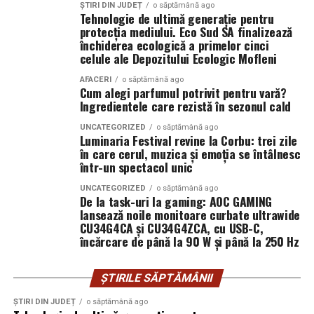
de la mâna ta.
concursuri sunt disponibile pe paginile social media ale
ȘTIRI DIN JUDEȚ
o săptămână ago
Tehnologie de ultimă generație pentru
filmului de
Facebook
,
Instagram
,
TikTok
.
protecția mediului. Eco Sud SA finalizează
Prima diferență reală: cum se
închiderea ecologică a primelor cinci
Adrian Pădurețu semnează imaginea filmului. De sunet
celule ale Depozitului Ecologic Mofleni
simte îmbrățișarea
s-a ocupat Bogdan Ivanovici, de scenografie Anca
AFACERI
o săptămână ago
Miron, iar de costume Francisca Vass.
Cum alegi parfumul potrivit pentru vară?
Aici, dacă mă întrebi pe mine, se decide totul. Un urs din
Ingredientele care rezistă în sezonul cald
pluș, mai ales unul mare, te învăluie. Perii lui se așază pe
„În Pielea Mea”
este un film produs de: CB MOTION
piele, umplu spațiul dintre tine și el. Când îl strângi, ai
UNCATEGORIZED
o săptămână ago
PICTURES.
Luminaria Festival revine la Corbu: trei zile
senzația că strângi un nor ușor cam dezordonat, un nor
în care cerul, muzica și emoția se întâlnesc
care a stat prea mult pe o canapea și a prins miros de
într-un spectacol unic
Producător asociat: MAGNETIC MEDIA PRODUCTIONS
detergent și, poate, de parfum.
UNCATEGORIZED
o săptămână ago
Producător: Claudiu Boboc
De la task-uri la gaming: AOC GAMING
Un urs din catifea, în schimb, te întâmpină cu o
lansează noile monitoare curbate ultrawide
suprafață mai continuă. Nu ai acele fire care se mișcă
CU34G4CA și CU34G4ZCA, cu USB-C,
Producător executiv: Adela Mara
încărcare de până la 90 W și până la 250 Hz
independent, ci o textură unitară. Îmbrățișarea se simte
mai „curată” ca senzație, mai netedă. Și, ciudat, poate
Manager producție: Iulia Cezara Roșu
părea un pic mai rece la început, ca o rochie de seară pe
ȘTIRILE SĂPTĂMÂNII
Casting: ELEPHANT MEDIA
care o atingi înainte să o îmbraci. Dar după câteva
ȘTIRI DIN JUDEȚ
o săptămână ago
secunde, devine la fel de cald, doar că altfel.