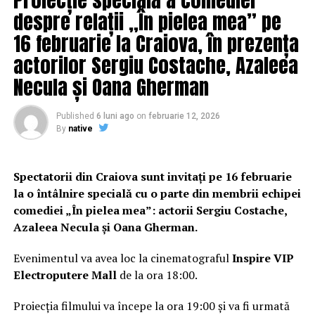
partenerul său de viaţă realizatorul Mircea Badea a
despre relații „În pielea mea” pe
declarat că va merge cu siguranţă la vot, pentru a se
opune iniţiativei #rezist de boicot.
16 februarie la Craiova, în prezența
actorilor Sergiu Costache, Azaleea
Artista de operă Ozana Barabancea s-a exprimat pro-
Necula și Oana Gherman
referendum, postând şi un mesaj în acest sens: „Eu
susţin familia tradiţională. Eu consider că dacă ai deviaţii
şi dacă nu vrei să ţi le înfrânezi este dreptul tău, dar stai
Published
6 luni ago
on
februarie 12, 2026
By
native
departe de mine şi nu îmi impune mie să consider acest
lucru o normalitate”.
Spectatorii din Craiova sunt invitați pe 16 februarie
RELATED TOPICS:
PRIMA
la o întâlnire specială cu o parte din membrii echipei
comediei „În pielea mea”: actorii Sergiu Costache,
UP NEXT
Răzbunarea lui Liviu Dragnea! Ce le-a pregătit Viorica
Azaleea Necula și Oana Gherman.
Dăncilă procurorilor. „Este un DEZASTRU pentru noi
toți!” | DoljAZI
Evenimentul va avea loc la cinematograful
Inspire VIP
Electroputere Mall
de la ora 18:00.
DON'T MISS
INCREDIBIL! 200.000 de euro aruncați pe fereastră de
Proiecția filmului va începe la ora 19:00 și va fi urmată
un sector din București. Pe ce s-au cheltuit atâția bani |