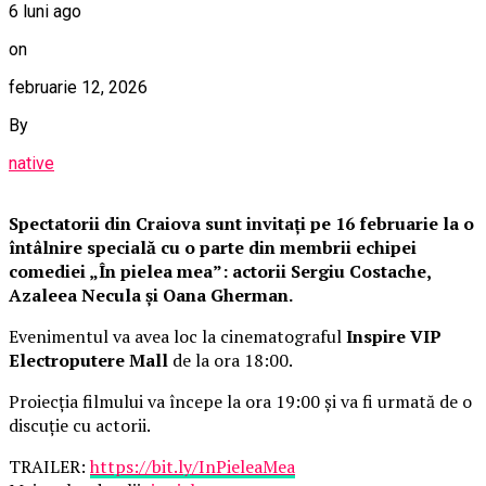
6 luni ago
on
februarie 12, 2026
By
native
Spectatorii din Craiova sunt invitați pe 16 februarie la o
întâlnire specială cu o parte din membrii echipei
comediei „În pielea mea”: actorii Sergiu Costache,
Azaleea Necula și Oana Gherman.
Evenimentul va avea loc la cinematograful
Inspire VIP
Electroputere Mall
de la ora 18:00.
Proiecția filmului va începe la ora 19:00 și va fi urmată de o
discuție cu actorii.
TRAILER:
https://bit.ly/InPieleaMea