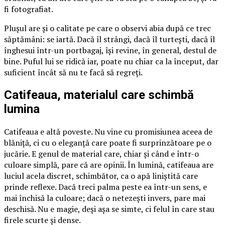
fi fotografiat.
Plușul are și o calitate pe care o observi abia după ce trec
săptămâni: se iartă. Dacă îl strângi, dacă îl turtești, dacă îl
înghesui într-un portbagaj, își revine, în general, destul de
bine. Puful lui se ridică iar, poate nu chiar ca la început, dar
suficient încât să nu te facă să regreți.
Catifeaua, materialul care schimbă
lumina
Catifeaua e altă poveste. Nu vine cu promisiunea aceea de
blăniță, ci cu o eleganță care poate fi surprinzătoare pe o
jucărie. E genul de material care, chiar și când e într-o
culoare simplă, pare că are opinii. În lumină, catifeaua are
luciul acela discret, schimbător, ca o apă liniștită care
prinde reflexe. Dacă treci palma peste ea într-un sens, e
mai închisă la culoare; dacă o netezești invers, pare mai
deschisă. Nu e magie, deși așa se simte, ci felul în care stau
firele scurte și dense.