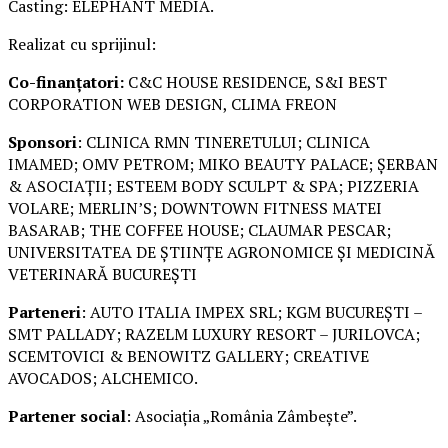
Casting: ELEPHANT MEDIA.
Realizat cu sprijinul:
Co-finanțatori:
C&C HOUSE RESIDENCE, S&I BEST
CORPORATION WEB DESIGN, CLIMA FREON
Sponsori
: CLINICA RMN TINERETULUI; CLINICA
IMAMED; OMV PETROM; MIKO BEAUTY PALACE; ȘERBAN
& ASOCIAȚII; ESTEEM BODY SCULPT & SPA; PIZZERIA
VOLARE; MERLIN’S; DOWNTOWN FITNESS MATEI
BASARAB; THE COFFEE HOUSE; CLAUMAR PESCAR;
UNIVERSITATEA DE ȘTIINȚE AGRONOMICE ȘI MEDICINĂ
VETERINARĂ BUCUREȘTI
Parteneri
: AUTO ITALIA IMPEX SRL; KGM BUCUREȘTI –
SMT PALLADY; RAZELM LUXURY RESORT – JURILOVCA;
SCEMTOVICI & BENOWITZ GALLERY; CREATIVE
AVOCADOS; ALCHEMICO.
Partener social
: Asociația „România Zâmbește”.