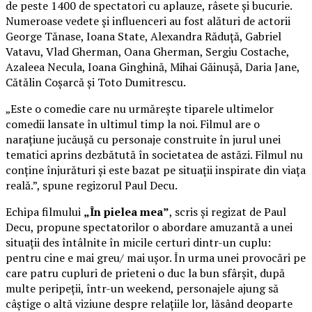
de peste 1400 de spectatori cu aplauze, râsete și bucurie.
Numeroase vedete și influenceri au fost alături de actorii
George Tănase, Ioana State, Alexandra Răduță, Gabriel
Vatavu, Vlad Gherman, Oana Gherman, Sergiu Costache,
Azaleea Necula, Ioana Ginghină, Mihai Găinușă, Daria Jane,
Cătălin Coșarcă și Toto Dumitrescu.
„Este o comedie care nu urmărește tiparele ultimelor
comedii lansate în ultimul timp la noi. Filmul are o
narațiune jucăușă cu personaje construite în jurul unei
tematici aprins dezbătută în societatea de astăzi. Filmul nu
conține înjurături și este bazat pe situații inspirate din viața
reală.”, spune regizorul Paul Decu.
Echipa filmului
„În pielea mea”
, scris și regizat de Paul
Decu, propune spectatorilor o abordare amuzantă a unei
situații des întâlnite în micile certuri dintr-un cuplu:
pentru cine e mai greu/ mai ușor. În urma unei provocări pe
care patru cupluri de prieteni o duc la bun sfârșit, după
multe peripeții, într-un weekend, personajele ajung să
câștige o altă viziune despre relațiile lor, lăsând deoparte