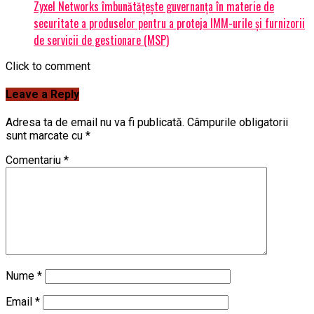
Zyxel Networks îmbunătățește guvernanța în materie de
securitate a produselor pentru a proteja IMM-urile și furnizorii
de servicii de gestionare (MSP)
Click to comment
Leave a Reply
Adresa ta de email nu va fi publicată.
Câmpurile obligatorii
sunt marcate cu
*
Comentariu
*
Nume
*
Email
*