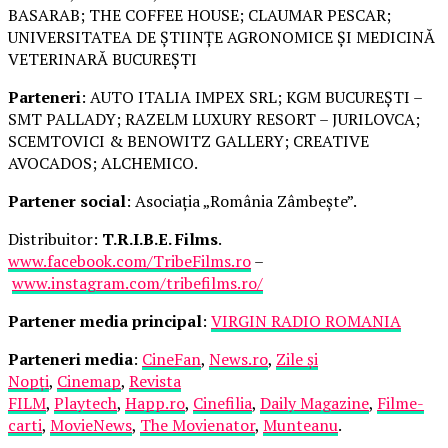
BASARAB; THE COFFEE HOUSE; CLAUMAR PESCAR;
UNIVERSITATEA DE ȘTIINȚE AGRONOMICE ȘI MEDICINĂ
VETERINARĂ BUCUREȘTI
Parteneri
: AUTO ITALIA IMPEX SRL; KGM BUCUREȘTI –
SMT PALLADY; RAZELM LUXURY RESORT – JURILOVCA;
SCEMTOVICI & BENOWITZ GALLERY; CREATIVE
AVOCADOS; ALCHEMICO.
Partener social
: Asociația „România Zâmbește”.
Distribuitor:
T.R.I.B.E. Films
.
www.facebook.com/TribeFilms.ro
–
www.instagram.com/tribefilms.ro/
Partener media principal
:
VIRGIN RADIO ROMANIA
Parteneri media
:
CineFan
,
News.ro
,
Zile și
Nopți
,
Cinemap
,
Revista
FILM
,
Playtech
,
Happ.ro
,
Cinefilia
,
Daily Magazine
,
Filme-
carti
,
MovieNews
,
The Movienator
,
Munteanu
.