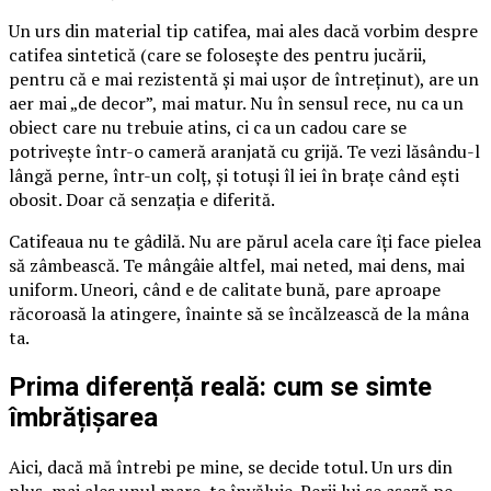
Un urs din material tip catifea, mai ales dacă vorbim despre
catifea sintetică (care se folosește des pentru jucării,
pentru că e mai rezistentă și mai ușor de întreținut), are un
aer mai „de decor”, mai matur. Nu în sensul rece, nu ca un
obiect care nu trebuie atins, ci ca un cadou care se
potrivește într-o cameră aranjată cu grijă. Te vezi lăsându-l
lângă perne, într-un colț, și totuși îl iei în brațe când ești
obosit. Doar că senzația e diferită.
Catifeaua nu te gâdilă. Nu are părul acela care îți face pielea
să zâmbească. Te mângâie altfel, mai neted, mai dens, mai
uniform. Uneori, când e de calitate bună, pare aproape
răcoroasă la atingere, înainte să se încălzească de la mâna
ta.
Prima diferență reală: cum se simte
îmbrățișarea
Aici, dacă mă întrebi pe mine, se decide totul. Un urs din
pluș, mai ales unul mare, te învăluie. Perii lui se așază pe