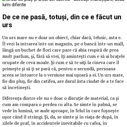
De ce ne pasă, totuși, din ce e făcut un
urs
Un urs mare nu e doar un obiect, chiar dacă, tehnic, asta e.
Îl vezi la intrarea într-un magazin, pe o bancă într-un mall,
lângă un buchet de flori care pare că abia respiră de prea
mult parfum, și, fără să vrei, îți amintești cum e să ai brațele
ocupate de ceva moale. Și cum e să te uiți la cineva care îl
primește și să ți se pară că, pentru o secundă, persoana
aceea se întoarce la o versiune mai ușoară a ei. Un urs mare,
fie din pluș, fie din catifea, are darul ăsta ciudat de a te face
să încetinești.
Diferența dintre ele nu e doar o discuție de material, ca și
cum am compara o perdea cu alta. Se simte în palmă, se
vede în lumină, se aude aproape, în felul în care foșnește
ușor când îl strângi. Și, da, se simte și în viața de după, în
zilele de praf, în accidentele inevitabile cu cafea, în