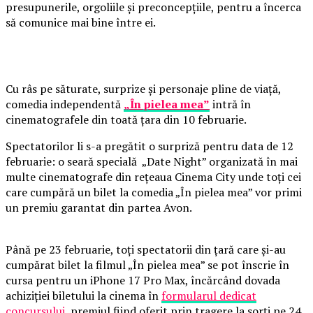
presupunerile, orgoliile și preconcepțiile, pentru a încerca
să comunice mai bine între ei.
Cu râs pe săturate, surprize și personaje pline de viață,
comedia independentă
„În pielea mea”
intră în
cinematografele din toată țara din 10 februarie.
Spectatorilor li s-a pregătit o surpriză pentru data de 12
februarie: o seară specială „Date Night” organizată în mai
multe cinematografe din rețeaua Cinema City unde toți cei
care cumpără un bilet la comedia „În pielea mea” vor primi
un premiu garantat din partea Avon.
Până pe 23 februarie, toți spectatorii din țară care și-au
cumpărat bilet la filmul „În pielea mea” se pot înscrie în
cursa pentru un iPhone 17 Pro Max, încărcând dovada
achiziției biletului la cinema în
formularul dedicat
concursului
, premiul fiind oferit prin tragere la sorți pe 24