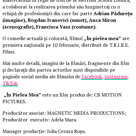
a colaborat la realizarea primului său lungmetraj cu o
echipă de profesioniști din care fac parte
Adrian Pădurețu
(imagine), Bogdan Ivanovici (sunet), Anca Miron
(scenografie), Francisca Vass (costume)
.
O comedie actuală și colorată, filmul
„În pielea mea”
are
premiera națională pe 10 februarie, distribuit de T.R.I.B.E.
Films.
Mai multe detalii, imagini de la filmări, fragmente din film
și declarații din partea actorilor sunt disponibile pe
paginile social media ale filmului de
Facebook
,
Instagram
,
TikTok
.
„În Pielea Mea”
este un film produs de: CB MOTION
PICTURES.
Producător asociat: MAGNETIC MEDIA PRODUCTIONS;
Producător executiv: Adela Mara.
Manager producție: Iulia Cezara Roșu.