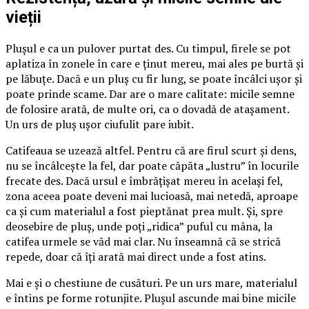
vieții
Plușul e ca un pulover purtat des. Cu timpul, firele se pot
aplatiza în zonele în care e ținut mereu, mai ales pe burtă și
pe lăbuțe. Dacă e un pluș cu fir lung, se poate încâlci ușor și
poate prinde scame. Dar are o mare calitate: micile semne
de folosire arată, de multe ori, ca o dovadă de atașament.
Un urs de pluș ușor ciufulit pare iubit.
Catifeaua se uzează altfel. Pentru că are firul scurt și dens,
nu se încâlcește la fel, dar poate căpăta „lustru” în locurile
frecate des. Dacă ursul e îmbrățișat mereu în același fel,
zona aceea poate deveni mai lucioasă, mai netedă, aproape
ca și cum materialul a fost pieptănat prea mult. Și, spre
deosebire de pluș, unde poți „ridica” puful cu mâna, la
catifea urmele se văd mai clar. Nu înseamnă că se strică
repede, doar că îți arată mai direct unde a fost atins.
Mai e și o chestiune de cusături. Pe un urs mare, materialul
e întins pe forme rotunjite. Plușul ascunde mai bine micile