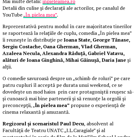
Mai multe detalii:
inpieleamea.ro
Detalii din culise și declarații ale actorilor, pe canalul de
YouTube
„În pielea mea”
.
Reprezentativă pentru modul în care majoritatea tinerilor
se raportează la relațiile de cuplu, comedia „În pielea mea”
îi reunește în distribuție pe
Ioana State, George Tănase,
Sergiu Costache, Oana Gherman, Vlad Gherman,
Azaleea Necula, Alexandra Răduță, Gabriel Vatavu,
alături de Ioana Ginghină, Mihai Găinușă, Daria Jane
și
alții.
O comedie savuroasă despre un „schimb de roluri” pe care
patru cupluri îl acceptă pe durata unui weekend, ce se
dovedește un mod haios prin care protagoniștii reușesc să-
și cunoască mai bine partenerii și să renunțe la orgolii și
preconcepții, „
În pielea mea”
propune o experiență de
cinema relaxantă și amuzantă.
Regizorul și scenaristul Paul Decu
, absolvent al
Facultății de Teatru UNATC „I.L.Caragiale” și al
masteratului în regie de film de la MetFilm School Londra,