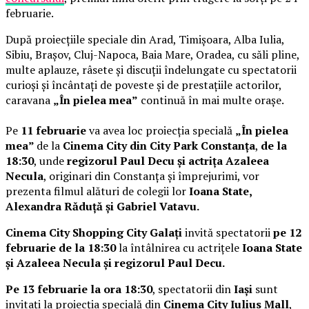
februarie.
După proiecțiile speciale din Arad, Timișoara, Alba Iulia,
Sibiu, Brașov, Cluj-Napoca, Baia Mare, Oradea, cu săli pline,
multe aplauze, râsete și discuții îndelungate cu spectatorii
curioși și încântați de poveste și de prestațiile actorilor,
caravana
„În pielea mea”
continuă în mai multe orașe.
Pe
11 februarie
va avea loc proiecția specială
„În pielea
mea”
de la
Cinema City din City Park Constanța
,
de la
18:30
, unde
regizorul Paul Decu și actrița Azaleea
Necula
, originari din Constanța și împrejurimi, vor
prezenta filmul alături de colegii lor
Ioana State,
Alexandra Răduță și Gabriel Vatavu.
Cinema City Shopping City Galați
invită spectatorii
pe 12
februarie de la 18:30
la întâlnirea cu actrițele
Ioana State
și Azaleea Necula și regizorul Paul Decu.
Pe 13 februarie la ora 18:30
, spectatorii din
Iași
sunt
invitați la proiecția specială din
Cinema City Iulius Mall
,