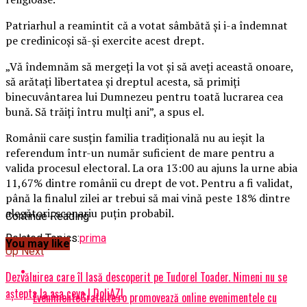
Patriarhul a reamintit că a votat sâmbătă şi i-a îndemnat
pe credinicoşi să-şi exercite acest drept.
„Vă îndemnăm să mergeţi la vot şi să aveţi această onoare,
să arătaţi libertatea şi dreptul acesta, să primiţi
binecuvântarea lui Dumnezeu pentru toată lucrarea cea
bună.
Să trăiţi întru mulţi ani”, a spus el.
Românii care susţin familia tradiţională nu au ieşit la
referendum într-un număr suficient de mare pentru a
valida procesul electoral. La ora 13:00 au ajuns la urne abia
11,67% dintre românii cu drept de vot. Pentru a fi validat,
până la finalul zilei ar trebui să mai vină peste 18% dintre
alegători, scenariu puţin probabil.
Continue Reading
Related Topics:
prima
You may like
Up Next
Dezvăluirea care îl lasă descoperit pe Tudorel Toader. Nimeni nu se
aștepta la așa ceva | DoljAZI
EvenimenteGratuite.ro promovează online evenimentele cu