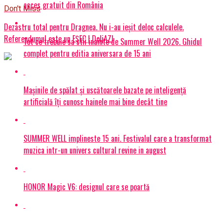
acces gratuit din România
Don't Miss
Dezastru total pentru Dragnea. Nu i-au ieșit deloc calculele.
Referendumul este un EȘEC | DoljAZI
Tot ce trebuie sa stii inainte de Summer Well 2026. Ghidul
complet pentru editia aniversara de 15 ani
Mașinile de spălat și uscătoarele bazate pe inteligență
artificială îți cunosc hainele mai bine decât tine
SUMMER WELL implineste 15 ani. Festivalul care a transformat
muzica intr-un univers cultural revine in august
HONOR Magic V6: designul care se poartă