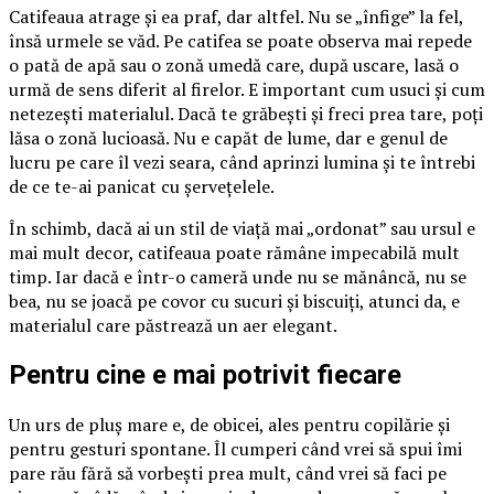
Catifeaua atrage și ea praf, dar altfel. Nu se „înfige” la fel,
însă urmele se văd. Pe catifea se poate observa mai repede
o pată de apă sau o zonă umedă care, după uscare, lasă o
urmă de sens diferit al firelor. E important cum usuci și cum
netezești materialul. Dacă te grăbești și freci prea tare, poți
lăsa o zonă lucioasă. Nu e capăt de lume, dar e genul de
lucru pe care îl vezi seara, când aprinzi lumina și te întrebi
de ce te-ai panicat cu șervețelele.
În schimb, dacă ai un stil de viață mai „ordonat” sau ursul e
mai mult decor, catifeaua poate rămâne impecabilă mult
timp. Iar dacă e într-o cameră unde nu se mănâncă, nu se
bea, nu se joacă pe covor cu sucuri și biscuiți, atunci da, e
materialul care păstrează un aer elegant.
Pentru cine e mai potrivit fiecare
Un urs de pluș mare e, de obicei, ales pentru copilărie și
pentru gesturi spontane. Îl cumperi când vrei să spui îmi
pare rău fără să vorbești prea mult, când vrei să faci pe