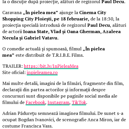
la o discuție după proiecție, alături de regizorul
Paul Decu.
Caravana
„În pielea mea”
ajunge la
Cinema City
Shopping City Ploiești, pe 18 februarie,
de la 18:30, la
proiecția specială introdusă de regizorul
Paul Decu
, alături
de actorii
Ioana State, Vlad și Oana Gherman, Azaleea
Necula și Gabriel Vatavu.
O comedie actuală și spumoasă, filmul
„În pielea
mea”
este distribuit de T.R.I.B.E. Films.
TRAILER:
https://bit.ly/InPieleaMea
Site oficial:
inpieleamea.ro
Mai multe detalii, imagini de la filmări, fragmente din film,
declarații din partea actorilor și informații despre
concursuri sunt disponibile pe paginile social media ale
filmului de
Facebook
,
Instagram
,
TikTok
.
Adrian Pădurețu semnează imaginea filmului. De sunet s-a
ocupat Bogdan Ivanovici, de scenografie Anca Miron, iar de
costume Francisca Vass.