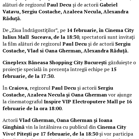
alături de regizorul
Paul Decu
și de actorii
Gabriel
Vatavu, Sergiu Costache, Azaleea Necula, Alexandra
Răduță.
De „Ziua Îndrăgostiților”, pe
14 februarie, în Cinema City
Iulius Mall Suceava, de la 18:30
, spectatorii sunt invitați
la film alături de regizorul
Paul Decu
și de actorii
Sergiu
Costache, Vlad si Oana Gherman, Alexandra Răduță.
Cineplexx Băneasa Shopping City București
găzduiește o
proiecție specială în prezența întregii echipe pe
15
februarie, de la 17:30.
În
Craiova
, regizorul
Paul Decu
și actorii
Sergiu
Costache, Azaleea Necula și Oana Gherman
vor ajunge
la cinematograful
Inspire VIP Electroputere Mall pe 16
februarie de la ora 18:00
.
Actorii
Vlad Gherman, Oana Gherman și Ioana
Ginghină
vin la întâlnirea cu publicul din
Cinema City
Vivo! Pitești pe 17 februarie, de la 18:30
și vor participa