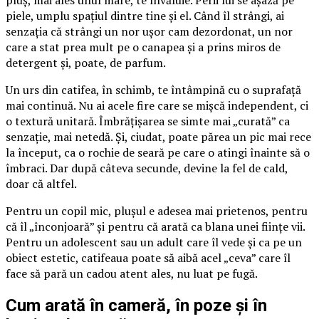
piele, umplu spațiul dintre tine și el. Când îl strângi, ai
senzația că strângi un nor ușor cam dezordonat, un nor
care a stat prea mult pe o canapea și a prins miros de
detergent și, poate, de parfum.
Un urs din catifea, în schimb, te întâmpină cu o suprafață
mai continuă. Nu ai acele fire care se mișcă independent, ci
o textură unitară. Îmbrățișarea se simte mai „curată” ca
senzație, mai netedă. Și, ciudat, poate părea un pic mai rece
la început, ca o rochie de seară pe care o atingi înainte să o
îmbraci. Dar după câteva secunde, devine la fel de cald,
doar că altfel.
Pentru un copil mic, plușul e adesea mai prietenos, pentru
că îl „înconjoară” și pentru că arată ca blana unei ființe vii.
Pentru un adolescent sau un adult care îl vede și ca pe un
obiect estetic, catifeaua poate să aibă acel „ceva” care îl
face să pară un cadou atent ales, nu luat pe fugă.
Cum arată în cameră, în poze și în