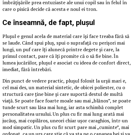
îmbrățișările prea entuziaste ale unui copil sau în felul în
care o pisică decide că acesta e noul ei tron.
Ce înseamnă, de fapt, plușul
Plușul e genul acela de material care își face treaba fără să
se laude. Când spui pluș, spui o suprafață cu perișori mai
lungi, un puf care îți alunecă printre degete și care, la
primul contact, pare că îți promite că o să fie bine. În
lumea jucăriilor, plușul e asociat cu ideea de confort direct,
imediat, fără întrebări.
Din punct de vedere practic, plușul folosit la urșii mari e,
cel mai des, un material sintetic, de obicei poliester, cu o
structură care ține bine și care suportă destul de multă
viață. Se poate face foarte moale sau mai „blănos”, se poate
tunde scurt sau lăsa mai lung, iar asta schimbă complet
personalitatea ursului. Un plus cu fir mai lung arată mai
jucăuș, mai copilăros, uneori chiar ușor caraghios, într-un
mod simpatic. Un plus cu fir scurt pare mai „cuminte”, mai
ordonat, ca un urs care știe că va sta pe o canapea bej și va