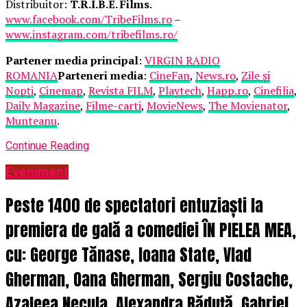
Distribuitor:
T.R.I.B.E. Films
.
www.facebook.com/TribeFilms.ro
–
www.instagram.com/tribefilms.ro/
Partener media principal
:
VIRGIN RADIO
ROMANIA
Parteneri media
:
CineFan
,
News.ro
,
Zile și
Nopți
,
Cinemap
,
Revista FILM
,
Playtech
,
Happ.ro
,
Cinefilia
,
Daily Magazine
,
Filme-carti
,
MovieNews
,
The Movienator
,
Munteanu
.
Continue Reading
Eveniment
Peste 1400 de spectatori entuziaști la
premiera de gală a comediei ÎN PIELEA MEA,
cu: George Tănase, Ioana State, Vlad
Gherman, Oana Gherman, Sergiu Costache,
Azaleea Necula, Alexandra Răduță, Gabriel