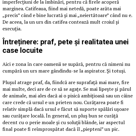
imperfecțiuni de la îmbinări, pentru că firele acoperă
marginea. Catifeaua, fiind mai netedă, poate arăta mai
„precis” când e bine lucrată și mai „neiertătoare” când nu e.
De aceea, la un urs din catifea contează mult croiul și
execuția.
Întreținere: praf, pete și realitatea unei
case locuite
Aici e zona în care oamenii se supără, pentru că nimeni nu
cumpără un urs mare gândindu-se la aspirator. Și totuși.
Plușul atrage praf, da, fiindcă are suprafață mai mare, fire
mai multe, deci are de ce să se agațe. Se mai lipește și părul
de animale, mai ales dacă ai o pisică ambițioasă sau un câine
care crede că ursul e un prieten nou. Curățarea poate fi
relativ simplă dacă ursul e făcut să suporte spălări ușoare
sau curățare locală. În general, un pluș bun se curăță
decent cu o perie moale și cu soluții blânde, iar aspectul
final poate fi reîmprospătat dacă îl „piepteni” un pic.