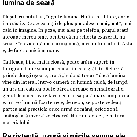
lumina de seară
Plușul, cu puful lui, înghite lumina. Nu în totalitate, dar o
împrăștie. De aceea urșii de pluș par adesea mai „mat”, mai
cald în imagine. În poze, mai ales pe telefon, plușul arată
aproape mereu bine, pentru că nu reflectă exagerat, nu
scoate în evidență nicio urmă mică, nici un fir ciufulit. Asta
e, de fapt, o mică minune.
Catifeaua, fiind mai lucioasă, poate arăta superb în
fotografii bune și un pic ciudat în cele grăbite. Reflectă,
prinde dungi ușoare, arată „în două tonuri” dacă lumina
vine din lateral. Într-o cameră cu lumină caldă, de lampă,
un urs din catifea poate părea aproape cinematografic,
genul de obiect care face decorul să pară mai scump decât
e. Într-o lumină foarte rece, de neon, se poate vedea și
partea mai practică: orice urmă de mână, orice zonă
„mângâiată invers” se observă. Nu e un defect, e natura
materialului.
Rezistență, uzură și micile semne ale