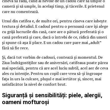
cineva să râdă, când ai nevoie de un cadou care să umple o
cameră și să umple, în același timp, și tăcerile. E prietenul
care nu comentează.
Ursul din catifea e, de multe ori, pentru cineva care iubește
textura și detaliul. E cadoul pentru o persoană care își alege
cu grijă lucrurile din casă, care are o pătură preferată și o
cană preferată și care, dacă o întrebi de ce, ridică din umeri
și spune că așa îi place. E un cadou care pare mai „adult”
fără să fie rece.
Și, dacă tot vorbim de cadouri, contează și momentul. De
Ziua Îndrăgostiților sau de aniversări, catifeaua poate părea
mai specială, pentru că are acel luciu subtil, acel aer de ceva
ales cu intenție. Pentru un copil care vrea să-și îngroape
fața în urs la culcare, plușul e mai iertător și, sincer, mai
satisfăcător la nivel de confort brut.
Siguranță și sensibilități: piele, alergii,
oameni mofturoși