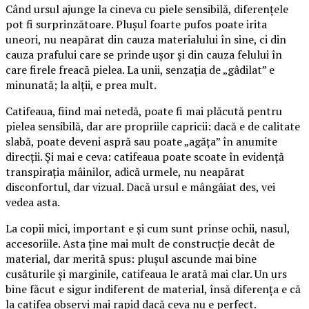
Când ursul ajunge la cineva cu piele sensibilă, diferențele
pot fi surprinzătoare. Plușul foarte pufos poate irita
uneori, nu neapărat din cauza materialului în sine, ci din
cauza prafului care se prinde ușor și din cauza felului în
care firele freacă pielea. La unii, senzația de „gâdilat” e
minunată; la alții, e prea mult.
Catifeaua, fiind mai netedă, poate fi mai plăcută pentru
pielea sensibilă, dar are propriile capricii: dacă e de calitate
slabă, poate deveni aspră sau poate „agăța” în anumite
direcții. Și mai e ceva: catifeaua poate scoate în evidență
transpirația mâinilor, adică urmele, nu neapărat
disconfortul, dar vizual. Dacă ursul e mângâiat des, vei
vedea asta.
La copii mici, important e și cum sunt prinse ochii, nasul,
accesoriile. Asta ține mai mult de construcție decât de
material, dar merită spus: plușul ascunde mai bine
cusăturile și marginile, catifeaua le arată mai clar. Un urs
bine făcut e sigur indiferent de material, însă diferența e că
la catifea observi mai rapid dacă ceva nu e perfect.