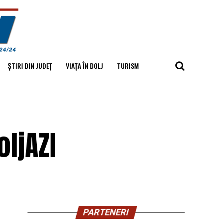
ȘTIRI DIN JUDEȚ
VIAȚA ÎN DOLJ
TURISM
ljAZI
PARTENERI