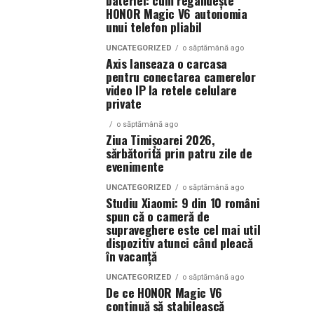
bateriei: cum regândește
HONOR Magic V6 autonomia
unui telefon pliabil
UNCATEGORIZED
o săptămână ago
Axis lanseaza o carcasa
pentru conectarea camerelor
video IP la retele celulare
private
o săptămână ago
Ziua Timișoarei 2026,
sărbătorită prin patru zile de
evenimente
UNCATEGORIZED
o săptămână ago
Studiu Xiaomi: 9 din 10 români
spun că o cameră de
supraveghere este cel mai util
dispozitiv atunci când pleacă
în vacanță
UNCATEGORIZED
o săptămână ago
De ce HONOR Magic V6
continuă să stabilească