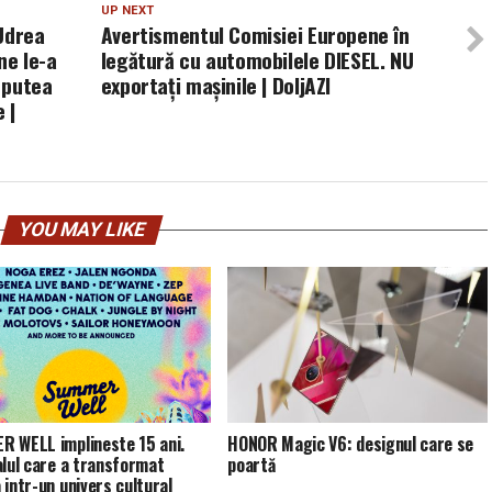
UP NEXT
Udrea
Avertismentul Comisiei Europene în
ne le-a
legătură cu automobilele DIESEL. NU
r putea
exportaţi maşinile | DoljAZI
 |
YOU MAY LIKE
 WELL implineste 15 ani.
HONOR Magic V6: designul care se
alul care a transformat
poartă
 intr-un univers cultural