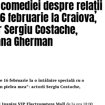
 comediei despre relații
6 februarie la Craiova,
r Sergiu Costache,
Oana Gherman
e 16 februarie la o întâlnire specială cu o
n pielea mea”: actorii Sergiu Costache,
l
Inspire VIP Electroputere Mall
de la ora 18:00.