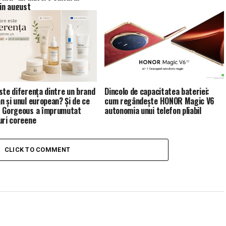
 in august
ste diferența dintre un brand
Dincolo de capacitatea bateriei:
n și unul european? Și de ce
cum regândește HONOR Magic V6
 Gorgeous a împrumutat
autonomia unui telefon pliabil
uri coreene
CLICK TO COMMENT