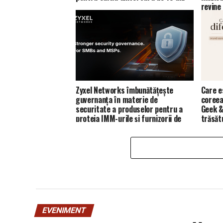
revine
Zyxel Networks îmbunătățește
Care e
guvernanța în materie de
coreea
securitate a produselor pentru a
Geek &
proteja IMM-urile și furnizorii de
trăsăt
servicii de gestionare (MSP)
EVENIMENT