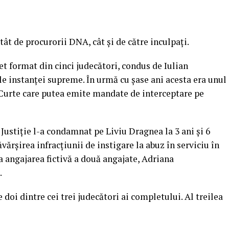
atât de procurorii DNA, cât şi de către inculpaţi.
et format din cinci judecători, condus de Iulian
e instanţei supreme. În urmă cu şase ani acesta era unul
ta Curte care putea emite mandate de interceptare pe
i Justiţie l-a condamnat pe Liviu Dragnea la 3 ani şi 6
vărşirea infracţiunii de instigare la abuz în serviciu în
angajarea fictivă a două angajate, Adriana
.
doi dintre cei trei judecători ai completului. Al treilea