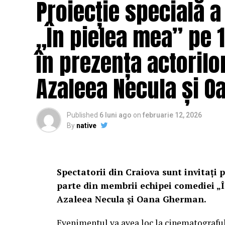
Proiecție specială a
„În pielea mea” pe 1
în prezența actorilo
Azaleea Necula și 
Published
6 luni ago
on
februarie 12, 2026
By
native
Spectatorii din Craiova sunt invitați p
parte din membrii echipei comediei „Î
Azaleea Necula și Oana Gherman.
Evenimentul va avea loc la cinematografu