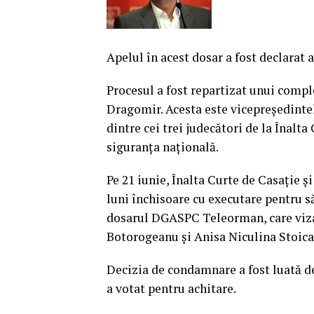
Apelul în acest dosar a fost declarat 
Procesul a fost repartizat unui compl
Dragomir. Acesta este vicepreşedintel
dintre cei trei judecători de la Înal
siguranţa naţională.
Pe 21 iunie, Înalta Curte de Casaţie ş
luni închisoare cu executare pentru să
dosarul DGASPC Teleorman, care viza 
Botorogeanu şi Anisa Niculina Stoica
Decizia de condamnare a fost luată de 
a votat pentru achitare.