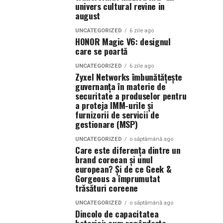
univers cultural revine in
august
UNCATEGORIZED
6 zile ago
HONOR Magic V6: designul
care se poartă
UNCATEGORIZED
6 zile ago
Zyxel Networks îmbunătățește
guvernanța în materie de
securitate a produselor pentru
a proteja IMM-urile și
furnizorii de servicii de
gestionare (MSP)
UNCATEGORIZED
o săptămână ago
Care este diferența dintre un
brand coreean și unul
european? Și de ce Geek &
Gorgeous a împrumutat
trăsături coreene
UNCATEGORIZED
o săptămână ago
Dincolo de capacitatea