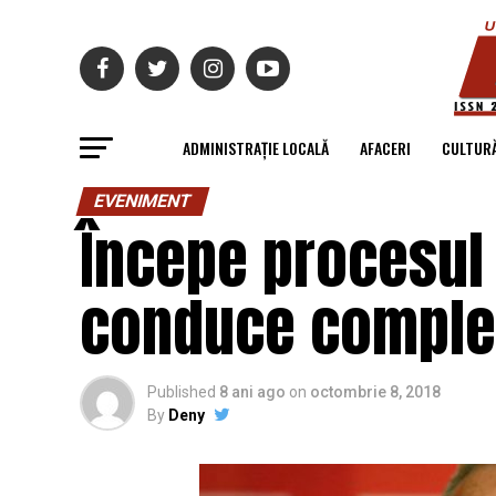
ADMINISTRAȚIE LOCALĂ
AFACERI
CULTUR
EVENIMENT
Începe procesul 
conduce completu
Published
8 ani ago
on
octombrie 8, 2018
By
Deny