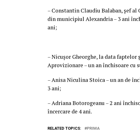
– Constantin Claudiu Balaban, şef al 
din municipiul Alexandria – 3 ani înc
ani;
– Nicuşor Gheorghe, la data faptelor 
Aprovizionare – un an închisoare cu 
– Anisa Niculina Stoica – un an de î
3 ani;
– Adriana Botorogeanu – 2 ani închis
încercare de 4 ani.
RELATED TOPICS:
PRIMA