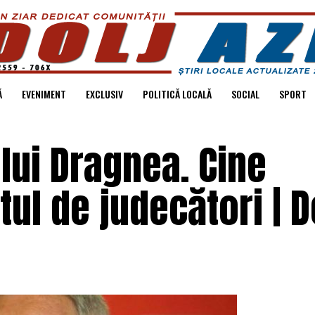
Ă
EVENIMENT
EXCLUSIV
POLITICĂ LOCALĂ
SOCIAL
SPORT
lui Dragnea. Cine
l de judecători | Do