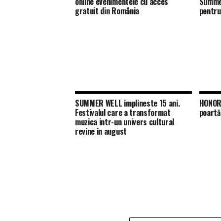
online evenimentele cu acces
Summer
gratuit din România
pentru
SUMMER WELL implineste 15 ani.
HONOR 
Festivalul care a transformat
poartă
muzica intr-un univers cultural
revine in august