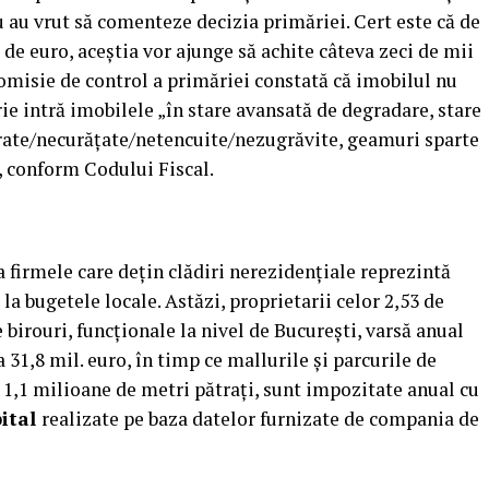
 au vrut să comenteze decizia primăriei. Cert este că de
 de euro, aceştia vor ajunge să achite câteva zeci de mii
comisie de control a primăriei constată că imobilul nu
rie intră imobilele „în stare avansată de degradare, stare
arate/necurăţate/netencuite/nezugrăvite, geamuri sparte
, conform Codului Fiscal.
a firmele care deţin clădiri nerezidenţiale reprezintă
la bugetele locale. Astăzi, proprietarii celor 2,53 de
 birouri, funcţionale la nivel de Bucureşti, varsă anual
a 31,8 mil. euro, în timp ce mallurile şi parcurile de
e 1,1 milioane de metri pătraţi, sunt impozitate anual cu
ital
realizate pe baza datelor furnizate de compania de