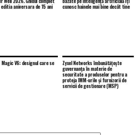
 Well 2026. Ghidul complet
bazate pe inteligență artificială îți
 editia aniversara de 15 ani
cunosc hainele mai bine decât tine
Magic V6: designul care se
Zyxel Networks îmbunătățește
guvernanța în materie de
securitate a produselor pentru a
proteja IMM-urile și furnizorii de
servicii de gestionare (MSP)