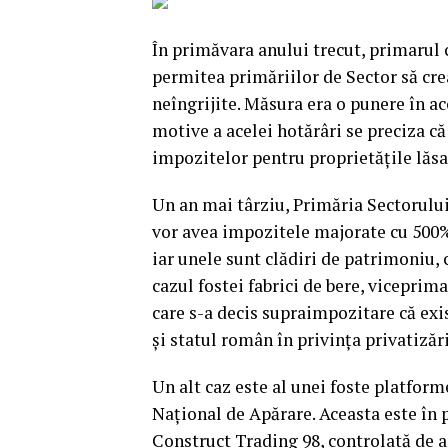
În primăvara anului trecut, primarul 
permitea primăriilor de Sector să cr
neîngrijite. Măsura era o punere în a
motive a acelei hotărâri se preciza că
impozitelor pentru proprietăţile lăsa
Un an mai târziu, Primăria Sectorului
vor avea impozitele majorate cu 500
iar unele sunt clădiri de patrimoniu, 
cazul fostei fabrici de bere, viceprim
care s-a decis supraimpozitare că exis
şi statul român în privinţa privatizări
Un alt caz este al unei foste platfor
Naţional de Apărare. Aceasta este în 
Construct Trading 98, controlată de a