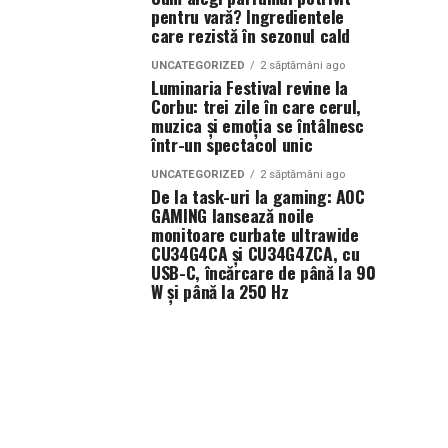
pentru vară? Ingredientele
care rezistă în sezonul cald
UNCATEGORIZED
2 săptămâni ago
Luminaria Festival revine la
Corbu: trei zile în care cerul,
muzica și emoția se întâlnesc
într-un spectacol unic
UNCATEGORIZED
2 săptămâni ago
De la task-uri la gaming: AOC
GAMING lansează noile
monitoare curbate ultrawide
CU34G4CA și CU34G4ZCA, cu
USB-C, încărcare de până la 90
W și până la 250 Hz