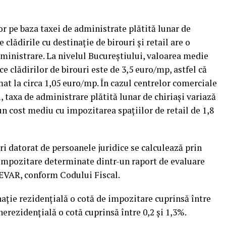
r pe baza taxei de administrate plătită lunar de
 clădirile cu destinaţie de birouri şi retail are o
ministrare. La nivelul Bucureştiului, valoarea medie
ce clădirilor de birouri este de 3,5 euro/mp, astfel că
mat la circa 1,05 euro/mp. În cazul centrelor comerciale
i, taxa de administrare plătită lunar de chiriaşi variază
un cost mediu cu impozitarea spaţiilor de retail de 1,8
ri datorat de persoanele juridice se calculează prin
 impozitare determinate dintr-un raport de evaluare
EVAR, conform Codului Fiscal.
naţie rezidenţială o cotă de impozitare cuprinsă între
nerezidenţială o cotă cuprinsă între 0,2 şi 1,3%.