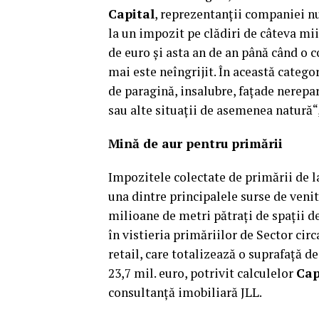
Capital
, reprezentanţii companiei nu
la un impozit pe clădiri de câteva mii
de euro şi asta an de an până când o 
mai este neîngrijit. În această catego
de paragină, insalubre, faţade nerep
sau alte situaţii de asemenea natură“
Mină de aur pentru primării
Impozitele colectate de primării de l
una dintre principalele surse de venit 
milioane de metri pătraţi de spaţii de
în vistieria primăriilor de Sector circ
retail, care totalizează o suprafaţă d
23,7 mil. euro, potrivit calculelor
Cap
consultanţă imobiliară JLL.