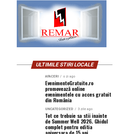
ULTIMILE STIRI LOCALE
AFACERI
o zi ago
EvenimenteGratuite.ro
promovează online
evenimentele cu acces gratuit
din România
UNCATEGORIZED
3 zile ago
Tot ce trebuie sa stii inainte
de Summer Well 2026. Ghidul
complet pentru editia
aniversara de 15 ani