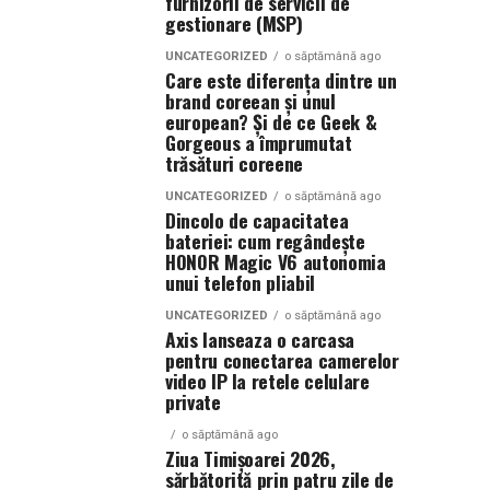
furnizorii de servicii de
gestionare (MSP)
UNCATEGORIZED
o săptămână ago
Care este diferența dintre un
brand coreean și unul
european? Și de ce Geek &
Gorgeous a împrumutat
trăsături coreene
UNCATEGORIZED
o săptămână ago
Dincolo de capacitatea
bateriei: cum regândește
HONOR Magic V6 autonomia
unui telefon pliabil
UNCATEGORIZED
o săptămână ago
Axis lanseaza o carcasa
pentru conectarea camerelor
video IP la retele celulare
private
o săptămână ago
Ziua Timișoarei 2026,
sărbătorită prin patru zile de