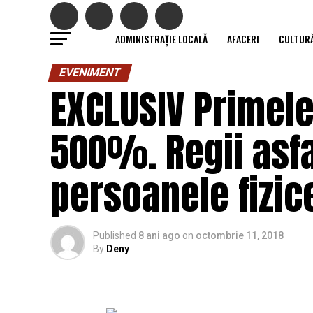
ADMINISTRAȚIE LOCALĂ
AFACERI
CULTUR
EVENIMENT
EXCLUSIV Primele
500%. Regii asfal
persoanele fizice
Published
8 ani ago
on
octombrie 11, 2018
By
Deny