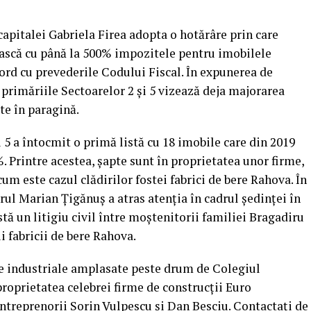
capitalei Gabriela Firea adopta o hotărâre prin care
ească cu până la 500% impozitele pentru imobilele
cord cu prevederile Codului Fiscal. În expunerea de
 primăriile Sectoarelor 2 şi 5 vizează deja majorarea
te în paragină.
 5 a întocmit o primă listă cu 18 imobile care din 2019
%.
Printre acestea, şapte sunt în proprietatea unor firme,
cum este cazul clădirilor fostei fabrici de bere Rahova. În
arul Marian Ţigănuş a atras atenţia în cadrul şedinţei în
tă un litigiu civil între moştenitorii familiei Bragadiru
i fabricii de bere Rahova.
me industriale amplasate peste drum de Colegiul
proprietatea celebrei firme de construcţii Euro
ntreprenorii Sorin Vulpescu şi Dan Besciu. Contactaţi de