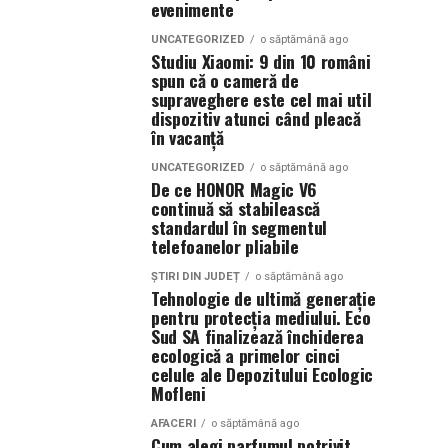
evenimente
UNCATEGORIZED
o săptămână ago
Studiu Xiaomi: 9 din 10 români
spun că o cameră de
supraveghere este cel mai util
dispozitiv atunci când pleacă
în vacanță
UNCATEGORIZED
o săptămână ago
De ce HONOR Magic V6
continuă să stabilească
standardul în segmentul
telefoanelor pliabile
ȘTIRI DIN JUDEȚ
o săptămână ago
Tehnologie de ultimă generație
pentru protecția mediului. Eco
Sud SA finalizează închiderea
ecologică a primelor cinci
celule ale Depozitului Ecologic
Mofleni
AFACERI
o săptămână ago
Cum alegi parfumul potrivit