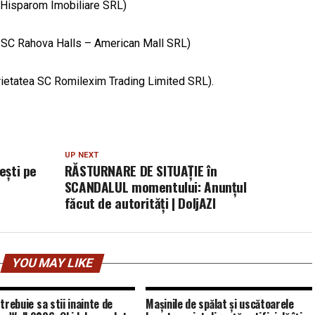
C Hisparom Imobiliare SRL)
a SC Rahova Halls – American Mall SRL)
prietatea SC Romilexim Trading Limited SRL).
UP NEXT
ești pe
RĂSTURNARE DE SITUAȚIE în
SCANDALUL momentului: Anunțul
făcut de autorități | DoljAZI
YOU MAY LIKE
trebuie sa stii inainte de
Mașinile de spălat și uscătoarele