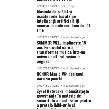
UNCATEGORIZED
3 zile ago
Mașinile de spălat și
uscătoarele bazate pe
inteligență artificială îți
cunosc hainele mai bine decât
tine
UNCATEGORIZED
o săptămână ago
SUMMER WELL implineste 15
ani. Festivalul care a
transformat muzica intr-un
univers cultural revine in
august
UNCATEGORIZED
o săptămână ago
HONOR Magic V6: designul
care se poartă
UNCATEGORIZED
o săptămână ago
Zyxel Networks îmbunătățește
guvernanța în materie de
securitate a produselor pentru
a proteja IMM-urile și