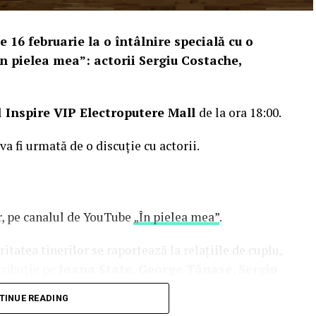
e 16 februarie la o întâlnire specială cu o
n pielea mea”: actorii Sergiu Costache,
l
Inspire VIP Electroputere Mall
de la ora 18:00.
 va fi urmată de o discuție cu actorii.
or, pe canalul de YouTube
„În pielea mea”
.
tatea tinerilor se raportează la relațiile de cuplu,
tribuție pe
Ioana State, George Tănase, Sergiu
n, Azaleea Necula, Alexandra Răduță,
TINUE READING
hină, Mihai Găinușă, Daria Jane
și alții.