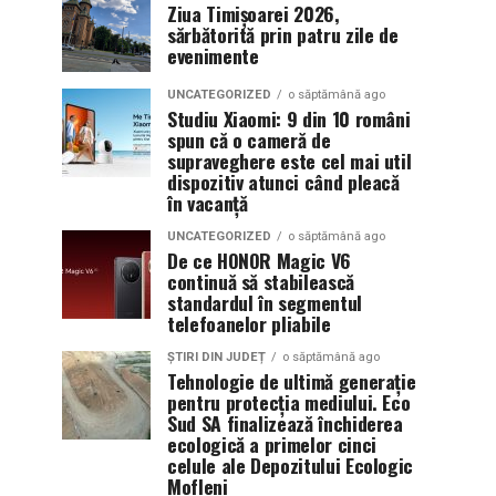
Ziua Timișoarei 2026,
sărbătorită prin patru zile de
evenimente
UNCATEGORIZED
o săptămână ago
Studiu Xiaomi: 9 din 10 români
spun că o cameră de
supraveghere este cel mai util
dispozitiv atunci când pleacă
în vacanță
UNCATEGORIZED
o săptămână ago
De ce HONOR Magic V6
continuă să stabilească
standardul în segmentul
telefoanelor pliabile
ȘTIRI DIN JUDEȚ
o săptămână ago
Tehnologie de ultimă generație
pentru protecția mediului. Eco
Sud SA finalizează închiderea
ecologică a primelor cinci
celule ale Depozitului Ecologic
Mofleni