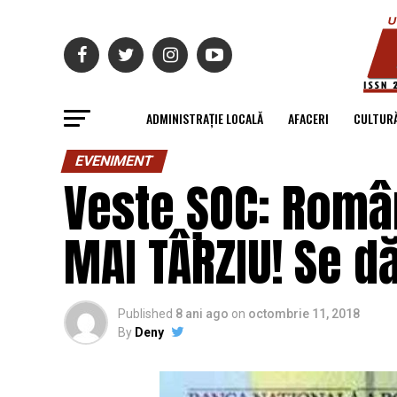
ADMINISTRAȚIE LOCALĂ
AFACERI
CULTUR
EVENIMENT
Veste ȘOC: Român
MAI TÂRZIU! Se dă
Published
8 ani ago
on
octombrie 11, 2018
By
Deny