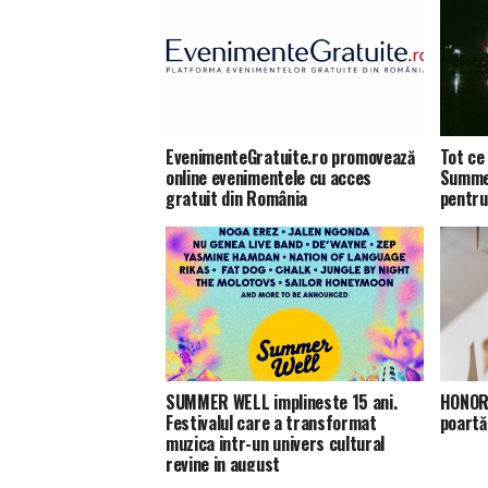
EvenimenteGratuite.ro promovează
Tot ce 
online evenimentele cu acces
Summer
gratuit din România
pentru
SUMMER WELL implineste 15 ani.
HONOR 
Festivalul care a transformat
poartă
muzica intr-un univers cultural
revine in august