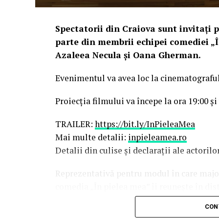
Spectatorii din Craiova sunt invitați p
parte din membrii echipei comediei „Î
Azaleea Necula și Oana Gherman.
Evenimentul va avea loc la cinematografu
Proiecția filmului va începe la ora 19:00 și
TRAILER:
https://bit.ly/InPieleaMea
Mai multe detalii:
inpieleamea.ro
Detalii din culise și declarații ale actoril
Reprezentativă pentru modul în care majori
comedia „În pielea mea” îi reunește în dis
Costache, Oana Gherman, Vlad Gherma
CON
Gabriel Vatavu, alături de Ioana Ging