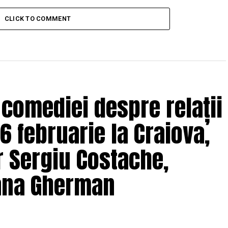
CLICK TO COMMENT
 comediei despre relații
6 februarie la Craiova,
r Sergiu Costache,
Oana Gherman