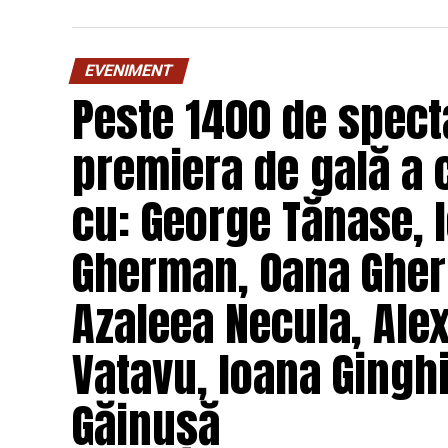
O comedie savuroasă despre un „schimb de r
unui weekend, ce se dovedește un mod haio
EVENIMENT
mai bine partenerii și să renunțe la orgolii
Peste 1400 de specta
experiență de cinema relaxantă și amuzan
premiera de gală a 
Regizorul și scenaristul Paul Decu
, ab
„I.L.Caragiale” și al masteratului în regie
cu: George Tănase, I
realizarea primului său lungmetraj cu o ec
Pădurețu (imagine), Bogdan Ivanovici 
Gherman, Oana Gher
Vass (costume)
.
Azaleea Necula, Ale
O comedie actuală și colorată, filmul
„În 
februarie, distribuit de T.R.I.B.E. Films.
Vatavu, Ioana Ginghi
Mai multe detalii, imagini de la filmări, f
Găinușă
sunt disponibile pe paginile social media 