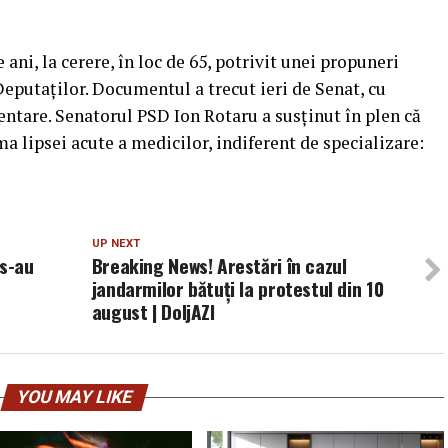
ani, la cerere, în loc de 65, potrivit unei propuneri
eputaţilor. Documentul a trecut ieri de Senat, cu
ntare. Senatorul PSD Ion Rotaru a susţinut în plen că
a lipsei acute a medicilor, indiferent de specializare:
UP NEXT
 s-au
Breaking News! Arestări în cazul
e
jandarmilor bătuți la protestul din 10
august | DoljAZI
YOU MAY LIKE