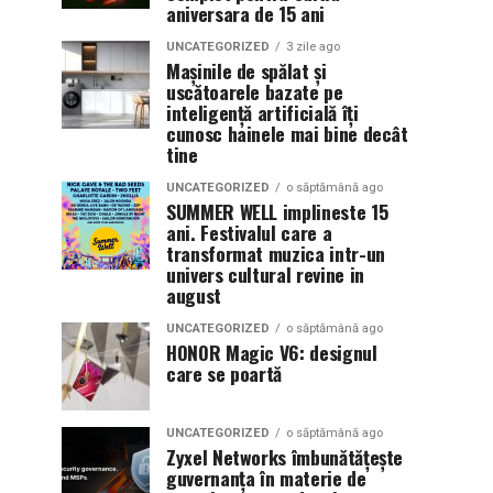
aniversara de 15 ani
UNCATEGORIZED
3 zile ago
Mașinile de spălat și
uscătoarele bazate pe
inteligență artificială îți
cunosc hainele mai bine decât
tine
UNCATEGORIZED
o săptămână ago
SUMMER WELL implineste 15
ani. Festivalul care a
transformat muzica intr-un
univers cultural revine in
august
UNCATEGORIZED
o săptămână ago
HONOR Magic V6: designul
care se poartă
UNCATEGORIZED
o săptămână ago
Zyxel Networks îmbunătățește
guvernanța în materie de