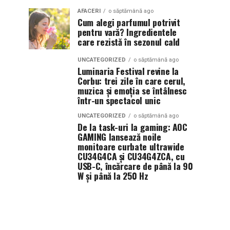
AFACERI
o săptămână ago
Cum alegi parfumul potrivit
pentru vară? Ingredientele
care rezistă în sezonul cald
UNCATEGORIZED
o săptămână ago
Luminaria Festival revine la
Corbu: trei zile în care cerul,
muzica și emoția se întâlnesc
într-un spectacol unic
UNCATEGORIZED
o săptămână ago
De la task-uri la gaming: AOC
GAMING lansează noile
monitoare curbate ultrawide
CU34G4CA și CU34G4ZCA, cu
USB-C, încărcare de până la 90
W și până la 250 Hz