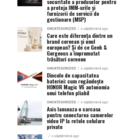
securitate a produselor pentru
a proteja IMM-urile și
furnizorii de servicii de
gestionare (MSP)
UNCATEGORIZED
o săptămână ago
Care este diferența dintre un
brand coreean și unul
european? Și de ce Geek &
Gorgeous a împrumutat
trăsături coreene
UNCATEGORIZED
o săptămână ago
Dincolo de capacitatea
bateriei: cum regândește
HONOR Magic V6 autonomia
unui telefon pliabil
UNCATEGORIZED
o săptămână ago
Axis lanseaza o carcasa
pentru conectarea camerelor
video IP la retele celulare
private
o săptămână ago