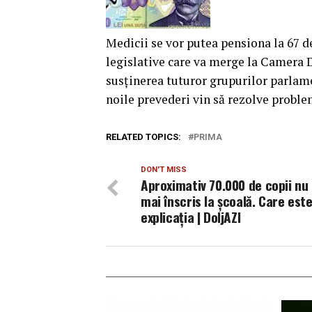
Medicii se vor putea pensiona la 67 de 
legislative care va merge la Camera D
susţinerea tuturor grupurilor parlame
noile prevederi vin să rezolve problem
RELATED TOPICS:
PRIMA
DON'T MISS
Aproximativ 70.000 de copii nu
mai înscris la școală. Care est
explicația | DoljAZI