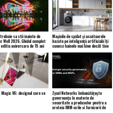
trebuie sa stii inainte de
Mașinile de spălat și uscătoarele
 Well 2026. Ghidul complet
bazate pe inteligență artificială îți
 editia aniversara de 15 ani
cunosc hainele mai bine decât tine
Magic V6: designul care se
Zyxel Networks îmbunătățește
guvernanța în materie de
securitate a produselor pentru a
proteja IMM-urile și furnizorii de
servicii de gestionare (MSP)