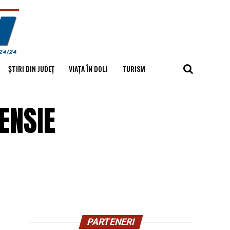
ȘTIRI DIN JUDEȚ
VIAȚA ÎN DOLJ
TURISM
ENSIE
PARTENERI