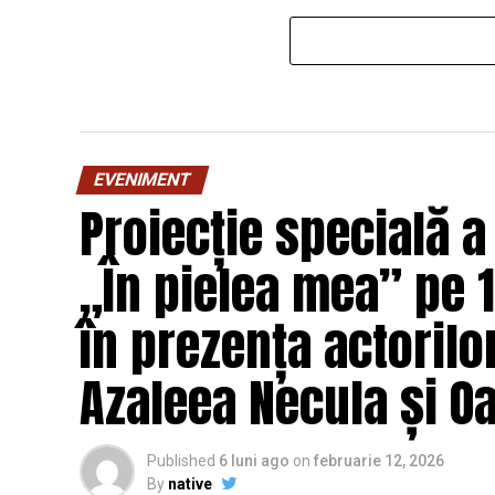
EVENIMENT
Proiecție specială a
„În pielea mea” pe 1
în prezența actorilo
Azaleea Necula și 
Published
6 luni ago
on
februarie 12, 2026
By
native