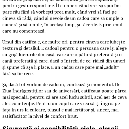
pentru gesturi spontane. Îl cumperi când vrei să spui îmi
pare rău fără să vorbești prea mult, când vrei să faci pe
cineva să râdă, când ai nevoie de un cadou care să umple o
cameră și să umple, în același timp, și tăcerile. E prietenul
care nu comentează.
Ursul din catifea e, de multe ori, pentru cineva care iubește
textura și detaliul. E cadoul pentru o persoană care își alege
cu grijă lucrurile din casă, care are o pătură preferată și o
cană preferată și care, dacă o întrebi de ce, ridică din umeri
și spune că așa îi place. E un cadou care pare mai „adult”
fără să fie rece.
Și, dacă tot vorbim de cadouri, contează și momentul. De
Ziua Îndrăgostiților sau de aniversări, catifeaua poate părea
mai specială, pentru că are acel luciu subtil, acel aer de ceva
ales cu intenție. Pentru un copil care vrea să-și îngroape
fața în urs la culcare, plușul e mai iertător și, sincer, mai
satisfăcător la nivel de confort brut.