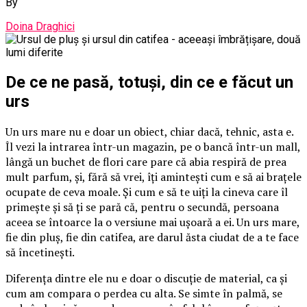
By
Doina Draghici
De ce ne pasă, totuși, din ce e făcut un
urs
Un urs mare nu e doar un obiect, chiar dacă, tehnic, asta e.
Îl vezi la intrarea într-un magazin, pe o bancă într-un mall,
lângă un buchet de flori care pare că abia respiră de prea
mult parfum, și, fără să vrei, îți amintești cum e să ai brațele
ocupate de ceva moale. Și cum e să te uiți la cineva care îl
primește și să ți se pară că, pentru o secundă, persoana
aceea se întoarce la o versiune mai ușoară a ei. Un urs mare,
fie din pluș, fie din catifea, are darul ăsta ciudat de a te face
să încetinești.
Diferența dintre ele nu e doar o discuție de material, ca și
cum am compara o perdea cu alta. Se simte în palmă, se