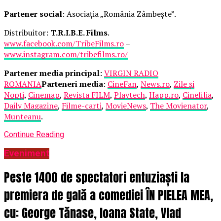
Partener social
: Asociația „România Zâmbește”.
Distribuitor:
T.R.I.B.E. Films
.
www.facebook.com/TribeFilms.ro
–
www.instagram.com/tribefilms.ro/
Partener media principal
:
VIRGIN RADIO
ROMANIA
Parteneri media
:
CineFan
,
News.ro
,
Zile și
Nopți
,
Cinemap
,
Revista FILM
,
Playtech
,
Happ.ro
,
Cinefilia
,
Daily Magazine
,
Filme-carti
,
MovieNews
,
The Movienator
,
Munteanu
.
Continue Reading
Eveniment
Peste 1400 de spectatori entuziaști la
premiera de gală a comediei ÎN PIELEA MEA,
cu: George Tănase, Ioana State, Vlad