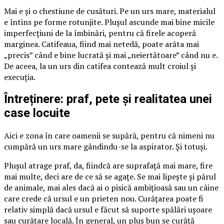
Mai e și o chestiune de cusături. Pe un urs mare, materialul
e întins pe forme rotunjite. Plușul ascunde mai bine micile
imperfecțiuni de la îmbinări, pentru că firele acoperă
marginea. Catifeaua, fiind mai netedă, poate arăta mai
„precis” când e bine lucrată și mai „neiertătoare” când nu e.
De aceea, la un urs din catifea contează mult croiul și
execuția.
Întreținere: praf, pete și realitatea unei
case locuite
Aici e zona în care oamenii se supără, pentru că nimeni nu
cumpără un urs mare gândindu-se la aspirator. Și totuși.
Plușul atrage praf, da, fiindcă are suprafață mai mare, fire
mai multe, deci are de ce să se agațe. Se mai lipește și părul
de animale, mai ales dacă ai o pisică ambițioasă sau un câine
care crede că ursul e un prieten nou. Curățarea poate fi
relativ simplă dacă ursul e făcut să suporte spălări ușoare
sau curățare locală. În general, un pluș bun se curăță