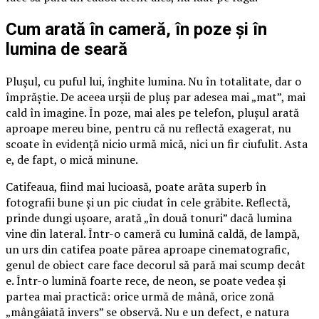
Cum arată în cameră, în poze și în
lumina de seară
Plușul, cu puful lui, înghite lumina. Nu în totalitate, dar o
împrăștie. De aceea urșii de pluș par adesea mai „mat”, mai
cald în imagine. În poze, mai ales pe telefon, plușul arată
aproape mereu bine, pentru că nu reflectă exagerat, nu
scoate în evidență nicio urmă mică, nici un fir ciufulit. Asta
e, de fapt, o mică minune.
Catifeaua, fiind mai lucioasă, poate arăta superb în
fotografii bune și un pic ciudat în cele grăbite. Reflectă,
prinde dungi ușoare, arată „în două tonuri” dacă lumina
vine din lateral. Într-o cameră cu lumină caldă, de lampă,
un urs din catifea poate părea aproape cinematografic,
genul de obiect care face decorul să pară mai scump decât
e. Într-o lumină foarte rece, de neon, se poate vedea și
partea mai practică: orice urmă de mână, orice zonă
„mângâiată invers” se observă. Nu e un defect, e natura