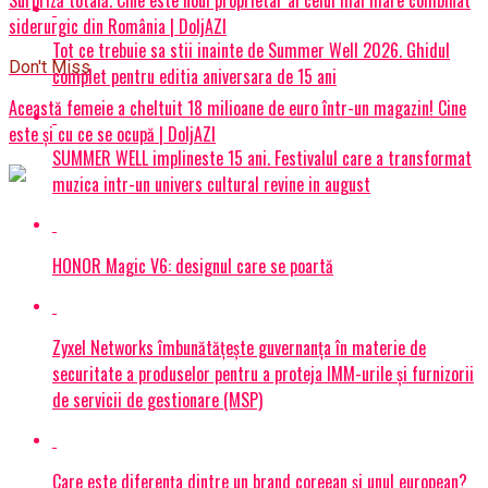
siderurgic din România | DoljAZI
Tot ce trebuie sa stii inainte de Summer Well 2026. Ghidul
Don't Miss
complet pentru editia aniversara de 15 ani
Această femeie a cheltuit 18 milioane de euro într-un magazin! Cine
este și cu ce se ocupă | DoljAZI
SUMMER WELL implineste 15 ani. Festivalul care a transformat
muzica intr-un univers cultural revine in august
HONOR Magic V6: designul care se poartă
Zyxel Networks îmbunătățește guvernanța în materie de
securitate a produselor pentru a proteja IMM-urile și furnizorii
de servicii de gestionare (MSP)
Care este diferența dintre un brand coreean și unul european?