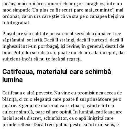
jucăuș, mai copilăros, uneori chiar ușor caraghios, într-un
mod simpatic. Un plus cu fir scurt pare mai „cuminte”, mai
ordonat, ca un urs care știe că va sta pe o canapea bej și va
fi fotografiat.
Plușul are și o calitate pe care o observi abia după ce trec
săptămâni: se iartă. Dacă îl strângi, dacă îl turtești, dacă îl
înghesui într-un portbagaj, își revine, în general, destul de
bine. Puful lui se ridică iar, poate nu chiar ca la început, dar
suficient încât să nu te facă să regreți.
Catifeaua, materialul care schimbă
lumina
Catifeaua e altă poveste. Nu vine cu promisiunea aceea de
blăniță, ci cu o eleganță care poate fi surprinzătoare pe o
jucărie. E genul de material care, chiar și când e într-o
culoare simplă, pare că are opinii. În lumină, catifeaua are
luciul acela discret, schimbător, ca o apă liniștită care
prinde reflexe. Dacă treci palma peste ea într-un sens, e