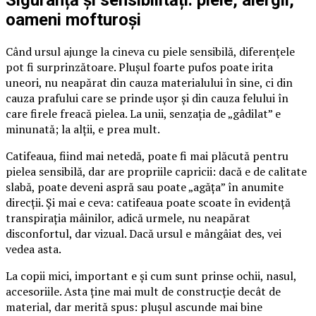
Siguranță și sensibilități: piele, alergii,
oameni mofturoși
Când ursul ajunge la cineva cu piele sensibilă, diferențele
pot fi surprinzătoare. Plușul foarte pufos poate irita
uneori, nu neapărat din cauza materialului în sine, ci din
cauza prafului care se prinde ușor și din cauza felului în
care firele freacă pielea. La unii, senzația de „gâdilat” e
minunată; la alții, e prea mult.
Catifeaua, fiind mai netedă, poate fi mai plăcută pentru
pielea sensibilă, dar are propriile capricii: dacă e de calitate
slabă, poate deveni aspră sau poate „agăța” în anumite
direcții. Și mai e ceva: catifeaua poate scoate în evidență
transpirația mâinilor, adică urmele, nu neapărat
disconfortul, dar vizual. Dacă ursul e mângâiat des, vei
vedea asta.
La copii mici, important e și cum sunt prinse ochii, nasul,
accesoriile. Asta ține mai mult de construcție decât de
material, dar merită spus: plușul ascunde mai bine