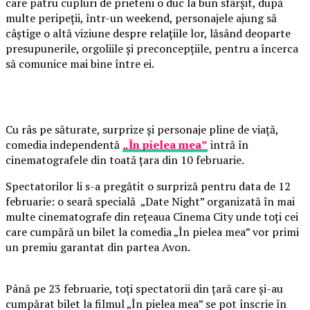
care patru cupluri de prieteni o duc la bun sfârșit, după
multe peripeții, într-un weekend, personajele ajung să
câștige o altă viziune despre relațiile lor, lăsând deoparte
presupunerile, orgoliile și preconcepțiile, pentru a încerca
să comunice mai bine între ei.
Cu râs pe săturate, surprize și personaje pline de viață,
comedia independentă
„În pielea mea”
intră în
cinematografele din toată țara din 10 februarie.
Spectatorilor li s-a pregătit o surpriză pentru data de 12
februarie: o seară specială „Date Night” organizată în mai
multe cinematografe din rețeaua Cinema City unde toți cei
care cumpără un bilet la comedia „În pielea mea” vor primi
un premiu garantat din partea Avon.
Până pe 23 februarie, toți spectatorii din țară care și-au
cumpărat bilet la filmul „În pielea mea” se pot înscrie în