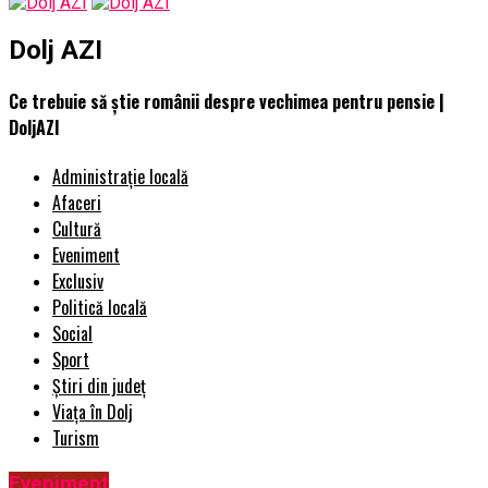
Dolj AZI
Ce trebuie să știe românii despre vechimea pentru pensie |
DoljAZI
Administrație locală
Afaceri
Cultură
Eveniment
Exclusiv
Politică locală
Social
Sport
Știri din județ
Viața în Dolj
Turism
Eveniment