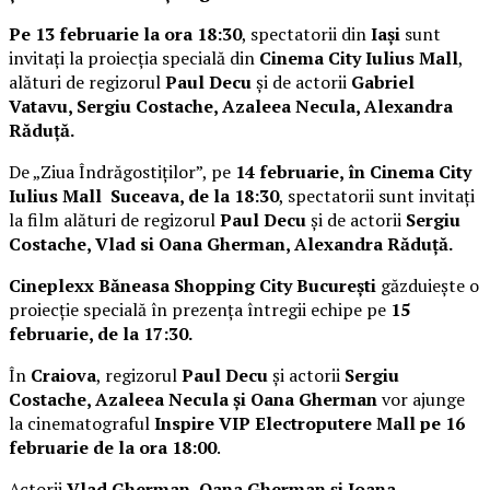
Pe 13 februarie la ora 18:30
, spectatorii din
Iași
sunt
invitați la proiecția specială din
Cinema City Iulius Mall
,
alături de regizorul
Paul Decu
și de actorii
Gabriel
Vatavu, Sergiu Costache, Azaleea Necula, Alexandra
Răduță.
De „Ziua Îndrăgostiților”, pe
14 februarie, în Cinema City
Iulius Mall Suceava, de la 18:30
, spectatorii sunt invitați
la film alături de regizorul
Paul Decu
și de actorii
Sergiu
Costache, Vlad si Oana Gherman, Alexandra Răduță.
Cineplexx Băneasa Shopping City București
găzduiește o
proiecție specială în prezența întregii echipe pe
15
februarie, de la 17:30.
În
Craiova
, regizorul
Paul Decu
și actorii
Sergiu
Costache, Azaleea Necula și Oana Gherman
vor ajunge
la cinematograful
Inspire VIP Electroputere Mall pe 16
februarie de la ora 18:00
.
Actorii
Vlad Gherman, Oana Gherman și Ioana