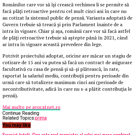
Românilor care vor să îşi crească vechimea li se permite să
facă plăţi retroactive pentru cel mult cinci ani în care nu
au cotizat la sistemul public de pensii. Varianta adoptată de
Guvern trebuie să treacă şi prin Parlament înainte de a
intra în vigoare. Chiar şi aşa, românii care vor să facă astfel
de plăţi retroactive trebuie să aştepte până în 2021, când
ar intra în vigoare această prevedere din lege.
Potrivit proiectului adoptat, oricine are măcar un stagiu de
cotizare de 15 ani va putea să facă un contract de asigurare
facultativă cu casa de pensii şi să-şi plătească, în rate,
raportat la salariul mediu, contribuţii pentru perioade din
urmă care să totalizeze maximum cinci ani (perioade de
necontributivitate, adică în care nu s-a plătit contribuţia le
pensii).
Mai multe pe avocatnet.ro
Continue Reading
Related Topics:
prima
Up Next
You may like
Surpriză totală. Cine este noul proprietar al celui mai mare combinat