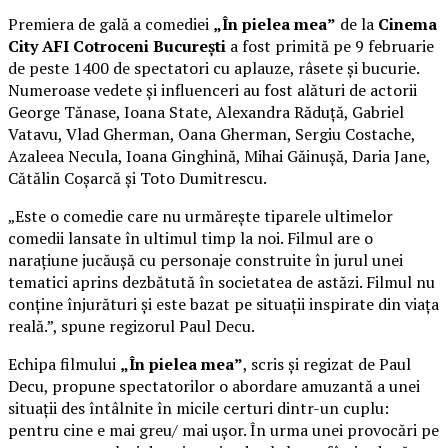
Premiera de gală a comediei
„În pielea mea”
de la
Cinema
City AFI Cotroceni București
a fost primită pe 9 februarie
de peste 1400 de spectatori cu aplauze, râsete și bucurie.
Numeroase vedete și influenceri au fost alături de actorii
George Tănase, Ioana State, Alexandra Răduță, Gabriel
Vatavu, Vlad Gherman, Oana Gherman, Sergiu Costache,
Azaleea Necula, Ioana Ginghină, Mihai Găinușă, Daria Jane,
Cătălin Coșarcă și Toto Dumitrescu.
„Este o comedie care nu urmărește tiparele ultimelor
comedii lansate în ultimul timp la noi. Filmul are o
narațiune jucăușă cu personaje construite în jurul unei
tematici aprins dezbătută în societatea de astăzi. Filmul nu
conține înjurături și este bazat pe situații inspirate din viața
reală.”, spune regizorul Paul Decu.
Echipa filmului
„În pielea mea”
, scris și regizat de Paul
Decu, propune spectatorilor o abordare amuzantă a unei
situații des întâlnite în micile certuri dintr-un cuplu:
pentru cine e mai greu/ mai ușor. În urma unei provocări pe