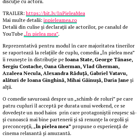
discuție cu actorii.
TRAILER:
https://bit.ly/InPieleaMea
Mai multe detalii:
inpieleamea.ro
Detalii din culise și declarații ale actorilor, pe canalul de
YouTube
„În pielea mea”
.
Reprezentativă pentru modul în care majoritatea tinerilor
se raportează la relațiile de cuplu, comedia „În pielea mea”
îi reunește în distribuție pe
Ioana State, George Tănase,
Sergiu Costache, Oana Gherman, Vlad Gherman,
Azaleea Necula, Alexandra Răduță, Gabriel Vatavu,
alături de Ioana Ginghină, Mihai Găinușă, Daria Jane
și
alții.
O comedie savuroasă despre un „schimb de roluri” pe care
patru cupluri îl acceptă pe durata unui weekend, ce se
dovedește un mod haios prin care protagoniștii reușesc să-
și cunoască mai bine partenerii și să renunțe la orgolii și
preconcepții, „
În pielea mea”
propune o experiență de
cinema relaxantă și amuzantă.