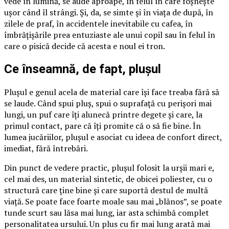
vede în lumină, se aude aproape, în felul în care foșnește
ușor când îl strângi. Și, da, se simte și în viața de după, în
zilele de praf, în accidentele inevitabile cu cafea, în
îmbrățișările prea entuziaste ale unui copil sau în felul în
care o pisică decide că acesta e noul ei tron.
Ce înseamnă, de fapt, plușul
Plușul e genul acela de material care își face treaba fără să
se laude. Când spui pluș, spui o suprafață cu perișori mai
lungi, un puf care îți alunecă printre degete și care, la
primul contact, pare că îți promite că o să fie bine. În
lumea jucăriilor, plușul e asociat cu ideea de confort direct,
imediat, fără întrebări.
Din punct de vedere practic, plușul folosit la urșii mari e,
cel mai des, un material sintetic, de obicei poliester, cu o
structură care ține bine și care suportă destul de multă
viață. Se poate face foarte moale sau mai „blănos”, se poate
tunde scurt sau lăsa mai lung, iar asta schimbă complet
personalitatea ursului. Un plus cu fir mai lung arată mai