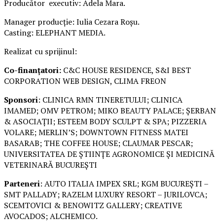
Producător executiv: Adela Mara.
Manager producție: Iulia Cezara Roșu.
Casting: ELEPHANT MEDIA.
Realizat cu sprijinul:
Co-finanțatori:
C&C HOUSE RESIDENCE, S&I BEST
CORPORATION WEB DESIGN, CLIMA FREON
Sponsori
: CLINICA RMN TINERETULUI; CLINICA
IMAMED; OMV PETROM; MIKO BEAUTY PALACE; ȘERBAN
& ASOCIAȚII; ESTEEM BODY SCULPT & SPA; PIZZERIA
VOLARE; MERLIN’S; DOWNTOWN FITNESS MATEI
BASARAB; THE COFFEE HOUSE; CLAUMAR PESCAR;
UNIVERSITATEA DE ȘTIINȚE AGRONOMICE ȘI MEDICINĂ
VETERINARĂ BUCUREȘTI
Parteneri
: AUTO ITALIA IMPEX SRL; KGM BUCUREȘTI –
SMT PALLADY; RAZELM LUXURY RESORT – JURILOVCA;
SCEMTOVICI & BENOWITZ GALLERY; CREATIVE
AVOCADOS; ALCHEMICO.