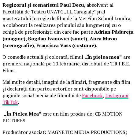
Regizorul și scenaristul Paul Decu
, absolvent al
Facultății de Teatru UNATC „I.L.Caragiale” și al
masteratului în regie de film de la MetFilm School Londra,
a colaborat la realizarea primului său lungmetraj cu o
echipă de profesioniști din care fac parte
Adrian Pădurețu
(imagine), Bogdan Ivanovici (sunet), Anca Miron
(scenografie), Francisca Vass (costume)
.
O comedie actuală și colorată, filmul
„În pielea mea”
are
premiera națională pe 10 februarie, distribuit de T.R.I.B.E.
Films.
Mai multe detalii, imagini de la filmări, fragmente din film
și declarații din partea actorilor sunt disponibile pe
paginile social media ale filmului de
Facebook
,
Instagram
,
TikTok
.
„În Pielea Mea”
este un film produs de: CB MOTION
PICTURES.
Producător asociat: MAGNETIC MEDIA PRODUCTIONS;