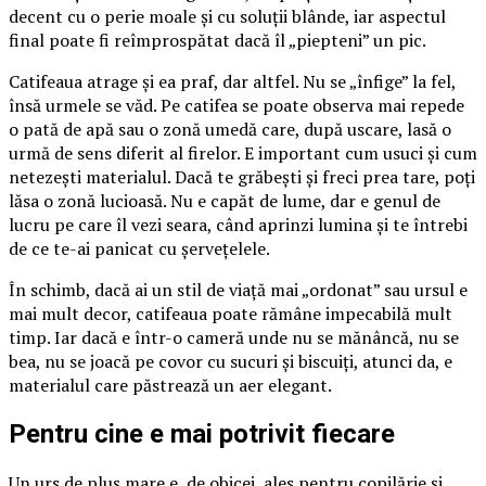
decent cu o perie moale și cu soluții blânde, iar aspectul
final poate fi reîmprospătat dacă îl „piepteni” un pic.
Catifeaua atrage și ea praf, dar altfel. Nu se „înfige” la fel,
însă urmele se văd. Pe catifea se poate observa mai repede
o pată de apă sau o zonă umedă care, după uscare, lasă o
urmă de sens diferit al firelor. E important cum usuci și cum
netezești materialul. Dacă te grăbești și freci prea tare, poți
lăsa o zonă lucioasă. Nu e capăt de lume, dar e genul de
lucru pe care îl vezi seara, când aprinzi lumina și te întrebi
de ce te-ai panicat cu șervețelele.
În schimb, dacă ai un stil de viață mai „ordonat” sau ursul e
mai mult decor, catifeaua poate rămâne impecabilă mult
timp. Iar dacă e într-o cameră unde nu se mănâncă, nu se
bea, nu se joacă pe covor cu sucuri și biscuiți, atunci da, e
materialul care păstrează un aer elegant.
Pentru cine e mai potrivit fiecare
Un urs de pluș mare e, de obicei, ales pentru copilărie și