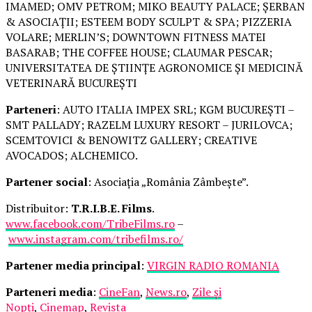
IMAMED; OMV PETROM; MIKO BEAUTY PALACE; ȘERBAN
& ASOCIAȚII; ESTEEM BODY SCULPT & SPA; PIZZERIA
VOLARE; MERLIN’S; DOWNTOWN FITNESS MATEI
BASARAB; THE COFFEE HOUSE; CLAUMAR PESCAR;
UNIVERSITATEA DE ȘTIINȚE AGRONOMICE ȘI MEDICINĂ
VETERINARĂ BUCUREȘTI
Parteneri
: AUTO ITALIA IMPEX SRL; KGM BUCUREȘTI –
SMT PALLADY; RAZELM LUXURY RESORT – JURILOVCA;
SCEMTOVICI & BENOWITZ GALLERY; CREATIVE
AVOCADOS; ALCHEMICO.
Partener social
: Asociația „România Zâmbește”.
Distribuitor:
T.R.I.B.E. Films
.
www.facebook.com/TribeFilms.ro
–
www.instagram.com/tribefilms.ro/
Partener media principal
:
VIRGIN RADIO ROMANIA
Parteneri media
:
CineFan
,
News.ro
,
Zile și
Nopți
,
Cinemap
,
Revista