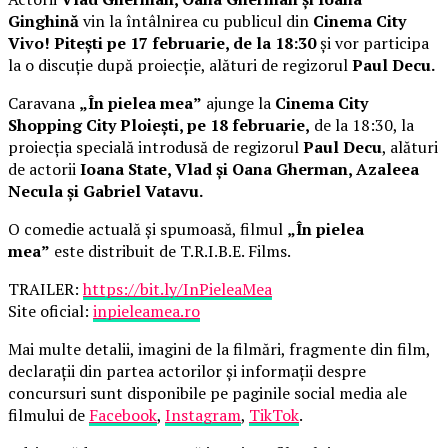
Ginghină
vin la întâlnirea cu publicul din
Cinema City
Vivo! Pitești pe 17 februarie, de la 18:30
și vor participa
la o discuție după proiecție, alături de regizorul
Paul Decu.
Caravana
„În pielea mea”
ajunge la
Cinema City
Shopping City Ploiești, pe 18 februarie,
de la 18:30, la
proiecția specială introdusă de regizorul
Paul Decu
, alături
de actorii
Ioana State, Vlad și Oana Gherman, Azaleea
Necula și Gabriel Vatavu.
O comedie actuală și spumoasă, filmul
„În pielea
mea”
este distribuit de T.R.I.B.E. Films.
TRAILER:
https://bit.ly/InPieleaMea
Site oficial:
inpieleamea.ro
Mai multe detalii, imagini de la filmări, fragmente din film,
declarații din partea actorilor și informații despre
concursuri sunt disponibile pe paginile social media ale
filmului de
Facebook
,
Instagram
,
TikTok
.