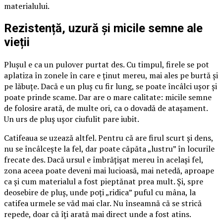
materialului.
Rezistență, uzură și micile semne ale
vieții
Plușul e ca un pulover purtat des. Cu timpul, firele se pot
aplatiza în zonele în care e ținut mereu, mai ales pe burtă și
pe lăbuțe. Dacă e un pluș cu fir lung, se poate încâlci ușor și
poate prinde scame. Dar are o mare calitate: micile semne
de folosire arată, de multe ori, ca o dovadă de atașament.
Un urs de pluș ușor ciufulit pare iubit.
Catifeaua se uzează altfel. Pentru că are firul scurt și dens,
nu se încâlcește la fel, dar poate căpăta „lustru” în locurile
frecate des. Dacă ursul e îmbrățișat mereu în același fel,
zona aceea poate deveni mai lucioasă, mai netedă, aproape
ca și cum materialul a fost pieptănat prea mult. Și, spre
deosebire de pluș, unde poți „ridica” puful cu mâna, la
catifea urmele se văd mai clar. Nu înseamnă că se strică
repede, doar că îți arată mai direct unde a fost atins.