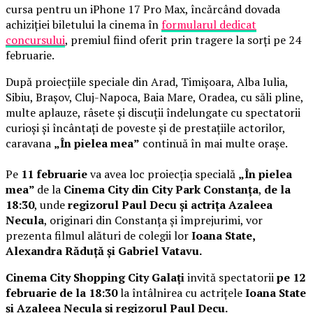
cursa pentru un iPhone 17 Pro Max, încărcând dovada
achiziției biletului la cinema în
formularul dedicat
concursului
, premiul fiind oferit prin tragere la sorți pe 24
februarie.
După proiecțiile speciale din Arad, Timișoara, Alba Iulia,
Sibiu, Brașov, Cluj-Napoca, Baia Mare, Oradea, cu săli pline,
multe aplauze, râsete și discuții îndelungate cu spectatorii
curioși și încântați de poveste și de prestațiile actorilor,
caravana
„În pielea mea”
continuă în mai multe orașe.
Pe
11 februarie
va avea loc proiecția specială
„În pielea
mea”
de la
Cinema City din City Park Constanța
,
de la
18:30
, unde
regizorul Paul Decu și actrița Azaleea
Necula
, originari din Constanța și împrejurimi, vor
prezenta filmul alături de colegii lor
Ioana State,
Alexandra Răduță și Gabriel Vatavu.
Cinema City Shopping City Galați
invită spectatorii
pe 12
februarie de la 18:30
la întâlnirea cu actrițele
Ioana State
și Azaleea Necula și regizorul Paul Decu.