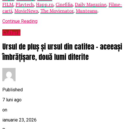
FILM
,
Playtech
,
Happ.ro
,
Cinefilia
,
Daily Magazine
,
Filme-
carti
,
MovieNews
,
The Movienator
,
Munteanu
.
Continue Reading
Cultură
Ursul de pluș și ursul din catifea – aceeași
îmbrățișare, două lumi diferite
Published
7 luni ago
on
ianuarie 23, 2026