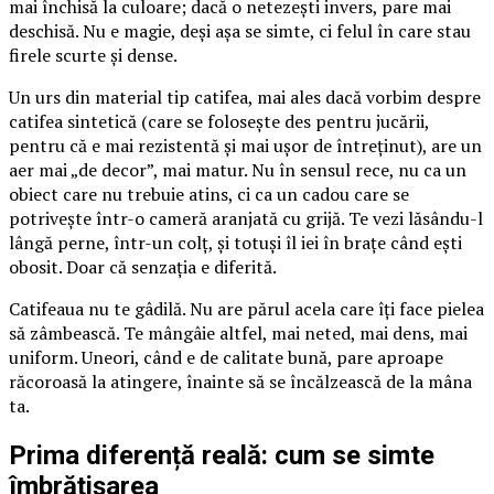
mai închisă la culoare; dacă o netezești invers, pare mai
deschisă. Nu e magie, deși așa se simte, ci felul în care stau
firele scurte și dense.
Un urs din material tip catifea, mai ales dacă vorbim despre
catifea sintetică (care se folosește des pentru jucării,
pentru că e mai rezistentă și mai ușor de întreținut), are un
aer mai „de decor”, mai matur. Nu în sensul rece, nu ca un
obiect care nu trebuie atins, ci ca un cadou care se
potrivește într-o cameră aranjată cu grijă. Te vezi lăsându-l
lângă perne, într-un colț, și totuși îl iei în brațe când ești
obosit. Doar că senzația e diferită.
Catifeaua nu te gâdilă. Nu are părul acela care îți face pielea
să zâmbească. Te mângâie altfel, mai neted, mai dens, mai
uniform. Uneori, când e de calitate bună, pare aproape
răcoroasă la atingere, înainte să se încălzească de la mâna
ta.
Prima diferență reală: cum se simte
îmbrățișarea