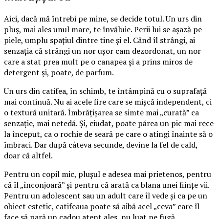
Aici, dacă mă întrebi pe mine, se decide totul. Un urs din
pluș, mai ales unul mare, te învăluie. Perii lui se așază pe
piele, umplu spațiul dintre tine și el. Când îl strângi, ai
senzația că strângi un nor ușor cam dezordonat, un nor
care a stat prea mult pe o canapea și a prins miros de
detergent și, poate, de parfum.
Un urs din catifea, în schimb, te întâmpină cu o suprafață
mai continuă. Nu ai acele fire care se mișcă independent, ci
o textură unitară. Îmbrățișarea se simte mai „curată” ca
senzație, mai netedă. Și, ciudat, poate părea un pic mai rece
la început, ca o rochie de seară pe care o atingi înainte să o
îmbraci. Dar după câteva secunde, devine la fel de cald,
doar că altfel.
Pentru un copil mic, plușul e adesea mai prietenos, pentru
că îl „înconjoară” și pentru că arată ca blana unei ființe vii.
Pentru un adolescent sau un adult care îl vede și ca pe un
obiect estetic, catifeaua poate să aibă acel „ceva” care îl
face să pară un cadou atent ales, nu luat pe fugă.