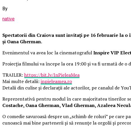
By
native
Spectatorii din Craiova sunt invitați pe 16 februarie la 
și Oana Gherman.
Evenimentul va avea loc la cinematograful
Inspire VIP Elec
Proiecția filmului va începe la ora 19:00 și va fi urmată de o d
TRAILER:
https://bit.ly/InPieleaMea
Mai multe detalii:
inpieleamea.ro
Detalii din culise și declarații ale actorilor, pe canalul de Yo
Reprezentativă pentru modul în care majoritatea tinerilor se 
Costache, Oana Gherman, Vlad Gherman, Azaleea Necula, 
O comedie savuroasă despre un „schimb de roluri” pe care pat
cunoască mai bine partenerii și să renunțe la orgolii și precon