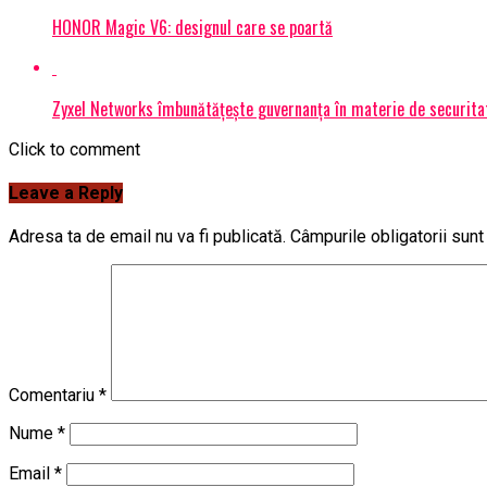
HONOR Magic V6: designul care se poartă
Zyxel Networks îmbunătățește guvernanța în materie de securitate
Click to comment
Leave a Reply
Adresa ta de email nu va fi publicată.
Câmpurile obligatorii sun
Comentariu
*
Nume
*
Email
*