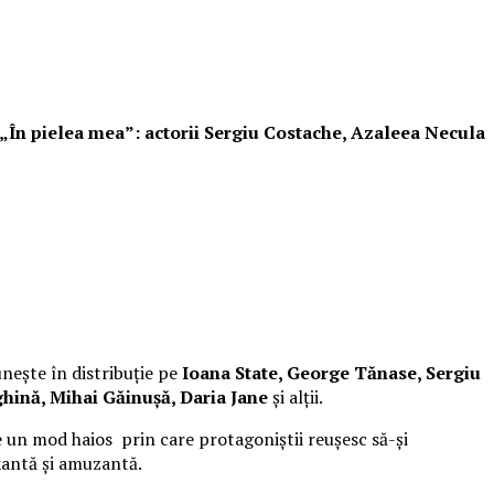
i „În pielea mea”: actorii Sergiu Costache, Azaleea Necula
unește în distribuție pe
Ioana State, George Tănase, Sergiu
hină, Mihai Găinușă, Daria Jane
și alții.
 un mod haios prin care protagoniștii reușesc să-și
xantă și amuzantă.