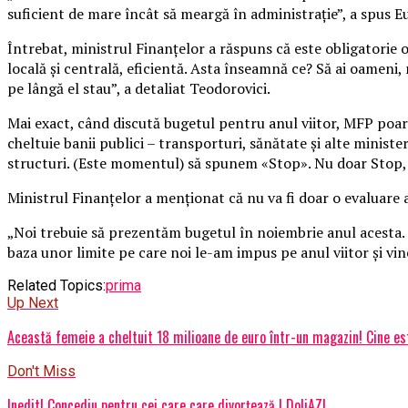
suficient de mare încât să meargă în administraţie”, a spus 
Întrebat, ministrul Finanţelor a răspuns că este obligatorie o
locală şi centrală, eficientă. Asta înseamnă ce? Să ai oameni, n
pe lângă el stau”, a detaliat Teodorovici.
Mai exact, când discută bugetul pentru anul viitor, MFP poartă
cheltuie banii publici – transporturi, sănătate şi alte minist
structuri. (Este momentul) să spunem «Stop». Nu doar Stop, ci
Ministrul Finanţelor a menţionat că nu va fi doar o evaluare a 
„Noi trebuie să prezentăm bugetul în noiembrie anul acesta. P
baza unor limite pe care noi le-am impus pe anul viitor şi vine
Related Topics:
prima
Up Next
Această femeie a cheltuit 18 milioane de euro într-un magazin! Cine est
Don't Miss
Inedit! Concediu pentru cei care care divorțează | DoljAZI