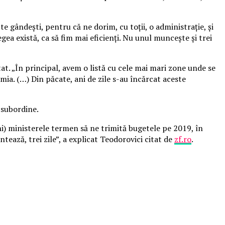
te gândeşti, pentru că ne dorim, cu toţii, o administraţie, şi
egea există, ca să fim mai eficienţi. Nu unul munceşte şi trei
tat. „În principal, avem o listă cu cele mai mari zone unde se
mia. (…) Din păcate, ani de zile s-au încărcat aceste
n subordine.
ni) ministerele termen să ne trimită bugetele pe 2019, în
ntează, trei zile”, a explicat Teodorovici citat de
zf.ro
.