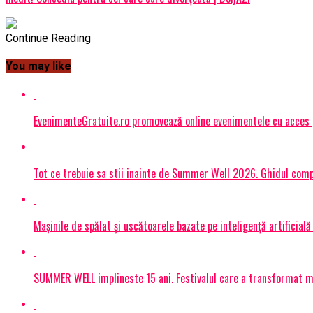
Continue Reading
You may like
EvenimenteGratuite.ro promovează online evenimentele cu acces
Tot ce trebuie sa stii inainte de Summer Well 2026. Ghidul compl
Mașinile de spălat și uscătoarele bazate pe inteligență artificială
SUMMER WELL implineste 15 ani. Festivalul care a transformat muz