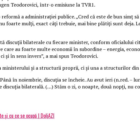
Eugen Teodorovici, într-o emisiune la TVR1.
 reformă a administraţiei publice.
„Cred că este de bun simţ să 
u foarte mulţi, exact câţi trebuie, mai bine plătiţi sunt deja. L
 discuţii bilaterale cu fiecare minister, conform oficialului ci
ere care au foarte multe economii în subordine – energia, econo
 şi în sens invers”, a mai spus Teodorovici.
ministerului şi a structurii proprii, ci şi una a structurilor di
ână în noiembrie, discuţia se încheie. Au avut ieri (n.red. – lu
 discuţia bilaterală. (…) Stăm o zi, o noapte, două nopţi, nu co
e și cu ce se ocupă | DoljAZI