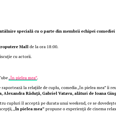
o întâlnire specială cu o parte din membrii echipei comedie
troputere Mall
de la ora 18:00.
iscuție cu actorii.
uTube
„În pielea mea”
.
raportează la relațiile de cuplu, comedia „În pielea mea” îi re
Alexandra Răduță, Gabriel Vatavu, alături de Ioana Ging
ru cupluri îl acceptă pe durata unui weekend, ce se dovedește
cepții, „
În pielea mea”
propune o experiență de cinema rela