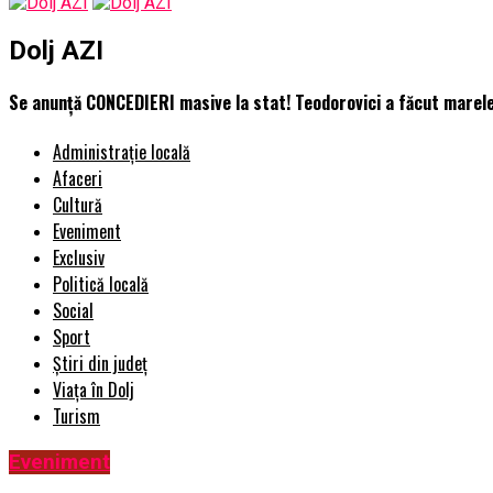
Dolj AZI
Se anunță CONCEDIERI masive la stat! Teodorovici a făcut marele a
Administrație locală
Afaceri
Cultură
Eveniment
Exclusiv
Politică locală
Social
Sport
Știri din județ
Viața în Dolj
Turism
Eveniment