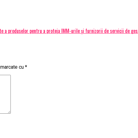
 a produselor pentru a proteja IMM-urile și furnizorii de servicii de ge
t marcate cu
*