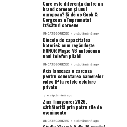
Care este diferența dintre un
brand coreean și unul
european? Și de ce Geek &
Gorgeous a împrumutat
trăsături coreene
UNCATEGORIZED
o săptămână ago
Dincolo de capacitatea
bateriei: cum regândește
HONOR Magic V6 autonomia
unui telefon pliabil
UNCATEGORIZED
o săptămână ago
Axis lanseaza o carcasa
pentru conectarea camerelor
video IP la retele celulare
private
o săptămână ago
Ziua Timișoarei 2026,
sărbătorită prin patru zile de
evenimente
UNCATEGORIZED
o săptămână ago