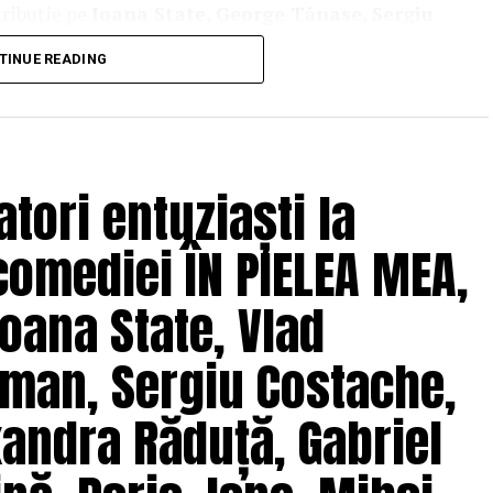
tribuție pe
Ioana State, George Tănase, Sergiu
n, Azaleea Necula, Alexandra Răduță,
TINUE READING
hină, Mihai Găinușă, Daria Jane
și alții.
oluri” pe care patru cupluri îl acceptă pe durata
s prin care protagoniștii reușesc să-și cunoască
 și preconcepții, „
În pielea mea”
propune o
tori entuziaști la
tă.
comediei ÎN PIELEA MEA,
solvent al Facultății de Teatru UNATC
 de film de la MetFilm School Londra, a colaborat la
oana State, Vlad
hipă de profesioniști din care fac parte
Adrian
(sunet), Anca Miron (scenografie), Francisca
man, Sergiu Costache,
xandra Răduță, Gabriel
pielea mea”
are premiera națională pe 10