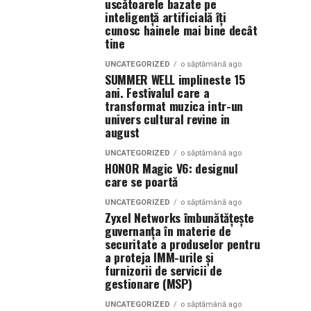
uscătoarele bazate pe
inteligență artificială îți
cunosc hainele mai bine decât
tine
UNCATEGORIZED
o săptămână ago
SUMMER WELL implineste 15
ani. Festivalul care a
transformat muzica intr-un
univers cultural revine in
august
UNCATEGORIZED
o săptămână ago
HONOR Magic V6: designul
care se poartă
UNCATEGORIZED
o săptămână ago
Zyxel Networks îmbunătățește
guvernanța în materie de
securitate a produselor pentru
a proteja IMM-urile și
furnizorii de servicii de
gestionare (MSP)
UNCATEGORIZED
o săptămână ago