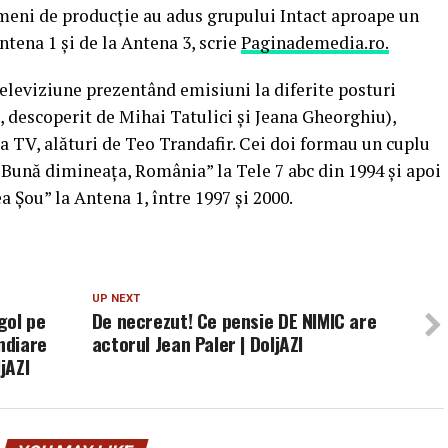
ameni de producţie au adus grupului Intact aproape un
ntena 1 şi de la Antena 3, scrie
Paginademedia.ro.
televiziune prezentând emisiuni la diferite posturi
, descoperit de Mihai Tatulici şi Jeana Gheorghiu),
a TV, alături de Teo Trandafir. Cei doi formau un cuplu
Bună dimineaţa, România” la Tele 7 abc din 1994 şi apoi
 Șou” la Antena 1, între 1997 şi 2000.
UP NEXT
gol pe
De necrezut! Ce pensie DE NIMIC are
ndiare
actorul Jean Paler | DoljAZI
jAZI