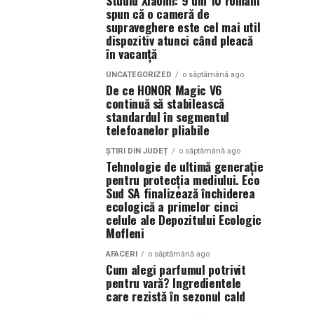
Studiu Xiaomi: 9 din 10 români
spun că o cameră de
supraveghere este cel mai util
dispozitiv atunci când pleacă
în vacanță
UNCATEGORIZED
o săptămână ago
De ce HONOR Magic V6
continuă să stabilească
standardul în segmentul
telefoanelor pliabile
ȘTIRI DIN JUDEȚ
o săptămână ago
Tehnologie de ultimă generație
pentru protecția mediului. Eco
Sud SA finalizează închiderea
ecologică a primelor cinci
celule ale Depozitului Ecologic
Mofleni
AFACERI
o săptămână ago
Cum alegi parfumul potrivit
pentru vară? Ingredientele
care rezistă în sezonul cald