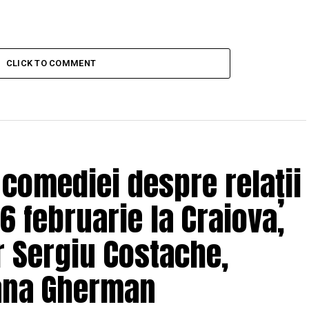
CLICK TO COMMENT
 comediei despre relații
6 februarie la Craiova,
r Sergiu Costache,
Oana Gherman