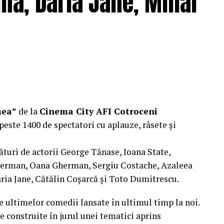
nă, Daria Jane, Mihai
ragmente din film și declarații din partea actorilor
ale filmului de
Facebook
,
Instagram
,
TikTok
.
e: CB MOTION PICTURES.
ODUCTIONS; Producător executiv: Adela Mara.
mea”
de la
Cinema City AFI Cotroceni
peste 1400 de spectatori cu aplauze, râsete și
ături de actorii George Tănase, Ioana State,
, S&I BEST CORPORATION WEB DESIGN, CLIMA
herman, Oana Gherman, Sergiu Costache, Azaleea
ria Jane, Cătălin Coșarcă și Toto Dumitrescu.
 CLINICA IMAMED; OMV PETROM; MIKO BEAUTY
e ultimelor comedii lansate în ultimul timp la noi.
BODY SCULPT & SPA; PIZZERIA VOLARE;
e construite în jurul unei tematici aprins
 BASARAB; THE COFFEE HOUSE; CLAUMAR