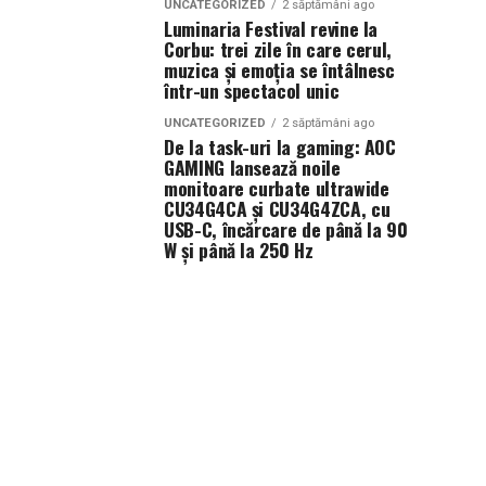
UNCATEGORIZED
2 săptămâni ago
Luminaria Festival revine la
Corbu: trei zile în care cerul,
muzica și emoția se întâlnesc
într-un spectacol unic
UNCATEGORIZED
2 săptămâni ago
De la task-uri la gaming: AOC
GAMING lansează noile
monitoare curbate ultrawide
CU34G4CA și CU34G4ZCA, cu
USB-C, încărcare de până la 90
W și până la 250 Hz