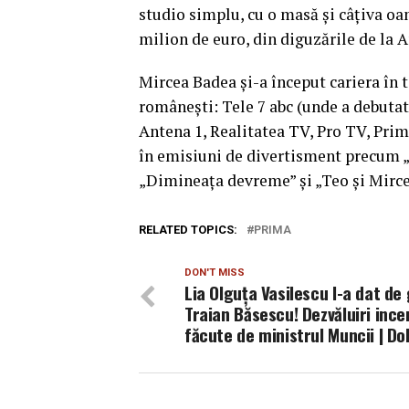
studio simplu, cu o masă şi câţiva o
milion de euro, din diguzările de la A
Mircea Badea şi-a început cariera în 
româneşti: Tele 7 abc (unde a debutat
Antena 1, Realitatea TV, Pro TV, Prim
în emisiuni de divertisment precum „
„Dimineaţa devreme” şi „Teo şi Mircea
RELATED TOPICS:
PRIMA
DON'T MISS
Lia Olguța Vasilescu l-a dat de 
Traian Băsescu! Dezvăluiri ince
făcute de ministrul Muncii | Dol