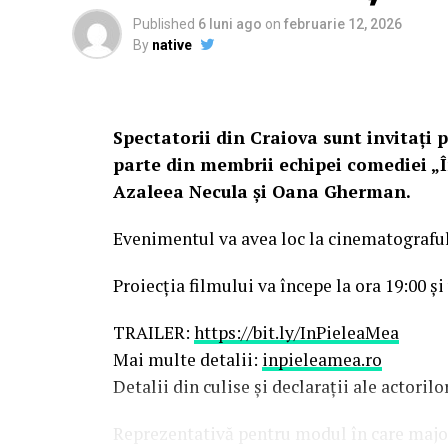
Published
6 luni ago
on
februarie 12, 2026
By
native
Spectatorii din Craiova sunt invitați p
parte din membrii echipei comediei „Î
Azaleea Necula și Oana Gherman.
Evenimentul va avea loc la cinematografu
Proiecția filmului va începe la ora 19:00 și
TRAILER:
https://bit.ly/InPieleaMea
Mai multe detalii:
inpieleamea.ro
Detalii din culise și declarații ale actoril
Reprezentativă pentru modul în care majori