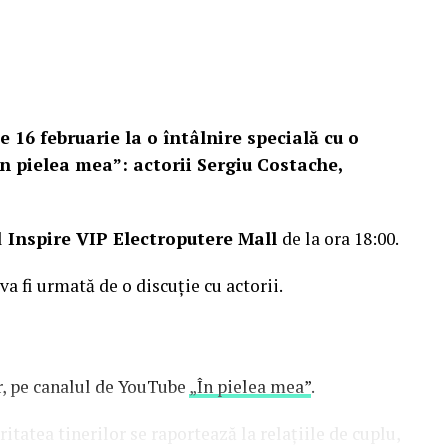
e 16 februarie la o întâlnire specială cu o
n pielea mea”: actorii Sergiu Costache,
l
Inspire VIP Electroputere Mall
de la ora 18:00.
 va fi urmată de o discuție cu actorii.
or, pe canalul de YouTube
„În pielea mea”
.
tatea tinerilor se raportează la relațiile de cuplu,