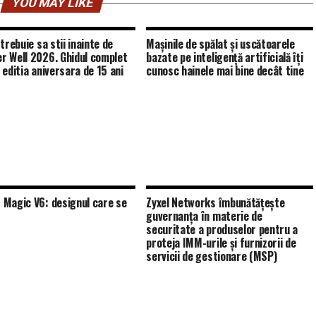
YOU MAY LIKE
trebuie sa stii inainte de
Mașinile de spălat și uscătoarele
 Well 2026. Ghidul complet
bazate pe inteligență artificială îți
 editia aniversara de 15 ani
cunosc hainele mai bine decât tine
Magic V6: designul care se
Zyxel Networks îmbunătățește
guvernanța în materie de
securitate a produselor pentru a
proteja IMM-urile și furnizorii de
servicii de gestionare (MSP)