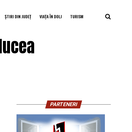
ȘTIRI DIN JUDEȚ
VIAȚA ÎN DOLJ
TURISM
aducea
PARTENERI