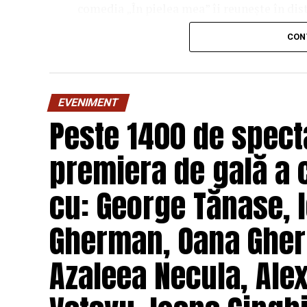
comedia „În pielea mea” îi reunește în dis
Costache, Oana Gherman, Vlad Gherma
CON
Gabriel Vatavu, alături de Ioana Ging
O comedie savuroasă despre un „schimb de r
unui weekend, ce se dovedește un mod haio
EVENIMENT
mai bine partenerii și să renunțe la orgolii
Peste 1400 de specta
experiență de cinema relaxantă și amuzan
premiera de gală a 
Regizorul și scenaristul Paul Decu
, ab
„I.L.Caragiale” și al masteratului în regie
cu: George Tănase, I
realizarea primului său lungmetraj cu o ec
Pădurețu (imagine), Bogdan Ivanovici 
Gherman, Oana Gher
Vass (costume)
.
Azaleea Necula, Ale
O comedie actuală și colorată, filmul
„În 
februarie, distribuit de T.R.I.B.E. Films.