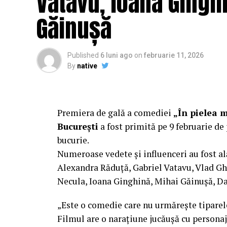
Vatavu, Ioana Ginghi
Mai multe detalii, imagini de la filmări, f
Găinușă
sunt disponibile pe paginile social media 
„În Pielea Mea”
este un film produs d
Published
6 luni ago
on
februarie 11, 2026
By
native
Producător asociat: MAGNETIC MEDIA PR
Manager producție: Iulia Cezara Roșu.
Casting: ELEPHANT MEDIA.
Premiera de gală a comediei
„În pielea 
București
a fost primită pe 9 februarie de 
Realizat cu sprijinul:
bucurie.
Numeroase vedete și influenceri au fost al
Co-finanțatori:
C&C HOUSE RESIDENCE
Alexandra Răduță, Gabriel Vatavu, Vlad G
FREON
Necula, Ioana Ginghină, Mihai Găinușă, Da
Sponsori
: CLINICA RMN TINERETULUI;
„Este o comedie care nu urmărește tiparel
PALACE; ȘERBAN & ASOCIAȚII; ESTEEM 
Filmul are o narațiune jucăușă cu personaj
MERLIN’S; DOWNTOWN FITNESS MATEI