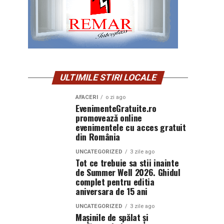
ULTIMILE STIRI LOCALE
AFACERI
o zi ago
EvenimenteGratuite.ro
promovează online
evenimentele cu acces gratuit
din România
UNCATEGORIZED
3 zile ago
Tot ce trebuie sa stii inainte
de Summer Well 2026. Ghidul
complet pentru editia
aniversara de 15 ani
UNCATEGORIZED
3 zile ago
Mașinile de spălat și