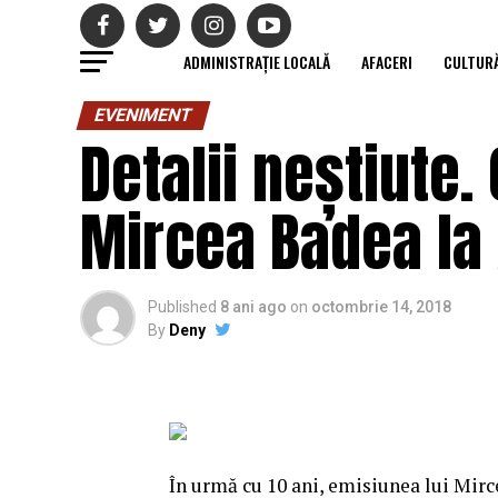
ADMINISTRAȚIE LOCALĂ
AFACERI
CULTUR
EVENIMENT
Detalii neștiute
Mircea Badea la 
Published
8 ani ago
on
octombrie 14, 2018
By
Deny
În urmă cu 10 ani, emisiunea lui Mirc