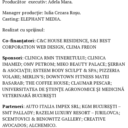
Producător executiv: Adela Mara.
Manager producție: Iulia Cezara Roșu.
Casting: ELEPHANT MEDIA.
Realizat cu sprijinul:
Co-finanțatori:
C&C HOUSE RESIDENCE, S&I BEST
CORPORATION WEB DESIGN, CLIMA FREON
Sponsori
: CLINICA RMN TINERETULUI; CLINICA
IMAMED; OMV PETROM; MIKO BEAUTY PALACE; ȘERBAN
& ASOCIAȚII; ESTEEM BODY SCULPT & SPA; PIZZERIA
VOLARE; MERLIN’S; DOWNTOWN FITNESS MATEI
BASARAB; THE COFFEE HOUSE; CLAUMAR PESCAR;
UNIVERSITATEA DE ȘTIINȚE AGRONOMICE ȘI MEDICINĂ
VETERINARĂ BUCUREȘTI
Parteneri
: AUTO ITALIA IMPEX SRL; KGM BUCUREȘTI –
SMT PALLADY; RAZELM LUXURY RESORT – JURILOVCA;
SCEMTOVICI & BENOWITZ GALLERY; CREATIVE
AVOCADOS; ALCHEMICO.