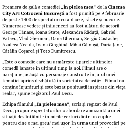
Premiera de gală a comediei
„În pielea mea”
de la
Cinema
City AFI Cotroceni București
a fost primită pe 9 februarie
de peste 1400 de spectatori cu aplauze, râsete și bucurie.
Numeroase vedete și influenceri au fost alături de actorii
George Tănase, Ioana State, Alexandra Răduță, Gabriel
Vatavu, Vlad Gherman, Oana Gherman, Sergiu Costache,
Azaleea Necula, Ioana Ginghină, Mihai Găinușă, Daria Jane,
Cătălin Coșarcă și Toto Dumitrescu.
„Este o comedie care nu urmărește tiparele ultimelor
comedii lansate în ultimul timp la noi. Filmul are o
narațiune jucăușă cu personaje construite în jurul unei
tematici aprins dezbătută în societatea de astăzi. Filmul nu
conține înjurături și este bazat pe situații inspirate din viața
reală.”, spune regizorul Paul Decu.
Echipa filmului
„În pielea mea”
, scris și regizat de Paul
Decu, propune spectatorilor o abordare amuzantă a unei
situații des întâlnite în micile certuri dintr-un cuplu:
pentru cine e mai greu/ mai ușor. În urma unei provocări pe