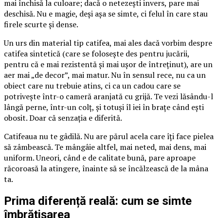
mai închisă la culoare; dacă o netezești invers, pare mai
deschisă. Nu e magie, deși așa se simte, ci felul în care stau
firele scurte și dense.
Un urs din material tip catifea, mai ales dacă vorbim despre
catifea sintetică (care se folosește des pentru jucării,
pentru că e mai rezistentă și mai ușor de întreținut), are un
aer mai „de decor”, mai matur. Nu în sensul rece, nu ca un
obiect care nu trebuie atins, ci ca un cadou care se
potrivește într-o cameră aranjată cu grijă. Te vezi lăsându-l
lângă perne, într-un colț, și totuși îl iei în brațe când ești
obosit. Doar că senzația e diferită.
Catifeaua nu te gâdilă. Nu are părul acela care îți face pielea
să zâmbească. Te mângâie altfel, mai neted, mai dens, mai
uniform. Uneori, când e de calitate bună, pare aproape
răcoroasă la atingere, înainte să se încălzească de la mâna
ta.
Prima diferență reală: cum se simte
îmbrățișarea