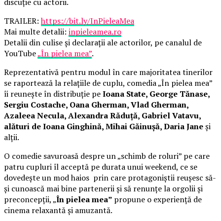
discuție cu actorii.
TRAILER:
https://bit.ly/InPieleaMea
Mai multe detalii:
inpieleamea.ro
Detalii din culise și declarații ale actorilor, pe canalul de
YouTube
„În pielea mea”
.
Reprezentativă pentru modul în care majoritatea tinerilor
se raportează la relațiile de cuplu, comedia „În pielea mea”
îi reunește în distribuție pe
Ioana State, George Tănase,
Sergiu Costache, Oana Gherman, Vlad Gherman,
Azaleea Necula, Alexandra Răduță, Gabriel Vatavu,
alături de Ioana Ginghină, Mihai Găinușă, Daria Jane
și
alții.
O comedie savuroasă despre un „schimb de roluri” pe care
patru cupluri îl acceptă pe durata unui weekend, ce se
dovedește un mod haios prin care protagoniștii reușesc să-
și cunoască mai bine partenerii și să renunțe la orgolii și
preconcepții, „
În pielea mea”
propune o experiență de
cinema relaxantă și amuzantă.