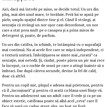
Aici, dacă mă întrebi pe mine, se decide totul. Un urs din
pluș, mai ales unul mare, te învăluie. Perii lui se așază pe
piele, umplu spațiul dintre tine și el. Când îl strângi, ai
senzația că strângi un nor ușor cam dezordonat, un nor
care a stat prea mult pe o canapea și a prins miros de
detergent și, poate, de parfum.
Un urs din catifea, în schimb, te întâmpină cu o suprafață
mai continuă. Nu ai acele fire care se mișcă independent, ci
o textură unitară. Îmbrățișarea se simte mai „curată” ca
senzație, mai netedă. Și, ciudat, poate părea un pic mai rece
la început, ca o rochie de seară pe care o atingi înainte să o
îmbraci. Dar după câteva secunde, devine la fel de cald,
doar că altfel.
Pentru un copil mic, plușul e adesea mai prietenos, pentru
că îl „înconjoară” și pentru că arată ca blana unei ființe vii.
Pentru un adolescent sau un adult care îl vede și ca pe un
obiect estetic, catifeaua poate să aibă acel „ceva” care îl
face să pară un cadou atent ales, nu luat pe fugă.