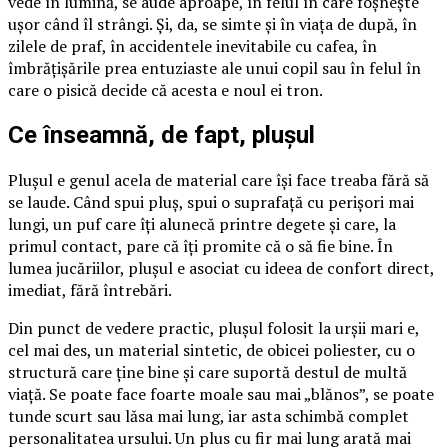
vede în lumină, se aude aproape, în felul în care foșnește
ușor când îl strângi. Și, da, se simte și în viața de după, în
zilele de praf, în accidentele inevitabile cu cafea, în
îmbrățișările prea entuziaste ale unui copil sau în felul în
care o pisică decide că acesta e noul ei tron.
Ce înseamnă, de fapt, plușul
Plușul e genul acela de material care își face treaba fără să
se laude. Când spui pluș, spui o suprafață cu perișori mai
lungi, un puf care îți alunecă printre degete și care, la
primul contact, pare că îți promite că o să fie bine. În
lumea jucăriilor, plușul e asociat cu ideea de confort direct,
imediat, fără întrebări.
Din punct de vedere practic, plușul folosit la urșii mari e,
cel mai des, un material sintetic, de obicei poliester, cu o
structură care ține bine și care suportă destul de multă
viață. Se poate face foarte moale sau mai „blănos”, se poate
tunde scurt sau lăsa mai lung, iar asta schimbă complet
personalitatea ursului. Un plus cu fir mai lung arată mai