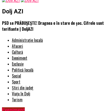
Dolj AZI
PSD se PRĂBUȘEȘTE! Dragnea e în stare de şoc. Cifrele sunt
terifiante | DoljAZI
Administrație locală
Afaceri
Cultură
Eveniment
Exclusiv
Politică locală
Social
Sport
Știri din județ
Viața în Dolj
Turism
Eveniment