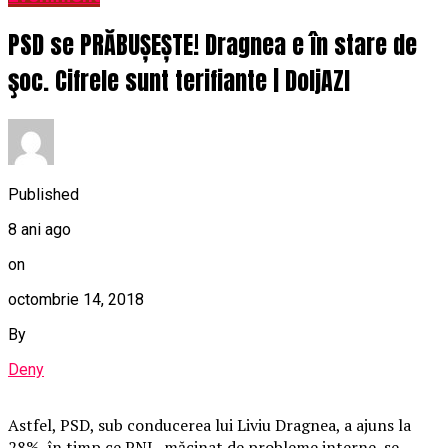
PSD se PRĂBUȘEȘTE! Dragnea e în stare de
şoc. Cifrele sunt terifiante | DoljAZI
Published
8 ani ago
on
octombrie 14, 2018
By
Deny
Astfel, PSD, sub conducerea lui Liviu Dragnea, a ajuns la
28%, în timp ce PNL, măcinat de probleme interne, se