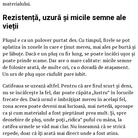
materialului.
Rezistență, uzură și micile semne ale
vieții
Plușul e ca un pulover purtat des. Cu timpul, firele se pot
aplatiza în zonele în care e ținut mereu, mai ales pe burtă și
pe lăbuțe. Dacă e un pluș cu fir lung, se poate încâlci ușor și
poate prinde scame. Dar are o mare calitate: micile semne
de folosire arată, de multe ori, ca o dovadă de atașament.
Un urs de pluș ușor ciufulit pare iubit.
Catifeaua se uzează altfel. Pentru că are firul scurt și dens,
nu se încâlcește la fel, dar poate căpăta „lustru” în locurile
frecate des. Dacă ursul e îmbrățișat mereu în același fel,
zona aceea poate deveni mai lucioasă, mai netedă, aproape
ca și cum materialul a fost pieptănat prea mult. Și, spre
deosebire de pluș, unde poți „ridica” puful cu mâna, la
catifea urmele se văd mai clar. Nu înseamnă că se strică
repede, doar că îți arată mai direct unde a fost atins.