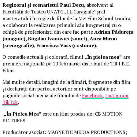
Regizorul și scenaristul Paul Decu
, absolvent al
Facultății de Teatru UNATC „I.L.Caragiale” și al
masteratului în regie de film de la MetFilm School Londra,
a colaborat la realizarea primului său lungmetraj cu o
echipă de profesioniști din care fac parte
Adrian Pădurețu
(imagine), Bogdan Ivanovici (sunet), Anca Miron
(scenografie), Francisca Vass (costume)
.
O comedie actuală și colorată, filmul
„În pielea mea”
are
premiera națională pe 10 februarie, distribuit de T.R.I.B.E.
Films.
Mai multe detalii, imagini de la filmări, fragmente din film
și declarații din partea actorilor sunt disponibile pe
paginile social media ale filmului de
Facebook
,
Instagram
,
TikTok
.
„În Pielea Mea”
este un film produs de: CB MOTION
PICTURES.
Producător asociat: MAGNETIC MEDIA PRODUCTIONS;