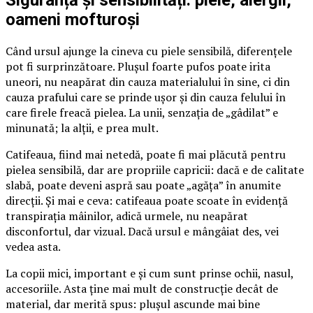
Siguranță și sensibilități: piele, alergii,
oameni mofturoși
Când ursul ajunge la cineva cu piele sensibilă, diferențele
pot fi surprinzătoare. Plușul foarte pufos poate irita
uneori, nu neapărat din cauza materialului în sine, ci din
cauza prafului care se prinde ușor și din cauza felului în
care firele freacă pielea. La unii, senzația de „gâdilat” e
minunată; la alții, e prea mult.
Catifeaua, fiind mai netedă, poate fi mai plăcută pentru
pielea sensibilă, dar are propriile capricii: dacă e de calitate
slabă, poate deveni aspră sau poate „agăța” în anumite
direcții. Și mai e ceva: catifeaua poate scoate în evidență
transpirația mâinilor, adică urmele, nu neapărat
disconfortul, dar vizual. Dacă ursul e mângâiat des, vei
vedea asta.
La copii mici, important e și cum sunt prinse ochii, nasul,
accesoriile. Asta ține mai mult de construcție decât de
material, dar merită spus: plușul ascunde mai bine