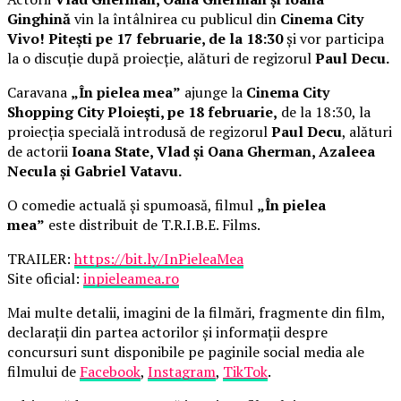
Ginghină
vin la întâlnirea cu publicul din
Cinema City
Vivo! Pitești pe 17 februarie, de la 18:30
și vor participa
la o discuție după proiecție, alături de regizorul
Paul Decu.
Caravana
„În pielea mea”
ajunge la
Cinema City
Shopping City Ploiești, pe 18 februarie,
de la 18:30, la
proiecția specială introdusă de regizorul
Paul Decu
, alături
de actorii
Ioana State, Vlad și Oana Gherman, Azaleea
Necula și Gabriel Vatavu.
O comedie actuală și spumoasă, filmul
„În pielea
mea”
este distribuit de T.R.I.B.E. Films.
TRAILER:
https://bit.ly/InPieleaMea
Site oficial:
inpieleamea.ro
Mai multe detalii, imagini de la filmări, fragmente din film,
declarații din partea actorilor și informații despre
concursuri sunt disponibile pe paginile social media ale
filmului de
Facebook
,
Instagram
,
TikTok
.