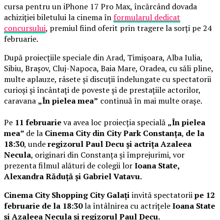
cursa pentru un iPhone 17 Pro Max, încărcând dovada
achiziției biletului la cinema în
formularul dedicat
concursului
, premiul fiind oferit prin tragere la sorți pe 24
februarie.
După proiecțiile speciale din Arad, Timișoara, Alba Iulia,
Sibiu, Brașov, Cluj-Napoca, Baia Mare, Oradea, cu săli pline,
multe aplauze, râsete și discuții îndelungate cu spectatorii
curioși și încântați de poveste și de prestațiile actorilor,
caravana
„În pielea mea”
continuă în mai multe orașe.
Pe
11 februarie
va avea loc proiecția specială
„În pielea
mea”
de la
Cinema City din City Park Constanța
,
de la
18:30
, unde
regizorul Paul Decu și actrița Azaleea
Necula
, originari din Constanța și împrejurimi, vor
prezenta filmul alături de colegii lor
Ioana State,
Alexandra Răduță și Gabriel Vatavu.
Cinema City Shopping City Galați
invită spectatorii
pe 12
februarie de la 18:30
la întâlnirea cu actrițele
Ioana State
și Azaleea Necula și regizorul Paul Decu.