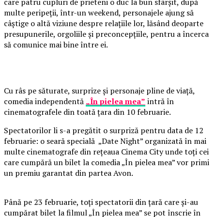
care patru cupluri de prieteni o duc la bun sfârșit, după
multe peripeții, într-un weekend, personajele ajung să
câștige o altă viziune despre relațiile lor, lăsând deoparte
presupunerile, orgoliile și preconcepțiile, pentru a încerca
să comunice mai bine între ei.
Cu râs pe săturate, surprize și personaje pline de viață,
comedia independentă
„În pielea mea”
intră în
cinematografele din toată țara din 10 februarie.
Spectatorilor li s-a pregătit o surpriză pentru data de 12
februarie: o seară specială „Date Night” organizată în mai
multe cinematografe din rețeaua Cinema City unde toți cei
care cumpără un bilet la comedia „În pielea mea” vor primi
un premiu garantat din partea Avon.
Până pe 23 februarie, toți spectatorii din țară care și-au
cumpărat bilet la filmul „În pielea mea” se pot înscrie în