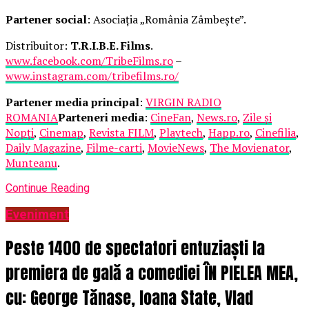
Partener social
: Asociația „România Zâmbește”.
Distribuitor:
T.R.I.B.E. Films
.
www.facebook.com/TribeFilms.ro
–
www.instagram.com/tribefilms.ro/
Partener media principal
:
VIRGIN RADIO
ROMANIA
Parteneri media
:
CineFan
,
News.ro
,
Zile și
Nopți
,
Cinemap
,
Revista FILM
,
Playtech
,
Happ.ro
,
Cinefilia
,
Daily Magazine
,
Filme-carti
,
MovieNews
,
The Movienator
,
Munteanu
.
Continue Reading
Eveniment
Peste 1400 de spectatori entuziaști la
premiera de gală a comediei ÎN PIELEA MEA,
cu: George Tănase, Ioana State, Vlad