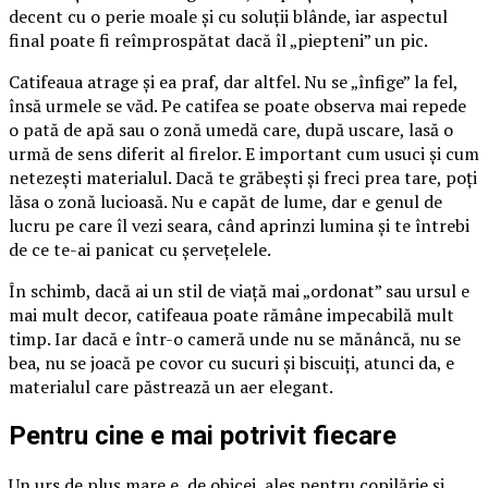
decent cu o perie moale și cu soluții blânde, iar aspectul
final poate fi reîmprospătat dacă îl „piepteni” un pic.
Catifeaua atrage și ea praf, dar altfel. Nu se „înfige” la fel,
însă urmele se văd. Pe catifea se poate observa mai repede
o pată de apă sau o zonă umedă care, după uscare, lasă o
urmă de sens diferit al firelor. E important cum usuci și cum
netezești materialul. Dacă te grăbești și freci prea tare, poți
lăsa o zonă lucioasă. Nu e capăt de lume, dar e genul de
lucru pe care îl vezi seara, când aprinzi lumina și te întrebi
de ce te-ai panicat cu șervețelele.
În schimb, dacă ai un stil de viață mai „ordonat” sau ursul e
mai mult decor, catifeaua poate rămâne impecabilă mult
timp. Iar dacă e într-o cameră unde nu se mănâncă, nu se
bea, nu se joacă pe covor cu sucuri și biscuiți, atunci da, e
materialul care păstrează un aer elegant.
Pentru cine e mai potrivit fiecare
Un urs de pluș mare e, de obicei, ales pentru copilărie și