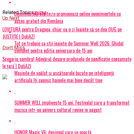
Related Topics:
prima
EvenimenteGratuite.ro promovează online evenimentele cu
Up Next
acces gratuit din România
LOVITURĂ pentru Dragnea, chiar cu o zi înainte să se dea OUG pe
JUSTIȚIE | DoljAZI
Tot ce trebuie sa stii inainte de Summer Well 2026. Ghidul
Don't Miss
complet pentru editia aniversara de 15 ani
Scenariu sumbru! Adevărul despre produsele de panificație consumate
în țară | DoljAZI
Mașinile de spălat și uscătoarele bazate pe inteligență
artificială îți cunosc hainele mai bine decât tine
SUMMER WELL implineste 15 ani. Festivalul care a transformat
muzica intr-un univers cultural revine in august
HONOR Magic V6: designul care se poartă