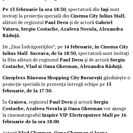
Pe 13 februarie la ora 18:30
, spectatorii din
Iași
sunt
invitați la proiecția specială din
Cinema City Iulius Mall
,
alături de regizorul
Paul Decu
și de actorii
Gabriel
Vatavu, Sergiu Costache, Azaleea Necula, Alexandra
Răduță.
De „Ziua Îndrăgostiților”, pe
14 februarie, în Cinema City
Iulius Mall Suceava, de la 18:30
, spectatorii sunt invitați
la film alături de regizorul
Paul Decu
și de actorii
Sergiu
Costache, Vlad si Oana Gherman, Alexandra Răduță.
Cineplexx Băneasa Shopping City București
găzduiește o
proiecție specială în prezența întregii echipe pe
15
februarie, de la 17:30.
În
Craiova
, regizorul
Paul Decu
și actorii
Sergiu
Costache, Azaleea Necula și Oana Gherman
vor ajunge
la cinematograful
Inspire VIP Electroputere Mall pe 16
februarie de la ora 18:00
.
Actorii
Vlad Gherman, Oana Gherman și Ioana