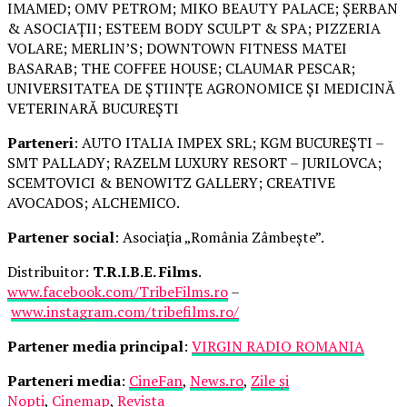
IMAMED; OMV PETROM; MIKO BEAUTY PALACE; ȘERBAN
& ASOCIAȚII; ESTEEM BODY SCULPT & SPA; PIZZERIA
VOLARE; MERLIN’S; DOWNTOWN FITNESS MATEI
BASARAB; THE COFFEE HOUSE; CLAUMAR PESCAR;
UNIVERSITATEA DE ȘTIINȚE AGRONOMICE ȘI MEDICINĂ
VETERINARĂ BUCUREȘTI
Parteneri
: AUTO ITALIA IMPEX SRL; KGM BUCUREȘTI –
SMT PALLADY; RAZELM LUXURY RESORT – JURILOVCA;
SCEMTOVICI & BENOWITZ GALLERY; CREATIVE
AVOCADOS; ALCHEMICO.
Partener social
: Asociația „România Zâmbește”.
Distribuitor:
T.R.I.B.E. Films
.
www.facebook.com/TribeFilms.ro
–
www.instagram.com/tribefilms.ro/
Partener media principal
:
VIRGIN RADIO ROMANIA
Parteneri media
:
CineFan
,
News.ro
,
Zile și
Nopți
,
Cinemap
,
Revista