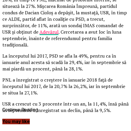
situează la 27%. Mişcarea România Împreună, partidul
condus de Dacian Cioloş a depăşit, la mustaţă, USR, în timp
ce ALDE, partid aflat în coaliţie cu PSD, a trecut,
surprinzător, de 11%, arată un sondaj IMAS comandat de
USR şi obţinut de
Adevărul
. Cercetarea a avut loc în luna
septembrie, înainte de referendumul pentru familia
tradiţională.
La începutul lui 2017, PSD se afla la 49%, pentru ca în
ianuarie anul acesta să scadă la 29,4%, iar în septembrie să
mai piardă un procent, până la 28,1%.
PNL a înregistrat o creştere în ianuarie 2018 faţă de
începutul lui 2017, de la 20,7% la 26,2%, iar în septembrie
se situa la 27,1%.
USR a crescut cu 3 procente într-un an, la 11,4%, însă până
în septembrie a înregistrat un declin, până la 9,5%.
Continue Reading
You may like