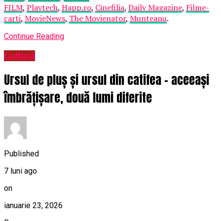
FILM
,
Playtech
,
Happ.ro
,
Cinefilia
,
Daily Magazine
,
Filme-
carti
,
MovieNews
,
The Movienator
,
Munteanu
.
Continue Reading
Cultură
Ursul de pluș și ursul din catifea – aceeași
îmbrățișare, două lumi diferite
Published
7 luni ago
on
ianuarie 23, 2026