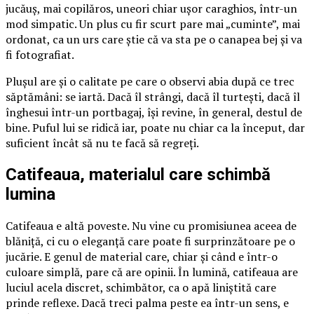
jucăuș, mai copilăros, uneori chiar ușor caraghios, într-un
mod simpatic. Un plus cu fir scurt pare mai „cuminte”, mai
ordonat, ca un urs care știe că va sta pe o canapea bej și va
fi fotografiat.
Plușul are și o calitate pe care o observi abia după ce trec
săptămâni: se iartă. Dacă îl strângi, dacă îl turtești, dacă îl
înghesui într-un portbagaj, își revine, în general, destul de
bine. Puful lui se ridică iar, poate nu chiar ca la început, dar
suficient încât să nu te facă să regreți.
Catifeaua, materialul care schimbă
lumina
Catifeaua e altă poveste. Nu vine cu promisiunea aceea de
blăniță, ci cu o eleganță care poate fi surprinzătoare pe o
jucărie. E genul de material care, chiar și când e într-o
culoare simplă, pare că are opinii. În lumină, catifeaua are
luciul acela discret, schimbător, ca o apă liniștită care
prinde reflexe. Dacă treci palma peste ea într-un sens, e