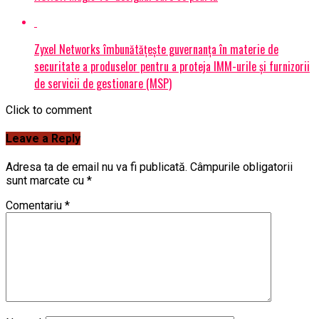
Zyxel Networks îmbunătățește guvernanța în materie de
securitate a produselor pentru a proteja IMM-urile și furnizorii
de servicii de gestionare (MSP)
Click to comment
Leave a Reply
Adresa ta de email nu va fi publicată.
Câmpurile obligatorii
sunt marcate cu
*
Comentariu
*