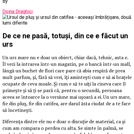
By
Doina Draghici
De ce ne pasă, totuși, din ce e făcut un
urs
Un urs mare nu e doar un obiect, chiar dacă, tehnic, asta e.
Îl vezi la intrarea într-un magazin, pe o bancă într-un mall,
lângă un buchet de flori care pare că abia respiră de prea
mult parfum, și, fără să vrei, îți amintești cum e să ai brațele
ocupate de ceva moale. Și cum e să te uiți la cineva care îl
primește și să ți se pară că, pentru o secundă, persoana
aceea se întoarce la o versiune mai ușoară a ei. Un urs mare,
fie din pluș, fie din catifea, are darul ăsta ciudat de a te face
să încetinești.
Diferența dintre ele nu e doar o discuție de material, ca și
cum am compara o perdea cu alta. Se simte în palmă, se