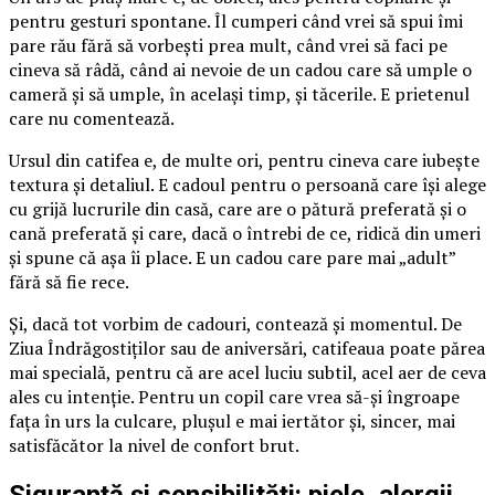
pentru gesturi spontane. Îl cumperi când vrei să spui îmi
pare rău fără să vorbești prea mult, când vrei să faci pe
cineva să râdă, când ai nevoie de un cadou care să umple o
cameră și să umple, în același timp, și tăcerile. E prietenul
care nu comentează.
Ursul din catifea e, de multe ori, pentru cineva care iubește
textura și detaliul. E cadoul pentru o persoană care își alege
cu grijă lucrurile din casă, care are o pătură preferată și o
cană preferată și care, dacă o întrebi de ce, ridică din umeri
și spune că așa îi place. E un cadou care pare mai „adult”
fără să fie rece.
Și, dacă tot vorbim de cadouri, contează și momentul. De
Ziua Îndrăgostiților sau de aniversări, catifeaua poate părea
mai specială, pentru că are acel luciu subtil, acel aer de ceva
ales cu intenție. Pentru un copil care vrea să-și îngroape
fața în urs la culcare, plușul e mai iertător și, sincer, mai
satisfăcător la nivel de confort brut.