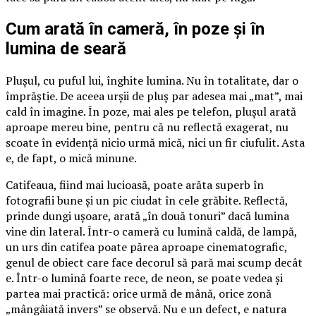
Cum arată în cameră, în poze și în
lumina de seară
Plușul, cu puful lui, înghite lumina. Nu în totalitate, dar o
împrăștie. De aceea urșii de pluș par adesea mai „mat”, mai
cald în imagine. În poze, mai ales pe telefon, plușul arată
aproape mereu bine, pentru că nu reflectă exagerat, nu
scoate în evidență nicio urmă mică, nici un fir ciufulit. Asta
e, de fapt, o mică minune.
Catifeaua, fiind mai lucioasă, poate arăta superb în
fotografii bune și un pic ciudat în cele grăbite. Reflectă,
prinde dungi ușoare, arată „în două tonuri” dacă lumina
vine din lateral. Într-o cameră cu lumină caldă, de lampă,
un urs din catifea poate părea aproape cinematografic,
genul de obiect care face decorul să pară mai scump decât
e. Într-o lumină foarte rece, de neon, se poate vedea și
partea mai practică: orice urmă de mână, orice zonă
„mângâiată invers” se observă. Nu e un defect, e natura