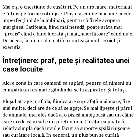
Mai e și o chestiune de cusături. Pe un urs mare, materialul
e întins pe forme rotunjite. Plușul ascunde mai bine micile
imperfecțiuni de la îmbinări, pentru că firele acoperă
marginea. Catifeaua, fiind mai netedă, poate arăta mai
„precis” când e bine lucrată și mai „neiertătoare” când nu e.
De aceea, la un urs din catifea contează mult croiul și
execuția.
Întreținere: praf, pete și realitatea unei
case locuite
Aici e zona în care oamenii se supără, pentru că nimeni nu
cumpără un urs mare gândindu-se la aspirator. Și totuși.
Plușul atrage praf, da, fiindcă are suprafață mai mare, fire
mai multe, deci are de ce să se agațe. Se mai lipește și părul
de animale, mai ales dacă ai o pisică ambițioasă sau un câine
care crede că ursul e un prieten nou. Curățarea poate fi
relativ simplă dacă ursul e făcut să suporte spălări ușoare
sau curățare locală. În general, un pluș bun se curăță