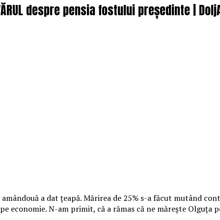
ĂRUL despre pensia fostului președinte | Dolj
că la amândouă a dat ţeapă. Mărirea de 25% s-a făcut mutând cont
 pe economie. N-am primit, că a rămas că ne măreşte Olguţa pe