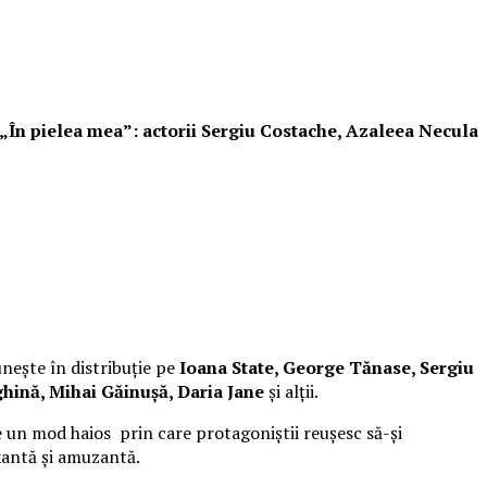
i „În pielea mea”: actorii Sergiu Costache, Azaleea Necula
unește în distribuție pe
Ioana State, George Tănase, Sergiu
hină, Mihai Găinușă, Daria Jane
și alții.
 un mod haios prin care protagoniștii reușesc să-și
xantă și amuzantă.