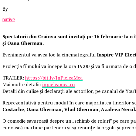
By
native
Spectatorii din Craiova sunt invitați pe 16 februarie la 
și Oana Gherman.
Evenimentul va avea loc la cinematograful
Inspire VIP Elec
Proiecția filmului va începe la ora 19:00 și va fi urmată de o d
TRAILER:
https://bit.ly/InPieleaMea
Mai multe detalii:
inpieleamea.ro
Detalii din culise și declarații ale actorilor, pe canalul de Yo
Reprezentativă pentru modul în care majoritatea tinerilor se 
Costache, Oana Gherman, Vlad Gherman, Azaleea Necula, 
O comedie savuroasă despre un „schimb de roluri” pe care pat
cunoască mai bine partenerii și să renunțe la orgolii și precon