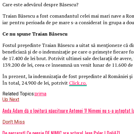
Care este adevărul despre Băsescu?
Traian Băsescu a fost comandantul celei mai mari nave a Român
iar pentru perioada de pe mare s-a considerat în grupa a dou
Ce nu spune Traian Băsescu
Fostul preşedinte Traian Băsescu a uitat să menţioneze că din 
beneficiază şi de o indemnizaţie pe care o primeşte fiecare fo
de 17.400 de lei brut. Potrivit ultimei sale declaraţii de ave
139.200 de lei, ceea ce înseamnă un venit lunar de 11.600 de 
În prezent, la indemnizaţia de fost preşedinte al României şi
În total, 24.900 de lei, potrivit
Click.ro.
Related Topics:
prima
Up Next
Anda Adam dă o lovitură năucitoare Antenei 1! Nimeni nu s-a așteptat la
Don't Miss
De necrezut! Ce pensie DE NIMIC are actorul Jean Paler | DoljAZI