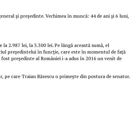
eneral şi preşedinte.
Vechimea în muncă: 44 de ani şi 6 luni,
a 2.987 lei, la 3.300 lei. Pe lângă această sumă, el
riul preşedintelui în funcţie, care este în momentul de faţă
e fost preşedinte al României i-a adus în 2016 un venit de
nar, pe care Traian Băsescu o primeşte din postura de senator.