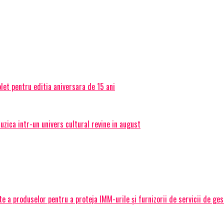
et pentru editia aniversara de 15 ani
ica intr-un univers cultural revine in august
 a produselor pentru a proteja IMM-urile și furnizorii de servicii de ge