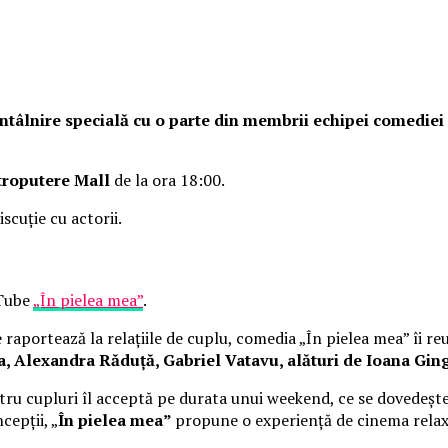
o întâlnire specială cu o parte din membrii echipei comedie
troputere Mall
de la ora 18:00.
iscuție cu actorii.
uTube
„În pielea mea”
.
raportează la relațiile de cuplu, comedia „În pielea mea” îi re
Alexandra Răduță, Gabriel Vatavu, alături de Ioana Ging
ru cupluri îl acceptă pe durata unui weekend, ce se dovedește
cepții, „
În pielea mea”
propune o experiență de cinema rela