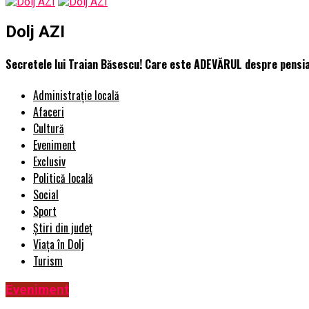
Dolj AZI
Secretele lui Traian Băsescu! Care este ADEVĂRUL despre pensia 
Administrație locală
Afaceri
Cultură
Eveniment
Exclusiv
Politică locală
Social
Sport
Știri din județ
Viața în Dolj
Turism
Eveniment