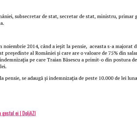
iei, subsecretar de stat, secretar de stat, ministru, primar g
a.
noiembrie 2014, când a ieşit la pensie, aceasta s-a majorat de l
st preşedinte al României şi care are o valoare de 75% din sala
re, indemnizaţia pe care Traian Băsescu a primit-o din postura d
lei.
 la pensie, se adaugă şi indemnizaţia de peste 10.000 de lei lu
 gestul ei | DoljAZI