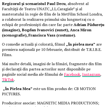
Regizorul și scenaristul Paul Decu
, absolvent al
Facultății de Teatru UNATC „I.L.Caragiale” și al
masteratului în regie de film de la MetFilm School Londra,
a colaborat la realizarea primului său lungmetraj cu o
echipă de profesioniști din care fac parte
Adrian Pădurețu
(imagine), Bogdan Ivanovici (sunet), Anca Miron
(scenografie), Francisca Vass (costume)
.
O comedie actuală și colorată, filmul
„În pielea mea”
are
premiera națională pe 10 februarie, distribuit de T.R.I.B.E.
Films.
Mai multe detalii, imagini de la filmări, fragmente din film
și declarații din partea actorilor sunt disponibile pe
paginile social media ale filmului de
Facebook
,
Instagram
,
TikTok
.
„În Pielea Mea”
este un film produs de: CB MOTION
PICTURES.
Producător asociat: MAGNETIC MEDIA PRODUCTIONS;