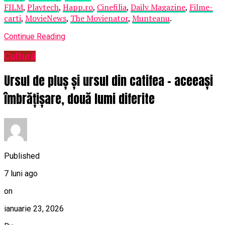
FILM
,
Playtech
,
Happ.ro
,
Cinefilia
,
Daily Magazine
,
Filme-
carti
,
MovieNews
,
The Movienator
,
Munteanu
.
Continue Reading
Cultură
Ursul de pluș și ursul din catifea – aceeași
îmbrățișare, două lumi diferite
Published
7 luni ago
on
ianuarie 23, 2026