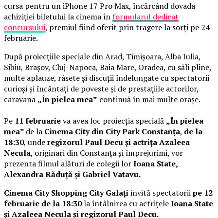
cursa pentru un iPhone 17 Pro Max, încărcând dovada
achiziției biletului la cinema în
formularul dedicat
concursului
, premiul fiind oferit prin tragere la sorți pe 24
februarie.
După proiecțiile speciale din Arad, Timișoara, Alba Iulia,
Sibiu, Brașov, Cluj-Napoca, Baia Mare, Oradea, cu săli pline,
multe aplauze, râsete și discuții îndelungate cu spectatorii
curioși și încântați de poveste și de prestațiile actorilor,
caravana
„În pielea mea”
continuă în mai multe orașe.
Pe
11 februarie
va avea loc proiecția specială
„În pielea
mea”
de la
Cinema City din City Park Constanța
,
de la
18:30
, unde
regizorul Paul Decu și actrița Azaleea
Necula
, originari din Constanța și împrejurimi, vor
prezenta filmul alături de colegii lor
Ioana State,
Alexandra Răduță și Gabriel Vatavu.
Cinema City Shopping City Galați
invită spectatorii
pe 12
februarie de la 18:30
la întâlnirea cu actrițele
Ioana State
și Azaleea Necula și regizorul Paul Decu.