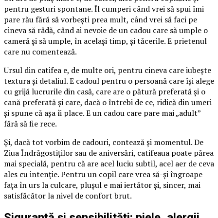
pentru gesturi spontane. Îl cumperi când vrei să spui îmi
pare rău fără să vorbești prea mult, când vrei să faci pe
cineva să râdă, când ai nevoie de un cadou care să umple o
cameră și să umple, în același timp, și tăcerile. E prietenul
care nu comentează.
Ursul din catifea e, de multe ori, pentru cineva care iubește
textura și detaliul. E cadoul pentru o persoană care își alege
cu grijă lucrurile din casă, care are o pătură preferată și o
cană preferată și care, dacă o întrebi de ce, ridică din umeri
și spune că așa îi place. E un cadou care pare mai „adult”
fără să fie rece.
Și, dacă tot vorbim de cadouri, contează și momentul. De
Ziua Îndrăgostiților sau de aniversări, catifeaua poate părea
mai specială, pentru că are acel luciu subtil, acel aer de ceva
ales cu intenție. Pentru un copil care vrea să-și îngroape
fața în urs la culcare, plușul e mai iertător și, sincer, mai
satisfăcător la nivel de confort brut.
Siguranță și sensibilități: piele, alergii,