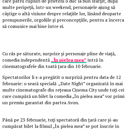
care patru cupluri de prieteni o duc la bun sfârșit, după
multe peripeții, într-un weekend, personajele ajung să
câștige o altă viziune despre relațiile lor, lăsând deoparte
presupunerile, orgoliile și preconcepțiile, pentru a încerca
să comunice mai bine între ei.
Cu râs pe săturate, surprize și personaje pline de viață,
comedia independentă
„În pielea mea”
intră în
cinematografele din toată țara din 10 februarie.
Spectatorilor li s-a pregătit o surpriză pentru data de 12
februarie: o seară specială „Date Night” organizată în mai
multe cinematografe din rețeaua Cinema City unde toți cei
care cumpără un bilet la comedia „În pielea mea” vor primi
un premiu garantat din partea Avon.
Până pe 23 februarie, toți spectatorii din țară care și-au
cumpărat bilet la filmul „În pielea mea” se pot înscrie în