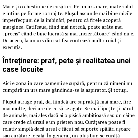
Mai e și o chestiune de cusături. Pe un urs mare, materialul
e întins pe forme rotunjite. Plușul ascunde mai bine micile
imperfecțiuni de la îmbinări, pentru că firele acoperă
marginea. Catifeaua, fiind mai netedă, poate arăta mai
„precis” când e bine lucrată și mai „neiertătoare” când nu e.
De aceea, la un urs din catifea contează mult croiul și
execuția.
Întreținere: praf, pete și realitatea unei
case locuite
Aici e zona în care oamenii se supără, pentru că nimeni nu
cumpără un urs mare gândindu-se la aspirator. Și totuși.
Plușul atrage praf, da, fiindcă are suprafață mai mare, fire
mai multe, deci are de ce să se agațe. Se mai lipește și părul
de animale, mai ales dacă ai o pisică ambițioasă sau un câine
care crede că ursul e un prieten nou. Curățarea poate fi
relativ simplă dacă ursul e făcut să suporte spălări ușoare
sau curățare locală. În general, un pluș bun se curăță