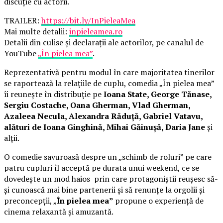
discuție cu actorii.
TRAILER:
https://bit.ly/InPieleaMea
Mai multe detalii:
inpieleamea.ro
Detalii din culise și declarații ale actorilor, pe canalul de
YouTube
„În pielea mea”
.
Reprezentativă pentru modul în care majoritatea tinerilor
se raportează la relațiile de cuplu, comedia „În pielea mea”
îi reunește în distribuție pe
Ioana State, George Tănase,
Sergiu Costache, Oana Gherman, Vlad Gherman,
Azaleea Necula, Alexandra Răduță, Gabriel Vatavu,
alături de Ioana Ginghină, Mihai Găinușă, Daria Jane
și
alții.
O comedie savuroasă despre un „schimb de roluri” pe care
patru cupluri îl acceptă pe durata unui weekend, ce se
dovedește un mod haios prin care protagoniștii reușesc să-
și cunoască mai bine partenerii și să renunțe la orgolii și
preconcepții, „
În pielea mea”
propune o experiență de
cinema relaxantă și amuzantă.