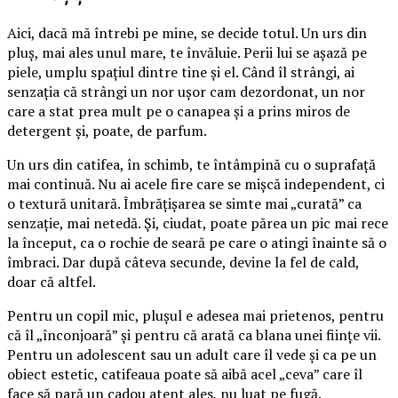
Aici, dacă mă întrebi pe mine, se decide totul. Un urs din
pluș, mai ales unul mare, te învăluie. Perii lui se așază pe
piele, umplu spațiul dintre tine și el. Când îl strângi, ai
senzația că strângi un nor ușor cam dezordonat, un nor
care a stat prea mult pe o canapea și a prins miros de
detergent și, poate, de parfum.
Un urs din catifea, în schimb, te întâmpină cu o suprafață
mai continuă. Nu ai acele fire care se mișcă independent, ci
o textură unitară. Îmbrățișarea se simte mai „curată” ca
senzație, mai netedă. Și, ciudat, poate părea un pic mai rece
la început, ca o rochie de seară pe care o atingi înainte să o
îmbraci. Dar după câteva secunde, devine la fel de cald,
doar că altfel.
Pentru un copil mic, plușul e adesea mai prietenos, pentru
că îl „înconjoară” și pentru că arată ca blana unei ființe vii.
Pentru un adolescent sau un adult care îl vede și ca pe un
obiect estetic, catifeaua poate să aibă acel „ceva” care îl
face să pară un cadou atent ales, nu luat pe fugă.