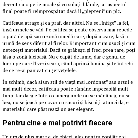
decent cu o perie moale și cu soluții blânde, iar aspectul
final poate fi reîmprospătat dacă îl „piepteni” un pic.
Catifeaua atrage și ea praf, dar altfel. Nu se „înfige” la fel,
însă urmele se văd. Pe catifea se poate observa mai repede
o pată de apă sau o zonă umedă care, după uscare, lasă o
urmă de sens diferit al firelor. E important cum usuci și cum
netezești materialul. Dacă te grăbești și freci prea tare, poți
lăsa o zonă lucioasă. Nu e capăt de lume, dar e genul de
lucru pe care îl vezi seara, când aprinzi lumina și te întrebi
de ce te-ai panicat cu șervețelele.
În schimb, dacă ai un stil de viață mai „ordonat” sau ursul e
mai mult decor, catifeaua poate rămâne impecabilă mult
timp. Iar dacă e într-o cameră unde nu se mănâncă, nu se
bea, nu se joacă pe covor cu sucuri și biscuiți, atunci da, e
materialul care păstrează un aer elegant.
Pentru cine e mai potrivit fiecare
Un urs de pluș mare e, de obicei, ales pentru copilărie și