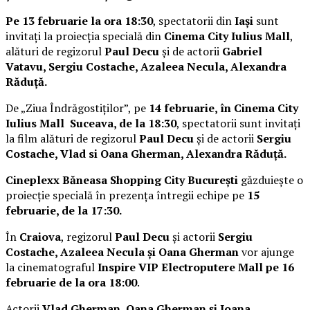
Pe 13 februarie la ora 18:30
, spectatorii din
Iași
sunt
invitați la proiecția specială din
Cinema City Iulius Mall
,
alături de regizorul
Paul Decu
și de actorii
Gabriel
Vatavu, Sergiu Costache, Azaleea Necula, Alexandra
Răduță.
De „Ziua Îndrăgostiților”, pe
14 februarie, în Cinema City
Iulius Mall Suceava, de la 18:30
, spectatorii sunt invitați
la film alături de regizorul
Paul Decu
și de actorii
Sergiu
Costache, Vlad si Oana Gherman, Alexandra Răduță.
Cineplexx Băneasa Shopping City București
găzduiește o
proiecție specială în prezența întregii echipe pe
15
februarie, de la 17:30.
În
Craiova
, regizorul
Paul Decu
și actorii
Sergiu
Costache, Azaleea Necula și Oana Gherman
vor ajunge
la cinematograful
Inspire VIP Electroputere Mall pe 16
februarie de la ora 18:00
.
Actorii
Vlad Gherman, Oana Gherman și Ioana