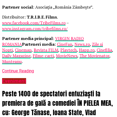
Partener social
: Asociația „România Zâmbește”.
Distribuitor:
T.R.I.B.E. Films
.
www.facebook.com/TribeFilms.ro
–
www.instagram.com/tribefilms.ro/
Partener media principal
:
VIRGIN RADIO
ROMANIA
Parteneri media
:
CineFan
,
News.ro
,
Zile și
Nopți
,
Cinemap
,
Revista FILM
,
Playtech
,
Happ.ro
,
Cinefilia
,
Daily Magazine
,
Filme-carti
,
MovieNews
,
The Movienator
,
Munteanu
.
Continue Reading
Eveniment
Peste 1400 de spectatori entuziaști la
premiera de gală a comediei ÎN PIELEA MEA,
cu: George Tănase, Ioana State, Vlad