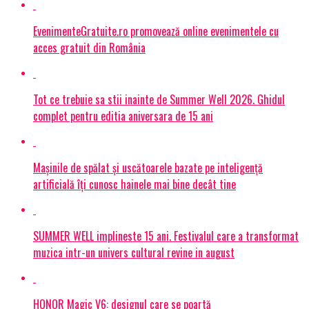
EvenimenteGratuite.ro promovează online evenimentele cu
acces gratuit din România
Tot ce trebuie sa stii inainte de Summer Well 2026. Ghidul
complet pentru editia aniversara de 15 ani
Mașinile de spălat și uscătoarele bazate pe inteligență
artificială îți cunosc hainele mai bine decât tine
SUMMER WELL implineste 15 ani. Festivalul care a transformat
muzica intr-un univers cultural revine in august
HONOR Magic V6: designul care se poartă