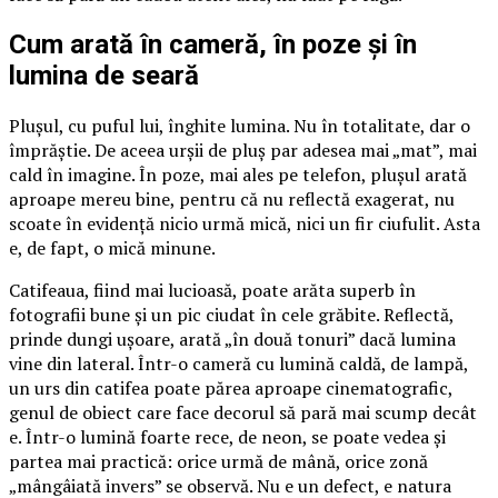
Cum arată în cameră, în poze și în
lumina de seară
Plușul, cu puful lui, înghite lumina. Nu în totalitate, dar o
împrăștie. De aceea urșii de pluș par adesea mai „mat”, mai
cald în imagine. În poze, mai ales pe telefon, plușul arată
aproape mereu bine, pentru că nu reflectă exagerat, nu
scoate în evidență nicio urmă mică, nici un fir ciufulit. Asta
e, de fapt, o mică minune.
Catifeaua, fiind mai lucioasă, poate arăta superb în
fotografii bune și un pic ciudat în cele grăbite. Reflectă,
prinde dungi ușoare, arată „în două tonuri” dacă lumina
vine din lateral. Într-o cameră cu lumină caldă, de lampă,
un urs din catifea poate părea aproape cinematografic,
genul de obiect care face decorul să pară mai scump decât
e. Într-o lumină foarte rece, de neon, se poate vedea și
partea mai practică: orice urmă de mână, orice zonă
„mângâiată invers” se observă. Nu e un defect, e natura