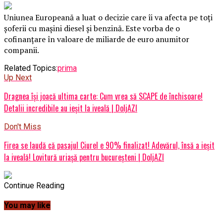
Uniunea Europeană a luat o decizie care îi va afecta pe toți
șoferii cu mașini diesel și benzină. Este vorba de o
cofinanțare în valoare de miliarde de euro anumitor
companii.
Related Topics:
prima
Up Next
Dragnea își joacă ultima carte: Cum vrea să SCAPE de închisoare!
Detalii incredibile au ieșit la iveală | DoljAZI
Don't Miss
Firea se laudă că pasajul Ciurel e 90% finalizat! Adevărul, însă a ieșit
la iveală! Lovitură uriașă pentru bucureșteni | DoljAZI
Continue Reading
You may like