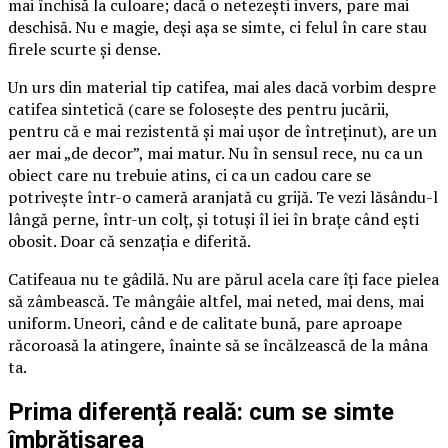
mai închisă la culoare; dacă o netezești invers, pare mai
deschisă. Nu e magie, deși așa se simte, ci felul în care stau
firele scurte și dense.
Un urs din material tip catifea, mai ales dacă vorbim despre
catifea sintetică (care se folosește des pentru jucării,
pentru că e mai rezistentă și mai ușor de întreținut), are un
aer mai „de decor”, mai matur. Nu în sensul rece, nu ca un
obiect care nu trebuie atins, ci ca un cadou care se
potrivește într-o cameră aranjată cu grijă. Te vezi lăsându-l
lângă perne, într-un colț, și totuși îl iei în brațe când ești
obosit. Doar că senzația e diferită.
Catifeaua nu te gâdilă. Nu are părul acela care îți face pielea
să zâmbească. Te mângâie altfel, mai neted, mai dens, mai
uniform. Uneori, când e de calitate bună, pare aproape
răcoroasă la atingere, înainte să se încălzească de la mâna
ta.
Prima diferență reală: cum se simte
îmbrățișarea