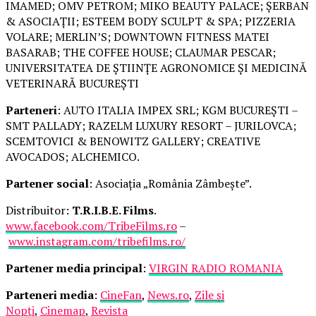
IMAMED; OMV PETROM; MIKO BEAUTY PALACE; ȘERBAN
& ASOCIAȚII; ESTEEM BODY SCULPT & SPA; PIZZERIA
VOLARE; MERLIN’S; DOWNTOWN FITNESS MATEI
BASARAB; THE COFFEE HOUSE; CLAUMAR PESCAR;
UNIVERSITATEA DE ȘTIINȚE AGRONOMICE ȘI MEDICINĂ
VETERINARĂ BUCUREȘTI
Parteneri
: AUTO ITALIA IMPEX SRL; KGM BUCUREȘTI –
SMT PALLADY; RAZELM LUXURY RESORT – JURILOVCA;
SCEMTOVICI & BENOWITZ GALLERY; CREATIVE
AVOCADOS; ALCHEMICO.
Partener social
: Asociația „România Zâmbește”.
Distribuitor:
T.R.I.B.E. Films
.
www.facebook.com/TribeFilms.ro
–
www.instagram.com/tribefilms.ro/
Partener media principal
:
VIRGIN RADIO ROMANIA
Parteneri media
:
CineFan
,
News.ro
,
Zile și
Nopți
,
Cinemap
,
Revista