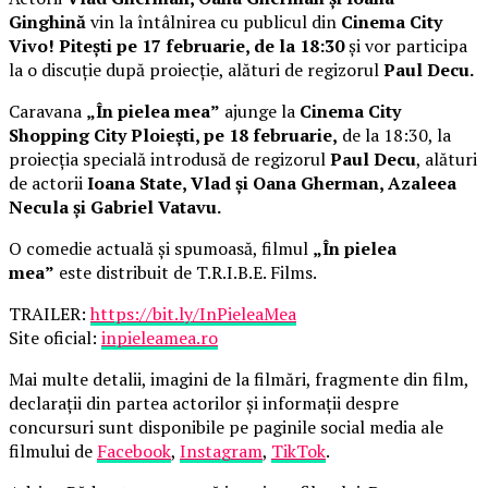
Ginghină
vin la întâlnirea cu publicul din
Cinema City
Vivo! Pitești pe 17 februarie, de la 18:30
și vor participa
la o discuție după proiecție, alături de regizorul
Paul Decu.
Caravana
„În pielea mea”
ajunge la
Cinema City
Shopping City Ploiești, pe 18 februarie,
de la 18:30, la
proiecția specială introdusă de regizorul
Paul Decu
, alături
de actorii
Ioana State, Vlad și Oana Gherman, Azaleea
Necula și Gabriel Vatavu.
O comedie actuală și spumoasă, filmul
„În pielea
mea”
este distribuit de T.R.I.B.E. Films.
TRAILER:
https://bit.ly/InPieleaMea
Site oficial:
inpieleamea.ro
Mai multe detalii, imagini de la filmări, fragmente din film,
declarații din partea actorilor și informații despre
concursuri sunt disponibile pe paginile social media ale
filmului de
Facebook
,
Instagram
,
TikTok
.