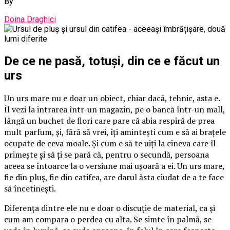
By
Doina Draghici
De ce ne pasă, totuși, din ce e făcut un
urs
Un urs mare nu e doar un obiect, chiar dacă, tehnic, asta e.
Îl vezi la intrarea într-un magazin, pe o bancă într-un mall,
lângă un buchet de flori care pare că abia respiră de prea
mult parfum, și, fără să vrei, îți amintești cum e să ai brațele
ocupate de ceva moale. Și cum e să te uiți la cineva care îl
primește și să ți se pară că, pentru o secundă, persoana
aceea se întoarce la o versiune mai ușoară a ei. Un urs mare,
fie din pluș, fie din catifea, are darul ăsta ciudat de a te face
să încetinești.
Diferența dintre ele nu e doar o discuție de material, ca și
cum am compara o perdea cu alta. Se simte în palmă, se