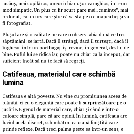
jucăuș, mai copilăros, uneori chiar ușor caraghios, într-un
mod simpatic. Un plus cu fir scurt pare mai „cuminte”, mai
ordonat, ca un urs care știe că va sta pe o canapea bej și va
fi fotografiat.
Plușul are și o calitate pe care o observi abia după ce trec
săptămâni: se iartă. Dacă îl strângi, dacă îl turtești, dacă îl
înghesui într-un portbagaj, își revine, în general, destul de
bine. Puful lui se ridică iar, poate nu chiar ca la început, dar
suficient încât să nu te facă să regreți.
Catifeaua, materialul care schimbă
lumina
Catifeaua e altă poveste. Nu vine cu promisiunea aceea de
blăniță, ci cu o eleganță care poate fi surprinzătoare pe o
jucărie. E genul de material care, chiar și când e într-o
culoare simplă, pare că are opinii. În lumină, catifeaua are
luciul acela discret, schimbător, ca o apă liniștită care
prinde reflexe. Dacă treci palma peste ea într-un sens, e