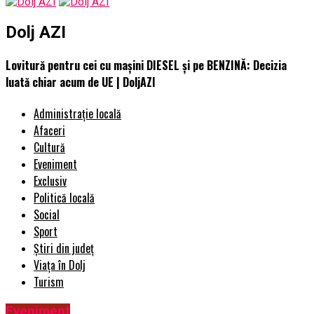
Dolj AZI
Lovitură pentru cei cu mașini DIESEL și pe BENZINĂ: Decizia
luată chiar acum de UE | DoljAZI
Administrație locală
Afaceri
Cultură
Eveniment
Exclusiv
Politică locală
Social
Sport
Știri din județ
Viața în Dolj
Turism
Eveniment