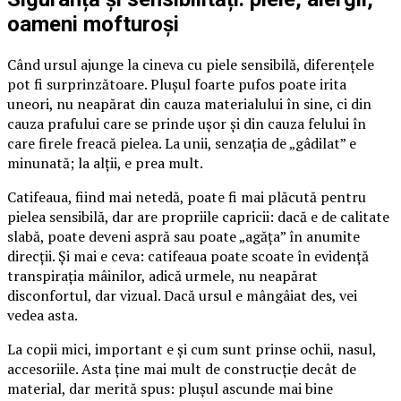
oameni mofturoși
Când ursul ajunge la cineva cu piele sensibilă, diferențele
pot fi surprinzătoare. Plușul foarte pufos poate irita
uneori, nu neapărat din cauza materialului în sine, ci din
cauza prafului care se prinde ușor și din cauza felului în
care firele freacă pielea. La unii, senzația de „gâdilat” e
minunată; la alții, e prea mult.
Catifeaua, fiind mai netedă, poate fi mai plăcută pentru
pielea sensibilă, dar are propriile capricii: dacă e de calitate
slabă, poate deveni aspră sau poate „agăța” în anumite
direcții. Și mai e ceva: catifeaua poate scoate în evidență
transpirația mâinilor, adică urmele, nu neapărat
disconfortul, dar vizual. Dacă ursul e mângâiat des, vei
vedea asta.
La copii mici, important e și cum sunt prinse ochii, nasul,
accesoriile. Asta ține mai mult de construcție decât de
material, dar merită spus: plușul ascunde mai bine