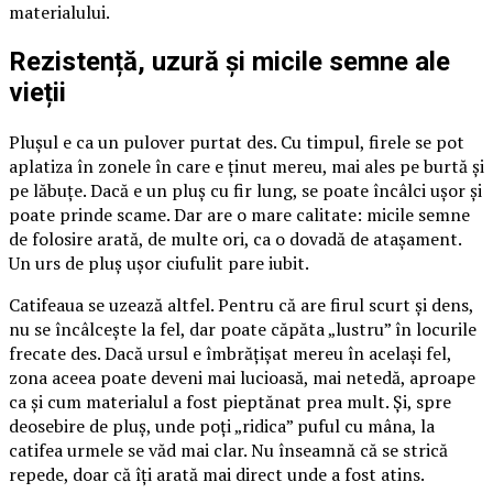
materialului.
Rezistență, uzură și micile semne ale
vieții
Plușul e ca un pulover purtat des. Cu timpul, firele se pot
aplatiza în zonele în care e ținut mereu, mai ales pe burtă și
pe lăbuțe. Dacă e un pluș cu fir lung, se poate încâlci ușor și
poate prinde scame. Dar are o mare calitate: micile semne
de folosire arată, de multe ori, ca o dovadă de atașament.
Un urs de pluș ușor ciufulit pare iubit.
Catifeaua se uzează altfel. Pentru că are firul scurt și dens,
nu se încâlcește la fel, dar poate căpăta „lustru” în locurile
frecate des. Dacă ursul e îmbrățișat mereu în același fel,
zona aceea poate deveni mai lucioasă, mai netedă, aproape
ca și cum materialul a fost pieptănat prea mult. Și, spre
deosebire de pluș, unde poți „ridica” puful cu mâna, la
catifea urmele se văd mai clar. Nu înseamnă că se strică
repede, doar că îți arată mai direct unde a fost atins.