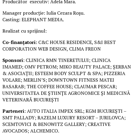
Producător executiv: Adela Mara.
Manager producție: Iulia Cezara Roșu.
Casting: ELEPHANT MEDIA.
Realizat cu sprijinul:
Co-finanțatori:
C&C HOUSE RESIDENCE, S&I BEST
CORPORATION WEB DESIGN, CLIMA FREON
Sponsori
: CLINICA RMN TINERETULUI; CLINICA
IMAMED; OMV PETROM; MIKO BEAUTY PALACE; ȘERBAN
& ASOCIAȚII; ESTEEM BODY SCULPT & SPA; PIZZERIA
VOLARE; MERLIN’S; DOWNTOWN FITNESS MATEI
BASARAB; THE COFFEE HOUSE; CLAUMAR PESCAR;
UNIVERSITATEA DE ȘTIINȚE AGRONOMICE ȘI MEDICINĂ
VETERINARĂ BUCUREȘTI
Parteneri
: AUTO ITALIA IMPEX SRL; KGM BUCUREȘTI –
SMT PALLADY; RAZELM LUXURY RESORT – JURILOVCA;
SCEMTOVICI & BENOWITZ GALLERY; CREATIVE
AVOCADOS; ALCHEMICO.