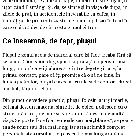
vede în lumină, se aude aproape, în felul în care foșnește
ușor când îl strângi. Și, da, se simte și în viața de după, în
zilele de praf, în accidentele inevitabile cu cafea, în
îmbrățișările prea entuziaste ale unui copil sau în felul în
care o pisică decide că acesta e noul ei tron.
Ce înseamnă, de fapt, plușul
Plușul e genul acela de material care își face treaba fără să
se laude. Când spui pluș, spui o suprafață cu perișori mai
lungi, un puf care îți alunecă printre degete și care, la
primul contact, pare că îți promite că o să fie bine. În
lumea jucăriilor, plușul e asociat cu ideea de confort direct,
imediat, fără întrebări.
Din punct de vedere practic, plușul folosit la urșii mari e,
cel mai des, un material sintetic, de obicei poliester, cu o
structură care ține bine și care suportă destul de multă
viață. Se poate face foarte moale sau mai „blănos”, se poate
tunde scurt sau lăsa mai lung, iar asta schimbă complet
personalitatea ursului. Un plus cu fir mai lung arată mai