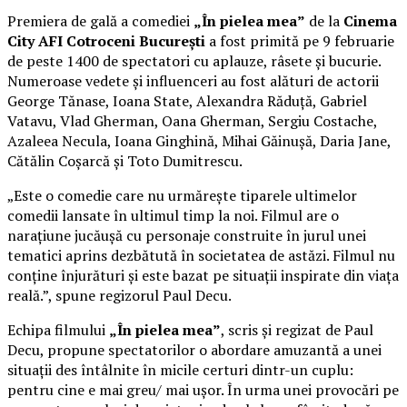
Premiera de gală a comediei
„În pielea mea”
de la
Cinema
City AFI Cotroceni București
a fost primită pe 9 februarie
de peste 1400 de spectatori cu aplauze, râsete și bucurie.
Numeroase vedete și influenceri au fost alături de actorii
George Tănase, Ioana State, Alexandra Răduță, Gabriel
Vatavu, Vlad Gherman, Oana Gherman, Sergiu Costache,
Azaleea Necula, Ioana Ginghină, Mihai Găinușă, Daria Jane,
Cătălin Coșarcă și Toto Dumitrescu.
„Este o comedie care nu urmărește tiparele ultimelor
comedii lansate în ultimul timp la noi. Filmul are o
narațiune jucăușă cu personaje construite în jurul unei
tematici aprins dezbătută în societatea de astăzi. Filmul nu
conține înjurături și este bazat pe situații inspirate din viața
reală.”, spune regizorul Paul Decu.
Echipa filmului
„În pielea mea”
, scris și regizat de Paul
Decu, propune spectatorilor o abordare amuzantă a unei
situații des întâlnite în micile certuri dintr-un cuplu:
pentru cine e mai greu/ mai ușor. În urma unei provocări pe