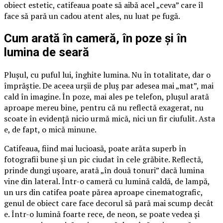
obiect estetic, catifeaua poate să aibă acel „ceva” care îl
face să pară un cadou atent ales, nu luat pe fugă.
Cum arată în cameră, în poze și în
lumina de seară
Plușul, cu puful lui, înghite lumina. Nu în totalitate, dar o
împrăștie. De aceea urșii de pluș par adesea mai „mat”, mai
cald în imagine. În poze, mai ales pe telefon, plușul arată
aproape mereu bine, pentru că nu reflectă exagerat, nu
scoate în evidență nicio urmă mică, nici un fir ciufulit. Asta
e, de fapt, o mică minune.
Catifeaua, fiind mai lucioasă, poate arăta superb în
fotografii bune și un pic ciudat în cele grăbite. Reflectă,
prinde dungi ușoare, arată „în două tonuri” dacă lumina
vine din lateral. Într-o cameră cu lumină caldă, de lampă,
un urs din catifea poate părea aproape cinematografic,
genul de obiect care face decorul să pară mai scump decât
e. Într-o lumină foarte rece, de neon, se poate vedea și