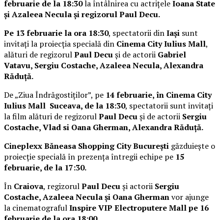
februarie de la 18:30
la întâlnirea cu actrițele
Ioana State
și Azaleea Necula și regizorul Paul Decu.
Pe 13 februarie la ora 18:30
, spectatorii din
Iași
sunt
invitați la proiecția specială din
Cinema City Iulius Mall
,
alături de regizorul
Paul Decu
și de actorii
Gabriel
Vatavu, Sergiu Costache, Azaleea Necula, Alexandra
Răduță.
De „Ziua Îndrăgostiților”, pe
14 februarie, în Cinema City
Iulius Mall Suceava, de la 18:30
, spectatorii sunt invitați
la film alături de regizorul
Paul Decu
și de actorii
Sergiu
Costache, Vlad si Oana Gherman, Alexandra Răduță.
Cineplexx Băneasa Shopping City București
găzduiește o
proiecție specială în prezența întregii echipe pe
15
februarie, de la 17:30.
În
Craiova
, regizorul
Paul Decu
și actorii
Sergiu
Costache, Azaleea Necula și Oana Gherman
vor ajunge
la cinematograful
Inspire VIP Electroputere Mall pe 16
februarie de la ora 18:00
.