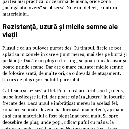
partea mai practică: orice urmă de mână, orice zonă
„mângâiată invers” se observă. Nu e un defect, e natura
materialului.
Rezistență, uzură și micile semne ale
vieții
Plușul e ca un pulover purtat des. Cu timpul, firele se pot
aplatiza în zonele în care e ținut mereu, mai ales pe burtă și
pe lăbuțe. Dacă e un pluș cu fir lung, se poate încâlci ușor și
poate prinde scame. Dar are o mare calitate: micile semne
de folosire arată, de multe ori, ca o dovadă de atașament.
Un urs de pluș ușor ciufulit pare iubit.
Catifeaua se uzează altfel. Pentru că are firul scurt și dens,
nu se încâlcește la fel, dar poate căpăta „lustru” în locurile
frecate des. Dacă ursul e îmbrățișat mereu în același fel,
zona aceea poate deveni mai lucioasă, mai netedă, aproape
ca și cum materialul a fost pieptănat prea mult. Și, spre
deosebire de pluș, unde poți „ridica” puful cu mâna, la
catifea urmele se văd mai clar. Nu înseamnă că se strică