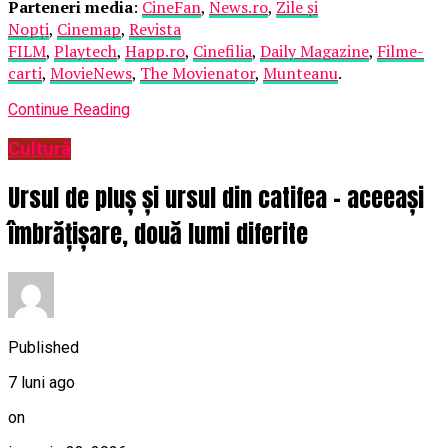
Parteneri media
:
CineFan
,
News.ro
,
Zile și
Nopți
,
Cinemap
,
Revista
FILM
,
Playtech
,
Happ.ro
,
Cinefilia
,
Daily Magazine
,
Filme-
carti
,
MovieNews
,
The Movienator
,
Munteanu
.
Continue Reading
Cultură
Ursul de pluș și ursul din catifea – aceeași
îmbrățișare, două lumi diferite
Published
7 luni ago
on