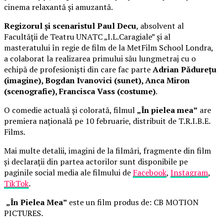
cinema relaxantă și amuzantă.
Regizorul și scenaristul Paul Decu
, absolvent al
Facultății de Teatru UNATC „I.L.Caragiale” și al
masteratului în regie de film de la MetFilm School Londra,
a colaborat la realizarea primului său lungmetraj cu o
echipă de profesioniști din care fac parte
Adrian Pădurețu
(imagine), Bogdan Ivanovici (sunet), Anca Miron
(scenografie), Francisca Vass (costume)
.
O comedie actuală și colorată, filmul
„În pielea mea”
are
premiera națională pe 10 februarie, distribuit de T.R.I.B.E.
Films.
Mai multe detalii, imagini de la filmări, fragmente din film
și declarații din partea actorilor sunt disponibile pe
paginile social media ale filmului de
Facebook
,
Instagram
,
TikTok
.
„În Pielea Mea”
este un film produs de: CB MOTION
PICTURES.