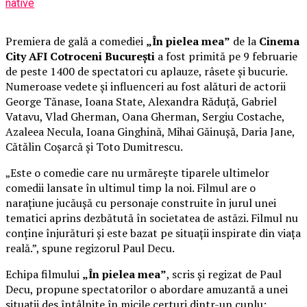
native
Premiera de gală a comediei
„În pielea mea”
de la
Cinema
City AFI Cotroceni București
a fost primită pe 9 februarie
de peste 1400 de spectatori cu aplauze, râsete și bucurie.
Numeroase vedete și influenceri au fost alături de actorii
George Tănase, Ioana State, Alexandra Răduță, Gabriel
Vatavu, Vlad Gherman, Oana Gherman, Sergiu Costache,
Azaleea Necula, Ioana Ginghină, Mihai Găinușă, Daria Jane,
Cătălin Coșarcă și Toto Dumitrescu.
„Este o comedie care nu urmărește tiparele ultimelor
comedii lansate în ultimul timp la noi. Filmul are o
narațiune jucăușă cu personaje construite în jurul unei
tematici aprins dezbătută în societatea de astăzi. Filmul nu
conține înjurături și este bazat pe situații inspirate din viața
reală.”, spune regizorul Paul Decu.
Echipa filmului
„În pielea mea”
, scris și regizat de Paul
Decu, propune spectatorilor o abordare amuzantă a unei
situații des întâlnite în micile certuri dintr-un cuplu: