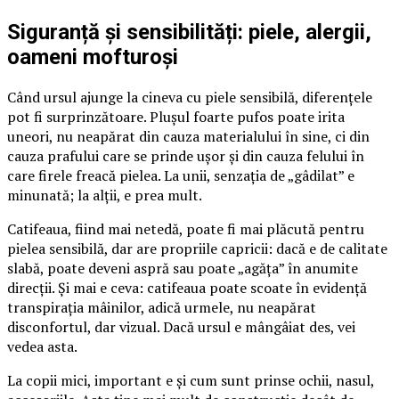
Siguranță și sensibilități: piele, alergii,
oameni mofturoși
Când ursul ajunge la cineva cu piele sensibilă, diferențele
pot fi surprinzătoare. Plușul foarte pufos poate irita
uneori, nu neapărat din cauza materialului în sine, ci din
cauza prafului care se prinde ușor și din cauza felului în
care firele freacă pielea. La unii, senzația de „gâdilat” e
minunată; la alții, e prea mult.
Catifeaua, fiind mai netedă, poate fi mai plăcută pentru
pielea sensibilă, dar are propriile capricii: dacă e de calitate
slabă, poate deveni aspră sau poate „agăța” în anumite
direcții. Și mai e ceva: catifeaua poate scoate în evidență
transpirația mâinilor, adică urmele, nu neapărat
disconfortul, dar vizual. Dacă ursul e mângâiat des, vei
vedea asta.
La copii mici, important e și cum sunt prinse ochii, nasul,