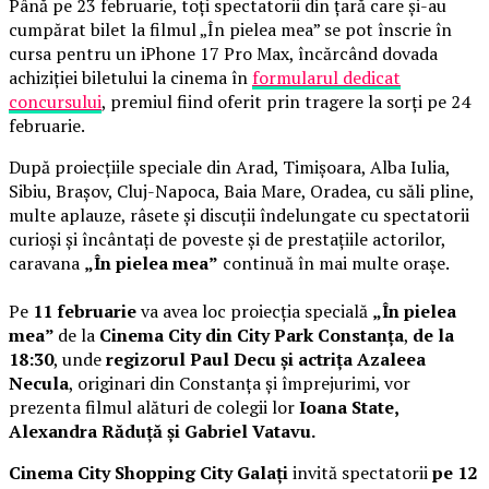
Până pe 23 februarie, toți spectatorii din țară care și-au
cumpărat bilet la filmul „În pielea mea” se pot înscrie în
cursa pentru un iPhone 17 Pro Max, încărcând dovada
achiziției biletului la cinema în
formularul dedicat
concursului
, premiul fiind oferit prin tragere la sorți pe 24
februarie.
După proiecțiile speciale din Arad, Timișoara, Alba Iulia,
Sibiu, Brașov, Cluj-Napoca, Baia Mare, Oradea, cu săli pline,
multe aplauze, râsete și discuții îndelungate cu spectatorii
curioși și încântați de poveste și de prestațiile actorilor,
caravana
„În pielea mea”
continuă în mai multe orașe.
Pe
11 februarie
va avea loc proiecția specială
„În pielea
mea”
de la
Cinema City din City Park Constanța
,
de la
18:30
, unde
regizorul Paul Decu și actrița Azaleea
Necula
, originari din Constanța și împrejurimi, vor
prezenta filmul alături de colegii lor
Ioana State,
Alexandra Răduță și Gabriel Vatavu.
Cinema City Shopping City Galați
invită spectatorii
pe 12