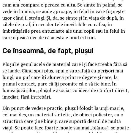
cum am compara o perdea cu alta. Se simte în palmă, se
vede în lumină, se aude aproape, în felul în care foșnește
ușor când îl strângi. Și, da, se simte și în viața de după, în
zilele de praf, în accidentele inevitabile cu cafea, în
îmbrățișările prea entuziaste ale unui copil sau în felul în
care o pisică decide că acesta e noul ei tron.
Ce înseamnă, de fapt, plușul
Plușul e genul acela de material care își face treaba fără să
se laude. Când spui pluș, spui o suprafață cu perișori mai
lungi, un puf care îți alunecă printre degete și care, la
primul contact, pare că îți promite că o să fie bine. În
lumea jucăriilor, plușul e asociat cu ideea de confort direct,
imediat, fără întrebări.
Din punct de vedere practic, plușul folosit la urșii mari e,
cel mai des, un material sintetic, de obicei poliester, cu o
structură care ține bine și care suportă destul de multă
viață. Se poate face foarte moale sau mai „blănos”, se poate