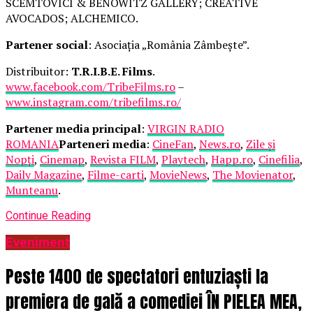
SCEMTOVICI & BENOWITZ GALLERY; CREATIVE
AVOCADOS; ALCHEMICO.
Partener social
: Asociația „România Zâmbește”.
Distribuitor:
T.R.I.B.E. Films
.
www.facebook.com/TribeFilms.ro
–
www.instagram.com/tribefilms.ro/
Partener media principal
:
VIRGIN RADIO
ROMANIA
Parteneri media
:
CineFan
,
News.ro
,
Zile și
Nopți
,
Cinemap
,
Revista FILM
,
Playtech
,
Happ.ro
,
Cinefilia
,
Daily Magazine
,
Filme-carti
,
MovieNews
,
The Movienator
,
Munteanu
.
Continue Reading
Eveniment
Peste 1400 de spectatori entuziaști la
premiera de gală a comediei ÎN PIELEA MEA,