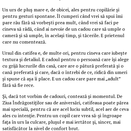
Un urs de pluș mare e, de obicei, ales pentru copilărie și
pentru gesturi spontane. Îl cumperi când vrei să spui îmi
pare rău fără să vorbești prea mult, când vrei să faci pe
cineva să râdă, când ai nevoie de un cadou care să umple o
cameră și să umple, în același timp, și tăcerile. E prietenul
care nu comentează.
Ursul din catifea e, de multe ori, pentru cineva care iubește
textura și detaliul. E cadoul pentru o persoană care își alege
cu grijă lucrurile din casă, care are o pătură preferată și o
cană preferată și care, dacă o întrebi de ce, ridică din umeri
și spune că așa îi place. E un cadou care pare mai „adult”
fără să fie rece.
Și, dacă tot vorbim de cadouri, contează și momentul. De
Ziua Îndrăgostiților sau de aniversări, catifeaua poate părea
mai specială, pentru că are acel luciu subtil, acel aer de ceva
ales cu intenție. Pentru un copil care vrea să-și îngroape
fața în urs la culcare, plușul e mai iertător și, sincer, mai
satisfăcător la nivel de confort brut.