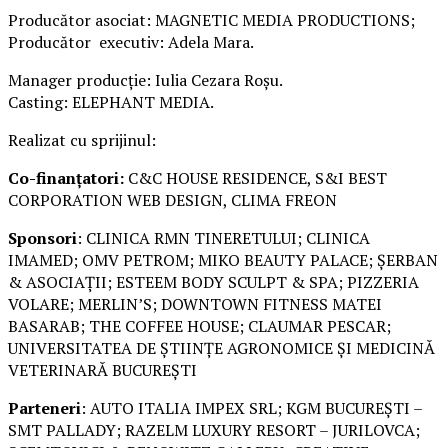
Producător asociat: MAGNETIC MEDIA PRODUCTIONS;
Producător executiv: Adela Mara.
Manager producție: Iulia Cezara Roșu.
Casting: ELEPHANT MEDIA.
Realizat cu sprijinul:
Co-finanțatori:
C&C HOUSE RESIDENCE, S&I BEST
CORPORATION WEB DESIGN, CLIMA FREON
Sponsori
: CLINICA RMN TINERETULUI; CLINICA
IMAMED; OMV PETROM; MIKO BEAUTY PALACE; ȘERBAN
& ASOCIAȚII; ESTEEM BODY SCULPT & SPA; PIZZERIA
VOLARE; MERLIN’S; DOWNTOWN FITNESS MATEI
BASARAB; THE COFFEE HOUSE; CLAUMAR PESCAR;
UNIVERSITATEA DE ȘTIINȚE AGRONOMICE ȘI MEDICINĂ
VETERINARĂ BUCUREȘTI
Parteneri
: AUTO ITALIA IMPEX SRL; KGM BUCUREȘTI –
SMT PALLADY; RAZELM LUXURY RESORT – JURILOVCA;