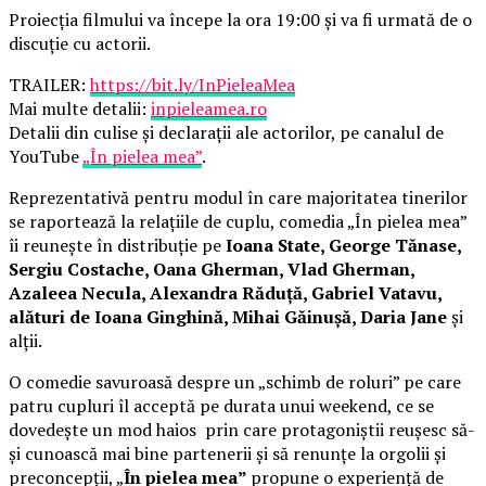
Proiecția filmului va începe la ora 19:00 și va fi urmată de o
discuție cu actorii.
TRAILER:
https://bit.ly/InPieleaMea
Mai multe detalii:
inpieleamea.ro
Detalii din culise și declarații ale actorilor, pe canalul de
YouTube
„În pielea mea”
.
Reprezentativă pentru modul în care majoritatea tinerilor
se raportează la relațiile de cuplu, comedia „În pielea mea”
îi reunește în distribuție pe
Ioana State, George Tănase,
Sergiu Costache, Oana Gherman, Vlad Gherman,
Azaleea Necula, Alexandra Răduță, Gabriel Vatavu,
alături de Ioana Ginghină, Mihai Găinușă, Daria Jane
și
alții.
O comedie savuroasă despre un „schimb de roluri” pe care
patru cupluri îl acceptă pe durata unui weekend, ce se
dovedește un mod haios prin care protagoniștii reușesc să-
și cunoască mai bine partenerii și să renunțe la orgolii și
preconcepții, „
În pielea mea”
propune o experiență de