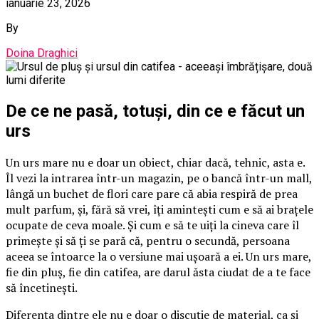
ianuarie 23, 2026
By
Doina Draghici
De ce ne pasă, totuși, din ce e făcut un
urs
Un urs mare nu e doar un obiect, chiar dacă, tehnic, asta e.
Îl vezi la intrarea într-un magazin, pe o bancă într-un mall,
lângă un buchet de flori care pare că abia respiră de prea
mult parfum, și, fără să vrei, îți amintești cum e să ai brațele
ocupate de ceva moale. Și cum e să te uiți la cineva care îl
primește și să ți se pară că, pentru o secundă, persoana
aceea se întoarce la o versiune mai ușoară a ei. Un urs mare,
fie din pluș, fie din catifea, are darul ăsta ciudat de a te face
să încetinești.
Diferența dintre ele nu e doar o discuție de material, ca și