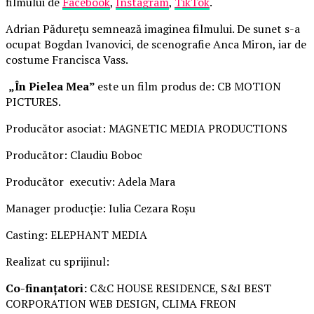
filmului de
Facebook
,
Instagram
,
TikTok
.
Adrian Pădurețu semnează imaginea filmului. De sunet s-a
ocupat Bogdan Ivanovici, de scenografie Anca Miron, iar de
costume Francisca Vass.
„În Pielea Mea”
este un film produs de: CB MOTION
PICTURES.
Producător asociat: MAGNETIC MEDIA PRODUCTIONS
Producător: Claudiu Boboc
Producător executiv: Adela Mara
Manager producție: Iulia Cezara Roșu
Casting: ELEPHANT MEDIA
Realizat cu sprijinul:
Co-finanțatori:
C&C HOUSE RESIDENCE, S&I BEST
CORPORATION WEB DESIGN, CLIMA FREON