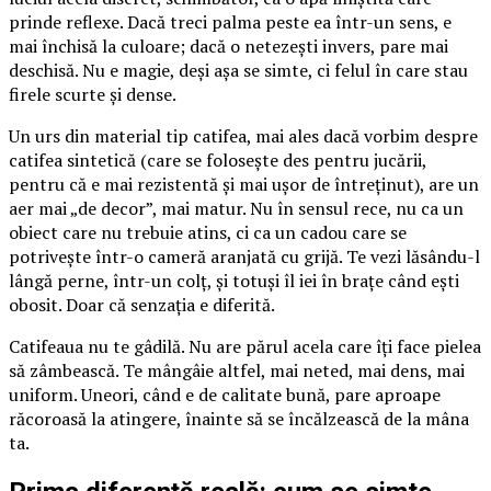
prinde reflexe. Dacă treci palma peste ea într-un sens, e
mai închisă la culoare; dacă o netezești invers, pare mai
deschisă. Nu e magie, deși așa se simte, ci felul în care stau
firele scurte și dense.
Un urs din material tip catifea, mai ales dacă vorbim despre
catifea sintetică (care se folosește des pentru jucării,
pentru că e mai rezistentă și mai ușor de întreținut), are un
aer mai „de decor”, mai matur. Nu în sensul rece, nu ca un
obiect care nu trebuie atins, ci ca un cadou care se
potrivește într-o cameră aranjată cu grijă. Te vezi lăsându-l
lângă perne, într-un colț, și totuși îl iei în brațe când ești
obosit. Doar că senzația e diferită.
Catifeaua nu te gâdilă. Nu are părul acela care îți face pielea
să zâmbească. Te mângâie altfel, mai neted, mai dens, mai
uniform. Uneori, când e de calitate bună, pare aproape
răcoroasă la atingere, înainte să se încălzească de la mâna
ta.