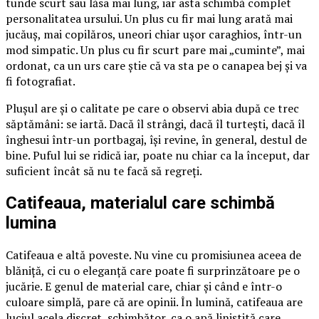
tunde scurt sau lăsa mai lung, iar asta schimbă complet
personalitatea ursului. Un plus cu fir mai lung arată mai
jucăuș, mai copilăros, uneori chiar ușor caraghios, într-un
mod simpatic. Un plus cu fir scurt pare mai „cuminte”, mai
ordonat, ca un urs care știe că va sta pe o canapea bej și va
fi fotografiat.
Plușul are și o calitate pe care o observi abia după ce trec
săptămâni: se iartă. Dacă îl strângi, dacă îl turtești, dacă îl
înghesui într-un portbagaj, își revine, în general, destul de
bine. Puful lui se ridică iar, poate nu chiar ca la început, dar
suficient încât să nu te facă să regreți.
Catifeaua, materialul care schimbă
lumina
Catifeaua e altă poveste. Nu vine cu promisiunea aceea de
blăniță, ci cu o eleganță care poate fi surprinzătoare pe o
jucărie. E genul de material care, chiar și când e într-o
culoare simplă, pare că are opinii. În lumină, catifeaua are
luciul acela discret, schimbător, ca o apă liniștită care