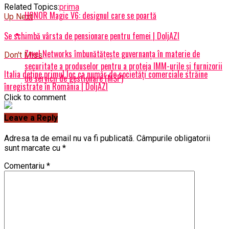
Related Topics:
prima
HONOR Magic V6: designul care se poartă
Up Next
Se schimbă vârsta de pensionare pentru femei | DoljAZI
Zyxel Networks îmbunătățește guvernanța în materie de
Don't Miss
securitate a produselor pentru a proteja IMM-urile și furnizorii
Italia deține primul loc ca număr de societăți comerciale străine
de servicii de gestionare (MSP)
înregistrate în România | DoljAZI
Click to comment
Leave a Reply
Adresa ta de email nu va fi publicată.
Câmpurile obligatorii
sunt marcate cu
*
Comentariu
*