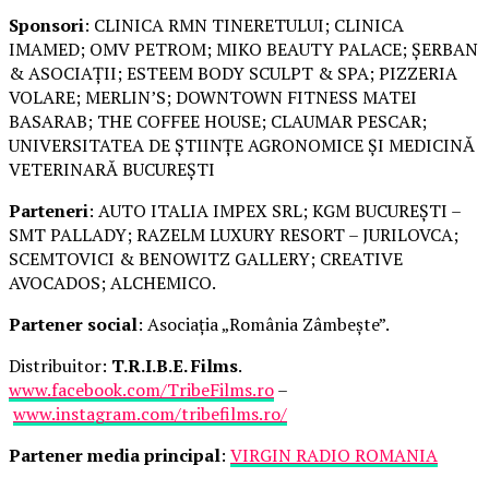
Sponsori
: CLINICA RMN TINERETULUI; CLINICA
IMAMED; OMV PETROM; MIKO BEAUTY PALACE; ȘERBAN
& ASOCIAȚII; ESTEEM BODY SCULPT & SPA; PIZZERIA
VOLARE; MERLIN’S; DOWNTOWN FITNESS MATEI
BASARAB; THE COFFEE HOUSE; CLAUMAR PESCAR;
UNIVERSITATEA DE ȘTIINȚE AGRONOMICE ȘI MEDICINĂ
VETERINARĂ BUCUREȘTI
Parteneri
: AUTO ITALIA IMPEX SRL; KGM BUCUREȘTI –
SMT PALLADY; RAZELM LUXURY RESORT – JURILOVCA;
SCEMTOVICI & BENOWITZ GALLERY; CREATIVE
AVOCADOS; ALCHEMICO.
Partener social
: Asociația „România Zâmbește”.
Distribuitor:
T.R.I.B.E. Films
.
www.facebook.com/TribeFilms.ro
–
www.instagram.com/tribefilms.ro/
Partener media principal
:
VIRGIN RADIO ROMANIA