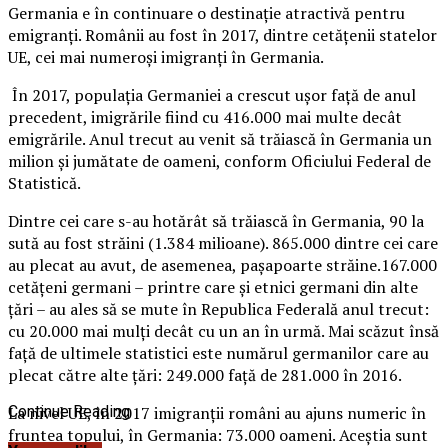
Germania e în continuare o destinaţie atractivă pentru
emigranţi. Românii au fost în 2017, dintre cetăţenii statelor
UE, cei mai numeroşi imigranţi în Germania.
În 2017, populaţia Germaniei a crescut uşor faţă de anul
precedent, imigrările fiind cu 416.000 mai multe decât
emigrările. Anul trecut au venit să trăiască în Germania un
milion şi jumătate de oameni, conform Oficiului Federal de
Statistică.
Dintre cei care s-au hotărât să trăiască în Germania, 90 la
sută au fost străini (1.384 milioane).
865.000 dintre cei care
au plecat au avut, de asemenea, paşapoarte străine.167.000
cetăţeni germani – printre care şi etnici germani din alte
ţări – au ales să se mute în Republica Federală anul trecut:
cu 20.000 mai mulţi decât cu un an în urmă. Mai scăzut însă
faţă de ultimele statistici este numărul germanilor care au
plecat către alte ţări: 249.000 faţă de 281.000 în 2016.
La nivel UE, în 2017 imigranţii români au ajuns numeric în
Continue Reading
fruntea topului, în Germania: 73.000 oameni. Aceştia sunt