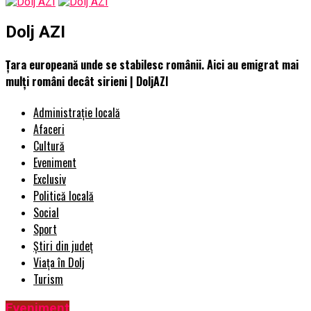
Dolj AZI
Țara europeană unde se stabilesc românii. Aici au emigrat mai
mulți români decât sirieni | DoljAZI
Administrație locală
Afaceri
Cultură
Eveniment
Exclusiv
Politică locală
Social
Sport
Știri din județ
Viața în Dolj
Turism
Eveniment