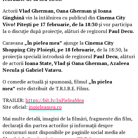
Actorii
Vlad Gherman, Oana Gherman și Ioana
Ginghină
vin la întâlnirea cu publicul din
Cinema City
Vivo! Pitești pe 17 februarie, de la 18:30
și vor participa
la o discuție după proiecție, alături de regizorul
Paul Decu.
Caravana
„În pielea mea”
ajunge la
Cinema City
Shopping City Ploiești, pe 18 februarie,
de la 18:30, la
proiecția specială introdusă de regizorul
Paul Decu
, alături
de actorii
Ioana State, Vlad și Oana Gherman, Azaleea
Necula și Gabriel Vatavu.
O comedie actuală și spumoasă, filmul
„În pielea
mea”
este distribuit de T.R.I.B.E. Films.
TRAILER:
https://bit.ly/InPieleaMea
Site oficial:
inpieleamea.ro
Mai multe detalii, imagini de la filmări, fragmente din film,
declarații din partea actorilor și informații despre
concursuri sunt disponibile pe paginile social media ale