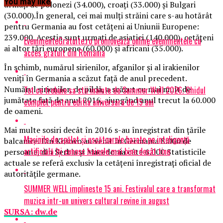
You may like
urmaţi de polonezi (34.000), croaţi (33.000) şi Bulgari
(30.000).În general, cei mai mulţi străini care s-au hotărât
pentru Germania au fost cetăţeni ai Uniunii Europene:
239.000. Aceştia sunt urmaţi de asiatici (140.000), cetăţeni
EvenimenteGratuite.ro promovează online evenimentele cu
ai altor ţări europene (60.000) şi africani (35.000).
acces gratuit din România
În schimb, numărul sirienilor, afganilor şi al irakienilor
veniţi în Germania a scăzut faţă de anul precedent.
Numărul sirienilor, de pildă, a scăzut cu mai mult de
Tot ce trebuie sa stii inainte de Summer Well 2026. Ghidul
jumătate faţă de anul 2016, ajungând anul trecut la 60.000
complet pentru editia aniversara de 15 ani
de oameni.
Mai multe sosiri decât în 2016 s-au înregistrat din ţările
Mașinile de spălat și uscătoarele bazate pe inteligență
balcanice. Din Kosovo au venit în Germania 8.000 de
artificială îți cunosc hainele mai bine decât tine
persoane, din Serbia şi Macedonia câte 6.000.Statisticile
actuale se referă exclusiv la cetăţeni înregistraţi oficial de
autorităţile germane.
SUMMER WELL implineste 15 ani. Festivalul care a transformat
muzica intr-un univers cultural revine in august
SURSA: dw.de