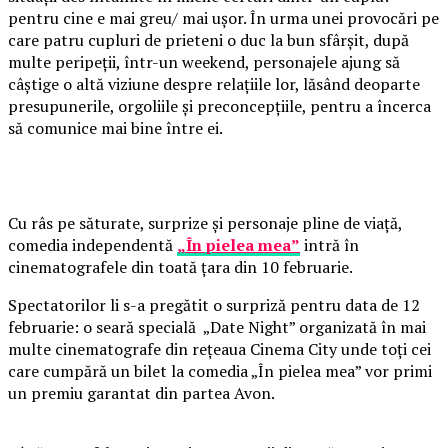
pentru cine e mai greu/ mai ușor. În urma unei provocări pe
care patru cupluri de prieteni o duc la bun sfârșit, după
multe peripeții, într-un weekend, personajele ajung să
câștige o altă viziune despre relațiile lor, lăsând deoparte
presupunerile, orgoliile și preconcepțiile, pentru a încerca
să comunice mai bine între ei.
Cu râs pe săturate, surprize și personaje pline de viață,
comedia independentă
„În pielea mea”
intră în
cinematografele din toată țara din 10 februarie.
Spectatorilor li s-a pregătit o surpriză pentru data de 12
februarie: o seară specială „Date Night” organizată în mai
multe cinematografe din rețeaua Cinema City unde toți cei
care cumpără un bilet la comedia „În pielea mea” vor primi
un premiu garantat din partea Avon.