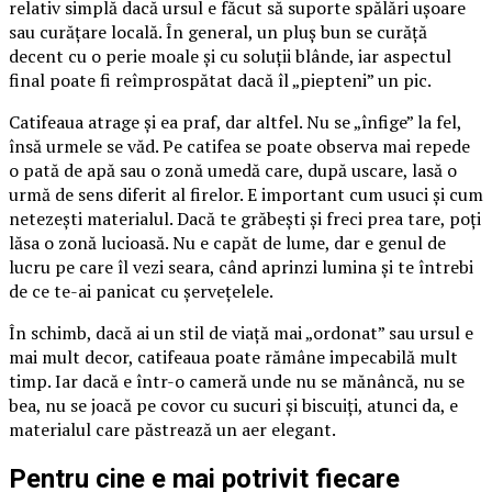
relativ simplă dacă ursul e făcut să suporte spălări ușoare
sau curățare locală. În general, un pluș bun se curăță
decent cu o perie moale și cu soluții blânde, iar aspectul
final poate fi reîmprospătat dacă îl „piepteni” un pic.
Catifeaua atrage și ea praf, dar altfel. Nu se „înfige” la fel,
însă urmele se văd. Pe catifea se poate observa mai repede
o pată de apă sau o zonă umedă care, după uscare, lasă o
urmă de sens diferit al firelor. E important cum usuci și cum
netezești materialul. Dacă te grăbești și freci prea tare, poți
lăsa o zonă lucioasă. Nu e capăt de lume, dar e genul de
lucru pe care îl vezi seara, când aprinzi lumina și te întrebi
de ce te-ai panicat cu șervețelele.
În schimb, dacă ai un stil de viață mai „ordonat” sau ursul e
mai mult decor, catifeaua poate rămâne impecabilă mult
timp. Iar dacă e într-o cameră unde nu se mănâncă, nu se
bea, nu se joacă pe covor cu sucuri și biscuiți, atunci da, e
materialul care păstrează un aer elegant.
Pentru cine e mai potrivit fiecare