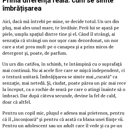
Prima diferență reală: cum se simte
îmbrățișarea
Aici, dacă mă întrebi pe mine, se decide totul. Un urs din
pluș, mai ales unul mare, te învăluie. Perii lui se așază pe
piele, umplu spațiul dintre tine și el. Când îl strângi, ai
senzația că strângi un nor ușor cam dezordonat, un nor
care a stat prea mult pe o canapea și a prins miros de
detergent și, poate, de parfum.
Un urs din catifea, în schimb, te întâmpină cu o suprafață
mai continuă. Nu ai acele fire care se mișcă independent, ci
o textură unitară. Îmbrățișarea se simte mai „curată” ca
senzație, mai netedă. Și, ciudat, poate părea un pic mai rece
la început, ca o rochie de seară pe care o atingi înainte să o
îmbraci. Dar după câteva secunde, devine la fel de cald,
doar că altfel.
Pentru un copil mic, plușul e adesea mai prietenos, pentru
că îl „înconjoară” și pentru că arată ca blana unei ființe vii.
Pentru un adolescent sau un adult care îl vede și ca pe un