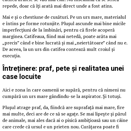
repede, doar că îți arată mai direct unde a fost atins.
Mai e și o chestiune de cusături. Pe un urs mare, materialul
e întins pe forme rotunjite. Plușul ascunde mai bine micile
imperfecțiuni de la îmbinări, pentru că firele acoperă
marginea. Catifeaua, fiind mai netedă, poate arăta mai
„precis” când e bine lucrată și mai „neiertătoare” când nu e.
De aceea, la un urs din catifea contează mult croiul și
execuția.
Întreținere: praf, pete și realitatea unei
case locuite
Aici e zona în care oamenii se supără, pentru că nimeni nu
cumpără un urs mare gândindu-se la aspirator. Și totuși.
Plușul atrage praf, da, fiindcă are suprafață mai mare, fire
mai multe, deci are de ce să se agațe. Se mai lipește și părul
de animale, mai ales dacă ai o pisică ambițioasă sau un câine
care crede că ursul e un prieten nou. Curățarea poate fi