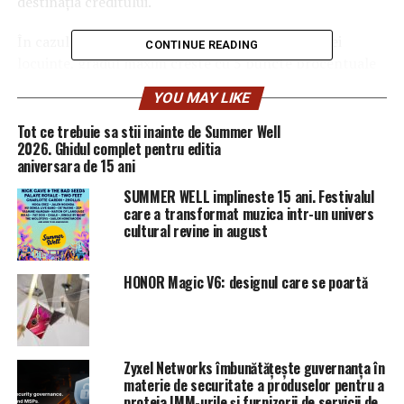
destinaţia creditului.
În cazul creditelor ipotecare pentru achiziţia unei
CONTINUE READING
locuinţe, gradul maxim creşte cu 5 puncte procentuale
în situaţia în care debitorul nu are sau nu a avut altă
YOU MAY LIKE
locuinţă proprietate personală.
Pragurile nu sunt
aplicabile în cazul refinanţărilor.
Tot ce trebuie sa stii inainte de Summer Well
2026. Ghidul complet pentru editia
aniversara de 15 ani
RELATED TOPICS:
PRIMA
SUMMER WELL implineste 15 ani. Festivalul
UP NEXT
care a transformat muzica intr-un univers
Panică maximă! S-a descoperit otravă în țigările
cultural revine in august
electronice! Nu cumpărați de la ei! | DoljAZI
DON'T MISS
HONOR Magic V6: designul care se poartă
Gala Capital Companii de Elită: “Liderul pieţei de
telecom” | DoljAZI
Zyxel Networks îmbunătățește guvernanța în
materie de securitate a produselor pentru a
proteja IMM-urile și furnizorii de servicii de