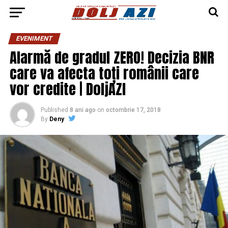
EVENIMENT
Alarmă de gradul ZERO! Decizia BNR
care va afecta toți românii care
vor credite | DoljAZI
Published
8 ani ago
on
octombrie 17, 2018
By
Deny