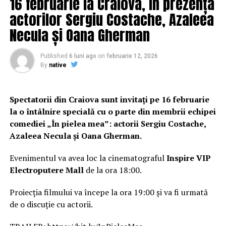
16 februarie la Craiova, în prezența
actorilor Sergiu Costache, Azaleea
Necula și Oana Gherman
Published
6 luni ago
on
februarie 12, 2026
By
native
Spectatorii din Craiova sunt invitați pe 16 februarie
la o întâlnire specială cu o parte din membrii echipei
comediei „În pielea mea”: actorii Sergiu Costache,
Azaleea Necula și Oana Gherman.
Evenimentul va avea loc la cinematograful
Inspire VIP
Electroputere Mall
de la ora 18:00.
Proiecția filmului va începe la ora 19:00 și va fi urmată
de o discuție cu actorii.