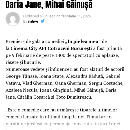
Daria Jane, Mihai Găinușă
Regizorul și scenaristul Paul Decu
, absolvent al
Facultății de Teatru UNATC „I.L.Caragiale” și al
Published
6 luni ago
on
februarie 11, 2026
masteratului în regie de film de la MetFilm School
By
native
Londra, a colaborat la realizarea primului său
lungmetraj cu o echipă de profesioniști din care fac
parte
Adrian Pădurețu (imagine), Bogdan Ivanovici
Premiera de gală a comediei
„În pielea mea”
de
(sunet), Anca Miron (scenografie), Francisca Vass
la
Cinema City AFI Cotroceni București
a fost primită
(costume)
.
pe 9 februarie de peste 1400 de spectatori cu aplauze,
râsete și bucurie.
O comedie actuală și colorată, filmul
„În pielea mea”
Numeroase vedete și influenceri au fost alături de actorii
are premiera națională pe 10 februarie, distribuit de
George Tănase, Ioana State, Alexandra Răduță, Gabriel
T.R.I.B.E. Films.
Vatavu, Vlad Gherman, Oana Gherman, Sergiu Costache,
Azaleea Necula, Ioana Ginghină, Mihai Găinușă, Daria
Mai multe detalii, imagini de la filmări, fragmente din
Jane, Cătălin Coșarcă și Toto Dumitrescu.
film și declarații din partea actorilor sunt disponibile pe
paginile social media ale filmului de
Facebook
,
„Este o comedie care nu urmărește tiparele ultimelor
Instagram
,
TikTok
.
comedii lansate în ultimul timp la noi. Filmul are o
narațiune jucăușă cu personaje construite în jurul unei
„În Pielea Mea”
este un film produs de: CB MOTION