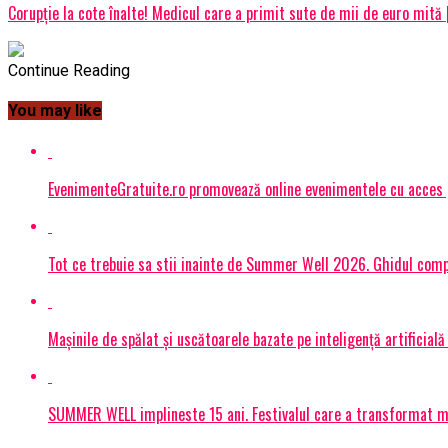
Corupție la cote înalte! Medicul care a primit sute de mii de euro mită 
Continue Reading
You may like
EvenimenteGratuite.ro promovează online evenimentele cu acces
Tot ce trebuie sa stii inainte de Summer Well 2026. Ghidul compl
Mașinile de spălat și uscătoarele bazate pe inteligență artificială
SUMMER WELL implineste 15 ani. Festivalul care a transformat muz