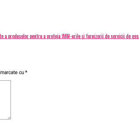
 a produselor pentru a proteja IMM-urile și furnizorii de servicii de ge
t marcate cu
*