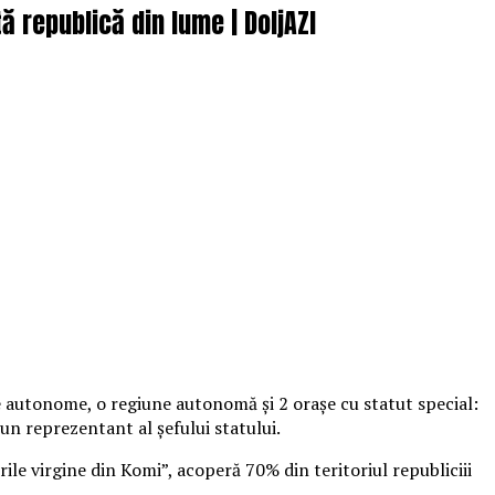
 republică din lume | DoljAZI
cte autonome, o regiune autonomă şi 2 oraşe cu statut special:
 un reprezentant al şefului statului.
ile virgine din Komi”, acoperă 70% din teritoriul republiciii