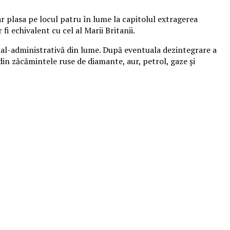
ar plasa pe locul patru în lume la capitolul extragerea
i echivalent cu cel al Marii Britanii.
rial-administrativă din lume. După eventuala dezintegrare a
 din zăcămintele ruse de diamante, aur, petrol, gaze şi