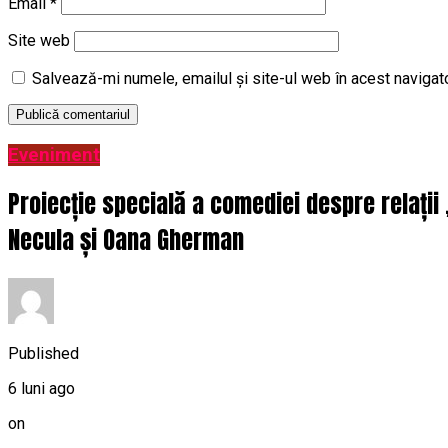
Email
*
Site web
Salvează-mi numele, emailul și site-ul web în acest navigat
Eveniment
Proiecție specială a comediei despre relații
Necula și Oana Gherman
Published
6 luni ago
on