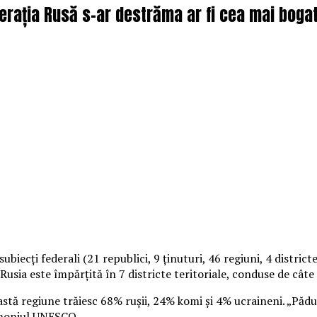
erația Rusă s-ar destrăma ar fi cea mai bogată
ubiecţi federali (21 republici, 9 ţinuturi, 46 regiuni, 4 distri
Rusia este împărţită în 7 districte teritoriale, conduse de câte
astă regiune trăiesc 68% ruşii, 24% komi şi 4% ucraineni.
„Pădur
rimoniul UNESCO.