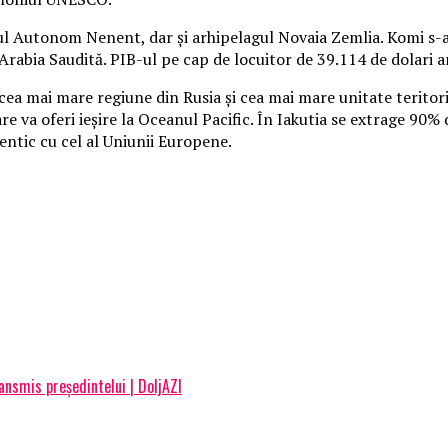
ictul Autonom Nenent, dar şi arhipelagul Novaia Zemlia. Komi s-
rabia Saudită. PIB-ul pe cap de locuitor de 39.114 de dolari ar f
e cea mai mare regiune din Rusia şi cea mai mare unitate terito
re va oferi ieşire la Oceanul Pacific. În Iakutia se extrage 90%
dentic cu cel al Uniunii Europene.
ansmis președintelui | DoljAZI