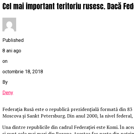
Cel mai important teritoriu rusesc. Dacă Fed
Published
8 ani ago
on
octombrie 18, 2018
By
Deny
Federaţia Rusă este o republică prezidenţială formată din 83 s
Moscova şi Sankt Petersburg. Din anul 2000, la nivel federal, 
Una dintre republicile din cadrul Federaţiei este Komi. În ace
şi sunt cele mai mari din Europa. Acestea fac parte din pat