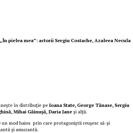
i „În pielea mea”: actorii Sergiu Costache, Azaleea Necula
unește în distribuție pe
Ioana State, George Tănase, Sergiu
hină, Mihai Găinușă, Daria Jane
și alții.
 un mod haios prin care protagoniștii reușesc să-și
xantă și amuzantă.