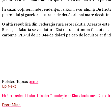
În cazul obţinerii independenţei, la Komi s-ar alipi şi Distr
petrolului şi gazelor naturale, de două ori mai mare decât în A
O altă republică din Federaţia rusă este Iakutia. Aceasta est
Rusiei, la Iakutia se va alatura Districtul autonom Ciukotka ca
carbune. PIB-ul de 33.044 de dolari pe cap de locuitor ar fi i
Related Topics:
prima
Up Next
Fără precedent! Tudorel Toader îl umilește pe Klaus Ioahannis! Ce i-a tr
Don't Miss