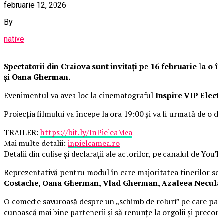
februarie 12, 2026
By
native
Spectatorii din Craiova sunt invitați pe 16 februarie la 
și Oana Gherman.
Evenimentul va avea loc la cinematograful
Inspire VIP Elec
Proiecția filmului va începe la ora 19:00 și va fi urmată de o d
TRAILER:
https://bit.ly/InPieleaMea
Mai multe detalii:
inpieleamea.ro
Detalii din culise și declarații ale actorilor, pe canalul de Yo
Reprezentativă pentru modul în care majoritatea tinerilor se 
Costache, Oana Gherman, Vlad Gherman, Azaleea Necula, 
O comedie savuroasă despre un „schimb de roluri” pe care pat
cunoască mai bine partenerii și să renunțe la orgolii și precon