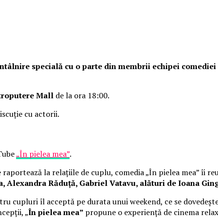
o întâlnire specială cu o parte din membrii echipei comedie
troputere Mall
de la ora 18:00.
iscuție cu actorii.
uTube
„În pielea mea”
.
raportează la relațiile de cuplu, comedia „În pielea mea” îi re
Alexandra Răduță, Gabriel Vatavu, alături de Ioana Ging
ru cupluri îl acceptă pe durata unui weekend, ce se dovedește
cepții, „
În pielea mea”
propune o experiență de cinema rela