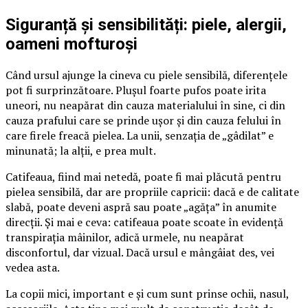
Siguranță și sensibilități: piele, alergii,
oameni mofturoși
Când ursul ajunge la cineva cu piele sensibilă, diferențele
pot fi surprinzătoare. Plușul foarte pufos poate irita
uneori, nu neapărat din cauza materialului în sine, ci din
cauza prafului care se prinde ușor și din cauza felului în
care firele freacă pielea. La unii, senzația de „gâdilat” e
minunată; la alții, e prea mult.
Catifeaua, fiind mai netedă, poate fi mai plăcută pentru
pielea sensibilă, dar are propriile capricii: dacă e de calitate
slabă, poate deveni aspră sau poate „agăța” în anumite
direcții. Și mai e ceva: catifeaua poate scoate în evidență
transpirația mâinilor, adică urmele, nu neapărat
disconfortul, dar vizual. Dacă ursul e mângâiat des, vei
vedea asta.
La copii mici, important e și cum sunt prinse ochii, nasul,