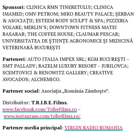
Sponsori
: CLINICA RMN TINERETULUI; CLINICA
IMAMED; OMV PETROM; MIKO BEAUTY PALACE; ȘERBAN
& ASOCIAȚII; ESTEEM BODY SCULPT & SPA; PIZZERIA
VOLARE; MERLIN’S; DOWNTOWN FITNESS MATEI
BASARAB; THE COFFEE HOUSE; CLAUMAR PESCAR;
UNIVERSITATEA DE ȘTIINȚE AGRONOMICE ȘI MEDICINĂ
VETERINARĂ BUCUREȘTI
Parteneri
: AUTO ITALIA IMPEX SRL; KGM BUCUREȘTI –
SMT PALLADY; RAZELM LUXURY RESORT – JURILOVCA;
SCEMTOVICI & BENOWITZ GALLERY; CREATIVE
AVOCADOS; ALCHEMICO.
Partener social
: Asociația „România Zâmbește”.
Distribuitor:
T.R.I.B.E. Films
.
www.facebook.com/TribeFilms.ro
–
www.instagram.com/tribefilms.ro/
Partener media principal
:
VIRGIN RADIO ROMANIA