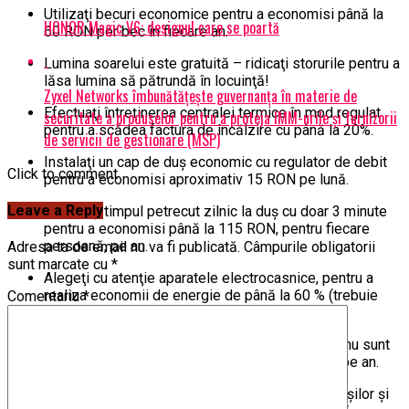
Utilizaţi becuri economice pentru a economisi până la
HONOR Magic V6: designul care se poartă
60 RON per bec în fiecare an.
Lumina soarelui este gratuită – ridicaţi storurile pentru a
lăsa lumina să pătrundă în locuinţă!
Zyxel Networks îmbunătățește guvernanța în materie de
Efectuaţi întreţinerea centralei termice în mod regulat
securitate a produselor pentru a proteja IMM-urile și furnizorii
pentru a scădea factura de încălzire cu până la 20%.
de servicii de gestionare (MSP)
Instalaţi un cap de duş economic cu regulator de debit
Click to comment
pentru a economisi aproximativ 15 RON pe lună.
Leave a Reply
Reduceţi timpul petrecut zilnic la duş cu doar 3 minute
pentru a economisi până la 115 RON, pentru fiecare
persoană, pe an.
Adresa ta de email nu va fi publicată.
Câmpurile obligatorii
sunt marcate cu
*
Alegeţi cu atenţie aparatele electrocasnice, pentru a
realiza economii de energie de până la 60 % (trebuie
Comentariu
*
doar să verificaţi eticheta energetică UE).
Scoateţi din priză electrocasnicele atunci când nu sunt
în uz pentru a economisi aproximativ 180 RON pe an.
Înlocuiţi garniturile de etanşare deteriorate ale uşilor şi