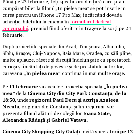
Până pe 23 februarie, toți spectatorii din țară care și-au
cumpărat bilet la filmul „În pielea mea” se pot înscrie în
cursa pentru un iPhone 17 Pro Max, încărcând dovada
achiziției biletului la cinema în
formularul dedicat
concursului
, premiul fiind oferit prin tragere la sorți pe 24
februarie.
După proiecțiile speciale din Arad, Timișoara, Alba Iulia,
Sibiu, Brașov, Cluj-Napoca, Baia Mare, Oradea, cu săli pline,
multe aplauze, râsete și discuții îndelungate cu spectatorii
curioși și încântați de poveste și de prestațiile actorilor,
caravana
„În pielea mea”
continuă în mai multe orașe.
Pe
11 februarie
va avea loc proiecția specială
„În pielea
mea”
de la
Cinema City din City Park Constanța
,
de la
18:30
, unde
regizorul Paul Decu și actrița Azaleea
Necula
, originari din Constanța și împrejurimi, vor
prezenta filmul alături de colegii lor
Ioana State,
Alexandra Răduță și Gabriel Vatavu.
Cinema City Shopping City Galați
invită spectatorii
pe 12