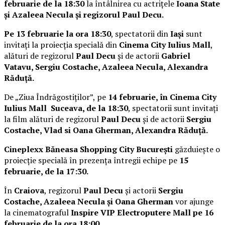
februarie de la 18:30
la întâlnirea cu actrițele
Ioana State
și Azaleea Necula și regizorul Paul Decu.
Pe 13 februarie la ora 18:30
, spectatorii din
Iași
sunt
invitați la proiecția specială din
Cinema City Iulius Mall
,
alături de regizorul
Paul Decu
și de actorii
Gabriel
Vatavu, Sergiu Costache, Azaleea Necula, Alexandra
Răduță.
De „Ziua Îndrăgostiților”, pe
14 februarie, în Cinema City
Iulius Mall Suceava, de la 18:30
, spectatorii sunt invitați
la film alături de regizorul
Paul Decu
și de actorii
Sergiu
Costache, Vlad si Oana Gherman, Alexandra Răduță.
Cineplexx Băneasa Shopping City București
găzduiește o
proiecție specială în prezența întregii echipe pe
15
februarie, de la 17:30.
În
Craiova
, regizorul
Paul Decu
și actorii
Sergiu
Costache, Azaleea Necula și Oana Gherman
vor ajunge
la cinematograful
Inspire VIP Electroputere Mall pe 16
februarie de la ora 18:00
.