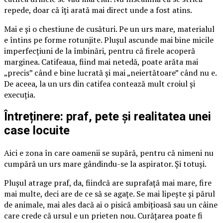
repede, doar că îți arată mai direct unde a fost atins.
Mai e și o chestiune de cusături. Pe un urs mare, materialul
e întins pe forme rotunjite. Plușul ascunde mai bine micile
imperfecțiuni de la îmbinări, pentru că firele acoperă
marginea. Catifeaua, fiind mai netedă, poate arăta mai
„precis” când e bine lucrată și mai „neiertătoare” când nu e.
De aceea, la un urs din catifea contează mult croiul și
execuția.
Întreținere: praf, pete și realitatea unei
case locuite
Aici e zona în care oamenii se supără, pentru că nimeni nu
cumpără un urs mare gândindu-se la aspirator. Și totuși.
Plușul atrage praf, da, fiindcă are suprafață mai mare, fire
mai multe, deci are de ce să se agațe. Se mai lipește și părul
de animale, mai ales dacă ai o pisică ambițioasă sau un câine
care crede că ursul e un prieten nou. Curățarea poate fi