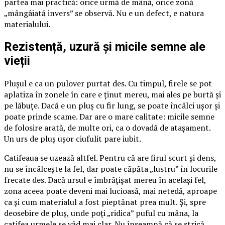
partea mai practică: orice urmă de mână, orice zonă
„mângâiată invers” se observă. Nu e un defect, e natura
materialului.
Rezistență, uzură și micile semne ale
vieții
Plușul e ca un pulover purtat des. Cu timpul, firele se pot
aplatiza în zonele în care e ținut mereu, mai ales pe burtă și
pe lăbuțe. Dacă e un pluș cu fir lung, se poate încâlci ușor și
poate prinde scame. Dar are o mare calitate: micile semne
de folosire arată, de multe ori, ca o dovadă de atașament.
Un urs de pluș ușor ciufulit pare iubit.
Catifeaua se uzează altfel. Pentru că are firul scurt și dens,
nu se încâlcește la fel, dar poate căpăta „lustru” în locurile
frecate des. Dacă ursul e îmbrățișat mereu în același fel,
zona aceea poate deveni mai lucioasă, mai netedă, aproape
ca și cum materialul a fost pieptănat prea mult. Și, spre
deosebire de pluș, unde poți „ridica” puful cu mâna, la
catifea urmele se văd mai clar. Nu înseamnă că se strică