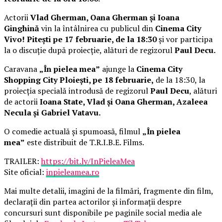
Actorii
Vlad Gherman, Oana Gherman și Ioana
Ginghină
vin la întâlnirea cu publicul din
Cinema City
Vivo! Pitești pe 17 februarie, de la 18:30
și vor participa
la o discuție după proiecție, alături de regizorul
Paul Decu.
Caravana
„În pielea mea”
ajunge la
Cinema City
Shopping City Ploiești, pe 18 februarie,
de la 18:30, la
proiecția specială introdusă de regizorul
Paul Decu
, alături
de actorii
Ioana State, Vlad și Oana Gherman, Azaleea
Necula și Gabriel Vatavu.
O comedie actuală și spumoasă, filmul
„În pielea
mea”
este distribuit de T.R.I.B.E. Films.
TRAILER:
https://bit.ly/InPieleaMea
Site oficial:
inpieleamea.ro
Mai multe detalii, imagini de la filmări, fragmente din film,
declarații din partea actorilor și informații despre
concursuri sunt disponibile pe paginile social media ale