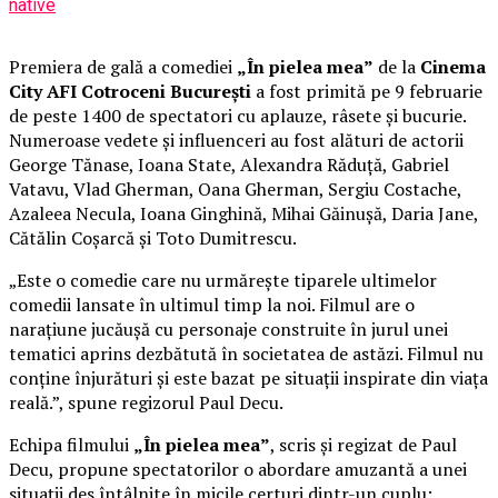
native
Premiera de gală a comediei
„În pielea mea”
de la
Cinema
City AFI Cotroceni București
a fost primită pe 9 februarie
de peste 1400 de spectatori cu aplauze, râsete și bucurie.
Numeroase vedete și influenceri au fost alături de actorii
George Tănase, Ioana State, Alexandra Răduță, Gabriel
Vatavu, Vlad Gherman, Oana Gherman, Sergiu Costache,
Azaleea Necula, Ioana Ginghină, Mihai Găinușă, Daria Jane,
Cătălin Coșarcă și Toto Dumitrescu.
„Este o comedie care nu urmărește tiparele ultimelor
comedii lansate în ultimul timp la noi. Filmul are o
narațiune jucăușă cu personaje construite în jurul unei
tematici aprins dezbătută în societatea de astăzi. Filmul nu
conține înjurături și este bazat pe situații inspirate din viața
reală.”, spune regizorul Paul Decu.
Echipa filmului
„În pielea mea”
, scris și regizat de Paul
Decu, propune spectatorilor o abordare amuzantă a unei
situații des întâlnite în micile certuri dintr-un cuplu: