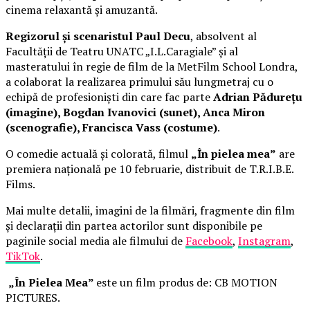
cinema relaxantă și amuzantă.
Regizorul și scenaristul Paul Decu
, absolvent al
Facultății de Teatru UNATC „I.L.Caragiale” și al
masteratului în regie de film de la MetFilm School Londra,
a colaborat la realizarea primului său lungmetraj cu o
echipă de profesioniști din care fac parte
Adrian Pădurețu
(imagine), Bogdan Ivanovici (sunet), Anca Miron
(scenografie), Francisca Vass (costume)
.
O comedie actuală și colorată, filmul
„În pielea mea”
are
premiera națională pe 10 februarie, distribuit de T.R.I.B.E.
Films.
Mai multe detalii, imagini de la filmări, fragmente din film
și declarații din partea actorilor sunt disponibile pe
paginile social media ale filmului de
Facebook
,
Instagram
,
TikTok
.
„În Pielea Mea”
este un film produs de: CB MOTION
PICTURES.