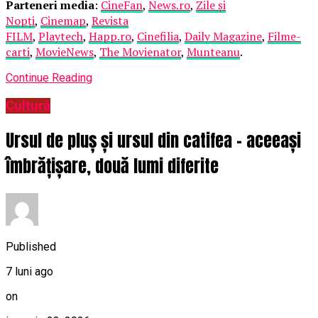
Parteneri media
:
CineFan
,
News.ro
,
Zile și
Nopți
,
Cinemap
,
Revista
FILM
,
Playtech
,
Happ.ro
,
Cinefilia
,
Daily Magazine
,
Filme-
carti
,
MovieNews
,
The Movienator
,
Munteanu
.
Continue Reading
Cultură
Ursul de pluș și ursul din catifea – aceeași
îmbrățișare, două lumi diferite
Published
7 luni ago
on