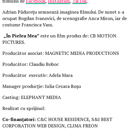
filmului de
Facebook
,
Instagram
,
TikTok
.
Adrian Pădurețu semnează imaginea filmului. De sunet s-a
ocupat Bogdan Ivanovici, de scenografie Anca Miron, iar de
costume Francisca Vass.
„În Pielea Mea”
este un film produs de: CB MOTION
PICTURES.
Producător asociat: MAGNETIC MEDIA PRODUCTIONS
Producător: Claudiu Boboc
Producător executiv: Adela Mara
Manager producție: Iulia Cezara Roșu
Casting: ELEPHANT MEDIA
Realizat cu sprijinul:
Co-finanțatori:
C&C HOUSE RESIDENCE, S&I BEST
CORPORATION WEB DESIGN, CLIMA FREON