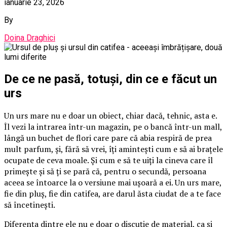
ianuarie 23, 2026
By
Doina Draghici
De ce ne pasă, totuși, din ce e făcut un
urs
Un urs mare nu e doar un obiect, chiar dacă, tehnic, asta e.
Îl vezi la intrarea într-un magazin, pe o bancă într-un mall,
lângă un buchet de flori care pare că abia respiră de prea
mult parfum, și, fără să vrei, îți amintești cum e să ai brațele
ocupate de ceva moale. Și cum e să te uiți la cineva care îl
primește și să ți se pară că, pentru o secundă, persoana
aceea se întoarce la o versiune mai ușoară a ei. Un urs mare,
fie din pluș, fie din catifea, are darul ăsta ciudat de a te face
să încetinești.
Diferența dintre ele nu e doar o discuție de material, ca și