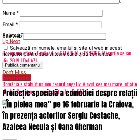
ferestrelor pentru a reduce pierderile de căldură.
Nume
*
Email
*
Related Topics:
prima
Site web
Up Next
Salvează-mi numele, emailul și site-ul web în acest
Document oficial. E prăpăd cu SALARIILE și PENSIILE. Măsurile se iau
navigator pentru data viitoare când o să comentez.
din 2019 | DoljAZI
Don't Miss
Eveniment
România a stabilit un nou record negativ. A avut cea mai mare inflație
Proiecție specială a comediei despre relații
din UE. Cu cât au crescut prețurile | DoljAZI
„În pielea mea” pe 16 februarie la Craiova,
în prezența actorilor Sergiu Costache,
Azaleea Necula și Oana Gherman