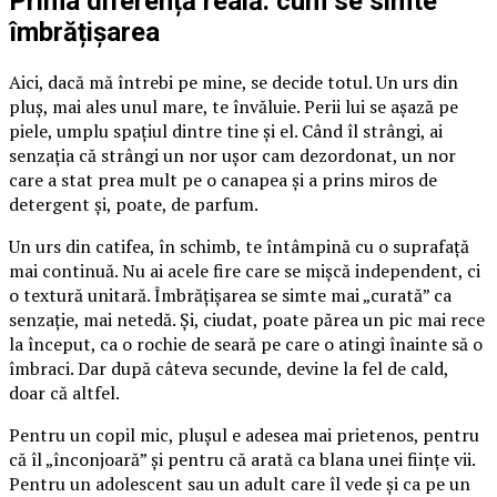
Prima diferență reală: cum se simte
îmbrățișarea
Aici, dacă mă întrebi pe mine, se decide totul. Un urs din
pluș, mai ales unul mare, te învăluie. Perii lui se așază pe
piele, umplu spațiul dintre tine și el. Când îl strângi, ai
senzația că strângi un nor ușor cam dezordonat, un nor
care a stat prea mult pe o canapea și a prins miros de
detergent și, poate, de parfum.
Un urs din catifea, în schimb, te întâmpină cu o suprafață
mai continuă. Nu ai acele fire care se mișcă independent, ci
o textură unitară. Îmbrățișarea se simte mai „curată” ca
senzație, mai netedă. Și, ciudat, poate părea un pic mai rece
la început, ca o rochie de seară pe care o atingi înainte să o
îmbraci. Dar după câteva secunde, devine la fel de cald,
doar că altfel.
Pentru un copil mic, plușul e adesea mai prietenos, pentru
că îl „înconjoară” și pentru că arată ca blana unei ființe vii.
Pentru un adolescent sau un adult care îl vede și ca pe un