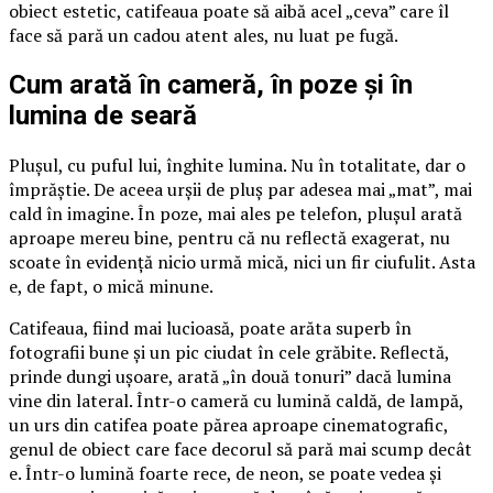
obiect estetic, catifeaua poate să aibă acel „ceva” care îl
face să pară un cadou atent ales, nu luat pe fugă.
Cum arată în cameră, în poze și în
lumina de seară
Plușul, cu puful lui, înghite lumina. Nu în totalitate, dar o
împrăștie. De aceea urșii de pluș par adesea mai „mat”, mai
cald în imagine. În poze, mai ales pe telefon, plușul arată
aproape mereu bine, pentru că nu reflectă exagerat, nu
scoate în evidență nicio urmă mică, nici un fir ciufulit. Asta
e, de fapt, o mică minune.
Catifeaua, fiind mai lucioasă, poate arăta superb în
fotografii bune și un pic ciudat în cele grăbite. Reflectă,
prinde dungi ușoare, arată „în două tonuri” dacă lumina
vine din lateral. Într-o cameră cu lumină caldă, de lampă,
un urs din catifea poate părea aproape cinematografic,
genul de obiect care face decorul să pară mai scump decât
e. Într-o lumină foarte rece, de neon, se poate vedea și