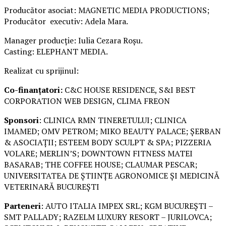
Producător asociat: MAGNETIC MEDIA PRODUCTIONS;
Producător executiv: Adela Mara.
Manager producție: Iulia Cezara Roșu.
Casting: ELEPHANT MEDIA.
Realizat cu sprijinul:
Co-finanțatori:
C&C HOUSE RESIDENCE, S&I BEST
CORPORATION WEB DESIGN, CLIMA FREON
Sponsori
: CLINICA RMN TINERETULUI; CLINICA
IMAMED; OMV PETROM; MIKO BEAUTY PALACE; ȘERBAN
& ASOCIAȚII; ESTEEM BODY SCULPT & SPA; PIZZERIA
VOLARE; MERLIN’S; DOWNTOWN FITNESS MATEI
BASARAB; THE COFFEE HOUSE; CLAUMAR PESCAR;
UNIVERSITATEA DE ȘTIINȚE AGRONOMICE ȘI MEDICINĂ
VETERINARĂ BUCUREȘTI
Parteneri
: AUTO ITALIA IMPEX SRL; KGM BUCUREȘTI –
SMT PALLADY; RAZELM LUXURY RESORT – JURILOVCA;