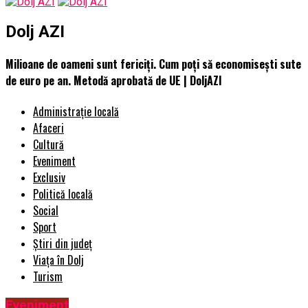
Dolj AZI
Milioane de oameni sunt fericiți. Cum poți să economisești sute
de euro pe an. Metodă aprobată de UE | DoljAZI
Administrație locală
Afaceri
Cultură
Eveniment
Exclusiv
Politică locală
Social
Sport
Știri din județ
Viața în Dolj
Turism
Eveniment