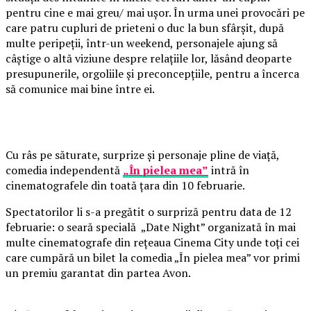
pentru cine e mai greu/ mai ușor. În urma unei provocări pe
care patru cupluri de prieteni o duc la bun sfârșit, după
multe peripeții, într-un weekend, personajele ajung să
câștige o altă viziune despre relațiile lor, lăsând deoparte
presupunerile, orgoliile și preconcepțiile, pentru a încerca
să comunice mai bine între ei.
Cu râs pe săturate, surprize și personaje pline de viață,
comedia independentă
„În pielea mea”
intră în
cinematografele din toată țara din 10 februarie.
Spectatorilor li s-a pregătit o surpriză pentru data de 12
februarie: o seară specială „Date Night” organizată în mai
multe cinematografe din rețeaua Cinema City unde toți cei
care cumpără un bilet la comedia „În pielea mea” vor primi
un premiu garantat din partea Avon.