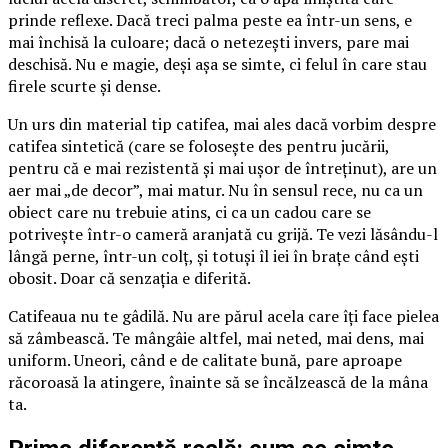
prinde reflexe. Dacă treci palma peste ea într-un sens, e
mai închisă la culoare; dacă o netezești invers, pare mai
deschisă. Nu e magie, deși așa se simte, ci felul în care stau
firele scurte și dense.
Un urs din material tip catifea, mai ales dacă vorbim despre
catifea sintetică (care se folosește des pentru jucării,
pentru că e mai rezistentă și mai ușor de întreținut), are un
aer mai „de decor”, mai matur. Nu în sensul rece, nu ca un
obiect care nu trebuie atins, ci ca un cadou care se
potrivește într-o cameră aranjată cu grijă. Te vezi lăsându-l
lângă perne, într-un colț, și totuși îl iei în brațe când ești
obosit. Doar că senzația e diferită.
Catifeaua nu te gâdilă. Nu are părul acela care îți face pielea
să zâmbească. Te mângâie altfel, mai neted, mai dens, mai
uniform. Uneori, când e de calitate bună, pare aproape
răcoroasă la atingere, înainte să se încălzească de la mâna
ta.