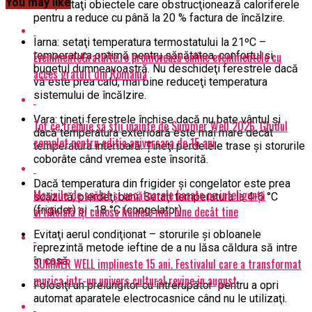
You may like
Îndepărtaţi obiectele care obstrucţionează caloriferele
pentru a reduce cu până la 20 % factura de încălzire.
Iarna: setaţi temperatura termostatului la 21ºC –
EvenimenteGratuite.ro promovează online evenimentele cu
temperatura optimă pentru sănătatea, confortul şi
bugetul dumneavoastră. Nu deschideţi ferestrele dacă
acces gratuit din România
vă este prea cald, mai bine reduceţi temperatura
sistemului de încălzire.
Vara: ţineţi ferestrele închise dacă nu bate vântul şi
Tot ce trebuie sa stii inainte de Summer Well 2026. Ghidul
dacă temperatura exterioară este mai mare decât
complet pentru editia aniversara de 15 ani
temperatura interioară. Țineţi perdelele trase şi storurile
coborâte când vremea este însorită.
Dacă temperatura din frigider şi congelator este prea
Mașinile de spălat și uscătoarele bazate pe inteligență
scăzută, pierdeţi bani. Setaţi temperatura la 4-6 °C
artificială îți cunosc hainele mai bine decât tine
(frigider) şi -18 °C (congelator).
Evitaţi aerul condiţionat – storurile şi obloanele
reprezintă metode ieftine de a nu lăsa căldura să intre
în casă.
SUMMER WELL implineste 15 ani. Festivalul care a transformat
muzica intr-un univers cultural revine in august
Folosiţi un prelungitor cu întrerupător pentru a opri
automat aparatele electrocasnice când nu le utilizaţi.