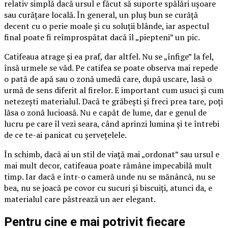
relativ simplă dacă ursul e făcut să suporte spălări ușoare
sau curățare locală. În general, un pluș bun se curăță
decent cu o perie moale și cu soluții blânde, iar aspectul
final poate fi reîmprospătat dacă îl „piepteni” un pic.
Catifeaua atrage și ea praf, dar altfel. Nu se „înfige” la fel,
însă urmele se văd. Pe catifea se poate observa mai repede
o pată de apă sau o zonă umedă care, după uscare, lasă o
urmă de sens diferit al firelor. E important cum usuci și cum
netezești materialul. Dacă te grăbești și freci prea tare, poți
lăsa o zonă lucioasă. Nu e capăt de lume, dar e genul de
lucru pe care îl vezi seara, când aprinzi lumina și te întrebi
de ce te-ai panicat cu șervețelele.
În schimb, dacă ai un stil de viață mai „ordonat” sau ursul e
mai mult decor, catifeaua poate rămâne impecabilă mult
timp. Iar dacă e într-o cameră unde nu se mănâncă, nu se
bea, nu se joacă pe covor cu sucuri și biscuiți, atunci da, e
materialul care păstrează un aer elegant.
Pentru cine e mai potrivit fiecare