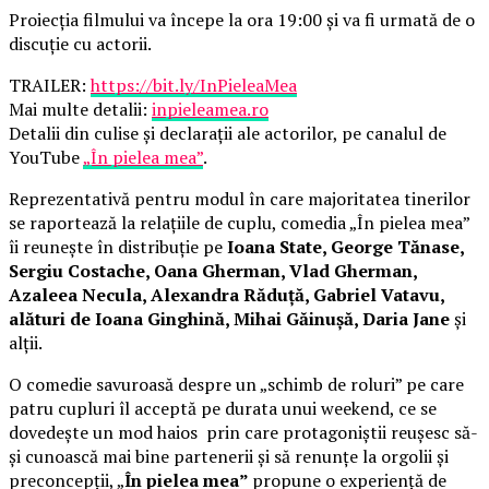
Proiecția filmului va începe la ora 19:00 și va fi urmată de o
discuție cu actorii.
TRAILER:
https://bit.ly/InPieleaMea
Mai multe detalii:
inpieleamea.ro
Detalii din culise și declarații ale actorilor, pe canalul de
YouTube
„În pielea mea”
.
Reprezentativă pentru modul în care majoritatea tinerilor
se raportează la relațiile de cuplu, comedia „În pielea mea”
îi reunește în distribuție pe
Ioana State, George Tănase,
Sergiu Costache, Oana Gherman, Vlad Gherman,
Azaleea Necula, Alexandra Răduță, Gabriel Vatavu,
alături de Ioana Ginghină, Mihai Găinușă, Daria Jane
și
alții.
O comedie savuroasă despre un „schimb de roluri” pe care
patru cupluri îl acceptă pe durata unui weekend, ce se
dovedește un mod haios prin care protagoniștii reușesc să-
și cunoască mai bine partenerii și să renunțe la orgolii și
preconcepții, „
În pielea mea”
propune o experiență de