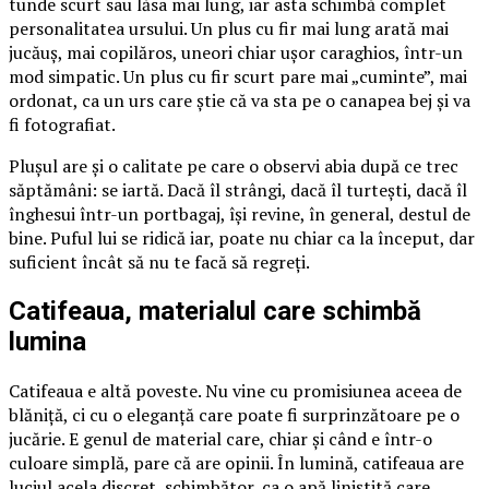
tunde scurt sau lăsa mai lung, iar asta schimbă complet
personalitatea ursului. Un plus cu fir mai lung arată mai
jucăuș, mai copilăros, uneori chiar ușor caraghios, într-un
mod simpatic. Un plus cu fir scurt pare mai „cuminte”, mai
ordonat, ca un urs care știe că va sta pe o canapea bej și va
fi fotografiat.
Plușul are și o calitate pe care o observi abia după ce trec
săptămâni: se iartă. Dacă îl strângi, dacă îl turtești, dacă îl
înghesui într-un portbagaj, își revine, în general, destul de
bine. Puful lui se ridică iar, poate nu chiar ca la început, dar
suficient încât să nu te facă să regreți.
Catifeaua, materialul care schimbă
lumina
Catifeaua e altă poveste. Nu vine cu promisiunea aceea de
blăniță, ci cu o eleganță care poate fi surprinzătoare pe o
jucărie. E genul de material care, chiar și când e într-o
culoare simplă, pare că are opinii. În lumină, catifeaua are
luciul acela discret, schimbător, ca o apă liniștită care