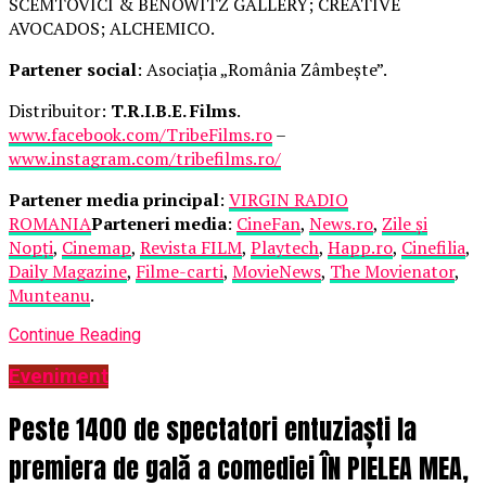
SCEMTOVICI & BENOWITZ GALLERY; CREATIVE
AVOCADOS; ALCHEMICO.
Partener social
: Asociația „România Zâmbește”.
Distribuitor:
T.R.I.B.E. Films
.
www.facebook.com/TribeFilms.ro
–
www.instagram.com/tribefilms.ro/
Partener media principal
:
VIRGIN RADIO
ROMANIA
Parteneri media
:
CineFan
,
News.ro
,
Zile și
Nopți
,
Cinemap
,
Revista FILM
,
Playtech
,
Happ.ro
,
Cinefilia
,
Daily Magazine
,
Filme-carti
,
MovieNews
,
The Movienator
,
Munteanu
.
Continue Reading
Eveniment
Peste 1400 de spectatori entuziaști la
premiera de gală a comediei ÎN PIELEA MEA,