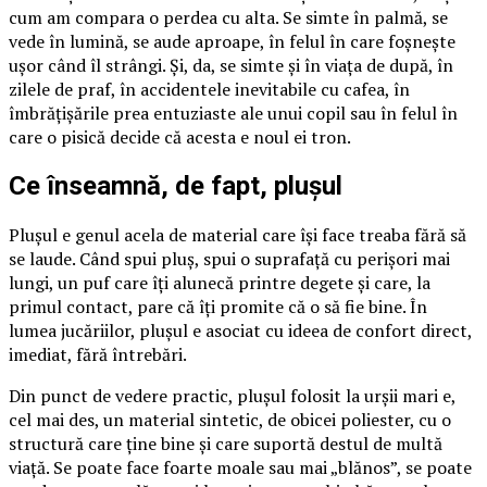
cum am compara o perdea cu alta. Se simte în palmă, se
vede în lumină, se aude aproape, în felul în care foșnește
ușor când îl strângi. Și, da, se simte și în viața de după, în
zilele de praf, în accidentele inevitabile cu cafea, în
îmbrățișările prea entuziaste ale unui copil sau în felul în
care o pisică decide că acesta e noul ei tron.
Ce înseamnă, de fapt, plușul
Plușul e genul acela de material care își face treaba fără să
se laude. Când spui pluș, spui o suprafață cu perișori mai
lungi, un puf care îți alunecă printre degete și care, la
primul contact, pare că îți promite că o să fie bine. În
lumea jucăriilor, plușul e asociat cu ideea de confort direct,
imediat, fără întrebări.
Din punct de vedere practic, plușul folosit la urșii mari e,
cel mai des, un material sintetic, de obicei poliester, cu o
structură care ține bine și care suportă destul de multă
viață. Se poate face foarte moale sau mai „blănos”, se poate