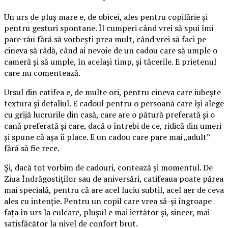
Un urs de pluș mare e, de obicei, ales pentru copilărie și
pentru gesturi spontane. Îl cumperi când vrei să spui îmi
pare rău fără să vorbești prea mult, când vrei să faci pe
cineva să râdă, când ai nevoie de un cadou care să umple o
cameră și să umple, în același timp, și tăcerile. E prietenul
care nu comentează.
Ursul din catifea e, de multe ori, pentru cineva care iubește
textura și detaliul. E cadoul pentru o persoană care își alege
cu grijă lucrurile din casă, care are o pătură preferată și o
cană preferată și care, dacă o întrebi de ce, ridică din umeri
și spune că așa îi place. E un cadou care pare mai „adult”
fără să fie rece.
Și, dacă tot vorbim de cadouri, contează și momentul. De
Ziua Îndrăgostiților sau de aniversări, catifeaua poate părea
mai specială, pentru că are acel luciu subtil, acel aer de ceva
ales cu intenție. Pentru un copil care vrea să-și îngroape
fața în urs la culcare, plușul e mai iertător și, sincer, mai
satisfăcător la nivel de confort brut.