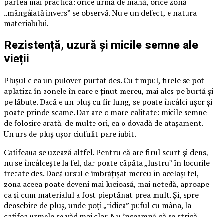
partea mai practică: orice urmă de mână, orice zonă
„mângâiată invers” se observă. Nu e un defect, e natura
materialului.
Rezistență, uzură și micile semne ale
vieții
Plușul e ca un pulover purtat des. Cu timpul, firele se pot
aplatiza în zonele în care e ținut mereu, mai ales pe burtă și
pe lăbuțe. Dacă e un pluș cu fir lung, se poate încâlci ușor și
poate prinde scame. Dar are o mare calitate: micile semne
de folosire arată, de multe ori, ca o dovadă de atașament.
Un urs de pluș ușor ciufulit pare iubit.
Catifeaua se uzează altfel. Pentru că are firul scurt și dens,
nu se încâlcește la fel, dar poate căpăta „lustru” în locurile
frecate des. Dacă ursul e îmbrățișat mereu în același fel,
zona aceea poate deveni mai lucioasă, mai netedă, aproape
ca și cum materialul a fost pieptănat prea mult. Și, spre
deosebire de pluș, unde poți „ridica” puful cu mâna, la
catifea urmele se văd mai clar. Nu înseamnă că se strică