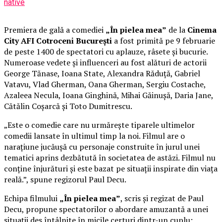
native
Premiera de gală a comediei
„În pielea mea”
de la
Cinema
City AFI Cotroceni București
a fost primită pe 9 februarie
de peste 1400 de spectatori cu aplauze, râsete și bucurie.
Numeroase vedete și influenceri au fost alături de actorii
George Tănase, Ioana State, Alexandra Răduță, Gabriel
Vatavu, Vlad Gherman, Oana Gherman, Sergiu Costache,
Azaleea Necula, Ioana Ginghină, Mihai Găinușă, Daria Jane,
Cătălin Coșarcă și Toto Dumitrescu.
„Este o comedie care nu urmărește tiparele ultimelor
comedii lansate în ultimul timp la noi. Filmul are o
narațiune jucăușă cu personaje construite în jurul unei
tematici aprins dezbătută în societatea de astăzi. Filmul nu
conține înjurături și este bazat pe situații inspirate din viața
reală.”, spune regizorul Paul Decu.
Echipa filmului
„În pielea mea”
, scris și regizat de Paul
Decu, propune spectatorilor o abordare amuzantă a unei
situații des întâlnite în micile certuri dintr-un cuplu: