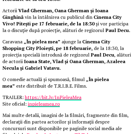
Actorii
Vlad Gherman, Oana Gherman și Ioana
Ginghină
vin la întâlnirea cu publicul din
Cinema City
Vivo! Pitești pe 17 februarie, de la 18:30
și vor participa
la o discuție după proiecție, alături de regizorul
Paul Decu.
Caravana
„În pielea mea”
ajunge la
Cinema City
Shopping City Ploiești, pe 18 februarie,
de la 18:30, la
proiecția specială introdusă de regizorul
Paul Decu
, alături
de actorii
Ioana State, Vlad și Oana Gherman, Azaleea
Necula și Gabriel Vatavu.
O comedie actuală și spumoasă, filmul
„În pielea
mea”
este distribuit de T.R.I.B.E. Films.
TRAILER:
https://bit.ly/InPieleaMea
Site oficial:
inpieleamea.ro
Mai multe detalii, imagini de la filmări, fragmente din film,
declarații din partea actorilor și informații despre
concursuri sunt disponibile pe paginile social media ale