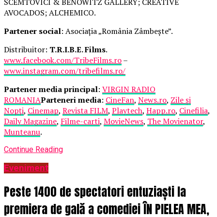
SCEMTOVICI & BENOWITZ GALLERY; CREATIVE
AVOCADOS; ALCHEMICO.
Partener social
: Asociația „România Zâmbește”.
Distribuitor:
T.R.I.B.E. Films
.
www.facebook.com/TribeFilms.ro
–
www.instagram.com/tribefilms.ro/
Partener media principal
:
VIRGIN RADIO
ROMANIA
Parteneri media
:
CineFan
,
News.ro
,
Zile și
Nopți
,
Cinemap
,
Revista FILM
,
Playtech
,
Happ.ro
,
Cinefilia
,
Daily Magazine
,
Filme-carti
,
MovieNews
,
The Movienator
,
Munteanu
.
Continue Reading
Eveniment
Peste 1400 de spectatori entuziaști la
premiera de gală a comediei ÎN PIELEA MEA,