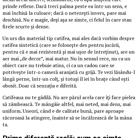
prinde reflexe. Dacă treci palma peste ea într-un sens, e
mai închisă la culoare; dacă o netezești invers, pare mai
deschisă. Nu e magie, deși așa se simte, ci felul în care stau
firele scurte și dense.
Un urs din material tip catifea, mai ales dacă vorbim despre
catifea sintetică (care se folosește des pentru jucării,
pentru că e mai rezistentă și mai ușor de întreținut), are un
aer mai „de decor”, mai matur. Nu în sensul rece, nu ca un
obiect care nu trebuie atins, ci ca un cadou care se
potrivește într-o cameră aranjată cu grijă. Te vezi lăsându-l
lângă perne, într-un colț, și totuși îl iei în brațe când ești
obosit. Doar că senzația e diferită.
Catifeaua nu te gâdilă. Nu are părul acela care îți face pielea
să zâmbească. Te mângâie altfel, mai neted, mai dens, mai
uniform. Uneori, când e de calitate bună, pare aproape
răcoroasă la atingere, înainte să se încălzească de la mâna
ta.