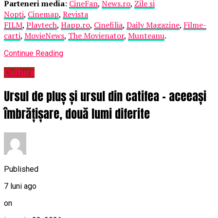
Parteneri media
:
CineFan
,
News.ro
,
Zile și
Nopți
,
Cinemap
,
Revista
FILM
,
Playtech
,
Happ.ro
,
Cinefilia
,
Daily Magazine
,
Filme-
carti
,
MovieNews
,
The Movienator
,
Munteanu
.
Continue Reading
Cultură
Ursul de pluș și ursul din catifea – aceeași
îmbrățișare, două lumi diferite
Published
7 luni ago
on