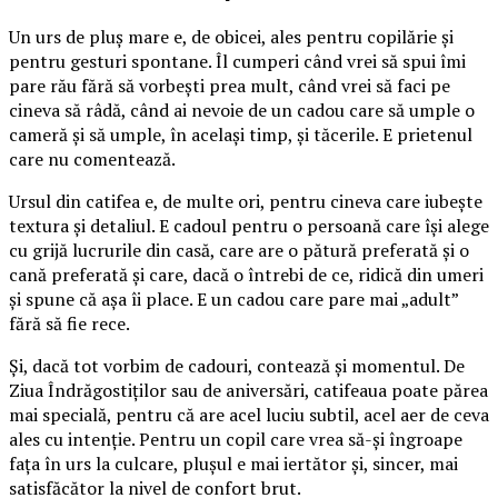
Un urs de pluș mare e, de obicei, ales pentru copilărie și
pentru gesturi spontane. Îl cumperi când vrei să spui îmi
pare rău fără să vorbești prea mult, când vrei să faci pe
cineva să râdă, când ai nevoie de un cadou care să umple o
cameră și să umple, în același timp, și tăcerile. E prietenul
care nu comentează.
Ursul din catifea e, de multe ori, pentru cineva care iubește
textura și detaliul. E cadoul pentru o persoană care își alege
cu grijă lucrurile din casă, care are o pătură preferată și o
cană preferată și care, dacă o întrebi de ce, ridică din umeri
și spune că așa îi place. E un cadou care pare mai „adult”
fără să fie rece.
Și, dacă tot vorbim de cadouri, contează și momentul. De
Ziua Îndrăgostiților sau de aniversări, catifeaua poate părea
mai specială, pentru că are acel luciu subtil, acel aer de ceva
ales cu intenție. Pentru un copil care vrea să-și îngroape
fața în urs la culcare, plușul e mai iertător și, sincer, mai
satisfăcător la nivel de confort brut.