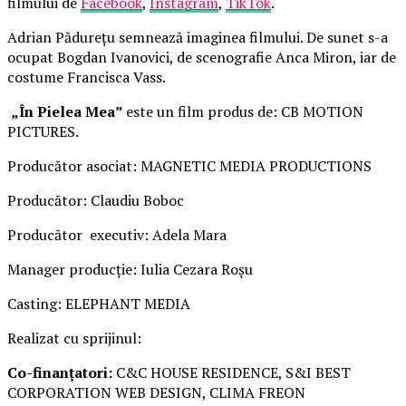
filmului de
Facebook
,
Instagram
,
TikTok
.
Adrian Pădurețu semnează imaginea filmului. De sunet s-a
ocupat Bogdan Ivanovici, de scenografie Anca Miron, iar de
costume Francisca Vass.
„În Pielea Mea”
este un film produs de: CB MOTION
PICTURES.
Producător asociat: MAGNETIC MEDIA PRODUCTIONS
Producător: Claudiu Boboc
Producător executiv: Adela Mara
Manager producție: Iulia Cezara Roșu
Casting: ELEPHANT MEDIA
Realizat cu sprijinul:
Co-finanțatori:
C&C HOUSE RESIDENCE, S&I BEST
CORPORATION WEB DESIGN, CLIMA FREON