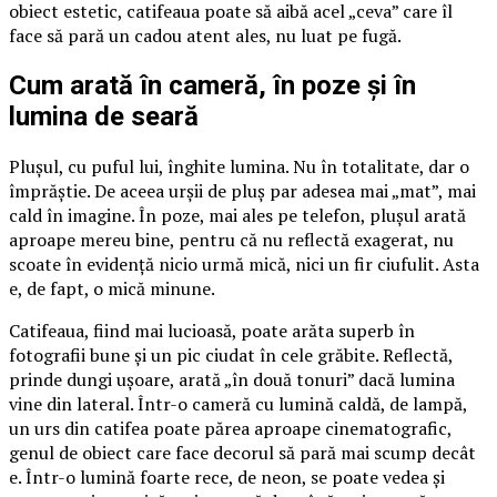
obiect estetic, catifeaua poate să aibă acel „ceva” care îl
face să pară un cadou atent ales, nu luat pe fugă.
Cum arată în cameră, în poze și în
lumina de seară
Plușul, cu puful lui, înghite lumina. Nu în totalitate, dar o
împrăștie. De aceea urșii de pluș par adesea mai „mat”, mai
cald în imagine. În poze, mai ales pe telefon, plușul arată
aproape mereu bine, pentru că nu reflectă exagerat, nu
scoate în evidență nicio urmă mică, nici un fir ciufulit. Asta
e, de fapt, o mică minune.
Catifeaua, fiind mai lucioasă, poate arăta superb în
fotografii bune și un pic ciudat în cele grăbite. Reflectă,
prinde dungi ușoare, arată „în două tonuri” dacă lumina
vine din lateral. Într-o cameră cu lumină caldă, de lampă,
un urs din catifea poate părea aproape cinematografic,
genul de obiect care face decorul să pară mai scump decât
e. Într-o lumină foarte rece, de neon, se poate vedea și