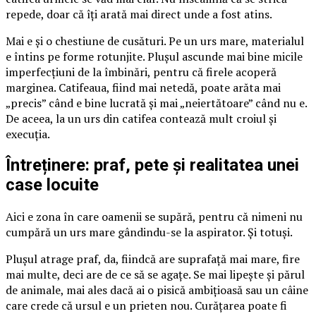
repede, doar că îți arată mai direct unde a fost atins.
Mai e și o chestiune de cusături. Pe un urs mare, materialul
e întins pe forme rotunjite. Plușul ascunde mai bine micile
imperfecțiuni de la îmbinări, pentru că firele acoperă
marginea. Catifeaua, fiind mai netedă, poate arăta mai
„precis” când e bine lucrată și mai „neiertătoare” când nu e.
De aceea, la un urs din catifea contează mult croiul și
execuția.
Întreținere: praf, pete și realitatea unei
case locuite
Aici e zona în care oamenii se supără, pentru că nimeni nu
cumpără un urs mare gândindu-se la aspirator. Și totuși.
Plușul atrage praf, da, fiindcă are suprafață mai mare, fire
mai multe, deci are de ce să se agațe. Se mai lipește și părul
de animale, mai ales dacă ai o pisică ambițioasă sau un câine
care crede că ursul e un prieten nou. Curățarea poate fi