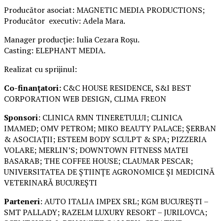
Producător asociat: MAGNETIC MEDIA PRODUCTIONS;
Producător executiv: Adela Mara.
Manager producție: Iulia Cezara Roșu.
Casting: ELEPHANT MEDIA.
Realizat cu sprijinul:
Co-finanțatori:
C&C HOUSE RESIDENCE, S&I BEST
CORPORATION WEB DESIGN, CLIMA FREON
Sponsori
: CLINICA RMN TINERETULUI; CLINICA
IMAMED; OMV PETROM; MIKO BEAUTY PALACE; ȘERBAN
& ASOCIAȚII; ESTEEM BODY SCULPT & SPA; PIZZERIA
VOLARE; MERLIN’S; DOWNTOWN FITNESS MATEI
BASARAB; THE COFFEE HOUSE; CLAUMAR PESCAR;
UNIVERSITATEA DE ȘTIINȚE AGRONOMICE ȘI MEDICINĂ
VETERINARĂ BUCUREȘTI
Parteneri
: AUTO ITALIA IMPEX SRL; KGM BUCUREȘTI –
SMT PALLADY; RAZELM LUXURY RESORT – JURILOVCA;