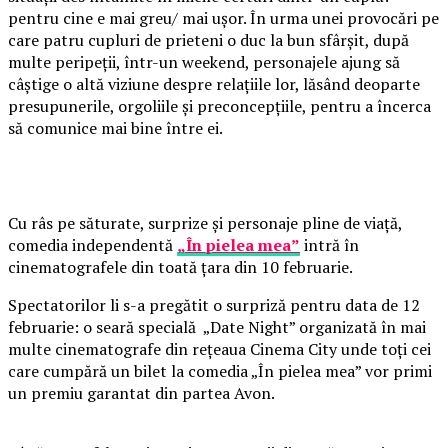
pentru cine e mai greu/ mai ușor. În urma unei provocări pe
care patru cupluri de prieteni o duc la bun sfârșit, după
multe peripeții, într-un weekend, personajele ajung să
câștige o altă viziune despre relațiile lor, lăsând deoparte
presupunerile, orgoliile și preconcepțiile, pentru a încerca
să comunice mai bine între ei.
Cu râs pe săturate, surprize și personaje pline de viață,
comedia independentă
„În pielea mea”
intră în
cinematografele din toată țara din 10 februarie.
Spectatorilor li s-a pregătit o surpriză pentru data de 12
februarie: o seară specială „Date Night” organizată în mai
multe cinematografe din rețeaua Cinema City unde toți cei
care cumpără un bilet la comedia „În pielea mea” vor primi
un premiu garantat din partea Avon.