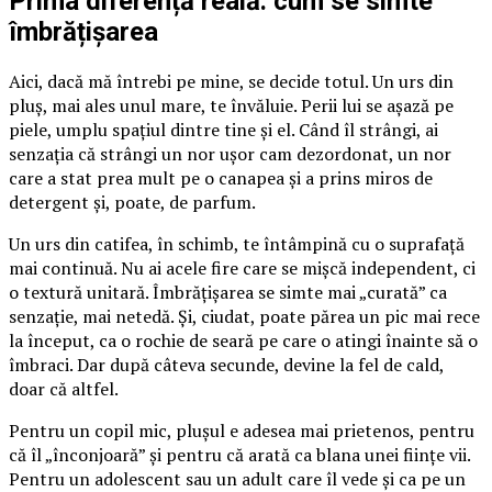
Prima diferență reală: cum se simte
îmbrățișarea
Aici, dacă mă întrebi pe mine, se decide totul. Un urs din
pluș, mai ales unul mare, te învăluie. Perii lui se așază pe
piele, umplu spațiul dintre tine și el. Când îl strângi, ai
senzația că strângi un nor ușor cam dezordonat, un nor
care a stat prea mult pe o canapea și a prins miros de
detergent și, poate, de parfum.
Un urs din catifea, în schimb, te întâmpină cu o suprafață
mai continuă. Nu ai acele fire care se mișcă independent, ci
o textură unitară. Îmbrățișarea se simte mai „curată” ca
senzație, mai netedă. Și, ciudat, poate părea un pic mai rece
la început, ca o rochie de seară pe care o atingi înainte să o
îmbraci. Dar după câteva secunde, devine la fel de cald,
doar că altfel.
Pentru un copil mic, plușul e adesea mai prietenos, pentru
că îl „înconjoară” și pentru că arată ca blana unei ființe vii.
Pentru un adolescent sau un adult care îl vede și ca pe un