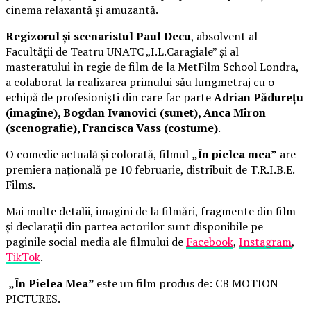
cinema relaxantă și amuzantă.
Regizorul și scenaristul Paul Decu
, absolvent al
Facultății de Teatru UNATC „I.L.Caragiale” și al
masteratului în regie de film de la MetFilm School Londra,
a colaborat la realizarea primului său lungmetraj cu o
echipă de profesioniști din care fac parte
Adrian Pădurețu
(imagine), Bogdan Ivanovici (sunet), Anca Miron
(scenografie), Francisca Vass (costume)
.
O comedie actuală și colorată, filmul
„În pielea mea”
are
premiera națională pe 10 februarie, distribuit de T.R.I.B.E.
Films.
Mai multe detalii, imagini de la filmări, fragmente din film
și declarații din partea actorilor sunt disponibile pe
paginile social media ale filmului de
Facebook
,
Instagram
,
TikTok
.
„În Pielea Mea”
este un film produs de: CB MOTION
PICTURES.