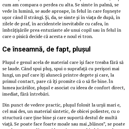
cum am compara o perdea cu alta. Se simte în palmă, se
vede în lumină, se aude aproape, în felul în care foșnește
ușor când îl strângi. Și, da, se simte și în viața de după, în
zilele de praf, în accidentele inevitabile cu cafea, în
îmbrățișările prea entuziaste ale unui copil sau în felul în
care o pisică decide că acesta e noul ei tron.
Ce înseamnă, de fapt, plușul
Plușul e genul acela de material care își face treaba fără să
se laude. Când spui pluș, spui o suprafață cu perișori mai
lungi, un puf care îți alunecă printre degete și care, la
primul contact, pare că îți promite că o să fie bine. În
lumea jucăriilor, plușul e asociat cu ideea de confort direct,
imediat, fără întrebări.
Din punct de vedere practic, plușul folosit la urșii mari e,
cel mai des, un material sintetic, de obicei poliester, cu o
structură care ține bine și care suportă destul de multă
viață. Se poate face foarte moale sau mai „blănos”, se poate