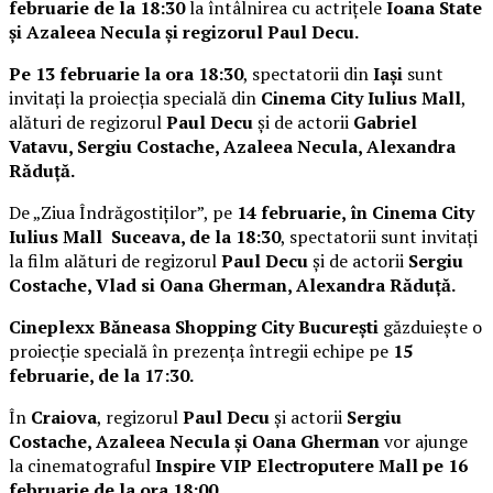
februarie de la 18:30
la întâlnirea cu actrițele
Ioana State
și Azaleea Necula și regizorul Paul Decu.
Pe 13 februarie la ora 18:30
, spectatorii din
Iași
sunt
invitați la proiecția specială din
Cinema City Iulius Mall
,
alături de regizorul
Paul Decu
și de actorii
Gabriel
Vatavu, Sergiu Costache, Azaleea Necula, Alexandra
Răduță.
De „Ziua Îndrăgostiților”, pe
14 februarie, în Cinema City
Iulius Mall Suceava, de la 18:30
, spectatorii sunt invitați
la film alături de regizorul
Paul Decu
și de actorii
Sergiu
Costache, Vlad si Oana Gherman, Alexandra Răduță.
Cineplexx Băneasa Shopping City București
găzduiește o
proiecție specială în prezența întregii echipe pe
15
februarie, de la 17:30.
În
Craiova
, regizorul
Paul Decu
și actorii
Sergiu
Costache, Azaleea Necula și Oana Gherman
vor ajunge
la cinematograful
Inspire VIP Electroputere Mall pe 16
februarie de la ora 18:00
.