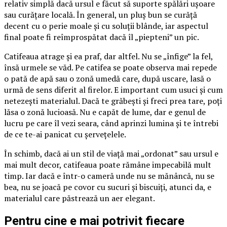
relativ simplă dacă ursul e făcut să suporte spălări ușoare
sau curățare locală. În general, un pluș bun se curăță
decent cu o perie moale și cu soluții blânde, iar aspectul
final poate fi reîmprospătat dacă îl „piepteni” un pic.
Catifeaua atrage și ea praf, dar altfel. Nu se „înfige” la fel,
însă urmele se văd. Pe catifea se poate observa mai repede
o pată de apă sau o zonă umedă care, după uscare, lasă o
urmă de sens diferit al firelor. E important cum usuci și cum
netezești materialul. Dacă te grăbești și freci prea tare, poți
lăsa o zonă lucioasă. Nu e capăt de lume, dar e genul de
lucru pe care îl vezi seara, când aprinzi lumina și te întrebi
de ce te-ai panicat cu șervețelele.
În schimb, dacă ai un stil de viață mai „ordonat” sau ursul e
mai mult decor, catifeaua poate rămâne impecabilă mult
timp. Iar dacă e într-o cameră unde nu se mănâncă, nu se
bea, nu se joacă pe covor cu sucuri și biscuiți, atunci da, e
materialul care păstrează un aer elegant.
Pentru cine e mai potrivit fiecare