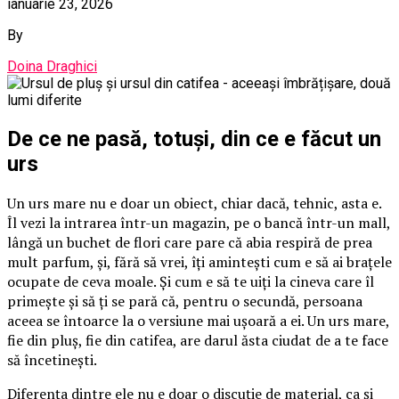
ianuarie 23, 2026
By
Doina Draghici
De ce ne pasă, totuși, din ce e făcut un
urs
Un urs mare nu e doar un obiect, chiar dacă, tehnic, asta e.
Îl vezi la intrarea într-un magazin, pe o bancă într-un mall,
lângă un buchet de flori care pare că abia respiră de prea
mult parfum, și, fără să vrei, îți amintești cum e să ai brațele
ocupate de ceva moale. Și cum e să te uiți la cineva care îl
primește și să ți se pară că, pentru o secundă, persoana
aceea se întoarce la o versiune mai ușoară a ei. Un urs mare,
fie din pluș, fie din catifea, are darul ăsta ciudat de a te face
să încetinești.
Diferența dintre ele nu e doar o discuție de material, ca și