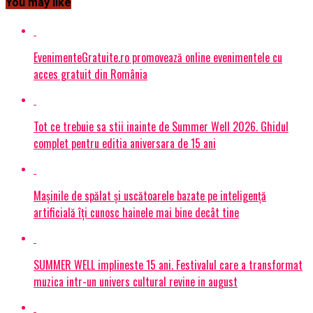
You may like
EvenimenteGratuite.ro promovează online evenimentele cu
acces gratuit din România
Tot ce trebuie sa stii inainte de Summer Well 2026. Ghidul
complet pentru editia aniversara de 15 ani
Mașinile de spălat și uscătoarele bazate pe inteligență
artificială îți cunosc hainele mai bine decât tine
SUMMER WELL implineste 15 ani. Festivalul care a transformat
muzica intr-un univers cultural revine in august