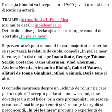
Proiecția filmului va începe la ora 19:00 și va fi urmată de o
discuție cu actorii.
TRAILER:
https://bit.ly/InPieleaMea
Mai multe detalii:
inpieleamea.ro
Detalii din culise și declarații ale actorilor, pe canalul de
YouTube
„În pielea mea”
.
Reprezentativă pentru modul în care majoritatea tinerilor
se raportează la relațiile de cuplu, comedia „În pielea mea”
îi reunește în distribuție pe
Ioana State, George Tănase,
Sergiu Costache, Oana Gherman, Vlad Gherman,
Azaleea Necula, Alexandra Răduță, Gabriel Vatavu,
alături de Ioana Ginghină, Mihai Găinușă, Daria Jane
și
alții.
O comedie savuroasă despre un „schimb de roluri” pe care
patru cupluri îl acceptă pe durata unui weekend, ce se
dovedește un mod haios prin care protagoniștii reușesc să-
și cunoască mai bine partenerii și să renunțe la orgolii și
preconcepții, „
În pielea mea”
propune o experiență de