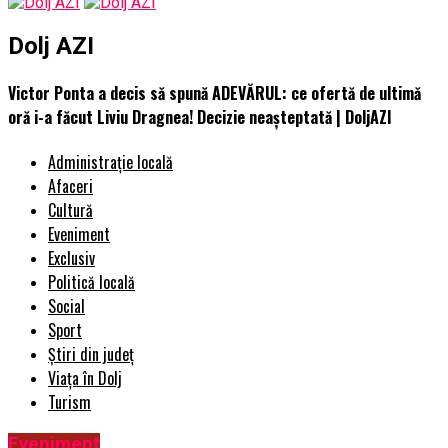
Dolj AZI
Victor Ponta a decis să spună ADEVĂRUL: ce ofertă de ultimă
oră i-a făcut Liviu Dragnea! Decizie neașteptată | DoljAZI
Administrație locală
Afaceri
Cultură
Eveniment
Exclusiv
Politică locală
Social
Sport
Știri din județ
Viața în Dolj
Turism
Eveniment