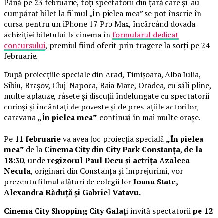
Până pe 23 februarie, toți spectatorii din țară care și-au
cumpărat bilet la filmul „În pielea mea” se pot înscrie în
cursa pentru un iPhone 17 Pro Max, încărcând dovada
achiziției biletului la cinema în
formularul dedicat
concursului
, premiul fiind oferit prin tragere la sorți pe 24
februarie.
După proiecțiile speciale din Arad, Timișoara, Alba Iulia,
Sibiu, Brașov, Cluj-Napoca, Baia Mare, Oradea, cu săli pline,
multe aplauze, râsete și discuții îndelungate cu spectatorii
curioși și încântați de poveste și de prestațiile actorilor,
caravana
„În pielea mea”
continuă în mai multe orașe.
Pe
11 februarie
va avea loc proiecția specială
„În pielea
mea”
de la
Cinema City din City Park Constanța
,
de la
18:30
, unde
regizorul Paul Decu și actrița Azaleea
Necula
, originari din Constanța și împrejurimi, vor
prezenta filmul alături de colegii lor
Ioana State,
Alexandra Răduță și Gabriel Vatavu.
Cinema City Shopping City Galați
invită spectatorii
pe 12