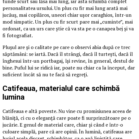
tunde scurt sau lăsa mai lung, iar asta schimbă complet
personalitatea ursului. Un plus cu fir mai lung arată mai
jucăuș, mai copilăros, uneori chiar ușor caraghios, într-un
mod simpatic. Un plus cu fir scurt pare mai „cuminte”, mai
ordonat, ca un urs care știe că va sta pe o canapea bej și va
fi fotografiat.
Plușul are și o calitate pe care o observi abia după ce trec
săptămâni: se iartă. Dacă îl strângi, dacă îl turtești, dacă îl
înghesui într-un portbagaj, își revine, în general, destul de
bine. Puful lui se ridică iar, poate nu chiar ca la început, dar
suficient încât să nu te facă să regreți.
Catifeaua, materialul care schimbă
lumina
Catifeaua e altă poveste. Nu vine cu promisiunea aceea de
blăniță, ci cu o eleganță care poate fi surprinzătoare pe o
jucărie. E genul de material care, chiar și când e într-o
culoare simplă, pare că are opinii. În lumină, catifeaua are
luciul acela discret, schimbător, ca o apă liniștită care