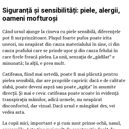
Siguranță și sensibilități: piele, alergii,
oameni mofturoși
Când ursul ajunge la cineva cu piele sensibilă, diferențele
pot fi surprinzătoare. Plușul foarte pufos poate irita
uneori, nu neapărat din cauza materialului în sine, ci din
cauza prafului care se prinde ușor și din cauza felului în
care firele freacă pielea. La unii, senzația de „gâdilat” e
minunată; la alții, e prea mult.
Catifeaua, fiind mai netedă, poate fi mai plăcută pentru
pielea sensibilă, dar are propriile capricii: dacă e de calitate
slabă, poate deveni aspră sau poate „agăța” în anumite
direcții. Și mai e ceva: catifeaua poate scoate în evidență
transpirația mâinilor, adică urmele, nu neapărat
disconfortul, dar vizual. Dacă ursul e mângâiat des, vei
vedea asta.
La copii mici, important e și cum sunt prinse ochii, nasul,