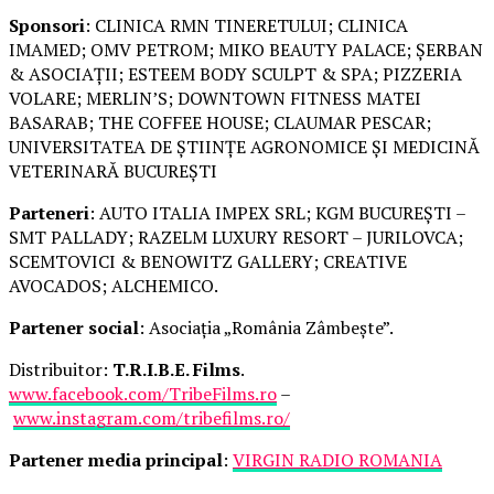
Sponsori
: CLINICA RMN TINERETULUI; CLINICA
IMAMED; OMV PETROM; MIKO BEAUTY PALACE; ȘERBAN
& ASOCIAȚII; ESTEEM BODY SCULPT & SPA; PIZZERIA
VOLARE; MERLIN’S; DOWNTOWN FITNESS MATEI
BASARAB; THE COFFEE HOUSE; CLAUMAR PESCAR;
UNIVERSITATEA DE ȘTIINȚE AGRONOMICE ȘI MEDICINĂ
VETERINARĂ BUCUREȘTI
Parteneri
: AUTO ITALIA IMPEX SRL; KGM BUCUREȘTI –
SMT PALLADY; RAZELM LUXURY RESORT – JURILOVCA;
SCEMTOVICI & BENOWITZ GALLERY; CREATIVE
AVOCADOS; ALCHEMICO.
Partener social
: Asociația „România Zâmbește”.
Distribuitor:
T.R.I.B.E. Films
.
www.facebook.com/TribeFilms.ro
–
www.instagram.com/tribefilms.ro/
Partener media principal
:
VIRGIN RADIO ROMANIA