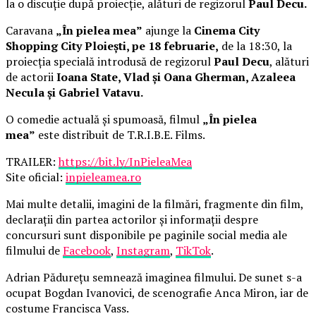
la o discuție după proiecție, alături de regizorul
Paul Decu.
Caravana
„În pielea mea”
ajunge la
Cinema City
Shopping City Ploiești, pe 18 februarie,
de la 18:30, la
proiecția specială introdusă de regizorul
Paul Decu
, alături
de actorii
Ioana State, Vlad și Oana Gherman, Azaleea
Necula și Gabriel Vatavu.
O comedie actuală și spumoasă, filmul
„În pielea
mea”
este distribuit de T.R.I.B.E. Films.
TRAILER:
https://bit.ly/InPieleaMea
Site oficial:
inpieleamea.ro
Mai multe detalii, imagini de la filmări, fragmente din film,
declarații din partea actorilor și informații despre
concursuri sunt disponibile pe paginile social media ale
filmului de
Facebook
,
Instagram
,
TikTok
.
Adrian Pădurețu semnează imaginea filmului. De sunet s-a
ocupat Bogdan Ivanovici, de scenografie Anca Miron, iar de
costume Francisca Vass.