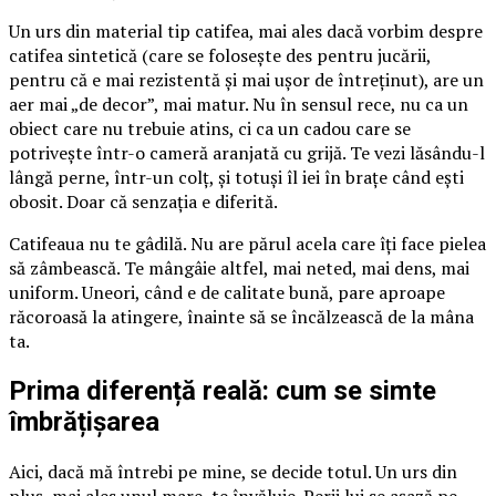
Un urs din material tip catifea, mai ales dacă vorbim despre
catifea sintetică (care se folosește des pentru jucării,
pentru că e mai rezistentă și mai ușor de întreținut), are un
aer mai „de decor”, mai matur. Nu în sensul rece, nu ca un
obiect care nu trebuie atins, ci ca un cadou care se
potrivește într-o cameră aranjată cu grijă. Te vezi lăsându-l
lângă perne, într-un colț, și totuși îl iei în brațe când ești
obosit. Doar că senzația e diferită.
Catifeaua nu te gâdilă. Nu are părul acela care îți face pielea
să zâmbească. Te mângâie altfel, mai neted, mai dens, mai
uniform. Uneori, când e de calitate bună, pare aproape
răcoroasă la atingere, înainte să se încălzească de la mâna
ta.
Prima diferență reală: cum se simte
îmbrățișarea
Aici, dacă mă întrebi pe mine, se decide totul. Un urs din
pluș, mai ales unul mare, te învăluie. Perii lui se așază pe