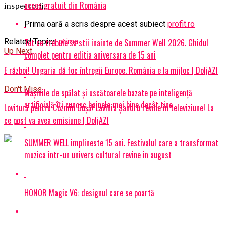
acces gratuit din România
inspectorii.
Prima oară a scris despre acest subiect
profit.ro
Tot ce trebuie sa stii inainte de Summer Well 2026. Ghidul
Related Topics:
prima
Up Next
complet pentru editia aniversara de 15 ani
E război! Ungaria dă foc întregii Europe. România e la mijloc | DoljAZI
Don't Miss
Mașinile de spălat și uscătoarele bazate pe inteligență
artificială îți cunosc hainele mai bine decât tine
Lovitură pentru Cozmin Gușă! Lavinia Șandru revine în televiziune! La
ce post va avea emisiune | DoljAZI
SUMMER WELL implineste 15 ani. Festivalul care a transformat
muzica intr-un univers cultural revine in august
HONOR Magic V6: designul care se poartă