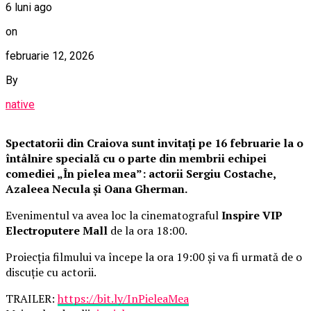
6 luni ago
on
februarie 12, 2026
By
native
Spectatorii din Craiova sunt invitați pe 16 februarie la o
întâlnire specială cu o parte din membrii echipei
comediei „În pielea mea”: actorii Sergiu Costache,
Azaleea Necula și Oana Gherman.
Evenimentul va avea loc la cinematograful
Inspire VIP
Electroputere Mall
de la ora 18:00.
Proiecția filmului va începe la ora 19:00 și va fi urmată de o
discuție cu actorii.
TRAILER:
https://bit.ly/InPieleaMea