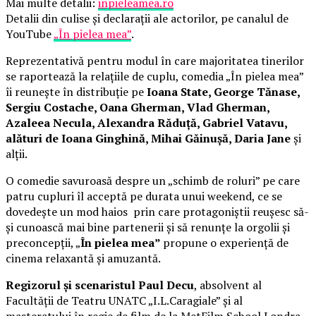
Mai multe detalii:
inpieleamea.ro
Detalii din culise și declarații ale actorilor, pe canalul de
YouTube
„În pielea mea”
.
Reprezentativă pentru modul în care majoritatea tinerilor
se raportează la relațiile de cuplu, comedia „În pielea mea”
îi reunește în distribuție pe
Ioana State, George Tănase,
Sergiu Costache, Oana Gherman, Vlad Gherman,
Azaleea Necula, Alexandra Răduță, Gabriel Vatavu,
alături de Ioana Ginghină, Mihai Găinușă, Daria Jane
și
alții.
O comedie savuroasă despre un „schimb de roluri” pe care
patru cupluri îl acceptă pe durata unui weekend, ce se
dovedește un mod haios prin care protagoniștii reușesc să-
și cunoască mai bine partenerii și să renunțe la orgolii și
preconcepții, „
În pielea mea”
propune o experiență de
cinema relaxantă și amuzantă.
Regizorul și scenaristul Paul Decu
, absolvent al
Facultății de Teatru UNATC „I.L.Caragiale” și al
masteratului în regie de film de la MetFilm School Londra,