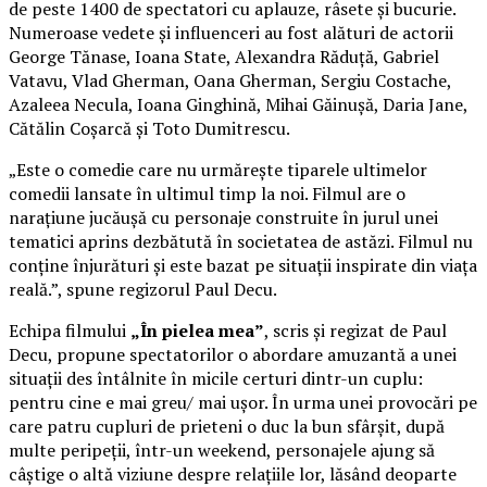
de peste 1400 de spectatori cu aplauze, râsete și bucurie.
Numeroase vedete și influenceri au fost alături de actorii
George Tănase, Ioana State, Alexandra Răduță, Gabriel
Vatavu, Vlad Gherman, Oana Gherman, Sergiu Costache,
Azaleea Necula, Ioana Ginghină, Mihai Găinușă, Daria Jane,
Cătălin Coșarcă și Toto Dumitrescu.
„Este o comedie care nu urmărește tiparele ultimelor
comedii lansate în ultimul timp la noi. Filmul are o
narațiune jucăușă cu personaje construite în jurul unei
tematici aprins dezbătută în societatea de astăzi. Filmul nu
conține înjurături și este bazat pe situații inspirate din viața
reală.”, spune regizorul Paul Decu.
Echipa filmului
„În pielea mea”
, scris și regizat de Paul
Decu, propune spectatorilor o abordare amuzantă a unei
situații des întâlnite în micile certuri dintr-un cuplu:
pentru cine e mai greu/ mai ușor. În urma unei provocări pe
care patru cupluri de prieteni o duc la bun sfârșit, după
multe peripeții, într-un weekend, personajele ajung să
câștige o altă viziune despre relațiile lor, lăsând deoparte