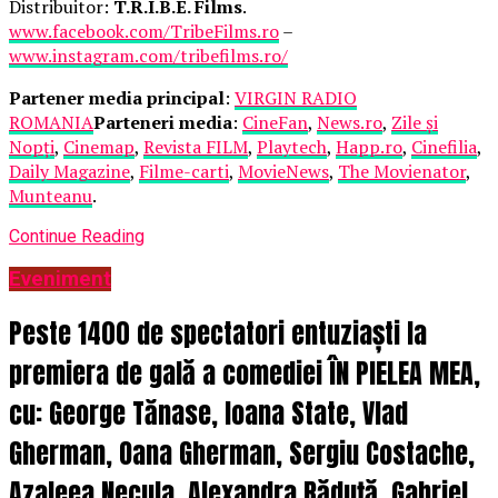
Distribuitor:
T.R.I.B.E. Films
.
www.facebook.com/TribeFilms.ro
–
www.instagram.com/tribefilms.ro/
Partener media principal
:
VIRGIN RADIO
ROMANIA
Parteneri media
:
CineFan
,
News.ro
,
Zile și
Nopți
,
Cinemap
,
Revista FILM
,
Playtech
,
Happ.ro
,
Cinefilia
,
Daily Magazine
,
Filme-carti
,
MovieNews
,
The Movienator
,
Munteanu
.
Continue Reading
Eveniment
Peste 1400 de spectatori entuziaști la
premiera de gală a comediei ÎN PIELEA MEA,
cu: George Tănase, Ioana State, Vlad
Gherman, Oana Gherman, Sergiu Costache,
Azaleea Necula, Alexandra Răduță, Gabriel