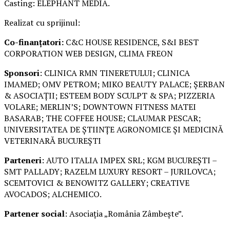
Casting: ELEPHANT MEDIA.
Realizat cu sprijinul:
Co-finanțatori:
C&C HOUSE RESIDENCE, S&I BEST
CORPORATION WEB DESIGN, CLIMA FREON
Sponsori
: CLINICA RMN TINERETULUI; CLINICA
IMAMED; OMV PETROM; MIKO BEAUTY PALACE; ȘERBAN
& ASOCIAȚII; ESTEEM BODY SCULPT & SPA; PIZZERIA
VOLARE; MERLIN’S; DOWNTOWN FITNESS MATEI
BASARAB; THE COFFEE HOUSE; CLAUMAR PESCAR;
UNIVERSITATEA DE ȘTIINȚE AGRONOMICE ȘI MEDICINĂ
VETERINARĂ BUCUREȘTI
Parteneri
: AUTO ITALIA IMPEX SRL; KGM BUCUREȘTI –
SMT PALLADY; RAZELM LUXURY RESORT – JURILOVCA;
SCEMTOVICI & BENOWITZ GALLERY; CREATIVE
AVOCADOS; ALCHEMICO.
Partener social
: Asociația „România Zâmbește”.