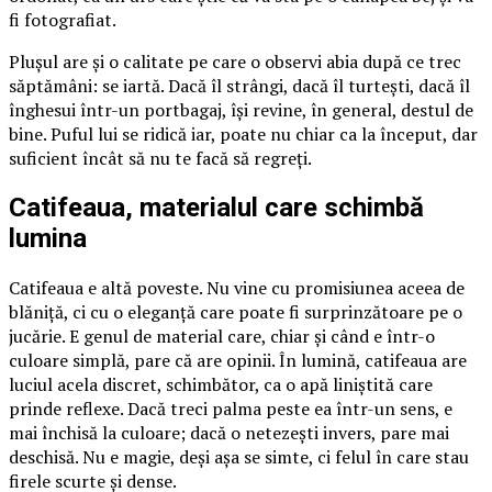
fi fotografiat.
Plușul are și o calitate pe care o observi abia după ce trec
săptămâni: se iartă. Dacă îl strângi, dacă îl turtești, dacă îl
înghesui într-un portbagaj, își revine, în general, destul de
bine. Puful lui se ridică iar, poate nu chiar ca la început, dar
suficient încât să nu te facă să regreți.
Catifeaua, materialul care schimbă
lumina
Catifeaua e altă poveste. Nu vine cu promisiunea aceea de
blăniță, ci cu o eleganță care poate fi surprinzătoare pe o
jucărie. E genul de material care, chiar și când e într-o
culoare simplă, pare că are opinii. În lumină, catifeaua are
luciul acela discret, schimbător, ca o apă liniștită care
prinde reflexe. Dacă treci palma peste ea într-un sens, e
mai închisă la culoare; dacă o netezești invers, pare mai
deschisă. Nu e magie, deși așa se simte, ci felul în care stau
firele scurte și dense.