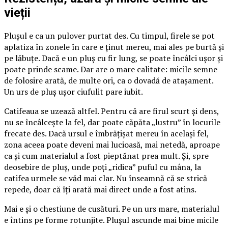
vieții
Plușul e ca un pulover purtat des. Cu timpul, firele se pot
aplatiza în zonele în care e ținut mereu, mai ales pe burtă și
pe lăbuțe. Dacă e un pluș cu fir lung, se poate încâlci ușor și
poate prinde scame. Dar are o mare calitate: micile semne
de folosire arată, de multe ori, ca o dovadă de atașament.
Un urs de pluș ușor ciufulit pare iubit.
Catifeaua se uzează altfel. Pentru că are firul scurt și dens,
nu se încâlcește la fel, dar poate căpăta „lustru” în locurile
frecate des. Dacă ursul e îmbrățișat mereu în același fel,
zona aceea poate deveni mai lucioasă, mai netedă, aproape
ca și cum materialul a fost pieptănat prea mult. Și, spre
deosebire de pluș, unde poți „ridica” puful cu mâna, la
catifea urmele se văd mai clar. Nu înseamnă că se strică
repede, doar că îți arată mai direct unde a fost atins.
Mai e și o chestiune de cusături. Pe un urs mare, materialul
e întins pe forme rotunjite. Plușul ascunde mai bine micile