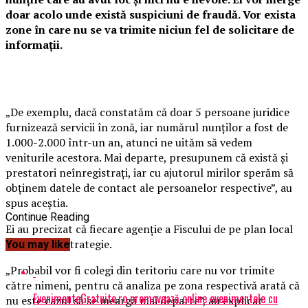
doar acolo unde există suspiciuni de fraudă. Vor exista
zone în care nu se va trimite niciun fel de solicitare de
informaţii.
„De exemplu, dacă constatăm că doar 5 persoane juridice
furnizează servicii în zonă, iar numărul nunţilor a fost de
1.000-2.000 într-un an, atunci ne uităm să vedem
veniturile acestora. Mai departe, presupunem că există şi
prestatori neînregistraţi, iar cu ajutorul mirilor sperăm să
obţinem datele de contact ale persoanelor respective”, au
spus aceştia.
Continue Reading
Ei au precizat că fiecare agenţie a Fiscului de pe plan local
are propria strategie.
You may like
„Probabil vor fi colegi din teritoriu care nu vor trimite
către nimeni, pentru că analiza pe zona respectivă arată că
EvenimenteGratuite.ro promovează online evenimentele cu
nu este cazul să se meargă mai departe”, au explicat