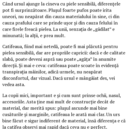
Când ursul ajunge la cineva cu piele sensibilă, diferențele
pot fi surprinzătoare. Plușul foarte pufos poate irita
uneori, nu neapărat din cauza materialului în sine, ci din
cauza prafului care se prinde ușor și din cauza felului în
care firele freacă pielea. La unii, senzația de „gâdilat” e
minunată; la alții, e prea mult.
Catifeaua, fiind mai netedă, poate fi mai plăcută pentru
pielea sensibilă, dar are propriile capricii: dacă e de calitate
slabă, poate deveni aspră sau poate „agăța” în anumite
direcții. Și mai e ceva: catifeaua poate scoate în evidență
transpirația mâinilor, adică urmele, nu neapărat
disconfortul, dar vizual. Dacă ursul e mângâiat des, vei
vedea asta.
La copii mici, important e și cum sunt prinse ochii, nasul,
accesoriile. Asta ține mai mult de construcție decât de
material, dar merită spus: plușul ascunde mai bine
cusăturile și marginile, catifeaua le arată mai clar. Un urs
bine făcut e sigur indiferent de material, însă diferența e că
la catifea observi mai rapid dacă ceva nu e perfect.