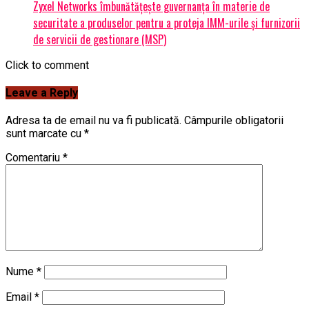
Zyxel Networks îmbunătățește guvernanța în materie de
securitate a produselor pentru a proteja IMM-urile și furnizorii
de servicii de gestionare (MSP)
Click to comment
Leave a Reply
Adresa ta de email nu va fi publicată.
Câmpurile obligatorii
sunt marcate cu
*
Comentariu
*
Nume
*
Email
*