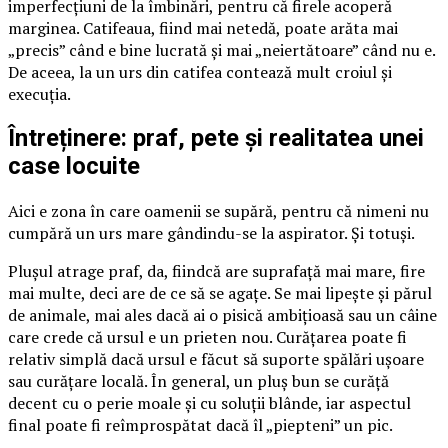
imperfecțiuni de la îmbinări, pentru că firele acoperă
marginea. Catifeaua, fiind mai netedă, poate arăta mai
„precis” când e bine lucrată și mai „neiertătoare” când nu e.
De aceea, la un urs din catifea contează mult croiul și
execuția.
Întreținere: praf, pete și realitatea unei
case locuite
Aici e zona în care oamenii se supără, pentru că nimeni nu
cumpără un urs mare gândindu-se la aspirator. Și totuși.
Plușul atrage praf, da, fiindcă are suprafață mai mare, fire
mai multe, deci are de ce să se agațe. Se mai lipește și părul
de animale, mai ales dacă ai o pisică ambițioasă sau un câine
care crede că ursul e un prieten nou. Curățarea poate fi
relativ simplă dacă ursul e făcut să suporte spălări ușoare
sau curățare locală. În general, un pluș bun se curăță
decent cu o perie moale și cu soluții blânde, iar aspectul
final poate fi reîmprospătat dacă îl „piepteni” un pic.