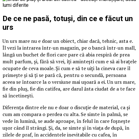
De ce ne pasă, totuși, din ce e făcut un
urs
Un urs mare nu e doar un obiect, chiar dacă, tehnic, asta e.
Îl vezi la intrarea într-un magazin, pe o bancă într-un mall,
lângă un buchet de flori care pare că abia respiră de prea
mult parfum, și, fără să vrei, îți amintești cum e să ai brațele
ocupate de ceva moale. Și cum e să te uiți la cineva care îl
primește și să ți se pară că, pentru o secundă, persoana
aceea se întoarce la o versiune mai ușoară a ei. Un urs mare,
fie din pluș, fie din catifea, are darul ăsta ciudat de a te face
să încetinești.
Diferența dintre ele nu e doar o discuție de material, ca și
cum am compara o perdea cu alta. Se simte în palmă, se
vede în lumină, se aude aproape, în felul în care foșnește
ușor când îl strângi. Și, da, se simte și în viața de după, în
zilele de praf, în accidentele inevitabile cu cafea, în