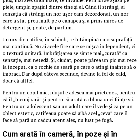
piele, umplu spațiul dintre tine și el. Când îl strângi, ai
senzația că strângi un nor ușor cam dezordonat, un nor
care a stat prea mult pe o canapea și a prins miros de
detergent și, poate, de parfum.
Un urs din catifea, în schimb, te întâmpină cu o suprafață
mai continuă. Nu ai acele fire care se mișcă independent, ci
o textură unitară. Îmbrățișarea se simte mai „curată” ca
senzație, mai netedă. Și, ciudat, poate părea un pic mai rece
la început, ca o rochie de seară pe care o atingi înainte să o
îmbraci. Dar după câteva secunde, devine la fel de cald,
doar că altfel.
Pentru un copil mic, plușul e adesea mai prietenos, pentru
că îl „înconjoară” și pentru că arată ca blana unei ființe vii.
Pentru un adolescent sau un adult care îl vede și ca pe un
obiect estetic, catifeaua poate să aibă acel „ceva” care îl
face să pară un cadou atent ales, nu luat pe fugă.
Cum arată în cameră, în poze și în