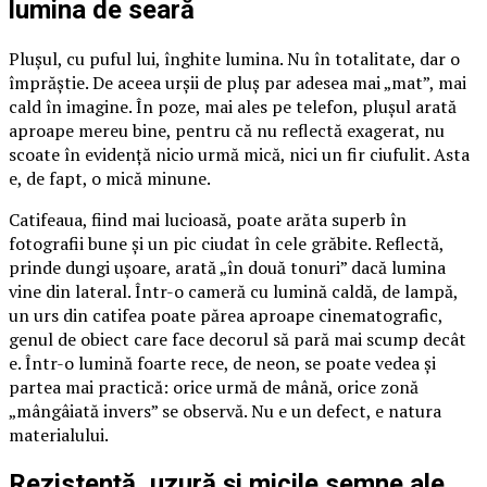
lumina de seară
Plușul, cu puful lui, înghite lumina. Nu în totalitate, dar o
împrăștie. De aceea urșii de pluș par adesea mai „mat”, mai
cald în imagine. În poze, mai ales pe telefon, plușul arată
aproape mereu bine, pentru că nu reflectă exagerat, nu
scoate în evidență nicio urmă mică, nici un fir ciufulit. Asta
e, de fapt, o mică minune.
Catifeaua, fiind mai lucioasă, poate arăta superb în
fotografii bune și un pic ciudat în cele grăbite. Reflectă,
prinde dungi ușoare, arată „în două tonuri” dacă lumina
vine din lateral. Într-o cameră cu lumină caldă, de lampă,
un urs din catifea poate părea aproape cinematografic,
genul de obiect care face decorul să pară mai scump decât
e. Într-o lumină foarte rece, de neon, se poate vedea și
partea mai practică: orice urmă de mână, orice zonă
„mângâiată invers” se observă. Nu e un defect, e natura
materialului.
Rezistență, uzură și micile semne ale