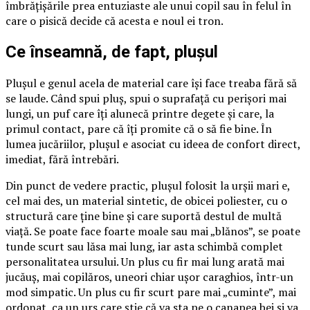
îmbrățișările prea entuziaste ale unui copil sau în felul în
care o pisică decide că acesta e noul ei tron.
Ce înseamnă, de fapt, plușul
Plușul e genul acela de material care își face treaba fără să
se laude. Când spui pluș, spui o suprafață cu perișori mai
lungi, un puf care îți alunecă printre degete și care, la
primul contact, pare că îți promite că o să fie bine. În
lumea jucăriilor, plușul e asociat cu ideea de confort direct,
imediat, fără întrebări.
Din punct de vedere practic, plușul folosit la urșii mari e,
cel mai des, un material sintetic, de obicei poliester, cu o
structură care ține bine și care suportă destul de multă
viață. Se poate face foarte moale sau mai „blănos”, se poate
tunde scurt sau lăsa mai lung, iar asta schimbă complet
personalitatea ursului. Un plus cu fir mai lung arată mai
jucăuș, mai copilăros, uneori chiar ușor caraghios, într-un
mod simpatic. Un plus cu fir scurt pare mai „cuminte”, mai
ordonat, ca un urs care știe că va sta pe o canapea bej și va