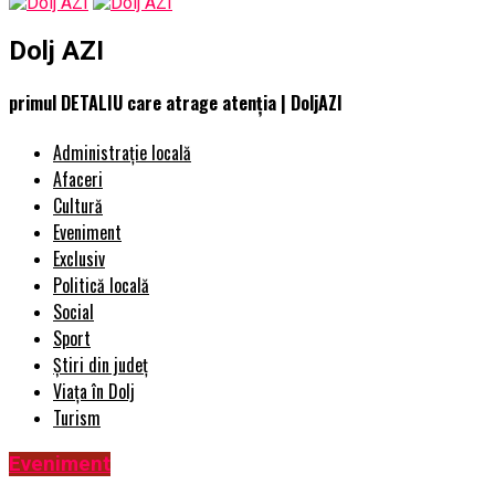
Dolj AZI
primul DETALIU care atrage atenția | DoljAZI
Administrație locală
Afaceri
Cultură
Eveniment
Exclusiv
Politică locală
Social
Sport
Știri din județ
Viața în Dolj
Turism
Eveniment