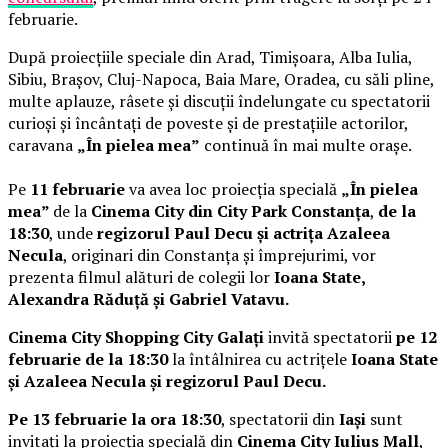
februarie.
După proiecțiile speciale din Arad, Timișoara, Alba Iulia,
Sibiu, Brașov, Cluj-Napoca, Baia Mare, Oradea, cu săli pline,
multe aplauze, râsete și discuții îndelungate cu spectatorii
curioși și încântați de poveste și de prestațiile actorilor,
caravana
„În pielea mea”
continuă în mai multe orașe.
Pe
11 februarie
va avea loc proiecția specială
„În pielea
mea”
de la
Cinema City din City Park Constanța
,
de la
18:30
, unde
regizorul Paul Decu și actrița Azaleea
Necula
, originari din Constanța și împrejurimi, vor
prezenta filmul alături de colegii lor
Ioana State,
Alexandra Răduță și Gabriel Vatavu.
Cinema City Shopping City Galați
invită spectatorii
pe 12
februarie de la 18:30
la întâlnirea cu actrițele
Ioana State
și Azaleea Necula și regizorul Paul Decu.
Pe 13 februarie la ora 18:30
, spectatorii din
Iași
sunt
invitați la proiecția specială din
Cinema City Iulius Mall
,