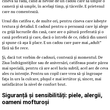
cineva să râdă, când ai nevoie de un cadou care să umple o
cameră și să umple, în același timp, și tăcerile. E prietenul
care nu comentează.
Ursul din catifea e, de multe ori, pentru cineva care iubește
textura și detaliul. E cadoul pentru o persoană care își alege
cu grijă lucrurile din casă, care are o pătură preferată și o
cană preferată și care, dacă o întrebi de ce, ridică din umeri
și spune că așa îi place. E un cadou care pare mai „adult”
fără să fie rece.
Și, dacă tot vorbim de cadouri, contează și momentul. De
Ziua Îndrăgostiților sau de aniversări, catifeaua poate părea
mai specială, pentru că are acel luciu subtil, acel aer de ceva
ales cu intenție. Pentru un copil care vrea să-și îngroape
fața în urs la culcare, plușul e mai iertător și, sincer, mai
satisfăcător la nivel de confort brut.
Siguranță și sensibilități: piele, alergii,
oameni mofturoși