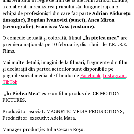
a colaborat la realizarea primului său lungmetraj cu o
echipă de profesioniști din care fac parte
Adrian Pădurețu
(imagine), Bogdan Ivanovici (sunet), Anca Miron
(scenografie), Francisca Vass (costume)
.
O comedie actuală și colorată, filmul
„În pielea mea”
are
premiera națională pe 10 februarie, distribuit de T.R.I.B.E.
Films.
Mai multe detalii, imagini de la filmări, fragmente din film
și declarații din partea actorilor sunt disponibile pe
paginile social media ale filmului de
Facebook
,
Instagram
,
TikTok
.
„În Pielea Mea”
este un film produs de: CB MOTION
PICTURES.
Producător asociat: MAGNETIC MEDIA PRODUCTIONS;
Producător executiv: Adela Mara.
Manager producție: Iulia Cezara Roșu.