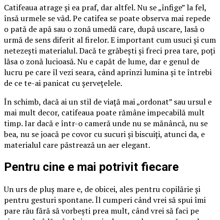
Catifeaua atrage și ea praf, dar altfel. Nu se „înfige” la fel,
însă urmele se văd. Pe catifea se poate observa mai repede
o pată de apă sau o zonă umedă care, după uscare, lasă o
urmă de sens diferit al firelor. E important cum usuci și cum
netezești materialul. Dacă te grăbești și freci prea tare, poți
lăsa o zonă lucioasă. Nu e capăt de lume, dar e genul de
lucru pe care îl vezi seara, când aprinzi lumina și te întrebi
de ce te-ai panicat cu șervețelele.
În schimb, dacă ai un stil de viață mai „ordonat” sau ursul e
mai mult decor, catifeaua poate rămâne impecabilă mult
timp. Iar dacă e într-o cameră unde nu se mănâncă, nu se
bea, nu se joacă pe covor cu sucuri și biscuiți, atunci da, e
materialul care păstrează un aer elegant.
Pentru cine e mai potrivit fiecare
Un urs de pluș mare e, de obicei, ales pentru copilărie și
pentru gesturi spontane. Îl cumperi când vrei să spui îmi
pare rău fără să vorbești prea mult, când vrei să faci pe