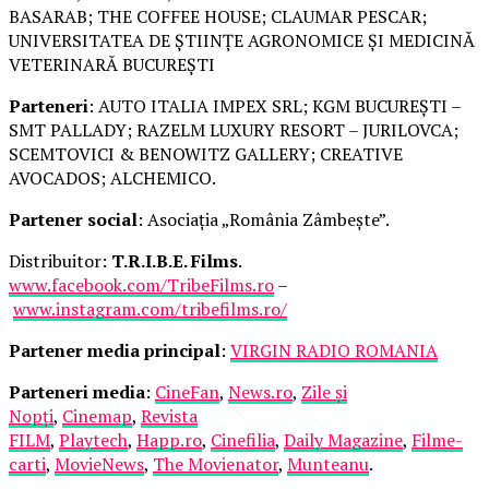
BASARAB; THE COFFEE HOUSE; CLAUMAR PESCAR;
UNIVERSITATEA DE ȘTIINȚE AGRONOMICE ȘI MEDICINĂ
VETERINARĂ BUCUREȘTI
Parteneri
: AUTO ITALIA IMPEX SRL; KGM BUCUREȘTI –
SMT PALLADY; RAZELM LUXURY RESORT – JURILOVCA;
SCEMTOVICI & BENOWITZ GALLERY; CREATIVE
AVOCADOS; ALCHEMICO.
Partener social
: Asociația „România Zâmbește”.
Distribuitor:
T.R.I.B.E. Films
.
www.facebook.com/TribeFilms.ro
–
www.instagram.com/tribefilms.ro/
Partener media principal
:
VIRGIN RADIO ROMANIA
Parteneri media
:
CineFan
,
News.ro
,
Zile și
Nopți
,
Cinemap
,
Revista
FILM
,
Playtech
,
Happ.ro
,
Cinefilia
,
Daily Magazine
,
Filme-
carti
,
MovieNews
,
The Movienator
,
Munteanu
.