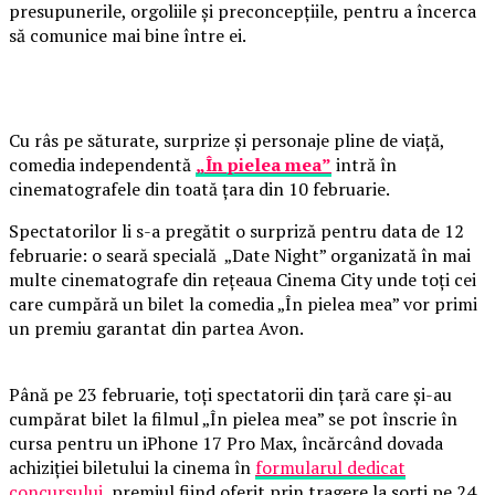
presupunerile, orgoliile și preconcepțiile, pentru a încerca
să comunice mai bine între ei.
Cu râs pe săturate, surprize și personaje pline de viață,
comedia independentă
„În pielea mea”
intră în
cinematografele din toată țara din 10 februarie.
Spectatorilor li s-a pregătit o surpriză pentru data de 12
februarie: o seară specială „Date Night” organizată în mai
multe cinematografe din rețeaua Cinema City unde toți cei
care cumpără un bilet la comedia „În pielea mea” vor primi
un premiu garantat din partea Avon.
Până pe 23 februarie, toți spectatorii din țară care și-au
cumpărat bilet la filmul „În pielea mea” se pot înscrie în
cursa pentru un iPhone 17 Pro Max, încărcând dovada
achiziției biletului la cinema în
formularul dedicat
concursului
, premiul fiind oferit prin tragere la sorți pe 24