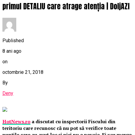
primul DETALIU care atrage atenția | DoljAZI
Published
8 ani ago
on
octombrie 21, 2018
By
Deny
HotNews.ro
a discutat cu inspectorii Fiscului din
teritoriu care recunosc că nu pot să verifice toate
nunţile care au avut loc şi nici nu e nevoie. Ei vor merge