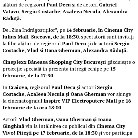
alături de regizorul
Paul Decu
și de actorii
Gabriel
Vatavu, Sergiu Costache, Azaleea Necula, Alexandra
Răduță.
De „Ziua Îndrăgostiților”, pe
14 februarie, în Cinema City
Iulius Mall Suceava, de la 18:30
, spectatorii sunt invitați
la film alături de regizorul
Paul Decu
și de actorii
Sergiu
Costache, Vlad si Oana Gherman, Alexandra Răduță.
Cineplexx Băneasa Shopping City București
găzduiește o
proiecție specială în prezența întregii echipe pe
15
februarie, de la 17:30.
În
Craiova
, regizorul
Paul Decu
și actorii
Sergiu
Costache, Azaleea Necula și Oana Gherman
vor ajunge
la cinematograful
Inspire VIP Electroputere Mall pe 16
februarie de la ora 18:00
.
Actorii
Vlad Gherman, Oana Gherman și Ioana
Ginghină
vin la întâlnirea cu publicul din
Cinema City
Vivo! Pitești pe 17 februarie, de la 18:30
și vor participa