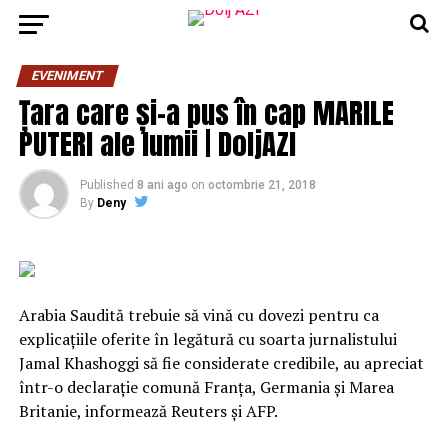
EVENIMENT
Țara care și-a pus în cap MARILE
PUTERI ale lumii | DoljAZI
Published
8 ani ago
on
octombrie 21, 2018
By
Deny
Arabia Saudită trebuie să vină cu dovezi pentru ca
explicaţiile oferite în legătură cu soarta jurnalistului
Jamal Khashoggi să fie considerate credibile, au apreciat
într-o declaraţie comună Franţa, Germania şi Marea
Britanie, informează Reuters şi AFP.