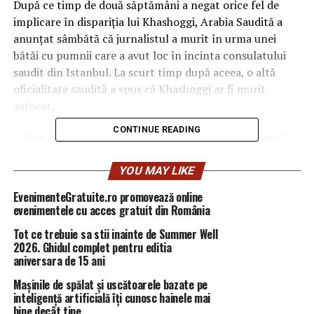
După ce timp de două săptămâni a negat orice fel de
implicare în dispariţia lui Khashoggi, Arabia Saudită a
anunţat sâmbătă că jurnalistul a murit în urma unei
bătăi cu pumnii care a avut loc în incinta consulatului
saudit din Istanbul.
La scurt timp după aceea, o altă
oficialitate saudită a spus că Khashoggi ar fi murit
sufocat.
CONTINUE READING
„Nimic nu poate justifica acest asasinat şi îl condamnăm
în cei mai fermi termeni cu putinţă. Există o nevoie
urgentă de clarificare a ceea ce s-a întâmplat cu
YOU MAY LIKE
adevărat… dincolo de ipotezele care au fost vehiculate
EvenimenteGratuite.ro promovează online
până acum în cadrul anchetei saudite, care trebuie
evenimentele cu acces gratuit din România
susţinută cu fapte pentru a putea fi considerată
Tot ce trebuie sa stii inainte de Summer Well
credibilă”.
2026. Ghidul complet pentru editia
aniversara de 15 ani
Cele trei ţări au subliniat că este nevoie de mai multe
Mașinile de spălat și uscătoarele bazate pe
eforturi şi şi-au exprimat speranţa că se va afla adevărul,
inteligență artificială îți cunosc hainele mai
iar cei responsabili vor plăti pentru delictele comise.
bine decât tine