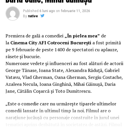
Regizorul și scenaristul Paul Decu
, absolvent al
Facultății de Teatru UNATC „I.L.Caragiale” și al
Published
6 luni ago
on
februarie 11, 2026
masteratului în regie de film de la MetFilm School
By
native
Londra, a colaborat la realizarea primului său
lungmetraj cu o echipă de profesioniști din care fac
parte
Adrian Pădurețu (imagine), Bogdan Ivanovici
Premiera de gală a comediei
„În pielea mea”
de
(sunet), Anca Miron (scenografie), Francisca Vass
la
Cinema City AFI Cotroceni București
a fost primită
(costume)
.
pe 9 februarie de peste 1400 de spectatori cu aplauze,
râsete și bucurie.
O comedie actuală și colorată, filmul
„În pielea mea”
Numeroase vedete și influenceri au fost alături de actorii
are premiera națională pe 10 februarie, distribuit de
George Tănase, Ioana State, Alexandra Răduță, Gabriel
T.R.I.B.E. Films.
Vatavu, Vlad Gherman, Oana Gherman, Sergiu Costache,
Azaleea Necula, Ioana Ginghină, Mihai Găinușă, Daria
Mai multe detalii, imagini de la filmări, fragmente din
Jane, Cătălin Coșarcă și Toto Dumitrescu.
film și declarații din partea actorilor sunt disponibile pe
paginile social media ale filmului de
Facebook
,
„Este o comedie care nu urmărește tiparele ultimelor
Instagram
,
TikTok
.
comedii lansate în ultimul timp la noi. Filmul are o
narațiune jucăușă cu personaje construite în jurul unei
„În Pielea Mea”
este un film produs de: CB MOTION
tematici aprins dezbătută în societatea de astăzi. Filmul
PICTURES.