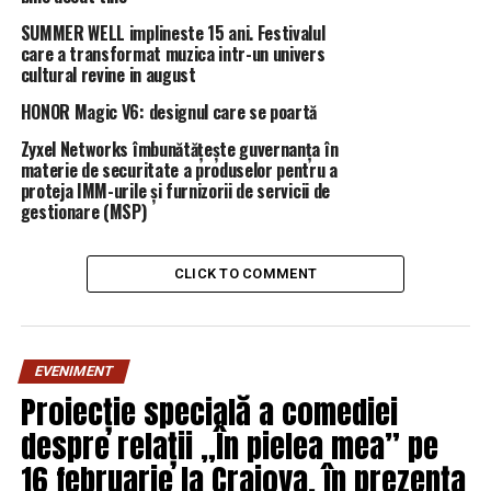
AGERPRES
SUMMER WELL implineste 15 ani. Festivalul
care a transformat muzica intr-un univers
RELATED TOPICS:
PRIMA
cultural revine in august
UP NEXT
HONOR Magic V6: designul care se poartă
SONDAJUL care-l distruge pe Dragnea! Pe cine vor
Zyxel Networks îmbunătățește guvernanța în
românii la prezidențiale din partea PSD. Surpriza este
materie de securitate a produselor pentru a
uluitoare | DoljAZI
proteja IMM-urile și furnizorii de servicii de
gestionare (MSP)
DON'T MISS
„Vom merge până la capăt!” | DoljAZI
CLICK TO COMMENT
EVENIMENT
Proiecție specială a comediei
despre relații „În pielea mea” pe
16 februarie la Craiova, în prezența