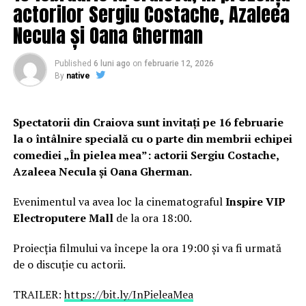
actorilor Sergiu Costache, Azaleea
Necula și Oana Gherman
Published
6 luni ago
on
februarie 12, 2026
By
native
Spectatorii din Craiova sunt invitați pe 16 februarie
la o întâlnire specială cu o parte din membrii echipei
comediei „În pielea mea”: actorii Sergiu Costache,
Azaleea Necula și Oana Gherman.
Evenimentul va avea loc la cinematograful
Inspire VIP
Electroputere Mall
de la ora 18:00.
Proiecția filmului va începe la ora 19:00 și va fi urmată
de o discuție cu actorii.
TRAILER:
https://bit.ly/InPieleaMea