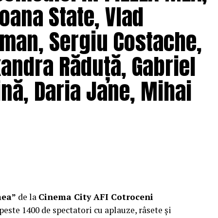
 de film de la MetFilm School Londra, a colaborat la
oana State, Vlad
hipă de profesioniști din care fac parte
Adrian
(sunet), Anca Miron (scenografie), Francisca
man, Sergiu Costache,
xandra Răduță, Gabriel
pielea mea”
are premiera națională pe 10
nă, Daria Jane, Mihai
ragmente din film și declarații din partea actorilor
ale filmului de
Facebook
,
Instagram
,
TikTok
.
e: CB MOTION PICTURES.
ODUCTIONS; Producător executiv: Adela Mara.
mea”
de la
Cinema City AFI Cotroceni
peste 1400 de spectatori cu aplauze, râsete și