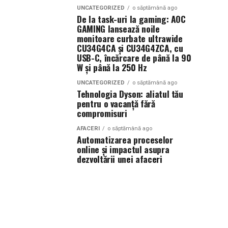
UNCATEGORIZED
o săptămână ago
De la task-uri la gaming: AOC
GAMING lansează noile
monitoare curbate ultrawide
CU34G4CA și CU34G4ZCA, cu
USB-C, încărcare de până la 90
W și până la 250 Hz
UNCATEGORIZED
o săptămână ago
Tehnologia Dyson: aliatul tău
pentru o vacanță fără
compromisuri
AFACERI
o săptămână ago
Automatizarea proceselor
online și impactul asupra
dezvoltării unei afaceri