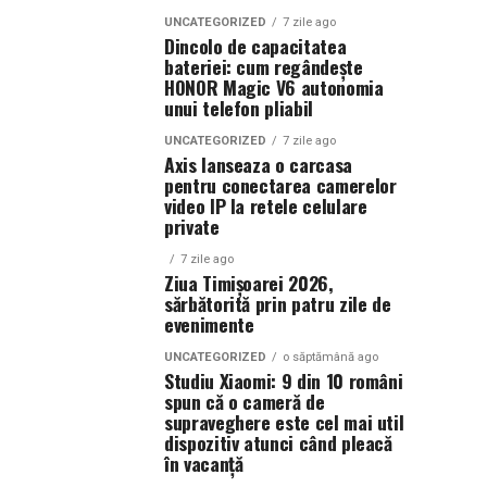
UNCATEGORIZED
7 zile ago
Dincolo de capacitatea
bateriei: cum regândește
HONOR Magic V6 autonomia
unui telefon pliabil
UNCATEGORIZED
7 zile ago
Axis lanseaza o carcasa
pentru conectarea camerelor
video IP la retele celulare
private
7 zile ago
Ziua Timișoarei 2026,
sărbătorită prin patru zile de
evenimente
UNCATEGORIZED
o săptămână ago
Studiu Xiaomi: 9 din 10 români
spun că o cameră de
supraveghere este cel mai util
dispozitiv atunci când pleacă
în vacanță