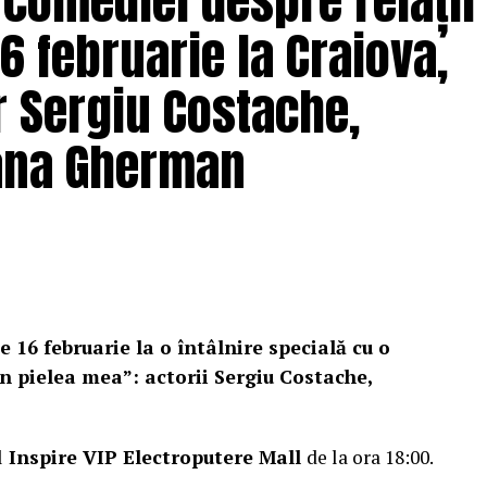
 comediei despre relații
6 februarie la Craiova,
r Sergiu Costache,
Oana Gherman
e 16 februarie la o întâlnire specială cu o
n pielea mea”: actorii Sergiu Costache,
l
Inspire VIP Electroputere Mall
de la ora 18:00.