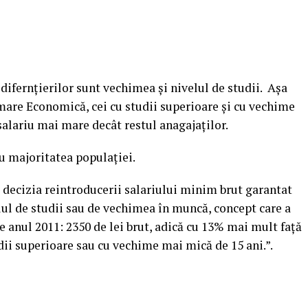
a difernţierilor sunt vechimea şi nivelul de studii. Aşa
are Economică, cei cu studii superioare şi cu vechime
 salariu mai mare decât restul anagajaţilor.
ru majoritatea populaţiei.
t decizia reintroducerii salariului minim brut garantat
elul de studii sau de vechimea în muncă, concept care a
e anul 2011: 2350 de lei brut, adică cu 13% mai mult faţă
dii superioare sau cu vechime mai mică de 15 ani.”.