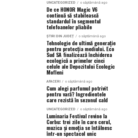
UNCATEGORIZED
o săptămână ago
De ce HONOR Magic V6
continuă să stabilească
standardul în segmentul
telefoanelor pliabile
ȘTIRI DIN JUDEȚ
o săptămână ago
Tehnologie de ultimă generație
pentru protecția mediului. Eco
Sud SA finalizează închiderea
ecologică a primelor cinci
celule ale Depozitului Ecologic
Mofleni
AFACERI
o săptămână ago
Cum alegi parfumul potrivit
pentru vară? Ingredientele
care rezistă în sezonul cald
UNCATEGORIZED
o săptămână ago
Luminaria Festival revine la
Corbu: trei zile în care cerul,
muzica și emoția se întâlnesc
într-un spectacol unic