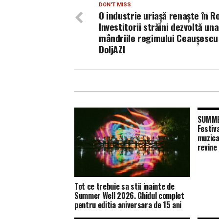
DON'T MISS
O industrie uriașă renaște în R
Investitorii străini dezvoltă un
mândriile regimului Ceaușescu 
DoljAZI
SUMMER
Festiv
muzica
revine
Tot ce trebuie sa stii inainte de
Summer Well 2026. Ghidul complet
pentru editia aniversara de 15 ani