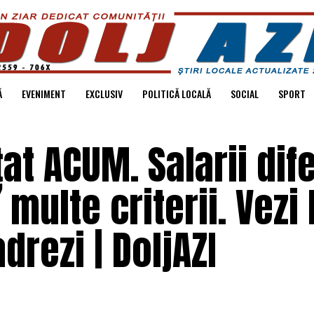
Ă
EVENIMENT
EXCLUSIV
POLITICĂ LOCALĂ
SOCIAL
SPORT
t ACUM. Salarii dife
 multe criterii. Vezi 
drezi | DoljAZI