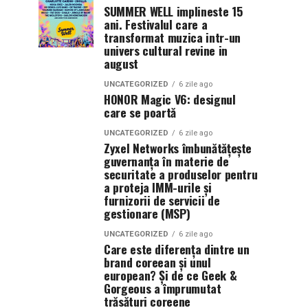
SUMMER WELL implineste 15
ani. Festivalul care a
transformat muzica intr-un
univers cultural revine in
august
UNCATEGORIZED
6 zile ago
HONOR Magic V6: designul
care se poartă
UNCATEGORIZED
6 zile ago
Zyxel Networks îmbunătățește
guvernanța în materie de
securitate a produselor pentru
a proteja IMM-urile și
furnizorii de servicii de
gestionare (MSP)
UNCATEGORIZED
6 zile ago
Care este diferența dintre un
brand coreean și unul
european? Și de ce Geek &
Gorgeous a împrumutat
trăsături coreene