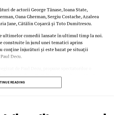
ături de actorii George Tănase, Ioana State,
, S&I BEST CORPORATION WEB DESIGN, CLIMA
herman, Oana Gherman, Sergiu Costache, Azaleea
ria Jane, Cătălin Coșarcă și Toto Dumitrescu.
 CLINICA IMAMED; OMV PETROM; MIKO BEAUTY
e ultimelor comedii lansate în ultimul timp la noi.
BODY SCULPT & SPA; PIZZERIA VOLARE;
e construite în jurul unei tematici aprins
 BASARAB; THE COFFEE HOUSE; CLAUMAR
u conține înjurături și este bazat pe situații
AGRONOMICE ȘI MEDICINĂ VETERINARĂ
l Paul Decu.
i regizat de Paul Decu, propune spectatorilor o
KGM BUCUREȘTI – SMT PALLADY; RAZELM LUXURY
nite în micile certuri dintr-un cuplu: pentru cine e
BENOWITZ GALLERY; CREATIVE AVOCADOS;
 pe care patru cupluri de prieteni o duc la bun
TINUE READING
end, personajele ajung să câștige o altă viziune
punerile, orgoliile și preconcepțiile, pentru a
mbește”.