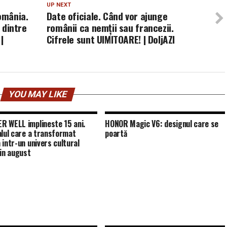
UP NEXT
omânia.
Date oficiale. Când vor ajunge
a dintre
românii ca nemții sau francezii.
|
Cifrele sunt UIMITOARE! | DoljAZI
YOU MAY LIKE
 WELL implineste 15 ani.
HONOR Magic V6: designul care se
alul care a transformat
poartă
 intr-un univers cultural
 in august