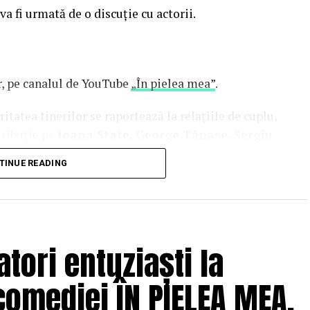
 va fi urmată de o discuție cu actorii.
or, pe canalul de YouTube
„În pielea mea”
.
tatea tinerilor se raportează la relațiile de cuplu,
tribuție pe
Ioana State, George Tănase, Sergiu
n, Azaleea Necula, Alexandra Răduță,
TINUE READING
hină, Mihai Găinușă, Daria Jane
și alții.
oluri” pe care patru cupluri îl acceptă pe durata
s prin care protagoniștii reușesc să-și cunoască
 și preconcepții, „
În pielea mea”
propune o
tori entuziaști la
tă.
comediei ÎN PIELEA MEA,
solvent al Facultății de Teatru UNATC