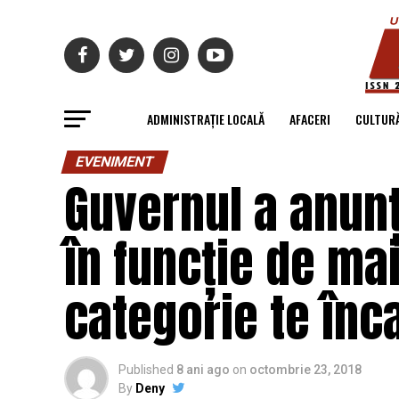
ADMINISTRAȚIE LOCALĂ
AFACERI
CULTUR
EVENIMENT
Guvernul a anunța
în funcție de mai
categorie te înca
Published
8 ani ago
on
octombrie 23, 2018
By
Deny