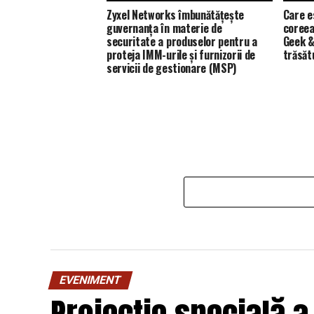
Zyxel Networks îmbunătățește
Care e
guvernanța în materie de
coreea
securitate a produselor pentru a
Geek &
proteja IMM-urile și furnizorii de
trăsăt
servicii de gestionare (MSP)
EVENIMENT