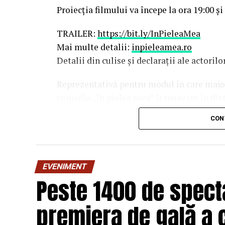
Proiecția filmului va începe la ora 19:00 și
TRAILER:
https://bit.ly/InPieleaMea
Mai multe detalii:
inpieleamea.ro
Detalii din culise și declarații ale actoril
Reprezentativă pentru modul în care majori
comedia „În pielea mea” îi reunește în dis
Costache, Oana Gherman, Vlad Gherma
CON
Gabriel Vatavu, alături de Ioana Ging
O comedie savuroasă despre un „schimb de r
unui weekend, ce se dovedește un mod haio
EVENIMENT
mai bine partenerii și să renunțe la orgolii
Peste 1400 de specta
experiență de cinema relaxantă și amuzan
premiera de gală a 
Regizorul și scenaristul Paul Decu
, ab