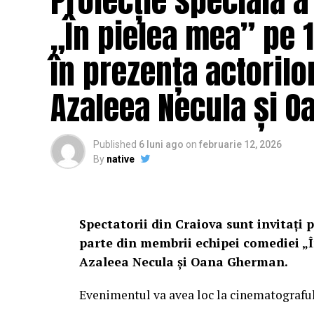
Proiecție specială a
„În pielea mea” pe 1
în prezența actorilo
Azaleea Necula și 
Published
6 luni ago
on
februarie 12, 2026
By
native
Spectatorii din Craiova sunt invitați p
parte din membrii echipei comediei „Î
Azaleea Necula și Oana Gherman.
Evenimentul va avea loc la cinematografu