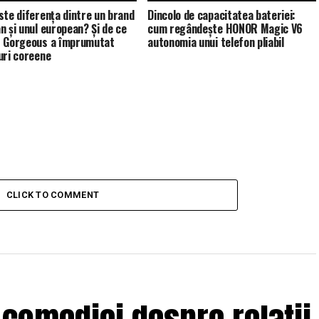
ste diferența dintre un brand
Dincolo de capacitatea bateriei:
n și unul european? Și de ce
cum regândește HONOR Magic V6
 Gorgeous a împrumutat
autonomia unui telefon pliabil
uri coreene
CLICK TO COMMENT