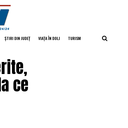
ȘTIRI DIN JUDEȚ
VIAȚA ÎN DOLJ
TURISM
rite,
la ce