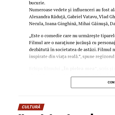
bucurie.
Numeroase vedete și influenceri au fost al
Co-finanțatori:
C&C HOUSE RESIDENCE
Alexandra Răduță, Gabriel Vatavu, Vlad G
FREON
Necula, Ioana Ginghină, Mihai Găinușă, Da
Sponsori
: CLINICA RMN TINERETULUI;
„Este o comedie care nu urmărește tiparel
PALACE; ȘERBAN & ASOCIAȚII; ESTEEM 
Filmul are o narațiune jucăușă cu personaj
MERLIN’S; DOWNTOWN FITNESS MATEI
dezbătută în societatea de astăzi. Filmul n
PESCAR; UNIVERSITATEA DE ȘTIINȚE 
inspirate din viața reală.”, spune regizoru
BUCUREȘTI
Echipa filmului
„În pielea mea”
, scris ș
Parteneri
: AUTO ITALIA IMPEX SRL; 
abordare amuzantă a unei situații des întâl
RESORT – JURILOVCA; SCEMTOVICI & 
mai greu/ mai ușor. În urma unei provocări
CON
ALCHEMICO.
sfârșit, după multe peripeții, într-un week
despre relațiile lor, lăsând deoparte presu
Partener social
: Asociația „România Zâ
încerca să comunice mai bine între ei.
CULTURĂ
Distribuitor:
T.R.I.B.E. Films
.