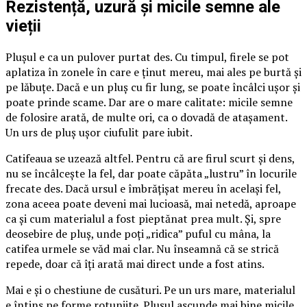
Rezistență, uzură și micile semne ale
vieții
Plușul e ca un pulover purtat des. Cu timpul, firele se pot
aplatiza în zonele în care e ținut mereu, mai ales pe burtă și
pe lăbuțe. Dacă e un pluș cu fir lung, se poate încâlci ușor și
poate prinde scame. Dar are o mare calitate: micile semne
de folosire arată, de multe ori, ca o dovadă de atașament.
Un urs de pluș ușor ciufulit pare iubit.
Catifeaua se uzează altfel. Pentru că are firul scurt și dens,
nu se încâlcește la fel, dar poate căpăta „lustru” în locurile
frecate des. Dacă ursul e îmbrățișat mereu în același fel,
zona aceea poate deveni mai lucioasă, mai netedă, aproape
ca și cum materialul a fost pieptănat prea mult. Și, spre
deosebire de pluș, unde poți „ridica” puful cu mâna, la
catifea urmele se văd mai clar. Nu înseamnă că se strică
repede, doar că îți arată mai direct unde a fost atins.
Mai e și o chestiune de cusături. Pe un urs mare, materialul
e întins pe forme rotunjite. Plușul ascunde mai bine micile