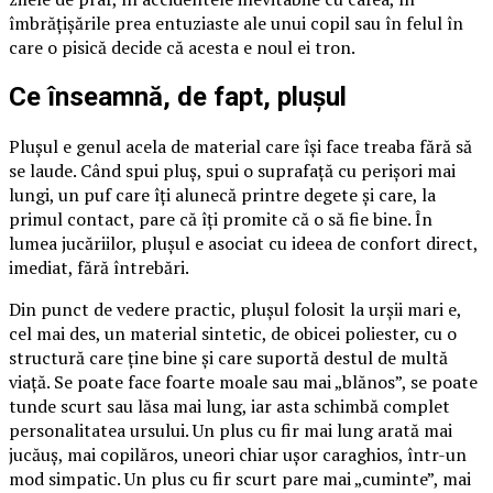
îmbrățișările prea entuziaste ale unui copil sau în felul în
care o pisică decide că acesta e noul ei tron.
Ce înseamnă, de fapt, plușul
Plușul e genul acela de material care își face treaba fără să
se laude. Când spui pluș, spui o suprafață cu perișori mai
lungi, un puf care îți alunecă printre degete și care, la
primul contact, pare că îți promite că o să fie bine. În
lumea jucăriilor, plușul e asociat cu ideea de confort direct,
imediat, fără întrebări.
Din punct de vedere practic, plușul folosit la urșii mari e,
cel mai des, un material sintetic, de obicei poliester, cu o
structură care ține bine și care suportă destul de multă
viață. Se poate face foarte moale sau mai „blănos”, se poate
tunde scurt sau lăsa mai lung, iar asta schimbă complet
personalitatea ursului. Un plus cu fir mai lung arată mai
jucăuș, mai copilăros, uneori chiar ușor caraghios, într-un
mod simpatic. Un plus cu fir scurt pare mai „cuminte”, mai