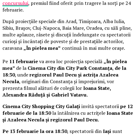
concursului
, premiul fiind oferit prin tragere la sorți pe 24
februarie.
După proiecțiile speciale din Arad, Timișoara, Alba Iulia,
Sibiu, Brașov, Cluj-Napoca, Baia Mare, Oradea, cu săli pline,
multe aplauze, râsete și discuții îndelungate cu spectatorii
curioși și încântați de poveste și de prestațiile actorilor,
caravana
„În pielea mea”
continuă în mai multe orașe.
Pe
11 februarie
va avea loc proiecția specială
„În pielea
mea”
de la
Cinema City din City Park Constanța
,
de la
18:30
, unde
regizorul Paul Decu și actrița Azaleea
Necula
, originari din Constanța și împrejurimi, vor
prezenta filmul alături de colegii lor
Ioana State,
Alexandra Răduță și Gabriel Vatavu.
Cinema City Shopping City Galați
invită spectatorii
pe 12
februarie de la 18:30
la întâlnirea cu actrițele
Ioana State
și Azaleea Necula și regizorul Paul Decu.
Pe 13 februarie la ora 18:30
, spectatorii din
Iași
sunt