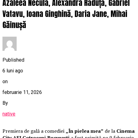
Azaleea Necula, Alexandra Răduță, Gabriel
Vatavu, Ioana Ginghină, Daria Jane, Mihai
Găinușă
Published
6 luni ago
on
februarie 11, 2026
By
native
Premiera de gală a comediei
„În pielea mea”
de la
Cinema
City AFI Cotroceni București
a fost primită pe 9 februarie