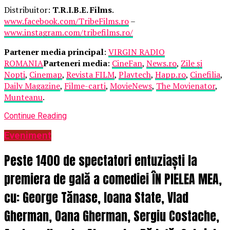
Distribuitor:
T.R.I.B.E. Films
.
www.facebook.com/TribeFilms.ro
–
www.instagram.com/tribefilms.ro/
Partener media principal
:
VIRGIN RADIO
ROMANIA
Parteneri media
:
CineFan
,
News.ro
,
Zile și
Nopți
,
Cinemap
,
Revista FILM
,
Playtech
,
Happ.ro
,
Cinefilia
,
Daily Magazine
,
Filme-carti
,
MovieNews
,
The Movienator
,
Munteanu
.
Continue Reading
Eveniment
Peste 1400 de spectatori entuziaști la
premiera de gală a comediei ÎN PIELEA MEA,
cu: George Tănase, Ioana State, Vlad
Gherman, Oana Gherman, Sergiu Costache,