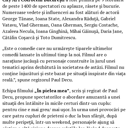
de peste 1400 de spectatori cu aplauze, râsete și bucurie.
Numeroase vedete și influenceri au fost alături de actorii
George Tănase, Ioana State, Alexandra Răduță, Gabriel
Vatavu, Vlad Gherman, Oana Gherman, Sergiu Costache,
Azaleea Necula, Ioana Ginghină, Mihai Găinușă, Daria Jane,
Cătălin Coșarcă și Toto Dumitrescu.
„Este o comedie care nu urmărește tiparele ultimelor
comedii lansate în ultimul timp la noi. Filmul are o
narațiune jucăușă cu personaje construite în jurul unei
tematici aprins dezbătută în societatea de astăzi. Filmul nu
conține înjurături și este bazat pe situații inspirate din viața
reală.”, spune regizorul Paul Decu.
Echipa filmului
„În pielea mea”
, scris și regizat de Paul
Decu, propune spectatorilor o abordare amuzantă a unei
situații des întâlnite în micile certuri dintr-un cuplu:
pentru cine e mai greu/ mai ușor. În urma unei provocări pe
care patru cupluri de prieteni o duc la bun sfârșit, după
multe peripeții, într-un weekend, personajele ajung să