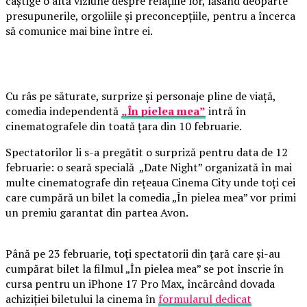
câștige o altă viziune despre relațiile lor, lăsând deoparte
presupunerile, orgoliile și preconcepțiile, pentru a încerca
să comunice mai bine între ei.
Cu râs pe săturate, surprize și personaje pline de viață,
comedia independentă
„În pielea mea”
intră în
cinematografele din toată țara din 10 februarie.
Spectatorilor li s-a pregătit o surpriză pentru data de 12
februarie: o seară specială „Date Night” organizată în mai
multe cinematografe din rețeaua Cinema City unde toți cei
care cumpără un bilet la comedia „În pielea mea” vor primi
un premiu garantat din partea Avon.
Până pe 23 februarie, toți spectatorii din țară care și-au
cumpărat bilet la filmul „În pielea mea” se pot înscrie în
cursa pentru un iPhone 17 Pro Max, încărcând dovada
achiziției biletului la cinema în
formularul dedicat