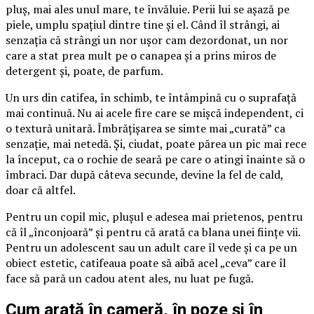
pluș, mai ales unul mare, te învăluie. Perii lui se așază pe
piele, umplu spațiul dintre tine și el. Când îl strângi, ai
senzația că strângi un nor ușor cam dezordonat, un nor
care a stat prea mult pe o canapea și a prins miros de
detergent și, poate, de parfum.
Un urs din catifea, în schimb, te întâmpină cu o suprafață
mai continuă. Nu ai acele fire care se mișcă independent, ci
o textură unitară. Îmbrățișarea se simte mai „curată” ca
senzație, mai netedă. Și, ciudat, poate părea un pic mai rece
la început, ca o rochie de seară pe care o atingi înainte să o
îmbraci. Dar după câteva secunde, devine la fel de cald,
doar că altfel.
Pentru un copil mic, plușul e adesea mai prietenos, pentru
că îl „înconjoară” și pentru că arată ca blana unei ființe vii.
Pentru un adolescent sau un adult care îl vede și ca pe un
obiect estetic, catifeaua poate să aibă acel „ceva” care îl
face să pară un cadou atent ales, nu luat pe fugă.
Cum arată în cameră, în poze și în