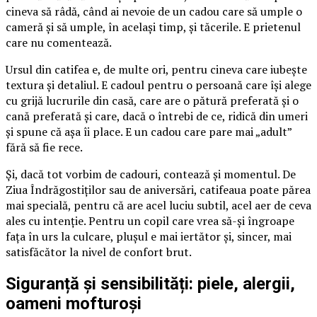
cineva să râdă, când ai nevoie de un cadou care să umple o
cameră și să umple, în același timp, și tăcerile. E prietenul
care nu comentează.
Ursul din catifea e, de multe ori, pentru cineva care iubește
textura și detaliul. E cadoul pentru o persoană care își alege
cu grijă lucrurile din casă, care are o pătură preferată și o
cană preferată și care, dacă o întrebi de ce, ridică din umeri
și spune că așa îi place. E un cadou care pare mai „adult”
fără să fie rece.
Și, dacă tot vorbim de cadouri, contează și momentul. De
Ziua Îndrăgostiților sau de aniversări, catifeaua poate părea
mai specială, pentru că are acel luciu subtil, acel aer de ceva
ales cu intenție. Pentru un copil care vrea să-și îngroape
fața în urs la culcare, plușul e mai iertător și, sincer, mai
satisfăcător la nivel de confort brut.
Siguranță și sensibilități: piele, alergii,
oameni mofturoși