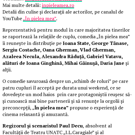
Mai multe detalii:
inpieleamea.ro
Detalii din culise și declarații ale actorilor, pe canalul de
YouTube
„În pielea mea”
.
Reprezentativă pentru modul în care majoritatea tinerilor
se raportează la relațiile de cuplu, comedia „În pielea mea”
îi reunește în distribuție pe
Ioana State, George Tănase,
Sergiu Costache, Oana Gherman, Vlad Gherman,
Azaleea Necula, Alexandra Răduță, Gabriel Vatavu,
alături de Ioana Ginghină, Mihai Găinușă, Daria Jane
și
alții.
O comedie savuroasă despre un „schimb de roluri” pe care
patru cupluri îl acceptă pe durata unui weekend, ce se
dovedește un mod haios prin care protagoniștii reușesc să-
și cunoască mai bine partenerii și să renunțe la orgolii și
preconcepții, „
În pielea mea”
propune o experiență de
cinema relaxantă și amuzantă.
Regizorul și scenaristul Paul Decu
, absolvent al
Facultății de Teatru UNATC „I.L.Caragiale” și al