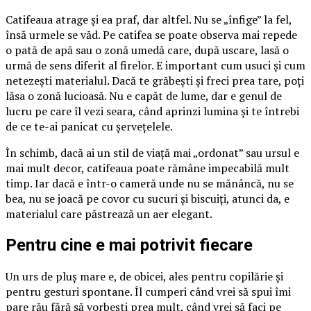
Catifeaua atrage și ea praf, dar altfel. Nu se „înfige” la fel,
însă urmele se văd. Pe catifea se poate observa mai repede
o pată de apă sau o zonă umedă care, după uscare, lasă o
urmă de sens diferit al firelor. E important cum usuci și cum
netezești materialul. Dacă te grăbești și freci prea tare, poți
lăsa o zonă lucioasă. Nu e capăt de lume, dar e genul de
lucru pe care îl vezi seara, când aprinzi lumina și te întrebi
de ce te-ai panicat cu șervețelele.
În schimb, dacă ai un stil de viață mai „ordonat” sau ursul e
mai mult decor, catifeaua poate rămâne impecabilă mult
timp. Iar dacă e într-o cameră unde nu se mănâncă, nu se
bea, nu se joacă pe covor cu sucuri și biscuiți, atunci da, e
materialul care păstrează un aer elegant.
Pentru cine e mai potrivit fiecare
Un urs de pluș mare e, de obicei, ales pentru copilărie și
pentru gesturi spontane. Îl cumperi când vrei să spui îmi
pare rău fără să vorbești prea mult, când vrei să faci pe