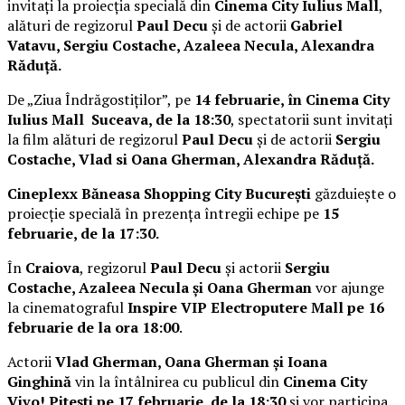
invitați la proiecția specială din
Cinema City Iulius Mall
,
alături de regizorul
Paul Decu
și de actorii
Gabriel
Vatavu, Sergiu Costache, Azaleea Necula, Alexandra
Răduță.
De „Ziua Îndrăgostiților”, pe
14 februarie, în Cinema City
Iulius Mall Suceava, de la 18:30
, spectatorii sunt invitați
la film alături de regizorul
Paul Decu
și de actorii
Sergiu
Costache, Vlad si Oana Gherman, Alexandra Răduță.
Cineplexx Băneasa Shopping City București
găzduiește o
proiecție specială în prezența întregii echipe pe
15
februarie, de la 17:30.
În
Craiova
, regizorul
Paul Decu
și actorii
Sergiu
Costache, Azaleea Necula și Oana Gherman
vor ajunge
la cinematograful
Inspire VIP Electroputere Mall pe 16
februarie de la ora 18:00
.
Actorii
Vlad Gherman, Oana Gherman și Ioana
Ginghină
vin la întâlnirea cu publicul din
Cinema City
Vivo! Pitești pe 17 februarie, de la 18:30
și vor participa