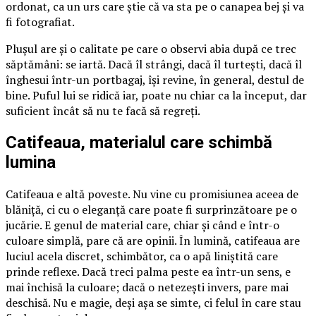
ordonat, ca un urs care știe că va sta pe o canapea bej și va
fi fotografiat.
Plușul are și o calitate pe care o observi abia după ce trec
săptămâni: se iartă. Dacă îl strângi, dacă îl turtești, dacă îl
înghesui într-un portbagaj, își revine, în general, destul de
bine. Puful lui se ridică iar, poate nu chiar ca la început, dar
suficient încât să nu te facă să regreți.
Catifeaua, materialul care schimbă
lumina
Catifeaua e altă poveste. Nu vine cu promisiunea aceea de
blăniță, ci cu o eleganță care poate fi surprinzătoare pe o
jucărie. E genul de material care, chiar și când e într-o
culoare simplă, pare că are opinii. În lumină, catifeaua are
luciul acela discret, schimbător, ca o apă liniștită care
prinde reflexe. Dacă treci palma peste ea într-un sens, e
mai închisă la culoare; dacă o netezești invers, pare mai
deschisă. Nu e magie, deși așa se simte, ci felul în care stau