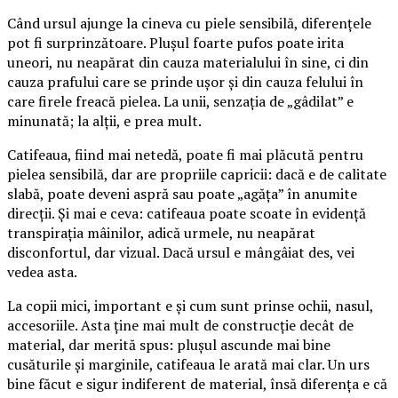
Când ursul ajunge la cineva cu piele sensibilă, diferențele
pot fi surprinzătoare. Plușul foarte pufos poate irita
uneori, nu neapărat din cauza materialului în sine, ci din
cauza prafului care se prinde ușor și din cauza felului în
care firele freacă pielea. La unii, senzația de „gâdilat” e
minunată; la alții, e prea mult.
Catifeaua, fiind mai netedă, poate fi mai plăcută pentru
pielea sensibilă, dar are propriile capricii: dacă e de calitate
slabă, poate deveni aspră sau poate „agăța” în anumite
direcții. Și mai e ceva: catifeaua poate scoate în evidență
transpirația mâinilor, adică urmele, nu neapărat
disconfortul, dar vizual. Dacă ursul e mângâiat des, vei
vedea asta.
La copii mici, important e și cum sunt prinse ochii, nasul,
accesoriile. Asta ține mai mult de construcție decât de
material, dar merită spus: plușul ascunde mai bine
cusăturile și marginile, catifeaua le arată mai clar. Un urs
bine făcut e sigur indiferent de material, însă diferența e că