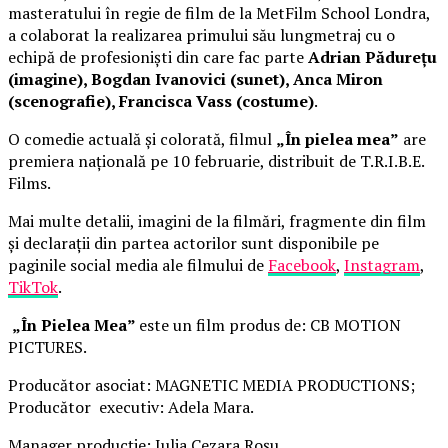
masteratului în regie de film de la MetFilm School Londra,
a colaborat la realizarea primului său lungmetraj cu o
echipă de profesioniști din care fac parte
Adrian Pădurețu
(imagine), Bogdan Ivanovici (sunet), Anca Miron
(scenografie), Francisca Vass (costume)
.
O comedie actuală și colorată, filmul
„În pielea mea”
are
premiera națională pe 10 februarie, distribuit de T.R.I.B.E.
Films.
Mai multe detalii, imagini de la filmări, fragmente din film
și declarații din partea actorilor sunt disponibile pe
paginile social media ale filmului de
Facebook
,
Instagram
,
TikTok
.
„În Pielea Mea”
este un film produs de: CB MOTION
PICTURES.
Producător asociat: MAGNETIC MEDIA PRODUCTIONS;
Producător executiv: Adela Mara.
Manager producție: Iulia Cezara Roșu.