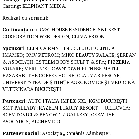
Casting: ELEPHANT MEDIA.
Realizat cu sprijinul:
Co-finanțatori:
C&C HOUSE RESIDENCE, S&I BEST
CORPORATION WEB DESIGN, CLIMA FREON
Sponsori
: CLINICA RMN TINERETULUI; CLINICA
IMAMED; OMV PETROM; MIKO BEAUTY PALACE; ȘERBAN
& ASOCIAȚII; ESTEEM BODY SCULPT & SPA; PIZZERIA
VOLARE; MERLIN’S; DOWNTOWN FITNESS MATEI
BASARAB; THE COFFEE HOUSE; CLAUMAR PESCAR;
UNIVERSITATEA DE ȘTIINȚE AGRONOMICE ȘI MEDICINĂ
VETERINARĂ BUCUREȘTI
Parteneri
: AUTO ITALIA IMPEX SRL; KGM BUCUREȘTI –
SMT PALLADY; RAZELM LUXURY RESORT – JURILOVCA;
SCEMTOVICI & BENOWITZ GALLERY; CREATIVE
AVOCADOS; ALCHEMICO.
Partener social
: Asociația „România Zâmbește”.