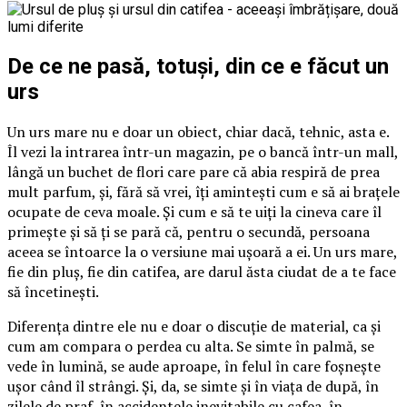
De ce ne pasă, totuși, din ce e făcut un
urs
Un urs mare nu e doar un obiect, chiar dacă, tehnic, asta e.
Îl vezi la intrarea într-un magazin, pe o bancă într-un mall,
lângă un buchet de flori care pare că abia respiră de prea
mult parfum, și, fără să vrei, îți amintești cum e să ai brațele
ocupate de ceva moale. Și cum e să te uiți la cineva care îl
primește și să ți se pară că, pentru o secundă, persoana
aceea se întoarce la o versiune mai ușoară a ei. Un urs mare,
fie din pluș, fie din catifea, are darul ăsta ciudat de a te face
să încetinești.
Diferența dintre ele nu e doar o discuție de material, ca și
cum am compara o perdea cu alta. Se simte în palmă, se
vede în lumină, se aude aproape, în felul în care foșnește
ușor când îl strângi. Și, da, se simte și în viața de după, în
zilele de praf, în accidentele inevitabile cu cafea, în