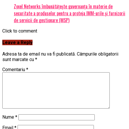
Zyxel Networks îmbunătățește guvernanța în materie de
securitate a produselor pentru a proteja IMM-urile și furnizorii
de servicii de gestionare (MSP)
Click to comment
Leave a Reply
Adresa ta de email nu va fi publicată.
Câmpurile obligatorii
sunt marcate cu
*
Comentariu
*
Nume
*
Email
*