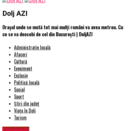
Dolj AZI
Orașul unde se mută tot mai mulți români va avea metrou. Cu
ce se va deosebi de cel din București | DoljAZI
Administrație locală
Afaceri
Cultură
Eveniment
Exclusiv
Politică locală
Social
Sport
Știri din județ
Viața în Dolj
Turism
Eveniment