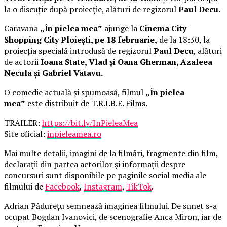
la o discuție după proiecție, alături de regizorul
Paul Decu.
Caravana
„În pielea mea”
ajunge la
Cinema City
Shopping City Ploiești, pe 18 februarie,
de la 18:30, la
proiecția specială introdusă de regizorul
Paul Decu
, alături
de actorii
Ioana State, Vlad și Oana Gherman, Azaleea
Necula și Gabriel Vatavu.
O comedie actuală și spumoasă, filmul
„În pielea
mea”
este distribuit de T.R.I.B.E. Films.
TRAILER:
https://bit.ly/InPieleaMea
Site oficial:
inpieleamea.ro
Mai multe detalii, imagini de la filmări, fragmente din film,
declarații din partea actorilor și informații despre
concursuri sunt disponibile pe paginile social media ale
filmului de
Facebook
,
Instagram
,
TikTok
.
Adrian Pădurețu semnează imaginea filmului. De sunet s-a
ocupat Bogdan Ivanovici, de scenografie Anca Miron, iar de