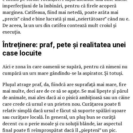
imperfecțiuni de la îmbinări, pentru că firele acoperă
marginea. Catifeaua, fiind mai netedă, poate arăta mai
„precis” când e bine lucrată și mai „neiertătoare” când nu e.
De aceea, la un urs din catifea contează mult croiul și
execuția.
Întreținere: praf, pete și realitatea unei
case locuite
Aici e zona în care oamenii se supără, pentru că nimeni nu
cumpără un urs mare gândindu-se la aspirator. Și totuși.
Plușul atrage praf, da, fiindcă are suprafață mai mare, fire
mai multe, deci are de ce să se agațe. Se mai lipește și părul
de animale, mai ales dacă ai o pisică ambițioasă sau un câine
care crede că ursul e un prieten nou. Curățarea poate fi
relativ simplă dacă ursul e făcut să suporte spălări ușoare
sau curățare locală. În general, un pluș bun se curăță
decent cu o perie moale și cu soluții blânde, iar aspectul
final poate fi reîmprospătat dacă îl „piepteni” un pic.