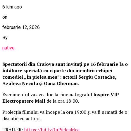
6 luni ago
on
februarie 12, 2026
By
native
Spectatorii din Craiova sunt invitați pe 16 februarie la o
întâlnire specială cu o parte din membrii echipei
comediei „În pielea mea”: actorii Sergiu Costache,
Azaleea Necula și Oana Gherman.
Evenimentul va avea loc la cinematograful
Inspire VIP
Electroputere Mall
de la ora 18:00.
Proiecția filmului va începe la ora 19:00 și va fi urmată de o
discuție cu actorii.
TRAILER:
https://bit.ly/InPieleaMea