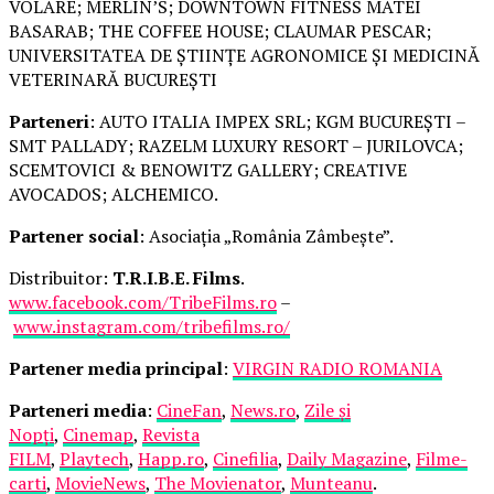
VOLARE; MERLIN’S; DOWNTOWN FITNESS MATEI
BASARAB; THE COFFEE HOUSE; CLAUMAR PESCAR;
UNIVERSITATEA DE ȘTIINȚE AGRONOMICE ȘI MEDICINĂ
VETERINARĂ BUCUREȘTI
Parteneri
: AUTO ITALIA IMPEX SRL; KGM BUCUREȘTI –
SMT PALLADY; RAZELM LUXURY RESORT – JURILOVCA;
SCEMTOVICI & BENOWITZ GALLERY; CREATIVE
AVOCADOS; ALCHEMICO.
Partener social
: Asociația „România Zâmbește”.
Distribuitor:
T.R.I.B.E. Films
.
www.facebook.com/TribeFilms.ro
–
www.instagram.com/tribefilms.ro/
Partener media principal
:
VIRGIN RADIO ROMANIA
Parteneri media
:
CineFan
,
News.ro
,
Zile și
Nopți
,
Cinemap
,
Revista
FILM
,
Playtech
,
Happ.ro
,
Cinefilia
,
Daily Magazine
,
Filme-
carti
,
MovieNews
,
The Movienator
,
Munteanu
.