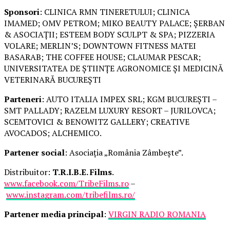
Sponsori
: CLINICA RMN TINERETULUI; CLINICA
IMAMED; OMV PETROM; MIKO BEAUTY PALACE; ȘERBAN
& ASOCIAȚII; ESTEEM BODY SCULPT & SPA; PIZZERIA
VOLARE; MERLIN’S; DOWNTOWN FITNESS MATEI
BASARAB; THE COFFEE HOUSE; CLAUMAR PESCAR;
UNIVERSITATEA DE ȘTIINȚE AGRONOMICE ȘI MEDICINĂ
VETERINARĂ BUCUREȘTI
Parteneri
: AUTO ITALIA IMPEX SRL; KGM BUCUREȘTI –
SMT PALLADY; RAZELM LUXURY RESORT – JURILOVCA;
SCEMTOVICI & BENOWITZ GALLERY; CREATIVE
AVOCADOS; ALCHEMICO.
Partener social
: Asociația „România Zâmbește”.
Distribuitor:
T.R.I.B.E. Films
.
www.facebook.com/TribeFilms.ro
–
www.instagram.com/tribefilms.ro/
Partener media principal
:
VIRGIN RADIO ROMANIA