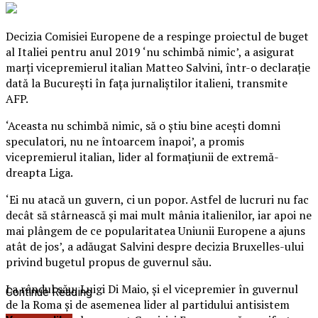
Decizia Comisiei Europene de a respinge proiectul de buget
al Italiei pentru anul 2019 ‘nu schimbă nimic’, a asigurat
marţi vicepremierul italian Matteo Salvini, într-o declaraţie
dată la Bucureşti în faţa jurnaliştilor italieni, transmite
AFP.
‘Aceasta nu schimbă nimic, să o ştiu bine aceşti domni
speculatori, nu ne întoarcem înapoi’, a promis
vicepremierul italian, lider al formaţiunii de extremă-
dreapta Liga.
‘Ei nu atacă un guvern, ci un popor.
Astfel de lucruri nu fac
decât să stârnească şi mai mult mânia italienilor, iar apoi ne
mai plângem de ce popularitatea Uniunii Europene a ajuns
atât de jos’, a adăugat Salvini despre decizia Bruxelles-ului
privind bugetul propus de guvernul său.
La rândul său, Luigi Di Maio, şi el vicepremier în guvernul
Continue Reading
de la Roma şi de asemenea lider al partidului antisistem