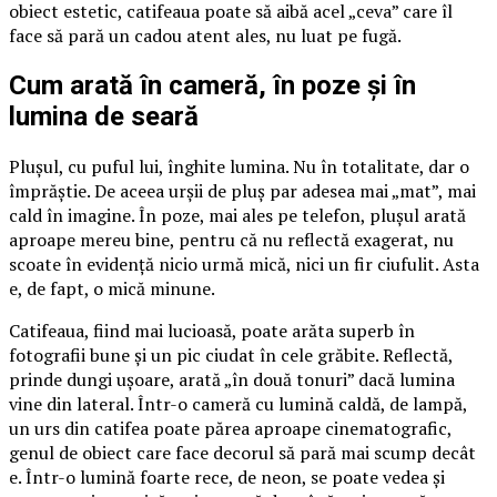
obiect estetic, catifeaua poate să aibă acel „ceva” care îl
face să pară un cadou atent ales, nu luat pe fugă.
Cum arată în cameră, în poze și în
lumina de seară
Plușul, cu puful lui, înghite lumina. Nu în totalitate, dar o
împrăștie. De aceea urșii de pluș par adesea mai „mat”, mai
cald în imagine. În poze, mai ales pe telefon, plușul arată
aproape mereu bine, pentru că nu reflectă exagerat, nu
scoate în evidență nicio urmă mică, nici un fir ciufulit. Asta
e, de fapt, o mică minune.
Catifeaua, fiind mai lucioasă, poate arăta superb în
fotografii bune și un pic ciudat în cele grăbite. Reflectă,
prinde dungi ușoare, arată „în două tonuri” dacă lumina
vine din lateral. Într-o cameră cu lumină caldă, de lampă,
un urs din catifea poate părea aproape cinematografic,
genul de obiect care face decorul să pară mai scump decât
e. Într-o lumină foarte rece, de neon, se poate vedea și