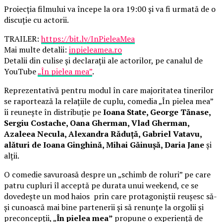
Proiecția filmului va începe la ora 19:00 și va fi urmată de o
discuție cu actorii.
TRAILER:
https://bit.ly/InPieleaMea
Mai multe detalii:
inpieleamea.ro
Detalii din culise și declarații ale actorilor, pe canalul de
YouTube
„În pielea mea”
.
Reprezentativă pentru modul în care majoritatea tinerilor
se raportează la relațiile de cuplu, comedia „În pielea mea”
îi reunește în distribuție pe
Ioana State, George Tănase,
Sergiu Costache, Oana Gherman, Vlad Gherman,
Azaleea Necula, Alexandra Răduță, Gabriel Vatavu,
alături de Ioana Ginghină, Mihai Găinușă, Daria Jane
și
alții.
O comedie savuroasă despre un „schimb de roluri” pe care
patru cupluri îl acceptă pe durata unui weekend, ce se
dovedește un mod haios prin care protagoniștii reușesc să-
și cunoască mai bine partenerii și să renunțe la orgolii și
preconcepții, „
În pielea mea”
propune o experiență de