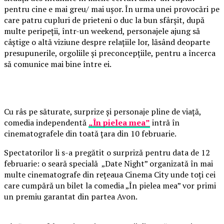
pentru cine e mai greu/ mai ușor. În urma unei provocări pe
care patru cupluri de prieteni o duc la bun sfârșit, după
multe peripeții, într-un weekend, personajele ajung să
câștige o altă viziune despre relațiile lor, lăsând deoparte
presupunerile, orgoliile și preconcepțiile, pentru a încerca
să comunice mai bine între ei.
Cu râs pe săturate, surprize și personaje pline de viață,
comedia independentă
„În pielea mea”
intră în
cinematografele din toată țara din 10 februarie.
Spectatorilor li s-a pregătit o surpriză pentru data de 12
februarie: o seară specială „Date Night” organizată în mai
multe cinematografe din rețeaua Cinema City unde toți cei
care cumpără un bilet la comedia „În pielea mea” vor primi
un premiu garantat din partea Avon.