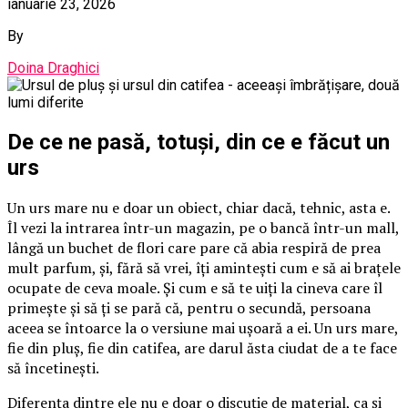
ianuarie 23, 2026
By
Doina Draghici
De ce ne pasă, totuși, din ce e făcut un
urs
Un urs mare nu e doar un obiect, chiar dacă, tehnic, asta e.
Îl vezi la intrarea într-un magazin, pe o bancă într-un mall,
lângă un buchet de flori care pare că abia respiră de prea
mult parfum, și, fără să vrei, îți amintești cum e să ai brațele
ocupate de ceva moale. Și cum e să te uiți la cineva care îl
primește și să ți se pară că, pentru o secundă, persoana
aceea se întoarce la o versiune mai ușoară a ei. Un urs mare,
fie din pluș, fie din catifea, are darul ăsta ciudat de a te face
să încetinești.
Diferența dintre ele nu e doar o discuție de material, ca și