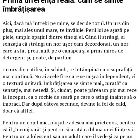
Prima diferență reală: cum se simte
îmbrățișarea
Aici, dacă mă întrebi pe mine, se decide totul. Un urs din
pluș, mai ales unul mare, te învăluie. Perii lui se așază pe
piele, umplu spațiul dintre tine și el. Când îl strângi, ai
senzația că strângi un nor ușor cam dezordonat, un nor
care a stat prea mult pe o canapea și a prins miros de
detergent și, poate, de parfum.
Un urs din catifea, în schimb, te întâmpină cu o suprafață
mai continuă. Nu ai acele fire care se mișcă independent, ci
o textură unitară. Îmbrățișarea se simte mai „curată” ca
senzație, mai netedă. Și, ciudat, poate părea un pic mai rece
la început, ca o rochie de seară pe care o atingi înainte să o
îmbraci. Dar după câteva secunde, devine la fel de cald,
doar că altfel.
Pentru un copil mic, plușul e adesea mai prietenos, pentru
că îl „înconjoară” și pentru că arată ca blana unei ființe vii.
Pentru un adolescent sau un adult care îl vede și ca pe un