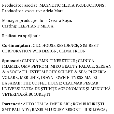
Producător asociat: MAGNETIC MEDIA PRODUCTIONS;
Producător executiv: Adela Mara.
Manager producție: Iulia Cezara Roșu.
Casting: ELEPHANT MEDIA.
Realizat cu sprijinul:
Co-finanțatori:
C&C HOUSE RESIDENCE, S&I BEST
CORPORATION WEB DESIGN, CLIMA FREON
Sponsori
: CLINICA RMN TINERETULUI; CLINICA
IMAMED; OMV PETROM; MIKO BEAUTY PALACE; ȘERBAN
& ASOCIAȚII; ESTEEM BODY SCULPT & SPA; PIZZERIA
VOLARE; MERLIN’S; DOWNTOWN FITNESS MATEI
BASARAB; THE COFFEE HOUSE; CLAUMAR PESCAR;
UNIVERSITATEA DE ȘTIINȚE AGRONOMICE ȘI MEDICINĂ
VETERINARĂ BUCUREȘTI
Parteneri
: AUTO ITALIA IMPEX SRL; KGM BUCUREȘTI –
SMT PALLADY; RAZELM LUXURY RESORT – JURILOVCA;