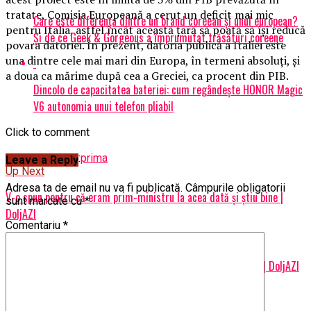
tratate, Comisia Europeană a cerut un deficit mai mic
Care este diferența dintre un brand coreean și unul european?
pentru Italia, astfel încât această ţară să poată să îşi reducă
Și de ce Geek & Gorgeous a împrumutat trăsături coreene
povara datoriei. În prezent, datoria publică a Italiei este
una dintre cele mai mari din Europa, în termeni absoluţi, şi
a doua ca mărime după cea a Greciei, ca procent din PIB.
Dincolo de capacitatea bateriei: cum regândește HONOR Magic
V6 autonomia unui telefon pliabil
Click to comment
Related Topics:
prima
Leave a Reply
Up Next
Adresa ta de email nu va fi publicată.
Câmpurile obligatorii
V-o spun pentru că eram prim-ministru la acea dată şi ştiu bine |
sunt marcate cu
*
DoljAZI
Comentariu
*
Don't Miss
Dezvăluiri EXPLOZIVE despre membri ai CSM! S-a aflat totul | DoljAZI