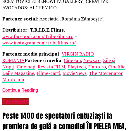
SCEMTOVICI & BENOWITZ GALLERY; CREATIVE
AVOCADOS; ALCHEMICO.
Partener social
: Asociația „România Zâmbește”.
Distribuitor:
T.R.I.B.E. Films
.
www.facebook.com/TribeFilms.ro
–
www.instagram.com/tribefilms.ro/
Partener media principal
:
VIRGIN RADIO
ROMANIA
Parteneri media
:
CineFan
,
News.ro
,
Zile și
Nopți
,
Cinemap
,
Revista FILM
,
Playtech
,
Happ.ro
,
Cinefilia
,
Daily Magazine
,
Filme-carti
,
MovieNews
,
The Movienator
,
Munteanu
.
Continue Reading
Eveniment
Peste 1400 de spectatori entuziaști la
premiera de gală a comediei ÎN PIELEA MEA,