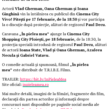
Actorii
Vlad Gherman, Oana Gherman și Ioana
Ginghină
vin la întâlnirea cu publicul din
Cinema City
Vivo! Pitești pe 17 februarie, de la 18:30
și vor participa
la o discuție după proiecție, alături de regizorul
Paul Decu.
Caravana
„În pielea mea”
ajunge la
Cinema City
Shopping City Ploiești, pe 18 februarie,
de la 18:30, la
proiecția specială introdusă de regizorul
Paul Decu
, alături
de actorii
Ioana State, Vlad și Oana Gherman, Azaleea
Necula și Gabriel Vatavu.
O comedie actuală și spumoasă, filmul
„În pielea
mea”
este distribuit de T.R.I.B.E. Films.
TRAILER:
https://bit.ly/InPieleaMea
Site oficial:
inpieleamea.ro
Mai multe detalii, imagini de la filmări, fragmente din film,
declarații din partea actorilor și informații despre
concursuri sunt disponibile pe paginile social media ale