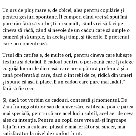
Un urs de pluș mare e, de obicei, ales pentru copilărie și
pentru gesturi spontane. Îl cumperi când vrei să spui îmi
pare rău fără să vorbești prea mult, când vrei să faci pe
cineva să râdă, când ai nevoie de un cadou care să umple o
cameră și să umple, în același timp, și tăcerile. E prietenul
care nu comentează.
Ursul din catifea e, de multe ori, pentru cineva care iubește
textura și detaliul. E cadoul pentru o persoană care își alege
cu grijă lucrurile din casă, care are o pătură preferată și o
cană preferată și care, dacă o întrebi de ce, ridică din umeri
și spune că așa îi place. E un cadou care pare mai „adult”
fără să fie rece.
Și, dacă tot vorbim de cadouri, contează și momentul. De
Ziua Îndrăgostiților sau de aniversări, catifeaua poate părea
mai specială, pentru că are acel luciu subtil, acel aer de ceva
ales cu intenție. Pentru un copil care vrea să-și îngroape
fața în urs la culcare, plușul e mai iertător și, sincer, mai
satisfăcător la nivel de confort brut.