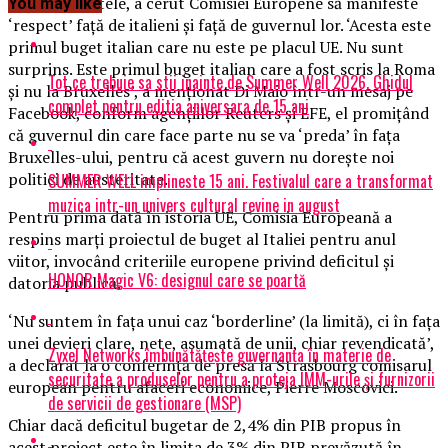
Mişcarea 5 Stele, a cerut Comisiei Europene să manifeste
You may like
‘respect’ faţă de italieni şi faţă de guvernul lor. ‘Acesta este
primul buget italian care nu este pe placul UE. Nu sunt
surprins. Este primul buget italian care a fost scris la Roma
Tot ce trebuie sa stii inainte de Summer Well 2026. Ghidul
şi nu la Bruxelles’, a menţionat Di Maio într-un mesaj pe
complet pentru editia aniversara de 15 ani
Facebook, conform agenţiilor Reuters şi EFE, el promiţând
că guvernul din care face parte nu se va ‘preda’ în faţa
Bruxelles-ului, pentru că acest guvern nu doreşte noi
politici de austeritate.
SUMMER WELL implineste 15 ani. Festivalul care a transformat
muzica intr-un univers cultural revine in august
Pentru prima dată în istoria UE, Comisia Europeană a
respins marţi proiectul de buget al Italiei pentru anul
viitor, invocând criteriile europene privind deficitul şi
HONOR Magic V6: designul care se poartă
datoria publică.
‘Nu suntem în faţa unui caz ‘borderline’ (la limită), ci în faţa
unei devieri clare, nete, asumată de unii, chiar revendicată’,
Zyxel Networks îmbunătățește guvernanța în materie de
a declarat la o conferinţă de presă la Strasbourg comisarul
securitate a produselor pentru a proteja IMM-urile și furnizorii
european pentru afaceri economice, Pierre Moscovici.
de servicii de gestionare (MSP)
Chiar dacă deficitul bugetar de 2,4% din PIB propus în
acest proiect este în limita de 3% din PIB prevăzută în