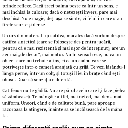
prinde reflexe. Dacă treci palma peste ea într-un sens, e
mai închisă la culoare; dacă o netezești invers, pare mai
deschisă. Nu e magie, deși așa se simte, ci felul în care stau
firele scurte și dense.
Un urs din material tip catifea, mai ales dacă vorbim despre
catifea sintetică (care se folosește des pentru jucării,
pentru că e mai rezistentă și mai ușor de întreținut), are un
aer mai „de decor”, mai matur. Nu în sensul rece, nu ca un
obiect care nu trebuie atins, ci ca un cadou care se
potrivește într-o cameră aranjată cu grijă. Te vezi lăsându-l
lângă perne, într-un colț, și totuși îl iei în brațe când ești
obosit. Doar că senzația e diferită.
Catifeaua nu te gâdilă. Nu are părul acela care îți face pielea
să zâmbească. Te mângâie altfel, mai neted, mai dens, mai
uniform. Uneori, când e de calitate bună, pare aproape
răcoroasă la atingere, înainte să se încălzească de la mâna
ta.