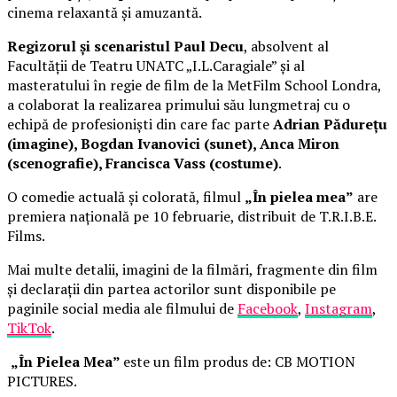
cinema relaxantă și amuzantă.
Regizorul și scenaristul Paul Decu
, absolvent al
Facultății de Teatru UNATC „I.L.Caragiale” și al
masteratului în regie de film de la MetFilm School Londra,
a colaborat la realizarea primului său lungmetraj cu o
echipă de profesioniști din care fac parte
Adrian Pădurețu
(imagine), Bogdan Ivanovici (sunet), Anca Miron
(scenografie), Francisca Vass (costume)
.
O comedie actuală și colorată, filmul
„În pielea mea”
are
premiera națională pe 10 februarie, distribuit de T.R.I.B.E.
Films.
Mai multe detalii, imagini de la filmări, fragmente din film
și declarații din partea actorilor sunt disponibile pe
paginile social media ale filmului de
Facebook
,
Instagram
,
TikTok
.
„În Pielea Mea”
este un film produs de: CB MOTION
PICTURES.