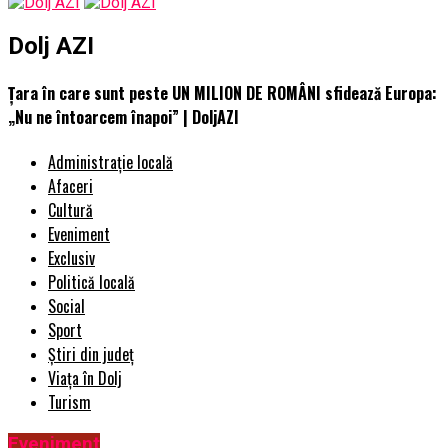
Dolj AZI
Țara în care sunt peste UN MILION DE ROMÂNI sfidează Europa:
„Nu ne întoarcem înapoi” | DoljAZI
Administrație locală
Afaceri
Cultură
Eveniment
Exclusiv
Politică locală
Social
Sport
Știri din județ
Viața în Dolj
Turism
Eveniment