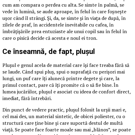
cum am compara o perdea cu alta. Se simte în palmă, se
vede în lumină, se aude aproape, în felul în care foșnește
ușor când îl strângi. Și, da, se simte și în viața de după, în
zilele de praf, în accidentele inevitabile cu cafea, în
îmbrățișările prea entuziaste ale unui copil sau în felul în
care o pisică decide că acesta e noul ei tron.
Ce înseamnă, de fapt, plușul
Plușul e genul acela de material care își face treaba fără să
se laude. Când spui pluș, spui o suprafață cu perișori mai
lungi, un puf care îți alunecă printre degete și care, la
primul contact, pare că îți promite că o să fie bine. În
lumea jucăriilor, plușul e asociat cu ideea de confort direct,
imediat, fără întrebări.
Din punct de vedere practic, plușul folosit la urșii mari e,
cel mai des, un material sintetic, de obicei poliester, cu o
structură care ține bine și care suportă destul de multă
viață. Se poate face foarte moale sau mai „blănos”, se poate