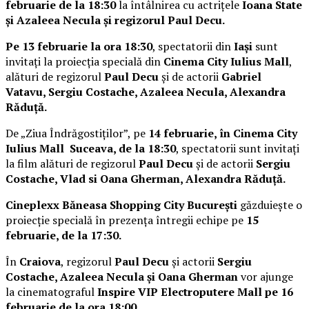
februarie de la 18:30
la întâlnirea cu actrițele
Ioana State
și Azaleea Necula și regizorul Paul Decu.
Pe 13 februarie la ora 18:30
, spectatorii din
Iași
sunt
invitați la proiecția specială din
Cinema City Iulius Mall
,
alături de regizorul
Paul Decu
și de actorii
Gabriel
Vatavu, Sergiu Costache, Azaleea Necula, Alexandra
Răduță.
De „Ziua Îndrăgostiților”, pe
14 februarie, în Cinema City
Iulius Mall Suceava, de la 18:30
, spectatorii sunt invitați
la film alături de regizorul
Paul Decu
și de actorii
Sergiu
Costache, Vlad si Oana Gherman, Alexandra Răduță.
Cineplexx Băneasa Shopping City București
găzduiește o
proiecție specială în prezența întregii echipe pe
15
februarie, de la 17:30.
În
Craiova
, regizorul
Paul Decu
și actorii
Sergiu
Costache, Azaleea Necula și Oana Gherman
vor ajunge
la cinematograful
Inspire VIP Electroputere Mall pe 16
februarie de la ora 18:00
.