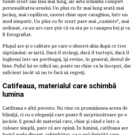
tunde scurt sau lăsa mai lung, iar asta schimbă complet
personalitatea ursului. Un plus cu fir mai lung arată mai
jucăuș, mai copilăros, uneori chiar ușor caraghios, într-un
mod simpatic. Un plus cu fir scurt pare mai „cuminte”, mai
ordonat, ca un urs care știe că va sta pe o canapea bej și va
fi fotografiat.
Plușul are și o calitate pe care o observi abia după ce trec
săptămâni: se iartă. Dacă îl strângi, dacă îl turtești, dacă îl
înghesui într-un portbagaj, își revine, în general, destul de
bine. Puful lui se ridică iar, poate nu chiar ca la început, dar
suficient încât să nu te facă să regreți.
Catifeaua, materialul care schimbă
lumina
Catifeaua e altă poveste. Nu vine cu promisiunea aceea de
blăniță, ci cu o eleganță care poate fi surprinzătoare pe o
jucărie. E genul de material care, chiar și când e într-o
culoare simplă, pare că are opinii. În lumină, catifeaua are
luciul acela discret, schimbător, ca o apă liniștită care