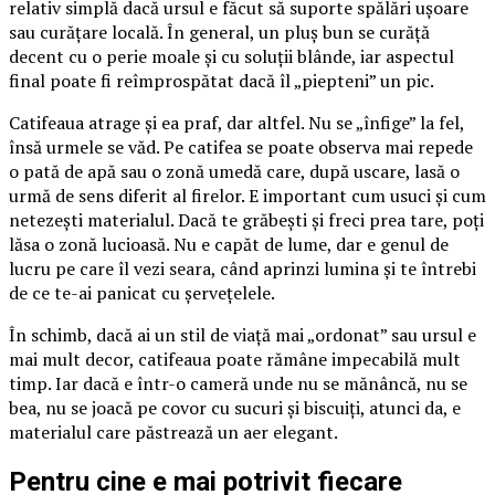
relativ simplă dacă ursul e făcut să suporte spălări ușoare
sau curățare locală. În general, un pluș bun se curăță
decent cu o perie moale și cu soluții blânde, iar aspectul
final poate fi reîmprospătat dacă îl „piepteni” un pic.
Catifeaua atrage și ea praf, dar altfel. Nu se „înfige” la fel,
însă urmele se văd. Pe catifea se poate observa mai repede
o pată de apă sau o zonă umedă care, după uscare, lasă o
urmă de sens diferit al firelor. E important cum usuci și cum
netezești materialul. Dacă te grăbești și freci prea tare, poți
lăsa o zonă lucioasă. Nu e capăt de lume, dar e genul de
lucru pe care îl vezi seara, când aprinzi lumina și te întrebi
de ce te-ai panicat cu șervețelele.
În schimb, dacă ai un stil de viață mai „ordonat” sau ursul e
mai mult decor, catifeaua poate rămâne impecabilă mult
timp. Iar dacă e într-o cameră unde nu se mănâncă, nu se
bea, nu se joacă pe covor cu sucuri și biscuiți, atunci da, e
materialul care păstrează un aer elegant.
Pentru cine e mai potrivit fiecare