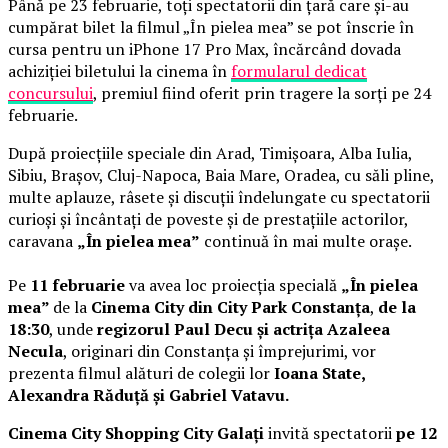
Până pe 23 februarie, toți spectatorii din țară care și-au
cumpărat bilet la filmul „În pielea mea” se pot înscrie în
cursa pentru un iPhone 17 Pro Max, încărcând dovada
achiziției biletului la cinema în
formularul dedicat
concursului
, premiul fiind oferit prin tragere la sorți pe 24
februarie.
După proiecțiile speciale din Arad, Timișoara, Alba Iulia,
Sibiu, Brașov, Cluj-Napoca, Baia Mare, Oradea, cu săli pline,
multe aplauze, râsete și discuții îndelungate cu spectatorii
curioși și încântați de poveste și de prestațiile actorilor,
caravana
„În pielea mea”
continuă în mai multe orașe.
Pe
11 februarie
va avea loc proiecția specială
„În pielea
mea”
de la
Cinema City din City Park Constanța
,
de la
18:30
, unde
regizorul Paul Decu și actrița Azaleea
Necula
, originari din Constanța și împrejurimi, vor
prezenta filmul alături de colegii lor
Ioana State,
Alexandra Răduță și Gabriel Vatavu.
Cinema City Shopping City Galați
invită spectatorii
pe 12