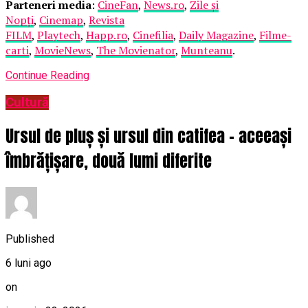
Parteneri media
:
CineFan
,
News.ro
,
Zile și
Nopți
,
Cinemap
,
Revista
FILM
,
Playtech
,
Happ.ro
,
Cinefilia
,
Daily Magazine
,
Filme-
carti
,
MovieNews
,
The Movienator
,
Munteanu
.
Continue Reading
Cultură
Ursul de pluș și ursul din catifea – aceeași
îmbrățișare, două lumi diferite
Published
6 luni ago
on