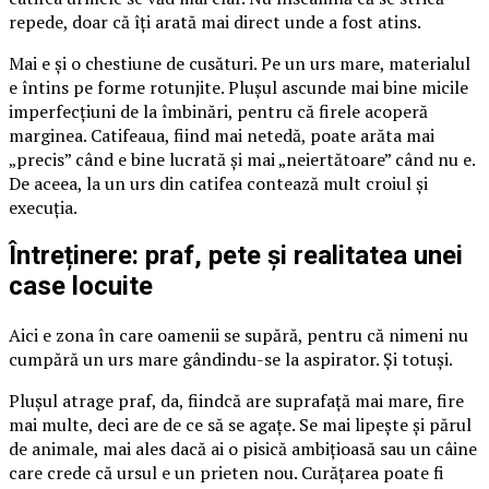
repede, doar că îți arată mai direct unde a fost atins.
Mai e și o chestiune de cusături. Pe un urs mare, materialul
e întins pe forme rotunjite. Plușul ascunde mai bine micile
imperfecțiuni de la îmbinări, pentru că firele acoperă
marginea. Catifeaua, fiind mai netedă, poate arăta mai
„precis” când e bine lucrată și mai „neiertătoare” când nu e.
De aceea, la un urs din catifea contează mult croiul și
execuția.
Întreținere: praf, pete și realitatea unei
case locuite
Aici e zona în care oamenii se supără, pentru că nimeni nu
cumpără un urs mare gândindu-se la aspirator. Și totuși.
Plușul atrage praf, da, fiindcă are suprafață mai mare, fire
mai multe, deci are de ce să se agațe. Se mai lipește și părul
de animale, mai ales dacă ai o pisică ambițioasă sau un câine
care crede că ursul e un prieten nou. Curățarea poate fi