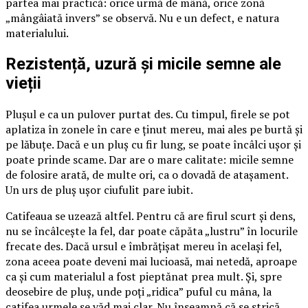
partea mai practică: orice urmă de mână, orice zonă
„mângâiată invers” se observă. Nu e un defect, e natura
materialului.
Rezistență, uzură și micile semne ale
vieții
Plușul e ca un pulover purtat des. Cu timpul, firele se pot
aplatiza în zonele în care e ținut mereu, mai ales pe burtă și
pe lăbuțe. Dacă e un pluș cu fir lung, se poate încâlci ușor și
poate prinde scame. Dar are o mare calitate: micile semne
de folosire arată, de multe ori, ca o dovadă de atașament.
Un urs de pluș ușor ciufulit pare iubit.
Catifeaua se uzează altfel. Pentru că are firul scurt și dens,
nu se încâlcește la fel, dar poate căpăta „lustru” în locurile
frecate des. Dacă ursul e îmbrățișat mereu în același fel,
zona aceea poate deveni mai lucioasă, mai netedă, aproape
ca și cum materialul a fost pieptănat prea mult. Și, spre
deosebire de pluș, unde poți „ridica” puful cu mâna, la
catifea urmele se văd mai clar. Nu înseamnă că se strică