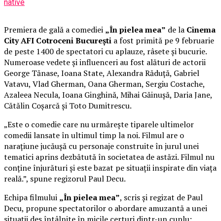
native
Premiera de gală a comediei
„În pielea mea”
de la
Cinema
City AFI Cotroceni București
a fost primită pe 9 februarie
de peste 1400 de spectatori cu aplauze, râsete și bucurie.
Numeroase vedete și influenceri au fost alături de actorii
George Tănase, Ioana State, Alexandra Răduță, Gabriel
Vatavu, Vlad Gherman, Oana Gherman, Sergiu Costache,
Azaleea Necula, Ioana Ginghină, Mihai Găinușă, Daria Jane,
Cătălin Coșarcă și Toto Dumitrescu.
„Este o comedie care nu urmărește tiparele ultimelor
comedii lansate în ultimul timp la noi. Filmul are o
narațiune jucăușă cu personaje construite în jurul unei
tematici aprins dezbătută în societatea de astăzi. Filmul nu
conține înjurături și este bazat pe situații inspirate din viața
reală.”, spune regizorul Paul Decu.
Echipa filmului
„În pielea mea”
, scris și regizat de Paul
Decu, propune spectatorilor o abordare amuzantă a unei
situații des întâlnite în micile certuri dintr-un cuplu: