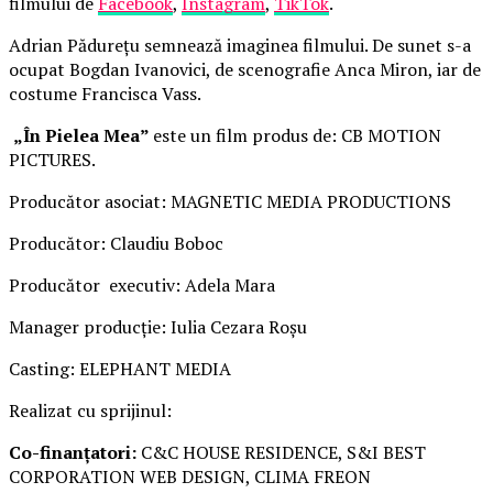
filmului de
Facebook
,
Instagram
,
TikTok
.
Adrian Pădurețu semnează imaginea filmului. De sunet s-a
ocupat Bogdan Ivanovici, de scenografie Anca Miron, iar de
costume Francisca Vass.
„În Pielea Mea”
este un film produs de: CB MOTION
PICTURES.
Producător asociat: MAGNETIC MEDIA PRODUCTIONS
Producător: Claudiu Boboc
Producător executiv: Adela Mara
Manager producție: Iulia Cezara Roșu
Casting: ELEPHANT MEDIA
Realizat cu sprijinul:
Co-finanțatori:
C&C HOUSE RESIDENCE, S&I BEST
CORPORATION WEB DESIGN, CLIMA FREON