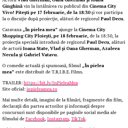
Ginghină
vin la întâlnirea cu publicul din
Cinema City
Vivo! Pitești pe 17 februarie, de la 18:30
și vor participa
la o discuție după proiecție, alături de regizorul
Paul Decu.
Caravana
„În pielea mea”
ajunge la
Cinema City
Shopping City Ploiești, pe 18 februarie,
de la 18:30, la
proiecția specială introdusă de regizorul
Paul Decu
, alături
de actorii
Ioana State, Vlad și Oana Gherman, Azaleea
Necula și Gabriel Vatavu.
O comedie actuală și spumoasă, filmul
„În pielea
mea”
este distribuit de T.R.I.B.E. Films.
TRAILER:
https://bit.ly/InPieleaMea
Site oficial:
inpieleamea.ro
Mai multe detalii, imagini de la filmări, fragmente din film,
declarații din partea actorilor și informații despre
concursuri sunt disponibile pe paginile social media ale
filmului de
Facebook
,
Instagram
,
TikTok
.