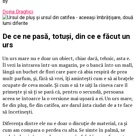
By
Doina Draghici
De ce ne pasă, totuși, din ce e făcut un
urs
Un urs mare nu e doar un obiect, chiar dacă, tehnic, asta e.
Îl vezi la intrarea într-un magazin, pe o bancă într-un mall,
lângă un buchet de flori care pare că abia respiră de prea
mult parfum, și, fără să vrei, îți amintești cum e să ai brațele
ocupate de ceva moale. Și cum e să te uiți la cineva care îl
primește și să ți se pară că, pentru o secundă, persoana
aceea se întoarce la o versiune mai ușoară a ei. Un urs mare,
fie din pluș, fie din catifea, are darul ăsta ciudat de a te face
să încetinești.
Diferența dintre ele nu e doar o discuție de material, ca și
cum am compara o perdea cu alta. Se simte în palmă, se