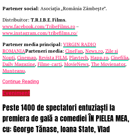
Partener social
: Asociația „România Zâmbește”.
Distribuitor:
T.R.I.B.E. Films
.
www.facebook.com/TribeFilms.ro
–
www.instagram.com/tribefilms.ro/
Partener media principal
:
VIRGIN RADIO
ROMANIA
Parteneri media
:
CineFan
,
News.ro
,
Zile și
Nopți
,
Cinemap
,
Revista FILM
,
Playtech
,
Happ.ro
,
Cinefilia
,
Daily Magazine
,
Filme-carti
,
MovieNews
,
The Movienator
,
Munteanu
.
Continue Reading
Eveniment
Peste 1400 de spectatori entuziaști la
premiera de gală a comediei ÎN PIELEA MEA,
cu: George Tănase, Ioana State, Vlad