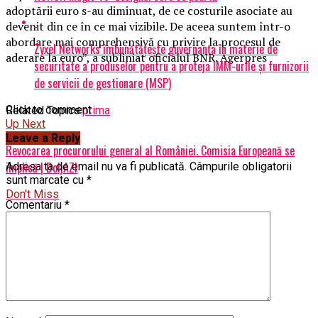
adoptării euro s-au diminuat, de ce costurile asociate au
devenit din ce în ce mai vizibile. De aceea suntem într-o
abordare mai comprehensivă cu privire la procesul de
Zyxel Networks îmbunătățește guvernanța în materie de
aderare la euro”, a subliniat oficialul BNR. Agerpres
securitate a produselor pentru a proteja IMM-urile și furnizorii
de servicii de gestionare (MSP)
Click to comment
Related Topics:
prima
Up Next
Leave a Reply
Revocarea procurorului general al României. Comisia Europeană se
implică | DoljAZI
Adresa ta de email nu va fi publicată.
Câmpurile obligatorii
sunt marcate cu
*
Don't Miss
Comentariu
*
Incredibil! Capitolul la care România bate Franţa | DoljAZI