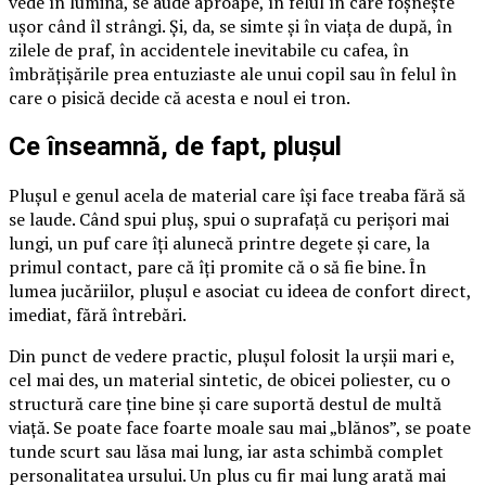
vede în lumină, se aude aproape, în felul în care foșnește
ușor când îl strângi. Și, da, se simte și în viața de după, în
zilele de praf, în accidentele inevitabile cu cafea, în
îmbrățișările prea entuziaste ale unui copil sau în felul în
care o pisică decide că acesta e noul ei tron.
Ce înseamnă, de fapt, plușul
Plușul e genul acela de material care își face treaba fără să
se laude. Când spui pluș, spui o suprafață cu perișori mai
lungi, un puf care îți alunecă printre degete și care, la
primul contact, pare că îți promite că o să fie bine. În
lumea jucăriilor, plușul e asociat cu ideea de confort direct,
imediat, fără întrebări.
Din punct de vedere practic, plușul folosit la urșii mari e,
cel mai des, un material sintetic, de obicei poliester, cu o
structură care ține bine și care suportă destul de multă
viață. Se poate face foarte moale sau mai „blănos”, se poate
tunde scurt sau lăsa mai lung, iar asta schimbă complet
personalitatea ursului. Un plus cu fir mai lung arată mai