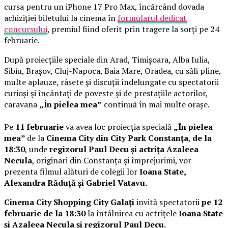
cursa pentru un iPhone 17 Pro Max, încărcând dovada
achiziției biletului la cinema în
formularul dedicat
concursului
, premiul fiind oferit prin tragere la sorți pe 24
februarie.
După proiecțiile speciale din Arad, Timișoara, Alba Iulia,
Sibiu, Brașov, Cluj-Napoca, Baia Mare, Oradea, cu săli pline,
multe aplauze, râsete și discuții îndelungate cu spectatorii
curioși și încântați de poveste și de prestațiile actorilor,
caravana
„În pielea mea”
continuă în mai multe orașe.
Pe
11 februarie
va avea loc proiecția specială
„În pielea
mea”
de la
Cinema City din City Park Constanța
,
de la
18:30
, unde
regizorul Paul Decu și actrița Azaleea
Necula
, originari din Constanța și împrejurimi, vor
prezenta filmul alături de colegii lor
Ioana State,
Alexandra Răduță și Gabriel Vatavu.
Cinema City Shopping City Galați
invită spectatorii
pe 12
februarie de la 18:30
la întâlnirea cu actrițele
Ioana State
și Azaleea Necula și regizorul Paul Decu.