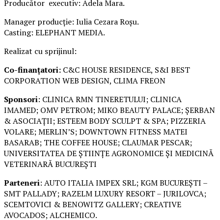
Producător executiv: Adela Mara.
Manager producție: Iulia Cezara Roșu.
Casting: ELEPHANT MEDIA.
Realizat cu sprijinul:
Co-finanțatori:
C&C HOUSE RESIDENCE, S&I BEST
CORPORATION WEB DESIGN, CLIMA FREON
Sponsori
: CLINICA RMN TINERETULUI; CLINICA
IMAMED; OMV PETROM; MIKO BEAUTY PALACE; ȘERBAN
& ASOCIAȚII; ESTEEM BODY SCULPT & SPA; PIZZERIA
VOLARE; MERLIN’S; DOWNTOWN FITNESS MATEI
BASARAB; THE COFFEE HOUSE; CLAUMAR PESCAR;
UNIVERSITATEA DE ȘTIINȚE AGRONOMICE ȘI MEDICINĂ
VETERINARĂ BUCUREȘTI
Parteneri
: AUTO ITALIA IMPEX SRL; KGM BUCUREȘTI –
SMT PALLADY; RAZELM LUXURY RESORT – JURILOVCA;
SCEMTOVICI & BENOWITZ GALLERY; CREATIVE
AVOCADOS; ALCHEMICO.