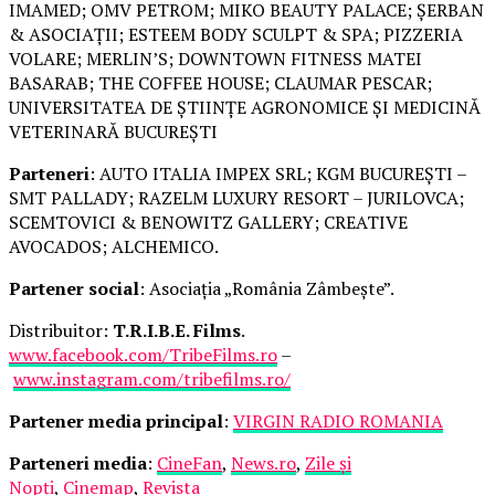
IMAMED; OMV PETROM; MIKO BEAUTY PALACE; ȘERBAN
& ASOCIAȚII; ESTEEM BODY SCULPT & SPA; PIZZERIA
VOLARE; MERLIN’S; DOWNTOWN FITNESS MATEI
BASARAB; THE COFFEE HOUSE; CLAUMAR PESCAR;
UNIVERSITATEA DE ȘTIINȚE AGRONOMICE ȘI MEDICINĂ
VETERINARĂ BUCUREȘTI
Parteneri
: AUTO ITALIA IMPEX SRL; KGM BUCUREȘTI –
SMT PALLADY; RAZELM LUXURY RESORT – JURILOVCA;
SCEMTOVICI & BENOWITZ GALLERY; CREATIVE
AVOCADOS; ALCHEMICO.
Partener social
: Asociația „România Zâmbește”.
Distribuitor:
T.R.I.B.E. Films
.
www.facebook.com/TribeFilms.ro
–
www.instagram.com/tribefilms.ro/
Partener media principal
:
VIRGIN RADIO ROMANIA
Parteneri media
:
CineFan
,
News.ro
,
Zile și
Nopți
,
Cinemap
,
Revista