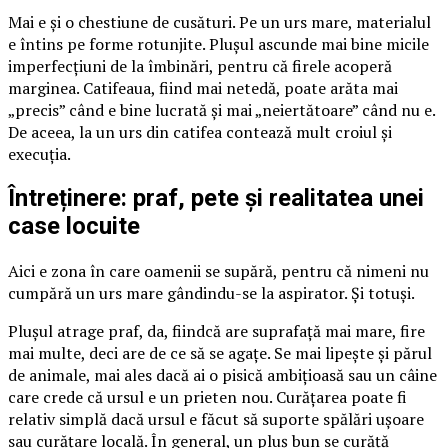
Mai e și o chestiune de cusături. Pe un urs mare, materialul
e întins pe forme rotunjite. Plușul ascunde mai bine micile
imperfecțiuni de la îmbinări, pentru că firele acoperă
marginea. Catifeaua, fiind mai netedă, poate arăta mai
„precis” când e bine lucrată și mai „neiertătoare” când nu e.
De aceea, la un urs din catifea contează mult croiul și
execuția.
Întreținere: praf, pete și realitatea unei
case locuite
Aici e zona în care oamenii se supără, pentru că nimeni nu
cumpără un urs mare gândindu-se la aspirator. Și totuși.
Plușul atrage praf, da, fiindcă are suprafață mai mare, fire
mai multe, deci are de ce să se agațe. Se mai lipește și părul
de animale, mai ales dacă ai o pisică ambițioasă sau un câine
care crede că ursul e un prieten nou. Curățarea poate fi
relativ simplă dacă ursul e făcut să suporte spălări ușoare
sau curățare locală. În general, un pluș bun se curăță