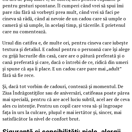
pentru gesturi spontane. Îl cumperi când vrei să spui îmi
pare rău fără să vorbești prea mult, când vrei să faci pe
cineva să râdă, când ai nevoie de un cadou care să umple o
cameră și să umple, în același timp, și tăcerile. E prietenul
care nu comentează.
Ursul din catifea e, de multe ori, pentru cineva care iubește
textura și detaliul. E cadoul pentru o persoană care își alege
cu grijă lucrurile din casă, care are o pătură preferată și o
cană preferată și care, dacă o întrebi de ce, ridică din umeri
și spune că așa îi place. E un cadou care pare mai „adult”
fără să fie rece.
Și, dacă tot vorbim de cadouri, contează și momentul. De
Ziua Îndrăgostiților sau de aniversări, catifeaua poate părea
mai specială, pentru că are acel luciu subtil, acel aer de ceva
ales cu intenție. Pentru un copil care vrea să-și îngroape
fața în urs la culcare, plușul e mai iertător și, sincer, mai
satisfăcător la nivel de confort brut.