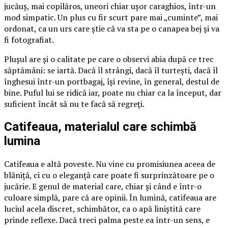
jucăuș, mai copilăros, uneori chiar ușor caraghios, într-un
mod simpatic. Un plus cu fir scurt pare mai „cuminte”, mai
ordonat, ca un urs care știe că va sta pe o canapea bej și va
fi fotografiat.
Plușul are și o calitate pe care o observi abia după ce trec
săptămâni: se iartă. Dacă îl strângi, dacă îl turtești, dacă îl
înghesui într-un portbagaj, își revine, în general, destul de
bine. Puful lui se ridică iar, poate nu chiar ca la început, dar
suficient încât să nu te facă să regreți.
Catifeaua, materialul care schimbă
lumina
Catifeaua e altă poveste. Nu vine cu promisiunea aceea de
blăniță, ci cu o eleganță care poate fi surprinzătoare pe o
jucărie. E genul de material care, chiar și când e într-o
culoare simplă, pare că are opinii. În lumină, catifeaua are
luciul acela discret, schimbător, ca o apă liniștită care
prinde reflexe. Dacă treci palma peste ea într-un sens, e