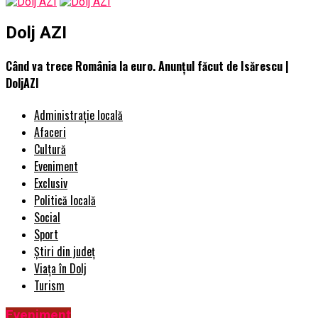
Dolj AZI
Când va trece România la euro. Anunţul făcut de Isărescu |
DoljAZI
Administrație locală
Afaceri
Cultură
Eveniment
Exclusiv
Politică locală
Social
Sport
Știri din județ
Viața în Dolj
Turism
Eveniment