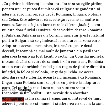
„Cu privire la diferenţele existente între strategiile ţărilor,
pentru unii ar putea fi uimitor că Bulgaria se gândeşte să
adere la euro mai repede decât România, Ungaria, Polonia
sau Cehia. Este adevărat că aceste ţări vecine au multe în
comun. Dar există şi un lucru care le diferenţiază. Şi acesta
nu este doar fluviul Dunărea, dacă vorbim despre România
şi Bulgaria. Bulgaria are un Consiliu monetar şi este natural
pentru Bulgaria să se gândească la aderarea la zona euro.
Adoptarea acestui mecanism, în urmă cu peste două
decenii, înseamnă că mai mult de jumătate din paşii spre
aderarea la euro au fost făcuţi. Practic, un Consiliu monetar
înseamnă că ai un curs de schimb fix. În contrast, România
are un curs de schimb flexibil şi un regim de ţintire directă a
inflaţiei, la fel ca şi Polonia, Ungaria şi Cehia. De aceea
abordarea este diferită. Aceasta nu înseamnă că România,
Ungaria sau Polonia sunt sceptice cu privire la adoptarea
euro. Cel puţin în cazul nostru, nu suntem sceptici.
Continue Reading
Încercăm să fim realişti. Este nevoie de o abordare
comprehensivă înseamnă să asigurăm un interval de timp
You may like
adecvat pentru acest moment şi aderarea cu succes la zona