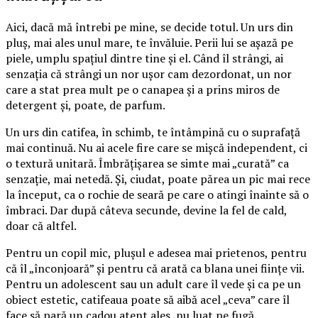
Aici, dacă mă întrebi pe mine, se decide totul. Un urs din
pluș, mai ales unul mare, te învăluie. Perii lui se așază pe
piele, umplu spațiul dintre tine și el. Când îl strângi, ai
senzația că strângi un nor ușor cam dezordonat, un nor
care a stat prea mult pe o canapea și a prins miros de
detergent și, poate, de parfum.
Un urs din catifea, în schimb, te întâmpină cu o suprafață
mai continuă. Nu ai acele fire care se mișcă independent, ci
o textură unitară. Îmbrățișarea se simte mai „curată” ca
senzație, mai netedă. Și, ciudat, poate părea un pic mai rece
la început, ca o rochie de seară pe care o atingi înainte să o
îmbraci. Dar după câteva secunde, devine la fel de cald,
doar că altfel.
Pentru un copil mic, plușul e adesea mai prietenos, pentru
că îl „înconjoară” și pentru că arată ca blana unei ființe vii.
Pentru un adolescent sau un adult care îl vede și ca pe un
obiect estetic, catifeaua poate să aibă acel „ceva” care îl
face să pară un cadou atent ales, nu luat pe fugă.