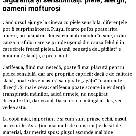
Siguranță și sensibilități: piele, alergii,
oameni mofturoși
Când ursul ajunge la cineva cu piele sensibilă, diferențele
pot fi surprinzătoare. Plușul foarte pufos poate irita
uneori, nu neapărat din cauza materialului în sine, ci din
cauza prafului care se prinde ușor și din cauza felului în
care firele freacă pielea. La unii, senzația de „gâdilat” e
minunată; la alții, e prea mult.
Catifeaua, fiind mai netedă, poate fi mai plăcută pentru
pielea sensibilă, dar are propriile capricii: dacă e de calitate
slabă, poate deveni aspră sau poate „agăța” în anumite
direcții. Și mai e ceva: catifeaua poate scoate în evidență
transpirația mâinilor, adică urmele, nu neapărat
disconfortul, dar vizual. Dacă ursul e mângâiat des, vei
vedea asta.
La copii mici, important e și cum sunt prinse ochii, nasul,
accesoriile. Asta ține mai mult de construcție decât de
material, dar merită spus: plușul ascunde mai bine