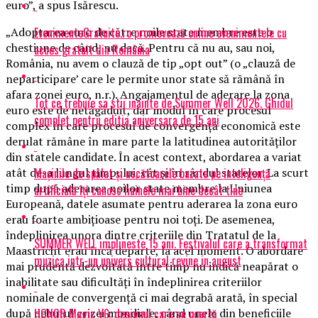
euro”, a spus Isărescu.
EvenimenteGratuite.ro promovează online evenimentele cu
„Adoptarea euro de către noile state membre este o
chestiune de când, nu dacă. Pentru că nu au, sau noi,
acces gratuit din România
România, nu avem o clauză de tip „opt out” (o „clauză de
neparticipare’ care le permite unor state să rămână în
afara zonei euro, n.r.). Angajamentul de aderare la zona
Tot ce trebuie sa stii inainte de Summer Well 2026. Ghidul
euro este de netăgăduit, dar modul în care procesul
complet pentru editia aniversara de 15 ani
complex în care procesul de convergenţă economică este
derulat rămâne în mare parte la latitudinea autorităţilor
din statele candidate. În acest context, abordarea a variat
Mașinile de spălat și uscătoarele bazate pe inteligență
atât de-a lungul timpului, cât şi în rândul statelor. La scurt
timp după aderarea noilor state membre la Uniunea
artificială îți cunosc hainele mai bine decât tine
Europeană, datele asumate pentru aderarea la zona euro
erau foarte ambiţioase pentru noi toţi. De asemenea,
îndeplinirea unora dintre criteriile din Tratatul de la
SUMMER WELL implineste 15 ani. Festivalul care a transformat
Maastricht erau încă departe, la acel moment. O abordare
muzica intr-un univers cultural revine in august
mai prudentă dezvoltată între timp nu indică neapărat o
inabilitate sau dificultăţi în îndeplinirea criteriilor
nominale de convergenţă ci mai degrabă arată, în special
HONOR Magic V6: designul care se poartă
după debutul crizei mondiale, când unele din beneficiile