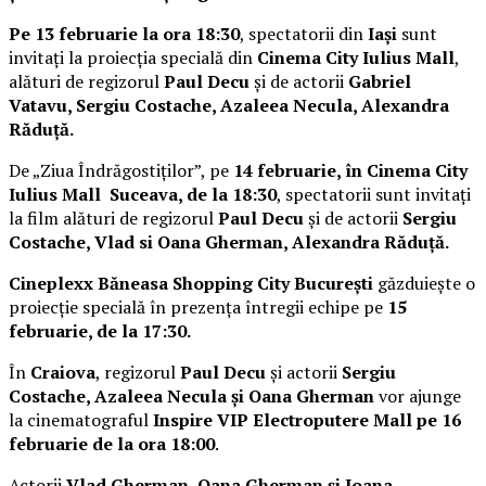
Pe 13 februarie la ora 18:30
, spectatorii din
Iași
sunt
invitați la proiecția specială din
Cinema City Iulius Mall
,
alături de regizorul
Paul Decu
și de actorii
Gabriel
Vatavu, Sergiu Costache, Azaleea Necula, Alexandra
Răduță.
De „Ziua Îndrăgostiților”, pe
14 februarie, în Cinema City
Iulius Mall Suceava, de la 18:30
, spectatorii sunt invitați
la film alături de regizorul
Paul Decu
și de actorii
Sergiu
Costache, Vlad si Oana Gherman, Alexandra Răduță.
Cineplexx Băneasa Shopping City București
găzduiește o
proiecție specială în prezența întregii echipe pe
15
februarie, de la 17:30.
În
Craiova
, regizorul
Paul Decu
și actorii
Sergiu
Costache, Azaleea Necula și Oana Gherman
vor ajunge
la cinematograful
Inspire VIP Electroputere Mall pe 16
februarie de la ora 18:00
.
Actorii
Vlad Gherman, Oana Gherman și Ioana