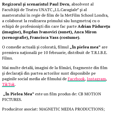
Regizorul și scenaristul Paul Decu
, absolvent al
Facultății de Teatru UNATC „I.L.Caragiale” și al
masteratului în regie de film de la MetFilm School Londra,
a colaborat la realizarea primului său lungmetraj cu o
echipă de profesioniști din care fac parte
Adrian Pădurețu
(imagine), Bogdan Ivanovici (sunet), Anca Miron
(scenografie), Francisca Vass (costume)
.
O comedie actuală și colorată, filmul
„În pielea mea”
are
premiera națională pe 10 februarie, distribuit de T.R.I.B.E.
Films.
Mai multe detalii, imagini de la filmări, fragmente din film
și declarații din partea actorilor sunt disponibile pe
paginile social media ale filmului de
Facebook
,
Instagram
,
TikTok
.
„În Pielea Mea”
este un film produs de: CB MOTION
PICTURES.
Producător asociat: MAGNETIC MEDIA PRODUCTIONS;