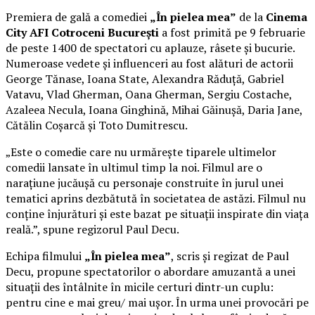
Premiera de gală a comediei
„În pielea mea”
de la
Cinema
City AFI Cotroceni București
a fost primită pe 9 februarie
de peste 1400 de spectatori cu aplauze, râsete și bucurie.
Numeroase vedete și influenceri au fost alături de actorii
George Tănase, Ioana State, Alexandra Răduță, Gabriel
Vatavu, Vlad Gherman, Oana Gherman, Sergiu Costache,
Azaleea Necula, Ioana Ginghină, Mihai Găinușă, Daria Jane,
Cătălin Coșarcă și Toto Dumitrescu.
„Este o comedie care nu urmărește tiparele ultimelor
comedii lansate în ultimul timp la noi. Filmul are o
narațiune jucăușă cu personaje construite în jurul unei
tematici aprins dezbătută în societatea de astăzi. Filmul nu
conține înjurături și este bazat pe situații inspirate din viața
reală.”, spune regizorul Paul Decu.
Echipa filmului
„În pielea mea”
, scris și regizat de Paul
Decu, propune spectatorilor o abordare amuzantă a unei
situații des întâlnite în micile certuri dintr-un cuplu:
pentru cine e mai greu/ mai ușor. În urma unei provocări pe