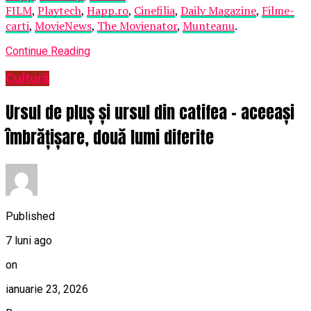
FILM
,
Playtech
,
Happ.ro
,
Cinefilia
,
Daily Magazine
,
Filme-
carti
,
MovieNews
,
The Movienator
,
Munteanu
.
Continue Reading
Cultură
Ursul de pluș și ursul din catifea – aceeași
îmbrățișare, două lumi diferite
Published
7 luni ago
on
ianuarie 23, 2026