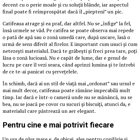
decent cu o perie moale și cu soluții blânde, iar aspectul
final poate fi reîmprospătat dacă îl „piepteni” un pic.
Catifeaua atrage și ea praf, dar altfel. Nu se „înfige” la fel,
însă urmele se văd. Pe catifea se poate observa mai repede
o pată de apă sau o zonă umedă care, după uscare, lasă o
urmă de sens diferit al firelor. E important cum usuci și cum
netezești materialul. Dacă te grăbești și freci prea tare, poți
lăsa o zonă lucioasă. Nu e capăt de lume, dar e genul de
lucru pe care îl vezi seara, când aprinzi lumina și te întrebi
de ce te-ai panicat cu șervețelele.
În schimb, dacă ai un stil de viață mai „ordonat” sau ursul e
mai mult decor, catifeaua poate rămâne impecabilă mult
timp. Iar dacă e într-o cameră unde nu se mănâncă, nu se
bea, nu se joacă pe covor cu sucuri și biscuiți, atunci da, e
materialul care păstrează un aer elegant.
Pentru cine e mai potrivit fiecare
Un urs de pluș mare e, de obicei, ales pentru copilărie și