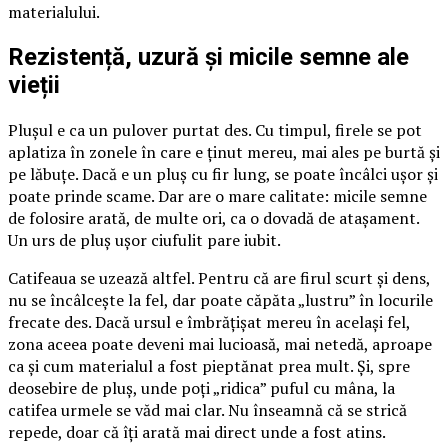
materialului.
Rezistență, uzură și micile semne ale
vieții
Plușul e ca un pulover purtat des. Cu timpul, firele se pot
aplatiza în zonele în care e ținut mereu, mai ales pe burtă și
pe lăbuțe. Dacă e un pluș cu fir lung, se poate încâlci ușor și
poate prinde scame. Dar are o mare calitate: micile semne
de folosire arată, de multe ori, ca o dovadă de atașament.
Un urs de pluș ușor ciufulit pare iubit.
Catifeaua se uzează altfel. Pentru că are firul scurt și dens,
nu se încâlcește la fel, dar poate căpăta „lustru” în locurile
frecate des. Dacă ursul e îmbrățișat mereu în același fel,
zona aceea poate deveni mai lucioasă, mai netedă, aproape
ca și cum materialul a fost pieptănat prea mult. Și, spre
deosebire de pluș, unde poți „ridica” puful cu mâna, la
catifea urmele se văd mai clar. Nu înseamnă că se strică
repede, doar că îți arată mai direct unde a fost atins.