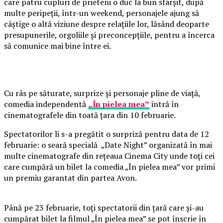
care patru cupluri de prieteni o duc la bun sfârșit, după
multe peripeții, într-un weekend, personajele ajung să
câștige o altă viziune despre relațiile lor, lăsând deoparte
presupunerile, orgoliile și preconcepțiile, pentru a încerca
să comunice mai bine între ei.
Cu râs pe săturate, surprize și personaje pline de viață,
comedia independentă
„În pielea mea”
intră în
cinematografele din toată țara din 10 februarie.
Spectatorilor li s-a pregătit o surpriză pentru data de 12
februarie: o seară specială „Date Night” organizată în mai
multe cinematografe din rețeaua Cinema City unde toți cei
care cumpără un bilet la comedia „În pielea mea” vor primi
un premiu garantat din partea Avon.
Până pe 23 februarie, toți spectatorii din țară care și-au
cumpărat bilet la filmul „În pielea mea” se pot înscrie în