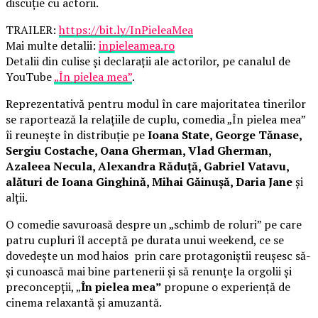
discuție cu actorii.
TRAILER:
https://bit.ly/InPieleaMea
Mai multe detalii:
inpieleamea.ro
Detalii din culise și declarații ale actorilor, pe canalul de
YouTube
„În pielea mea”
.
Reprezentativă pentru modul în care majoritatea tinerilor
se raportează la relațiile de cuplu, comedia „În pielea mea”
îi reunește în distribuție pe
Ioana State, George Tănase,
Sergiu Costache, Oana Gherman, Vlad Gherman,
Azaleea Necula, Alexandra Răduță, Gabriel Vatavu,
alături de Ioana Ginghină, Mihai Găinușă, Daria Jane
și
alții.
O comedie savuroasă despre un „schimb de roluri” pe care
patru cupluri îl acceptă pe durata unui weekend, ce se
dovedește un mod haios prin care protagoniștii reușesc să-
și cunoască mai bine partenerii și să renunțe la orgolii și
preconcepții, „
În pielea mea”
propune o experiență de
cinema relaxantă și amuzantă.