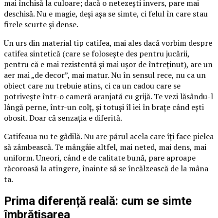
mai închisă la culoare; dacă o netezești invers, pare mai
deschisă. Nu e magie, deși așa se simte, ci felul în care stau
firele scurte și dense.
Un urs din material tip catifea, mai ales dacă vorbim despre
catifea sintetică (care se folosește des pentru jucării,
pentru că e mai rezistentă și mai ușor de întreținut), are un
aer mai „de decor”, mai matur. Nu în sensul rece, nu ca un
obiect care nu trebuie atins, ci ca un cadou care se
potrivește într-o cameră aranjată cu grijă. Te vezi lăsându-l
lângă perne, într-un colț, și totuși îl iei în brațe când ești
obosit. Doar că senzația e diferită.
Catifeaua nu te gâdilă. Nu are părul acela care îți face pielea
să zâmbească. Te mângâie altfel, mai neted, mai dens, mai
uniform. Uneori, când e de calitate bună, pare aproape
răcoroasă la atingere, înainte să se încălzească de la mâna
ta.
Prima diferență reală: cum se simte
îmbrățișarea