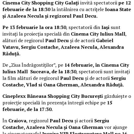
Cinema City Shopping City Galați
invită spectatorii
pe 12
februarie de la 18:30
la întâlnirea cu actrițele
Ioana State
și Azaleea Necula și regizorul Paul Decu.
Pe 13 februarie la ora 18:30
, spectatorii din
Iași
sunt
invitați la proiecția specială din
Cinema City Iulius Mall
,
alături de regizorul
Paul Decu
și de actorii
Gabriel
Vatavu, Sergiu Costache, Azaleea Necula, Alexandra
Răduță.
De „Ziua Îndrăgostiților”, pe
14 februarie, în Cinema City
Iulius Mall Suceava, de la 18:30
, spectatorii sunt invitați
la film alături de regizorul
Paul Decu
și de actorii
Sergiu
Costache, Vlad si Oana Gherman, Alexandra Răduță.
Cineplexx Băneasa Shopping City București
găzduiește o
proiecție specială în prezența întregii echipe pe
15
februarie, de la 17:30.
În
Craiova
, regizorul
Paul Decu
și actorii
Sergiu
Costache, Azaleea Necula și Oana Gherman
vor ajunge
la cinematograful
Inspire VIP Electroputere Mall pe 16