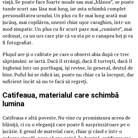
viață. Se poate face foarte moale sau mai „blănos”, se poate
tunde scurt sau lăsa mai lung, iar asta schimbă complet
personalitatea ursului. Un plus cu fir mai lung arată mai
jucăuș, mai copilăros, uneori chiar ușor caraghios, într-un
mod simpatic. Un plus cu fir scurt pare mai „cuminte”, mai
ordonat, ca un urs care știe că va sta pe o canapea bej și va
fi fotografiat.
Plușul are și o calitate pe care o observi abia după ce trec
săptămâni: se iartă. Dacă îl strângi, dacă îl turtești, dacă îl
înghesui într-un portbagaj, își revine, în general, destul de
bine. Puful lui se ridică iar, poate nu chiar ca la început, dar
suficient încât să nu te facă să regreți.
Catifeaua, materialul care schimbă
lumina
Catifeaua e altă poveste. Nu vine cu promisiunea aceea de
blăniță, ci cu o eleganță care poate fi surprinzătoare pe o
jucărie. E genul de material care, chiar și când e într-o