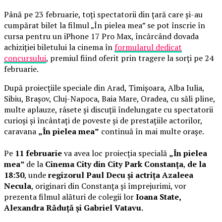
Până pe 23 februarie, toți spectatorii din țară care și-au
cumpărat bilet la filmul „În pielea mea” se pot înscrie în
cursa pentru un iPhone 17 Pro Max, încărcând dovada
achiziției biletului la cinema în
formularul dedicat
concursului
, premiul fiind oferit prin tragere la sorți pe 24
februarie.
După proiecțiile speciale din Arad, Timișoara, Alba Iulia,
Sibiu, Brașov, Cluj-Napoca, Baia Mare, Oradea, cu săli pline,
multe aplauze, râsete și discuții îndelungate cu spectatorii
curioși și încântați de poveste și de prestațiile actorilor,
caravana
„În pielea mea”
continuă în mai multe orașe.
Pe
11 februarie
va avea loc proiecția specială
„În pielea
mea”
de la
Cinema City din City Park Constanța
,
de la
18:30
, unde
regizorul Paul Decu și actrița Azaleea
Necula
, originari din Constanța și împrejurimi, vor
prezenta filmul alături de colegii lor
Ioana State,
Alexandra Răduță și Gabriel Vatavu.