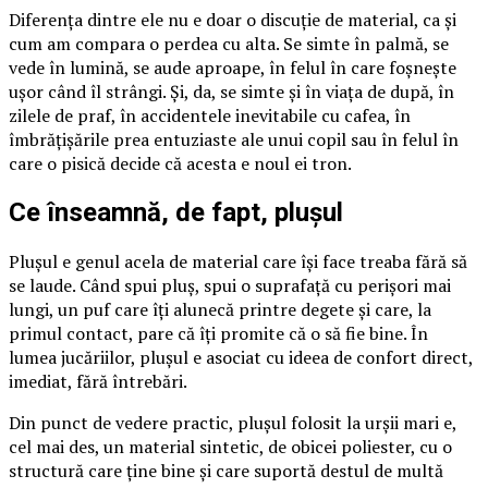
Diferența dintre ele nu e doar o discuție de material, ca și
cum am compara o perdea cu alta. Se simte în palmă, se
vede în lumină, se aude aproape, în felul în care foșnește
ușor când îl strângi. Și, da, se simte și în viața de după, în
zilele de praf, în accidentele inevitabile cu cafea, în
îmbrățișările prea entuziaste ale unui copil sau în felul în
care o pisică decide că acesta e noul ei tron.
Ce înseamnă, de fapt, plușul
Plușul e genul acela de material care își face treaba fără să
se laude. Când spui pluș, spui o suprafață cu perișori mai
lungi, un puf care îți alunecă printre degete și care, la
primul contact, pare că îți promite că o să fie bine. În
lumea jucăriilor, plușul e asociat cu ideea de confort direct,
imediat, fără întrebări.
Din punct de vedere practic, plușul folosit la urșii mari e,
cel mai des, un material sintetic, de obicei poliester, cu o
structură care ține bine și care suportă destul de multă