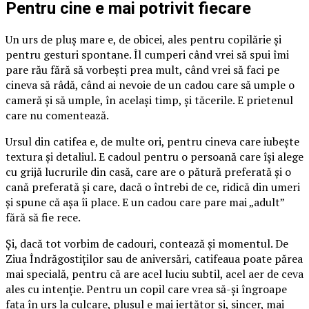
Pentru cine e mai potrivit fiecare
Un urs de pluș mare e, de obicei, ales pentru copilărie și
pentru gesturi spontane. Îl cumperi când vrei să spui îmi
pare rău fără să vorbești prea mult, când vrei să faci pe
cineva să râdă, când ai nevoie de un cadou care să umple o
cameră și să umple, în același timp, și tăcerile. E prietenul
care nu comentează.
Ursul din catifea e, de multe ori, pentru cineva care iubește
textura și detaliul. E cadoul pentru o persoană care își alege
cu grijă lucrurile din casă, care are o pătură preferată și o
cană preferată și care, dacă o întrebi de ce, ridică din umeri
și spune că așa îi place. E un cadou care pare mai „adult”
fără să fie rece.
Și, dacă tot vorbim de cadouri, contează și momentul. De
Ziua Îndrăgostiților sau de aniversări, catifeaua poate părea
mai specială, pentru că are acel luciu subtil, acel aer de ceva
ales cu intenție. Pentru un copil care vrea să-și îngroape
fața în urs la culcare, plușul e mai iertător și, sincer, mai