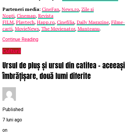
Parteneri media
:
CineFan
,
News.ro
,
Zile și
Nopți
,
Cinemap
,
Revista
FILM
,
Playtech
,
Happ.ro
,
Cinefilia
,
Daily Magazine
,
Filme-
carti
,
MovieNews
,
The Movienator
,
Munteanu
.
Continue Reading
Cultură
Ursul de pluș și ursul din catifea – aceeași
îmbrățișare, două lumi diferite
Published
7 luni ago
on