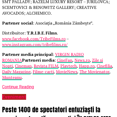
SMT PALLADY; RAZELM LUXURY RESORT – JURILOVCA;
SCEMTOVICI & BENOWITZ GALLERY; CREATIVE
AVOCADOS; ALCHEMICO.
Partener social
: Asociația „România Zâmbește”.
Distribuitor:
T.R.I.B.E. Films
.
www.facebook.com/TribeFilms.ro
–
www.instagram.com/tribefilms.ro/
Partener media principal
:
VIRGIN RADIO
ROMANIA
Parteneri media
:
CineFan
,
News.ro
,
Zile și
Nopți
,
Cinemap
,
Revista FILM
,
Playtech
,
Happ.ro
,
Cinefilia
,
Daily Magazine
,
Filme-carti
,
MovieNews
,
The Movienator
,
Munteanu
.
Continue Reading
Eveniment
Peste 1400 de spectatori entuziaști la