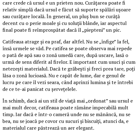
care crede că ursul e un prieten nou. Curățarea poate fi
relativ simplă dacă ursul e făcut să suporte spălări ușoare
sau curățare locală. În general, un pluș bun se curăță
decent cu o perie moale și cu soluții blânde, iar aspectul
final poate fi reîmprospătat dacă îl „piepteni” un pic.
Catifeaua atrage și ea praf, dar altfel. Nu se „înfige” la fel,
însă urmele se văd. Pe catifea se poate observa mai repede
o pată de apă sau o zonă umedă care, după uscare, lasă o
urmă de sens diferit al firelor. E important cum usuci și cum
netezești materialul. Dacă te grăbești și freci prea tare, poți
lăsa o zonă lucioasă. Nu e capăt de lume, dar e genul de
lucru pe care îl vezi seara, când aprinzi lumina și te întrebi
de ce te-ai panicat cu șervețelele.
În schimb, dacă ai un stil de viață mai „ordonat” sau ursul e
mai mult decor, catifeaua poate rămâne impecabilă mult
timp. Iar dacă e într-o cameră unde nu se mănâncă, nu se
bea, nu se joacă pe covor cu sucuri și biscuiți, atunci da, e
materialul care păstrează un aer elegant.