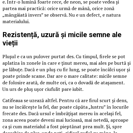
e. Într-o lumină foarte rece, de neon, se poate vedea și
partea mai practică: orice urmă de mână, orice zonă
„mângâiată invers” se observă. Nu e un defect, e natura
materialului.
Rezistență, uzură și micile semne ale
vieții
Plușul e ca un pulover purtat des. Cu timpul, firele se pot
aplatiza în zonele în care e ținut mereu, mai ales pe burtă și
pe lăbuțe. Dacă e un pluș cu fir lung, se poate încâlci ușor și
poate prinde scame. Dar are o mare calitate: micile semne
de folosire arată, de multe ori, ca o dovadă de atașament.
Un urs de pluș ușor ciufulit pare iubit.
Catifeaua se uzează altfel. Pentru că are firul scurt și dens,
nu se încâlcește la fel, dar poate căpăta „lustru” în locurile
frecate des. Dacă ursul e îmbrățișat mereu în același fel,
zona aceea poate deveni mai lucioasă, mai netedă, aproape
ca și cum materialul a fost pieptănat prea mult. Și, spre
deosebire de pluș, unde poți „ridica” puful cu mâna, la