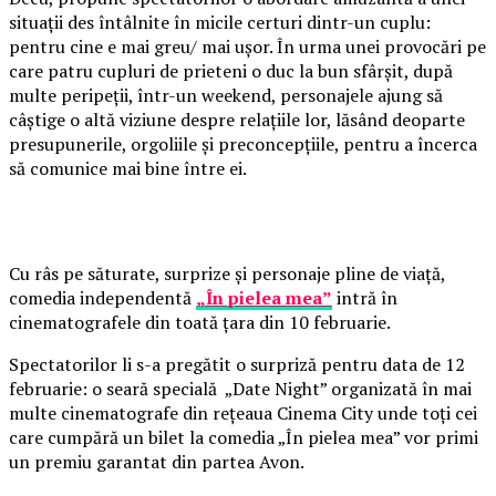
situații des întâlnite în micile certuri dintr-un cuplu:
pentru cine e mai greu/ mai ușor. În urma unei provocări pe
care patru cupluri de prieteni o duc la bun sfârșit, după
multe peripeții, într-un weekend, personajele ajung să
câștige o altă viziune despre relațiile lor, lăsând deoparte
presupunerile, orgoliile și preconcepțiile, pentru a încerca
să comunice mai bine între ei.
Cu râs pe săturate, surprize și personaje pline de viață,
comedia independentă
„În pielea mea”
intră în
cinematografele din toată țara din 10 februarie.
Spectatorilor li s-a pregătit o surpriză pentru data de 12
februarie: o seară specială „Date Night” organizată în mai
multe cinematografe din rețeaua Cinema City unde toți cei
care cumpără un bilet la comedia „În pielea mea” vor primi
un premiu garantat din partea Avon.