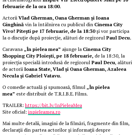
februarie de la ora 18:00
.
Actorii
Vlad Gherman, Oana Gherman și Ioana
Ginghină
vin la întâlnirea cu publicul din
Cinema City
Vivo! Pitești pe 17 februarie, de la 18:30
și vor participa
la o discuție după proiecție, alături de regizorul
Paul Decu.
Caravana
„În pielea mea”
ajunge la
Cinema City
Shopping City Ploiești, pe 18 februarie,
de la 18:30, la
proiecția specială introdusă de regizorul
Paul Decu
, alături
de actorii
Ioana State, Vlad și Oana Gherman, Azaleea
Necula și Gabriel Vatavu.
O comedie actuală și spumoasă, filmul
„În pielea
mea”
este distribuit de T.R.I.B.E. Films.
TRAILER:
https://bit.ly/InPieleaMea
Site oficial:
inpieleamea.ro
Mai multe detalii, imagini de la filmări, fragmente din film,
declarații din partea actorilor și informații despre