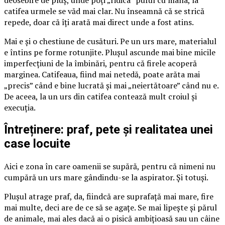
catifea urmele se văd mai clar. Nu înseamnă că se strică
repede, doar că îți arată mai direct unde a fost atins.
Mai e și o chestiune de cusături. Pe un urs mare, materialul
e întins pe forme rotunjite. Plușul ascunde mai bine micile
imperfecțiuni de la îmbinări, pentru că firele acoperă
marginea. Catifeaua, fiind mai netedă, poate arăta mai
„precis” când e bine lucrată și mai „neiertătoare” când nu e.
De aceea, la un urs din catifea contează mult croiul și
execuția.
Întreținere: praf, pete și realitatea unei
case locuite
Aici e zona în care oamenii se supără, pentru că nimeni nu
cumpără un urs mare gândindu-se la aspirator. Și totuși.
Plușul atrage praf, da, fiindcă are suprafață mai mare, fire
mai multe, deci are de ce să se agațe. Se mai lipește și părul
de animale, mai ales dacă ai o pisică ambițioasă sau un câine