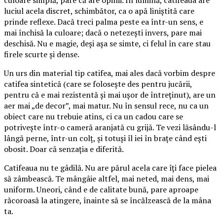
culoare simplă, pare că are opinii. În lumină, catifeaua are
luciul acela discret, schimbător, ca o apă liniștită care
prinde reflexe. Dacă treci palma peste ea într-un sens, e
mai închisă la culoare; dacă o netezești invers, pare mai
deschisă. Nu e magie, deși așa se simte, ci felul în care stau
firele scurte și dense.
Un urs din material tip catifea, mai ales dacă vorbim despre
catifea sintetică (care se folosește des pentru jucării,
pentru că e mai rezistentă și mai ușor de întreținut), are un
aer mai „de decor”, mai matur. Nu în sensul rece, nu ca un
obiect care nu trebuie atins, ci ca un cadou care se
potrivește într-o cameră aranjată cu grijă. Te vezi lăsându-l
lângă perne, într-un colț, și totuși îl iei în brațe când ești
obosit. Doar că senzația e diferită.
Catifeaua nu te gâdilă. Nu are părul acela care îți face pielea
să zâmbească. Te mângâie altfel, mai neted, mai dens, mai
uniform. Uneori, când e de calitate bună, pare aproape
răcoroasă la atingere, înainte să se încălzească de la mâna
ta.