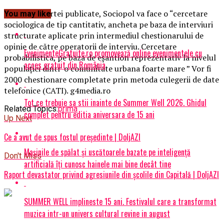
Conform ofertei publicate, Sociopol va face o “cercetare
You may like
sociologica de tip cantitativ, ancheta pe baza de interviuri
structurate aplicate prin intermediul chestionarului de
opinie de către operatorii de interviu. Cercetare
EvenimenteGratuite.ro promovează online evenimentele cu
probabilistica, pe baza de eşantion reprezentativ la nivelul
acces gratuit din România
populaţiei dintr-o comunitate urbana foarte mare ” Vor fi
2000 chestionare completate prin metoda culegerii de date
telefonice (CATI). g4media.ro
Tot ce trebuie sa stii inainte de Summer Well 2026. Ghidul
Related Topics:
prima
complet pentru editia aniversara de 15 ani
Up Next
Ce a avut de spus fostul președinte | DoljAZI
Mașinile de spălat și uscătoarele bazate pe inteligență
Don't Miss
artificială îți cunosc hainele mai bine decât tine
Raport devastator privind agresiunile din şcolile din Capitală | DoljAZI
SUMMER WELL implineste 15 ani. Festivalul care a transformat
muzica intr-un univers cultural revine in august