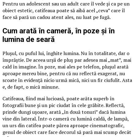
Pentru un adolescent sau un adult care îl vede și ca pe un
obiect estetic, catifeaua poate să aibă acel „ceva” care îl
face să pară un cadou atent ales, nu luat pe fugă.
Cum arată în cameră, în poze și în
lumina de seară
Plușul, cu puful lui, înghite lumina. Nu în totalitate, dar o
împrăștie. De aceea urșii de pluș par adesea mai „mat”, mai
cald în imagine. În poze, mai ales pe telefon, plușul arată
aproape mereu bine, pentru că nu reflectă exagerat, nu
scoate în evidență nicio urmă mică, nici un fir ciufulit. Asta
e, de fapt, o mică minune.
Catifeaua, fiind mai lucioasă, poate arăta superb în
fotografii bune și un pic ciudat în cele grăbite. Reflectă,
prinde dungi ușoare, arată „în două tonuri” dacă lumina
vine din lateral. Într-o cameră cu lumină caldă, de lampă,
un urs din catifea poate părea aproape cinematografic,
genul de obiect care face decorul să pară mai scump decât