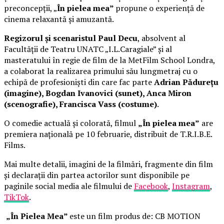
preconcepții, „
În pielea mea”
propune o experiență de
cinema relaxantă și amuzantă.
Regizorul și scenaristul Paul Decu
, absolvent al
Facultății de Teatru UNATC „I.L.Caragiale” și al
masteratului în regie de film de la MetFilm School Londra,
a colaborat la realizarea primului său lungmetraj cu o
echipă de profesioniști din care fac parte
Adrian Pădurețu
(imagine), Bogdan Ivanovici (sunet), Anca Miron
(scenografie), Francisca Vass (costume)
.
O comedie actuală și colorată, filmul
„În pielea mea”
are
premiera națională pe 10 februarie, distribuit de T.R.I.B.E.
Films.
Mai multe detalii, imagini de la filmări, fragmente din film
și declarații din partea actorilor sunt disponibile pe
paginile social media ale filmului de
Facebook
,
Instagram
,
TikTok
.
„În Pielea Mea”
este un film produs de: CB MOTION