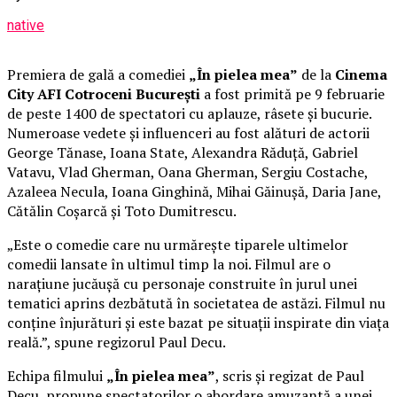
native
Premiera de gală a comediei
„În pielea mea”
de la
Cinema
City AFI Cotroceni București
a fost primită pe 9 februarie
de peste 1400 de spectatori cu aplauze, râsete și bucurie.
Numeroase vedete și influenceri au fost alături de actorii
George Tănase, Ioana State, Alexandra Răduță, Gabriel
Vatavu, Vlad Gherman, Oana Gherman, Sergiu Costache,
Azaleea Necula, Ioana Ginghină, Mihai Găinușă, Daria Jane,
Cătălin Coșarcă și Toto Dumitrescu.
„Este o comedie care nu urmărește tiparele ultimelor
comedii lansate în ultimul timp la noi. Filmul are o
narațiune jucăușă cu personaje construite în jurul unei
tematici aprins dezbătută în societatea de astăzi. Filmul nu
conține înjurături și este bazat pe situații inspirate din viața
reală.”, spune regizorul Paul Decu.
Echipa filmului
„În pielea mea”
, scris și regizat de Paul
Decu, propune spectatorilor o abordare amuzantă a unei