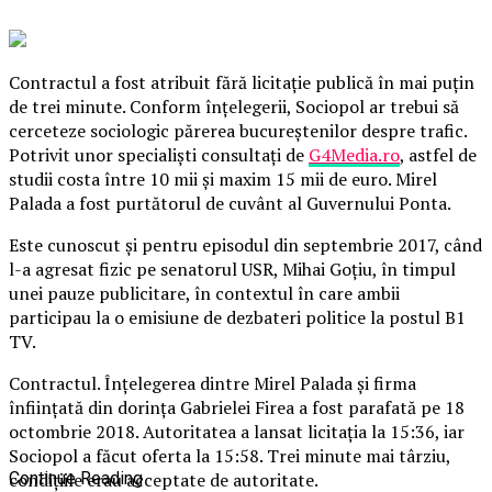
Contractul a fost atribuit fără licitaţie publică în mai puţin
de trei minute. Conform înţelegerii, Sociopol ar trebui să
cerceteze sociologic părerea bucureştenilor despre trafic.
Potrivit unor specialişti consultaţi de
G4Media.ro
, astfel de
studii costa între 10 mii şi maxim 15 mii de euro. Mirel
Palada a fost purtătorul de cuvânt al Guvernului Ponta.
E
ste cunoscut şi pentru episodul din septembrie 2017, când
l-a agresat fizic pe senatorul USR, Mihai Goţiu, în timpul
unei pauze publicitare, în contextul în care ambii
participau la o emisiune de dezbateri politice la postul B1
TV.
Contractul. Înţelegerea dintre Mirel Palada şi firma
înfiinţată din dorinţa Gabrielei Firea a fost parafată pe 18
octombrie 2018. Autoritatea a lansat licitaţia la 15:36, iar
Sociopol a făcut oferta la 15:58. Trei minute mai târziu,
condiţiile erau acceptate de autoritate.
Continue Reading