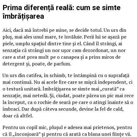
Prima diferență reală: cum se simte
îmbrățișarea
Aici, dacă mă întrebi pe mine, se decide totul. Un urs din
pluș, mai ales unul mare, te învăluie. Perii lui se așază pe
piele, umplu spațiul dintre tine și el. Când îl strângi, ai
senzația că strângi un nor ușor cam dezordonat, un nor
care a stat prea mult pe o canapea și a prins miros de
detergent și, poate, de parfum.
Un urs din catifea, în schimb, te întâmpină cu o suprafață
mai continuă. Nu ai acele fire care se mișcă independent, ci
o textură unitară. Îmbrățișarea se simte mai „curată” ca
senzație, mai netedă. Și, ciudat, poate părea un pic mai rece
la început, ca o rochie de seară pe care o atingi înainte să o
îmbraci. Dar după câteva secunde, devine la fel de cald,
doar că altfel.
Pentru un copil mic, plușul e adesea mai prietenos, pentru
că îl „înconjoară” și pentru că arată ca blana unei ființe vii.