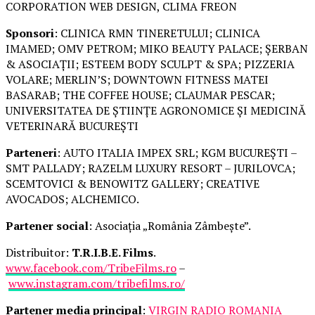
CORPORATION WEB DESIGN, CLIMA FREON
Sponsori
: CLINICA RMN TINERETULUI; CLINICA
IMAMED; OMV PETROM; MIKO BEAUTY PALACE; ȘERBAN
& ASOCIAȚII; ESTEEM BODY SCULPT & SPA; PIZZERIA
VOLARE; MERLIN’S; DOWNTOWN FITNESS MATEI
BASARAB; THE COFFEE HOUSE; CLAUMAR PESCAR;
UNIVERSITATEA DE ȘTIINȚE AGRONOMICE ȘI MEDICINĂ
VETERINARĂ BUCUREȘTI
Parteneri
: AUTO ITALIA IMPEX SRL; KGM BUCUREȘTI –
SMT PALLADY; RAZELM LUXURY RESORT – JURILOVCA;
SCEMTOVICI & BENOWITZ GALLERY; CREATIVE
AVOCADOS; ALCHEMICO.
Partener social
: Asociația „România Zâmbește”.
Distribuitor:
T.R.I.B.E. Films
.
www.facebook.com/TribeFilms.ro
–
www.instagram.com/tribefilms.ro/
Partener media principal
:
VIRGIN RADIO ROMANIA