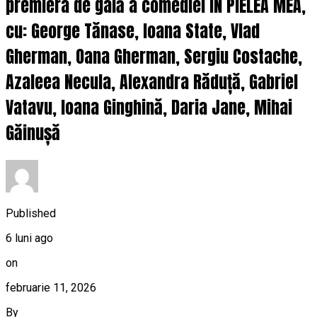
premiera de gală a comediei ÎN PIELEA MEA,
cu: George Tănase, Ioana State, Vlad
Gherman, Oana Gherman, Sergiu Costache,
Azaleea Necula, Alexandra Răduță, Gabriel
Vatavu, Ioana Ginghină, Daria Jane, Mihai
Găinușă
Published
6 luni ago
on
februarie 11, 2026
By