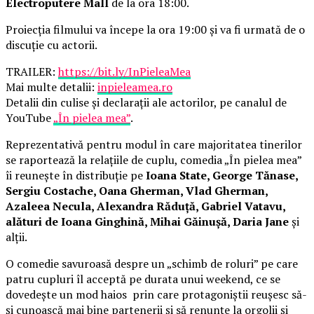
Electroputere Mall
de la ora 18:00.
Proiecția filmului va începe la ora 19:00 și va fi urmată de o
discuție cu actorii.
TRAILER:
https://bit.ly/InPieleaMea
Mai multe detalii:
inpieleamea.ro
Detalii din culise și declarații ale actorilor, pe canalul de
YouTube
„În pielea mea”
.
Reprezentativă pentru modul în care majoritatea tinerilor
se raportează la relațiile de cuplu, comedia „În pielea mea”
îi reunește în distribuție pe
Ioana State, George Tănase,
Sergiu Costache, Oana Gherman, Vlad Gherman,
Azaleea Necula, Alexandra Răduță, Gabriel Vatavu,
alături de Ioana Ginghină, Mihai Găinușă, Daria Jane
și
alții.
O comedie savuroasă despre un „schimb de roluri” pe care
patru cupluri îl acceptă pe durata unui weekend, ce se
dovedește un mod haios prin care protagoniștii reușesc să-
și cunoască mai bine partenerii și să renunțe la orgolii și