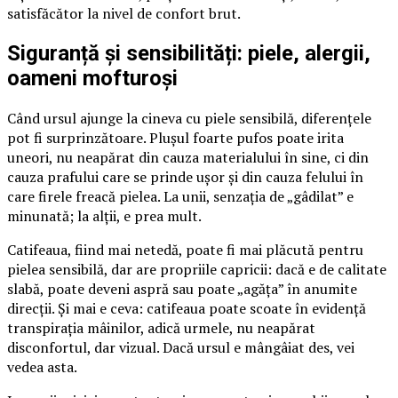
satisfăcător la nivel de confort brut.
Siguranță și sensibilități: piele, alergii,
oameni mofturoși
Când ursul ajunge la cineva cu piele sensibilă, diferențele
pot fi surprinzătoare. Plușul foarte pufos poate irita
uneori, nu neapărat din cauza materialului în sine, ci din
cauza prafului care se prinde ușor și din cauza felului în
care firele freacă pielea. La unii, senzația de „gâdilat” e
minunată; la alții, e prea mult.
Catifeaua, fiind mai netedă, poate fi mai plăcută pentru
pielea sensibilă, dar are propriile capricii: dacă e de calitate
slabă, poate deveni aspră sau poate „agăța” în anumite
direcții. Și mai e ceva: catifeaua poate scoate în evidență
transpirația mâinilor, adică urmele, nu neapărat
disconfortul, dar vizual. Dacă ursul e mângâiat des, vei
vedea asta.