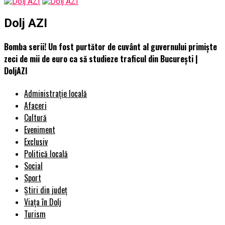
Dolj AZI
Bomba serii! Un fost purtător de cuvânt al guvernului primiște
zeci de mii de euro ca să studieze traficul din București |
DoljAZI
Administrație locală
Afaceri
Cultură
Eveniment
Exclusiv
Politică locală
Social
Sport
Știri din județ
Viața în Dolj
Turism