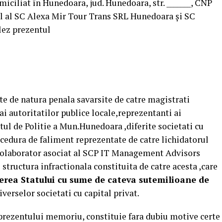
omiciliat în Hunedoara, jud. Hunedoara, str. _______, CNP
gal al SC Alexa Mir Tour Trans SRL Hunedoara și SC
ez prezentul
te de natura penala savarsite de catre magistrati
ai autoritatilor publice locale,reprezentanti ai
tul de Politie a Mun.Hunedoara ,diferite societati cu
rocedura de faliment reprezentate de catre lichidatorul
colaborator asociat al SCP IT Management Advisors
structura infractionala constituita de catre acesta ,care
ierea Statului cu sume de cateva sutemilioane de
verselor societati cu capital privat.
 prezentului memoriu, constituie fara dubiu motive certe