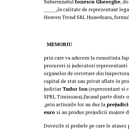
Subsemnatul
Ionescu Gheorghe
, d
______,în calitate de reprezentant le
Heaven Trend SRL Hunedoara, formul
MEMORIU
prin care va aducem la cunostinta fap
procurori si judecatori reprezentanti 
organelor de cercetare din Inspectora
capital de stat sau privat aflate in p
judiciar
Tudor Ion
(reprezentant si 
SPRL Timisoara),facand parte dintr-o 
,prin actiunile lor au dus la
prejudic
euro
si au produs prejudicii majore di
Dovezile si probele pe care le atasez