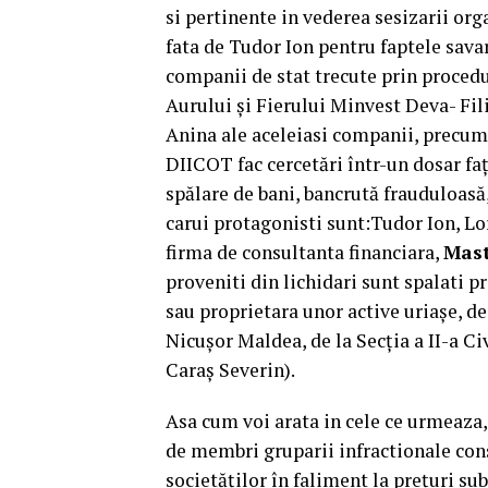
si pertinente in vederea sesizarii or
fata de Tudor Ion pentru faptele savar
companii de stat trecute prin proced
Aurului și Fierului Minvest Deva- Fili
Anina ale aceleiasi companii, precum s
DIICOT fac cercetări într-un dosar faţ
spălare de bani, bancrută frauduloasă, 
carui protagonisti sunt:Tudor Ion, Lo
firma de consultanta financiara,
Mast
proveniti din lichidari sunt spalati p
sau proprietara unor active uriașe, de
Nicuşor Maldea, de la Secţia a II-a Ci
Caraş Severin).
Asa cum voi arata in cele ce urmeaza,T
de membri gruparii infractionale con
societăţilor în faliment la preţuri s