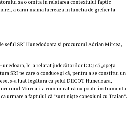
torului sa o omita in relatarea contextului faptic
drei, a carui mama lucreaza in functia de grefier la
e seful SRI Hunedodoara si procurorul Adrian Mircea,
Hunedoara, le-a relatat judecătorilor ÎCCJ că „speța
ctura SRI pe care o conduce și că, pentru a se constitui un
ese, s-a luat legătura cu șeful DIICOT Hunedoara,
 procurorul Mircea i-a comunicat că nu poate instrumenta
ca urmare a faptului că ”sunt niște conexiuni cu Traian”.