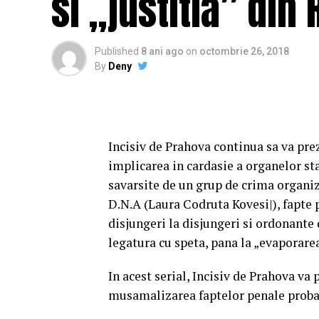
si „justitia” din
Published
8 ani ago
on
octombrie 26, 2018
By
Deny
Incisiv de Prahova continua sa va pr
implicarea in cardasie a organelor s
savarsite de un grup de crima organiz
D.N.A (Laura Codruta Kovesi|), fapte 
disjungeri la disjungeri si ordonante 
legatura cu speta, pana la „evaporare
In acest serial, Incisiv de Prahova va 
musamalizarea faptelor penale probabi