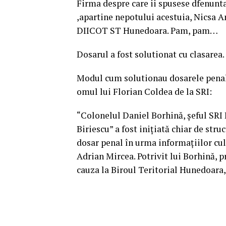
Firma despre care ii spusese dfenunta
,apartine nepotului acestuia, Nicsa An
DIICOT ST Hunedoara. Pam, pam…
Dosarul a fost solutionat cu clasarea.
Modul cum solutionau dosarele penal
omul lui Florian Coldea de la SRI:
“Colonelul Daniel Borhină, șeful SRI 
Biriescu” a fost inițiată chiar de stru
dosar penal în urma informațiilor cul
Adrian Mircea. Potrivit lui Borhină,
cauza la Biroul Teritorial Hunedoara, 