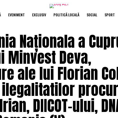
Ă
EVENIMENT
EXCLUSIV
POLITICĂ LOCALĂ
SOCIAL
SPORT
ia Naționala a Cupr
ui Minvest Deva,
re ale lui Florian C
ilegalitatilor procu
rian, DIICOT-ului, DN