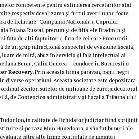
ganelor competente pentru extinderea cercetarilor atat
site,respectiv devalizarea și furtul averii unor foste
ura de lichidare- Compania Naționala a Cuprului
ala Poiana Ruscai, precum și de filialele Bradmin și
i fata de alti faptuitori ( fata de cei care Procurorii
ă de un grup infracţional suspectat de evaziune fiscală,
luare de mită, abuz în serviciu şi fals intelectual ai
redana Berar , Călin Oancea –
conduce în Bucuresti o
er Recovery
. Prin aceasta firma paravan, banii negri
rin diverse operațiuni. Aceasta societate este depozitara
 ordinul zecilor, sutelor de milioane de euro;judecătorul
vilă, de Contencios administrativ şi fiscal a Tribunalului
udor Ion,in calitate de lichidator judiciar fiind sprijinit
stituite si pe raza Mun.Hunedoara, a vândut bunuri ale
ubevaluate către alte firme controlate de membri