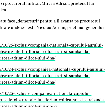
 si procurorul militar, Mircea Adrian, prietenul lui
dea.
laru face „demersuri” pentru a il avansa pe procurorul
itare unde sef este Nicolau Adrian, prietenul generalui
8/10/25/exclusivcompania-nationala-cuprului-aurului-
bscure-ale-lui-florian-coldea-sri-si-sarabanda-
ircea-adrian-diicot-ului-dna/
8/10/24/exclusivcompaniea-nationala-cuprului-aurului-
bscure-ale-lui-florian-coldea-sri-si-sarabanda-
ircea-adrian-diicot-ului-dna/
8/10/23/exclusiv-companiea-nationala-cuprului-
eresele-obscure-ale-lui-florian-coldea-sri-si-sarabanda-
ircea-adrian-diicot-ului-dn-2/