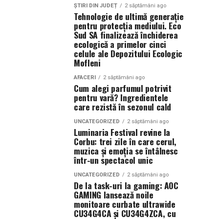
ȘTIRI DIN JUDEȚ
2 săptămâni ago
Tehnologie de ultimă generație
pentru protecția mediului. Eco
Sud SA finalizează închiderea
ecologică a primelor cinci
celule ale Depozitului Ecologic
Mofleni
AFACERI
2 săptămâni ago
Cum alegi parfumul potrivit
pentru vară? Ingredientele
care rezistă în sezonul cald
UNCATEGORIZED
2 săptămâni ago
Luminaria Festival revine la
Corbu: trei zile în care cerul,
muzica și emoția se întâlnesc
într-un spectacol unic
UNCATEGORIZED
2 săptămâni ago
De la task-uri la gaming: AOC
GAMING lansează noile
monitoare curbate ultrawide
CU34G4CA și CU34G4ZCA, cu