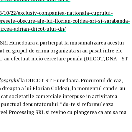
8/10/22/exclusiv-companiea-nationala-cuprului-
eresele-obscure-ale-lui-florian-coldea-sri-si-sarabanda-
ircea-adrian-diicot-ului-dn/
 SRI Hunedoara a participat la musamalizarea acestui
cat cu grupul de crima organizata si au pasat intre ele
 NU au efectuat nicio cercetare penala (DIICOT, DNA – ST
dosarului
la DIICOT ST Hunedoara. Procurorul de caz,
a dreapta a lui Florian Coldea), la momentul cand s-au
icat societatile comerciale interpuse in activitatea
us punctual denuntatorului:” du-te si reformuleaza
teel Processing SRL si revino cu plangerea ca am sa ma