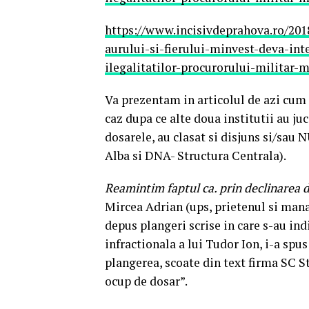
https://www.incisivdeprahova.ro/201
aurului-si-fierului-minvest-deva-int
ilegalitatilor-procurorului-militar-m
Va prezentam in articolul de azi cum
caz dupa ce alte doua institutii au ju
dosarele, au clasat si disjuns si/sau
Alba si DNA- Structura Centrala).
Reamintim faptul ca. prin declinarea 
Mircea Adrian (ups, prietenul si man
depus plangeri scrise in care s-au ind
infractionala a lui Tudor Ion, i-a sp
plangerea, scoate din text firma SC S
ocup de dosar”.