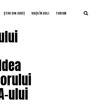
ȘTIRI DIN JUDEȚ
VIAȚA ÎN DOLJ
TURISM
ului
oldea
rorului
A-ului