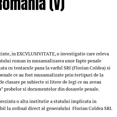
 Romania (V)
ezinte, in EXCVLUSIVITATE, o investigatie care releva
tatului roman in musamalizarea unor fapte penale
ata cu tentacule pana la varful SRI (Florian Coldea) si
penale ce au fost musamalizate prin tertipuri de la
de clasare pe subiecte si litere de legi ce nu aveau
a” probelor si documentelor din dosarele penale.
prezinta o alta institutie a statului implicata in
l la ordinal direct al generalului Florian Coldea SRI.