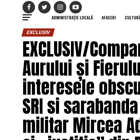
ADMINISTRAȚIE LOCALĂ
AFACERI
CULTUR
EXCLUSIV
EXCLUSIV/Compan
Aurului și Fierul
interesele obscu
SRI si sarabanda 
militar Mircea Ad