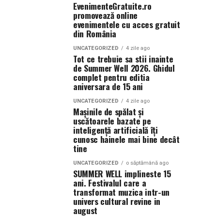
EvenimenteGratuite.ro
promovează online
evenimentele cu acces gratuit
din România
UNCATEGORIZED
4 zile ago
Tot ce trebuie sa stii inainte
de Summer Well 2026. Ghidul
complet pentru editia
aniversara de 15 ani
UNCATEGORIZED
4 zile ago
Mașinile de spălat și
uscătoarele bazate pe
inteligență artificială îți
cunosc hainele mai bine decât
tine
UNCATEGORIZED
o săptămână ago
SUMMER WELL implineste 15
ani. Festivalul care a
transformat muzica intr-un
univers cultural revine in
august