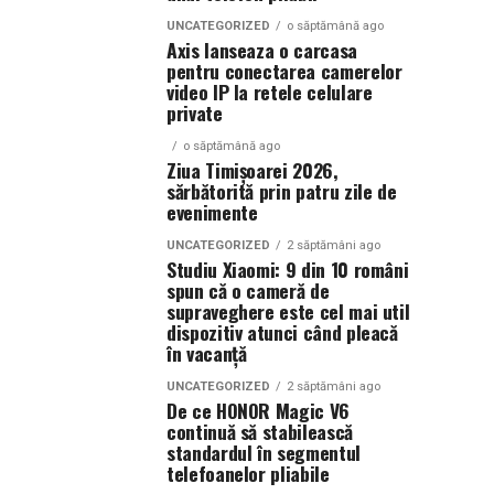
UNCATEGORIZED
o săptămână ago
Axis lanseaza o carcasa
pentru conectarea camerelor
video IP la retele celulare
private
o săptămână ago
Ziua Timișoarei 2026,
sărbătorită prin patru zile de
evenimente
UNCATEGORIZED
2 săptămâni ago
Studiu Xiaomi: 9 din 10 români
spun că o cameră de
supraveghere este cel mai util
dispozitiv atunci când pleacă
în vacanță
UNCATEGORIZED
2 săptămâni ago
De ce HONOR Magic V6
continuă să stabilească
standardul în segmentul
telefoanelor pliabile