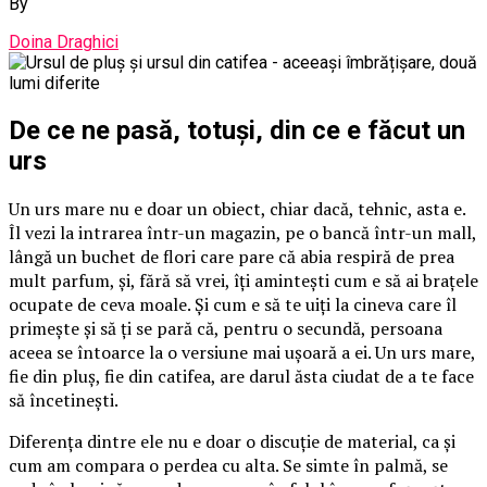
By
Doina Draghici
De ce ne pasă, totuși, din ce e făcut un
urs
Un urs mare nu e doar un obiect, chiar dacă, tehnic, asta e.
Îl vezi la intrarea într-un magazin, pe o bancă într-un mall,
lângă un buchet de flori care pare că abia respiră de prea
mult parfum, și, fără să vrei, îți amintești cum e să ai brațele
ocupate de ceva moale. Și cum e să te uiți la cineva care îl
primește și să ți se pară că, pentru o secundă, persoana
aceea se întoarce la o versiune mai ușoară a ei. Un urs mare,
fie din pluș, fie din catifea, are darul ăsta ciudat de a te face
să încetinești.
Diferența dintre ele nu e doar o discuție de material, ca și
cum am compara o perdea cu alta. Se simte în palmă, se