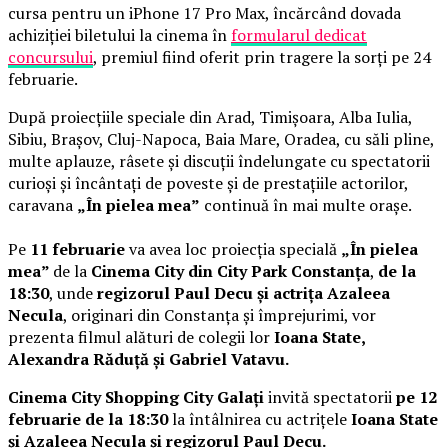
cursa pentru un iPhone 17 Pro Max, încărcând dovada
achiziției biletului la cinema în
formularul dedicat
concursului
, premiul fiind oferit prin tragere la sorți pe 24
februarie.
După proiecțiile speciale din Arad, Timișoara, Alba Iulia,
Sibiu, Brașov, Cluj-Napoca, Baia Mare, Oradea, cu săli pline,
multe aplauze, râsete și discuții îndelungate cu spectatorii
curioși și încântați de poveste și de prestațiile actorilor,
caravana
„În pielea mea”
continuă în mai multe orașe.
Pe
11 februarie
va avea loc proiecția specială
„În pielea
mea”
de la
Cinema City din City Park Constanța
,
de la
18:30
, unde
regizorul Paul Decu și actrița Azaleea
Necula
, originari din Constanța și împrejurimi, vor
prezenta filmul alături de colegii lor
Ioana State,
Alexandra Răduță și Gabriel Vatavu.
Cinema City Shopping City Galați
invită spectatorii
pe 12
februarie de la 18:30
la întâlnirea cu actrițele
Ioana State
și Azaleea Necula și regizorul Paul Decu.