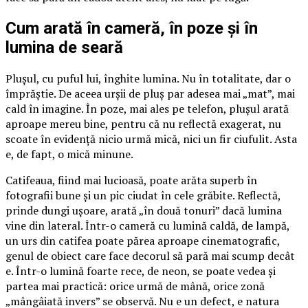
Cum arată în cameră, în poze și în
lumina de seară
Plușul, cu puful lui, înghite lumina. Nu în totalitate, dar o
împrăștie. De aceea urșii de pluș par adesea mai „mat”, mai
cald în imagine. În poze, mai ales pe telefon, plușul arată
aproape mereu bine, pentru că nu reflectă exagerat, nu
scoate în evidență nicio urmă mică, nici un fir ciufulit. Asta
e, de fapt, o mică minune.
Catifeaua, fiind mai lucioasă, poate arăta superb în
fotografii bune și un pic ciudat în cele grăbite. Reflectă,
prinde dungi ușoare, arată „în două tonuri” dacă lumina
vine din lateral. Într-o cameră cu lumină caldă, de lampă,
un urs din catifea poate părea aproape cinematografic,
genul de obiect care face decorul să pară mai scump decât
e. Într-o lumină foarte rece, de neon, se poate vedea și
partea mai practică: orice urmă de mână, orice zonă
„mângâiată invers” se observă. Nu e un defect, e natura