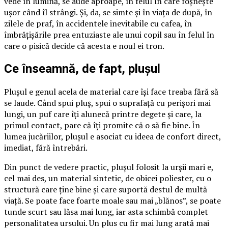
vede în lumină, se aude aproape, în felul în care foșnește
ușor când îl strângi. Și, da, se simte și în viața de după, în
zilele de praf, în accidentele inevitabile cu cafea, în
îmbrățișările prea entuziaste ale unui copil sau în felul în
care o pisică decide că acesta e noul ei tron.
Ce înseamnă, de fapt, plușul
Plușul e genul acela de material care își face treaba fără să
se laude. Când spui pluș, spui o suprafață cu perișori mai
lungi, un puf care îți alunecă printre degete și care, la
primul contact, pare că îți promite că o să fie bine. În
lumea jucăriilor, plușul e asociat cu ideea de confort direct,
imediat, fără întrebări.
Din punct de vedere practic, plușul folosit la urșii mari e,
cel mai des, un material sintetic, de obicei poliester, cu o
structură care ține bine și care suportă destul de multă
viață. Se poate face foarte moale sau mai „blănos”, se poate
tunde scurt sau lăsa mai lung, iar asta schimbă complet
personalitatea ursului. Un plus cu fir mai lung arată mai