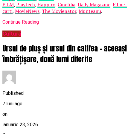
FILM
,
Playtech
,
Happ.ro
,
Cinefilia
,
Daily Magazine
,
Filme-
carti
,
MovieNews
,
The Movienator
,
Munteanu
.
Continue Reading
Cultură
Ursul de pluș și ursul din catifea – aceeași
îmbrățișare, două lumi diferite
Published
7 luni ago
on
ianuarie 23, 2026