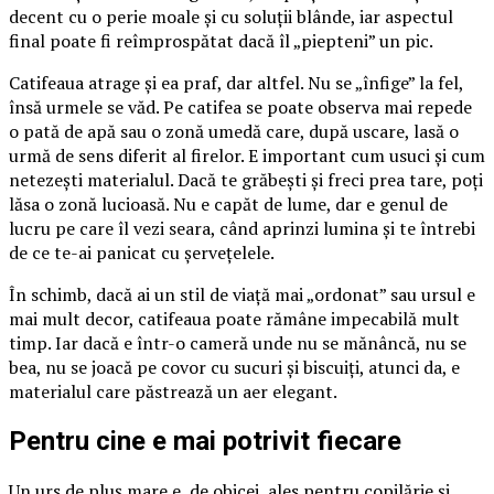
decent cu o perie moale și cu soluții blânde, iar aspectul
final poate fi reîmprospătat dacă îl „piepteni” un pic.
Catifeaua atrage și ea praf, dar altfel. Nu se „înfige” la fel,
însă urmele se văd. Pe catifea se poate observa mai repede
o pată de apă sau o zonă umedă care, după uscare, lasă o
urmă de sens diferit al firelor. E important cum usuci și cum
netezești materialul. Dacă te grăbești și freci prea tare, poți
lăsa o zonă lucioasă. Nu e capăt de lume, dar e genul de
lucru pe care îl vezi seara, când aprinzi lumina și te întrebi
de ce te-ai panicat cu șervețelele.
În schimb, dacă ai un stil de viață mai „ordonat” sau ursul e
mai mult decor, catifeaua poate rămâne impecabilă mult
timp. Iar dacă e într-o cameră unde nu se mănâncă, nu se
bea, nu se joacă pe covor cu sucuri și biscuiți, atunci da, e
materialul care păstrează un aer elegant.
Pentru cine e mai potrivit fiecare
Un urs de pluș mare e, de obicei, ales pentru copilărie și