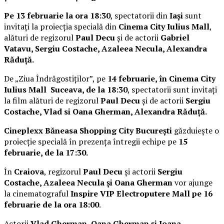
Pe 13 februarie la ora 18:30
, spectatorii din
Iași
sunt
invitați la proiecția specială din
Cinema City Iulius Mall
,
alături de regizorul
Paul Decu
și de actorii
Gabriel
Vatavu, Sergiu Costache, Azaleea Necula, Alexandra
Răduță.
De „Ziua Îndrăgostiților”, pe
14 februarie, în Cinema City
Iulius Mall Suceava, de la 18:30
, spectatorii sunt invitați
la film alături de regizorul
Paul Decu
și de actorii
Sergiu
Costache, Vlad si Oana Gherman, Alexandra Răduță.
Cineplexx Băneasa Shopping City București
găzduiește o
proiecție specială în prezența întregii echipe pe
15
februarie, de la 17:30.
În
Craiova
, regizorul
Paul Decu
și actorii
Sergiu
Costache, Azaleea Necula și Oana Gherman
vor ajunge
la cinematograful
Inspire VIP Electroputere Mall pe 16
februarie de la ora 18:00
.
Actorii
Vlad Gherman, Oana Gherman și Ioana