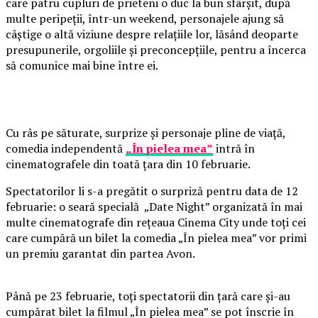
care patru cupluri de prieteni o duc la bun sfârșit, după
multe peripeții, într-un weekend, personajele ajung să
câștige o altă viziune despre relațiile lor, lăsând deoparte
presupunerile, orgoliile și preconcepțiile, pentru a încerca
să comunice mai bine între ei.
Cu râs pe săturate, surprize și personaje pline de viață,
comedia independentă
„În pielea mea”
intră în
cinematografele din toată țara din 10 februarie.
Spectatorilor li s-a pregătit o surpriză pentru data de 12
februarie: o seară specială „Date Night” organizată în mai
multe cinematografe din rețeaua Cinema City unde toți cei
care cumpără un bilet la comedia „În pielea mea” vor primi
un premiu garantat din partea Avon.
Până pe 23 februarie, toți spectatorii din țară care și-au
cumpărat bilet la filmul „În pielea mea” se pot înscrie în