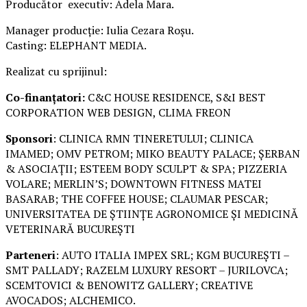
Producător executiv: Adela Mara.
Manager producție: Iulia Cezara Roșu.
Casting: ELEPHANT MEDIA.
Realizat cu sprijinul:
Co-finanțatori:
C&C HOUSE RESIDENCE, S&I BEST
CORPORATION WEB DESIGN, CLIMA FREON
Sponsori
: CLINICA RMN TINERETULUI; CLINICA
IMAMED; OMV PETROM; MIKO BEAUTY PALACE; ȘERBAN
& ASOCIAȚII; ESTEEM BODY SCULPT & SPA; PIZZERIA
VOLARE; MERLIN’S; DOWNTOWN FITNESS MATEI
BASARAB; THE COFFEE HOUSE; CLAUMAR PESCAR;
UNIVERSITATEA DE ȘTIINȚE AGRONOMICE ȘI MEDICINĂ
VETERINARĂ BUCUREȘTI
Parteneri
: AUTO ITALIA IMPEX SRL; KGM BUCUREȘTI –
SMT PALLADY; RAZELM LUXURY RESORT – JURILOVCA;
SCEMTOVICI & BENOWITZ GALLERY; CREATIVE
AVOCADOS; ALCHEMICO.