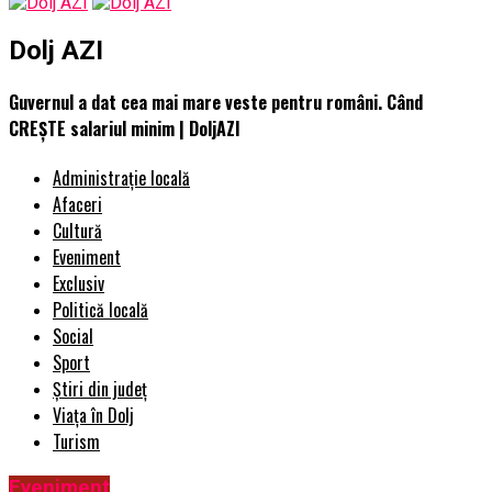
Dolj AZI
Guvernul a dat cea mai mare veste pentru români. Când
CREȘTE salariul minim | DoljAZI
Administrație locală
Afaceri
Cultură
Eveniment
Exclusiv
Politică locală
Social
Sport
Știri din județ
Viața în Dolj
Turism
Eveniment