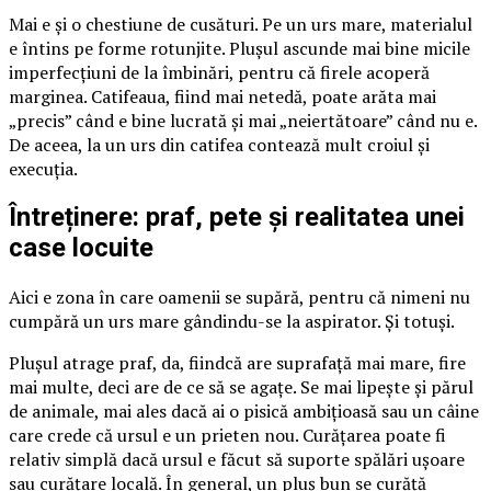
Mai e și o chestiune de cusături. Pe un urs mare, materialul
e întins pe forme rotunjite. Plușul ascunde mai bine micile
imperfecțiuni de la îmbinări, pentru că firele acoperă
marginea. Catifeaua, fiind mai netedă, poate arăta mai
„precis” când e bine lucrată și mai „neiertătoare” când nu e.
De aceea, la un urs din catifea contează mult croiul și
execuția.
Întreținere: praf, pete și realitatea unei
case locuite
Aici e zona în care oamenii se supără, pentru că nimeni nu
cumpără un urs mare gândindu-se la aspirator. Și totuși.
Plușul atrage praf, da, fiindcă are suprafață mai mare, fire
mai multe, deci are de ce să se agațe. Se mai lipește și părul
de animale, mai ales dacă ai o pisică ambițioasă sau un câine
care crede că ursul e un prieten nou. Curățarea poate fi
relativ simplă dacă ursul e făcut să suporte spălări ușoare
sau curățare locală. În general, un pluș bun se curăță