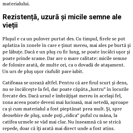
materialului.
Rezistență, uzură și micile semne ale
vieții
Plușul e ca un pulover purtat des. Cu timpul, firele se pot
aplatiza în zonele în care e ținut mereu, mai ales pe burtă și
pe lăbuțe. Dacă e un pluș cu fir lung, se poate încâlci ușor și
poate prinde scame. Dar are o mare calitate: micile semne
de folosire arată, de multe ori, ca o dovadă de atașament.
Un urs de pluș ușor ciufulit pare iubit.
Catifeaua se uzează altfel. Pentru că are firul scurt și dens,
nu se încâlcește la fel, dar poate căpăta „lustru” în locurile
frecate des. Dacă ursul e îmbrățișat mereu în același fel,
zona aceea poate deveni mai lucioasă, mai netedă, aproape
ca și cum materialul a fost pieptănat prea mult. Și, spre
deosebire de pluș, unde poți „ridica” puful cu mâna, la
catifea urmele se văd mai clar. Nu înseamnă că se strică
repede, doar că îți arată mai direct unde a fost atins.