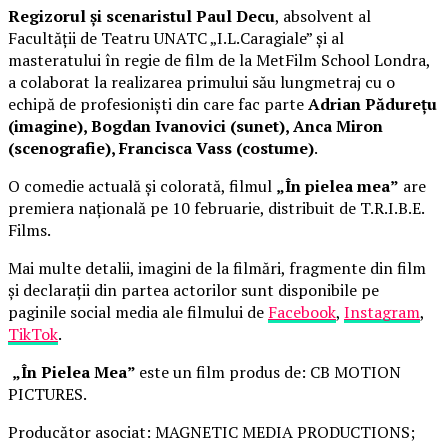
Regizorul și scenaristul Paul Decu
, absolvent al
Facultății de Teatru UNATC „I.L.Caragiale” și al
masteratului în regie de film de la MetFilm School Londra,
a colaborat la realizarea primului său lungmetraj cu o
echipă de profesioniști din care fac parte
Adrian Pădurețu
(imagine), Bogdan Ivanovici (sunet), Anca Miron
(scenografie), Francisca Vass (costume)
.
O comedie actuală și colorată, filmul
„În pielea mea”
are
premiera națională pe 10 februarie, distribuit de T.R.I.B.E.
Films.
Mai multe detalii, imagini de la filmări, fragmente din film
și declarații din partea actorilor sunt disponibile pe
paginile social media ale filmului de
Facebook
,
Instagram
,
TikTok
.
„În Pielea Mea”
este un film produs de: CB MOTION
PICTURES.
Producător asociat: MAGNETIC MEDIA PRODUCTIONS;