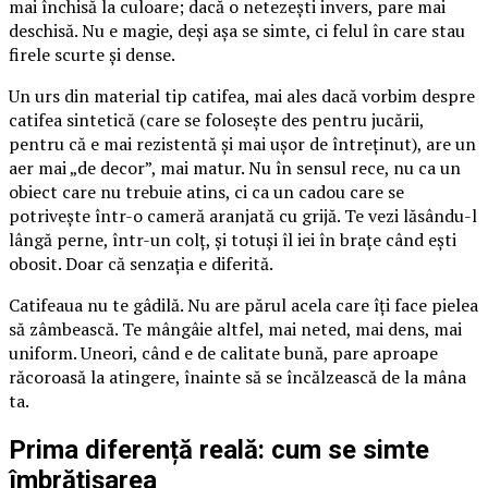
mai închisă la culoare; dacă o netezești invers, pare mai
deschisă. Nu e magie, deși așa se simte, ci felul în care stau
firele scurte și dense.
Un urs din material tip catifea, mai ales dacă vorbim despre
catifea sintetică (care se folosește des pentru jucării,
pentru că e mai rezistentă și mai ușor de întreținut), are un
aer mai „de decor”, mai matur. Nu în sensul rece, nu ca un
obiect care nu trebuie atins, ci ca un cadou care se
potrivește într-o cameră aranjată cu grijă. Te vezi lăsându-l
lângă perne, într-un colț, și totuși îl iei în brațe când ești
obosit. Doar că senzația e diferită.
Catifeaua nu te gâdilă. Nu are părul acela care îți face pielea
să zâmbească. Te mângâie altfel, mai neted, mai dens, mai
uniform. Uneori, când e de calitate bună, pare aproape
răcoroasă la atingere, înainte să se încălzească de la mâna
ta.
Prima diferență reală: cum se simte
îmbrățișarea