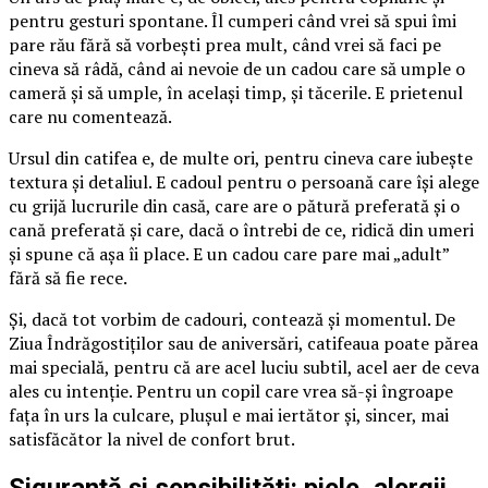
pentru gesturi spontane. Îl cumperi când vrei să spui îmi
pare rău fără să vorbești prea mult, când vrei să faci pe
cineva să râdă, când ai nevoie de un cadou care să umple o
cameră și să umple, în același timp, și tăcerile. E prietenul
care nu comentează.
Ursul din catifea e, de multe ori, pentru cineva care iubește
textura și detaliul. E cadoul pentru o persoană care își alege
cu grijă lucrurile din casă, care are o pătură preferată și o
cană preferată și care, dacă o întrebi de ce, ridică din umeri
și spune că așa îi place. E un cadou care pare mai „adult”
fără să fie rece.
Și, dacă tot vorbim de cadouri, contează și momentul. De
Ziua Îndrăgostiților sau de aniversări, catifeaua poate părea
mai specială, pentru că are acel luciu subtil, acel aer de ceva
ales cu intenție. Pentru un copil care vrea să-și îngroape
fața în urs la culcare, plușul e mai iertător și, sincer, mai
satisfăcător la nivel de confort brut.