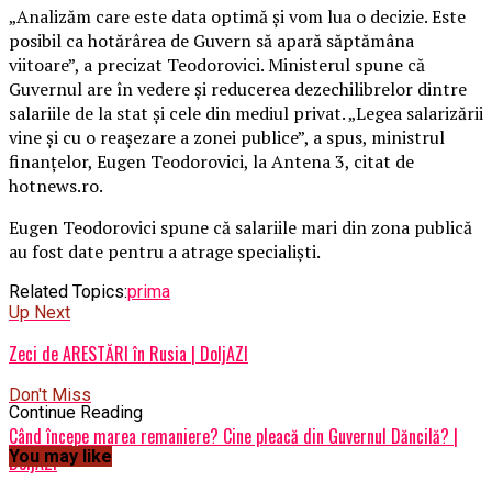
„Analizăm care este data optimă şi vom lua o decizie. Este
posibil ca hotărârea de Guvern să apară săptămâna
viitoare”, a precizat Teodorovici. Ministerul spune că
Guvernul are în vedere şi reducerea dezechilibrelor dintre
salariile de la stat şi cele din mediul privat. „Legea salarizării
vine şi cu o reaşezare a zonei publice”, a spus, ministrul
finanţelor, Eugen Teodorovici, la Antena 3, citat de
hotnews.ro.
Eugen Teodorovici spune că salariile mari din zona publică
au fost date pentru a atrage specialişti.
Related Topics:
prima
Up Next
Zeci de ARESTĂRI în Rusia | DoljAZI
Don't Miss
Continue Reading
Când începe marea remaniere? Cine pleacă din Guvernul Dăncilă? |
You may like
DoljAZI