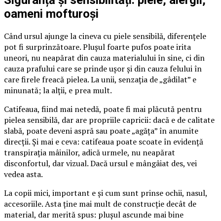
Siguranță și sensibilități: piele, alergii,
oameni mofturoși
Când ursul ajunge la cineva cu piele sensibilă, diferențele
pot fi surprinzătoare. Plușul foarte pufos poate irita
uneori, nu neapărat din cauza materialului în sine, ci din
cauza prafului care se prinde ușor și din cauza felului în
care firele freacă pielea. La unii, senzația de „gâdilat” e
minunată; la alții, e prea mult.
Catifeaua, fiind mai netedă, poate fi mai plăcută pentru
pielea sensibilă, dar are propriile capricii: dacă e de calitate
slabă, poate deveni aspră sau poate „agăța” în anumite
direcții. Și mai e ceva: catifeaua poate scoate în evidență
transpirația mâinilor, adică urmele, nu neapărat
disconfortul, dar vizual. Dacă ursul e mângâiat des, vei
vedea asta.
La copii mici, important e și cum sunt prinse ochii, nasul,
accesoriile. Asta ține mai mult de construcție decât de
material, dar merită spus: plușul ascunde mai bine