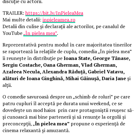
discuție cu actorii.
TRAILER:
https://bit.ly/InPieleaMea
Mai multe detalii:
inpieleamea.ro
Detalii din culise și declarații ale actorilor, pe canalul de
YouTube
„În pielea mea”
.
Reprezentativă pentru modul în care majoritatea tinerilor
se raportează la relațiile de cuplu, comedia „În pielea mea”
îi reunește în distribuție pe
Ioana State, George Tănase,
Sergiu Costache, Oana Gherman, Vlad Gherman,
Azaleea Necula, Alexandra Răduță, Gabriel Vatavu,
alături de Ioana Ginghină, Mihai Găinușă, Daria Jane
și
alții.
O comedie savuroasă despre un „schimb de roluri” pe care
patru cupluri îl acceptă pe durata unui weekend, ce se
dovedește un mod haios prin care protagoniștii reușesc să-
și cunoască mai bine partenerii și să renunțe la orgolii și
preconcepții, „
În pielea mea”
propune o experiență de
cinema relaxantă și amuzantă.