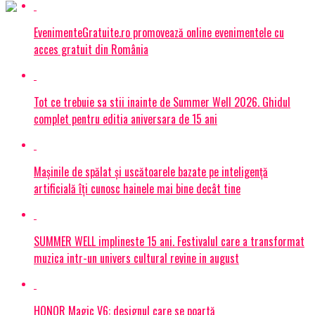
EvenimenteGratuite.ro promovează online evenimentele cu
acces gratuit din România
Tot ce trebuie sa stii inainte de Summer Well 2026. Ghidul
complet pentru editia aniversara de 15 ani
Mașinile de spălat și uscătoarele bazate pe inteligență
artificială îți cunosc hainele mai bine decât tine
SUMMER WELL implineste 15 ani. Festivalul care a transformat
muzica intr-un univers cultural revine in august
HONOR Magic V6: designul care se poartă