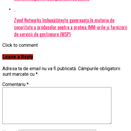
Zyxel Networks îmbunătățește guvernanța în materie de
securitate a produselor pentru a proteja IMM-urile și furnizorii
de servicii de gestionare (MSP)
Click to comment
Leave a Reply
Adresa ta de email nu va fi publicată.
Câmpurile obligatorii
sunt marcate cu
*
Comentariu
*