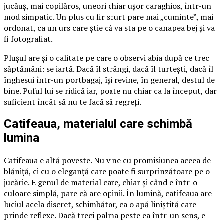
jucăuș, mai copilăros, uneori chiar ușor caraghios, într-un
mod simpatic. Un plus cu fir scurt pare mai „cuminte”, mai
ordonat, ca un urs care știe că va sta pe o canapea bej și va
fi fotografiat.
Plușul are și o calitate pe care o observi abia după ce trec
săptămâni: se iartă. Dacă îl strângi, dacă îl turtești, dacă îl
înghesui într-un portbagaj, își revine, în general, destul de
bine. Puful lui se ridică iar, poate nu chiar ca la început, dar
suficient încât să nu te facă să regreți.
Catifeaua, materialul care schimbă
lumina
Catifeaua e altă poveste. Nu vine cu promisiunea aceea de
blăniță, ci cu o eleganță care poate fi surprinzătoare pe o
jucărie. E genul de material care, chiar și când e într-o
culoare simplă, pare că are opinii. În lumină, catifeaua are
luciul acela discret, schimbător, ca o apă liniștită care
prinde reflexe. Dacă treci palma peste ea într-un sens, e