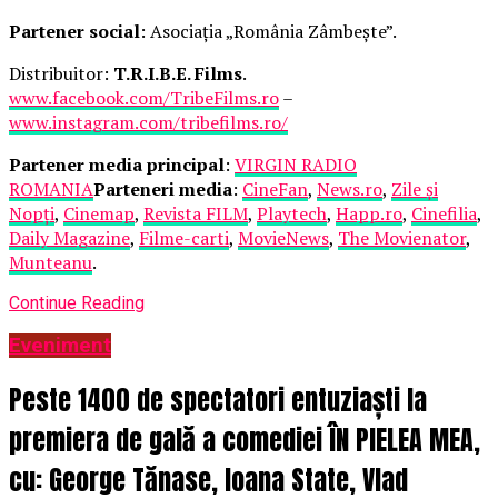
Partener social
: Asociația „România Zâmbește”.
Distribuitor:
T.R.I.B.E. Films
.
www.facebook.com/TribeFilms.ro
–
www.instagram.com/tribefilms.ro/
Partener media principal
:
VIRGIN RADIO
ROMANIA
Parteneri media
:
CineFan
,
News.ro
,
Zile și
Nopți
,
Cinemap
,
Revista FILM
,
Playtech
,
Happ.ro
,
Cinefilia
,
Daily Magazine
,
Filme-carti
,
MovieNews
,
The Movienator
,
Munteanu
.
Continue Reading
Eveniment
Peste 1400 de spectatori entuziaști la
premiera de gală a comediei ÎN PIELEA MEA,
cu: George Tănase, Ioana State, Vlad