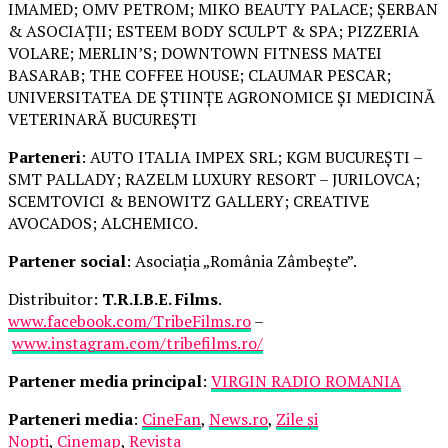
IMAMED; OMV PETROM; MIKO BEAUTY PALACE; ȘERBAN
& ASOCIAȚII; ESTEEM BODY SCULPT & SPA; PIZZERIA
VOLARE; MERLIN’S; DOWNTOWN FITNESS MATEI
BASARAB; THE COFFEE HOUSE; CLAUMAR PESCAR;
UNIVERSITATEA DE ȘTIINȚE AGRONOMICE ȘI MEDICINĂ
VETERINARĂ BUCUREȘTI
Parteneri
: AUTO ITALIA IMPEX SRL; KGM BUCUREȘTI –
SMT PALLADY; RAZELM LUXURY RESORT – JURILOVCA;
SCEMTOVICI & BENOWITZ GALLERY; CREATIVE
AVOCADOS; ALCHEMICO.
Partener social
: Asociația „România Zâmbește”.
Distribuitor:
T.R.I.B.E. Films
.
www.facebook.com/TribeFilms.ro
–
www.instagram.com/tribefilms.ro/
Partener media principal
:
VIRGIN RADIO ROMANIA
Parteneri media
:
CineFan
,
News.ro
,
Zile și
Nopți
,
Cinemap
,
Revista