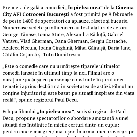
Premiera de gală a comediei
„În pielea mea”
de la
Cinema
City AFI Cotroceni București
a fost primită pe 9 februarie
de peste 1400 de spectatori cu aplauze, râsete și bucurie.
Numeroase vedete și influenceri au fost alături de actorii
George Tănase, Ioana State, Alexandra Răduță, Gabriel
Vatavu, Vlad Gherman, Oana Gherman, Sergiu Costache,
Azaleea Necula, Ioana Ginghină, Mihai Găinușă, Daria Jane,
Cătălin Coșarcă și Toto Dumitrescu.
„Este o comedie care nu urmărește tiparele ultimelor
comedii lansate în ultimul timp la noi. Filmul are o
narațiune jucăușă cu personaje construite în jurul unei
tematici aprins dezbătută în societatea de astăzi. Filmul nu
conține înjurături și este bazat pe situații inspirate din viața
reală.”, spune regizorul Paul Decu.
Echipa filmului
„În pielea mea”
, scris și regizat de Paul
Decu, propune spectatorilor o abordare amuzantă a unei
situații des întâlnite în micile certuri dintr-un cuplu:
pentru cine e mai greu/ mai ușor. În urma unei provocări pe