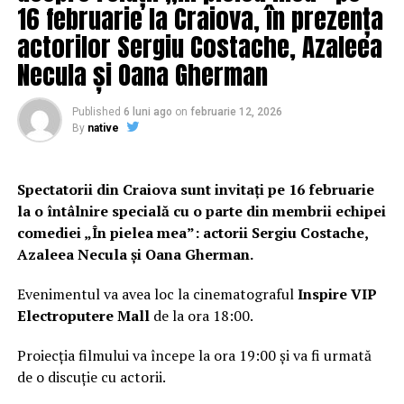
16 februarie la Craiova, în prezența
actorilor Sergiu Costache, Azaleea
Necula și Oana Gherman
Published
6 luni ago
on
februarie 12, 2026
By
native
Spectatorii din Craiova sunt invitați pe 16 februarie
la o întâlnire specială cu o parte din membrii echipei
comediei „În pielea mea”: actorii Sergiu Costache,
Azaleea Necula și Oana Gherman.
Evenimentul va avea loc la cinematograful
Inspire VIP
Electroputere Mall
de la ora 18:00.
Proiecția filmului va începe la ora 19:00 și va fi urmată
de o discuție cu actorii.