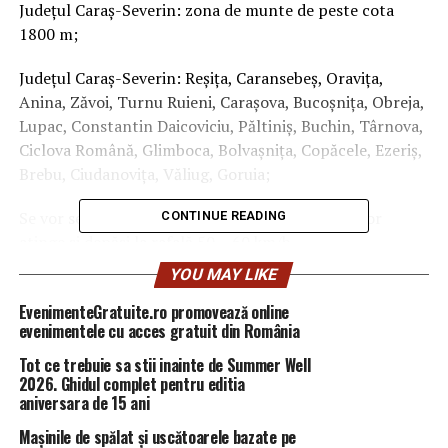
Judeţul Caraş-Severin: zona de munte de peste cota
1800 m;
Judeţul Caraş-Severin: Reşiţa, Caransebeş, Oraviţa,
Anina, Zăvoi, Turnu Ruieni, Caraşova, Bucoşniţa, Obreja,
Lupac, Constantin Daicoviciu, Păltiniş, Buchin, Târnova,
Ciclova Română, Glimboca, Bolvaşniţa, Copăcele, Ezeriş,
Brebu, Ciudanoviţa, Văliug, Goruia;
Se vor semnala : Intensificări ale vântului care vor
CONTINUE READING
atinge şi depăşi la rafală 50… 60 km/h
YOU MAY LIKE
COD GALBEN. valabil de la ora 17:15 până la ora 20:15
EvenimenteGratuite.ro promovează online
Judeţul Arad;
evenimentele cu acces gratuit din România
Tot ce trebuie sa stii inainte de Summer Well
Se vor semnala : În zona dea deal, intensificări ale
2026. Ghidul complet pentru editia
vântului care vor atinge şi depăşi la rafală 60…70 km/h
aniversara de 15 ani
Mașinile de spălat și uscătoarele bazate pe