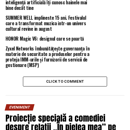
RELATED TOPICS:
PRIMA
inteligență artificială îți cunosc hainele mai
bine decât tine
UP NEXT
Al treilea CUTREMUR într-o singură zi | DoljAZI
SUMMER WELL implineste 15 ani. Festivalul
care a transformat muzica intr-un univers
DON'T MISS
cultural revine in august
ALERTĂ pentru românii din Italia. Evitați anumite zone |
DoljAZI
HONOR Magic V6: designul care se poartă
Zyxel Networks îmbunătățește guvernanța în
materie de securitate a produselor pentru a
proteja IMM-urile și furnizorii de servicii de
gestionare (MSP)
CLICK TO COMMENT
EVENIMENT
Proiecție specială a comediei
despre relații „În pielea mea” pe