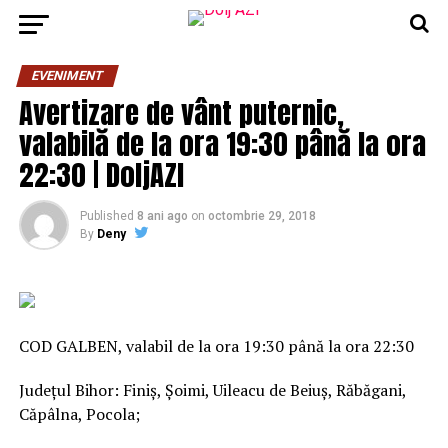
EVENIMENT
Avertizare de vânt puternic,
valabilă de la ora 19:30 până la ora
22:30 | DoljAZI
Published
8 ani ago
on
octombrie 29, 2018
By
Deny
COD GALBEN, valabil de la ora 19:30 până la ora 22:30
Judeţul Bihor: Finiş, Șoimi, Uileacu de Beiuş, Răbăgani,
Căpâlna, Pocola;