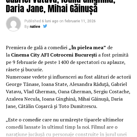
Daria Jane, Mihai Găinușă
Regizorul și scenaristul Paul Decu
, absolvent al
Facultății de Teatru UNATC „I.L.Caragiale” și al
Published
6 luni ago
on
februarie 11, 2026
masteratului în regie de film de la MetFilm School
By
native
Londra, a colaborat la realizarea primului său
lungmetraj cu o echipă de profesioniști din care fac
parte
Adrian Pădurețu (imagine), Bogdan Ivanovici
Premiera de gală a comediei
„În pielea mea”
de
(sunet), Anca Miron (scenografie), Francisca Vass
la
Cinema City AFI Cotroceni București
a fost primită
(costume)
.
pe 9 februarie de peste 1400 de spectatori cu aplauze,
râsete și bucurie.
O comedie actuală și colorată, filmul
„În pielea mea”
Numeroase vedete și influenceri au fost alături de actorii
are premiera națională pe 10 februarie, distribuit de
George Tănase, Ioana State, Alexandra Răduță, Gabriel
T.R.I.B.E. Films.
Vatavu, Vlad Gherman, Oana Gherman, Sergiu Costache,
Azaleea Necula, Ioana Ginghină, Mihai Găinușă, Daria
Mai multe detalii, imagini de la filmări, fragmente din
Jane, Cătălin Coșarcă și Toto Dumitrescu.
film și declarații din partea actorilor sunt disponibile pe
paginile social media ale filmului de
Facebook
,
„Este o comedie care nu urmărește tiparele ultimelor
Instagram
,
TikTok
.
comedii lansate în ultimul timp la noi. Filmul are o
narațiune jucăușă cu personaje construite în jurul unei