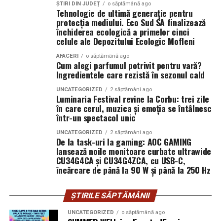
de la mâna ta.
concursuri sunt disponibile pe paginile social media ale
ȘTIRI DIN JUDEȚ
o săptămână ago
Tehnologie de ultimă generație pentru
filmului de
Facebook
,
Instagram
,
TikTok
.
protecția mediului. Eco Sud SA finalizează
Prima diferență reală: cum se
închiderea ecologică a primelor cinci
Adrian Pădurețu semnează imaginea filmului. De sunet
celule ale Depozitului Ecologic Mofleni
simte îmbrățișarea
s-a ocupat Bogdan Ivanovici, de scenografie Anca
AFACERI
o săptămână ago
Miron, iar de costume Francisca Vass.
Cum alegi parfumul potrivit pentru vară?
Aici, dacă mă întrebi pe mine, se decide totul. Un urs din
Ingredientele care rezistă în sezonul cald
pluș, mai ales unul mare, te învăluie. Perii lui se așază pe
„În Pielea Mea”
este un film produs de: CB MOTION
piele, umplu spațiul dintre tine și el. Când îl strângi, ai
UNCATEGORIZED
2 săptămâni ago
PICTURES.
Luminaria Festival revine la Corbu: trei zile
senzația că strângi un nor ușor cam dezordonat, un nor
în care cerul, muzica și emoția se întâlnesc
care a stat prea mult pe o canapea și a prins miros de
într-un spectacol unic
Producător asociat: MAGNETIC MEDIA PRODUCTIONS
detergent și, poate, de parfum.
UNCATEGORIZED
2 săptămâni ago
Producător: Claudiu Boboc
De la task-uri la gaming: AOC GAMING
Un urs din catifea, în schimb, te întâmpină cu o
lansează noile monitoare curbate ultrawide
suprafață mai continuă. Nu ai acele fire care se mișcă
CU34G4CA și CU34G4ZCA, cu USB-C,
Producător executiv: Adela Mara
încărcare de până la 90 W și până la 250 Hz
independent, ci o textură unitară. Îmbrățișarea se simte
mai „curată” ca senzație, mai netedă. Și, ciudat, poate
Manager producție: Iulia Cezara Roșu
părea un pic mai rece la început, ca o rochie de seară pe
ȘTIRILE SĂPTĂMÂNII
Casting: ELEPHANT MEDIA
care o atingi înainte să o îmbraci. Dar după câteva
UNCATEGORIZED
o săptămână ago
secunde, devine la fel de cald, doar că altfel.