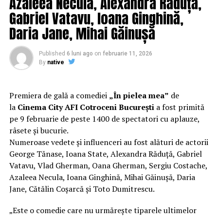
Azaleea Necula, Alexandra Răduță,
la orgolii și preconcepții, „
În pielea mea”
propune o
Gabriel Vatavu, Ioana Ginghină,
experiență de cinema relaxantă și amuzantă.
Daria Jane, Mihai Găinușă
Regizorul și scenaristul Paul Decu
, absolvent al
Facultății de Teatru UNATC „I.L.Caragiale” și al
Published
6 luni ago
on
februarie 11, 2026
masteratului în regie de film de la MetFilm School
By
native
Londra, a colaborat la realizarea primului său
lungmetraj cu o echipă de profesioniști din care fac
parte
Adrian Pădurețu (imagine), Bogdan Ivanovici
Premiera de gală a comediei
„În pielea mea”
de
(sunet), Anca Miron (scenografie), Francisca Vass
la
Cinema City AFI Cotroceni București
a fost primită
(costume)
.
pe 9 februarie de peste 1400 de spectatori cu aplauze,
râsete și bucurie.
O comedie actuală și colorată, filmul
„În pielea mea”
Numeroase vedete și influenceri au fost alături de actorii
are premiera națională pe 10 februarie, distribuit de
George Tănase, Ioana State, Alexandra Răduță, Gabriel
T.R.I.B.E. Films.
Vatavu, Vlad Gherman, Oana Gherman, Sergiu Costache,
Azaleea Necula, Ioana Ginghină, Mihai Găinușă, Daria
Mai multe detalii, imagini de la filmări, fragmente din
Jane, Cătălin Coșarcă și Toto Dumitrescu.
film și declarații din partea actorilor sunt disponibile pe
paginile social media ale filmului de
Facebook
,
„Este o comedie care nu urmărește tiparele ultimelor