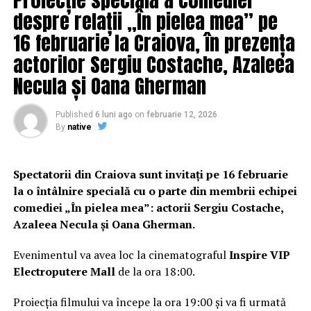
despre relații „În pielea mea” pe
16 februarie la Craiova, în prezența
actorilor Sergiu Costache, Azaleea
Necula și Oana Gherman
Published
6 luni ago
on
februarie 12, 2026
By
native
Spectatorii din Craiova sunt invitați pe 16 februarie
la o întâlnire specială cu o parte din membrii echipei
comediei „În pielea mea”: actorii Sergiu Costache,
Azaleea Necula și Oana Gherman.
Evenimentul va avea loc la cinematograful
Inspire VIP
Electroputere Mall
de la ora 18:00.
Proiecția filmului va începe la ora 19:00 și va fi urmată