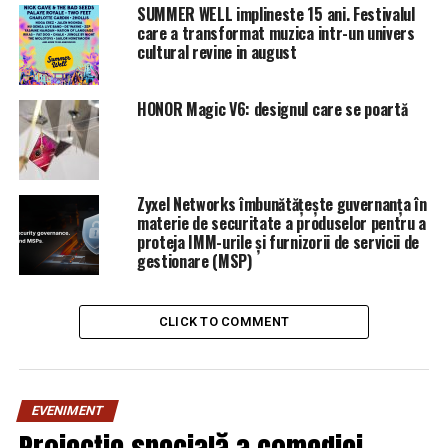
avocatul său de luni.
SUMMER WELL implineste 15 ani. Festivalul
care a transformat muzica intr-un univers
Motivul invocat de autorităţi în notificarea de
cultural revine in august
deportare, care a fost văzută de dpa, este că Yigit nu
este angajat şi nu mai trăieşte în aceeaşi casă împreună
HONOR Magic V6: designul care se poartă
cu copiii lui germani.
Zyxel Networks îmbunătățește guvernanța în
RELATED TOPICS:
PRIMA
materie de securitate a produselor pentru a
proteja IMM-urile și furnizorii de servicii de
UP NEXT
gestionare (MSP)
O bancă închide toate casieriile fizice din România. Ce
trebuie să ştie clienţii | DoljAZI
CLICK TO COMMENT
DON'T MISS
Dragnea e în stare de ȘOC: Lovitura CRUNTĂ primită
chiar de ZIUA LUI! | DoljAZI
EVENIMENT
Proiecție specială a comediei