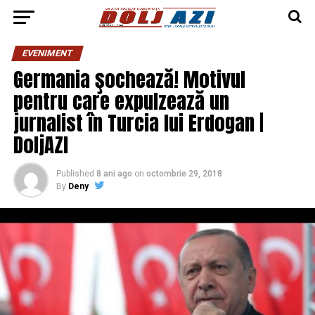
EVENIMENT
Germania şochează! Motivul
pentru care expulzează un
jurnalist în Turcia lui Erdogan |
DoljAZI
Published
8 ani ago
on
octombrie 29, 2018
By
Deny