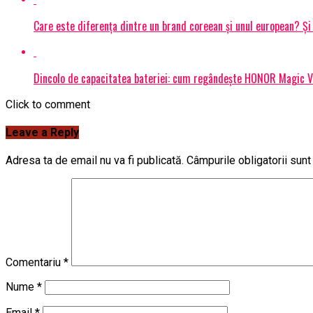
Care este diferența dintre un brand coreean și unul european? 
Dincolo de capacitatea bateriei: cum regândește HONOR Magic V6
Click to comment
Leave a Reply
Adresa ta de email nu va fi publicată.
Câmpurile obligatorii sun
Comentariu
*
Nume
*
Email
*