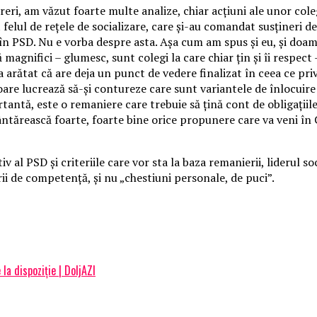
ri, am văzut foarte multe analize, chiar acţiuni ale unor cole
elul de reţele de socializare, care şi-au comandat susţineri des
 în PSD.
Nu e vorba despre asta. Aşa cum am spus şi eu, şi doam
ă magnifici – glumesc, sunt colegi la care chiar ţin şi îi respect
a arătat că are deja un punct de vedere finalizat în ceea ce pr
are lucrează să-şi contureze care sunt variantele de înlocuire 
tantă, este o remaniere care trebuie să ţină cont de obligaţiil
ântărească foarte, foarte bine orice propunere care va veni în 
 al PSD şi criteriile care vor sta la baza remanierii, liderul so
erii de competenţă, şi nu „chestiuni personale, de puci”.
la dispoziție | DoljAZI