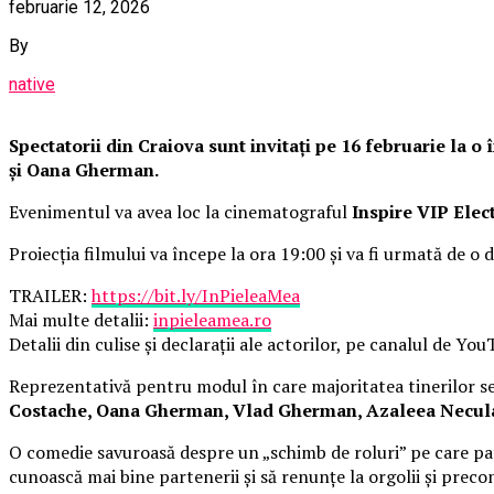
februarie 12, 2026
By
native
Spectatorii din Craiova sunt invitați pe 16 februarie la 
și Oana Gherman.
Evenimentul va avea loc la cinematograful
Inspire VIP Elec
Proiecția filmului va începe la ora 19:00 și va fi urmată de o d
TRAILER:
https://bit.ly/InPieleaMea
Mai multe detalii:
inpieleamea.ro
Detalii din culise și declarații ale actorilor, pe canalul de Yo
Reprezentativă pentru modul în care majoritatea tinerilor se 
Costache, Oana Gherman, Vlad Gherman, Azaleea Necula, 
O comedie savuroasă despre un „schimb de roluri” pe care pat
cunoască mai bine partenerii și să renunțe la orgolii și precon