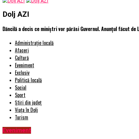
Dolj AZI
Dăncilă a decis ce miniștri vor părăsi Guvernul. Anunțul făcut de 
Administrație locală
Afaceri
Cultură
Eveniment
Exclusiv
Politică locală
Social
Sport
Știri din județ
Viața în Dolj
Turism
Eveniment