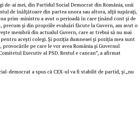
gi de-ai mei, din Partidul Social Democrat din România, unii
tul de înălţătoare din partea unora sau altora, alţii supăraţi,
na prim-ministru a avut o perioadă în care ţinând cont şi de
 -, precum şi din propriile evaluări făcute la Guvern, am avut o
iveşte membrii din actualul Guvern, care ar trebui să nu mai
pentru aceşti colegi. Şi poziţia dumneaei şi poziţia mea sunt
e, provocările pe care le vor avea România şi Guvernul
Comitetul Executiv al PSD. Restul e cancan”, a afirmat
cial-democrat a spus că CEX-ul va fi stabilit de partid, şi „nu