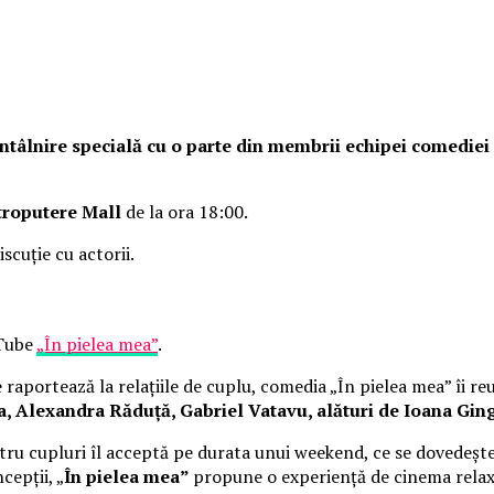
o întâlnire specială cu o parte din membrii echipei comedie
troputere Mall
de la ora 18:00.
iscuție cu actorii.
uTube
„În pielea mea”
.
raportează la relațiile de cuplu, comedia „În pielea mea” îi re
Alexandra Răduță, Gabriel Vatavu, alături de Ioana Ging
ru cupluri îl acceptă pe durata unui weekend, ce se dovedește
cepții, „
În pielea mea”
propune o experiență de cinema rela