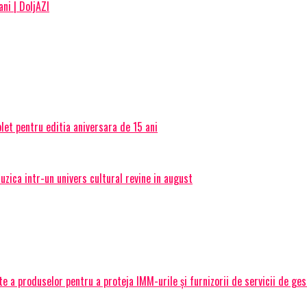
ani | DoljAZI
et pentru editia aniversara de 15 ani
ica intr-un univers cultural revine in august
 a produselor pentru a proteja IMM-urile și furnizorii de servicii de ge