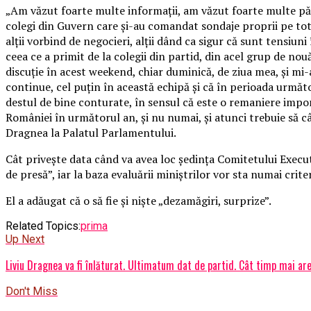
„Am văzut foarte multe informaţii, am văzut foarte multe păre
colegi din Guvern care şi-au comandat sondaje proprii pe tot f
alţii vorbind de negocieri, alţii dând ca sigur că sunt tensiuni
ceea ce a primit de la colegii din partid, din acel grup de nou
discuţie în acest weekend, chiar duminică, de ziua mea, şi mi-
continue, cel puţin în această echipă şi că în perioada următo
destul de bine conturate, în sensul că este o remaniere impor
României în următorul an, şi nu numai, şi atunci trebuie să c
Dragnea la Palatul Parlamentului.
Cât priveşte data când va avea loc şedinţa Comitetului Executiv
de presă”, iar la baza evaluării miniştrilor vor sta numai crit
El a adăugat că o să fie şi nişte „dezamăgiri, surprize”.
Related Topics:
prima
Up Next
Liviu Dragnea va fi înlăturat. Ultimatum dat de partid. Cât timp mai are 
Don't Miss