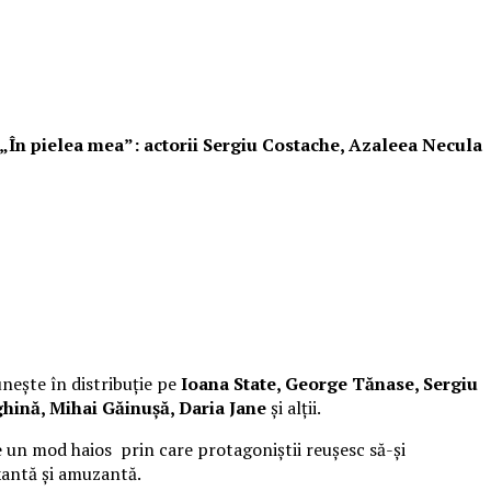
i „În pielea mea”: actorii Sergiu Costache, Azaleea Necula
unește în distribuție pe
Ioana State, George Tănase, Sergiu
hină, Mihai Găinușă, Daria Jane
și alții.
 un mod haios prin care protagoniștii reușesc să-și
xantă și amuzantă.