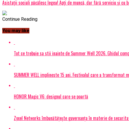
Asistații sociali păcălesc legea! Apți de muncă, dar fără serviciu și cu b
Continue Reading
You may like
Tot ce trebuie sa stii inainte de Summer Well 2026. Ghidul compl
SUMMER WELL implineste 15 ani. Festivalul care a transformat muz
HONOR Magic V6: designul care se poartă
Zyxel Networks îmbunătățește guvernanța în materie de securitate