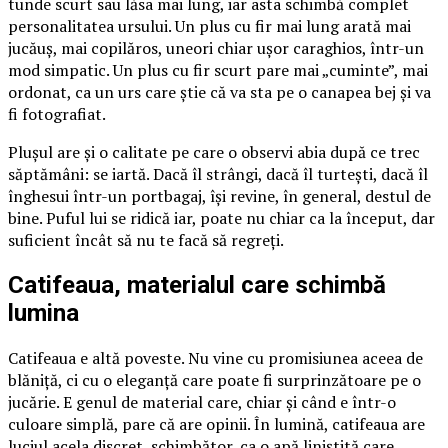
tunde scurt sau lăsa mai lung, iar asta schimbă complet
personalitatea ursului. Un plus cu fir mai lung arată mai
jucăuș, mai copilăros, uneori chiar ușor caraghios, într-un
mod simpatic. Un plus cu fir scurt pare mai „cuminte”, mai
ordonat, ca un urs care știe că va sta pe o canapea bej și va
fi fotografiat.
Plușul are și o calitate pe care o observi abia după ce trec
săptămâni: se iartă. Dacă îl strângi, dacă îl turtești, dacă îl
înghesui într-un portbagaj, își revine, în general, destul de
bine. Puful lui se ridică iar, poate nu chiar ca la început, dar
suficient încât să nu te facă să regreți.
Catifeaua, materialul care schimbă
lumina
Catifeaua e altă poveste. Nu vine cu promisiunea aceea de
blăniță, ci cu o eleganță care poate fi surprinzătoare pe o
jucărie. E genul de material care, chiar și când e într-o
culoare simplă, pare că are opinii. În lumină, catifeaua are
luciul acela discret, schimbător, ca o apă liniștită care