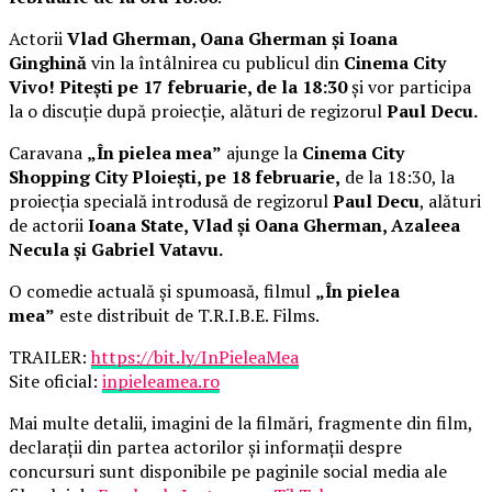
Actorii
Vlad Gherman, Oana Gherman și Ioana
Ginghină
vin la întâlnirea cu publicul din
Cinema City
Vivo! Pitești pe 17 februarie, de la 18:30
și vor participa
la o discuție după proiecție, alături de regizorul
Paul Decu.
Caravana
„În pielea mea”
ajunge la
Cinema City
Shopping City Ploiești, pe 18 februarie,
de la 18:30, la
proiecția specială introdusă de regizorul
Paul Decu
, alături
de actorii
Ioana State, Vlad și Oana Gherman, Azaleea
Necula și Gabriel Vatavu.
O comedie actuală și spumoasă, filmul
„În pielea
mea”
este distribuit de T.R.I.B.E. Films.
TRAILER:
https://bit.ly/InPieleaMea
Site oficial:
inpieleamea.ro
Mai multe detalii, imagini de la filmări, fragmente din film,
declarații din partea actorilor și informații despre
concursuri sunt disponibile pe paginile social media ale