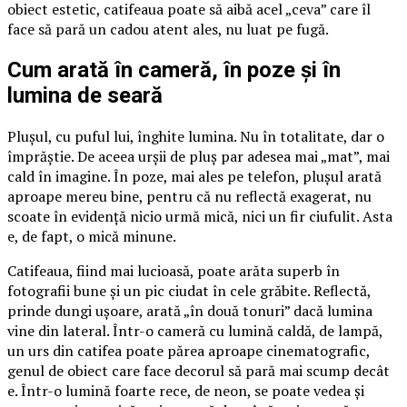
obiect estetic, catifeaua poate să aibă acel „ceva” care îl
face să pară un cadou atent ales, nu luat pe fugă.
Cum arată în cameră, în poze și în
lumina de seară
Plușul, cu puful lui, înghite lumina. Nu în totalitate, dar o
împrăștie. De aceea urșii de pluș par adesea mai „mat”, mai
cald în imagine. În poze, mai ales pe telefon, plușul arată
aproape mereu bine, pentru că nu reflectă exagerat, nu
scoate în evidență nicio urmă mică, nici un fir ciufulit. Asta
e, de fapt, o mică minune.
Catifeaua, fiind mai lucioasă, poate arăta superb în
fotografii bune și un pic ciudat în cele grăbite. Reflectă,
prinde dungi ușoare, arată „în două tonuri” dacă lumina
vine din lateral. Într-o cameră cu lumină caldă, de lampă,
un urs din catifea poate părea aproape cinematografic,
genul de obiect care face decorul să pară mai scump decât
e. Într-o lumină foarte rece, de neon, se poate vedea și