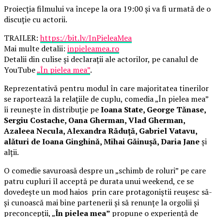
Proiecția filmului va începe la ora 19:00 și va fi urmată de o
discuție cu actorii.
TRAILER:
https://bit.ly/InPieleaMea
Mai multe detalii:
inpieleamea.ro
Detalii din culise și declarații ale actorilor, pe canalul de
YouTube
„În pielea mea”
.
Reprezentativă pentru modul în care majoritatea tinerilor
se raportează la relațiile de cuplu, comedia „În pielea mea”
îi reunește în distribuție pe
Ioana State, George Tănase,
Sergiu Costache, Oana Gherman, Vlad Gherman,
Azaleea Necula, Alexandra Răduță, Gabriel Vatavu,
alături de Ioana Ginghină, Mihai Găinușă, Daria Jane
și
alții.
O comedie savuroasă despre un „schimb de roluri” pe care
patru cupluri îl acceptă pe durata unui weekend, ce se
dovedește un mod haios prin care protagoniștii reușesc să-
și cunoască mai bine partenerii și să renunțe la orgolii și
preconcepții, „
În pielea mea”
propune o experiență de