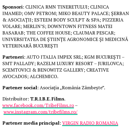
Sponsori
: CLINICA RMN TINERETULUI; CLINICA
IMAMED; OMV PETROM; MIKO BEAUTY PALACE; ȘERBAN
& ASOCIAȚII; ESTEEM BODY SCULPT & SPA; PIZZERIA
VOLARE; MERLIN’S; DOWNTOWN FITNESS MATEI
BASARAB; THE COFFEE HOUSE; CLAUMAR PESCAR;
UNIVERSITATEA DE ȘTIINȚE AGRONOMICE ȘI MEDICINĂ
VETERINARĂ BUCUREȘTI
Parteneri
: AUTO ITALIA IMPEX SRL; KGM BUCUREȘTI –
SMT PALLADY; RAZELM LUXURY RESORT – JURILOVCA;
SCEMTOVICI & BENOWITZ GALLERY; CREATIVE
AVOCADOS; ALCHEMICO.
Partener social
: Asociația „România Zâmbește”.
Distribuitor:
T.R.I.B.E. Films
.
www.facebook.com/TribeFilms.ro
–
www.instagram.com/tribefilms.ro/
Partener media principal
:
VIRGIN RADIO ROMANIA