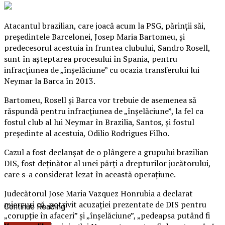
Atacantul brazilian, care joacă acum la PSG, părinţii săi,
preşedintele Barcelonei, Josep Maria Bartomeu, şi
predecesorul acestuia în fruntea clubului, Sandro Rosell,
sunt în aşteptarea procesului în Spania, pentru
infracţiunea de „înşelăciune” cu ocazia transferului lui
Neymar la Barca în 2013.
Bartomeu, Rosell şi Barca vor trebuie de asemenea să
răspundă pentru infracţiunea de „înşelăciune”, la fel ca
fostul club al lui Neymar în Brazilia, Santos, şi fostul
preşedinte al acestuia, Odilio Rodrigues Filho.
Cazul a fost declanşat de o plângere a grupului brazilian
DIS, fost deţinător al unei părţi a drepturilor jucătorului,
care s-a considerat lezat în această operaţiune.
Judecătorul Jose Maria Vazquez Honrubia a declarat
miercuri că, potrivit acuzaţiei prezentate de DIS pentru
Continue Reading
„corupţie în afaceri” şi „înşelăciune”, „pedeapsa putând fi