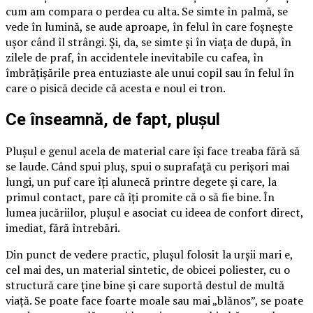
cum am compara o perdea cu alta. Se simte în palmă, se
vede în lumină, se aude aproape, în felul în care foșnește
ușor când îl strângi. Și, da, se simte și în viața de după, în
zilele de praf, în accidentele inevitabile cu cafea, în
îmbrățișările prea entuziaste ale unui copil sau în felul în
care o pisică decide că acesta e noul ei tron.
Ce înseamnă, de fapt, plușul
Plușul e genul acela de material care își face treaba fără să
se laude. Când spui pluș, spui o suprafață cu perișori mai
lungi, un puf care îți alunecă printre degete și care, la
primul contact, pare că îți promite că o să fie bine. În
lumea jucăriilor, plușul e asociat cu ideea de confort direct,
imediat, fără întrebări.
Din punct de vedere practic, plușul folosit la urșii mari e,
cel mai des, un material sintetic, de obicei poliester, cu o
structură care ține bine și care suportă destul de multă
viață. Se poate face foarte moale sau mai „blănos”, se poate