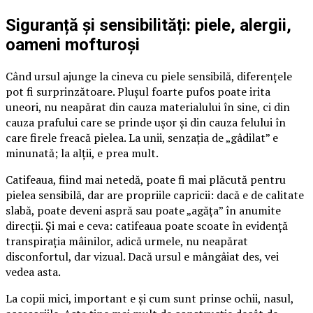
Siguranță și sensibilități: piele, alergii,
oameni mofturoși
Când ursul ajunge la cineva cu piele sensibilă, diferențele
pot fi surprinzătoare. Plușul foarte pufos poate irita
uneori, nu neapărat din cauza materialului în sine, ci din
cauza prafului care se prinde ușor și din cauza felului în
care firele freacă pielea. La unii, senzația de „gâdilat” e
minunată; la alții, e prea mult.
Catifeaua, fiind mai netedă, poate fi mai plăcută pentru
pielea sensibilă, dar are propriile capricii: dacă e de calitate
slabă, poate deveni aspră sau poate „agăța” în anumite
direcții. Și mai e ceva: catifeaua poate scoate în evidență
transpirația mâinilor, adică urmele, nu neapărat
disconfortul, dar vizual. Dacă ursul e mângâiat des, vei
vedea asta.
La copii mici, important e și cum sunt prinse ochii, nasul,