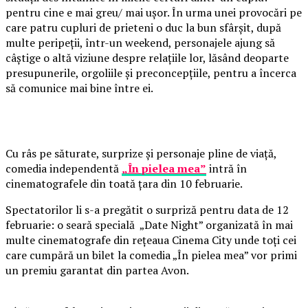
pentru cine e mai greu/ mai ușor. În urma unei provocări pe
care patru cupluri de prieteni o duc la bun sfârșit, după
multe peripeții, într-un weekend, personajele ajung să
câștige o altă viziune despre relațiile lor, lăsând deoparte
presupunerile, orgoliile și preconcepțiile, pentru a încerca
să comunice mai bine între ei.
Cu râs pe săturate, surprize și personaje pline de viață,
comedia independentă
„În pielea mea”
intră în
cinematografele din toată țara din 10 februarie.
Spectatorilor li s-a pregătit o surpriză pentru data de 12
februarie: o seară specială „Date Night” organizată în mai
multe cinematografe din rețeaua Cinema City unde toți cei
care cumpără un bilet la comedia „În pielea mea” vor primi
un premiu garantat din partea Avon.