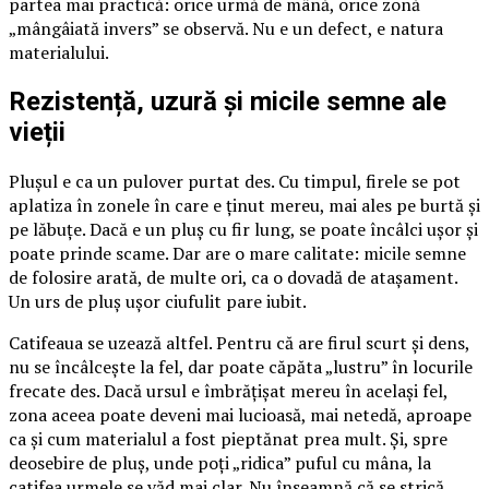
partea mai practică: orice urmă de mână, orice zonă
„mângâiată invers” se observă. Nu e un defect, e natura
materialului.
Rezistență, uzură și micile semne ale
vieții
Plușul e ca un pulover purtat des. Cu timpul, firele se pot
aplatiza în zonele în care e ținut mereu, mai ales pe burtă și
pe lăbuțe. Dacă e un pluș cu fir lung, se poate încâlci ușor și
poate prinde scame. Dar are o mare calitate: micile semne
de folosire arată, de multe ori, ca o dovadă de atașament.
Un urs de pluș ușor ciufulit pare iubit.
Catifeaua se uzează altfel. Pentru că are firul scurt și dens,
nu se încâlcește la fel, dar poate căpăta „lustru” în locurile
frecate des. Dacă ursul e îmbrățișat mereu în același fel,
zona aceea poate deveni mai lucioasă, mai netedă, aproape
ca și cum materialul a fost pieptănat prea mult. Și, spre
deosebire de pluș, unde poți „ridica” puful cu mâna, la
catifea urmele se văd mai clar. Nu înseamnă că se strică