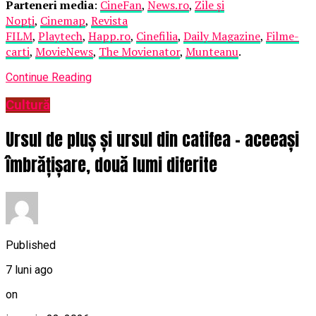
Parteneri media
:
CineFan
,
News.ro
,
Zile și
Nopți
,
Cinemap
,
Revista
FILM
,
Playtech
,
Happ.ro
,
Cinefilia
,
Daily Magazine
,
Filme-
carti
,
MovieNews
,
The Movienator
,
Munteanu
.
Continue Reading
Cultură
Ursul de pluș și ursul din catifea – aceeași
îmbrățișare, două lumi diferite
Published
7 luni ago
on