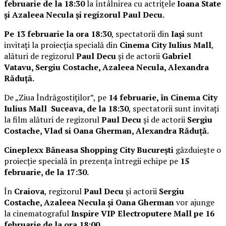
februarie de la 18:30
la întâlnirea cu actrițele
Ioana State
și Azaleea Necula și regizorul Paul Decu.
Pe 13 februarie la ora 18:30
, spectatorii din
Iași
sunt
invitați la proiecția specială din
Cinema City Iulius Mall
,
alături de regizorul
Paul Decu
și de actorii
Gabriel
Vatavu, Sergiu Costache, Azaleea Necula, Alexandra
Răduță.
De „Ziua Îndrăgostiților”, pe
14 februarie, în Cinema City
Iulius Mall Suceava, de la 18:30
, spectatorii sunt invitați
la film alături de regizorul
Paul Decu
și de actorii
Sergiu
Costache, Vlad si Oana Gherman, Alexandra Răduță.
Cineplexx Băneasa Shopping City București
găzduiește o
proiecție specială în prezența întregii echipe pe
15
februarie, de la 17:30.
În
Craiova
, regizorul
Paul Decu
și actorii
Sergiu
Costache, Azaleea Necula și Oana Gherman
vor ajunge
la cinematograful
Inspire VIP Electroputere Mall pe 16
februarie de la ora 18:00
.