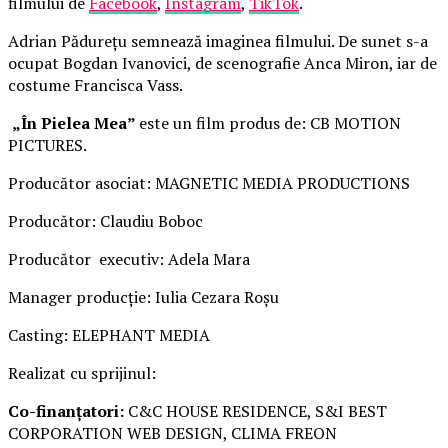
filmului de
Facebook
,
Instagram
,
TikTok
.
Adrian Pădurețu semnează imaginea filmului. De sunet s-a
ocupat Bogdan Ivanovici, de scenografie Anca Miron, iar de
costume Francisca Vass.
„În Pielea Mea”
este un film produs de: CB MOTION
PICTURES.
Producător asociat: MAGNETIC MEDIA PRODUCTIONS
Producător: Claudiu Boboc
Producător executiv: Adela Mara
Manager producție: Iulia Cezara Roșu
Casting: ELEPHANT MEDIA
Realizat cu sprijinul:
Co-finanțatori:
C&C HOUSE RESIDENCE, S&I BEST
CORPORATION WEB DESIGN, CLIMA FREON