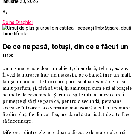
ianuarie 23, 2026
By
Doina Draghici
De ce ne pasă, totuși, din ce e făcut un
urs
Un urs mare nu e doar un obiect, chiar dacă, tehnic, asta e.
Îl vezi la intrarea într-un magazin, pe o bancă într-un mall,
lângă un buchet de flori care pare că abia respiră de prea
mult parfum, și, fără să vrei, îți amintești cum e să ai brațele
ocupate de ceva moale. Și cum e să te uiți la cineva care îl
primește și să ți se pară că, pentru o secundă, persoana
aceea se întoarce la o versiune mai ușoară a ei. Un urs mare,
fie din pluș, fie din catifea, are darul ăsta ciudat de a te face
să încetinești.
Diferența dintre ele nu e doar o discuție de material, ca și