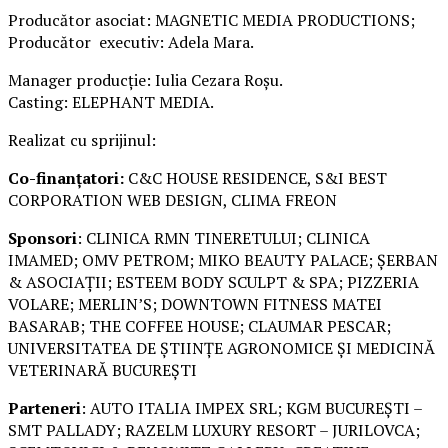
Producător asociat: MAGNETIC MEDIA PRODUCTIONS;
Producător executiv: Adela Mara.
Manager producție: Iulia Cezara Roșu.
Casting: ELEPHANT MEDIA.
Realizat cu sprijinul:
Co-finanțatori:
C&C HOUSE RESIDENCE, S&I BEST
CORPORATION WEB DESIGN, CLIMA FREON
Sponsori
: CLINICA RMN TINERETULUI; CLINICA
IMAMED; OMV PETROM; MIKO BEAUTY PALACE; ȘERBAN
& ASOCIAȚII; ESTEEM BODY SCULPT & SPA; PIZZERIA
VOLARE; MERLIN’S; DOWNTOWN FITNESS MATEI
BASARAB; THE COFFEE HOUSE; CLAUMAR PESCAR;
UNIVERSITATEA DE ȘTIINȚE AGRONOMICE ȘI MEDICINĂ
VETERINARĂ BUCUREȘTI
Parteneri
: AUTO ITALIA IMPEX SRL; KGM BUCUREȘTI –
SMT PALLADY; RAZELM LUXURY RESORT – JURILOVCA;