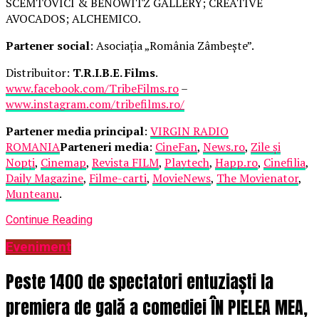
SCEMTOVICI & BENOWITZ GALLERY; CREATIVE
AVOCADOS; ALCHEMICO.
Partener social
: Asociația „România Zâmbește”.
Distribuitor:
T.R.I.B.E. Films
.
www.facebook.com/TribeFilms.ro
–
www.instagram.com/tribefilms.ro/
Partener media principal
:
VIRGIN RADIO
ROMANIA
Parteneri media
:
CineFan
,
News.ro
,
Zile și
Nopți
,
Cinemap
,
Revista FILM
,
Playtech
,
Happ.ro
,
Cinefilia
,
Daily Magazine
,
Filme-carti
,
MovieNews
,
The Movienator
,
Munteanu
.
Continue Reading
Eveniment
Peste 1400 de spectatori entuziaști la
premiera de gală a comediei ÎN PIELEA MEA,