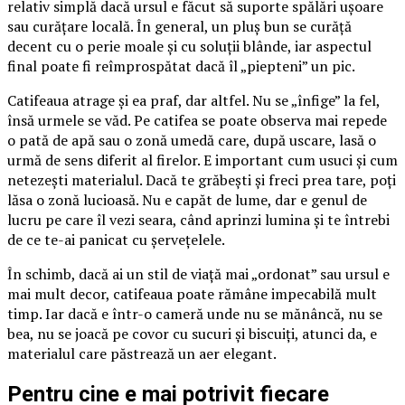
relativ simplă dacă ursul e făcut să suporte spălări ușoare
sau curățare locală. În general, un pluș bun se curăță
decent cu o perie moale și cu soluții blânde, iar aspectul
final poate fi reîmprospătat dacă îl „piepteni” un pic.
Catifeaua atrage și ea praf, dar altfel. Nu se „înfige” la fel,
însă urmele se văd. Pe catifea se poate observa mai repede
o pată de apă sau o zonă umedă care, după uscare, lasă o
urmă de sens diferit al firelor. E important cum usuci și cum
netezești materialul. Dacă te grăbești și freci prea tare, poți
lăsa o zonă lucioasă. Nu e capăt de lume, dar e genul de
lucru pe care îl vezi seara, când aprinzi lumina și te întrebi
de ce te-ai panicat cu șervețelele.
În schimb, dacă ai un stil de viață mai „ordonat” sau ursul e
mai mult decor, catifeaua poate rămâne impecabilă mult
timp. Iar dacă e într-o cameră unde nu se mănâncă, nu se
bea, nu se joacă pe covor cu sucuri și biscuiți, atunci da, e
materialul care păstrează un aer elegant.
Pentru cine e mai potrivit fiecare