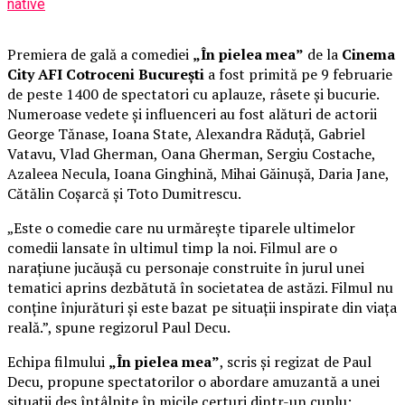
native
Premiera de gală a comediei
„În pielea mea”
de la
Cinema
City AFI Cotroceni București
a fost primită pe 9 februarie
de peste 1400 de spectatori cu aplauze, râsete și bucurie.
Numeroase vedete și influenceri au fost alături de actorii
George Tănase, Ioana State, Alexandra Răduță, Gabriel
Vatavu, Vlad Gherman, Oana Gherman, Sergiu Costache,
Azaleea Necula, Ioana Ginghină, Mihai Găinușă, Daria Jane,
Cătălin Coșarcă și Toto Dumitrescu.
„Este o comedie care nu urmărește tiparele ultimelor
comedii lansate în ultimul timp la noi. Filmul are o
narațiune jucăușă cu personaje construite în jurul unei
tematici aprins dezbătută în societatea de astăzi. Filmul nu
conține înjurături și este bazat pe situații inspirate din viața
reală.”, spune regizorul Paul Decu.
Echipa filmului
„În pielea mea”
, scris și regizat de Paul
Decu, propune spectatorilor o abordare amuzantă a unei
situații des întâlnite în micile certuri dintr-un cuplu: