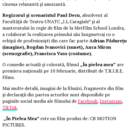
cinema relaxantă și amuzantă.
Regizorul și scenaristul Paul Decu
, absolvent al
Facultății de Teatru UNATC „I.L.Caragiale” și al
masteratului în regie de film de la MetFilm School Londra,
a colaborat la realizarea primului său lungmetraj cu o
echipă de profesioniști din care fac parte
Adrian Pădurețu
(imagine), Bogdan Ivanovici (sunet), Anca Miron
(scenografie), Francisca Vass (costume)
.
O comedie actuală și colorată, filmul
„În pielea mea”
are
premiera națională pe 10 februarie, distribuit de T.R.I.B.E.
Films.
Mai multe detalii, imagini de la filmări, fragmente din film
și declarații din partea actorilor sunt disponibile pe
paginile social media ale filmului de
Facebook
,
Instagram
,
TikTok
.
„În Pielea Mea”
este un film produs de: CB MOTION
PICTURES.