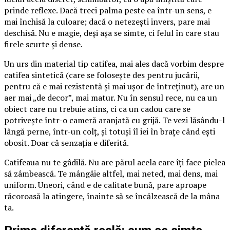
prinde reflexe. Dacă treci palma peste ea într-un sens, e
mai închisă la culoare; dacă o netezești invers, pare mai
deschisă. Nu e magie, deși așa se simte, ci felul în care stau
firele scurte și dense.
Un urs din material tip catifea, mai ales dacă vorbim despre
catifea sintetică (care se folosește des pentru jucării,
pentru că e mai rezistentă și mai ușor de întreținut), are un
aer mai „de decor”, mai matur. Nu în sensul rece, nu ca un
obiect care nu trebuie atins, ci ca un cadou care se
potrivește într-o cameră aranjată cu grijă. Te vezi lăsându-l
lângă perne, într-un colț, și totuși îl iei în brațe când ești
obosit. Doar că senzația e diferită.
Catifeaua nu te gâdilă. Nu are părul acela care îți face pielea
să zâmbească. Te mângâie altfel, mai neted, mai dens, mai
uniform. Uneori, când e de calitate bună, pare aproape
răcoroasă la atingere, înainte să se încălzească de la mâna
ta.