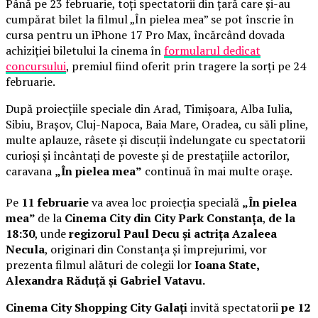
Până pe 23 februarie, toți spectatorii din țară care și-au
cumpărat bilet la filmul „În pielea mea” se pot înscrie în
cursa pentru un iPhone 17 Pro Max, încărcând dovada
achiziției biletului la cinema în
formularul dedicat
concursului
, premiul fiind oferit prin tragere la sorți pe 24
februarie.
După proiecțiile speciale din Arad, Timișoara, Alba Iulia,
Sibiu, Brașov, Cluj-Napoca, Baia Mare, Oradea, cu săli pline,
multe aplauze, râsete și discuții îndelungate cu spectatorii
curioși și încântați de poveste și de prestațiile actorilor,
caravana
„În pielea mea”
continuă în mai multe orașe.
Pe
11 februarie
va avea loc proiecția specială
„În pielea
mea”
de la
Cinema City din City Park Constanța
,
de la
18:30
, unde
regizorul Paul Decu și actrița Azaleea
Necula
, originari din Constanța și împrejurimi, vor
prezenta filmul alături de colegii lor
Ioana State,
Alexandra Răduță și Gabriel Vatavu.
Cinema City Shopping City Galați
invită spectatorii
pe 12