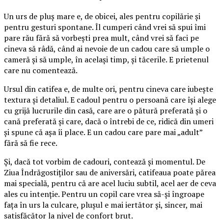
Un urs de pluș mare e, de obicei, ales pentru copilărie și
pentru gesturi spontane. Îl cumperi când vrei să spui îmi
pare rău fără să vorbești prea mult, când vrei să faci pe
cineva să râdă, când ai nevoie de un cadou care să umple o
cameră și să umple, în același timp, și tăcerile. E prietenul
care nu comentează.
Ursul din catifea e, de multe ori, pentru cineva care iubește
textura și detaliul. E cadoul pentru o persoană care își alege
cu grijă lucrurile din casă, care are o pătură preferată și o
cană preferată și care, dacă o întrebi de ce, ridică din umeri
și spune că așa îi place. E un cadou care pare mai „adult”
fără să fie rece.
Și, dacă tot vorbim de cadouri, contează și momentul. De
Ziua Îndrăgostiților sau de aniversări, catifeaua poate părea
mai specială, pentru că are acel luciu subtil, acel aer de ceva
ales cu intenție. Pentru un copil care vrea să-și îngroape
fața în urs la culcare, plușul e mai iertător și, sincer, mai
satisfăcător la nivel de confort brut.