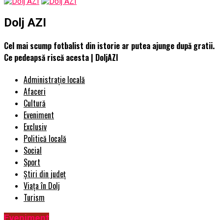
Dolj AZI
Cel mai scump fotbalist din istorie ar putea ajunge după gratii.
Ce pedeapsă riscă acesta | DoljAZI
Administrație locală
Afaceri
Cultură
Eveniment
Exclusiv
Politică locală
Social
Sport
Știri din județ
Viața în Dolj
Turism
Eveniment