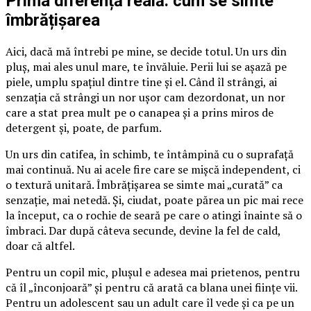
Prima diferență reală: cum se simte
îmbrățișarea
Aici, dacă mă întrebi pe mine, se decide totul. Un urs din
pluș, mai ales unul mare, te învăluie. Perii lui se așază pe
piele, umplu spațiul dintre tine și el. Când îl strângi, ai
senzația că strângi un nor ușor cam dezordonat, un nor
care a stat prea mult pe o canapea și a prins miros de
detergent și, poate, de parfum.
Un urs din catifea, în schimb, te întâmpină cu o suprafață
mai continuă. Nu ai acele fire care se mișcă independent, ci
o textură unitară. Îmbrățișarea se simte mai „curată” ca
senzație, mai netedă. Și, ciudat, poate părea un pic mai rece
la început, ca o rochie de seară pe care o atingi înainte să o
îmbraci. Dar după câteva secunde, devine la fel de cald,
doar că altfel.
Pentru un copil mic, plușul e adesea mai prietenos, pentru
că îl „înconjoară” și pentru că arată ca blana unei ființe vii.
Pentru un adolescent sau un adult care îl vede și ca pe un