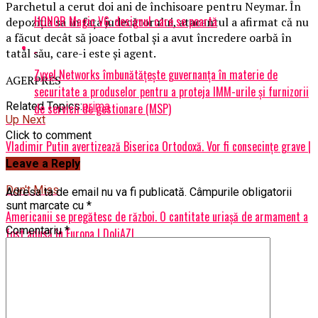
Parchetul a cerut doi ani de închisoare pentru Neymar. În
HONOR Magic V6: designul care se poartă
depoziţia sa în faţa judecătorului, atacantul a afirmat că nu
a făcut decât să joace fotbal şi a avut încredere oarbă în
tatăl său, care-i este şi agent.
Zyxel Networks îmbunătățește guvernanța în materie de
AGERPRES
securitate a produselor pentru a proteja IMM-urile și furnizorii
Related Topics:
prima
de servicii de gestionare (MSP)
Up Next
Click to comment
Vladimir Putin avertizează Biserica Ortodoxă. Vor fi consecinţe grave |
DoljAZI
Leave a Reply
Don't Miss
Adresa ta de email nu va fi publicată.
Câmpurile obligatorii
sunt marcate cu
*
Americanii se pregătesc de război. O cantitate uriașă de armament a
Comentariu
*
fost adusă în Europa | DoljAZI