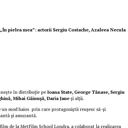
i „În pielea mea”: actorii Sergiu Costache, Azaleea Necula
unește în distribuție pe
Ioana State, George Tănase, Sergiu
hină, Mihai Găinușă, Daria Jane
și alții.
 un mod haios prin care protagoniștii reușesc să-și
xantă și amuzantă.
 film de la MetFilm School Londra, a colaborat la realizarea