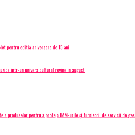
et pentru editia aniversara de 15 ani
ica intr-un univers cultural revine in august
 a produselor pentru a proteja IMM-urile și furnizorii de servicii de ge