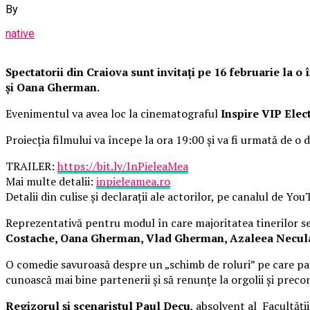
By
native
Spectatorii din Craiova sunt invitați pe 16 februarie la 
și Oana Gherman.
Evenimentul va avea loc la cinematograful
Inspire VIP Elec
Proiecția filmului va începe la ora 19:00 și va fi urmată de o d
TRAILER:
https://bit.ly/InPieleaMea
Mai multe detalii:
inpieleamea.ro
Detalii din culise și declarații ale actorilor, pe canalul de Yo
Reprezentativă pentru modul în care majoritatea tinerilor se 
Costache, Oana Gherman, Vlad Gherman, Azaleea Necula, 
O comedie savuroasă despre un „schimb de roluri” pe care pat
cunoască mai bine partenerii și să renunțe la orgolii și precon
Regizorul și scenaristul Paul Decu
, absolvent al Facultăți