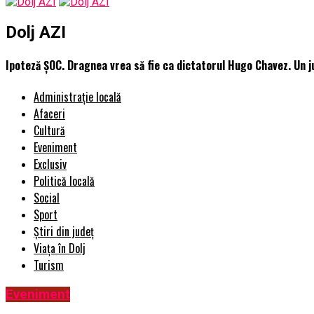
Dolj AZI
Ipoteză ȘOC. Dragnea vrea să fie ca dictatorul Hugo Chavez. Un ju
Administrație locală
Afaceri
Cultură
Eveniment
Exclusiv
Politică locală
Social
Sport
Știri din județ
Viața în Dolj
Turism
Eveniment