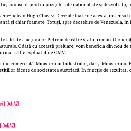
ic, cunoscut pentru poziţiile sale naţionaliste şi dezvoltată, u
te venezuelean Hugo Chavez.
Deciziile luate de acesta, în sensul 
antă şi chiar foamete. Totuşi, spre deosebire de Venezuela, în 
 totalitate a acţiunilor Petrom de către statul român. O operaţ
 naturale. Odată cu această preluare, vom beneficia din nou de 
 urmat să fie exploatat de OMV.
iune comercială. Ministerului Industriilor, dar şi Ministerului
stiţiilor făcute de societatea austriacă. În funcţie de rezultat
i | DoljAZI
| DoljAZI