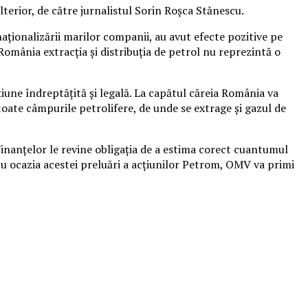
lterior, de către jurnalistul Sorin Roşca Stănescu.
naţionalizării marilor companii, au avut efecte pozitive pe
România extracţia şi distribuţia de petrol nu reprezintă o
iune îndreptăţită şi legală. La capătul căreia România va
toate câmpurile petrolifere, de unde se extrage şi gazul de
 Finanţelor le revine obligaţia de a estima corect cuantumul
, cu ocazia acestei preluări a acţiunilor Petrom, OMV va primi