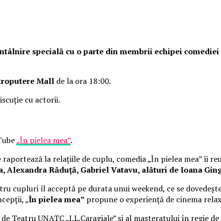
o întâlnire specială cu o parte din membrii echipei comedie
troputere Mall
de la ora 18:00.
iscuție cu actorii.
uTube
„În pielea mea”
.
raportează la relațiile de cuplu, comedia „În pielea mea” îi re
Alexandra Răduță, Gabriel Vatavu, alături de Ioana Ging
ru cupluri îl acceptă pe durata unui weekend, ce se dovedește
cepții, „
În pielea mea”
propune o experiență de cinema rela
i de Teatru UNATC „I.L.Caragiale” și al masteratului în regie de