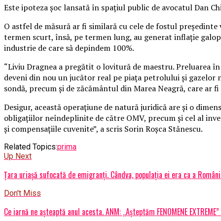
Este ipoteza şoc lansată în spaţiul public de avocatul Dan Chit
O astfel de măsură ar fi similară cu cele de fostul preşedin
termen scurt, însă, pe termen lung, au generat inflaţie galop
industrie de care să depindem 100%.
“Liviu Dragnea a pregătit o lovitură de maestru. Preluarea în
deveni din nou un jucător real pe piaţa petrolului şi gazelor
sondă, precum şi de zăcământul din Marea Neagră, care ar fi
Desigur, această operaţiune de natură juridică are şi o dimens
obligaţiilor neîndeplinite de către OMV, precum şi cel al inve
şi compensaţiile cuvenite”, a scris Sorin Roşca Stănescu.
Related Topics:
prima
Up Next
Țara uriașă sufocată de emigranți. Cândva, populația ei era ca a Românie
Don't Miss
Ce iarnă ne așteaptă anul acesta. ANM: „Așteptăm FENOMENE EXTREME” 