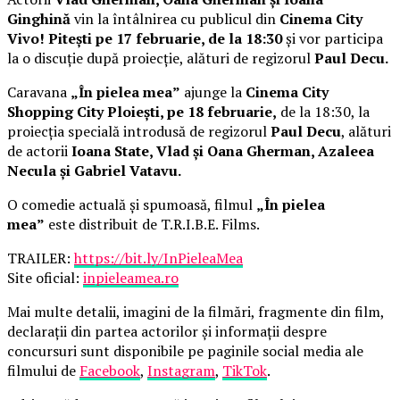
Ginghină
vin la întâlnirea cu publicul din
Cinema City
Vivo! Pitești pe 17 februarie, de la 18:30
și vor participa
la o discuție după proiecție, alături de regizorul
Paul Decu.
Caravana
„În pielea mea”
ajunge la
Cinema City
Shopping City Ploiești, pe 18 februarie,
de la 18:30, la
proiecția specială introdusă de regizorul
Paul Decu
, alături
de actorii
Ioana State, Vlad și Oana Gherman, Azaleea
Necula și Gabriel Vatavu.
O comedie actuală și spumoasă, filmul
„În pielea
mea”
este distribuit de T.R.I.B.E. Films.
TRAILER:
https://bit.ly/InPieleaMea
Site oficial:
inpieleamea.ro
Mai multe detalii, imagini de la filmări, fragmente din film,
declarații din partea actorilor și informații despre
concursuri sunt disponibile pe paginile social media ale
filmului de
Facebook
,
Instagram
,
TikTok
.