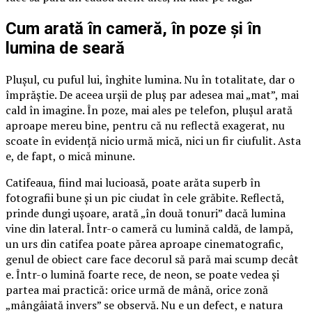
Cum arată în cameră, în poze și în
lumina de seară
Plușul, cu puful lui, înghite lumina. Nu în totalitate, dar o
împrăștie. De aceea urșii de pluș par adesea mai „mat”, mai
cald în imagine. În poze, mai ales pe telefon, plușul arată
aproape mereu bine, pentru că nu reflectă exagerat, nu
scoate în evidență nicio urmă mică, nici un fir ciufulit. Asta
e, de fapt, o mică minune.
Catifeaua, fiind mai lucioasă, poate arăta superb în
fotografii bune și un pic ciudat în cele grăbite. Reflectă,
prinde dungi ușoare, arată „în două tonuri” dacă lumina
vine din lateral. Într-o cameră cu lumină caldă, de lampă,
un urs din catifea poate părea aproape cinematografic,
genul de obiect care face decorul să pară mai scump decât
e. Într-o lumină foarte rece, de neon, se poate vedea și
partea mai practică: orice urmă de mână, orice zonă
„mângâiată invers” se observă. Nu e un defect, e natura