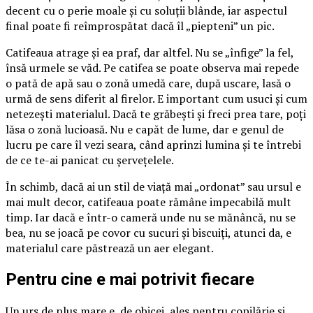
decent cu o perie moale și cu soluții blânde, iar aspectul
final poate fi reîmprospătat dacă îl „piepteni” un pic.
Catifeaua atrage și ea praf, dar altfel. Nu se „înfige” la fel,
însă urmele se văd. Pe catifea se poate observa mai repede
o pată de apă sau o zonă umedă care, după uscare, lasă o
urmă de sens diferit al firelor. E important cum usuci și cum
netezești materialul. Dacă te grăbești și freci prea tare, poți
lăsa o zonă lucioasă. Nu e capăt de lume, dar e genul de
lucru pe care îl vezi seara, când aprinzi lumina și te întrebi
de ce te-ai panicat cu șervețelele.
În schimb, dacă ai un stil de viață mai „ordonat” sau ursul e
mai mult decor, catifeaua poate rămâne impecabilă mult
timp. Iar dacă e într-o cameră unde nu se mănâncă, nu se
bea, nu se joacă pe covor cu sucuri și biscuiți, atunci da, e
materialul care păstrează un aer elegant.
Pentru cine e mai potrivit fiecare
Un urs de pluș mare e, de obicei, ales pentru copilărie și