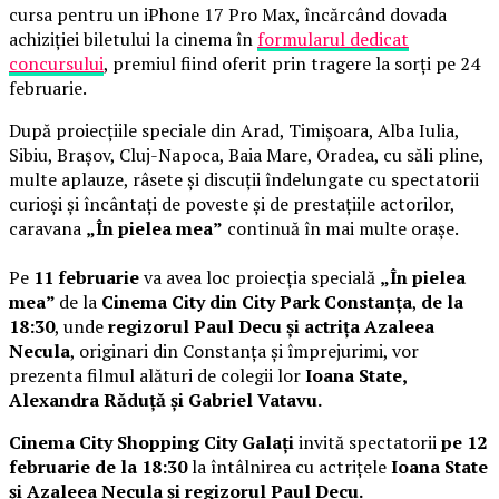
cursa pentru un iPhone 17 Pro Max, încărcând dovada
achiziției biletului la cinema în
formularul dedicat
concursului
, premiul fiind oferit prin tragere la sorți pe 24
februarie.
După proiecțiile speciale din Arad, Timișoara, Alba Iulia,
Sibiu, Brașov, Cluj-Napoca, Baia Mare, Oradea, cu săli pline,
multe aplauze, râsete și discuții îndelungate cu spectatorii
curioși și încântați de poveste și de prestațiile actorilor,
caravana
„În pielea mea”
continuă în mai multe orașe.
Pe
11 februarie
va avea loc proiecția specială
„În pielea
mea”
de la
Cinema City din City Park Constanța
,
de la
18:30
, unde
regizorul Paul Decu și actrița Azaleea
Necula
, originari din Constanța și împrejurimi, vor
prezenta filmul alături de colegii lor
Ioana State,
Alexandra Răduță și Gabriel Vatavu.
Cinema City Shopping City Galați
invită spectatorii
pe 12
februarie de la 18:30
la întâlnirea cu actrițele
Ioana State
și Azaleea Necula și regizorul Paul Decu.