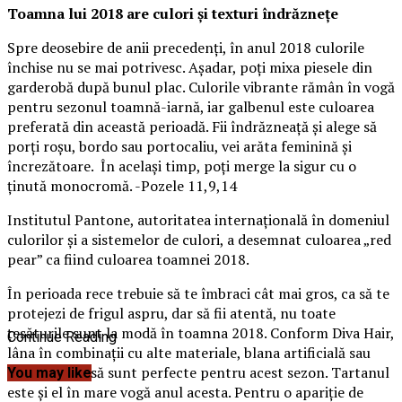
Toamna lui 2018 are culori şi texturi îndrăzneţe
Spre deosebire de anii precedenţi, în anul 2018 culorile
închise nu se mai potrivesc. Aşadar, poţi mixa piesele din
garderobă după bunul plac. Culorile vibrante rămân în vogă
pentru sezonul toamnă-iarnă, iar galbenul este culoarea
preferată din această perioadă. Fii îndrăzneaţă şi alege să
porţi roşu, bordo sau portocaliu, vei arăta feminină şi
încrezătoare. În acelaşi timp, poţi merge la sigur cu o
ţinută monocromă.
-Pozele 11,9,14
Institutul Pantone, autoritatea internaţională în domeniul
culorilor şi a sistemelor de culori, a desemnat culoarea „red
pear” ca fiind culoarea toamnei 2018.
În perioada rece trebuie să te îmbraci cât mai gros, ca să te
protejezi de frigul aspru, dar să fii atentă, nu toate
ţesăturile sunt la modă în toamna 2018. Conform Diva Hair,
Continue Reading
lâna în combinaţii cu alte materiale, blana artificială sau
pielea întoarsă sunt perfecte pentru acest sezon. Tartanul
You may like
este şi el în mare vogă anul acesta. Pentru o apariţie de