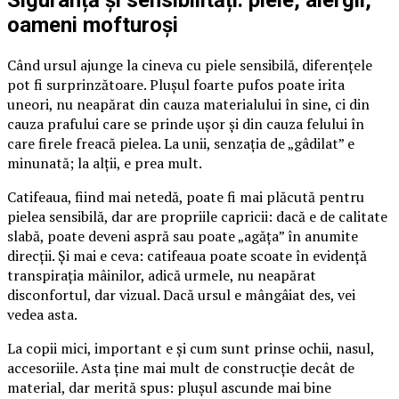
Siguranță și sensibilități: piele, alergii,
oameni mofturoși
Când ursul ajunge la cineva cu piele sensibilă, diferențele
pot fi surprinzătoare. Plușul foarte pufos poate irita
uneori, nu neapărat din cauza materialului în sine, ci din
cauza prafului care se prinde ușor și din cauza felului în
care firele freacă pielea. La unii, senzația de „gâdilat” e
minunată; la alții, e prea mult.
Catifeaua, fiind mai netedă, poate fi mai plăcută pentru
pielea sensibilă, dar are propriile capricii: dacă e de calitate
slabă, poate deveni aspră sau poate „agăța” în anumite
direcții. Și mai e ceva: catifeaua poate scoate în evidență
transpirația mâinilor, adică urmele, nu neapărat
disconfortul, dar vizual. Dacă ursul e mângâiat des, vei
vedea asta.
La copii mici, important e și cum sunt prinse ochii, nasul,
accesoriile. Asta ține mai mult de construcție decât de
material, dar merită spus: plușul ascunde mai bine