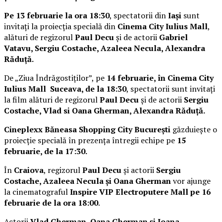
Pe 13 februarie la ora 18:30
, spectatorii din
Iași
sunt
invitați la proiecția specială din
Cinema City Iulius Mall
,
alături de regizorul
Paul Decu
și de actorii
Gabriel
Vatavu, Sergiu Costache, Azaleea Necula, Alexandra
Răduță.
De „Ziua Îndrăgostiților”, pe
14 februarie, în Cinema City
Iulius Mall Suceava, de la 18:30
, spectatorii sunt invitați
la film alături de regizorul
Paul Decu
și de actorii
Sergiu
Costache, Vlad si Oana Gherman, Alexandra Răduță.
Cineplexx Băneasa Shopping City București
găzduiește o
proiecție specială în prezența întregii echipe pe
15
februarie, de la 17:30.
În
Craiova
, regizorul
Paul Decu
și actorii
Sergiu
Costache, Azaleea Necula și Oana Gherman
vor ajunge
la cinematograful
Inspire VIP Electroputere Mall pe 16
februarie de la ora 18:00
.
Actorii
Vlad Gherman, Oana Gherman și Ioana