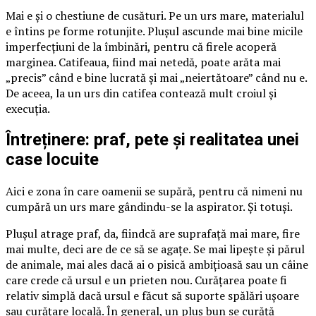
Mai e și o chestiune de cusături. Pe un urs mare, materialul
e întins pe forme rotunjite. Plușul ascunde mai bine micile
imperfecțiuni de la îmbinări, pentru că firele acoperă
marginea. Catifeaua, fiind mai netedă, poate arăta mai
„precis” când e bine lucrată și mai „neiertătoare” când nu e.
De aceea, la un urs din catifea contează mult croiul și
execuția.
Întreținere: praf, pete și realitatea unei
case locuite
Aici e zona în care oamenii se supără, pentru că nimeni nu
cumpără un urs mare gândindu-se la aspirator. Și totuși.
Plușul atrage praf, da, fiindcă are suprafață mai mare, fire
mai multe, deci are de ce să se agațe. Se mai lipește și părul
de animale, mai ales dacă ai o pisică ambițioasă sau un câine
care crede că ursul e un prieten nou. Curățarea poate fi
relativ simplă dacă ursul e făcut să suporte spălări ușoare
sau curățare locală. În general, un pluș bun se curăță