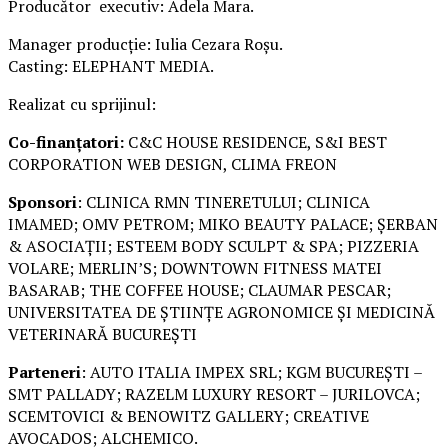
Producător executiv: Adela Mara.
Manager producție: Iulia Cezara Roșu.
Casting: ELEPHANT MEDIA.
Realizat cu sprijinul:
Co-finanțatori:
C&C HOUSE RESIDENCE, S&I BEST
CORPORATION WEB DESIGN, CLIMA FREON
Sponsori
: CLINICA RMN TINERETULUI; CLINICA
IMAMED; OMV PETROM; MIKO BEAUTY PALACE; ȘERBAN
& ASOCIAȚII; ESTEEM BODY SCULPT & SPA; PIZZERIA
VOLARE; MERLIN’S; DOWNTOWN FITNESS MATEI
BASARAB; THE COFFEE HOUSE; CLAUMAR PESCAR;
UNIVERSITATEA DE ȘTIINȚE AGRONOMICE ȘI MEDICINĂ
VETERINARĂ BUCUREȘTI
Parteneri
: AUTO ITALIA IMPEX SRL; KGM BUCUREȘTI –
SMT PALLADY; RAZELM LUXURY RESORT – JURILOVCA;
SCEMTOVICI & BENOWITZ GALLERY; CREATIVE
AVOCADOS; ALCHEMICO.