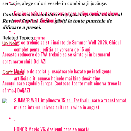
senzaţie, alege culori vesele în combinaţii jucăuşe.
EvenimenteGratuite.ro promovează online evenimentele cu
Continuarea articolului o veţi găsi în primul număr al
acces gratuit din România
Revistei Capital. Încă o găsiţi la toate punctele de
difuzare a presei.
Related Topics:
prima
Tot ce trebuie sa stii inainte de Summer Well 2026. Ghidul
Up Next
complet pentru editia aniversara de 15 ani
Această reducere de TVA trebuie să se simtă şi în buzunarul
consumatorului | DoljAZI
Mașinile de spălat și uscătoarele bazate pe inteligență
Don't Miss
artificială îți cunosc hainele mai bine decât tine
Anunțul care zguduie Europa. Contează foarte mult cine va trece la
cârmă | DoljAZI
SUMMER WELL implineste 15 ani. Festivalul care a transformat
muzica intr-un univers cultural revine in august
HONOR Magic V6: designul care se poartă