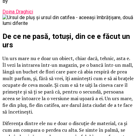
By
Doina Draghici
De ce ne pasă, totuși, din ce e făcut un
urs
Un urs mare nu e doar un obiect, chiar dacă, tehnic, asta e.
Îl vezi la intrarea într-un magazin, pe o bancă într-un mall,
lângă un buchet de flori care pare că abia respiră de prea
mult parfum, și, fără să vrei, îți amintești cum e să ai brațele
ocupate de ceva moale. Și cum e să te uiți la cineva care îl
primește și să ți se pară că, pentru o secundă, persoana
aceea se întoarce la o versiune mai ușoară a ei. Un urs mare,
fie din pluș, fie din catifea, are darul ăsta ciudat de a te face
să încetinești.
Diferența dintre ele nu e doar o discuție de material, ca și
cum am compara o perdea cu alta. Se simte în palmă, se