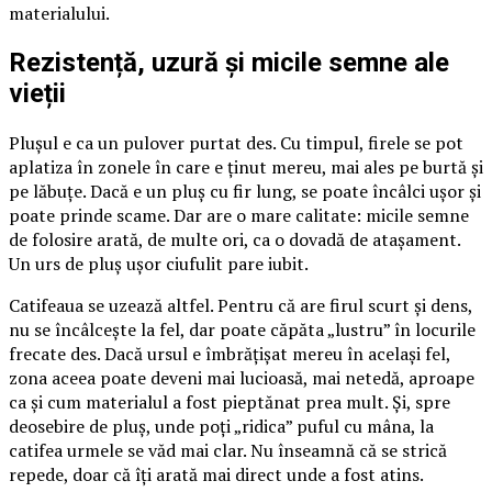
materialului.
Rezistență, uzură și micile semne ale
vieții
Plușul e ca un pulover purtat des. Cu timpul, firele se pot
aplatiza în zonele în care e ținut mereu, mai ales pe burtă și
pe lăbuțe. Dacă e un pluș cu fir lung, se poate încâlci ușor și
poate prinde scame. Dar are o mare calitate: micile semne
de folosire arată, de multe ori, ca o dovadă de atașament.
Un urs de pluș ușor ciufulit pare iubit.
Catifeaua se uzează altfel. Pentru că are firul scurt și dens,
nu se încâlcește la fel, dar poate căpăta „lustru” în locurile
frecate des. Dacă ursul e îmbrățișat mereu în același fel,
zona aceea poate deveni mai lucioasă, mai netedă, aproape
ca și cum materialul a fost pieptănat prea mult. Și, spre
deosebire de pluș, unde poți „ridica” puful cu mâna, la
catifea urmele se văd mai clar. Nu înseamnă că se strică
repede, doar că îți arată mai direct unde a fost atins.