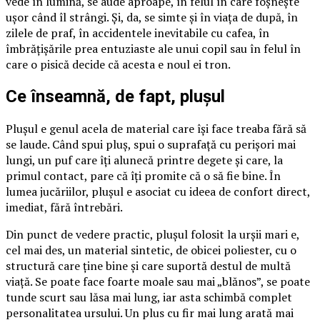
vede în lumină, se aude aproape, în felul în care foșnește
ușor când îl strângi. Și, da, se simte și în viața de după, în
zilele de praf, în accidentele inevitabile cu cafea, în
îmbrățișările prea entuziaste ale unui copil sau în felul în
care o pisică decide că acesta e noul ei tron.
Ce înseamnă, de fapt, plușul
Plușul e genul acela de material care își face treaba fără să
se laude. Când spui pluș, spui o suprafață cu perișori mai
lungi, un puf care îți alunecă printre degete și care, la
primul contact, pare că îți promite că o să fie bine. În
lumea jucăriilor, plușul e asociat cu ideea de confort direct,
imediat, fără întrebări.
Din punct de vedere practic, plușul folosit la urșii mari e,
cel mai des, un material sintetic, de obicei poliester, cu o
structură care ține bine și care suportă destul de multă
viață. Se poate face foarte moale sau mai „blănos”, se poate
tunde scurt sau lăsa mai lung, iar asta schimbă complet
personalitatea ursului. Un plus cu fir mai lung arată mai