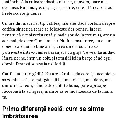
mai închisă la culoare; dacă o netezești invers, pare mai
deschisă. Nu e magie, deși așa se simte, ci felul în care stau
firele scurte și dense.
Un urs din material tip catifea, mai ales dacă vorbim despre
catifea sintetică (care se folosește des pentru jucării,
pentru că e mai rezistentă și mai ușor de întreținut), are un
aer mai „de decor”, mai matur. Nu în sensul rece, nu ca un
obiect care nu trebuie atins, ci ca un cadou care se
potrivește într-o cameră aranjată cu grijă. Te vezi lăsându-l
lângă perne, într-un colț, și totuși îl iei în brațe când ești
obosit. Doar că senzația e diferită.
Catifeaua nu te gâdilă. Nu are părul acela care îți face pielea
să zâmbească. Te mângâie altfel, mai neted, mai dens, mai
uniform. Uneori, când e de calitate bună, pare aproape
răcoroasă la atingere, înainte să se încălzească de la mâna
ta.
Prima diferență reală: cum se simte
îmbrățișarea