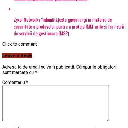
Zyxel Networks îmbunătățește guvernanța în materie de
securitate a produselor pentru a proteja IMM-urile și furnizorii
de servicii de gestionare (MSP)
Click to comment
Leave a Reply
Adresa ta de email nu va fi publicată.
Câmpurile obligatorii
sunt marcate cu
*
Comentariu
*