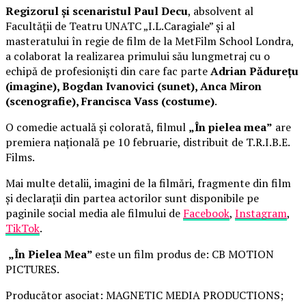
Regizorul și scenaristul Paul Decu
, absolvent al
Facultății de Teatru UNATC „I.L.Caragiale” și al
masteratului în regie de film de la MetFilm School Londra,
a colaborat la realizarea primului său lungmetraj cu o
echipă de profesioniști din care fac parte
Adrian Pădurețu
(imagine), Bogdan Ivanovici (sunet), Anca Miron
(scenografie), Francisca Vass (costume)
.
O comedie actuală și colorată, filmul
„În pielea mea”
are
premiera națională pe 10 februarie, distribuit de T.R.I.B.E.
Films.
Mai multe detalii, imagini de la filmări, fragmente din film
și declarații din partea actorilor sunt disponibile pe
paginile social media ale filmului de
Facebook
,
Instagram
,
TikTok
.
„În Pielea Mea”
este un film produs de: CB MOTION
PICTURES.
Producător asociat: MAGNETIC MEDIA PRODUCTIONS;