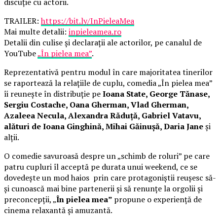
discuție cu actorii.
TRAILER:
https://bit.ly/InPieleaMea
Mai multe detalii:
inpieleamea.ro
Detalii din culise și declarații ale actorilor, pe canalul de
YouTube
„În pielea mea”
.
Reprezentativă pentru modul în care majoritatea tinerilor
se raportează la relațiile de cuplu, comedia „În pielea mea”
îi reunește în distribuție pe
Ioana State, George Tănase,
Sergiu Costache, Oana Gherman, Vlad Gherman,
Azaleea Necula, Alexandra Răduță, Gabriel Vatavu,
alături de Ioana Ginghină, Mihai Găinușă, Daria Jane
și
alții.
O comedie savuroasă despre un „schimb de roluri” pe care
patru cupluri îl acceptă pe durata unui weekend, ce se
dovedește un mod haios prin care protagoniștii reușesc să-
și cunoască mai bine partenerii și să renunțe la orgolii și
preconcepții, „
În pielea mea”
propune o experiență de
cinema relaxantă și amuzantă.