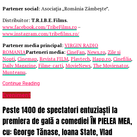
Partener social
: Asociația „România Zâmbește”.
Distribuitor:
T.R.I.B.E. Films
.
www.facebook.com/TribeFilms.ro
–
www.instagram.com/tribefilms.ro/
Partener media principal
:
VIRGIN RADIO
ROMANIA
Parteneri media
:
CineFan
,
News.ro
,
Zile și
Nopți
,
Cinemap
,
Revista FILM
,
Playtech
,
Happ.ro
,
Cinefilia
,
Daily Magazine
,
Filme-carti
,
MovieNews
,
The Movienator
,
Munteanu
.
Continue Reading
Eveniment
Peste 1400 de spectatori entuziaști la
premiera de gală a comediei ÎN PIELEA MEA,
cu: George Tănase, Ioana State, Vlad