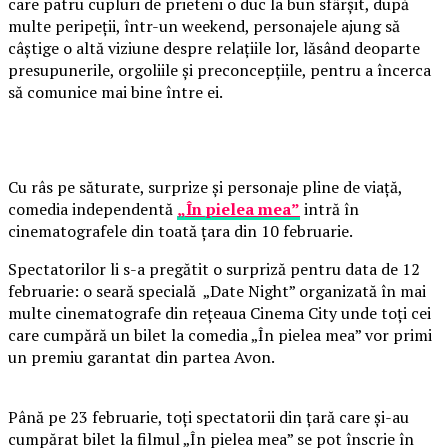
care patru cupluri de prieteni o duc la bun sfârșit, după
multe peripeții, într-un weekend, personajele ajung să
câștige o altă viziune despre relațiile lor, lăsând deoparte
presupunerile, orgoliile și preconcepțiile, pentru a încerca
să comunice mai bine între ei.
Cu râs pe săturate, surprize și personaje pline de viață,
comedia independentă
„În pielea mea”
intră în
cinematografele din toată țara din 10 februarie.
Spectatorilor li s-a pregătit o surpriză pentru data de 12
februarie: o seară specială „Date Night” organizată în mai
multe cinematografe din rețeaua Cinema City unde toți cei
care cumpără un bilet la comedia „În pielea mea” vor primi
un premiu garantat din partea Avon.
Până pe 23 februarie, toți spectatorii din țară care și-au
cumpărat bilet la filmul „În pielea mea” se pot înscrie în