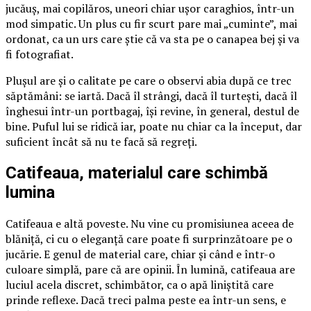
jucăuș, mai copilăros, uneori chiar ușor caraghios, într-un
mod simpatic. Un plus cu fir scurt pare mai „cuminte”, mai
ordonat, ca un urs care știe că va sta pe o canapea bej și va
fi fotografiat.
Plușul are și o calitate pe care o observi abia după ce trec
săptămâni: se iartă. Dacă îl strângi, dacă îl turtești, dacă îl
înghesui într-un portbagaj, își revine, în general, destul de
bine. Puful lui se ridică iar, poate nu chiar ca la început, dar
suficient încât să nu te facă să regreți.
Catifeaua, materialul care schimbă
lumina
Catifeaua e altă poveste. Nu vine cu promisiunea aceea de
blăniță, ci cu o eleganță care poate fi surprinzătoare pe o
jucărie. E genul de material care, chiar și când e într-o
culoare simplă, pare că are opinii. În lumină, catifeaua are
luciul acela discret, schimbător, ca o apă liniștită care
prinde reflexe. Dacă treci palma peste ea într-un sens, e