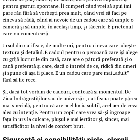
pentru gesturi spontane. Îl cumperi când vrei să spui îmi
pare rău fără să vorbești prea mult, când vrei să faci pe
cineva să râdă, când ai nevoie de un cadou care să umple o
cameră și să umple, în același timp, și tăcerile. E prietenul
care nu comentează.
Ursul din catifea e, de multe ori, pentru cineva care iubește
textura și detaliul. E cadoul pentru o persoană care își alege
cu grijă lucrurile din casă, care are o pătură preferată și o
cană preferată și care, dacă o întrebi de ce, ridică din umeri
și spune că așa îi place. E un cadou care pare mai „adult”
fără să fie rece.
Și, dacă tot vorbim de cadouri, contează și momentul. De
Ziua Îndrăgostiților sau de aniversări, catifeaua poate părea
mai specială, pentru că are acel luciu subtil, acel aer de ceva
ales cu intenție. Pentru un copil care vrea să-și îngroape
fața în urs la culcare, plușul e mai iertător și, sincer, mai
satisfăcător la nivel de confort brut.