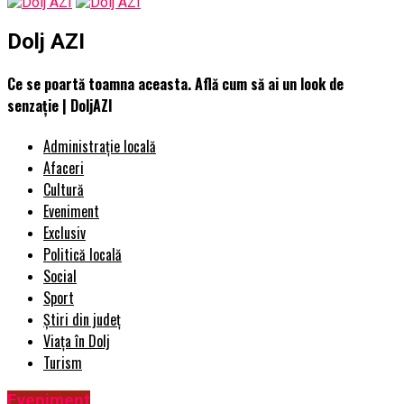
Dolj AZI
Ce se poartă toamna aceasta. Află cum să ai un look de
senzație | DoljAZI
Administrație locală
Afaceri
Cultură
Eveniment
Exclusiv
Politică locală
Social
Sport
Știri din județ
Viața în Dolj
Turism
Eveniment