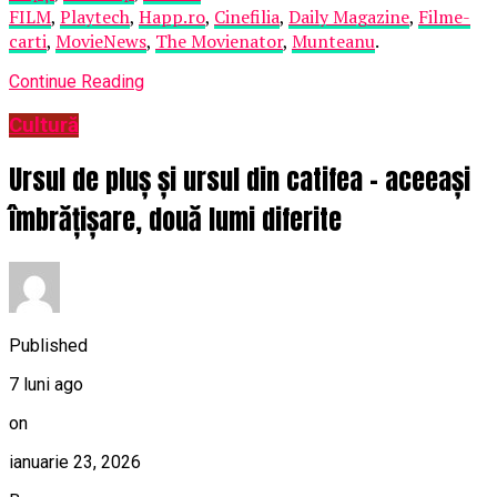
FILM
,
Playtech
,
Happ.ro
,
Cinefilia
,
Daily Magazine
,
Filme-
carti
,
MovieNews
,
The Movienator
,
Munteanu
.
Continue Reading
Cultură
Ursul de pluș și ursul din catifea – aceeași
îmbrățișare, două lumi diferite
Published
7 luni ago
on
ianuarie 23, 2026