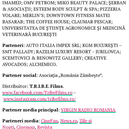
IMAMED; OMV PETROM; MIKO BEAUTY PALACE; ȘERBAN
& ASOCIAȚII; ESTEEM BODY SCULPT & SPA; PIZZERIA
VOLARE; MERLIN’S; DOWNTOWN FITNESS MATEI
BASARAB; THE COFFEE HOUSE; CLAUMAR PESCAR;
UNIVERSITATEA DE ȘTIINȚE AGRONOMICE ȘI MEDICINĂ
VETERINARĂ BUCUREȘTI
Parteneri
: AUTO ITALIA IMPEX SRL; KGM BUCUREȘTI –
SMT PALLADY; RAZELM LUXURY RESORT – JURILOVCA;
SCEMTOVICI & BENOWITZ GALLERY; CREATIVE
AVOCADOS; ALCHEMICO.
Partener social
: Asociația „România Zâmbește”.
Distribuitor:
T.R.I.B.E. Films
.
www.facebook.com/TribeFilms.ro
–
www.instagram.com/tribefilms.ro/
Partener media principal
:
VIRGIN RADIO ROMANIA
Parteneri media
:
CineFan
,
News.ro
,
Zile și
Nopți
,
Cinemap
,
Revista