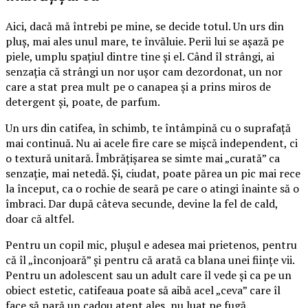
Aici, dacă mă întrebi pe mine, se decide totul. Un urs din
pluș, mai ales unul mare, te învăluie. Perii lui se așază pe
piele, umplu spațiul dintre tine și el. Când îl strângi, ai
senzația că strângi un nor ușor cam dezordonat, un nor
care a stat prea mult pe o canapea și a prins miros de
detergent și, poate, de parfum.
Un urs din catifea, în schimb, te întâmpină cu o suprafață
mai continuă. Nu ai acele fire care se mișcă independent, ci
o textură unitară. Îmbrățișarea se simte mai „curată” ca
senzație, mai netedă. Și, ciudat, poate părea un pic mai rece
la început, ca o rochie de seară pe care o atingi înainte să o
îmbraci. Dar după câteva secunde, devine la fel de cald,
doar că altfel.
Pentru un copil mic, plușul e adesea mai prietenos, pentru
că îl „înconjoară” și pentru că arată ca blana unei ființe vii.
Pentru un adolescent sau un adult care îl vede și ca pe un
obiect estetic, catifeaua poate să aibă acel „ceva” care îl
face să pară un cadou atent ales, nu luat pe fugă.