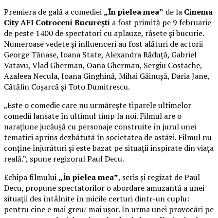
Premiera de gală a comediei
„În pielea mea”
de la
Cinema
City AFI Cotroceni București
a fost primită pe 9 februarie
de peste 1400 de spectatori cu aplauze, râsete și bucurie.
Numeroase vedete și influenceri au fost alături de actorii
George Tănase, Ioana State, Alexandra Răduță, Gabriel
Vatavu, Vlad Gherman, Oana Gherman, Sergiu Costache,
Azaleea Necula, Ioana Ginghină, Mihai Găinușă, Daria Jane,
Cătălin Coșarcă și Toto Dumitrescu.
„Este o comedie care nu urmărește tiparele ultimelor
comedii lansate în ultimul timp la noi. Filmul are o
narațiune jucăușă cu personaje construite în jurul unei
tematici aprins dezbătută în societatea de astăzi. Filmul nu
conține înjurături și este bazat pe situații inspirate din viața
reală.”, spune regizorul Paul Decu.
Echipa filmului
„În pielea mea”
, scris și regizat de Paul
Decu, propune spectatorilor o abordare amuzantă a unei
situații des întâlnite în micile certuri dintr-un cuplu:
pentru cine e mai greu/ mai ușor. În urma unei provocări pe