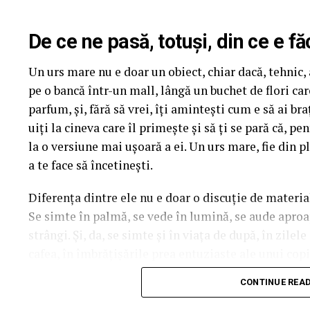
Până pe 23 februarie, toți spectatorii din țară care ș
De ce ne pasă, totuși, din ce e fă
mea” se pot înscrie în cursa pentru un iPhone 17 Pr
Un urs mare nu e doar un obiect, chiar dacă, tehnic, a
biletului la cinema în
formularul dedicat concursul
pe o bancă într-un mall, lângă un buchet de flori ca
sorți pe 24 februarie.
parfum, și, fără să vrei, îți amintești cum e să ai b
După proiecțiile speciale din Arad, Timișoara, Alba 
uiți la cineva care îl primește și să ți se pară că, p
Mare, Oradea, cu săli pline, multe aplauze, râsete ș
la o versiune mai ușoară a ei. Un urs mare, fie din pl
curioși și încântați de poveste și de prestațiile act
a te face să încetinești.
în mai multe orașe.
Diferența dintre ele nu e doar o discuție de materia
Se simte în palmă, se vede în lumină, se aude aproape
Pe
11 februarie
va avea loc proiecția specială
„În 
strângi. Și, da, se simte și în viața de după, în zilel
Park Constanța
,
de la 18:30
, unde
regizorul Pau
cafea, în îmbrățișările prea entuziaste ale unui copil
originari din Constanța și împrejurimi, vor prezenta
acesta e noul ei tron.
State, Alexandra Răduță și Gabriel Vatavu.
CONTINUE REA
Ce înseamnă, de fapt, plușul
Cinema City Shopping City Galați
invită specta