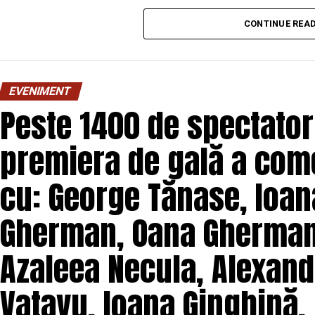
Costache, Oana Gherman, Vlad Gherman, Azal
CONTINUE REA
Gabriel Vatavu, alături de Ioana Ginghină, Mi
O comedie savuroasă despre un „schimb de roluri” pe
unui weekend, ce se dovedește un mod haios prin ca
EVENIMENT
mai bine partenerii și să renunțe la orgolii și precon
Peste 1400 de spectatori
experiență de cinema relaxantă și amuzantă.
premiera de gală a come
Regizorul și scenaristul Paul Decu
, absolvent a
„I.L.Caragiale” și al masteratului în regie de film 
cu: George Tănase, Ioana
realizarea primului său lungmetraj cu o echipă de p
Pădurețu (imagine), Bogdan Ivanovici (sunet),
Gherman, Oana Gherman,
Vass (costume)
.
Azaleea Necula, Alexand
O comedie actuală și colorată, filmul
„În pielea 
februarie, distribuit de T.R.I.B.E. Films.
Vatavu, Ioana Ginghină,