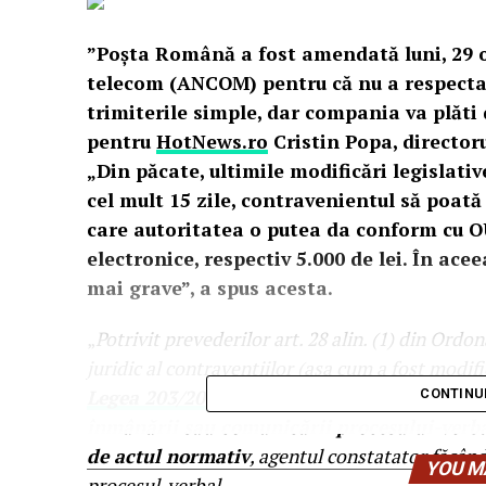
​​”Poşta Română a fost amendată luni, 29 o
telecom (ANCOM) pentru că nu a respecta
trimiterile simple, dar compania va plăti d
pentru
HotNews.ro
Cristin Popa, director
„Din păcate, ultimile modificări legislati
cel mult 15 zile, contravenientul să poa
care autoritatea o putea da conform cu 
electronice, respectiv 5.000 de lei. În acee
mai grave”, a spus acesta.
„
Potrivit prevederilor art. 28 alin. (1) din Ord
juridic al contravenţiilor (aşa cum a fost modifi
Legea 203/2018
) „
Contravenientul poate achi
CONTINU
înmânării sau comunicării procesului-verb
de actul normativ
, agentul constatator făcân
YOU M
procesul-verbal.