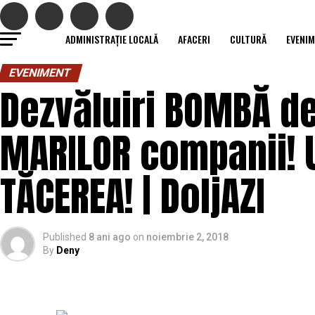
ADMINISTRAȚIE LOCALĂ
AFACERI
CULTURĂ
EVENI
EVENIMENT
Dezvăluiri BOMBĂ d
MARILOR companii! 
TĂCEREA! | DoljAZI
Published
8 ani ago
on
noiembrie 2, 2018
By
Deny