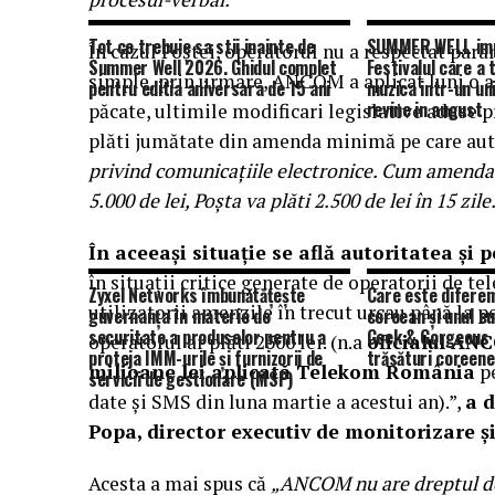
Tot ce trebuie sa stii inainte de
SUMMER WELL impl
În cazul Poştei, operatorul nu a respectat para
Summer Well 2026. Ghidul complet
Festivalul care a
simple, prin urmare, ANCOM a aplicat luni o a
pentru editia aniversara de 15 ani
muzica intr-un un
revine in august
păcate, ultimile modificari legislative aduse p
plăti jumătate din amenda minimă pe care aut
privind comunicaţiile electronice. Cum amend
5.000 de lei, Poşta va plăti 2.500 de lei în 15 zile
În aceeaşi situaţie se află autoritatea şi
în situaţii critice generate de operatorii de t
Zyxel Networks îmbunătățește
Care este diferen
utilizatorii amenzile în trecut urcau până la pes
guvernanța în materie de
coreean și unul e
securitate a produselor pentru a
Geek & Gorgeous
operatorul ar plăti 2500 lei. (n.a
oficialul AN
proteja IMM-urile și furnizorii de
trăsături coreene
milioane lei aplicată Telekom România
pe
servicii de gestionare (MSP)
date şi SMS din luna martie a acestui an).”,
a d
Popa, director executiv de monitorizare ş
Acesta a mai spus că
„ANCOM nu are dreptul de a