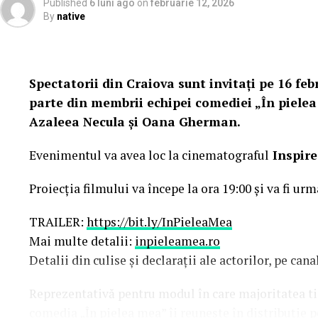
Published
6 luni ago
on
februarie 12, 2026
By
native
Spectatorii din Craiova sunt invitați pe 16 febr
parte din membrii echipei comediei „În pielea
Azaleea Necula și Oana Gherman.
Evenimentul va avea loc la cinematograful
Inspire
Proiecția filmului va începe la ora 19:00 și va fi urm
TRAILER:
https://bit.ly/InPieleaMea
Mai multe detalii:
inpieleamea.ro
Detalii din culise și declarații ale actorilor, pe ca
Reprezentativă pentru modul în care majoritatea tine
comedia „În pielea mea” îi reunește în distribuție 