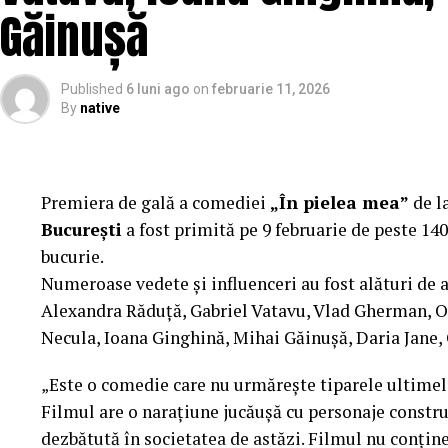
Mai multe detalii, imagini de la filmări, fragmente d
Găinușă
sunt disponibile pe paginile social media ale filmu
„În Pielea Mea”
este un film produs de: CB MO
Published
6 luni ago
on
februarie 11, 2026
By
native
Producător asociat: MAGNETIC MEDIA PRODUCTION
Manager producție: Iulia Cezara Roșu.
Casting: ELEPHANT MEDIA.
Premiera de gală a comediei
„În pielea mea”
de l
București
a fost primită pe 9 februarie de peste 140
Realizat cu sprijinul:
bucurie.
Numeroase vedete și influenceri au fost alături de 
Co-finanțatori:
C&C HOUSE RESIDENCE, S&I BE
Alexandra Răduță, Gabriel Vatavu, Vlad Gherman, 
FREON
Necula, Ioana Ginghină, Mihai Găinușă, Daria Jane,
Sponsori
: CLINICA RMN TINERETULUI; CLINIC
„Este o comedie care nu urmărește tiparele ultimelo
PALACE; ȘERBAN & ASOCIAȚII; ESTEEM BODY SC
Filmul are o narațiune jucăușă cu personaje construi
MERLIN’S; DOWNTOWN FITNESS MATEI BASARA
dezbătută în societatea de astăzi. Filmul nu conține 
PESCAR; UNIVERSITATEA DE ȘTIINȚE AGRONOMI