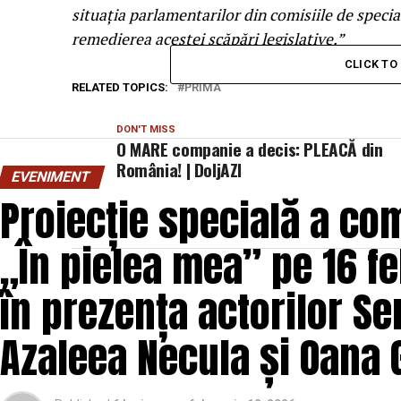
situaţia parlamentarilor din comisiile de specia
remedierea acestei scăpări legislative.”
CLICK T
RELATED TOPICS:
PRIMA
DON'T MISS
O MARE companie a decis: PLEACĂ din
România! | DoljAZI
EVENIMENT
Proiecție specială a com
„În pielea mea” pe 16 fe
în prezența actorilor Se
Azaleea Necula și Oana