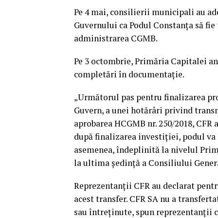
Pe 4 mai, consilierii municipali au ad
Guvernului ca Podul Constanţa să fie 
administrarea CGMB.
Pe 3 octombrie, Primăria Capitalei a
completări în documentaţie.
„Următorul pas pentru finalizarea pr
Guvern, a unei hotărâri privind tran
aprobarea HCGMB nr. 250/2018, CFR a s
după finalizarea investiţiei, podul va
asemenea, îndeplinită la nivelul Prim
la ultima şedinţă a Consiliului Gener
Reprezentanţii CFR au declarat pent
acest transfer. CFR SA nu a transferta
sau întreţinute, spun reprezentanţii 