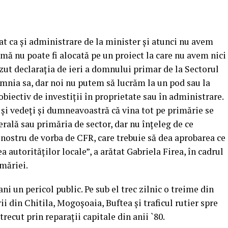
rat ca şi administrare de la minister şi atunci nu avem
mă nu poate fi alocată pe un proiect la care nu avem nici
zut declaraţia de ieri a domnului primar de la Sectorul
 domnia sa, dar noi nu putem să lucrăm la un pod sau la
biectiv de investiţii în proprietate sau în administrare.
 şi vedeţi şi dumneavoastră că vina tot pe primărie se
erală sau primăria de sector, dar nu înţeleg de ce
 nostru de vorba de CFR, care trebuie să dea aprobarea ce
a autorităţilor locale”, a arătat Gabriela Firea, în cadrul
imăriei.
ni un pericol public. Pe sub el trec zilnic o treime din
ii din Chitila, Mogoşoaia, Buftea şi traficul rutier spre
recut prin reparaţii capitale din anii `80.