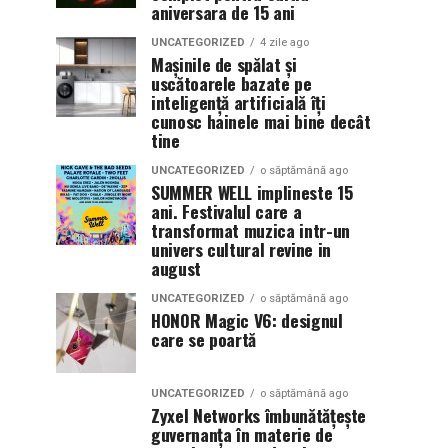
aniversara de 15 ani
UNCATEGORIZED
4 zile ago
Mașinile de spălat și
uscătoarele bazate pe
inteligență artificială îți
cunosc hainele mai bine decât
tine
UNCATEGORIZED
o săptămână ago
SUMMER WELL implineste 15
ani. Festivalul care a
transformat muzica intr-un
univers cultural revine in
august
UNCATEGORIZED
o săptămână ago
HONOR Magic V6: designul
care se poartă
UNCATEGORIZED
o săptămână ago
Zyxel Networks îmbunătățește
guvernanța în materie de