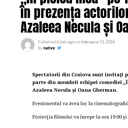
în prezența actorilo
Azaleea Necula și 
Published
6 luni ago
on
februarie 12, 2026
By
native
Spectatorii din Craiova sunt invitați p
parte din membrii echipei comediei „Î
Azaleea Necula și Oana Gherman.
Evenimentul va avea loc la cinematografu
Proiecția filmului va începe la ora 19:00 și