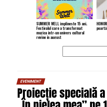
SUMMER WELL implineste 15 ani.
HONOR 
Festivalul care a transformat
poartă
muzica intr-un univers cultural
revine in august
EVENIMENT
Proiecție specială a
„În pielea mea” pe 1