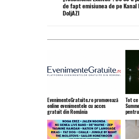
de fapt emisiunea de pe Kanal 
DoljAZI
EvenimenteGratuite.ro promovează
Tot ce 
online evenimentele cu acces
Summer
gratuit din România
pentru