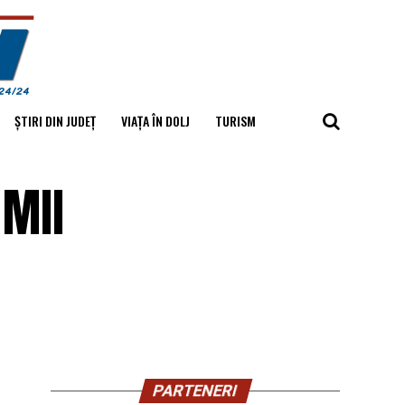
ȘTIRI DIN JUDEȚ
VIAȚA ÎN DOLJ
TURISM
 MII
PARTENERI