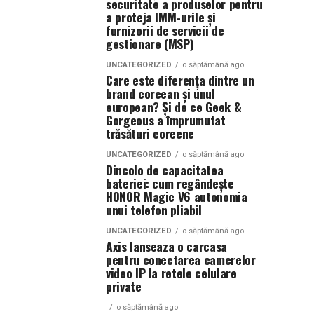
securitate a produselor pentru
a proteja IMM-urile și
furnizorii de servicii de
gestionare (MSP)
UNCATEGORIZED
o săptămână ago
Care este diferența dintre un
brand coreean și unul
european? Și de ce Geek &
Gorgeous a împrumutat
trăsături coreene
UNCATEGORIZED
o săptămână ago
Dincolo de capacitatea
bateriei: cum regândește
HONOR Magic V6 autonomia
unui telefon pliabil
UNCATEGORIZED
o săptămână ago
Axis lanseaza o carcasa
pentru conectarea camerelor
video IP la retele celulare
private
o săptămână ago