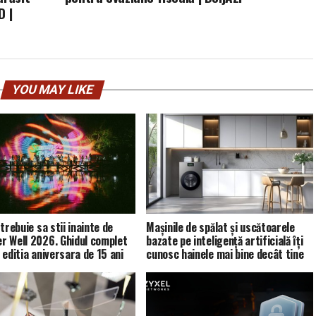
D |
YOU MAY LIKE
trebuie sa stii inainte de
Mașinile de spălat și uscătoarele
 Well 2026. Ghidul complet
bazate pe inteligență artificială îți
 editia aniversara de 15 ani
cunosc hainele mai bine decât tine