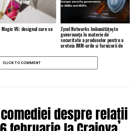
Magic V6: designul care se
Zyxel Networks îmbunătățește
guvernanța în materie de
securitate a produselor pentru a
proteja IMM-urile și furnizorii de
servicii de gestionare (MSP)
CLICK TO COMMENT
 comediei despre relații
6 februarie la Craiova,