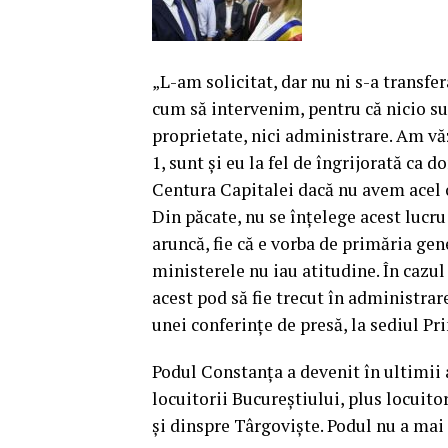
„L-am solicitat, dar nu ni s-a transfe
cum să intervenim, pentru că nicio su
proprietate, nici administrare. Am vă
1, sunt şi eu la fel de îngrijorată ca
Centura Capitalei dacă nu avem acel o
Din păcate, nu se înţelege acest lucru
aruncă, fie că e vorba de primăria gen
ministerele nu iau atitudine. În cazul
acest pod să fie trecut în administrare
unei conferinţe de presă, la sediul Pr
Podul Constanţa a devenit în ultimii a
locuitorii Bucureştiului, plus locuitor
şi dinspre Târgovişte. Podul nu a mai t