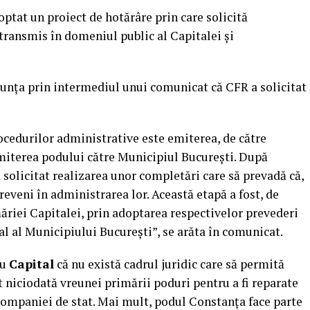
optat un proiect de hotărâre prin care solicită
transmis în domeniul public al Capitalei şi
nunţa prin intermediul unui comunicat că CFR a solicitat
ocedurilor administrative este emiterea, de către
smiterea podului către Municipiul Bucureşti. După
olicitat realizarea unor completări care să prevadă că,
 reveni în administrarea lor. Această etapă a fost, de
ăriei Capitalei, prin adoptarea respectivelor prevederi
al al Municipiului Bucureşti”, se arăta în comunicat.
ru
Capital
că nu există cadrul juridic care să permită
t niciodată vreunei primării poduri pentru a fi reparate
companiei de stat. Mai mult, podul Constanţa face parte