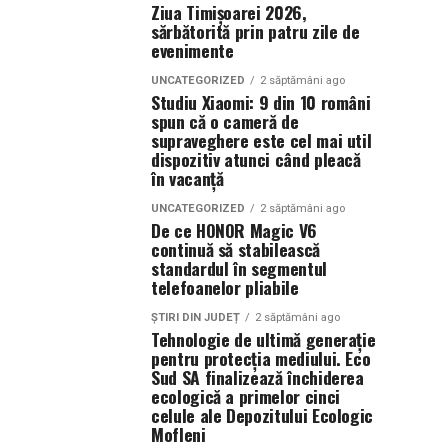
Ziua Timișoarei 2026,
sărbătorită prin patru zile de
evenimente
UNCATEGORIZED
2 săptămâni ago
Studiu Xiaomi: 9 din 10 români
spun că o cameră de
supraveghere este cel mai util
dispozitiv atunci când pleacă
în vacanță
UNCATEGORIZED
2 săptămâni ago
De ce HONOR Magic V6
continuă să stabilească
standardul în segmentul
telefoanelor pliabile
ȘTIRI DIN JUDEȚ
2 săptămâni ago
Tehnologie de ultimă generație
pentru protecția mediului. Eco
Sud SA finalizează închiderea
ecologică a primelor cinci
celule ale Depozitului Ecologic
Mofleni