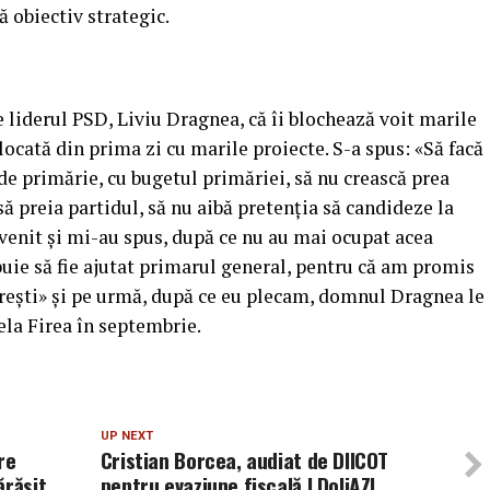
ă obiectiv strategic.
e liderul PSD, Liviu Dragnea, că îi blochează voit marile
locată din prima zi cu marile proiecte. S-a spus: «Să facă
 de primărie, cu bugetul primăriei, să nu crească prea
să preia partidul, să nu aibă pretenţia să candideze la
 venit şi mi-au spus, după ce nu au mai ocupat acea
buie să fie ajutat primarul general, pentru că am promis
ureşti» şi pe urmă, după ce eu plecam, domnul Dragnea le
ela Firea în septembrie.
UP NEXT
re
Cristian Borcea, audiat de DIICOT
ărăsit
pentru evaziune fiscală | DoljAZI