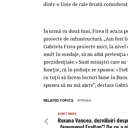
dintr-o linie de cale ferată considerat
În urmă cu două luni, Firea îl acuza p
proiecte de infrastructură. „Am fost b
Gabriela Firea proiecte mici, la nivel
mult în sondaje, să nu aibă pretenţia 
prezidenţiale.» Sunt miniştri care au
funcţie, că în şedinţe se spunea: «Tre
cu toţii să facem lucruri bune în Buc
spunea să nu mă ajute“, declara Gabri
RELATED TOPICS:
PRIMA
DON'T MISS
Roxana Vancea, dezvăluiri desp
„fenomenul Exalton”! De ce a p