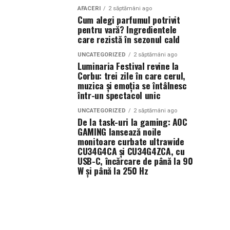
AFACERI
2 săptămâni ago
Cum alegi parfumul potrivit
pentru vară? Ingredientele
care rezistă în sezonul cald
UNCATEGORIZED
2 săptămâni ago
Luminaria Festival revine la
Corbu: trei zile în care cerul,
muzica și emoția se întâlnesc
într-un spectacol unic
UNCATEGORIZED
2 săptămâni ago
De la task-uri la gaming: AOC
GAMING lansează noile
monitoare curbate ultrawide
CU34G4CA și CU34G4ZCA, cu
USB-C, încărcare de până la 90
W și până la 250 Hz