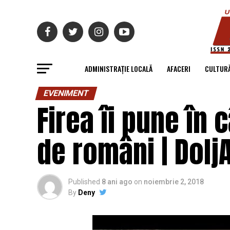
ADMINISTRAȚIE LOCALĂ
AFACERI
CULTUR
EVENIMENT
Firea îi pune în 
de români | DoljA
Published
8 ani ago
on
noiembrie 2, 2018
By
Deny