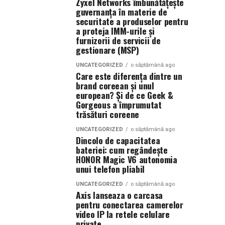
Zyxel Networks îmbunătățește
guvernanța în materie de
securitate a produselor pentru
a proteja IMM-urile și
furnizorii de servicii de
gestionare (MSP)
UNCATEGORIZED
o săptămână ago
Care este diferența dintre un
brand coreean și unul
european? Și de ce Geek &
Gorgeous a împrumutat
trăsături coreene
UNCATEGORIZED
o săptămână ago
Dincolo de capacitatea
bateriei: cum regândește
HONOR Magic V6 autonomia
unui telefon pliabil
UNCATEGORIZED
o săptămână ago
Axis lanseaza o carcasa
pentru conectarea camerelor
video IP la retele celulare
private