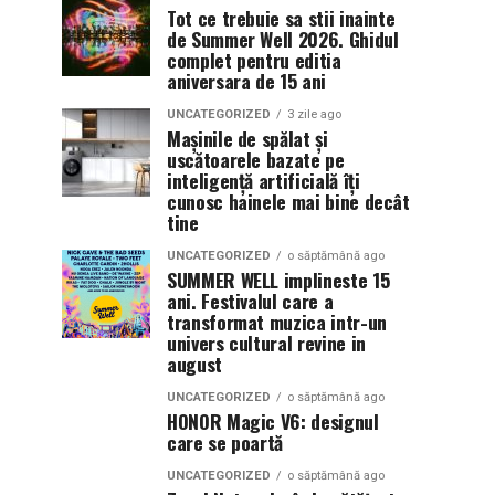
Tot ce trebuie sa stii inainte
de Summer Well 2026. Ghidul
complet pentru editia
aniversara de 15 ani
UNCATEGORIZED
3 zile ago
Mașinile de spălat și
uscătoarele bazate pe
inteligență artificială îți
cunosc hainele mai bine decât
tine
UNCATEGORIZED
o săptămână ago
SUMMER WELL implineste 15
ani. Festivalul care a
transformat muzica intr-un
univers cultural revine in
august
UNCATEGORIZED
o săptămână ago
HONOR Magic V6: designul
care se poartă
UNCATEGORIZED
o săptămână ago