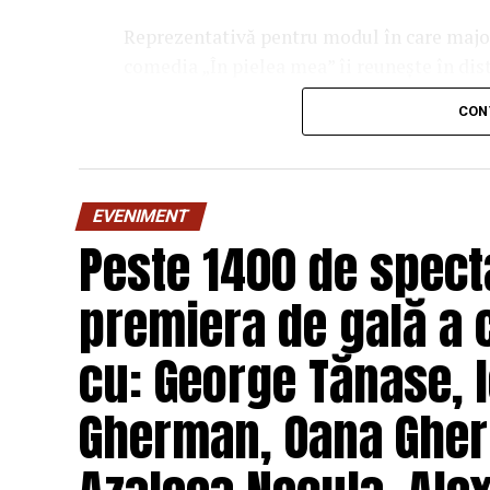
Reprezentativă pentru modul în care majori
comedia „În pielea mea” îi reunește în dis
Costache, Oana Gherman, Vlad Gherma
CON
Gabriel Vatavu, alături de Ioana Ging
O comedie savuroasă despre un „schimb de r
unui weekend, ce se dovedește un mod haio
EVENIMENT
mai bine partenerii și să renunțe la orgolii
Peste 1400 de specta
experiență de cinema relaxantă și amuzan
premiera de gală a 
Regizorul și scenaristul Paul Decu
, ab
„I.L.Caragiale” și al masteratului în regie
cu: George Tănase, I
realizarea primului său lungmetraj cu o ec
Pădurețu (imagine), Bogdan Ivanovici 
Gherman, Oana Gher
Vass (costume)
.
O comedie actuală și colorată, filmul
„În 