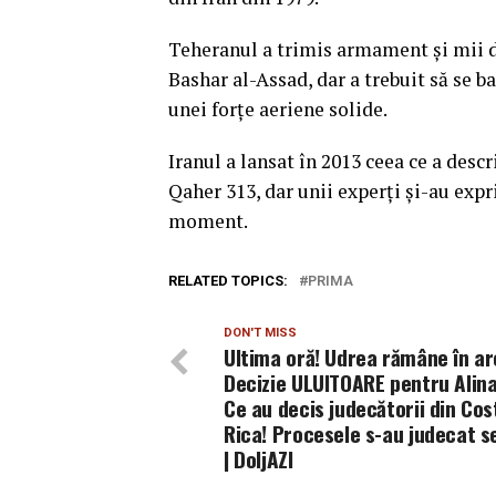
Teheranul a trimis armament şi mii de 
Bashar al-Assad, dar a trebuit să se b
unei forţe aeriene solide.
Iranul a lansat în 2013 ceea ce a desc
Qaher 313, dar unii experţi şi-au expr
moment.
RELATED TOPICS:
PRIMA
DON'T MISS
Ultima oră! Udrea rămâne în ar
Decizie ULUITOARE pentru Alina
Ce au decis judecătorii din Cos
Rica! Procesele s-au judecat s
| DoljAZI