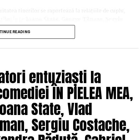
tatea tinerilor se raportează la relațiile de cuplu,
tribuție pe
Ioana State, George Tănase, Sergiu
n, Azaleea Necula, Alexandra Răduță,
TINUE READING
hină, Mihai Găinușă, Daria Jane
și alții.
oluri” pe care patru cupluri îl acceptă pe durata
s prin care protagoniștii reușesc să-și cunoască
 și preconcepții, „
În pielea mea”
propune o
tori entuziaști la
tă.
comediei ÎN PIELEA MEA,
solvent al Facultății de Teatru UNATC
 de film de la MetFilm School Londra, a colaborat la
oana State, Vlad
hipă de profesioniști din care fac parte
Adrian
(sunet), Anca Miron (scenografie), Francisca
man, Sergiu Costache,
pielea mea”
are premiera națională pe 10