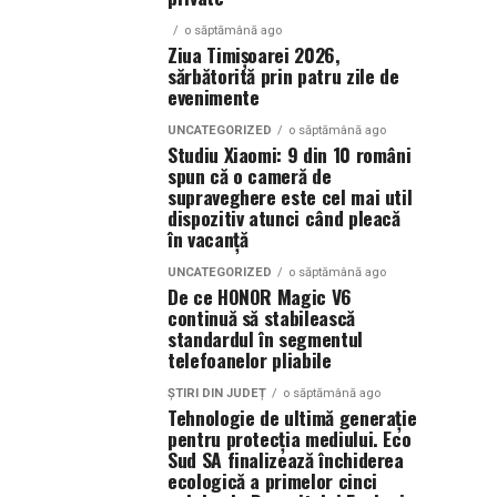
o săptămână ago
Ziua Timișoarei 2026,
sărbătorită prin patru zile de
evenimente
UNCATEGORIZED
o săptămână ago
Studiu Xiaomi: 9 din 10 români
spun că o cameră de
supraveghere este cel mai util
dispozitiv atunci când pleacă
în vacanță
UNCATEGORIZED
o săptămână ago
De ce HONOR Magic V6
continuă să stabilească
standardul în segmentul
telefoanelor pliabile
ȘTIRI DIN JUDEȚ
o săptămână ago
Tehnologie de ultimă generație
pentru protecția mediului. Eco
Sud SA finalizează închiderea
ecologică a primelor cinci