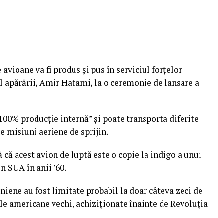
avioane va fi produs şi pus în serviciul forţelor
l apărării, Amir Hatami, la o ceremonie de lansare a
100% producţie internă” şi poate transporta diferite
e misiuni aeriene de sprijin.
ă că acest avion de luptă este o copie la indigo a unui
n SUA în anii ’60.
niene au fost limitate probabil la doar câteva zeci de
ele americane vechi, achiziţionate înainte de Revoluţia