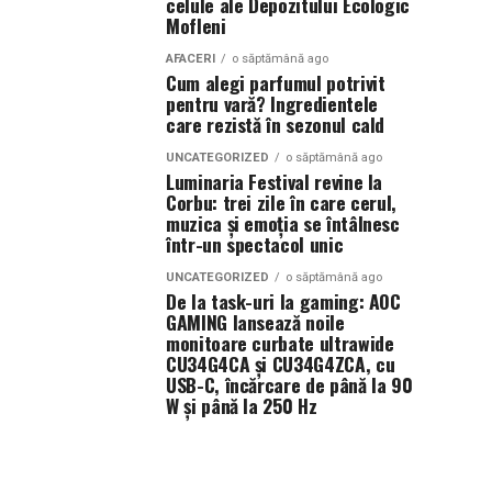
celule ale Depozitului Ecologic
Mofleni
AFACERI
o săptămână ago
Cum alegi parfumul potrivit
pentru vară? Ingredientele
care rezistă în sezonul cald
UNCATEGORIZED
o săptămână ago
Luminaria Festival revine la
Corbu: trei zile în care cerul,
muzica și emoția se întâlnesc
într-un spectacol unic
UNCATEGORIZED
o săptămână ago
De la task-uri la gaming: AOC
GAMING lansează noile
monitoare curbate ultrawide
CU34G4CA și CU34G4ZCA, cu
USB-C, încărcare de până la 90
W și până la 250 Hz