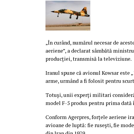
„În curând, numărul necesar de aceste 
aeriene”, a declarat sâmbătă ministru
producţiei, transmisă la televiziune.
Iranul spune că avionul Kowsar este „
arme, urmând a fi folosit pentru scurt
Totuşi, unii experţi militari consider
model F-5 produs pentru prima dată î
Conform Agerpres, forţele aeriene ira
avioane de luptă: fie ruseşti, fie mod
din Iran din 1979.