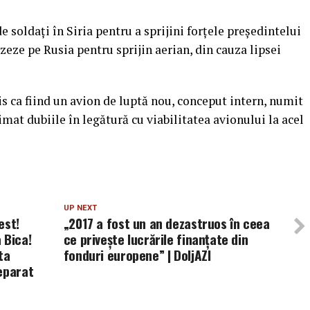
soldaţi în Siria pentru a sprijini forţele preşedintelui
azeze pe Rusia pentru sprijin aerian, din cauza lipsei
ris ca fiind un avion de luptă nou, conceput intern, numit
imat dubiile în legătură cu viabilitatea avionului la acel
UP NEXT
est!
„2017 a fost un an dezastruos în ceea
 Bica!
ce privește lucrările finanțate din
ta
fonduri europene” | DoljAZI
eparat