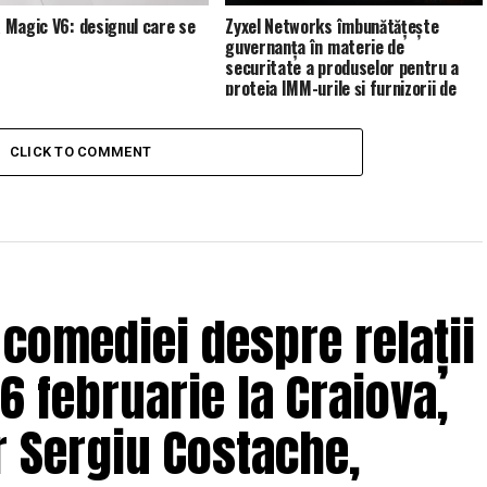
Magic V6: designul care se
Zyxel Networks îmbunătățește
guvernanța în materie de
securitate a produselor pentru a
proteja IMM-urile și furnizorii de
servicii de gestionare (MSP)
CLICK TO COMMENT
 comediei despre relații
6 februarie la Craiova,
r Sergiu Costache,