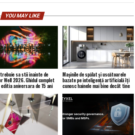
YOU MAY LIKE
trebuie sa stii inainte de
Mașinile de spălat și uscătoarele
 Well 2026. Ghidul complet
bazate pe inteligență artificială îți
 editia aniversara de 15 ani
cunosc hainele mai bine decât tine