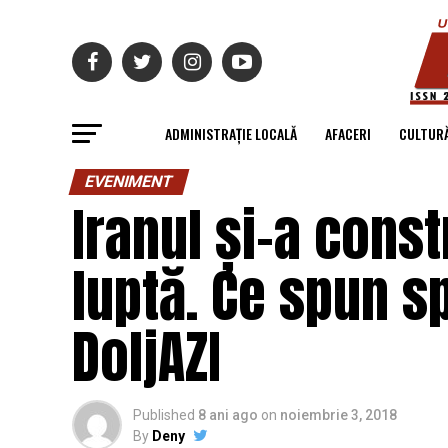
ADMINISTRAȚIE LOCALĂ
AFACERI
CULTUR
EVENIMENT
Iranul și-a const
luptă. Ce spun sp
DoljAZI
Published
8 ani ago
on
noiembrie 3, 2018
By
Deny