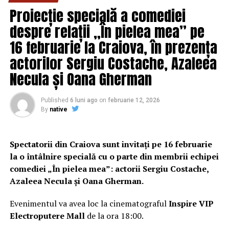
DON'T MISS
Proiecție specială a comediei
Românul GENIAL care a impresionat lumea întreagă! La
25 de ani a obținut un titlu MAGISTRAL pentru România!
despre relații „În pielea mea” pe
Povestea uimitoare a lui Cornel | DoljAZI
16 februarie la Craiova, în prezența
actorilor Sergiu Costache, Azaleea
Necula și Oana Gherman
Published
6 luni ago
on
februarie 12, 2026
By
native
Spectatorii din Craiova sunt invitați pe 16 februarie
la o întâlnire specială cu o parte din membrii echipei
comediei „În pielea mea”: actorii Sergiu Costache,
Azaleea Necula și Oana Gherman.
Evenimentul va avea loc la cinematograful
Inspire VIP
Electroputere Mall
de la ora 18:00.