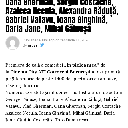
Oana Gherman, Sergiu Costache,
reușesc să-și cunoască mai bine partenerii și să renunțe
Azaleea Necula, Alexandra Răduță,
la orgolii și preconcepții, „
În pielea mea”
propune o
Gabriel Vatavu, Ioana Ginghină,
experiență de cinema relaxantă și amuzantă.
Daria Jane, Mihai Găinușă
Regizorul și scenaristul Paul Decu
, absolvent al
Facultății de Teatru UNATC „I.L.Caragiale” și al
Published
6 luni ago
on
februarie 11, 2026
masteratului în regie de film de la MetFilm School
By
native
Londra, a colaborat la realizarea primului său
lungmetraj cu o echipă de profesioniști din care fac
parte
Adrian Pădurețu (imagine), Bogdan Ivanovici
Premiera de gală a comediei
„În pielea mea”
de
(sunet), Anca Miron (scenografie), Francisca Vass
la
Cinema City AFI Cotroceni București
a fost primită
(costume)
.
pe 9 februarie de peste 1400 de spectatori cu aplauze,
râsete și bucurie.
O comedie actuală și colorată, filmul
„În pielea mea”
Numeroase vedete și influenceri au fost alături de actorii
are premiera națională pe 10 februarie, distribuit de
George Tănase, Ioana State, Alexandra Răduță, Gabriel
T.R.I.B.E. Films.
Vatavu, Vlad Gherman, Oana Gherman, Sergiu Costache,
Azaleea Necula, Ioana Ginghină, Mihai Găinușă, Daria
Mai multe detalii, imagini de la filmări, fragmente din
Jane, Cătălin Coșarcă și Toto Dumitrescu.
film și declarații din partea actorilor sunt disponibile pe