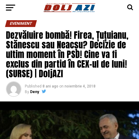
EVENIMENT
Dezvăluire bombă! Firea, Țuțuianu,
Stănescu sau Neacșu? Decizie de
ultim moment în PSD! Cine va fi
exclus din partid în CEX-ul de luni!
(SURSE) | DoljAZI
Published
8 ani ago
on
noiembrie 4, 2018
By
Deny