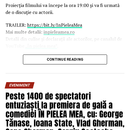
Proiecția filmului va începe la ora 19:00 și va fi urmată
de o discuție cu actorii.
TRAILER:
https://bit.ly/InPieleaMea
Mai multe detalii:
inpieleamea.ro
Detalii din culise și declarații ale actorilor, pe canalul de
YouTube
„În pielea mea”
.
Reprezentativă pentru modul în care majoritatea
CONTINUE READING
tinerilor se raportează la relațiile de cuplu, comedia „În
pielea mea” îi reunește în distribuție pe
Ioana State,
George Tănase, Sergiu Costache, Oana Gherman,
EVENIMENT
Vlad Gherman, Azaleea Necula, Alexandra Răduță,
Peste 1400 de spectatori
Gabriel Vatavu, alături de Ioana Ginghină, Mihai
Găinușă, Daria Jane
și alții.
entuziaști la premiera de gală a
comediei ÎN PIELEA MEA, cu: George
O comedie savuroasă despre un „schimb de roluri” pe
Tănase, Ioana State, Vlad Gherman,
care patru cupluri îl acceptă pe durata unui weekend, ce
se dovedește un mod haios prin care protagoniștii