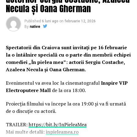
Necula și Oana Gherman
Published
6 luni ago
on
februarie 12, 2026
By
native
Spectatorii din Craiova sunt invitați pe 16 februarie
la o întâlnire specială cu o parte din membrii echipei
comediei „În pielea mea”: actorii Sergiu Costache,
Azaleea Necula și Oana Gherman.
Evenimentul va avea loc la cinematograful
Inspire VIP
Electroputere Mall
de la ora 18:00.
Proiecția filmului va începe la ora 19:00 și va fi urmată
de o discuție cu actorii.
TRAILER:
https://bit.ly/InPieleaMea
Mai multe detalii:
inpieleamea.ro