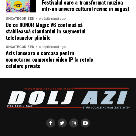
Festivalul care a transformat muzica
lampă, un urs din catifea poate părea aproape
Partener media principal
:
VIRGIN RADIO ROMANIA
intr-un univers cultural revine in august
cinematografic, genul de obiect care face decorul să
pară mai scump decât e. Într-o lumină foarte rece, de
Parteneri media
:
CineFan
,
News.ro
,
Zile și
UNCATEGORIZED
o săptămână ago
De ce HONOR Magic V6 continuă să
neon, se poate vedea și partea mai practică: orice urmă
Nopți
,
Cinemap
,
Revista
stabilească standardul în segmentul
de mână, orice zonă „mângâiată invers” se observă. Nu e
FILM
,
Playtech
,
Happ.ro
,
Cinefilia
,
Daily
telefoanelor pliabile
un defect, e natura materialului.
Magazine
,
Filme-carti
,
MovieNews
,
The
UNCATEGORIZED
o săptămână ago
Movienator
,
Munteanu
.
Axis lanseaza o carcasa pentru
Rezistență, uzură și micile
conectarea camerelor video IP la retele
celulare private
semne ale vieții
Plușul e ca un pulover purtat des. Cu timpul, firele se
pot aplatiza în zonele în care e ținut mereu, mai ales pe
burtă și pe lăbuțe. Dacă e un pluș cu fir lung, se poate
încâlci ușor și poate prinde scame. Dar are o mare
calitate: micile semne de folosire arată, de multe ori, ca
o dovadă de atașament. Un urs de pluș ușor ciufulit pare
iubit.