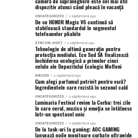
cameră de supraveghere este cel mai util
dispozitiv atunci când pleacă în vacanță
Un urs din material tip catifea, mai ales dacă vorbim
Caravana
„În pielea mea”
ajunge la
Cinema City
despre catifea sintetică (care se folosește des pentru
UNCATEGORIZED
o săptămână ago
Shopping City Ploiești, pe 18 februarie,
de la 18:30, la
jucării, pentru că e mai rezistentă și mai ușor de
De ce HONOR Magic V6 continuă să
proiecția specială introdusă de regizorul
stabilească standardul în segmentul
Paul Decu
,
întreținut), are un aer mai „de decor”, mai matur. Nu în
telefoanelor pliabile
alături de actorii
Ioana State, Vlad și Oana Gherman,
sensul rece, nu ca un obiect care nu trebuie atins, ci ca
Azaleea Necula și Gabriel Vatavu.
un cadou care se potrivește într-o cameră aranjată cu
ȘTIRI DIN JUDEȚ
o săptămână ago
Tehnologie de ultimă generație pentru
grijă. Te vezi lăsându-l lângă perne, într-un colț, și
protecția mediului. Eco Sud SA finalizează
O comedie actuală și spumoasă, filmul
„În pielea
totuși îl iei în brațe când ești obosit. Doar că senzația e
închiderea ecologică a primelor cinci
mea”
este distribuit de T.R.I.B.E. Films.
diferită.
celule ale Depozitului Ecologic Mofleni
TRAILER:
https://bit.ly/InPieleaMea
AFACERI
o săptămână ago
Catifeaua nu te gâdilă. Nu are părul acela care îți face
Cum alegi parfumul potrivit pentru vară?
Site oficial:
inpieleamea.ro
pielea să zâmbească. Te mângâie altfel, mai neted, mai
Ingredientele care rezistă în sezonul cald
dens, mai uniform. Uneori, când e de calitate bună, pare
Mai multe detalii, imagini de la filmări, fragmente din
UNCATEGORIZED
o săptămână ago
aproape răcoroasă la atingere, înainte să se încălzească
Luminaria Festival revine la Corbu: trei zile
film, declarații din partea actorilor și informații despre
în care cerul, muzica și emoția se întâlnesc
de la mâna ta.
concursuri sunt disponibile pe paginile social media ale
într-un spectacol unic
filmului de
Facebook
,
Instagram
,
TikTok
.
Prima diferență reală: cum se
UNCATEGORIZED
o săptămână ago
De la task-uri la gaming: AOC GAMING
Adrian Pădurețu semnează imaginea filmului. De sunet
lansează noile monitoare curbate ultrawide
simte îmbrățișarea