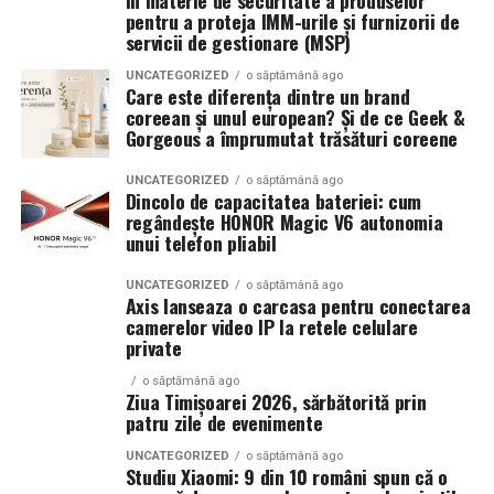
în materie de securitate a produselor
De „Ziua Îndrăgostiților”, pe
14 februarie, în Cinema
Plușul are și o calitate pe care o observi abia după ce
pentru a proteja IMM-urile și furnizorii de
City Iulius Mall Suceava, de la 18:30
, spectatorii sunt
trec săptămâni: se iartă. Dacă îl strângi, dacă îl turtești,
servicii de gestionare (MSP)
invitați la film alături de regizorul
Paul Decu
și de
dacă îl înghesui într-un portbagaj, își revine, în general,
actorii
Sergiu Costache, Vlad si Oana Gherman,
UNCATEGORIZED
o săptămână ago
destul de bine. Puful lui se ridică iar, poate nu chiar ca la
Care este diferența dintre un brand
Alexandra Răduță.
început, dar suficient încât să nu te facă să regreți.
coreean și unul european? Și de ce Geek &
Gorgeous a împrumutat trăsături coreene
Cineplexx Băneasa Shopping City
Catifeaua, materialul care
București
găzduiește o proiecție specială în prezența
UNCATEGORIZED
o săptămână ago
Dincolo de capacitatea bateriei: cum
schimbă lumina
întregii echipe pe
15 februarie, de la 17:30.
regândește HONOR Magic V6 autonomia
unui telefon pliabil
În
Craiova
, regizorul
Paul Decu
și actorii
Sergiu
Catifeaua e altă poveste. Nu vine cu promisiunea aceea
Costache, Azaleea Necula și Oana Gherman
vor
de blăniță, ci cu o eleganță care poate fi surprinzătoare
UNCATEGORIZED
o săptămână ago
Axis lanseaza o carcasa pentru conectarea
ajunge la cinematograful
Inspire VIP Electroputere
pe o jucărie. E genul de material care, chiar și când e
camerelor video IP la retele celulare
Mall pe 16 februarie de la ora 18:00
.
într-o culoare simplă, pare că are opinii. În lumină,
private
catifeaua are luciul acela discret, schimbător, ca o apă
Actorii
Vlad Gherman, Oana Gherman și Ioana
o săptămână ago
liniștită care prinde reflexe. Dacă treci palma peste ea
Ziua Timișoarei 2026, sărbătorită prin
Ginghină
vin la întâlnirea cu publicul din
Cinema City
într-un sens, e mai închisă la culoare; dacă o netezești
patru zile de evenimente
Vivo! Pitești pe 17 februarie, de la 18:30
și vor
invers, pare mai deschisă. Nu e magie, deși așa se simte,
UNCATEGORIZED
o săptămână ago
participa la o discuție după proiecție, alături de
ci felul în care stau firele scurte și dense.
Studiu Xiaomi: 9 din 10 români spun că o
regizorul
Paul Decu.