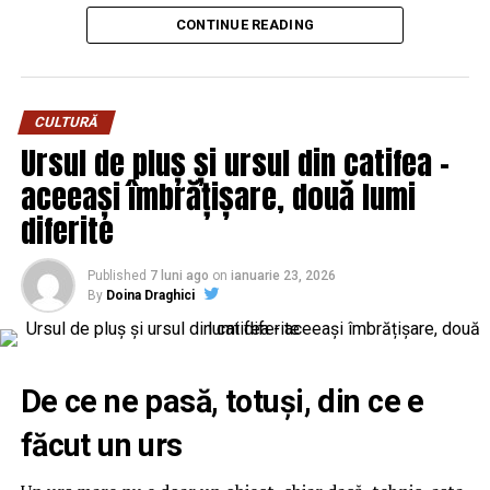
din viața reală.”, spune regizorul Paul Decu.
Producător asociat: MAGNETIC MEDIA PRODUCTIONS;
CONTINUE READING
Producător executiv: Adela Mara.
Echipa filmului
„În pielea mea”
, scris și regizat de Paul
Decu, propune spectatorilor o abordare amuzantă a
Manager producție: Iulia Cezara Roșu.
unei situații des întâlnite în micile certuri dintr-un
Casting: ELEPHANT MEDIA.
CULTURĂ
cuplu: pentru cine e mai greu/ mai ușor. În urma unei
Ursul de pluș și ursul din catifea –
provocări pe care patru cupluri de prieteni o duc la bun
Realizat cu sprijinul:
aceeași îmbrățișare, două lumi
sfârșit, după multe peripeții, într-un weekend,
personajele ajung să câștige o altă viziune despre
Co-finanțatori:
C&C HOUSE RESIDENCE, S&I BEST
diferite
relațiile lor, lăsând deoparte presupunerile, orgoliile și
CORPORATION WEB DESIGN, CLIMA FREON
preconcepțiile, pentru a încerca să comunice mai bine
Published
7 luni ago
on
ianuarie 23, 2026
Sponsori
: CLINICA RMN TINERETULUI; CLINICA
între ei.
By
Doina Draghici
IMAMED; OMV PETROM; MIKO BEAUTY PALACE;
ȘERBAN & ASOCIAȚII; ESTEEM BODY SCULPT & SPA;
PIZZERIA VOLARE; MERLIN’S; DOWNTOWN FITNESS
Cu râs pe săturate, surprize și personaje pline de viață,
De ce ne pasă, totuși, din ce e
MATEI BASARAB; THE COFFEE HOUSE; CLAUMAR
comedia independentă
„În pielea mea”
intră în
PESCAR; UNIVERSITATEA DE ȘTIINȚE AGRONOMICE
făcut un urs
cinematografele din toată țara din 10 februarie.
ȘI MEDICINĂ VETERINARĂ BUCUREȘTI