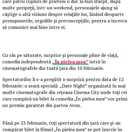
care patru cupluri de prieteni o duc la bun sfârșit, după
multe peripeții, într-un weekend, personajele ajung să
câștige o altă viziune despre relațiile lor, lăsând deoparte
presupunerile, orgoliile și preconcepțiile, pentru a încerca
să comunice mai bine între ei.
Cu râs pe săturate, surprize și personaje pline de viață,
comedia independentă
„În pielea mea”
intră în
cinematografele din toată țara din 10 februarie.
Spectatorilor li s-a pregătit o surpriză pentru data de 12
februarie: o seară specială „Date Night” organizată în mai
multe cinematografe din rețeaua Cinema City unde toți cei
care cumpără un bilet la comedia „În pielea mea” vor primi
un premiu garantat din partea Avon.
Până pe 23 februarie, toți spectatorii din țară care și-au
cumpărat bilet la filmul „În pielea mea” se pot înscrie în