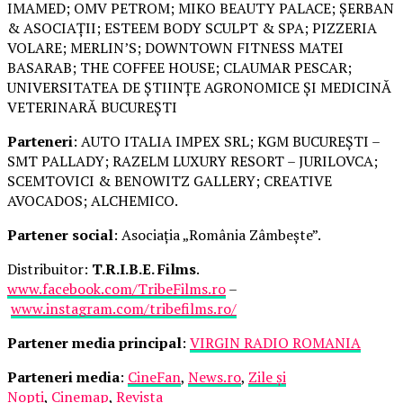
IMAMED; OMV PETROM; MIKO BEAUTY PALACE; ȘERBAN
& ASOCIAȚII; ESTEEM BODY SCULPT & SPA; PIZZERIA
VOLARE; MERLIN’S; DOWNTOWN FITNESS MATEI
BASARAB; THE COFFEE HOUSE; CLAUMAR PESCAR;
UNIVERSITATEA DE ȘTIINȚE AGRONOMICE ȘI MEDICINĂ
VETERINARĂ BUCUREȘTI
Parteneri
: AUTO ITALIA IMPEX SRL; KGM BUCUREȘTI –
SMT PALLADY; RAZELM LUXURY RESORT – JURILOVCA;
SCEMTOVICI & BENOWITZ GALLERY; CREATIVE
AVOCADOS; ALCHEMICO.
Partener social
: Asociația „România Zâmbește”.
Distribuitor:
T.R.I.B.E. Films
.
www.facebook.com/TribeFilms.ro
–
www.instagram.com/tribefilms.ro/
Partener media principal
:
VIRGIN RADIO ROMANIA
Parteneri media
:
CineFan
,
News.ro
,
Zile și
Nopți
,
Cinemap
,
Revista