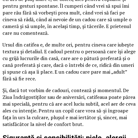
pentru gesturi spontane. Îl cumperi când vrei să spui îmi
pare rău fără să vorbești prea mult, când vrei să faci pe
cineva să râdă, când ai nevoie de un cadou care să umple o
cameră și să umple, în același timp, și tăcerile. E prietenul
care nu comentează.
Ursul din catifea e, de multe ori, pentru cineva care iubește
textura și detaliul. E cadoul pentru o persoană care își alege
cu grijă lucrurile din casă, care are o pătură preferată și o
cană preferată și care, dacă o întrebi de ce, ridică din umeri
și spune că așa îi place. E un cadou care pare mai „adult”
fără să fie rece.
Și, dacă tot vorbim de cadouri, contează și momentul. De
Ziua Îndrăgostiților sau de aniversări, catifeaua poate părea
mai specială, pentru că are acel luciu subtil, acel aer de ceva
ales cu intenție. Pentru un copil care vrea să-și îngroape
fața în urs la culcare, plușul e mai iertător și, sincer, mai
satisfăcător la nivel de confort brut.