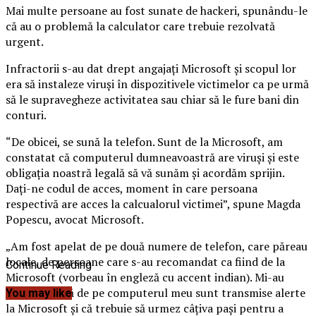
Mai multe persoane au fost sunate de hackeri, spunându-le
că au o problemă la calculator care trebuie rezolvată
urgent.
Infractorii s-au dat drept angajaţi Microsoft şi scopul lor
era să instaleze viruşi în dispozitivele victimelor ca pe urmă
să le supravegheze activitatea sau chiar să le fure bani din
conturi.
“De obicei, se sună la telefon. Sunt de la Microsoft, am
constatat că computerul dumneavoastră are viruşi şi este
obligaţia noastră legală să vă sunăm şi acordăm sprijin.
Daţi-ne codul de acces, moment în care persoana
respectivă are acces la calcualorul victimei”, spune Magda
Popescu, avocat Microsoft.
„Am fost apelat de pe două numere de telefon, care păreau
locale, de persoane care s-au recomandat ca fiind de la
Continue Reading
Microsoft (vorbeau în engleză cu accent indian). Mi-au
comunicat că de pe computerul meu sunt transmise alerte
You may like
la Microsoft şi că trebuie să urmez câţiva paşi pentru a