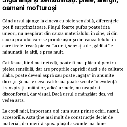
Siguranță și sensibilități: piele, alergii,
oameni mofturoși
Când ursul ajunge la cineva cu piele sensibilă, diferențele
pot fi surprinzătoare. Plușul foarte pufos poate irita
uneori, nu neapărat din cauza materialului în sine, ci din
cauza prafului care se prinde ușor și din cauza felului în
care firele freacă pielea. La unii, senzația de „gâdilat” e
minunată; la alții, e prea mult.
Catifeaua, fiind mai netedă, poate fi mai plăcută pentru
pielea sensibilă, dar are propriile capricii: dacă e de calitate
slabă, poate deveni aspră sau poate „agăța” în anumite
direcții. Și mai e ceva: catifeaua poate scoate în evidență
transpirația mâinilor, adică urmele, nu neapărat
disconfortul, dar vizual. Dacă ursul e mângâiat des, vei
vedea asta.
La copii mici, important e și cum sunt prinse ochii, nasul,
accesoriile. Asta ține mai mult de construcție decât de
material, dar merită spus: plușul ascunde mai bine