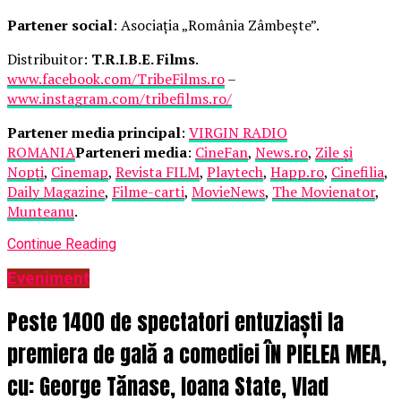
Partener social
: Asociația „România Zâmbește”.
Distribuitor:
T.R.I.B.E. Films
.
www.facebook.com/TribeFilms.ro
–
www.instagram.com/tribefilms.ro/
Partener media principal
:
VIRGIN RADIO
ROMANIA
Parteneri media
:
CineFan
,
News.ro
,
Zile și
Nopți
,
Cinemap
,
Revista FILM
,
Playtech
,
Happ.ro
,
Cinefilia
,
Daily Magazine
,
Filme-carti
,
MovieNews
,
The Movienator
,
Munteanu
.
Continue Reading
Eveniment
Peste 1400 de spectatori entuziaști la
premiera de gală a comediei ÎN PIELEA MEA,
cu: George Tănase, Ioana State, Vlad