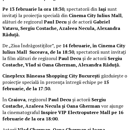
Pe 13 februarie la ora 18:30
, spectatorii din
Iași
sunt
invitați la proiecția specială din
Cinema City Iulius Mall
,
alături de regizorul
Paul Decu
și de actorii
Gabriel
Vatavu, Sergiu Costache, Azaleea Necula, Alexandra
Răduță.
De „Ziua Îndrăgostiților”, pe
14 februarie, în Cinema City
Iulius Mall Suceava, de la 18:30
, spectatorii sunt invitați
la film alături de regizorul
Paul Decu
și de actorii
Sergiu
Costache, Vlad si Oana Gherman, Alexandra Răduță.
Cineplexx Băneasa Shopping City București
găzduiește o
proiecție specială în prezența întregii echipe pe
15
februarie, de la 17:30.
În
Craiova
, regizorul
Paul Decu
și actorii
Sergiu
Costache, Azaleea Necula și Oana Gherman
vor ajunge
la cinematograful
Inspire VIP Electroputere Mall pe 16
februarie de la ora 18:00
.
Actorii
Vlad Gherman, Oana Gherman și Ioana