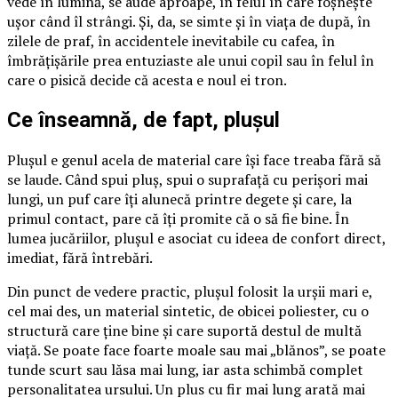
vede în lumină, se aude aproape, în felul în care foșnește
ușor când îl strângi. Și, da, se simte și în viața de după, în
zilele de praf, în accidentele inevitabile cu cafea, în
îmbrățișările prea entuziaste ale unui copil sau în felul în
care o pisică decide că acesta e noul ei tron.
Ce înseamnă, de fapt, plușul
Plușul e genul acela de material care își face treaba fără să
se laude. Când spui pluș, spui o suprafață cu perișori mai
lungi, un puf care îți alunecă printre degete și care, la
primul contact, pare că îți promite că o să fie bine. În
lumea jucăriilor, plușul e asociat cu ideea de confort direct,
imediat, fără întrebări.
Din punct de vedere practic, plușul folosit la urșii mari e,
cel mai des, un material sintetic, de obicei poliester, cu o
structură care ține bine și care suportă destul de multă
viață. Se poate face foarte moale sau mai „blănos”, se poate
tunde scurt sau lăsa mai lung, iar asta schimbă complet
personalitatea ursului. Un plus cu fir mai lung arată mai