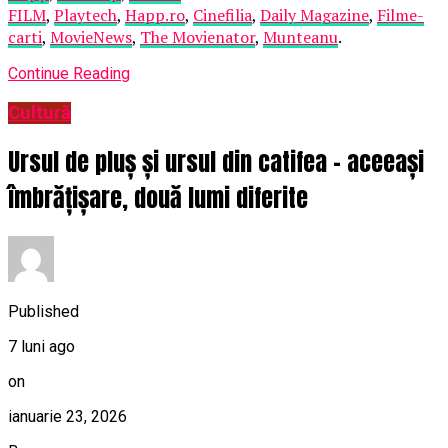
FILM
,
Playtech
,
Happ.ro
,
Cinefilia
,
Daily Magazine
,
Filme-
carti
,
MovieNews
,
The Movienator
,
Munteanu
.
Continue Reading
Cultură
Ursul de pluș și ursul din catifea – aceeași
îmbrățișare, două lumi diferite
Published
7 luni ago
on
ianuarie 23, 2026