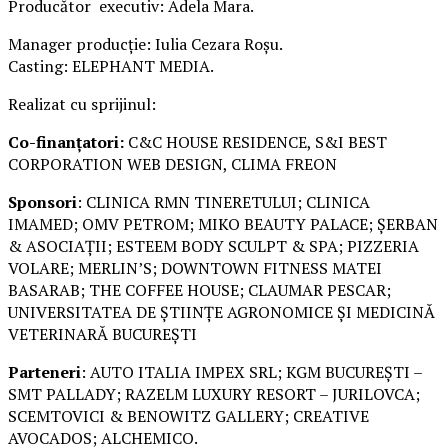
Producător executiv: Adela Mara.
Manager producție: Iulia Cezara Roșu.
Casting: ELEPHANT MEDIA.
Realizat cu sprijinul:
Co-finanțatori:
C&C HOUSE RESIDENCE, S&I BEST
CORPORATION WEB DESIGN, CLIMA FREON
Sponsori
: CLINICA RMN TINERETULUI; CLINICA
IMAMED; OMV PETROM; MIKO BEAUTY PALACE; ȘERBAN
& ASOCIAȚII; ESTEEM BODY SCULPT & SPA; PIZZERIA
VOLARE; MERLIN’S; DOWNTOWN FITNESS MATEI
BASARAB; THE COFFEE HOUSE; CLAUMAR PESCAR;
UNIVERSITATEA DE ȘTIINȚE AGRONOMICE ȘI MEDICINĂ
VETERINARĂ BUCUREȘTI
Parteneri
: AUTO ITALIA IMPEX SRL; KGM BUCUREȘTI –
SMT PALLADY; RAZELM LUXURY RESORT – JURILOVCA;
SCEMTOVICI & BENOWITZ GALLERY; CREATIVE
AVOCADOS; ALCHEMICO.