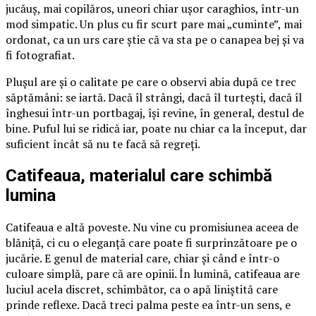
jucăuș, mai copilăros, uneori chiar ușor caraghios, într-un
mod simpatic. Un plus cu fir scurt pare mai „cuminte”, mai
ordonat, ca un urs care știe că va sta pe o canapea bej și va
fi fotografiat.
Plușul are și o calitate pe care o observi abia după ce trec
săptămâni: se iartă. Dacă îl strângi, dacă îl turtești, dacă îl
înghesui într-un portbagaj, își revine, în general, destul de
bine. Puful lui se ridică iar, poate nu chiar ca la început, dar
suficient încât să nu te facă să regreți.
Catifeaua, materialul care schimbă
lumina
Catifeaua e altă poveste. Nu vine cu promisiunea aceea de
blăniță, ci cu o eleganță care poate fi surprinzătoare pe o
jucărie. E genul de material care, chiar și când e într-o
culoare simplă, pare că are opinii. În lumină, catifeaua are
luciul acela discret, schimbător, ca o apă liniștită care
prinde reflexe. Dacă treci palma peste ea într-un sens, e