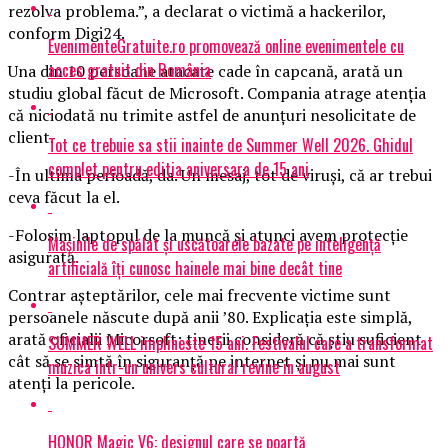
rezolva problema.”, a declarat o victimă a hackerilor,
conform Digi24.
EvenimenteGratuite.ro promovează online evenimentele cu
acces gratuit din România
Una din 10 persoane atacate cade în capcană, arată un
studiu global făcut de Microsoft. Compania atrage atenţia
că niciodată nu trimite astfel de anunţuri nesolicitate de
client.
Tot ce trebuie sa stii inainte de Summer Well 2026. Ghidul
complet pentru editia aniversara de 15 ani
-În ultima perioadă, da. Un mesaj, tot de viruşi, că ar trebui
ceva făcut la el.
-Folosim laptopul de la muncă şi atunci avem protecţie
Mașinile de spălat și uscătoarele bazate pe inteligență
asigurată.
artificială îți cunosc hainele mai bine decât tine
Contrar aşteptărilor, cele mai frecvente victime sunt
persoanele născute după anii ’80. Explicaţia este simplă,
arată oficialii Micorsoft: tinerii consideră că ştiu suficient
SUMMER WELL implineste 15 ani. Festivalul care a transformat
cât să se simtă în siguranţă pe internet şi nu mai sunt
muzica intr-un univers cultural revine in august
atenţi la pericole.
HONOR Magic V6: designul care se poartă