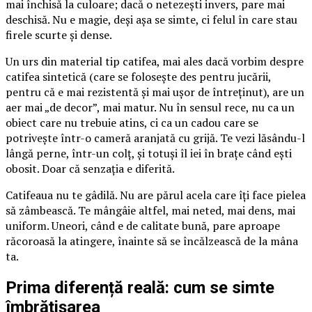
mai închisă la culoare; dacă o netezești invers, pare mai
deschisă. Nu e magie, deși așa se simte, ci felul în care stau
firele scurte și dense.
Un urs din material tip catifea, mai ales dacă vorbim despre
catifea sintetică (care se folosește des pentru jucării,
pentru că e mai rezistentă și mai ușor de întreținut), are un
aer mai „de decor”, mai matur. Nu în sensul rece, nu ca un
obiect care nu trebuie atins, ci ca un cadou care se
potrivește într-o cameră aranjată cu grijă. Te vezi lăsându-l
lângă perne, într-un colț, și totuși îl iei în brațe când ești
obosit. Doar că senzația e diferită.
Catifeaua nu te gâdilă. Nu are părul acela care îți face pielea
să zâmbească. Te mângâie altfel, mai neted, mai dens, mai
uniform. Uneori, când e de calitate bună, pare aproape
răcoroasă la atingere, înainte să se încălzească de la mâna
ta.
Prima diferență reală: cum se simte
îmbrățișarea