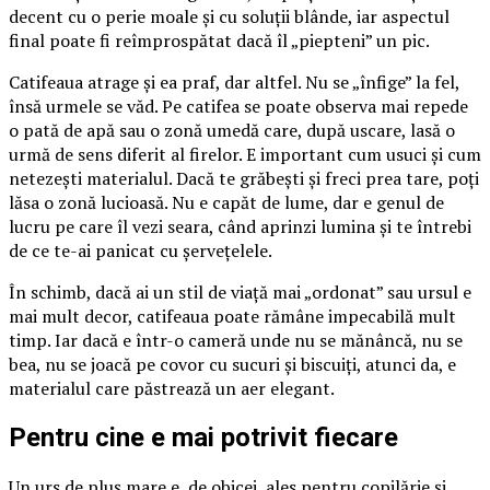
decent cu o perie moale și cu soluții blânde, iar aspectul
final poate fi reîmprospătat dacă îl „piepteni” un pic.
Catifeaua atrage și ea praf, dar altfel. Nu se „înfige” la fel,
însă urmele se văd. Pe catifea se poate observa mai repede
o pată de apă sau o zonă umedă care, după uscare, lasă o
urmă de sens diferit al firelor. E important cum usuci și cum
netezești materialul. Dacă te grăbești și freci prea tare, poți
lăsa o zonă lucioasă. Nu e capăt de lume, dar e genul de
lucru pe care îl vezi seara, când aprinzi lumina și te întrebi
de ce te-ai panicat cu șervețelele.
În schimb, dacă ai un stil de viață mai „ordonat” sau ursul e
mai mult decor, catifeaua poate rămâne impecabilă mult
timp. Iar dacă e într-o cameră unde nu se mănâncă, nu se
bea, nu se joacă pe covor cu sucuri și biscuiți, atunci da, e
materialul care păstrează un aer elegant.
Pentru cine e mai potrivit fiecare
Un urs de pluș mare e, de obicei, ales pentru copilărie și