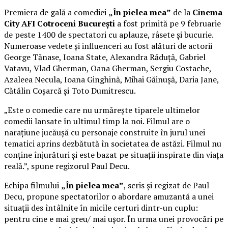
Premiera de gală a comediei
„În pielea mea”
de la
Cinema
City AFI Cotroceni București
a fost primită pe 9 februarie
de peste 1400 de spectatori cu aplauze, râsete și bucurie.
Numeroase vedete și influenceri au fost alături de actorii
George Tănase, Ioana State, Alexandra Răduță, Gabriel
Vatavu, Vlad Gherman, Oana Gherman, Sergiu Costache,
Azaleea Necula, Ioana Ginghină, Mihai Găinușă, Daria Jane,
Cătălin Coșarcă și Toto Dumitrescu.
„Este o comedie care nu urmărește tiparele ultimelor
comedii lansate în ultimul timp la noi. Filmul are o
narațiune jucăușă cu personaje construite în jurul unei
tematici aprins dezbătută în societatea de astăzi. Filmul nu
conține înjurături și este bazat pe situații inspirate din viața
reală.”, spune regizorul Paul Decu.
Echipa filmului
„În pielea mea”
, scris și regizat de Paul
Decu, propune spectatorilor o abordare amuzantă a unei
situații des întâlnite în micile certuri dintr-un cuplu:
pentru cine e mai greu/ mai ușor. În urma unei provocări pe