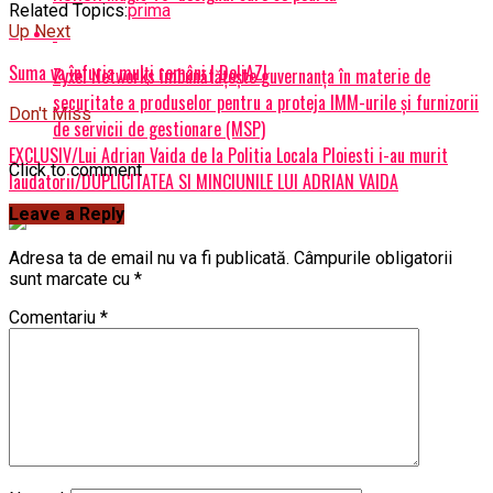
Related Topics:
prima
Up Next
Suma va înfuria mulți români | DoljAZI
Zyxel Networks îmbunătățește guvernanța în materie de
securitate a produselor pentru a proteja IMM-urile și furnizorii
Don't Miss
de servicii de gestionare (MSP)
EXCLUSIV/Lui Adrian Vaida de la Politia Locala Ploiesti i-au murit
Click to comment
laudatorii/DUPLICITATEA SI MINCIUNILE LUI ADRIAN VAIDA
Leave a Reply
Adresa ta de email nu va fi publicată.
Câmpurile obligatorii
sunt marcate cu
*
Comentariu
*