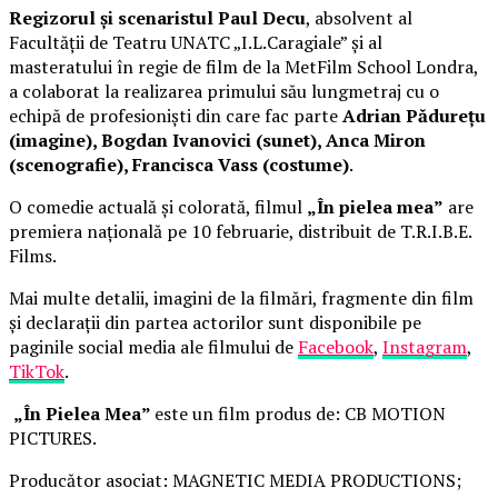
Regizorul și scenaristul Paul Decu
, absolvent al
Facultății de Teatru UNATC „I.L.Caragiale” și al
masteratului în regie de film de la MetFilm School Londra,
a colaborat la realizarea primului său lungmetraj cu o
echipă de profesioniști din care fac parte
Adrian Pădurețu
(imagine), Bogdan Ivanovici (sunet), Anca Miron
(scenografie), Francisca Vass (costume)
.
O comedie actuală și colorată, filmul
„În pielea mea”
are
premiera națională pe 10 februarie, distribuit de T.R.I.B.E.
Films.
Mai multe detalii, imagini de la filmări, fragmente din film
și declarații din partea actorilor sunt disponibile pe
paginile social media ale filmului de
Facebook
,
Instagram
,
TikTok
.
„În Pielea Mea”
este un film produs de: CB MOTION
PICTURES.
Producător asociat: MAGNETIC MEDIA PRODUCTIONS;