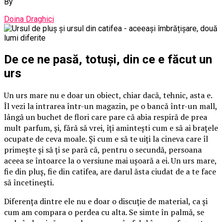
By
Doina Draghici
De ce ne pasă, totuși, din ce e făcut un
urs
Un urs mare nu e doar un obiect, chiar dacă, tehnic, asta e.
Îl vezi la intrarea într-un magazin, pe o bancă într-un mall,
lângă un buchet de flori care pare că abia respiră de prea
mult parfum, și, fără să vrei, îți amintești cum e să ai brațele
ocupate de ceva moale. Și cum e să te uiți la cineva care îl
primește și să ți se pară că, pentru o secundă, persoana
aceea se întoarce la o versiune mai ușoară a ei. Un urs mare,
fie din pluș, fie din catifea, are darul ăsta ciudat de a te face
să încetinești.
Diferența dintre ele nu e doar o discuție de material, ca și
cum am compara o perdea cu alta. Se simte în palmă, se