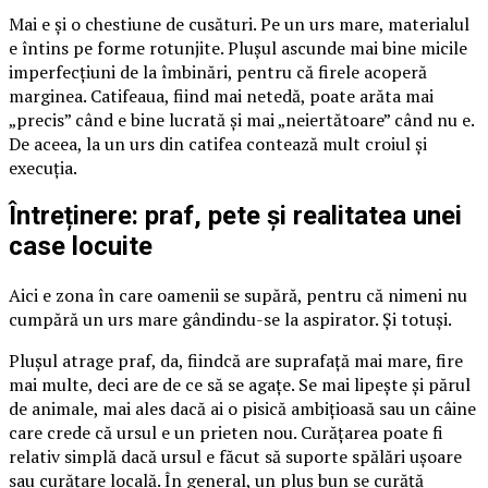
Mai e și o chestiune de cusături. Pe un urs mare, materialul
e întins pe forme rotunjite. Plușul ascunde mai bine micile
imperfecțiuni de la îmbinări, pentru că firele acoperă
marginea. Catifeaua, fiind mai netedă, poate arăta mai
„precis” când e bine lucrată și mai „neiertătoare” când nu e.
De aceea, la un urs din catifea contează mult croiul și
execuția.
Întreținere: praf, pete și realitatea unei
case locuite
Aici e zona în care oamenii se supără, pentru că nimeni nu
cumpără un urs mare gândindu-se la aspirator. Și totuși.
Plușul atrage praf, da, fiindcă are suprafață mai mare, fire
mai multe, deci are de ce să se agațe. Se mai lipește și părul
de animale, mai ales dacă ai o pisică ambițioasă sau un câine
care crede că ursul e un prieten nou. Curățarea poate fi
relativ simplă dacă ursul e făcut să suporte spălări ușoare
sau curățare locală. În general, un pluș bun se curăță