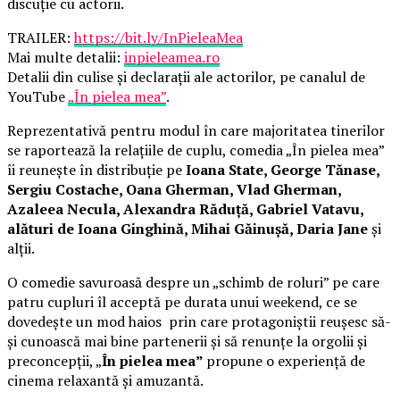
discuție cu actorii.
TRAILER:
https://bit.ly/InPieleaMea
Mai multe detalii:
inpieleamea.ro
Detalii din culise și declarații ale actorilor, pe canalul de
YouTube
„În pielea mea”
.
Reprezentativă pentru modul în care majoritatea tinerilor
se raportează la relațiile de cuplu, comedia „În pielea mea”
îi reunește în distribuție pe
Ioana State, George Tănase,
Sergiu Costache, Oana Gherman, Vlad Gherman,
Azaleea Necula, Alexandra Răduță, Gabriel Vatavu,
alături de Ioana Ginghină, Mihai Găinușă, Daria Jane
și
alții.
O comedie savuroasă despre un „schimb de roluri” pe care
patru cupluri îl acceptă pe durata unui weekend, ce se
dovedește un mod haios prin care protagoniștii reușesc să-
și cunoască mai bine partenerii și să renunțe la orgolii și
preconcepții, „
În pielea mea”
propune o experiență de
cinema relaxantă și amuzantă.