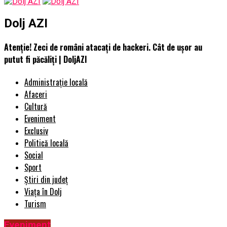
Dolj AZI
Atenție! Zeci de români atacați de hackeri. Cât de ușor au
putut fi păcăliți | DoljAZI
Administrație locală
Afaceri
Cultură
Eveniment
Exclusiv
Politică locală
Social
Sport
Știri din județ
Viața în Dolj
Turism
Eveniment