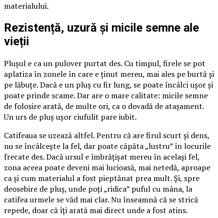
materialului.
Rezistență, uzură și micile semne ale
vieții
Plușul e ca un pulover purtat des. Cu timpul, firele se pot
aplatiza în zonele în care e ținut mereu, mai ales pe burtă și
pe lăbuțe. Dacă e un pluș cu fir lung, se poate încâlci ușor și
poate prinde scame. Dar are o mare calitate: micile semne
de folosire arată, de multe ori, ca o dovadă de atașament.
Un urs de pluș ușor ciufulit pare iubit.
Catifeaua se uzează altfel. Pentru că are firul scurt și dens,
nu se încâlcește la fel, dar poate căpăta „lustru” în locurile
frecate des. Dacă ursul e îmbrățișat mereu în același fel,
zona aceea poate deveni mai lucioasă, mai netedă, aproape
ca și cum materialul a fost pieptănat prea mult. Și, spre
deosebire de pluș, unde poți „ridica” puful cu mâna, la
catifea urmele se văd mai clar. Nu înseamnă că se strică
repede, doar că îți arată mai direct unde a fost atins.