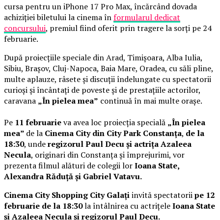
cursa pentru un iPhone 17 Pro Max, încărcând dovada
achiziției biletului la cinema în
formularul dedicat
concursului
, premiul fiind oferit prin tragere la sorți pe 24
februarie.
După proiecțiile speciale din Arad, Timișoara, Alba Iulia,
Sibiu, Brașov, Cluj-Napoca, Baia Mare, Oradea, cu săli pline,
multe aplauze, râsete și discuții îndelungate cu spectatorii
curioși și încântați de poveste și de prestațiile actorilor,
caravana
„În pielea mea”
continuă în mai multe orașe.
Pe
11 februarie
va avea loc proiecția specială
„În pielea
mea”
de la
Cinema City din City Park Constanța
,
de la
18:30
, unde
regizorul Paul Decu și actrița Azaleea
Necula
, originari din Constanța și împrejurimi, vor
prezenta filmul alături de colegii lor
Ioana State,
Alexandra Răduță și Gabriel Vatavu.
Cinema City Shopping City Galați
invită spectatorii
pe 12
februarie de la 18:30
la întâlnirea cu actrițele
Ioana State
și Azaleea Necula și regizorul Paul Decu.