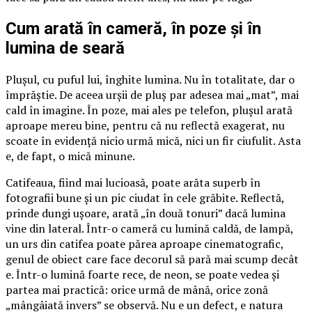
Cum arată în cameră, în poze și în
lumina de seară
Plușul, cu puful lui, înghite lumina. Nu în totalitate, dar o
împrăștie. De aceea urșii de pluș par adesea mai „mat”, mai
cald în imagine. În poze, mai ales pe telefon, plușul arată
aproape mereu bine, pentru că nu reflectă exagerat, nu
scoate în evidență nicio urmă mică, nici un fir ciufulit. Asta
e, de fapt, o mică minune.
Catifeaua, fiind mai lucioasă, poate arăta superb în
fotografii bune și un pic ciudat în cele grăbite. Reflectă,
prinde dungi ușoare, arată „în două tonuri” dacă lumina
vine din lateral. Într-o cameră cu lumină caldă, de lampă,
un urs din catifea poate părea aproape cinematografic,
genul de obiect care face decorul să pară mai scump decât
e. Într-o lumină foarte rece, de neon, se poate vedea și
partea mai practică: orice urmă de mână, orice zonă
„mângâiată invers” se observă. Nu e un defect, e natura