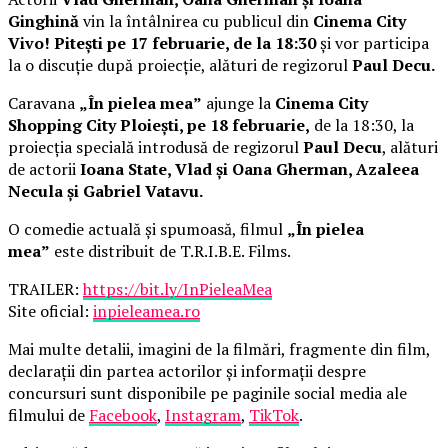
Ginghină
vin la întâlnirea cu publicul din
Cinema City
Vivo! Pitești pe 17 februarie, de la 18:30
și vor participa
la o discuție după proiecție, alături de regizorul
Paul Decu.
Caravana
„În pielea mea”
ajunge la
Cinema City
Shopping City Ploiești, pe 18 februarie,
de la 18:30, la
proiecția specială introdusă de regizorul
Paul Decu
, alături
de actorii
Ioana State, Vlad și Oana Gherman, Azaleea
Necula și Gabriel Vatavu.
O comedie actuală și spumoasă, filmul
„În pielea
mea”
este distribuit de T.R.I.B.E. Films.
TRAILER:
https://bit.ly/InPieleaMea
Site oficial:
inpieleamea.ro
Mai multe detalii, imagini de la filmări, fragmente din film,
declarații din partea actorilor și informații despre
concursuri sunt disponibile pe paginile social media ale
filmului de
Facebook
,
Instagram
,
TikTok
.