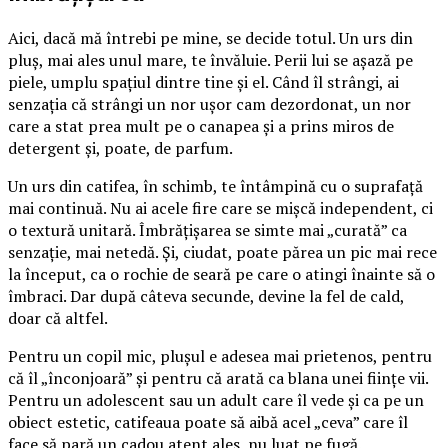
Aici, dacă mă întrebi pe mine, se decide totul. Un urs din
pluș, mai ales unul mare, te învăluie. Perii lui se așază pe
piele, umplu spațiul dintre tine și el. Când îl strângi, ai
senzația că strângi un nor ușor cam dezordonat, un nor
care a stat prea mult pe o canapea și a prins miros de
detergent și, poate, de parfum.
Un urs din catifea, în schimb, te întâmpină cu o suprafață
mai continuă. Nu ai acele fire care se mișcă independent, ci
o textură unitară. Îmbrățișarea se simte mai „curată” ca
senzație, mai netedă. Și, ciudat, poate părea un pic mai rece
la început, ca o rochie de seară pe care o atingi înainte să o
îmbraci. Dar după câteva secunde, devine la fel de cald,
doar că altfel.
Pentru un copil mic, plușul e adesea mai prietenos, pentru
că îl „înconjoară” și pentru că arată ca blana unei ființe vii.
Pentru un adolescent sau un adult care îl vede și ca pe un
obiect estetic, catifeaua poate să aibă acel „ceva” care îl
face să pară un cadou atent ales, nu luat pe fugă.