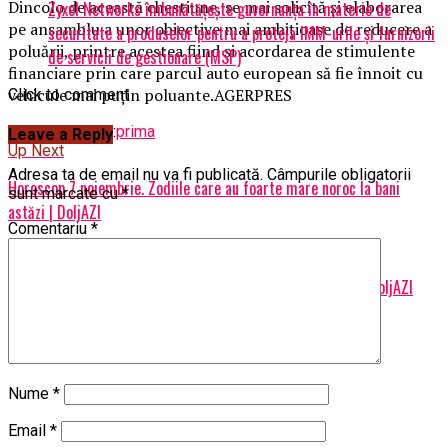
Dincolo de această chestiune, se mai solicită şi elaborarea
Zyxel Networks îmbunătățește guvernanța în materie de
pe ansamblu a unor obiective mai ambiţioase de reducere a
securitate a produselor pentru a proteja IMM-urile și furnizorii
poluării, printre acestea fiind şi acordarea de stimulente
de servicii de gestionare (MSP)
financiare prin care parcul auto european să fie înnoit cu
vehicule mai puţin poluante.AGERPRES
Click to comment
Related Topics:
prima
Leave a Reply
Up Next
Adresa ta de email nu va fi publicată.
Câmpurile obligatorii
Horoscop 7 noiembrie. Zodiile care au foarte mare noroc la bani
sunt marcate cu
*
astăzi | DoljAZI
Comentariu
*
Don't Miss
Decizia ALDE privind coaliția. Tăriceanu dă cărțile pe față | DoljAZI
Nume
*
Email
*