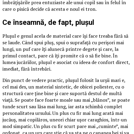
îmbrățișările prea entuziaste ale unui copil sau în felul în
care o pisică decide că acesta e noul ei tron.
Ce înseamnă, de fapt, plușul
Plușul e genul acela de material care își face treaba fără să
se laude. Când spui pluș, spui o suprafață cu perișori mai
lungi, un puf care îți alunecă printre degete și care, la
primul contact, pare că îți promite că o să fie bine. În
lumea jucăriilor, plușul e asociat cu ideea de confort direct,
imediat, fără întrebări.
Din punct de vedere practic, plușul folosit la urșii mari e,
cel mai des, un material sintetic, de obicei poliester, cu o
structură care ține bine și care suportă destul de multă
viață. Se poate face foarte moale sau mai „blănos”, se poate
tunde scurt sau lăsa mai lung, iar asta schimbă complet
personalitatea ursului. Un plus cu fir mai lung arată mai
jucăuș, mai copilăros, uneori chiar ușor caraghios, într-un
mod simpatic. Un plus cu fir scurt pare mai „cuminte”, mai
ordonat, ca un urs care știe că va sta pe o canapea bej și va