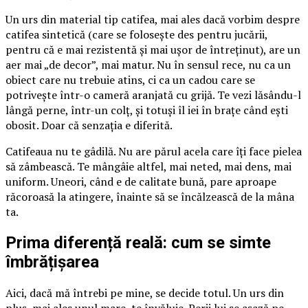
Un urs din material tip catifea, mai ales dacă vorbim despre
catifea sintetică (care se folosește des pentru jucării,
pentru că e mai rezistentă și mai ușor de întreținut), are un
aer mai „de decor”, mai matur. Nu în sensul rece, nu ca un
obiect care nu trebuie atins, ci ca un cadou care se
potrivește într-o cameră aranjată cu grijă. Te vezi lăsându-l
lângă perne, într-un colț, și totuși îl iei în brațe când ești
obosit. Doar că senzația e diferită.
Catifeaua nu te gâdilă. Nu are părul acela care îți face pielea
să zâmbească. Te mângâie altfel, mai neted, mai dens, mai
uniform. Uneori, când e de calitate bună, pare aproape
răcoroasă la atingere, înainte să se încălzească de la mâna
ta.
Prima diferență reală: cum se simte
îmbrățișarea
Aici, dacă mă întrebi pe mine, se decide totul. Un urs din
pluș, mai ales unul mare, te învăluie. Perii lui se așază pe