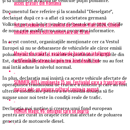
şi să stimuleze achiziţia de vehicule puţin poluante.
acces gratuit din România
Documentul face referire şi la scandalul ”Dieselgate”,
declanşat după ce s-a aflat că societatea germană
Volkswagen a măsluit rezultatele testelor pentru emisiile
Tot ce trebuie sa stii inainte de Summer Well 2026. Ghidul
de noxe prin modificarea unor programe informatice.
complet pentru editia aniversara de 15 ani
În acest context, organizaţiile menţionate cer ca Vestul
Europei să nu se debaraseze de vehiculele ale căror emisii
Mașinile de spălat și uscătoarele bazate pe inteligență
poluante au fost astfel trucate exportându-le în ţările din
artificială îți cunosc hainele mai bine decât tine
Est, dacă emisiile de noxe pentru acele vehicule nu au fost
mai întâi aduse la nivelul normal.
În plus, declaraţia mai insistă ca aceste vehicule afectate de
SUMMER WELL implineste 15 ani. Festivalul care a transformat
operaţiunea frauduloasă de trucare a noxelor şi care au fost
muzica intr-un univers cultural revine in august
ulterior modificate pentru a se remedia situaţia să fie
supuse unor noi teste în condiţii reale de trafic.
Declaraţia mai susţine şi crearea unui fond european
HONOR Magic V6: designul care se poartă
pentru aer curat în oraşele cele mai afectate de poluarea
generată de motoarele diesel.