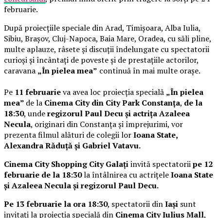
februarie.
După proiecțiile speciale din Arad, Timișoara, Alba Iulia,
Sibiu, Brașov, Cluj-Napoca, Baia Mare, Oradea, cu săli pline,
multe aplauze, râsete și discuții îndelungate cu spectatorii
curioși și încântați de poveste și de prestațiile actorilor,
caravana
„În pielea mea”
continuă în mai multe orașe.
Pe
11 februarie
va avea loc proiecția specială
„În pielea
mea”
de la
Cinema City din City Park Constanța
,
de la
18:30
, unde
regizorul Paul Decu și actrița Azaleea
Necula
, originari din Constanța și împrejurimi, vor
prezenta filmul alături de colegii lor
Ioana State,
Alexandra Răduță și Gabriel Vatavu.
Cinema City Shopping City Galați
invită spectatorii
pe 12
februarie de la 18:30
la întâlnirea cu actrițele
Ioana State
și Azaleea Necula și regizorul Paul Decu.
Pe 13 februarie la ora 18:30
, spectatorii din
Iași
sunt
invitați la proiecția specială din
Cinema City Iulius Mall
,