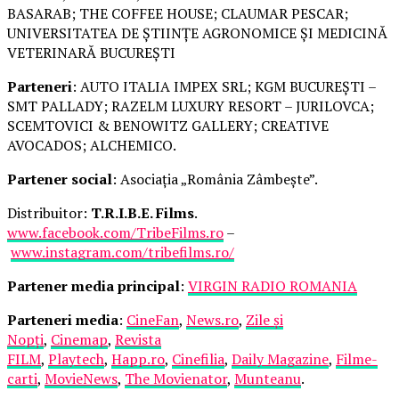
BASARAB; THE COFFEE HOUSE; CLAUMAR PESCAR;
UNIVERSITATEA DE ȘTIINȚE AGRONOMICE ȘI MEDICINĂ
VETERINARĂ BUCUREȘTI
Parteneri
: AUTO ITALIA IMPEX SRL; KGM BUCUREȘTI –
SMT PALLADY; RAZELM LUXURY RESORT – JURILOVCA;
SCEMTOVICI & BENOWITZ GALLERY; CREATIVE
AVOCADOS; ALCHEMICO.
Partener social
: Asociația „România Zâmbește”.
Distribuitor:
T.R.I.B.E. Films
.
www.facebook.com/TribeFilms.ro
–
www.instagram.com/tribefilms.ro/
Partener media principal
:
VIRGIN RADIO ROMANIA
Parteneri media
:
CineFan
,
News.ro
,
Zile și
Nopți
,
Cinemap
,
Revista
FILM
,
Playtech
,
Happ.ro
,
Cinefilia
,
Daily Magazine
,
Filme-
carti
,
MovieNews
,
The Movienator
,
Munteanu
.