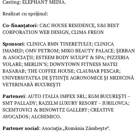
Casting: ELEPHANT MEDIA.
Realizat cu sprijinul:
Co-finanțatori:
C&C HOUSE RESIDENCE, S&I BEST
CORPORATION WEB DESIGN, CLIMA FREON
Sponsori
: CLINICA RMN TINERETULUI; CLINICA
IMAMED; OMV PETROM; MIKO BEAUTY PALACE; ȘERBAN
& ASOCIAȚII; ESTEEM BODY SCULPT & SPA; PIZZERIA
VOLARE; MERLIN’S; DOWNTOWN FITNESS MATEI
BASARAB; THE COFFEE HOUSE; CLAUMAR PESCAR;
UNIVERSITATEA DE ȘTIINȚE AGRONOMICE ȘI MEDICINĂ
VETERINARĂ BUCUREȘTI
Parteneri
: AUTO ITALIA IMPEX SRL; KGM BUCUREȘTI –
SMT PALLADY; RAZELM LUXURY RESORT – JURILOVCA;
SCEMTOVICI & BENOWITZ GALLERY; CREATIVE
AVOCADOS; ALCHEMICO.
Partener social
: Asociația „România Zâmbește”.