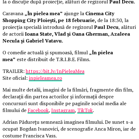
la o discuție după proiecție, alături de regizorul
Paul Decu.
Caravana
„În pielea mea”
ajunge la
Cinema City
Shopping City Ploiești, pe 18 februarie,
de la 18:30, la
proiecția specială introdusă de regizorul
Paul Decu
, alături
de actorii
Ioana State, Vlad și Oana Gherman, Azaleea
Necula și Gabriel Vatavu.
O comedie actuală și spumoasă, filmul
„În pielea
mea”
este distribuit de T.R.I.B.E. Films.
TRAILER:
https://bit.ly/InPieleaMea
Site oficial:
inpieleamea.ro
Mai multe detalii, imagini de la filmări, fragmente din film,
declarații din partea actorilor și informații despre
concursuri sunt disponibile pe paginile social media ale
filmului de
Facebook
,
Instagram
,
TikTok
.
Adrian Pădurețu semnează imaginea filmului. De sunet s-a
ocupat Bogdan Ivanovici, de scenografie Anca Miron, iar de
costume Francisca Vass.