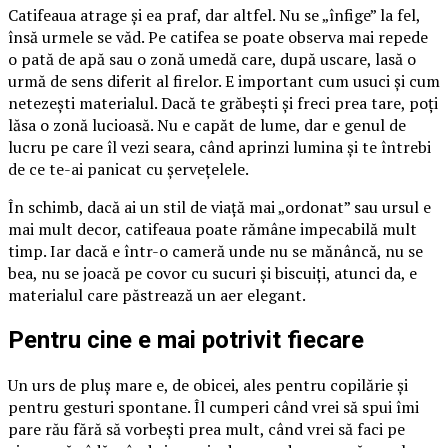
Catifeaua atrage și ea praf, dar altfel. Nu se „înfige” la fel,
însă urmele se văd. Pe catifea se poate observa mai repede
o pată de apă sau o zonă umedă care, după uscare, lasă o
urmă de sens diferit al firelor. E important cum usuci și cum
netezești materialul. Dacă te grăbești și freci prea tare, poți
lăsa o zonă lucioasă. Nu e capăt de lume, dar e genul de
lucru pe care îl vezi seara, când aprinzi lumina și te întrebi
de ce te-ai panicat cu șervețelele.
În schimb, dacă ai un stil de viață mai „ordonat” sau ursul e
mai mult decor, catifeaua poate rămâne impecabilă mult
timp. Iar dacă e într-o cameră unde nu se mănâncă, nu se
bea, nu se joacă pe covor cu sucuri și biscuiți, atunci da, e
materialul care păstrează un aer elegant.
Pentru cine e mai potrivit fiecare
Un urs de pluș mare e, de obicei, ales pentru copilărie și
pentru gesturi spontane. Îl cumperi când vrei să spui îmi
pare rău fără să vorbești prea mult, când vrei să faci pe