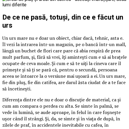
De ce ne pasă, totuși, din ce e făcut un
urs
Un urs mare nu e doar un obiect, chiar dacă, tehnic, asta e.
Îl vezi la intrarea într-un magazin, pe o bancă într-un mall,
lângă un buchet de flori care pare că abia respiră de prea
mult parfum, și, fără să vrei, îți amintești cum e să ai brațele
ocupate de ceva moale. Și cum e să te uiți la cineva care îl
primește și să ți se pară că, pentru o secundă, persoana
aceea se întoarce la o versiune mai ușoară a ei. Un urs mare,
fie din pluș, fie din catifea, are darul ăsta ciudat de a te face
să încetinești.
Diferența dintre ele nu e doar o discuție de material, ca și
cum am compara o perdea cu alta. Se simte în palmă, se
vede în lumină, se aude aproape, în felul în care foșnește
ușor când îl strângi. Și, da, se simte și în viața de după, în
zilele de praf, în accidentele inevitabile cu cafea, în