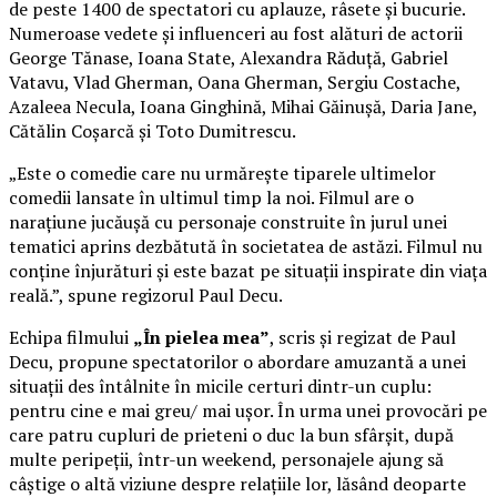
de peste 1400 de spectatori cu aplauze, râsete și bucurie.
Numeroase vedete și influenceri au fost alături de actorii
George Tănase, Ioana State, Alexandra Răduță, Gabriel
Vatavu, Vlad Gherman, Oana Gherman, Sergiu Costache,
Azaleea Necula, Ioana Ginghină, Mihai Găinușă, Daria Jane,
Cătălin Coșarcă și Toto Dumitrescu.
„Este o comedie care nu urmărește tiparele ultimelor
comedii lansate în ultimul timp la noi. Filmul are o
narațiune jucăușă cu personaje construite în jurul unei
tematici aprins dezbătută în societatea de astăzi. Filmul nu
conține înjurături și este bazat pe situații inspirate din viața
reală.”, spune regizorul Paul Decu.
Echipa filmului
„În pielea mea”
, scris și regizat de Paul
Decu, propune spectatorilor o abordare amuzantă a unei
situații des întâlnite în micile certuri dintr-un cuplu:
pentru cine e mai greu/ mai ușor. În urma unei provocări pe
care patru cupluri de prieteni o duc la bun sfârșit, după
multe peripeții, într-un weekend, personajele ajung să
câștige o altă viziune despre relațiile lor, lăsând deoparte