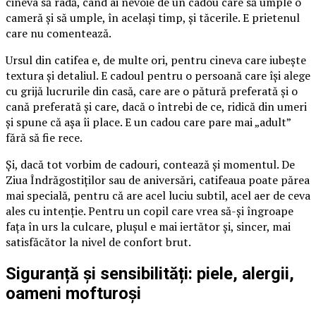
cineva să râdă, când ai nevoie de un cadou care să umple o
cameră și să umple, în același timp, și tăcerile. E prietenul
care nu comentează.
Ursul din catifea e, de multe ori, pentru cineva care iubește
textura și detaliul. E cadoul pentru o persoană care își alege
cu grijă lucrurile din casă, care are o pătură preferată și o
cană preferată și care, dacă o întrebi de ce, ridică din umeri
și spune că așa îi place. E un cadou care pare mai „adult”
fără să fie rece.
Și, dacă tot vorbim de cadouri, contează și momentul. De
Ziua Îndrăgostiților sau de aniversări, catifeaua poate părea
mai specială, pentru că are acel luciu subtil, acel aer de ceva
ales cu intenție. Pentru un copil care vrea să-și îngroape
fața în urs la culcare, plușul e mai iertător și, sincer, mai
satisfăcător la nivel de confort brut.
Siguranță și sensibilități: piele, alergii,
oameni mofturoși