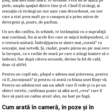
piele, umplu spațiul dintre tine și el. Când îl strângi, ai
senzația că strângi un nor ușor cam dezordonat, un nor
care a stat prea mult pe o canapea și a prins miros de
detergent și, poate, de parfum.
Un urs din catifea, în schimb, te întâmpină cu o suprafață
mai continuă. Nu ai acele fire care se mișcă independent, ci
o textură unitară. Îmbrățișarea se simte mai „curată” ca
senzație, mai netedă. Și, ciudat, poate părea un pic mai rece
la început, ca o rochie de seară pe care o atingi înainte să o
îmbraci. Dar după câteva secunde, devine la fel de cald,
doar că altfel.
Pentru un copil mic, plușul e adesea mai prietenos, pentru
că îl „înconjoară” și pentru că arată ca blana unei ființe vii.
Pentru un adolescent sau un adult care îl vede și ca pe un
obiect estetic, catifeaua poate să aibă acel „ceva” care îl
face să pară un cadou atent ales, nu luat pe fugă.
Cum arată în cameră, în poze și în