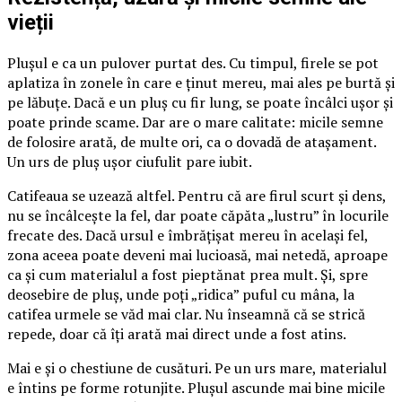
vieții
Plușul e ca un pulover purtat des. Cu timpul, firele se pot
aplatiza în zonele în care e ținut mereu, mai ales pe burtă și
pe lăbuțe. Dacă e un pluș cu fir lung, se poate încâlci ușor și
poate prinde scame. Dar are o mare calitate: micile semne
de folosire arată, de multe ori, ca o dovadă de atașament.
Un urs de pluș ușor ciufulit pare iubit.
Catifeaua se uzează altfel. Pentru că are firul scurt și dens,
nu se încâlcește la fel, dar poate căpăta „lustru” în locurile
frecate des. Dacă ursul e îmbrățișat mereu în același fel,
zona aceea poate deveni mai lucioasă, mai netedă, aproape
ca și cum materialul a fost pieptănat prea mult. Și, spre
deosebire de pluș, unde poți „ridica” puful cu mâna, la
catifea urmele se văd mai clar. Nu înseamnă că se strică
repede, doar că îți arată mai direct unde a fost atins.
Mai e și o chestiune de cusături. Pe un urs mare, materialul
e întins pe forme rotunjite. Plușul ascunde mai bine micile