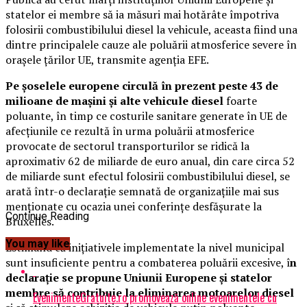
statelor ei membre să ia măsuri mai hotărâte împotriva
folosirii combustibilului diesel la vehicule, aceasta fiind una
dintre principalele cauze ale poluării atmosferice severe în
oraşele ţărilor UE, transmite agenţia EFE.
Pe şoselele europene circulă în prezent peste 43 de
milioane de maşini şi alte vehicule diesel
foarte
poluante, în timp ce costurile sanitare generate în UE de
afecţiunile ce rezultă în urma poluării atmosferice
provocate de sectorul transporturilor se ridică la
aproximativ 62 de miliarde de euro anual, din care circa 52
de miliarde sunt efectul folosirii combustibilului diesel, se
arată într-o declaraţie semnată de organizaţiile mai sus
menţionate cu ocazia unei conferinţe desfăşurate la
Continue Reading
Bruxelles.
You may like
Estimând că iniţiativele implementate la nivel municipal
sunt insuficiente pentru a combaterea poluării excesive, î
n
declaraţie se propune Uniunii Europene şi statelor
membre să contribuie la eliminarea motoarelor diesel
EvenimenteGratuite.ro promovează online evenimentele cu