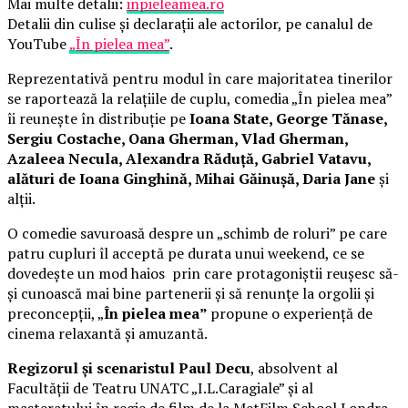
Mai multe detalii:
inpieleamea.ro
Detalii din culise și declarații ale actorilor, pe canalul de
YouTube
„În pielea mea”
.
Reprezentativă pentru modul în care majoritatea tinerilor
se raportează la relațiile de cuplu, comedia „În pielea mea”
îi reunește în distribuție pe
Ioana State, George Tănase,
Sergiu Costache, Oana Gherman, Vlad Gherman,
Azaleea Necula, Alexandra Răduță, Gabriel Vatavu,
alături de Ioana Ginghină, Mihai Găinușă, Daria Jane
și
alții.
O comedie savuroasă despre un „schimb de roluri” pe care
patru cupluri îl acceptă pe durata unui weekend, ce se
dovedește un mod haios prin care protagoniștii reușesc să-
și cunoască mai bine partenerii și să renunțe la orgolii și
preconcepții, „
În pielea mea”
propune o experiență de
cinema relaxantă și amuzantă.
Regizorul și scenaristul Paul Decu
, absolvent al
Facultății de Teatru UNATC „I.L.Caragiale” și al
masteratului în regie de film de la MetFilm School Londra,