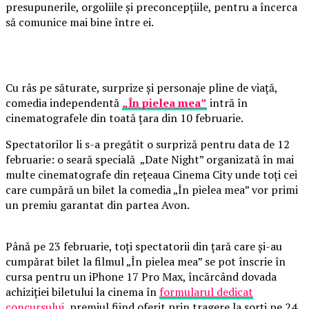
presupunerile, orgoliile și preconcepțiile, pentru a încerca
să comunice mai bine între ei.
Cu râs pe săturate, surprize și personaje pline de viață,
comedia independentă
„În pielea mea”
intră în
cinematografele din toată țara din 10 februarie.
Spectatorilor li s-a pregătit o surpriză pentru data de 12
februarie: o seară specială „Date Night” organizată în mai
multe cinematografe din rețeaua Cinema City unde toți cei
care cumpără un bilet la comedia „În pielea mea” vor primi
un premiu garantat din partea Avon.
Până pe 23 februarie, toți spectatorii din țară care și-au
cumpărat bilet la filmul „În pielea mea” se pot înscrie în
cursa pentru un iPhone 17 Pro Max, încărcând dovada
achiziției biletului la cinema în
formularul dedicat
concursului
, premiul fiind oferit prin tragere la sorți pe 24