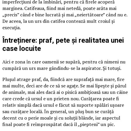
imperfecțiuni de la îmbinări, pentru că firele acoperă
marginea. Catifeaua, fiind mai netedă, poate arăta mai
„precis” când e bine lucrată și mai „neiertătoare” când nu e.
De aceea, la un urs din catifea contează mult croiul și
execuția.
Întreținere: praf, pete și realitatea unei
case locuite
Aici e zona în care oamenii se supără, pentru că nimeni nu
cumpără un urs mare gândindu-se la aspirator. Și totuși.
Plușul atrage praf, da, fiindcă are suprafață mai mare, fire
mai multe, deci are de ce să se agațe. Se mai lipește și părul
de animale, mai ales dacă ai o pisică ambițioasă sau un câine
care crede că ursul e un prieten nou. Curățarea poate fi
relativ simplă dacă ursul e făcut să suporte spălări ușoare
sau curățare locală. În general, un pluș bun se curăță
decent cu o perie moale și cu soluții blânde, iar aspectul
final poate fi reîmprospătat dacă îl „piepteni” un pic.