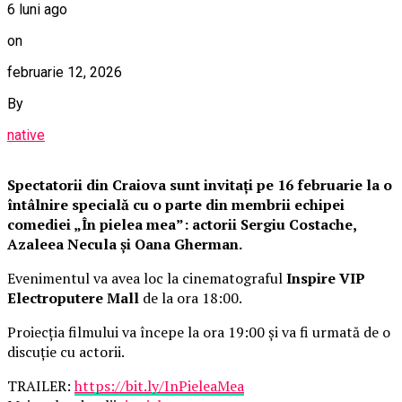
6 luni ago
on
februarie 12, 2026
By
native
Spectatorii din Craiova sunt invitați pe 16 februarie la o
întâlnire specială cu o parte din membrii echipei
comediei „În pielea mea”: actorii Sergiu Costache,
Azaleea Necula și Oana Gherman.
Evenimentul va avea loc la cinematograful
Inspire VIP
Electroputere Mall
de la ora 18:00.
Proiecția filmului va începe la ora 19:00 și va fi urmată de o
discuție cu actorii.
TRAILER:
https://bit.ly/InPieleaMea