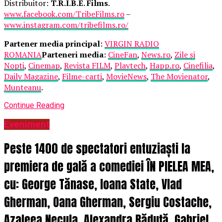
Distribuitor:
T.R.I.B.E. Films
.
www.facebook.com/TribeFilms.ro
–
www.instagram.com/tribefilms.ro/
Partener media principal
:
VIRGIN RADIO
ROMANIA
Parteneri media
:
CineFan
,
News.ro
,
Zile și
Nopți
,
Cinemap
,
Revista FILM
,
Playtech
,
Happ.ro
,
Cinefilia
,
Daily Magazine
,
Filme-carti
,
MovieNews
,
The Movienator
,
Munteanu
.
Continue Reading
Eveniment
Peste 1400 de spectatori entuziaști la
premiera de gală a comediei ÎN PIELEA MEA,
cu: George Tănase, Ioana State, Vlad
Gherman, Oana Gherman, Sergiu Costache,
Azaleea Necula, Alexandra Răduță, Gabriel