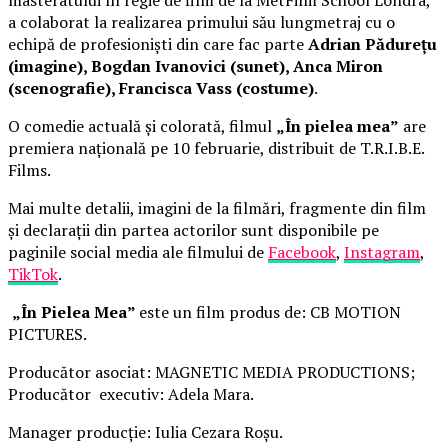
a colaborat la realizarea primului său lungmetraj cu o
echipă de profesioniști din care fac parte
Adrian Pădurețu
(imagine), Bogdan Ivanovici (sunet), Anca Miron
(scenografie), Francisca Vass (costume)
.
O comedie actuală și colorată, filmul
„În pielea mea”
are
premiera națională pe 10 februarie, distribuit de T.R.I.B.E.
Films.
Mai multe detalii, imagini de la filmări, fragmente din film
și declarații din partea actorilor sunt disponibile pe
paginile social media ale filmului de
Facebook
,
Instagram
,
TikTok
.
„În Pielea Mea”
este un film produs de: CB MOTION
PICTURES.
Producător asociat: MAGNETIC MEDIA PRODUCTIONS;
Producător executiv: Adela Mara.
Manager producție: Iulia Cezara Roșu.