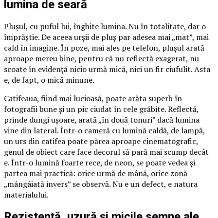
lumina de seară
Plușul, cu puful lui, înghite lumina. Nu în totalitate, dar o
împrăștie. De aceea urșii de pluș par adesea mai „mat”, mai
cald în imagine. În poze, mai ales pe telefon, plușul arată
aproape mereu bine, pentru că nu reflectă exagerat, nu
scoate în evidență nicio urmă mică, nici un fir ciufulit. Asta
e, de fapt, o mică minune.
Catifeaua, fiind mai lucioasă, poate arăta superb în
fotografii bune și un pic ciudat în cele grăbite. Reflectă,
prinde dungi ușoare, arată „în două tonuri” dacă lumina
vine din lateral. Într-o cameră cu lumină caldă, de lampă,
un urs din catifea poate părea aproape cinematografic,
genul de obiect care face decorul să pară mai scump decât
e. Într-o lumină foarte rece, de neon, se poate vedea și
partea mai practică: orice urmă de mână, orice zonă
„mângâiată invers” se observă. Nu e un defect, e natura
materialului.
Rezistență, uzură și micile semne ale