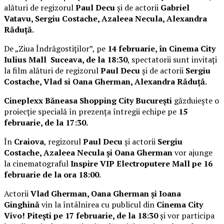
alături de regizorul
Paul Decu
și de actorii
Gabriel
Vatavu, Sergiu Costache, Azaleea Necula, Alexandra
Răduță.
De „Ziua Îndrăgostiților”, pe
14 februarie, în Cinema City
Iulius Mall Suceava, de la 18:30
, spectatorii sunt invitați
la film alături de regizorul
Paul Decu
și de actorii
Sergiu
Costache, Vlad si Oana Gherman, Alexandra Răduță.
Cineplexx Băneasa Shopping City București
găzduiește o
proiecție specială în prezența întregii echipe pe
15
februarie, de la 17:30.
În
Craiova
, regizorul
Paul Decu
și actorii
Sergiu
Costache, Azaleea Necula și Oana Gherman
vor ajunge
la cinematograful
Inspire VIP Electroputere Mall pe 16
februarie de la ora 18:00
.
Actorii
Vlad Gherman, Oana Gherman și Ioana
Ginghină
vin la întâlnirea cu publicul din
Cinema City
Vivo! Pitești pe 17 februarie, de la 18:30
și vor participa