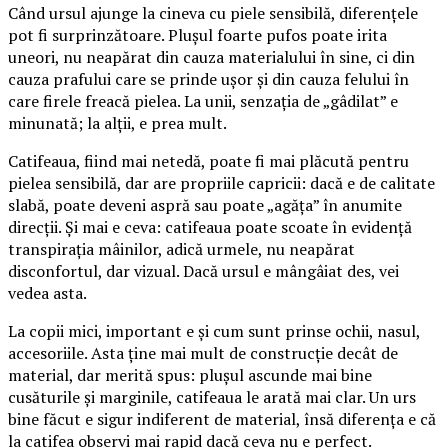
Când ursul ajunge la cineva cu piele sensibilă, diferențele
pot fi surprinzătoare. Plușul foarte pufos poate irita
uneori, nu neapărat din cauza materialului în sine, ci din
cauza prafului care se prinde ușor și din cauza felului în
care firele freacă pielea. La unii, senzația de „gâdilat” e
minunată; la alții, e prea mult.
Catifeaua, fiind mai netedă, poate fi mai plăcută pentru
pielea sensibilă, dar are propriile capricii: dacă e de calitate
slabă, poate deveni aspră sau poate „agăța” în anumite
direcții. Și mai e ceva: catifeaua poate scoate în evidență
transpirația mâinilor, adică urmele, nu neapărat
disconfortul, dar vizual. Dacă ursul e mângâiat des, vei
vedea asta.
La copii mici, important e și cum sunt prinse ochii, nasul,
accesoriile. Asta ține mai mult de construcție decât de
material, dar merită spus: plușul ascunde mai bine
cusăturile și marginile, catifeaua le arată mai clar. Un urs
bine făcut e sigur indiferent de material, însă diferența e că
la catifea observi mai rapid dacă ceva nu e perfect.