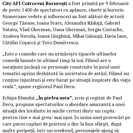
City AFI Cotroceni București
a fost primită pe 9 februarie
de peste 1400 de spectatori cu aplauze, râsete și bucurie.
Numeroase vedete și influenceri au fost alături de actorii
George Tănase, Ioana State, Alexandra Răduță, Gabriel
Vatavu, Vlad Gherman, Oana Gherman, Sergiu Costache,
Azaleea Necula, Ioana Ginghină, Mihai Găinușă, Daria Jane,
Cătălin Coșarcă și Toto Dumitrescu.
„Este o comedie care nu urmărește tiparele ultimelor
comedii lansate în ultimul timp la noi. Filmul are o
narațiune jucăușă cu personaje construite în jurul unei
tematici aprins dezbătută în societatea de astăzi. Filmul nu
conține înjurături și este bazat pe situații inspirate din viața
reală.”, spune regizorul Paul Decu.
Echipa filmului
„În pielea mea”
, scris și regizat de Paul
Decu, propune spectatorilor o abordare amuzantă a unei
situații des întâlnite în micile certuri dintr-un cuplu:
pentru cine e mai greu/ mai ușor. În urma unei provocări pe
care patru cupluri de prieteni o duc la bun sfârșit, după
multe peripeții, într-un weekend, personajele ajung să