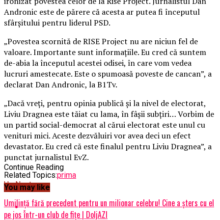
ironizat povestea celor de la Rise Project. Jurnalistul Dan
Andronic este de părere că acesta ar putea fi începutul
sfârşitului pentru liderul PSD.
„Povestea scornită de RISE Project nu are niciun fel de
valoare. Importante sunt informaţiile. Eu cred că suntem
de-abia la începutul acestei odisei, în care vom vedea
lucruri amestecate. Este o spumoasă poveste de cancan”, a
declarat Dan Andronic, la B1Tv.
„Dacă vreţi, pentru opinia publică şi la nivel de electorat,
Liviu Dragnea este tăiat cu lama, în fâşii subţiri… Vorbim de
un partid social-democrat al cărui electorat este unul cu
venituri mici. Aceste dezvăluiri vor avea deci un efect
devastator. Eu cred că este finalul pentru Liviu Dragnea”, a
punctat jurnalistul EvZ.
Continue Reading
Related Topics:
prima
Up Next
You may like
Umilință fără precedent pentru un milionar celebru! Cine a șters cu el
pe jos într-un club de fițe | DoljAZI