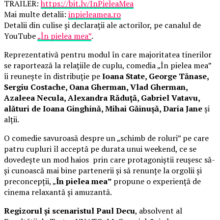
TRAILER:
https://bit.ly/InPieleaMea
Mai multe detalii:
inpieleamea.ro
Detalii din culise și declarații ale actorilor, pe canalul de
YouTube
„În pielea mea”
.
Reprezentativă pentru modul în care majoritatea tinerilor
se raportează la relațiile de cuplu, comedia „În pielea mea”
îi reunește în distribuție pe
Ioana State, George Tănase,
Sergiu Costache, Oana Gherman, Vlad Gherman,
Azaleea Necula, Alexandra Răduță, Gabriel Vatavu,
alături de Ioana Ginghină, Mihai Găinușă, Daria Jane
și
alții.
O comedie savuroasă despre un „schimb de roluri” pe care
patru cupluri îl acceptă pe durata unui weekend, ce se
dovedește un mod haios prin care protagoniștii reușesc să-
și cunoască mai bine partenerii și să renunțe la orgolii și
preconcepții, „
În pielea mea”
propune o experiență de
cinema relaxantă și amuzantă.
Regizorul și scenaristul Paul Decu
, absolvent al