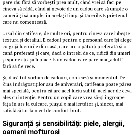
pare rău fără să vorbești prea mult, când vrei să faci pe
cineva să râdă, când ai nevoie de un cadou care să umple o
cameră și să umple, în același timp, și tăcerile. E prietenul
care nu comentează.
Ursul din catifea e, de multe ori, pentru cineva care iubește
textura și detaliul. E cadoul pentru o persoană care își alege
cu grijă lucrurile din casă, care are o pătură preferată și o
cană preferată și care, dacă o întrebi de ce, ridică din umeri
și spune că așa îi place. E un cadou care pare mai „adult”
fără să fie rece.
Și, dacă tot vorbim de cadouri, contează și momentul. De
Ziua Îndrăgostiților sau de aniversări, catifeaua poate părea
mai specială, pentru că are acel luciu subtil, acel aer de ceva
ales cu intenție. Pentru un copil care vrea să-și îngroape
fața în urs la culcare, plușul e mai iertător și, sincer, mai
satisfăcător la nivel de confort brut.
Siguranță și sensibilități: piele, alergii,
oameni mofturoși