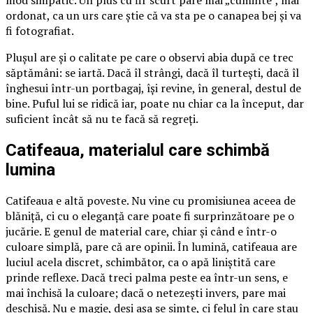
ordonat, ca un urs care știe că va sta pe o canapea bej și va
fi fotografiat.
Plușul are și o calitate pe care o observi abia după ce trec
săptămâni: se iartă. Dacă îl strângi, dacă îl turtești, dacă îl
înghesui într-un portbagaj, își revine, în general, destul de
bine. Puful lui se ridică iar, poate nu chiar ca la început, dar
suficient încât să nu te facă să regreți.
Catifeaua, materialul care schimbă
lumina
Catifeaua e altă poveste. Nu vine cu promisiunea aceea de
blăniță, ci cu o eleganță care poate fi surprinzătoare pe o
jucărie. E genul de material care, chiar și când e într-o
culoare simplă, pare că are opinii. În lumină, catifeaua are
luciul acela discret, schimbător, ca o apă liniștită care
prinde reflexe. Dacă treci palma peste ea într-un sens, e
mai închisă la culoare; dacă o netezești invers, pare mai
deschisă. Nu e magie, deși așa se simte, ci felul în care stau