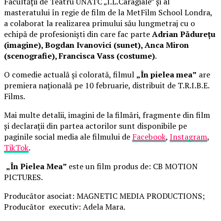
Facultății de Teatru UNATC „I.L.Caragiale” și al
masteratului în regie de film de la MetFilm School Londra,
a colaborat la realizarea primului său lungmetraj cu o
echipă de profesioniști din care fac parte
Adrian Pădurețu
(imagine), Bogdan Ivanovici (sunet), Anca Miron
(scenografie), Francisca Vass (costume)
.
O comedie actuală și colorată, filmul
„În pielea mea”
are
premiera națională pe 10 februarie, distribuit de T.R.I.B.E.
Films.
Mai multe detalii, imagini de la filmări, fragmente din film
și declarații din partea actorilor sunt disponibile pe
paginile social media ale filmului de
Facebook
,
Instagram
,
TikTok
.
„În Pielea Mea”
este un film produs de: CB MOTION
PICTURES.
Producător asociat: MAGNETIC MEDIA PRODUCTIONS;
Producător executiv: Adela Mara.