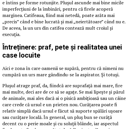
e întins pe forme rotunjite. Plușul ascunde mai bine micile
imperfecțiuni de la îmbinări, pentru că firele acoperă
marginea. Catifeaua, fiind mai netedă, poate arăta mai
„precis” când e bine lucrată și mai „neiertătoare” când nu e.
De aceea, la un urs din catifea contează mult croiul și
execuția.
Întreținere: praf, pete și realitatea unei
case locuite
Aici e zona în care oamenii se supără, pentru că nimeni nu
cumpără un urs mare gândindu-se la aspirator. Și totuși.
Plușul atrage praf, da, fiindcă are suprafață mai mare, fire
mai multe, deci are de ce să se agațe. Se mai lipește și părul
de animale, mai ales dacă ai o pisică ambițioasă sau un câine
care crede că ursul e un prieten nou. Curățarea poate fi
relativ simplă dacă ursul e făcut să suporte spălări ușoare
sau curățare locală. În general, un pluș bun se curăță
decent cu o perie moale și cu soluții blânde, iar aspectul