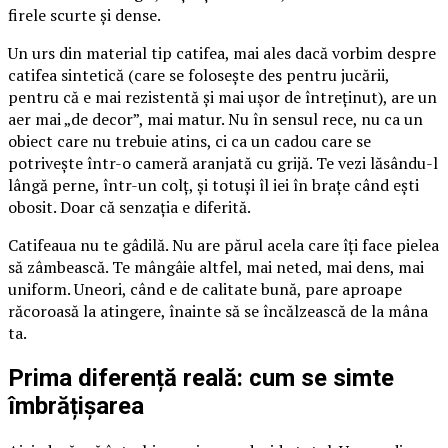
firele scurte și dense.
Un urs din material tip catifea, mai ales dacă vorbim despre
catifea sintetică (care se folosește des pentru jucării,
pentru că e mai rezistentă și mai ușor de întreținut), are un
aer mai „de decor”, mai matur. Nu în sensul rece, nu ca un
obiect care nu trebuie atins, ci ca un cadou care se
potrivește într-o cameră aranjată cu grijă. Te vezi lăsându-l
lângă perne, într-un colț, și totuși îl iei în brațe când ești
obosit. Doar că senzația e diferită.
Catifeaua nu te gâdilă. Nu are părul acela care îți face pielea
să zâmbească. Te mângâie altfel, mai neted, mai dens, mai
uniform. Uneori, când e de calitate bună, pare aproape
răcoroasă la atingere, înainte să se încălzească de la mâna
ta.
Prima diferență reală: cum se simte
îmbrățișarea