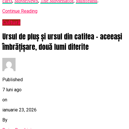
carti
,
MovieNews
,
The Movienator
,
Munteanu
.
Continue Reading
Cultură
Ursul de pluș și ursul din catifea – aceeași
îmbrățișare, două lumi diferite
Published
7 luni ago
on
ianuarie 23, 2026
By