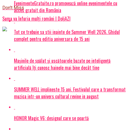
EvenimenteGratuite.ro promovează online evenimentele cu
Don't Miss
acces gratuit din România
Suma va înfuria mulți români | DoljAZI
Tot ce trebuie sa stii inainte de Summer Well 2026. Ghidul
complet pentru editia aniversara de 15 ani
Mașinile de spălat și uscătoarele bazate pe inteligență
artificială îți cunosc hainele mai bine decât tine
SUMMER WELL implineste 15 ani. Festivalul care a transformat
muzica intr-un univers cultural revine in august
HONOR Magic V6: designul care se poartă