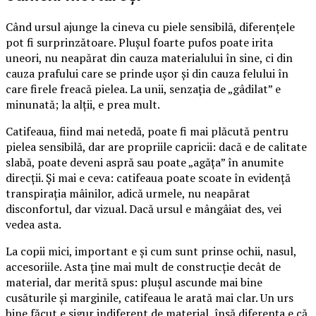
Când ursul ajunge la cineva cu piele sensibilă, diferențele
pot fi surprinzătoare. Plușul foarte pufos poate irita
uneori, nu neapărat din cauza materialului în sine, ci din
cauza prafului care se prinde ușor și din cauza felului în
care firele freacă pielea. La unii, senzația de „gâdilat” e
minunată; la alții, e prea mult.
Catifeaua, fiind mai netedă, poate fi mai plăcută pentru
pielea sensibilă, dar are propriile capricii: dacă e de calitate
slabă, poate deveni aspră sau poate „agăța” în anumite
direcții. Și mai e ceva: catifeaua poate scoate în evidență
transpirația mâinilor, adică urmele, nu neapărat
disconfortul, dar vizual. Dacă ursul e mângâiat des, vei
vedea asta.
La copii mici, important e și cum sunt prinse ochii, nasul,
accesoriile. Asta ține mai mult de construcție decât de
material, dar merită spus: plușul ascunde mai bine
cusăturile și marginile, catifeaua le arată mai clar. Un urs
bine făcut e sigur indiferent de material, însă diferența e că