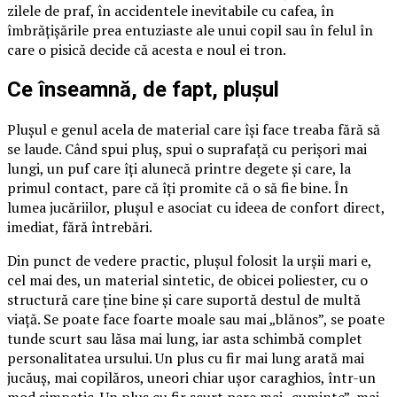
zilele de praf, în accidentele inevitabile cu cafea, în
îmbrățișările prea entuziaste ale unui copil sau în felul în
care o pisică decide că acesta e noul ei tron.
Ce înseamnă, de fapt, plușul
Plușul e genul acela de material care își face treaba fără să
se laude. Când spui pluș, spui o suprafață cu perișori mai
lungi, un puf care îți alunecă printre degete și care, la
primul contact, pare că îți promite că o să fie bine. În
lumea jucăriilor, plușul e asociat cu ideea de confort direct,
imediat, fără întrebări.
Din punct de vedere practic, plușul folosit la urșii mari e,
cel mai des, un material sintetic, de obicei poliester, cu o
structură care ține bine și care suportă destul de multă
viață. Se poate face foarte moale sau mai „blănos”, se poate
tunde scurt sau lăsa mai lung, iar asta schimbă complet
personalitatea ursului. Un plus cu fir mai lung arată mai
jucăuș, mai copilăros, uneori chiar ușor caraghios, într-un
mod simpatic. Un plus cu fir scurt pare mai „cuminte”, mai