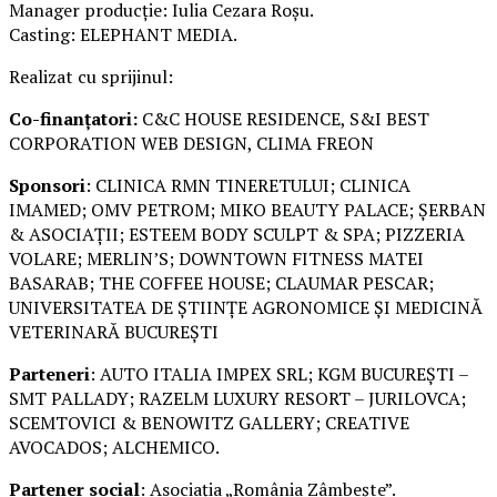
Manager producție: Iulia Cezara Roșu.
Casting: ELEPHANT MEDIA.
Realizat cu sprijinul:
Co-finanțatori:
C&C HOUSE RESIDENCE, S&I BEST
CORPORATION WEB DESIGN, CLIMA FREON
Sponsori
: CLINICA RMN TINERETULUI; CLINICA
IMAMED; OMV PETROM; MIKO BEAUTY PALACE; ȘERBAN
& ASOCIAȚII; ESTEEM BODY SCULPT & SPA; PIZZERIA
VOLARE; MERLIN’S; DOWNTOWN FITNESS MATEI
BASARAB; THE COFFEE HOUSE; CLAUMAR PESCAR;
UNIVERSITATEA DE ȘTIINȚE AGRONOMICE ȘI MEDICINĂ
VETERINARĂ BUCUREȘTI
Parteneri
: AUTO ITALIA IMPEX SRL; KGM BUCUREȘTI –
SMT PALLADY; RAZELM LUXURY RESORT – JURILOVCA;
SCEMTOVICI & BENOWITZ GALLERY; CREATIVE
AVOCADOS; ALCHEMICO.
Partener social
: Asociația „România Zâmbește”.