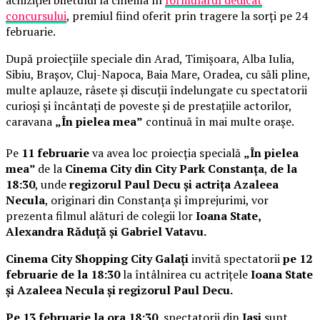
achiziției biletului la cinema în
formularul dedicat
concursului
, premiul fiind oferit prin tragere la sorți pe 24
februarie.
După proiecțiile speciale din Arad, Timișoara, Alba Iulia,
Sibiu, Brașov, Cluj-Napoca, Baia Mare, Oradea, cu săli pline,
multe aplauze, râsete și discuții îndelungate cu spectatorii
curioși și încântați de poveste și de prestațiile actorilor,
caravana
„În pielea mea”
continuă în mai multe orașe.
Pe
11 februarie
va avea loc proiecția specială
„În pielea
mea”
de la
Cinema City din City Park Constanța
,
de la
18:30
, unde
regizorul Paul Decu și actrița Azaleea
Necula
, originari din Constanța și împrejurimi, vor
prezenta filmul alături de colegii lor
Ioana State,
Alexandra Răduță și Gabriel Vatavu.
Cinema City Shopping City Galați
invită spectatorii
pe 12
februarie de la 18:30
la întâlnirea cu actrițele
Ioana State
și Azaleea Necula și regizorul Paul Decu.
Pe 13 februarie la ora 18:30
, spectatorii din
Iași
sunt