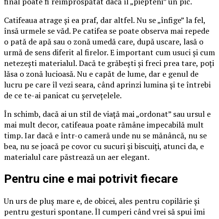
final poate fi reîmprospătat dacă îl „piepteni” un pic.
Catifeaua atrage și ea praf, dar altfel. Nu se „înfige” la fel,
însă urmele se văd. Pe catifea se poate observa mai repede
o pată de apă sau o zonă umedă care, după uscare, lasă o
urmă de sens diferit al firelor. E important cum usuci și cum
netezești materialul. Dacă te grăbești și freci prea tare, poți
lăsa o zonă lucioasă. Nu e capăt de lume, dar e genul de
lucru pe care îl vezi seara, când aprinzi lumina și te întrebi
de ce te-ai panicat cu șervețelele.
În schimb, dacă ai un stil de viață mai „ordonat” sau ursul e
mai mult decor, catifeaua poate rămâne impecabilă mult
timp. Iar dacă e într-o cameră unde nu se mănâncă, nu se
bea, nu se joacă pe covor cu sucuri și biscuiți, atunci da, e
materialul care păstrează un aer elegant.
Pentru cine e mai potrivit fiecare
Un urs de pluș mare e, de obicei, ales pentru copilărie și
pentru gesturi spontane. Îl cumperi când vrei să spui îmi