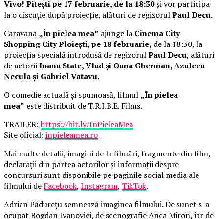
Vivo! Pitești pe 17 februarie, de la 18:30
și vor participa
la o discuție după proiecție, alături de regizorul
Paul Decu.
Caravana
„În pielea mea”
ajunge la
Cinema City
Shopping City Ploiești, pe 18 februarie,
de la 18:30, la
proiecția specială introdusă de regizorul
Paul Decu
, alături
de actorii
Ioana State, Vlad și Oana Gherman, Azaleea
Necula și Gabriel Vatavu.
O comedie actuală și spumoasă, filmul
„În pielea
mea”
este distribuit de T.R.I.B.E. Films.
TRAILER:
https://bit.ly/InPieleaMea
Site oficial:
inpieleamea.ro
Mai multe detalii, imagini de la filmări, fragmente din film,
declarații din partea actorilor și informații despre
concursuri sunt disponibile pe paginile social media ale
filmului de
Facebook
,
Instagram
,
TikTok
.
Adrian Pădurețu semnează imaginea filmului. De sunet s-a
ocupat Bogdan Ivanovici, de scenografie Anca Miron, iar de