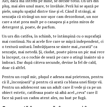
Aici, dacă mă întrebi pe mine, se decide totul. Un urs din
pluș, mai ales unul mare, te învăluie. Perii lui se așază pe
piele, umplu spațiul dintre tine și el. Când îl strângi, ai
senzația că strângi un nor ușor cam dezordonat, un nor
care a stat prea mult pe o canapea și a prins miros de
detergent și, poate, de parfum.
Un urs din catifea, în schimb, te întâmpină cu o suprafață
mai continuă. Nu ai acele fire care se mișcă independent, ci
o textură unitară. Îmbrățișarea se simte mai „curată” ca
senzație, mai netedă. Și, ciudat, poate părea un pic mai rece
la început, ca o rochie de seară pe care o atingi înainte să o
îmbraci. Dar după câteva secunde, devine la fel de cald,
doar că altfel.
Pentru un copil mic, plușul e adesea mai prietenos, pentru
că îl „înconjoară” și pentru că arată ca blana unei ființe vii.
Pentru un adolescent sau un adult care îl vede și ca pe un
obiect estetic, catifeaua poate să aibă acel „ceva” care îl
face să pară un cadou atent ales, nu luat pe fugă.