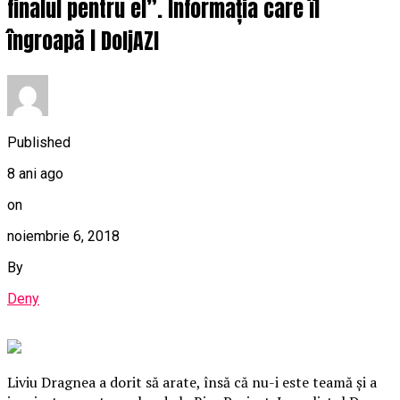
finalul pentru el”. Informația care îl
îngroapă | DoljAZI
Published
8 ani ago
on
noiembrie 6, 2018
By
Deny
Liviu Dragnea a dorit să arate, însă că nu-i este teamă şi a