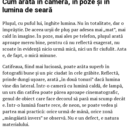
Cum arată în cameră, în poze și în
lumina de seară
Plușul, cu puful lui, înghite lumina. Nu în totalitate, dar o
împrăștie. De aceea urșii de pluș par adesea mai „mat”, mai
cald în imagine. În poze, mai ales pe telefon, plușul arată
aproape mereu bine, pentru că nu reflectă exagerat, nu
scoate în evidență nicio urmă mică, nici un fir ciufulit. Asta
e, de fapt, o mică minune.
Catifeaua, fiind mai lucioasă, poate arăta superb în
fotografii bune și un pic ciudat în cele grăbite. Reflectă,
prinde dungi ușoare, arată „în două tonuri” dacă lumina
vine din lateral. Într-o cameră cu lumină caldă, de lampă,
un urs din catifea poate părea aproape cinematografic,
genul de obiect care face decorul să pară mai scump decât
e. Într-o lumină foarte rece, de neon, se poate vedea și
partea mai practică: orice urmă de mână, orice zonă
„mângâiată invers” se observă. Nu e un defect, e natura
materialului.