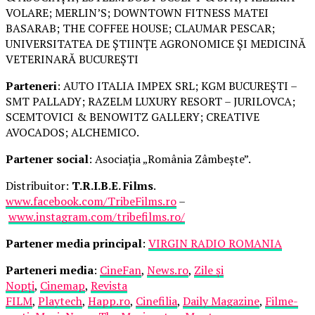
VOLARE; MERLIN’S; DOWNTOWN FITNESS MATEI
BASARAB; THE COFFEE HOUSE; CLAUMAR PESCAR;
UNIVERSITATEA DE ȘTIINȚE AGRONOMICE ȘI MEDICINĂ
VETERINARĂ BUCUREȘTI
Parteneri
: AUTO ITALIA IMPEX SRL; KGM BUCUREȘTI –
SMT PALLADY; RAZELM LUXURY RESORT – JURILOVCA;
SCEMTOVICI & BENOWITZ GALLERY; CREATIVE
AVOCADOS; ALCHEMICO.
Partener social
: Asociația „România Zâmbește”.
Distribuitor:
T.R.I.B.E. Films
.
www.facebook.com/TribeFilms.ro
–
www.instagram.com/tribefilms.ro/
Partener media principal
:
VIRGIN RADIO ROMANIA
Parteneri media
:
CineFan
,
News.ro
,
Zile și
Nopți
,
Cinemap
,
Revista
FILM
,
Playtech
,
Happ.ro
,
Cinefilia
,
Daily Magazine
,
Filme-