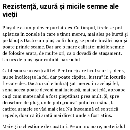
Rezistență, uzură și micile semne ale
vieții
Plușul e ca un pulover purtat des. Cu timpul, firele se pot
aplatiza în zonele în care e ținut mereu, mai ales pe burtă și
pe lăbuțe. Dacă e un pluș cu fir lung, se poate încâlci ușor și
poate prinde scame. Dar are o mare calitate: micile semne
de folosire arată, de multe ori, ca o dovadă de atașament.
Un urs de pluș ușor ciufulit pare iubit.
Catifeaua se uzează altfel. Pentru că are firul scurt și dens,
nu se încâlcește la fel, dar poate căpăta „lustru” în locurile
frecate des. Dacă ursul e îmbrățișat mereu în același fel,
zona aceea poate deveni mai lucioasă, mai netedă, aproape
ca și cum materialul a fost pieptănat prea mult. Și, spre
deosebire de pluș, unde poți „ridica” puful cu mâna, la
catifea urmele se văd mai clar. Nu înseamnă că se strică
repede, doar că îți arată mai direct unde a fost atins.
Mai e și o chestiune de cusături. Pe un urs mare, materialul