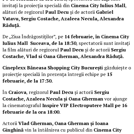
invitați la proiecția specială din
Cinema City Iulius Mall
,
alături de regizorul
Paul Decu
și de actorii
Gabriel
Vatavu, Sergiu Costache, Azaleea Necula, Alexandra
Răduță.
De „Ziua Îndrăgostiților”, pe
14 februarie, în Cinema City
Iulius Mall Suceava, de la 18:30
, spectatorii sunt invitați
la film alături de regizorul
Paul Decu
și de actorii
Sergiu
Costache, Vlad si Oana Gherman, Alexandra Răduță.
Cineplexx Băneasa Shopping City București
găzduiește o
proiecție specială în prezența întregii echipe pe
15
februarie, de la 17:30.
În
Craiova
, regizorul
Paul Decu
și actorii
Sergiu
Costache, Azaleea Necula și Oana Gherman
vor ajunge
la cinematograful
Inspire VIP Electroputere Mall pe 16
februarie de la ora 18:00
.
Actorii
Vlad Gherman, Oana Gherman și Ioana
Ginghină
vin la întâlnirea cu publicul din
Cinema City