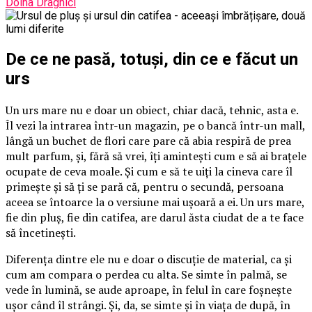
Doina Draghici
De ce ne pasă, totuși, din ce e făcut un
urs
Un urs mare nu e doar un obiect, chiar dacă, tehnic, asta e.
Îl vezi la intrarea într-un magazin, pe o bancă într-un mall,
lângă un buchet de flori care pare că abia respiră de prea
mult parfum, și, fără să vrei, îți amintești cum e să ai brațele
ocupate de ceva moale. Și cum e să te uiți la cineva care îl
primește și să ți se pară că, pentru o secundă, persoana
aceea se întoarce la o versiune mai ușoară a ei. Un urs mare,
fie din pluș, fie din catifea, are darul ăsta ciudat de a te face
să încetinești.
Diferența dintre ele nu e doar o discuție de material, ca și
cum am compara o perdea cu alta. Se simte în palmă, se
vede în lumină, se aude aproape, în felul în care foșnește
ușor când îl strângi. Și, da, se simte și în viața de după, în