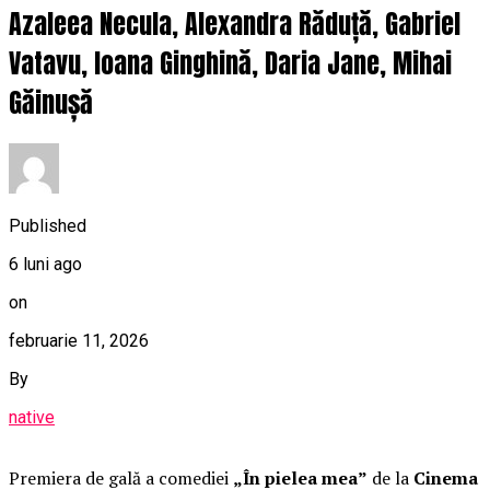
Azaleea Necula, Alexandra Răduță, Gabriel
Vatavu, Ioana Ginghină, Daria Jane, Mihai
Găinușă
Published
6 luni ago
on
februarie 11, 2026
By
native
Premiera de gală a comediei
„În pielea mea”
de la
Cinema