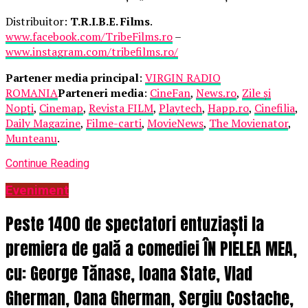
Distribuitor:
T.R.I.B.E. Films
.
www.facebook.com/TribeFilms.ro
–
www.instagram.com/tribefilms.ro/
Partener media principal
:
VIRGIN RADIO
ROMANIA
Parteneri media
:
CineFan
,
News.ro
,
Zile și
Nopți
,
Cinemap
,
Revista FILM
,
Playtech
,
Happ.ro
,
Cinefilia
,
Daily Magazine
,
Filme-carti
,
MovieNews
,
The Movienator
,
Munteanu
.
Continue Reading
Eveniment
Peste 1400 de spectatori entuziaști la
premiera de gală a comediei ÎN PIELEA MEA,
cu: George Tănase, Ioana State, Vlad
Gherman, Oana Gherman, Sergiu Costache,