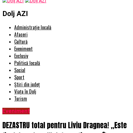
Dolj AZI
Administrație locală
Afaceri
Cultură
Eveniment
Exclusiv
Politică locală
Social
Sport
Știri din județ
Viața în Dolj
Turism
Eveniment
DEZASTRU total pentru Liviu Dragnea! „Este