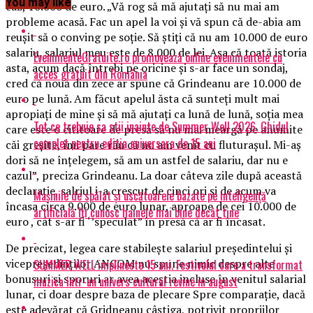
You may like
caz, 10.000 de euro. „Vă rog să mă ajutaţi să nu mai am
probleme acasă. Fac un apel la voi şi vă spun că de-abia am
reuşit să o conving pe soţie. Să ştiţi că nu am 10.000 de euro
salariu, salariul meu este de 8.000 de lei. Aşa că toată istoria
EvenimenteGratuite.ro promovează online evenimentele cu
asta, acum dacă întrebi pe oricine şi s-ar face un sondaj,
acces gratuit din România
cred că nouă din zece ar spune că Grindeanu are 10.000 de
euro pe lună. Am făcut apelul ăsta că sunteţi mult mai
apropiaţi de mine şi să mă ajutaţi ca lună de lună, soţia mea
Tot ce trebuie sa stii inainte de Summer Well 2026. Ghidul
care este o cititoare de presă să nu mai meargă pe anumite
complet pentru editia aniversara de 15 ani
căi greşite, îmi pare rău că nu am venit cu fluturaşul. Mi-aş
dori să ne înţelegem, să am un astfel de salariu, dar nu e
cazul
”
, preciza Grindeanu. La doar câteva zile după această
declaraţie, salriul i-a crescut de cinci ori şi de acum va
Mașinile de spălat și uscătoarele bazate pe inteligență
încasa circa 9.000 de euro lunar, aproape de cei 10.000 de
artificială îți cunosc hainele mai bine decât tine
euro , cât s-ar fi
‘’speculat”
în presă că ar fi încasat.
De precizat, legea care stabileşte salariul preşedintelui şi
vicepreşedinţilor ANCOM nu spune nimic despre alte
SUMMER WELL implineste 15 ani. Festivalul care a transformat
bonusuri şi sporuri ar avea aceştia incluse în venitul salarial
muzica intr-un univers cultural revine in august
lunar, ci doar despre baza de plecare Spre comparaţie, dacă
este adevărat că Gridneanu câştiga, potrivit propriilor