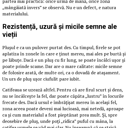
partea mai practică: orice urmă de mână, orice zonă
„mângâiată invers” se observă. Nu e un defect, e natura
materialului.
Rezistență, uzură și micile semne ale
vieții
Plușul e ca un pulover purtat des. Cu timpul, firele se pot
aplatiza în zonele în care e ținut mereu, mai ales pe burtă și
pe lăbuțe. Dacă e un pluș cu fir lung, se poate încâlci ușor și
poate prinde scame. Dar are o mare calitate: micile semne
de folosire arată, de multe ori, ca o dovadă de atașament.
Un urs de pluș ușor ciufulit pare iubit.
Catifeaua se uzează altfel. Pentru că are firul scurt și dens,
nu se încâlcește la fel, dar poate căpăta „lustru” în locurile
frecate des. Dacă ursul e îmbrățișat mereu în același fel,
zona aceea poate deveni mai lucioasă, mai netedă, aproape
ca și cum materialul a fost pieptănat prea mult. Și, spre
deosebire de pluș, unde poți „ridica” puful cu mâna, la
catifea urmele se văd mai clar. Nu înseamnă că se strică