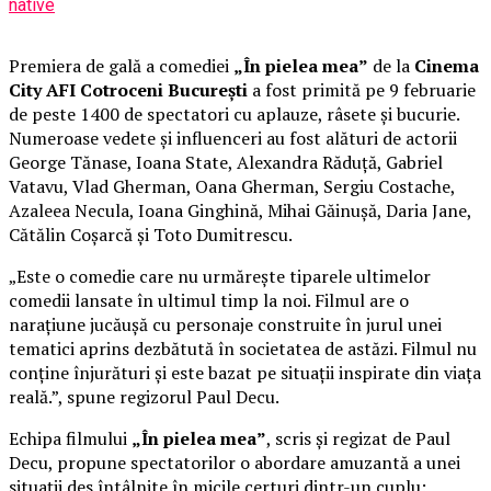
native
Premiera de gală a comediei
„În pielea mea”
de la
Cinema
City AFI Cotroceni București
a fost primită pe 9 februarie
de peste 1400 de spectatori cu aplauze, râsete și bucurie.
Numeroase vedete și influenceri au fost alături de actorii
George Tănase, Ioana State, Alexandra Răduță, Gabriel
Vatavu, Vlad Gherman, Oana Gherman, Sergiu Costache,
Azaleea Necula, Ioana Ginghină, Mihai Găinușă, Daria Jane,
Cătălin Coșarcă și Toto Dumitrescu.
„Este o comedie care nu urmărește tiparele ultimelor
comedii lansate în ultimul timp la noi. Filmul are o
narațiune jucăușă cu personaje construite în jurul unei
tematici aprins dezbătută în societatea de astăzi. Filmul nu
conține înjurături și este bazat pe situații inspirate din viața
reală.”, spune regizorul Paul Decu.
Echipa filmului
„În pielea mea”
, scris și regizat de Paul
Decu, propune spectatorilor o abordare amuzantă a unei
situații des întâlnite în micile certuri dintr-un cuplu: