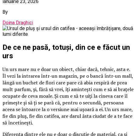
ianuarie 23, 2026
By
Doina Draghici
De ce ne pasă, totuși, din ce e făcut un
urs
Un urs mare nu e doar un obiect, chiar dacă, tehnic, asta e.
Îl vezi la intrarea într-un magazin, pe o bancă într-un mall,
lângă un buchet de flori care pare că abia respiră de prea
mult parfum, și, fără să vrei, îți amintești cum e să ai brațele
ocupate de ceva moale. Și cum e să te uiți la cineva care îl
primește și să ți se pară că, pentru o secundă, persoana
aceea se întoarce la o versiune mai ușoară a ei. Un urs mare,
fie din pluș, fie din catifea, are darul ăsta ciudat de a te face
să încetinești.
Diferența dintre ele nu e doar o discuție de material, ca și