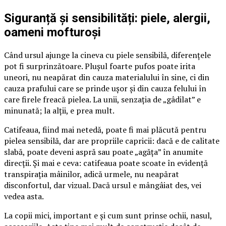
Siguranță și sensibilități: piele, alergii,
oameni mofturoși
Când ursul ajunge la cineva cu piele sensibilă, diferențele
pot fi surprinzătoare. Plușul foarte pufos poate irita
uneori, nu neapărat din cauza materialului în sine, ci din
cauza prafului care se prinde ușor și din cauza felului în
care firele freacă pielea. La unii, senzația de „gâdilat” e
minunată; la alții, e prea mult.
Catifeaua, fiind mai netedă, poate fi mai plăcută pentru
pielea sensibilă, dar are propriile capricii: dacă e de calitate
slabă, poate deveni aspră sau poate „agăța” în anumite
direcții. Și mai e ceva: catifeaua poate scoate în evidență
transpirația mâinilor, adică urmele, nu neapărat
disconfortul, dar vizual. Dacă ursul e mângâiat des, vei
vedea asta.
La copii mici, important e și cum sunt prinse ochii, nasul,