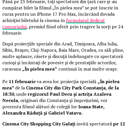
Până pe 23 februarie, toți spectatorii din țară care și-au
cumpărat bilet la filmul „În pielea mea” se pot înscrie în
cursa pentru un iPhone 17 Pro Max, încărcând dovada
achiziției biletului la cinema în
formularul dedicat
concursului
, premiul fiind oferit prin tragere la sorți pe 24
februarie.
După proiecțiile speciale din Arad, Timișoara, Alba Iulia,
Sibiu, Brașov, Cluj-Napoca, Baia Mare, Oradea, cu săli pline,
multe aplauze, râsete și discuții îndelungate cu spectatorii
curioși și încântați de poveste și de prestațiile actorilor,
caravana
„În pielea mea”
continuă în mai multe orașe.
Pe
11 februarie
va avea loc proiecția specială
„În pielea
mea”
de la
Cinema City din City Park Constanța
,
de la
18:30
, unde
regizorul Paul Decu și actrița Azaleea
Necula
, originari din Constanța și împrejurimi, vor
prezenta filmul alături de colegii lor
Ioana State,
Alexandra Răduță și Gabriel Vatavu.
Cinema City Shopping City Galați
invită spectatorii
pe 12