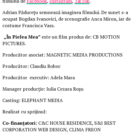
filmului de
Facebook
,
Instagram
,
TikTok
.
Adrian Pădurețu semnează imaginea filmului. De sunet s-a
ocupat Bogdan Ivanovici, de scenografie Anca Miron, iar de
costume Francisca Vass.
„În Pielea Mea”
este un film produs de: CB MOTION
PICTURES.
Producător asociat: MAGNETIC MEDIA PRODUCTIONS
Producător: Claudiu Boboc
Producător executiv: Adela Mara
Manager producție: Iulia Cezara Roșu
Casting: ELEPHANT MEDIA
Realizat cu sprijinul:
Co-finanțatori:
C&C HOUSE RESIDENCE, S&I BEST
CORPORATION WEB DESIGN, CLIMA FREON