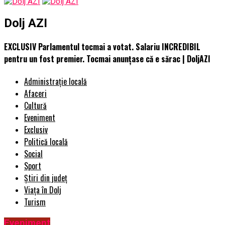
Dolj AZI
EXCLUSIV Parlamentul tocmai a votat. Salariu INCREDIBIL
pentru un fost premier. Tocmai anunțase că e sărac | DoljAZI
Administrație locală
Afaceri
Cultură
Eveniment
Exclusiv
Politică locală
Social
Sport
Știri din județ
Viața în Dolj
Turism
Eveniment