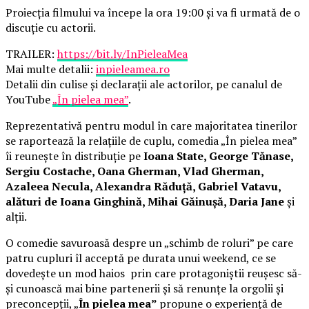
Proiecția filmului va începe la ora 19:00 și va fi urmată de o
discuție cu actorii.
TRAILER:
https://bit.ly/InPieleaMea
Mai multe detalii:
inpieleamea.ro
Detalii din culise și declarații ale actorilor, pe canalul de
YouTube
„În pielea mea”
.
Reprezentativă pentru modul în care majoritatea tinerilor
se raportează la relațiile de cuplu, comedia „În pielea mea”
îi reunește în distribuție pe
Ioana State, George Tănase,
Sergiu Costache, Oana Gherman, Vlad Gherman,
Azaleea Necula, Alexandra Răduță, Gabriel Vatavu,
alături de Ioana Ginghină, Mihai Găinușă, Daria Jane
și
alții.
O comedie savuroasă despre un „schimb de roluri” pe care
patru cupluri îl acceptă pe durata unui weekend, ce se
dovedește un mod haios prin care protagoniștii reușesc să-
și cunoască mai bine partenerii și să renunțe la orgolii și
preconcepții, „
În pielea mea”
propune o experiență de