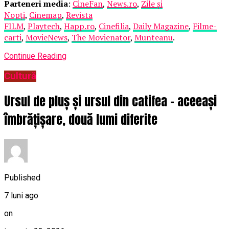
Parteneri media
:
CineFan
,
News.ro
,
Zile și
Nopți
,
Cinemap
,
Revista
FILM
,
Playtech
,
Happ.ro
,
Cinefilia
,
Daily Magazine
,
Filme-
carti
,
MovieNews
,
The Movienator
,
Munteanu
.
Continue Reading
Cultură
Ursul de pluș și ursul din catifea – aceeași
îmbrățișare, două lumi diferite
Published
7 luni ago
on