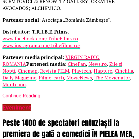
SCEMTOVICI & BENOWITZ GALLERY; CREATIVE
AVOCADOS; ALCHEMICO.
Partener social
: Asociația „România Zâmbește”.
Distribuitor:
T.R.I.B.E. Films
.
www.facebook.com/TribeFilms.ro
–
www.instagram.com/tribefilms.ro/
Partener media principal
:
VIRGIN RADIO
ROMANIA
Parteneri media
:
CineFan
,
News.ro
,
Zile și
Nopți
,
Cinemap
,
Revista FILM
,
Playtech
,
Happ.ro
,
Cinefilia
,
Daily Magazine
,
Filme-carti
,
MovieNews
,
The Movienator
,
Munteanu
.
Continue Reading
Eveniment
Peste 1400 de spectatori entuziaști la
premiera de gală a comediei ÎN PIELEA MEA,