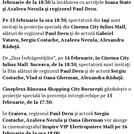
februarie de la 18:30
la întâlnirea cu actrițele
Ioana State
și Azaleea Necula și regizorul Paul Decu.
Pe 13 februarie la ora 18:30
, spectatorii din
Iași
sunt
invitați la proiecția specială din
Cinema City Iulius Mall
,
alături de regizorul
Paul Decu
și de actorii
Gabriel
Vatavu, Sergiu Costache, Azaleea Necula, Alexandra
Răduță.
De „Ziua Îndrăgostiților”, pe
14 februarie, în Cinema City
Iulius Mall Suceava, de la 18:30
, spectatorii sunt invitați
la film alături de regizorul
Paul Decu
și de actorii
Sergiu
Costache, Vlad si Oana Gherman, Alexandra Răduță.
Cineplexx Băneasa Shopping City București
găzduiește o
proiecție specială în prezența întregii echipe pe
15
februarie, de la 17:30.
În
Craiova
, regizorul
Paul Decu
și actorii
Sergiu
Costache, Azaleea Necula și Oana Gherman
vor ajunge
la cinematograful
Inspire VIP Electroputere Mall pe 16
februarie de la ora 18:00
.