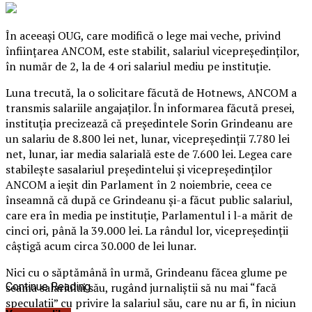
În aceeaşi OUG, care modifică o lege mai veche, privind
înfiinţarea ANCOM, este stabilit, salariul vicepreşedinţilor,
în număr de 2, la de 4 ori salariul mediu pe instituţie.
Luna trecută, la o solicitare făcută de Hotnews, ANCOM a
transmis salariile angajaţilor. În informarea făcută presei,
instituţia precizează
c
ă preşedintele Sorin Grindeanu are
un salariu de 8.800 lei net, lunar, vicepreşedinţii 7.780 lei
net, lunar, iar media salarială este de 7.600 lei.
Legea care
stabileşte sasalariul preşedintelui şi vicepreşedinţilor
ANCOM a ieşit din Parlament în 2 noiembrie, ceea ce
înseamnă că după ce Grindeanu şi-a făcut public salariul,
care era în media pe instituţie, Parlamentul i l-a mărit de
cinci ori, până la 39.000 lei. La rândul lor, vicepreşedinţii
câştigă acum circa 30.000 de lei lunar.
Nici cu o săptămână în urmă, Grindeanu făcea glume pe
seama salariului său, rugând jurnaliştii să nu mai
Continue Reading
“
facă
speculaţii
” cu privire la salariul s
ău, care nu ar fi, în niciun