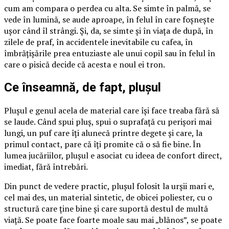
cum am compara o perdea cu alta. Se simte în palmă, se
vede în lumină, se aude aproape, în felul în care foșnește
ușor când îl strângi. Și, da, se simte și în viața de după, în
zilele de praf, în accidentele inevitabile cu cafea, în
îmbrățișările prea entuziaste ale unui copil sau în felul în
care o pisică decide că acesta e noul ei tron.
Ce înseamnă, de fapt, plușul
Plușul e genul acela de material care își face treaba fără să
se laude. Când spui pluș, spui o suprafață cu perișori mai
lungi, un puf care îți alunecă printre degete și care, la
primul contact, pare că îți promite că o să fie bine. În
lumea jucăriilor, plușul e asociat cu ideea de confort direct,
imediat, fără întrebări.
Din punct de vedere practic, plușul folosit la urșii mari e,
cel mai des, un material sintetic, de obicei poliester, cu o
structură care ține bine și care suportă destul de multă
viață. Se poate face foarte moale sau mai „blănos”, se poate