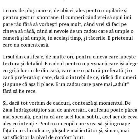
Un urs de pluș mare e, de obicei, ales pentru copilărie și
pentru gesturi spontane. Îl cumperi când vrei să spui îmi
pare rău fără să vorbești prea mult, când vrei să faci pe
cineva să râdă, când ai nevoie de un cadou care să umple o
cameră și să umple, în același timp, și tăcerile. E prietenul
care nu comentează.
Ursul din catifea e, de multe ori, pentru cineva care iubește
textura și detaliul. E cadoul pentru o persoană care își alege
cu grijă lucrurile din casă, care are o pătură preferată și o
cană preferată și care, dacă o întrebi de ce, ridică din umeri
și spune că așa îi place. E un cadou care pare mai „adult”
fără să fie rece.
Și, dacă tot vorbim de cadouri, contează și momentul. De
Ziua Îndrăgostiților sau de aniversări, catifeaua poate părea
mai specială, pentru că are acel luciu subtil, acel aer de ceva
ales cu intenție. Pentru un copil care vrea să-și îngroape
fața în urs la culcare, plușul e mai iertător și, sincer, mai
satisfăcător la nivel de confort brut.