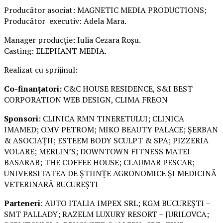
Producător asociat: MAGNETIC MEDIA PRODUCTIONS;
Producător executiv: Adela Mara.
Manager producție: Iulia Cezara Roșu.
Casting: ELEPHANT MEDIA.
Realizat cu sprijinul:
Co-finanțatori:
C&C HOUSE RESIDENCE, S&I BEST
CORPORATION WEB DESIGN, CLIMA FREON
Sponsori
: CLINICA RMN TINERETULUI; CLINICA
IMAMED; OMV PETROM; MIKO BEAUTY PALACE; ȘERBAN
& ASOCIAȚII; ESTEEM BODY SCULPT & SPA; PIZZERIA
VOLARE; MERLIN’S; DOWNTOWN FITNESS MATEI
BASARAB; THE COFFEE HOUSE; CLAUMAR PESCAR;
UNIVERSITATEA DE ȘTIINȚE AGRONOMICE ȘI MEDICINĂ
VETERINARĂ BUCUREȘTI
Parteneri
: AUTO ITALIA IMPEX SRL; KGM BUCUREȘTI –
SMT PALLADY; RAZELM LUXURY RESORT – JURILOVCA;