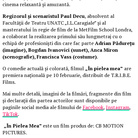
cinema relaxantă și amuzantă.
Regizorul și scenaristul Paul Decu
, absolvent al
Facultății de Teatru UNATC „I.L.Caragiale” și al
masteratului în regie de film de la MetFilm School Londra,
a colaborat la realizarea primului său lungmetraj cu o
echipă de profesioniști din care fac parte
Adrian Pădurețu
(imagine), Bogdan Ivanovici (sunet), Anca Miron
(scenografie), Francisca Vass (costume)
.
O comedie actuală și colorată, filmul
„În pielea mea”
are
premiera națională pe 10 februarie, distribuit de T.R.I.B.E.
Films.
Mai multe detalii, imagini de la filmări, fragmente din film
și declarații din partea actorilor sunt disponibile pe
paginile social media ale filmului de
Facebook
,
Instagram
,
TikTok
.
„În Pielea Mea”
este un film produs de: CB MOTION
PICTURES.