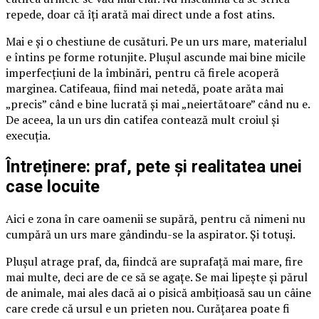
repede, doar că îți arată mai direct unde a fost atins.
Mai e și o chestiune de cusături. Pe un urs mare, materialul
e întins pe forme rotunjite. Plușul ascunde mai bine micile
imperfecțiuni de la îmbinări, pentru că firele acoperă
marginea. Catifeaua, fiind mai netedă, poate arăta mai
„precis” când e bine lucrată și mai „neiertătoare” când nu e.
De aceea, la un urs din catifea contează mult croiul și
execuția.
Întreținere: praf, pete și realitatea unei
case locuite
Aici e zona în care oamenii se supără, pentru că nimeni nu
cumpără un urs mare gândindu-se la aspirator. Și totuși.
Plușul atrage praf, da, fiindcă are suprafață mai mare, fire
mai multe, deci are de ce să se agațe. Se mai lipește și părul
de animale, mai ales dacă ai o pisică ambițioasă sau un câine
care crede că ursul e un prieten nou. Curățarea poate fi