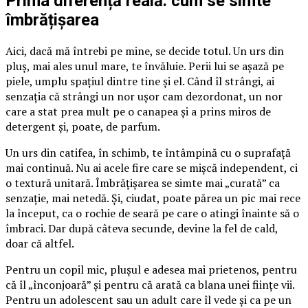
Prima diferență reală: cum se simte
îmbrățișarea
Aici, dacă mă întrebi pe mine, se decide totul. Un urs din
pluș, mai ales unul mare, te învăluie. Perii lui se așază pe
piele, umplu spațiul dintre tine și el. Când îl strângi, ai
senzația că strângi un nor ușor cam dezordonat, un nor
care a stat prea mult pe o canapea și a prins miros de
detergent și, poate, de parfum.
Un urs din catifea, în schimb, te întâmpină cu o suprafață
mai continuă. Nu ai acele fire care se mișcă independent, ci
o textură unitară. Îmbrățișarea se simte mai „curată” ca
senzație, mai netedă. Și, ciudat, poate părea un pic mai rece
la început, ca o rochie de seară pe care o atingi înainte să o
îmbraci. Dar după câteva secunde, devine la fel de cald,
doar că altfel.
Pentru un copil mic, plușul e adesea mai prietenos, pentru
că îl „înconjoară” și pentru că arată ca blana unei ființe vii.
Pentru un adolescent sau un adult care îl vede și ca pe un