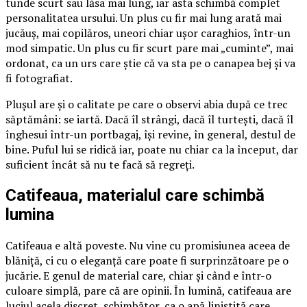
tunde scurt sau lăsa mai lung, iar asta schimbă complet
personalitatea ursului. Un plus cu fir mai lung arată mai
jucăuș, mai copilăros, uneori chiar ușor caraghios, într-un
mod simpatic. Un plus cu fir scurt pare mai „cuminte”, mai
ordonat, ca un urs care știe că va sta pe o canapea bej și va
fi fotografiat.
Plușul are și o calitate pe care o observi abia după ce trec
săptămâni: se iartă. Dacă îl strângi, dacă îl turtești, dacă îl
înghesui într-un portbagaj, își revine, în general, destul de
bine. Puful lui se ridică iar, poate nu chiar ca la început, dar
suficient încât să nu te facă să regreți.
Catifeaua, materialul care schimbă
lumina
Catifeaua e altă poveste. Nu vine cu promisiunea aceea de
blăniță, ci cu o eleganță care poate fi surprinzătoare pe o
jucărie. E genul de material care, chiar și când e într-o
culoare simplă, pare că are opinii. În lumină, catifeaua are
luciul acela discret, schimbător, ca o apă liniștită care