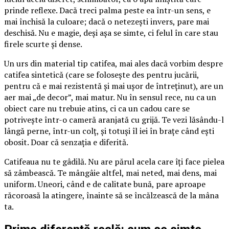
prinde reflexe. Dacă treci palma peste ea într-un sens, e
mai închisă la culoare; dacă o netezești invers, pare mai
deschisă. Nu e magie, deși așa se simte, ci felul în care stau
firele scurte și dense.
Un urs din material tip catifea, mai ales dacă vorbim despre
catifea sintetică (care se folosește des pentru jucării,
pentru că e mai rezistentă și mai ușor de întreținut), are un
aer mai „de decor”, mai matur. Nu în sensul rece, nu ca un
obiect care nu trebuie atins, ci ca un cadou care se
potrivește într-o cameră aranjată cu grijă. Te vezi lăsându-l
lângă perne, într-un colț, și totuși îl iei în brațe când ești
obosit. Doar că senzația e diferită.
Catifeaua nu te gâdilă. Nu are părul acela care îți face pielea
să zâmbească. Te mângâie altfel, mai neted, mai dens, mai
uniform. Uneori, când e de calitate bună, pare aproape
răcoroasă la atingere, înainte să se încălzească de la mâna
ta.