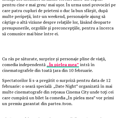
pentru cine e mai greu/ mai ușor. În urma unei provocări pe
care patru cupluri de prieteni o duc la bun sfârșit, după
multe peripeții, într-un weekend, personajele ajung să
câștige o altă viziune despre relațiile lor, lăsând deoparte
presupunerile, orgoliile și preconcepțiile, pentru a încerca
să comunice mai bine între ei.
Cu râs pe săturate, surprize și personaje pline de viață,
comedia independentă
„În pielea mea”
intră în
cinematografele din toată țara din 10 februarie.
Spectatorilor li s-a pregătit o surpriză pentru data de 12
februarie: o seară specială „Date Night” organizată în mai
multe cinematografe din rețeaua Cinema City unde toți cei
care cumpără un bilet la comedia „În pielea mea” vor primi
un premiu garantat din partea Avon.