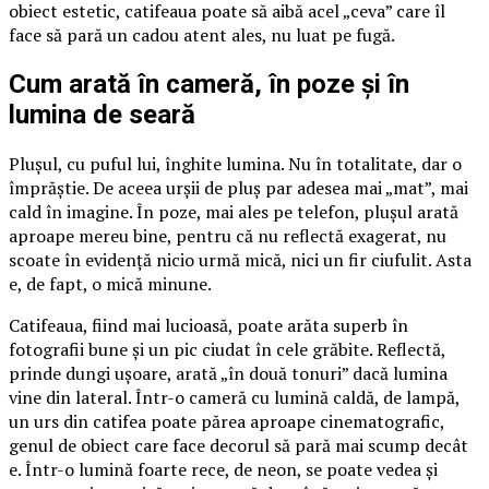
obiect estetic, catifeaua poate să aibă acel „ceva” care îl
face să pară un cadou atent ales, nu luat pe fugă.
Cum arată în cameră, în poze și în
lumina de seară
Plușul, cu puful lui, înghite lumina. Nu în totalitate, dar o
împrăștie. De aceea urșii de pluș par adesea mai „mat”, mai
cald în imagine. În poze, mai ales pe telefon, plușul arată
aproape mereu bine, pentru că nu reflectă exagerat, nu
scoate în evidență nicio urmă mică, nici un fir ciufulit. Asta
e, de fapt, o mică minune.
Catifeaua, fiind mai lucioasă, poate arăta superb în
fotografii bune și un pic ciudat în cele grăbite. Reflectă,
prinde dungi ușoare, arată „în două tonuri” dacă lumina
vine din lateral. Într-o cameră cu lumină caldă, de lampă,
un urs din catifea poate părea aproape cinematografic,
genul de obiect care face decorul să pară mai scump decât
e. Într-o lumină foarte rece, de neon, se poate vedea și