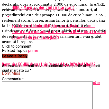
declaraţii, doar aproxiumativ 2.000 de euro lunar, la ANRE,
HONOR Magic V6: designul care se poartă
echivalentul ACOM în energie, salariul, cu bonusuri, al
preşedintelui este de aproape 11.000 de euro lunar. La ASF,
reglementatorul bursei, asigurărilor şi pensiilor, urcă până
Zyxel Networks îmbunătățește guvernanța în materie de
la 14.000 de euro lunar, fără bonusuri. Rezultă că
Grindeanu ar fi fost cel mai prost plătit ef al unei autorităţi
securitate a produselor pentru a proteja IMM-urile și furnizorii
de reglementare, lucru pe care parlamentarii s-au grăbit
de servicii de gestionare (MSP)
acum să îl repare.
Click to comment
Related Topics:
prima
Up Next
Leave a Reply
Dezvăluire BOMBĂ despre Liviu Dragnea! Iată DOVADA! | DoljAZI
Adresa ta de email nu va fi publicată.
Câmpurile obligatorii
sunt marcate cu
*
Don't Miss
Comentariu
*
Vești imense pentru toți șoferii! La câte puncte veți putea rămâne
fără permis | DoljAZI