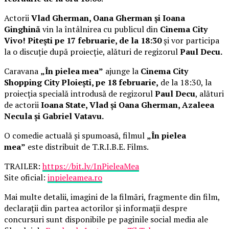
Actorii
Vlad Gherman, Oana Gherman și Ioana
Ginghină
vin la întâlnirea cu publicul din
Cinema City
Vivo! Pitești pe 17 februarie, de la 18:30
și vor participa
la o discuție după proiecție, alături de regizorul
Paul Decu.
Caravana
„În pielea mea”
ajunge la
Cinema City
Shopping City Ploiești, pe 18 februarie,
de la 18:30, la
proiecția specială introdusă de regizorul
Paul Decu
, alături
de actorii
Ioana State, Vlad și Oana Gherman, Azaleea
Necula și Gabriel Vatavu.
O comedie actuală și spumoasă, filmul
„În pielea
mea”
este distribuit de T.R.I.B.E. Films.
TRAILER:
https://bit.ly/InPieleaMea
Site oficial:
inpieleamea.ro
Mai multe detalii, imagini de la filmări, fragmente din film,
declarații din partea actorilor și informații despre
concursuri sunt disponibile pe paginile social media ale