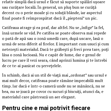
relativ simplă dacă ursul e făcut să suporte spălări ușoare
sau curățare locală. În general, un pluș bun se curăță
decent cu o perie moale și cu soluții blânde, iar aspectul
final poate fi reîmprospătat dacă îl „piepteni” un pic.
Catifeaua atrage și ea praf, dar altfel. Nu se „înfige” la fel,
însă urmele se văd. Pe catifea se poate observa mai repede
o pată de apă sau o zonă umedă care, după uscare, lasă o
urmă de sens diferit al firelor. E important cum usuci și cum
netezești materialul. Dacă te grăbești și freci prea tare, poți
lăsa o zonă lucioasă. Nu e capăt de lume, dar e genul de
lucru pe care îl vezi seara, când aprinzi lumina și te întrebi
de ce te-ai panicat cu șervețelele.
În schimb, dacă ai un stil de viață mai „ordonat” sau ursul e
mai mult decor, catifeaua poate rămâne impecabilă mult
timp. Iar dacă e într-o cameră unde nu se mănâncă, nu se
bea, nu se joacă pe covor cu sucuri și biscuiți, atunci da, e
materialul care păstrează un aer elegant.
Pentru cine e mai potrivit fiecare