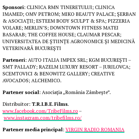
Sponsori
: CLINICA RMN TINERETULUI; CLINICA
IMAMED; OMV PETROM; MIKO BEAUTY PALACE; ȘERBAN
& ASOCIAȚII; ESTEEM BODY SCULPT & SPA; PIZZERIA
VOLARE; MERLIN’S; DOWNTOWN FITNESS MATEI
BASARAB; THE COFFEE HOUSE; CLAUMAR PESCAR;
UNIVERSITATEA DE ȘTIINȚE AGRONOMICE ȘI MEDICINĂ
VETERINARĂ BUCUREȘTI
Parteneri
: AUTO ITALIA IMPEX SRL; KGM BUCUREȘTI –
SMT PALLADY; RAZELM LUXURY RESORT – JURILOVCA;
SCEMTOVICI & BENOWITZ GALLERY; CREATIVE
AVOCADOS; ALCHEMICO.
Partener social
: Asociația „România Zâmbește”.
Distribuitor:
T.R.I.B.E. Films
.
www.facebook.com/TribeFilms.ro
–
www.instagram.com/tribefilms.ro/
Partener media principal
:
VIRGIN RADIO ROMANIA