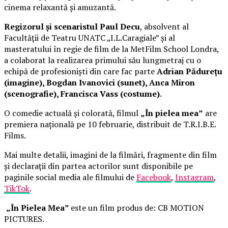
cinema relaxantă și amuzantă.
Regizorul și scenaristul Paul Decu
, absolvent al
Facultății de Teatru UNATC „I.L.Caragiale” și al
masteratului în regie de film de la MetFilm School Londra,
a colaborat la realizarea primului său lungmetraj cu o
echipă de profesioniști din care fac parte
Adrian Pădurețu
(imagine), Bogdan Ivanovici (sunet), Anca Miron
(scenografie), Francisca Vass (costume)
.
O comedie actuală și colorată, filmul
„În pielea mea”
are
premiera națională pe 10 februarie, distribuit de T.R.I.B.E.
Films.
Mai multe detalii, imagini de la filmări, fragmente din film
și declarații din partea actorilor sunt disponibile pe
paginile social media ale filmului de
Facebook
,
Instagram
,
TikTok
.
„În Pielea Mea”
este un film produs de: CB MOTION
PICTURES.