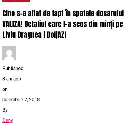
Cine s-a aflat de fapt în spatele dosarului
VALIZA! Detaliul care l-a scos din minți pe
Liviu Dragnea | DoljAZI
Published
8 ani ago
on
noiembrie 7, 2018
By
Deny