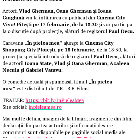
Actorii
Vlad Gherman, Oana Gherman și Ioana
Ginghină
vin la întâlnirea cu publicul din
Cinema City
Vivo! Pitești pe 17 februarie, de la 18:30
și vor participa
la o discuție după proiecție, alături de regizorul
Paul Decu.
Caravana
„În pielea mea”
ajunge la
Cinema City
Shopping City Ploiești, pe 18 februarie,
de la 18:30, la
proiecția specială introdusă de regizorul
Paul Decu
, alături
de actorii
Ioana State, Vlad și Oana Gherman, Azaleea
Necula și Gabriel Vatavu.
O comedie actuală și spumoasă, filmul
„În pielea
mea”
este distribuit de T.R.I.B.E. Films.
TRAILER:
https://bit.ly/InPieleaMea
Site oficial:
inpieleamea.ro
Mai multe detalii, imagini de la filmări, fragmente din film,
declarații din partea actorilor și informații despre
concursuri sunt disponibile pe paginile social media ale