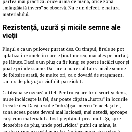
partea mai practică: orice urmă de mână, orice zonă
„mângâiată invers” se observă. Nu e un defect, e natura
materialului.
Rezistență, uzură și micile semne ale
vieții
Plușul e ca un pulover purtat des. Cu timpul, firele se pot
aplatiza în zonele în care e ținut mereu, mai ales pe burtă și
pe lăbuțe. Dacă e un pluș cu fir lung, se poate încâlci ușor și
poate prinde scame. Dar are o mare calitate: micile semne
de folosire arată, de multe ori, ca o dovadă de atașament.
Un urs de pluș ușor ciufulit pare iubit.
Catifeaua se uzează altfel. Pentru că are firul scurt și dens,
nu se încâlcește la fel, dar poate căpăta „lustru” în locurile
frecate des. Dacă ursul e îmbrățișat mereu în același fel,
zona aceea poate deveni mai lucioasă, mai netedă, aproape
ca și cum materialul a fost pieptănat prea mult. Și, spre
deosebire de pluș, unde poți „ridica” puful cu mâna, la
catifea urmele se văd mai clar. Nu înseamnă că se strică