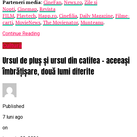
Parteneri media
:
CineFan
,
News.ro
,
Zile și
Nopți
,
Cinemap
,
Revista
FILM
,
Playtech
,
Happ.ro
,
Cinefilia
,
Daily Magazine
,
Filme-
carti
,
MovieNews
,
The Movienator
,
Munteanu
.
Continue Reading
Cultură
Ursul de pluș și ursul din catifea – aceeași
îmbrățișare, două lumi diferite
Published
7 luni ago
on