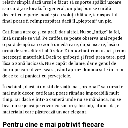
relativ simplă dacă ursul e făcut să suporte spălări ușoare
sau curățare locală. În general, un pluș bun se curăță
decent cu o perie moale și cu soluții blânde, iar aspectul
final poate fi reîmprospătat dacă îl „piepteni” un pic.
Catifeaua atrage și ea praf, dar altfel. Nu se „înfige” la fel,
însă urmele se văd. Pe catifea se poate observa mai repede
o pată de apă sau o zonă umedă care, după uscare, lasă o
urmă de sens diferit al firelor. E important cum usuci și cum
netezești materialul. Dacă te grăbești și freci prea tare, poți
lăsa o zonă lucioasă. Nu e capăt de lume, dar e genul de
lucru pe care îl vezi seara, când aprinzi lumina și te întrebi
de ce te-ai panicat cu șervețelele.
În schimb, dacă ai un stil de viață mai „ordonat” sau ursul e
mai mult decor, catifeaua poate rămâne impecabilă mult
timp. Iar dacă e într-o cameră unde nu se mănâncă, nu se
bea, nu se joacă pe covor cu sucuri și biscuiți, atunci da, e
materialul care păstrează un aer elegant.
Pentru cine e mai potrivit fiecare