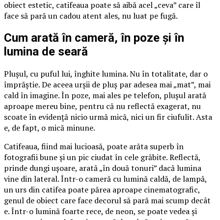
obiect estetic, catifeaua poate să aibă acel „ceva” care îl
face să pară un cadou atent ales, nu luat pe fugă.
Cum arată în cameră, în poze și în
lumina de seară
Plușul, cu puful lui, înghite lumina. Nu în totalitate, dar o
împrăștie. De aceea urșii de pluș par adesea mai „mat”, mai
cald în imagine. În poze, mai ales pe telefon, plușul arată
aproape mereu bine, pentru că nu reflectă exagerat, nu
scoate în evidență nicio urmă mică, nici un fir ciufulit. Asta
e, de fapt, o mică minune.
Catifeaua, fiind mai lucioasă, poate arăta superb în
fotografii bune și un pic ciudat în cele grăbite. Reflectă,
prinde dungi ușoare, arată „în două tonuri” dacă lumina
vine din lateral. Într-o cameră cu lumină caldă, de lampă,
un urs din catifea poate părea aproape cinematografic,
genul de obiect care face decorul să pară mai scump decât
e. Într-o lumină foarte rece, de neon, se poate vedea și