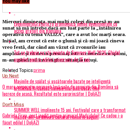
You may like
Miercuri dimineața, mai mulți colegi din presă m-au
EvenimenteGratuite.ro promovează online evenimentele cu
sunat să mă întrebe dacă am luat parte la „întâlnirea
acces gratuit din România
operativă cu tema VALIZA”, care a avut loc marți seara.
Inițial, am crezut că este o glumă și că-mi joacă cineva
vreo festă, dar când am văzut că zvonurile iau
Tot ce trebuie sa stii inainte de Summer Well 2026. Ghidul
amploare și că devin personaj într-o comedie cu spioni,
complet pentru editia aniversara de 15 ani
m-am gândit să investighez situația totuși.
Related Topics:
prima
Up Next
Mașinile de spălat și uscătoarele bazate pe inteligență
O mare corporaţie germană lasă sute de angajaţi din România să
artificială îți cunosc hainele mai bine decât tine
lucreze de acasă. Rezultatul este surprinzător | DoljAZI
Don't Miss
SUMMER WELL implineste 15 ani. Festivalul care a transformat
Gabriela Firea, gest inedit pentru primarul Madridului! Ce cadou i-a
muzica intr-un univers cultural revine in august
făcut edilul | DoljAZI