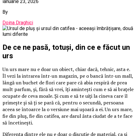
ianuarie 23, 2026
By
Doina Draghici
De ce ne pasă, totuși, din ce e făcut un
urs
Un urs mare nu e doar un obiect, chiar dacă, tehnic, asta e.
Îl vezi la intrarea într-un magazin, pe o bancă într-un mall,
lângă un buchet de flori care pare că abia respiră de prea
mult parfum, și, fără să vrei, îți amintești cum e să ai brațele
ocupate de ceva moale. Și cum e să te uiți la cineva care îl
primește și să ți se pară că, pentru o secundă, persoana
aceea se întoarce la o versiune mai ușoară a ei. Un urs mare,
fie din pluș, fie din catifea, are darul ăsta ciudat de a te face
să încetinești.
Diferența dintre ele nu e doar o discuție de material, ca și