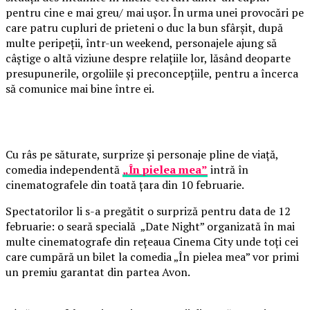
pentru cine e mai greu/ mai ușor. În urma unei provocări pe
care patru cupluri de prieteni o duc la bun sfârșit, după
multe peripeții, într-un weekend, personajele ajung să
câștige o altă viziune despre relațiile lor, lăsând deoparte
presupunerile, orgoliile și preconcepțiile, pentru a încerca
să comunice mai bine între ei.
Cu râs pe săturate, surprize și personaje pline de viață,
comedia independentă
„În pielea mea”
intră în
cinematografele din toată țara din 10 februarie.
Spectatorilor li s-a pregătit o surpriză pentru data de 12
februarie: o seară specială „Date Night” organizată în mai
multe cinematografe din rețeaua Cinema City unde toți cei
care cumpără un bilet la comedia „În pielea mea” vor primi
un premiu garantat din partea Avon.