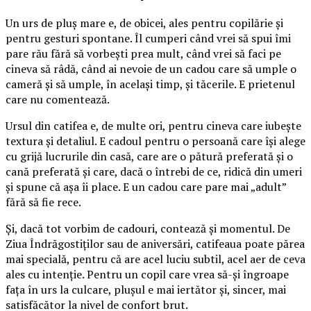
Un urs de pluș mare e, de obicei, ales pentru copilărie și
pentru gesturi spontane. Îl cumperi când vrei să spui îmi
pare rău fără să vorbești prea mult, când vrei să faci pe
cineva să râdă, când ai nevoie de un cadou care să umple o
cameră și să umple, în același timp, și tăcerile. E prietenul
care nu comentează.
Ursul din catifea e, de multe ori, pentru cineva care iubește
textura și detaliul. E cadoul pentru o persoană care își alege
cu grijă lucrurile din casă, care are o pătură preferată și o
cană preferată și care, dacă o întrebi de ce, ridică din umeri
și spune că așa îi place. E un cadou care pare mai „adult”
fără să fie rece.
Și, dacă tot vorbim de cadouri, contează și momentul. De
Ziua Îndrăgostiților sau de aniversări, catifeaua poate părea
mai specială, pentru că are acel luciu subtil, acel aer de ceva
ales cu intenție. Pentru un copil care vrea să-și îngroape
fața în urs la culcare, plușul e mai iertător și, sincer, mai
satisfăcător la nivel de confort brut.