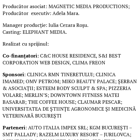
Producător asociat: MAGNETIC MEDIA PRODUCTIONS;
Producător executiv: Adela Mara.
Manager producție: Iulia Cezara Roșu.
Casting: ELEPHANT MEDIA.
Realizat cu sprijinul:
Co-finanțatori:
C&C HOUSE RESIDENCE, S&I BEST
CORPORATION WEB DESIGN, CLIMA FREON
Sponsori
: CLINICA RMN TINERETULUI; CLINICA
IMAMED; OMV PETROM; MIKO BEAUTY PALACE; ȘERBAN
& ASOCIAȚII; ESTEEM BODY SCULPT & SPA; PIZZERIA
VOLARE; MERLIN’S; DOWNTOWN FITNESS MATEI
BASARAB; THE COFFEE HOUSE; CLAUMAR PESCAR;
UNIVERSITATEA DE ȘTIINȚE AGRONOMICE ȘI MEDICINĂ
VETERINARĂ BUCUREȘTI
Parteneri
: AUTO ITALIA IMPEX SRL; KGM BUCUREȘTI –
SMT PALLADY; RAZELM LUXURY RESORT – JURILOVCA;