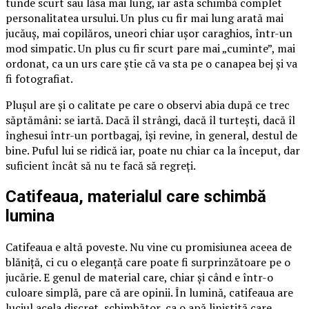
tunde scurt sau lăsa mai lung, iar asta schimbă complet
personalitatea ursului. Un plus cu fir mai lung arată mai
jucăuș, mai copilăros, uneori chiar ușor caraghios, într-un
mod simpatic. Un plus cu fir scurt pare mai „cuminte”, mai
ordonat, ca un urs care știe că va sta pe o canapea bej și va
fi fotografiat.
Plușul are și o calitate pe care o observi abia după ce trec
săptămâni: se iartă. Dacă îl strângi, dacă îl turtești, dacă îl
înghesui într-un portbagaj, își revine, în general, destul de
bine. Puful lui se ridică iar, poate nu chiar ca la început, dar
suficient încât să nu te facă să regreți.
Catifeaua, materialul care schimbă
lumina
Catifeaua e altă poveste. Nu vine cu promisiunea aceea de
blăniță, ci cu o eleganță care poate fi surprinzătoare pe o
jucărie. E genul de material care, chiar și când e într-o
culoare simplă, pare că are opinii. În lumină, catifeaua are
luciul acela discret, schimbător, ca o apă liniștită care