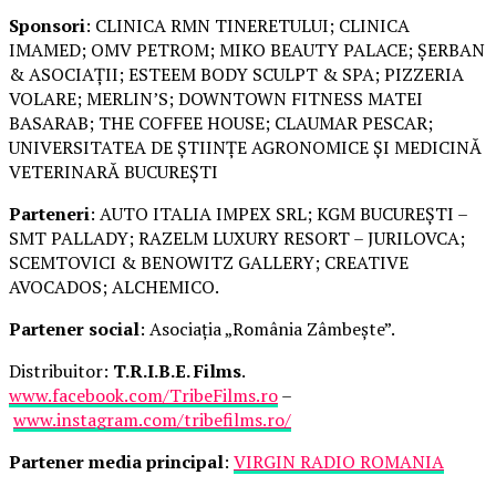
Sponsori
: CLINICA RMN TINERETULUI; CLINICA
IMAMED; OMV PETROM; MIKO BEAUTY PALACE; ȘERBAN
& ASOCIAȚII; ESTEEM BODY SCULPT & SPA; PIZZERIA
VOLARE; MERLIN’S; DOWNTOWN FITNESS MATEI
BASARAB; THE COFFEE HOUSE; CLAUMAR PESCAR;
UNIVERSITATEA DE ȘTIINȚE AGRONOMICE ȘI MEDICINĂ
VETERINARĂ BUCUREȘTI
Parteneri
: AUTO ITALIA IMPEX SRL; KGM BUCUREȘTI –
SMT PALLADY; RAZELM LUXURY RESORT – JURILOVCA;
SCEMTOVICI & BENOWITZ GALLERY; CREATIVE
AVOCADOS; ALCHEMICO.
Partener social
: Asociația „România Zâmbește”.
Distribuitor:
T.R.I.B.E. Films
.
www.facebook.com/TribeFilms.ro
–
www.instagram.com/tribefilms.ro/
Partener media principal
:
VIRGIN RADIO ROMANIA