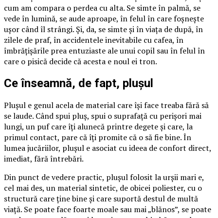
cum am compara o perdea cu alta. Se simte în palmă, se
vede în lumină, se aude aproape, în felul în care foșnește
ușor când îl strângi. Și, da, se simte și în viața de după, în
zilele de praf, în accidentele inevitabile cu cafea, în
îmbrățișările prea entuziaste ale unui copil sau în felul în
care o pisică decide că acesta e noul ei tron.
Ce înseamnă, de fapt, plușul
Plușul e genul acela de material care își face treaba fără să
se laude. Când spui pluș, spui o suprafață cu perișori mai
lungi, un puf care îți alunecă printre degete și care, la
primul contact, pare că îți promite că o să fie bine. În
lumea jucăriilor, plușul e asociat cu ideea de confort direct,
imediat, fără întrebări.
Din punct de vedere practic, plușul folosit la urșii mari e,
cel mai des, un material sintetic, de obicei poliester, cu o
structură care ține bine și care suportă destul de multă
viață. Se poate face foarte moale sau mai „blănos”, se poate