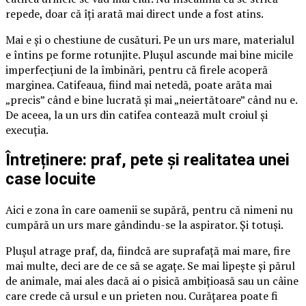
repede, doar că îți arată mai direct unde a fost atins.
Mai e și o chestiune de cusături. Pe un urs mare, materialul
e întins pe forme rotunjite. Plușul ascunde mai bine micile
imperfecțiuni de la îmbinări, pentru că firele acoperă
marginea. Catifeaua, fiind mai netedă, poate arăta mai
„precis” când e bine lucrată și mai „neiertătoare” când nu e.
De aceea, la un urs din catifea contează mult croiul și
execuția.
Întreținere: praf, pete și realitatea unei
case locuite
Aici e zona în care oamenii se supără, pentru că nimeni nu
cumpără un urs mare gândindu-se la aspirator. Și totuși.
Plușul atrage praf, da, fiindcă are suprafață mai mare, fire
mai multe, deci are de ce să se agațe. Se mai lipește și părul
de animale, mai ales dacă ai o pisică ambițioasă sau un câine
care crede că ursul e un prieten nou. Curățarea poate fi