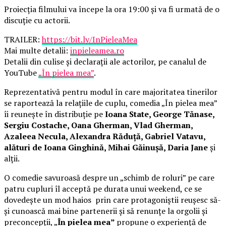
Proiecția filmului va începe la ora 19:00 și va fi urmată de o
discuție cu actorii.
TRAILER:
https://bit.ly/InPieleaMea
Mai multe detalii:
inpieleamea.ro
Detalii din culise și declarații ale actorilor, pe canalul de
YouTube
„În pielea mea”
.
Reprezentativă pentru modul în care majoritatea tinerilor
se raportează la relațiile de cuplu, comedia „În pielea mea”
îi reunește în distribuție pe
Ioana State, George Tănase,
Sergiu Costache, Oana Gherman, Vlad Gherman,
Azaleea Necula, Alexandra Răduță, Gabriel Vatavu,
alături de Ioana Ginghină, Mihai Găinușă, Daria Jane
și
alții.
O comedie savuroasă despre un „schimb de roluri” pe care
patru cupluri îl acceptă pe durata unui weekend, ce se
dovedește un mod haios prin care protagoniștii reușesc să-
și cunoască mai bine partenerii și să renunțe la orgolii și
preconcepții, „
În pielea mea”
propune o experiență de