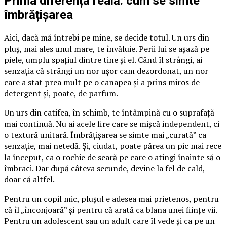
Prima diferență reală: cum se simte
îmbrățișarea
Aici, dacă mă întrebi pe mine, se decide totul. Un urs din
pluș, mai ales unul mare, te învăluie. Perii lui se așază pe
piele, umplu spațiul dintre tine și el. Când îl strângi, ai
senzația că strângi un nor ușor cam dezordonat, un nor
care a stat prea mult pe o canapea și a prins miros de
detergent și, poate, de parfum.
Un urs din catifea, în schimb, te întâmpină cu o suprafață
mai continuă. Nu ai acele fire care se mișcă independent, ci
o textură unitară. Îmbrățișarea se simte mai „curată” ca
senzație, mai netedă. Și, ciudat, poate părea un pic mai rece
la început, ca o rochie de seară pe care o atingi înainte să o
îmbraci. Dar după câteva secunde, devine la fel de cald,
doar că altfel.
Pentru un copil mic, plușul e adesea mai prietenos, pentru
că îl „înconjoară” și pentru că arată ca blana unei ființe vii.
Pentru un adolescent sau un adult care îl vede și ca pe un