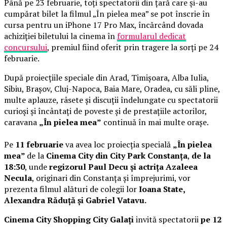
Până pe 23 februarie, toți spectatorii din țară care și-au
cumpărat bilet la filmul „În pielea mea” se pot înscrie în
cursa pentru un iPhone 17 Pro Max, încărcând dovada
achiziției biletului la cinema în
formularul dedicat
concursului
, premiul fiind oferit prin tragere la sorți pe 24
februarie.
După proiecțiile speciale din Arad, Timișoara, Alba Iulia,
Sibiu, Brașov, Cluj-Napoca, Baia Mare, Oradea, cu săli pline,
multe aplauze, râsete și discuții îndelungate cu spectatorii
curioși și încântați de poveste și de prestațiile actorilor,
caravana
„În pielea mea”
continuă în mai multe orașe.
Pe
11 februarie
va avea loc proiecția specială
„În pielea
mea”
de la
Cinema City din City Park Constanța
,
de la
18:30
, unde
regizorul Paul Decu și actrița Azaleea
Necula
, originari din Constanța și împrejurimi, vor
prezenta filmul alături de colegii lor
Ioana State,
Alexandra Răduță și Gabriel Vatavu.
Cinema City Shopping City Galați
invită spectatorii
pe 12