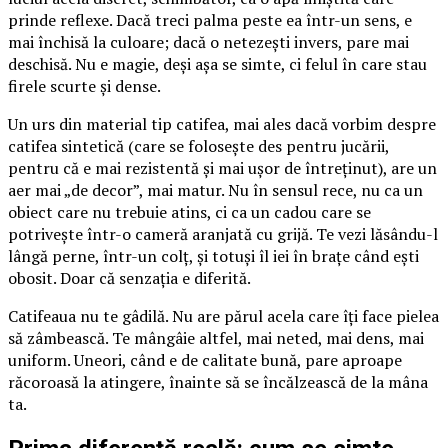
prinde reflexe. Dacă treci palma peste ea într-un sens, e
mai închisă la culoare; dacă o netezești invers, pare mai
deschisă. Nu e magie, deși așa se simte, ci felul în care stau
firele scurte și dense.
Un urs din material tip catifea, mai ales dacă vorbim despre
catifea sintetică (care se folosește des pentru jucării,
pentru că e mai rezistentă și mai ușor de întreținut), are un
aer mai „de decor”, mai matur. Nu în sensul rece, nu ca un
obiect care nu trebuie atins, ci ca un cadou care se
potrivește într-o cameră aranjată cu grijă. Te vezi lăsându-l
lângă perne, într-un colț, și totuși îl iei în brațe când ești
obosit. Doar că senzația e diferită.
Catifeaua nu te gâdilă. Nu are părul acela care îți face pielea
să zâmbească. Te mângâie altfel, mai neted, mai dens, mai
uniform. Uneori, când e de calitate bună, pare aproape
răcoroasă la atingere, înainte să se încălzească de la mâna
ta.