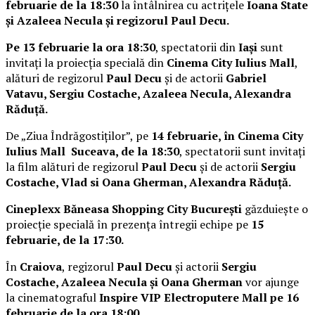
februarie de la 18:30
la întâlnirea cu actrițele
Ioana State
și Azaleea Necula și regizorul Paul Decu.
Pe 13 februarie la ora 18:30
, spectatorii din
Iași
sunt
invitați la proiecția specială din
Cinema City Iulius Mall
,
alături de regizorul
Paul Decu
și de actorii
Gabriel
Vatavu, Sergiu Costache, Azaleea Necula, Alexandra
Răduță.
De „Ziua Îndrăgostiților”, pe
14 februarie, în Cinema City
Iulius Mall Suceava, de la 18:30
, spectatorii sunt invitați
la film alături de regizorul
Paul Decu
și de actorii
Sergiu
Costache, Vlad si Oana Gherman, Alexandra Răduță.
Cineplexx Băneasa Shopping City București
găzduiește o
proiecție specială în prezența întregii echipe pe
15
februarie, de la 17:30.
În
Craiova
, regizorul
Paul Decu
și actorii
Sergiu
Costache, Azaleea Necula și Oana Gherman
vor ajunge
la cinematograful
Inspire VIP Electroputere Mall pe 16
februarie de la ora 18:00
.