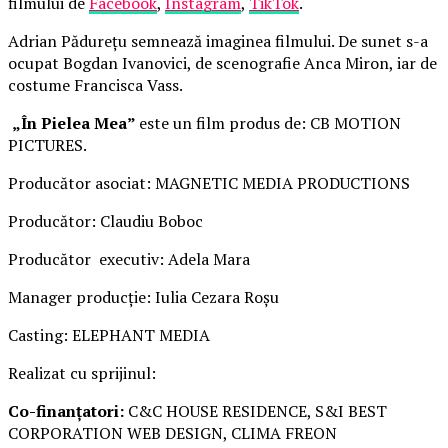
filmului de
Facebook
,
Instagram
,
TikTok
.
Adrian Pădurețu semnează imaginea filmului. De sunet s-a
ocupat Bogdan Ivanovici, de scenografie Anca Miron, iar de
costume Francisca Vass.
„În Pielea Mea”
este un film produs de: CB MOTION
PICTURES.
Producător asociat: MAGNETIC MEDIA PRODUCTIONS
Producător: Claudiu Boboc
Producător executiv: Adela Mara
Manager producție: Iulia Cezara Roșu
Casting: ELEPHANT MEDIA
Realizat cu sprijinul:
Co-finanțatori:
C&C HOUSE RESIDENCE, S&I BEST
CORPORATION WEB DESIGN, CLIMA FREON