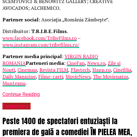
SCEMTOVICI & BENOWITZ GALLERY; CREATIVE
AVOCADOS; ALCHEMICO.
Partener social
: Asociația „România Zâmbește”.
Distribuitor:
T.R.I.B.E. Films
.
www.facebook.com/TribeFilms.ro
–
www.instagram.com/tribefilms.ro/
Partener media principal
:
VIRGIN RADIO
ROMANIA
Parteneri media
:
CineFan
,
News.ro
,
Zile și
Nopți
,
Cinemap
,
Revista FILM
,
Playtech
,
Happ.ro
,
Cinefilia
,
Daily Magazine
,
Filme-carti
,
MovieNews
,
The Movienator
,
Munteanu
.
Continue Reading
Eveniment
Peste 1400 de spectatori entuziaști la
premiera de gală a comediei ÎN PIELEA MEA,