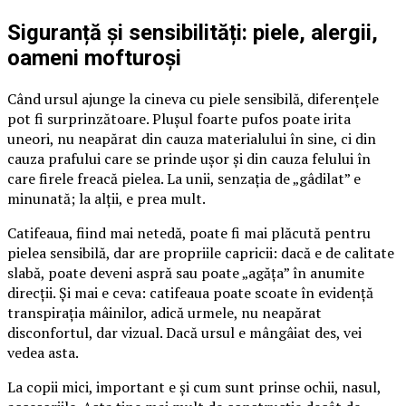
Siguranță și sensibilități: piele, alergii,
oameni mofturoși
Când ursul ajunge la cineva cu piele sensibilă, diferențele
pot fi surprinzătoare. Plușul foarte pufos poate irita
uneori, nu neapărat din cauza materialului în sine, ci din
cauza prafului care se prinde ușor și din cauza felului în
care firele freacă pielea. La unii, senzația de „gâdilat” e
minunată; la alții, e prea mult.
Catifeaua, fiind mai netedă, poate fi mai plăcută pentru
pielea sensibilă, dar are propriile capricii: dacă e de calitate
slabă, poate deveni aspră sau poate „agăța” în anumite
direcții. Și mai e ceva: catifeaua poate scoate în evidență
transpirația mâinilor, adică urmele, nu neapărat
disconfortul, dar vizual. Dacă ursul e mângâiat des, vei
vedea asta.
La copii mici, important e și cum sunt prinse ochii, nasul,