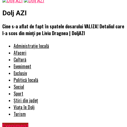
Dolj AZI
Cine s-a aflat de fapt în spatele dosarului VALIZA! Detaliul care
l-a scos din minți pe Liviu Dragnea | DoljAZI
Administrație locală
Afaceri
Cultură
Eveniment
Exclusiv
Politică locală
Social
Sport
Știri din județ
Viața în Dolj
Turism
Eveniment