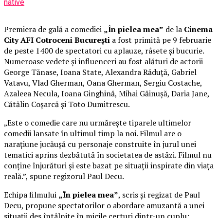
native
Premiera de gală a comediei
„În pielea mea”
de la
Cinema
City AFI Cotroceni București
a fost primită pe 9 februarie
de peste 1400 de spectatori cu aplauze, râsete și bucurie.
Numeroase vedete și influenceri au fost alături de actorii
George Tănase, Ioana State, Alexandra Răduță, Gabriel
Vatavu, Vlad Gherman, Oana Gherman, Sergiu Costache,
Azaleea Necula, Ioana Ginghină, Mihai Găinușă, Daria Jane,
Cătălin Coșarcă și Toto Dumitrescu.
„Este o comedie care nu urmărește tiparele ultimelor
comedii lansate în ultimul timp la noi. Filmul are o
narațiune jucăușă cu personaje construite în jurul unei
tematici aprins dezbătută în societatea de astăzi. Filmul nu
conține înjurături și este bazat pe situații inspirate din viața
reală.”, spune regizorul Paul Decu.
Echipa filmului
„În pielea mea”
, scris și regizat de Paul
Decu, propune spectatorilor o abordare amuzantă a unei
situații des întâlnite în micile certuri dintr-un cuplu: