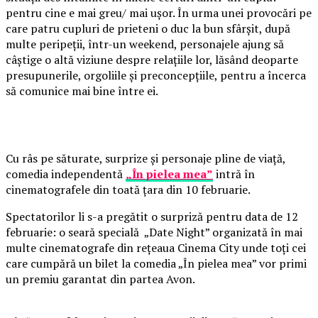
pentru cine e mai greu/ mai ușor. În urma unei provocări pe
care patru cupluri de prieteni o duc la bun sfârșit, după
multe peripeții, într-un weekend, personajele ajung să
câștige o altă viziune despre relațiile lor, lăsând deoparte
presupunerile, orgoliile și preconcepțiile, pentru a încerca
să comunice mai bine între ei.
Cu râs pe săturate, surprize și personaje pline de viață,
comedia independentă
„În pielea mea”
intră în
cinematografele din toată țara din 10 februarie.
Spectatorilor li s-a pregătit o surpriză pentru data de 12
februarie: o seară specială „Date Night” organizată în mai
multe cinematografe din rețeaua Cinema City unde toți cei
care cumpără un bilet la comedia „În pielea mea” vor primi
un premiu garantat din partea Avon.