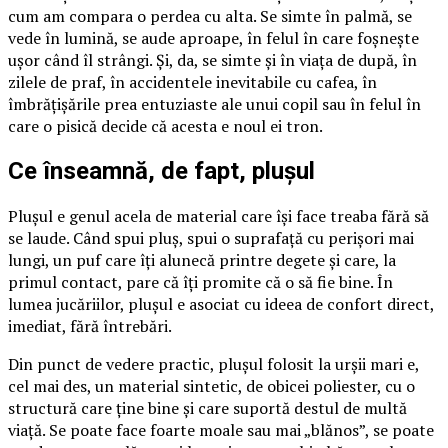
cum am compara o perdea cu alta. Se simte în palmă, se
vede în lumină, se aude aproape, în felul în care foșnește
ușor când îl strângi. Și, da, se simte și în viața de după, în
zilele de praf, în accidentele inevitabile cu cafea, în
îmbrățișările prea entuziaste ale unui copil sau în felul în
care o pisică decide că acesta e noul ei tron.
Ce înseamnă, de fapt, plușul
Plușul e genul acela de material care își face treaba fără să
se laude. Când spui pluș, spui o suprafață cu perișori mai
lungi, un puf care îți alunecă printre degete și care, la
primul contact, pare că îți promite că o să fie bine. În
lumea jucăriilor, plușul e asociat cu ideea de confort direct,
imediat, fără întrebări.
Din punct de vedere practic, plușul folosit la urșii mari e,
cel mai des, un material sintetic, de obicei poliester, cu o
structură care ține bine și care suportă destul de multă
viață. Se poate face foarte moale sau mai „blănos”, se poate