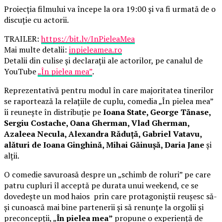
Proiecția filmului va începe la ora 19:00 și va fi urmată de o
discuție cu actorii.
TRAILER:
https://bit.ly/InPieleaMea
Mai multe detalii:
inpieleamea.ro
Detalii din culise și declarații ale actorilor, pe canalul de
YouTube
„În pielea mea”
.
Reprezentativă pentru modul în care majoritatea tinerilor
se raportează la relațiile de cuplu, comedia „În pielea mea”
îi reunește în distribuție pe
Ioana State, George Tănase,
Sergiu Costache, Oana Gherman, Vlad Gherman,
Azaleea Necula, Alexandra Răduță, Gabriel Vatavu,
alături de Ioana Ginghină, Mihai Găinușă, Daria Jane
și
alții.
O comedie savuroasă despre un „schimb de roluri” pe care
patru cupluri îl acceptă pe durata unui weekend, ce se
dovedește un mod haios prin care protagoniștii reușesc să-
și cunoască mai bine partenerii și să renunțe la orgolii și
preconcepții, „
În pielea mea”
propune o experiență de