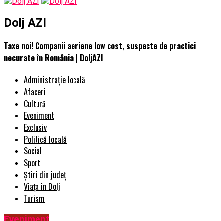
Dolj AZI
Taxe noi! Companii aeriene low cost, suspecte de practici
necurate în România | DoljAZI
Administrație locală
Afaceri
Cultură
Eveniment
Exclusiv
Politică locală
Social
Sport
Știri din județ
Viața în Dolj
Turism
Eveniment