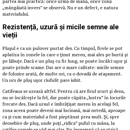
partea mai practică: orice urmă de mână, orice zonă
„mângâiată invers” se observă. Nu e un defect, e natura
materialului.
Rezistență, uzură și micile semne ale
vieții
Plușul e ca un pulover purtat des. Cu timpul, firele se pot
aplatiza în zonele în care e ținut mereu, mai ales pe burtă și
pe lăbuțe. Dacă e un pluș cu fir lung, se poate încâlci ușor și
poate prinde scame. Dar are o mare calitate: micile semne
de folosire arată, de multe ori, ca o dovadă de atașament.
Un urs de pluș ușor ciufulit pare iubit.
Catifeaua se uzează altfel. Pentru că are firul scurt și dens,
nu se încâlcește la fel, dar poate căpăta „lustru” în locurile
frecate des. Dacă ursul e îmbrățișat mereu în același fel,
zona aceea poate deveni mai lucioasă, mai netedă, aproape
ca și cum materialul a fost pieptănat prea mult. Și, spre
deosebire de pluș, unde poți „ridica” puful cu mâna, la
catifea urmele se văd mai clar. Nu înseamnă că se strică