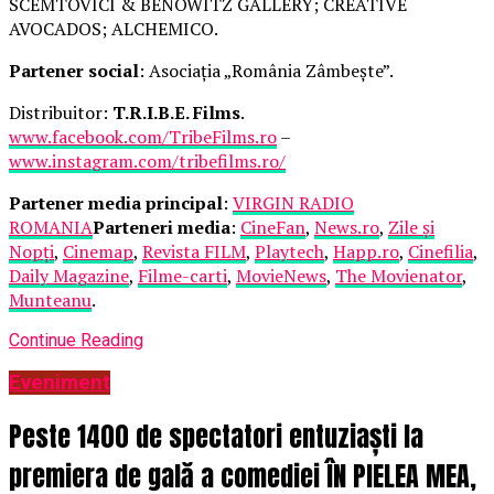
SCEMTOVICI & BENOWITZ GALLERY; CREATIVE
AVOCADOS; ALCHEMICO.
Partener social
: Asociația „România Zâmbește”.
Distribuitor:
T.R.I.B.E. Films
.
www.facebook.com/TribeFilms.ro
–
www.instagram.com/tribefilms.ro/
Partener media principal
:
VIRGIN RADIO
ROMANIA
Parteneri media
:
CineFan
,
News.ro
,
Zile și
Nopți
,
Cinemap
,
Revista FILM
,
Playtech
,
Happ.ro
,
Cinefilia
,
Daily Magazine
,
Filme-carti
,
MovieNews
,
The Movienator
,
Munteanu
.
Continue Reading
Eveniment
Peste 1400 de spectatori entuziaști la
premiera de gală a comediei ÎN PIELEA MEA,