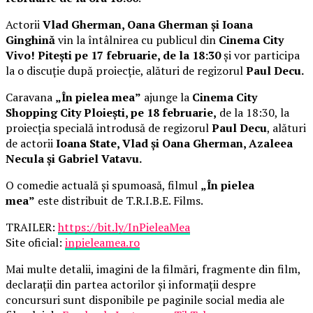
Actorii
Vlad Gherman, Oana Gherman și Ioana
Ginghină
vin la întâlnirea cu publicul din
Cinema City
Vivo! Pitești pe 17 februarie, de la 18:30
și vor participa
la o discuție după proiecție, alături de regizorul
Paul Decu.
Caravana
„În pielea mea”
ajunge la
Cinema City
Shopping City Ploiești, pe 18 februarie,
de la 18:30, la
proiecția specială introdusă de regizorul
Paul Decu
, alături
de actorii
Ioana State, Vlad și Oana Gherman, Azaleea
Necula și Gabriel Vatavu.
O comedie actuală și spumoasă, filmul
„În pielea
mea”
este distribuit de T.R.I.B.E. Films.
TRAILER:
https://bit.ly/InPieleaMea
Site oficial:
inpieleamea.ro
Mai multe detalii, imagini de la filmări, fragmente din film,
declarații din partea actorilor și informații despre
concursuri sunt disponibile pe paginile social media ale