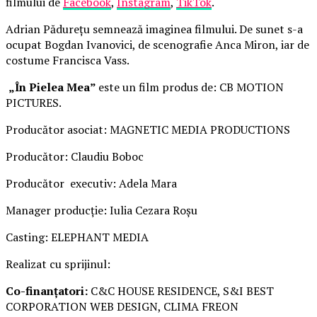
filmului de
Facebook
,
Instagram
,
TikTok
.
Adrian Pădurețu semnează imaginea filmului. De sunet s-a
ocupat Bogdan Ivanovici, de scenografie Anca Miron, iar de
costume Francisca Vass.
„În Pielea Mea”
este un film produs de: CB MOTION
PICTURES.
Producător asociat: MAGNETIC MEDIA PRODUCTIONS
Producător: Claudiu Boboc
Producător executiv: Adela Mara
Manager producție: Iulia Cezara Roșu
Casting: ELEPHANT MEDIA
Realizat cu sprijinul:
Co-finanțatori:
C&C HOUSE RESIDENCE, S&I BEST
CORPORATION WEB DESIGN, CLIMA FREON