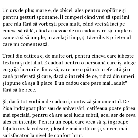
Un urs de pluș mare e, de obicei, ales pentru copilărie și
pentru gesturi spontane. Îl cumperi când vrei să spui îmi
pare rău fără să vorbești prea mult, când vrei să faci pe
cineva să râdă, când ai nevoie de un cadou care să umple o
cameră și să umple, în același timp, și tăcerile. E prietenul
care nu comentează.
Ursul din catifea e, de multe ori, pentru cineva care iubește
textura și detaliul. E cadoul pentru o persoană care își alege
cu grijă lucrurile din casă, care are o pătură preferată și o
cană preferată și care, dacă o întrebi de ce, ridică din umeri
și spune că așa îi place. E un cadou care pare mai „adult”
fără să fie rece.
Și, dacă tot vorbim de cadouri, contează și momentul. De
Ziua Îndrăgostiților sau de aniversări, catifeaua poate părea
mai specială, pentru că are acel luciu subtil, acel aer de ceva
ales cu intenție. Pentru un copil care vrea să-și îngroape
fața în urs la culcare, plușul e mai iertător și, sincer, mai
satisfăcător la nivel de confort brut.