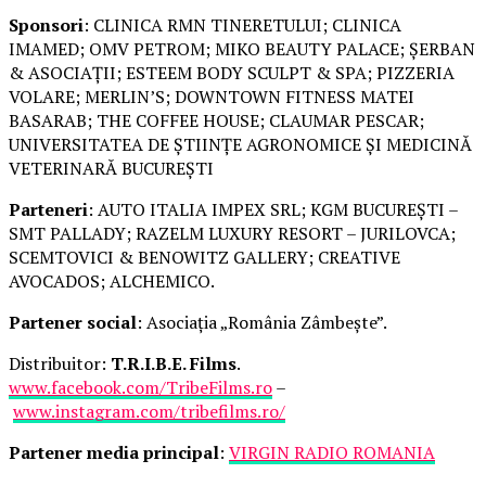
Sponsori
: CLINICA RMN TINERETULUI; CLINICA
IMAMED; OMV PETROM; MIKO BEAUTY PALACE; ȘERBAN
& ASOCIAȚII; ESTEEM BODY SCULPT & SPA; PIZZERIA
VOLARE; MERLIN’S; DOWNTOWN FITNESS MATEI
BASARAB; THE COFFEE HOUSE; CLAUMAR PESCAR;
UNIVERSITATEA DE ȘTIINȚE AGRONOMICE ȘI MEDICINĂ
VETERINARĂ BUCUREȘTI
Parteneri
: AUTO ITALIA IMPEX SRL; KGM BUCUREȘTI –
SMT PALLADY; RAZELM LUXURY RESORT – JURILOVCA;
SCEMTOVICI & BENOWITZ GALLERY; CREATIVE
AVOCADOS; ALCHEMICO.
Partener social
: Asociația „România Zâmbește”.
Distribuitor:
T.R.I.B.E. Films
.
www.facebook.com/TribeFilms.ro
–
www.instagram.com/tribefilms.ro/
Partener media principal
:
VIRGIN RADIO ROMANIA