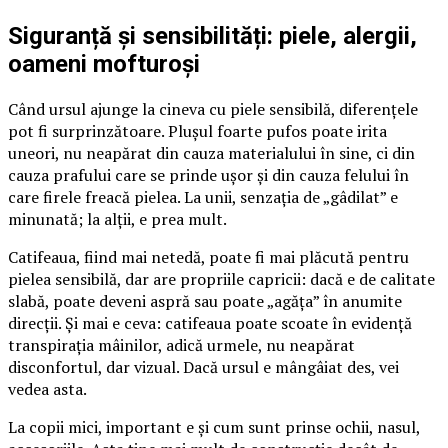
Siguranță și sensibilități: piele, alergii,
oameni mofturoși
Când ursul ajunge la cineva cu piele sensibilă, diferențele
pot fi surprinzătoare. Plușul foarte pufos poate irita
uneori, nu neapărat din cauza materialului în sine, ci din
cauza prafului care se prinde ușor și din cauza felului în
care firele freacă pielea. La unii, senzația de „gâdilat” e
minunată; la alții, e prea mult.
Catifeaua, fiind mai netedă, poate fi mai plăcută pentru
pielea sensibilă, dar are propriile capricii: dacă e de calitate
slabă, poate deveni aspră sau poate „agăța” în anumite
direcții. Și mai e ceva: catifeaua poate scoate în evidență
transpirația mâinilor, adică urmele, nu neapărat
disconfortul, dar vizual. Dacă ursul e mângâiat des, vei
vedea asta.
La copii mici, important e și cum sunt prinse ochii, nasul,