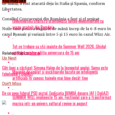
You may like
de mână, a fost atacată deja în Italia şi Spania, conform
Libertatea.
Consiliul Concurenţei din România a fost şi el sesizat.
EvenimenteGratuite.ro promovează online evenimentele cu
acces gratuit din România
Noile taxe pentru bagajele de mână încep de la 6-8 euro în
cazul Ryanair şi variază între 5 şi 15 euro în cazul Wizz Air.
Tot ce trebuie sa stii inainte de Summer Well 2026. Ghidul
complet pentru editia aniversara de 15 ani
Related Topics:
prima
Up Next
Câți bani a câștigat Simona Halep de la începutul anului: Suma este
Mașinile de spălat și uscătoarele bazate pe inteligență
fabuloasă! | DoljAZI
artificială îți cunosc hainele mai bine decât tine
Don't Miss
De ce avea liderul PSD pistol. Explicaţia BOMBĂ despre JAF | DoljAZI
SUMMER WELL implineste 15 ani. Festivalul care a transformat
muzica intr-un univers cultural revine in august