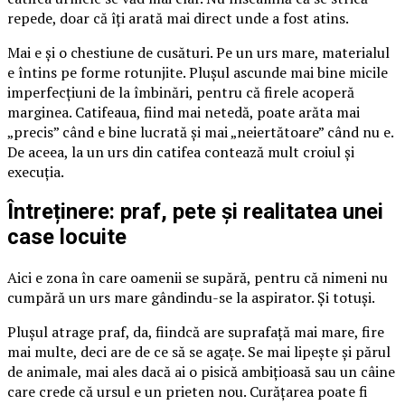
repede, doar că îți arată mai direct unde a fost atins.
Mai e și o chestiune de cusături. Pe un urs mare, materialul
e întins pe forme rotunjite. Plușul ascunde mai bine micile
imperfecțiuni de la îmbinări, pentru că firele acoperă
marginea. Catifeaua, fiind mai netedă, poate arăta mai
„precis” când e bine lucrată și mai „neiertătoare” când nu e.
De aceea, la un urs din catifea contează mult croiul și
execuția.
Întreținere: praf, pete și realitatea unei
case locuite
Aici e zona în care oamenii se supără, pentru că nimeni nu
cumpără un urs mare gândindu-se la aspirator. Și totuși.
Plușul atrage praf, da, fiindcă are suprafață mai mare, fire
mai multe, deci are de ce să se agațe. Se mai lipește și părul
de animale, mai ales dacă ai o pisică ambițioasă sau un câine
care crede că ursul e un prieten nou. Curățarea poate fi