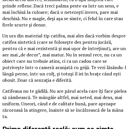
prinde reflexe. Dacă treci palma peste ea într-un sens, e
mai închisă la culoare; dacă o netezești invers, pare mai
deschisă. Nu e magie, deși așa se simte, ci felul în care stau
firele scurte și dense.
Un urs din material tip catifea, mai ales dacă vorbim despre
catifea sintetică (care se folosește des pentru jucării,
pentru că e mai rezistentă și mai ușor de întreținut), are un
aer mai „de decor”, mai matur. Nu în sensul rece, nu ca un
obiect care nu trebuie atins, ci ca un cadou care se
potrivește într-o cameră aranjată cu grijă. Te vezi lăsându-l
lângă perne, într-un colț, și totuși îl iei în brațe când ești
obosit. Doar că senzația e diferită.
Catifeaua nu te gâdilă. Nu are părul acela care îți face pielea
să zâmbească. Te mângâie altfel, mai neted, mai dens, mai
uniform. Uneori, când e de calitate bună, pare aproape
răcoroasă la atingere, înainte să se încălzească de la mâna
ta.