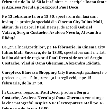
februarie de la 18:30
la întâlnirea cu actrițele
Ioana State
și Azaleea Necula și regizorul Paul Decu.
Pe 13 februarie la ora 18:30
, spectatorii din
Iași
sunt
invitați la proiecția specială din
Cinema City Iulius Mall
,
alături de regizorul
Paul Decu
și de actorii
Gabriel
Vatavu, Sergiu Costache, Azaleea Necula, Alexandra
Răduță.
De „Ziua Îndrăgostiților”, pe
14 februarie, în Cinema City
Iulius Mall Suceava, de la 18:30
, spectatorii sunt invitați
la film alături de regizorul
Paul Decu
și de actorii
Sergiu
Costache, Vlad si Oana Gherman, Alexandra Răduță.
Cineplexx Băneasa Shopping City București
găzduiește o
proiecție specială în prezența întregii echipe pe
15
februarie, de la 17:30.
În
Craiova
, regizorul
Paul Decu
și actorii
Sergiu
Costache, Azaleea Necula și Oana Gherman
vor ajunge
la cinematograful
Inspire VIP Electroputere Mall pe 16
februarie de la ora 18:00
.