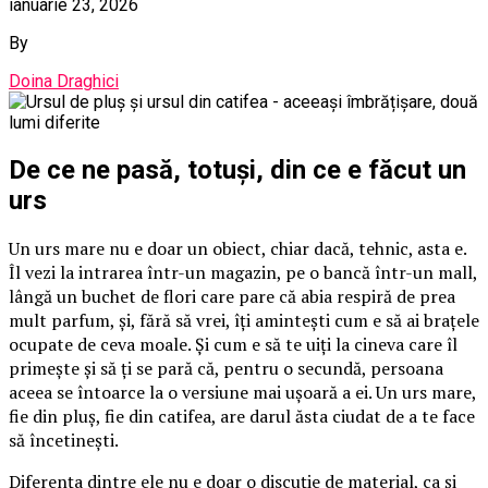
ianuarie 23, 2026
By
Doina Draghici
De ce ne pasă, totuși, din ce e făcut un
urs
Un urs mare nu e doar un obiect, chiar dacă, tehnic, asta e.
Îl vezi la intrarea într-un magazin, pe o bancă într-un mall,
lângă un buchet de flori care pare că abia respiră de prea
mult parfum, și, fără să vrei, îți amintești cum e să ai brațele
ocupate de ceva moale. Și cum e să te uiți la cineva care îl
primește și să ți se pară că, pentru o secundă, persoana
aceea se întoarce la o versiune mai ușoară a ei. Un urs mare,
fie din pluș, fie din catifea, are darul ăsta ciudat de a te face
să încetinești.
Diferența dintre ele nu e doar o discuție de material, ca și