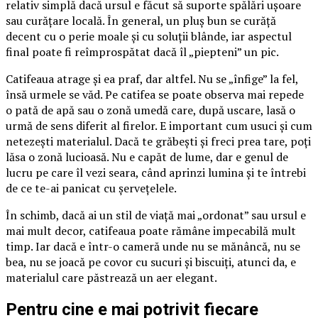
relativ simplă dacă ursul e făcut să suporte spălări ușoare
sau curățare locală. În general, un pluș bun se curăță
decent cu o perie moale și cu soluții blânde, iar aspectul
final poate fi reîmprospătat dacă îl „piepteni” un pic.
Catifeaua atrage și ea praf, dar altfel. Nu se „înfige” la fel,
însă urmele se văd. Pe catifea se poate observa mai repede
o pată de apă sau o zonă umedă care, după uscare, lasă o
urmă de sens diferit al firelor. E important cum usuci și cum
netezești materialul. Dacă te grăbești și freci prea tare, poți
lăsa o zonă lucioasă. Nu e capăt de lume, dar e genul de
lucru pe care îl vezi seara, când aprinzi lumina și te întrebi
de ce te-ai panicat cu șervețelele.
În schimb, dacă ai un stil de viață mai „ordonat” sau ursul e
mai mult decor, catifeaua poate rămâne impecabilă mult
timp. Iar dacă e într-o cameră unde nu se mănâncă, nu se
bea, nu se joacă pe covor cu sucuri și biscuiți, atunci da, e
materialul care păstrează un aer elegant.
Pentru cine e mai potrivit fiecare