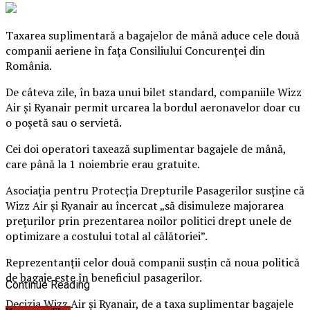
Taxarea suplimentară a bagajelor de mână aduce cele două
companii aeriene în faţa Consiliului Concurenţei din
România.
De câteva zile, în baza unui bilet standard, companiile Wizz
Air şi Ryanair permit urcarea la bordul aeronavelor doar cu
o poşetă sau o servietă.
Cei doi operatori taxează suplimentar bagajele de mână,
care până la 1 noiembrie erau gratuite.
Asociaţia pentru Protecţia Drepturile Pasagerilor susţine că
Wizz Air şi Ryanair au încercat „să disimuleze majorarea
preţurilor prin prezentarea noilor politici drept unele de
optimizare a costului total al călătoriei”.
Reprezentanţii celor două companii susţin că noua politică
de bagaje este în beneficiul pasagerilor.
Continue Reading
Decizia Wizz Air şi Ryanair, de a taxa suplimentar bagajele