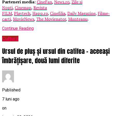
Parteneri media
:
CineFan
,
News.ro
,
Zile și
Nopți
,
Cinemap
,
Revista
FILM
,
Playtech
,
Happ.ro
,
Cinefilia
,
Daily Magazine
,
Filme-
carti
,
MovieNews
,
The Movienator
,
Munteanu
.
Continue Reading
Cultură
Ursul de pluș și ursul din catifea – aceeași
îmbrățișare, două lumi diferite
Published
7 luni ago
on