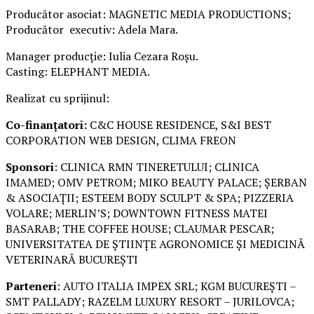
Producător asociat: MAGNETIC MEDIA PRODUCTIONS;
Producător executiv: Adela Mara.
Manager producție: Iulia Cezara Roșu.
Casting: ELEPHANT MEDIA.
Realizat cu sprijinul:
Co-finanțatori:
C&C HOUSE RESIDENCE, S&I BEST
CORPORATION WEB DESIGN, CLIMA FREON
Sponsori
: CLINICA RMN TINERETULUI; CLINICA
IMAMED; OMV PETROM; MIKO BEAUTY PALACE; ȘERBAN
& ASOCIAȚII; ESTEEM BODY SCULPT & SPA; PIZZERIA
VOLARE; MERLIN’S; DOWNTOWN FITNESS MATEI
BASARAB; THE COFFEE HOUSE; CLAUMAR PESCAR;
UNIVERSITATEA DE ȘTIINȚE AGRONOMICE ȘI MEDICINĂ
VETERINARĂ BUCUREȘTI
Parteneri
: AUTO ITALIA IMPEX SRL; KGM BUCUREȘTI –
SMT PALLADY; RAZELM LUXURY RESORT – JURILOVCA;