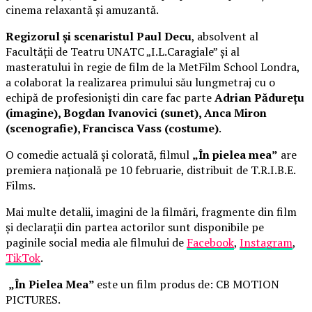
cinema relaxantă și amuzantă.
Regizorul și scenaristul Paul Decu
, absolvent al
Facultății de Teatru UNATC „I.L.Caragiale” și al
masteratului în regie de film de la MetFilm School Londra,
a colaborat la realizarea primului său lungmetraj cu o
echipă de profesioniști din care fac parte
Adrian Pădurețu
(imagine), Bogdan Ivanovici (sunet), Anca Miron
(scenografie), Francisca Vass (costume)
.
O comedie actuală și colorată, filmul
„În pielea mea”
are
premiera națională pe 10 februarie, distribuit de T.R.I.B.E.
Films.
Mai multe detalii, imagini de la filmări, fragmente din film
și declarații din partea actorilor sunt disponibile pe
paginile social media ale filmului de
Facebook
,
Instagram
,
TikTok
.
„În Pielea Mea”
este un film produs de: CB MOTION
PICTURES.