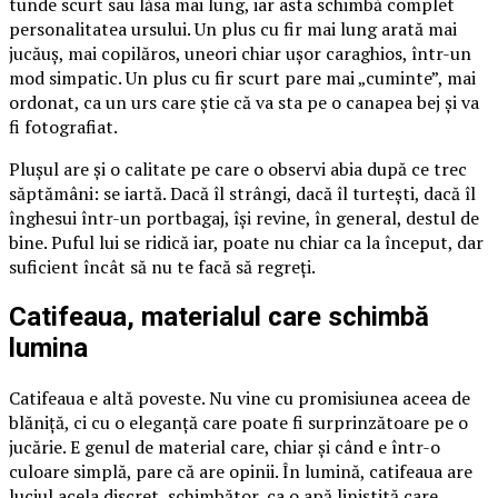
tunde scurt sau lăsa mai lung, iar asta schimbă complet
personalitatea ursului. Un plus cu fir mai lung arată mai
jucăuș, mai copilăros, uneori chiar ușor caraghios, într-un
mod simpatic. Un plus cu fir scurt pare mai „cuminte”, mai
ordonat, ca un urs care știe că va sta pe o canapea bej și va
fi fotografiat.
Plușul are și o calitate pe care o observi abia după ce trec
săptămâni: se iartă. Dacă îl strângi, dacă îl turtești, dacă îl
înghesui într-un portbagaj, își revine, în general, destul de
bine. Puful lui se ridică iar, poate nu chiar ca la început, dar
suficient încât să nu te facă să regreți.
Catifeaua, materialul care schimbă
lumina
Catifeaua e altă poveste. Nu vine cu promisiunea aceea de
blăniță, ci cu o eleganță care poate fi surprinzătoare pe o
jucărie. E genul de material care, chiar și când e într-o
culoare simplă, pare că are opinii. În lumină, catifeaua are
luciul acela discret, schimbător, ca o apă liniștită care