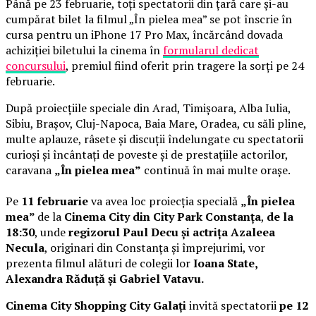
Până pe 23 februarie, toți spectatorii din țară care și-au
cumpărat bilet la filmul „În pielea mea” se pot înscrie în
cursa pentru un iPhone 17 Pro Max, încărcând dovada
achiziției biletului la cinema în
formularul dedicat
concursului
, premiul fiind oferit prin tragere la sorți pe 24
februarie.
După proiecțiile speciale din Arad, Timișoara, Alba Iulia,
Sibiu, Brașov, Cluj-Napoca, Baia Mare, Oradea, cu săli pline,
multe aplauze, râsete și discuții îndelungate cu spectatorii
curioși și încântați de poveste și de prestațiile actorilor,
caravana
„În pielea mea”
continuă în mai multe orașe.
Pe
11 februarie
va avea loc proiecția specială
„În pielea
mea”
de la
Cinema City din City Park Constanța
,
de la
18:30
, unde
regizorul Paul Decu și actrița Azaleea
Necula
, originari din Constanța și împrejurimi, vor
prezenta filmul alături de colegii lor
Ioana State,
Alexandra Răduță și Gabriel Vatavu.
Cinema City Shopping City Galați
invită spectatorii
pe 12