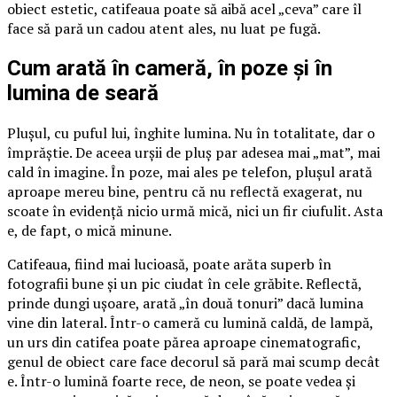
obiect estetic, catifeaua poate să aibă acel „ceva” care îl
face să pară un cadou atent ales, nu luat pe fugă.
Cum arată în cameră, în poze și în
lumina de seară
Plușul, cu puful lui, înghite lumina. Nu în totalitate, dar o
împrăștie. De aceea urșii de pluș par adesea mai „mat”, mai
cald în imagine. În poze, mai ales pe telefon, plușul arată
aproape mereu bine, pentru că nu reflectă exagerat, nu
scoate în evidență nicio urmă mică, nici un fir ciufulit. Asta
e, de fapt, o mică minune.
Catifeaua, fiind mai lucioasă, poate arăta superb în
fotografii bune și un pic ciudat în cele grăbite. Reflectă,
prinde dungi ușoare, arată „în două tonuri” dacă lumina
vine din lateral. Într-o cameră cu lumină caldă, de lampă,
un urs din catifea poate părea aproape cinematografic,
genul de obiect care face decorul să pară mai scump decât
e. Într-o lumină foarte rece, de neon, se poate vedea și