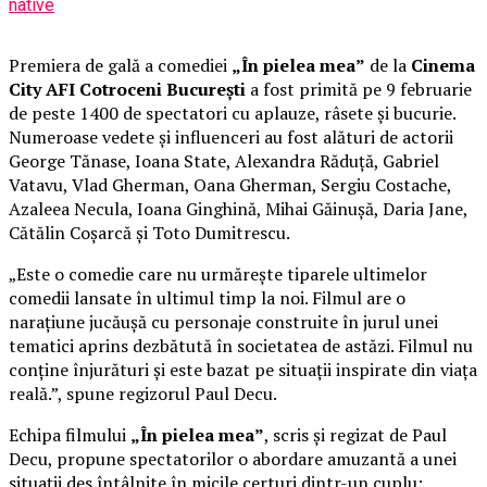
native
Premiera de gală a comediei
„În pielea mea”
de la
Cinema
City AFI Cotroceni București
a fost primită pe 9 februarie
de peste 1400 de spectatori cu aplauze, râsete și bucurie.
Numeroase vedete și influenceri au fost alături de actorii
George Tănase, Ioana State, Alexandra Răduță, Gabriel
Vatavu, Vlad Gherman, Oana Gherman, Sergiu Costache,
Azaleea Necula, Ioana Ginghină, Mihai Găinușă, Daria Jane,
Cătălin Coșarcă și Toto Dumitrescu.
„Este o comedie care nu urmărește tiparele ultimelor
comedii lansate în ultimul timp la noi. Filmul are o
narațiune jucăușă cu personaje construite în jurul unei
tematici aprins dezbătută în societatea de astăzi. Filmul nu
conține înjurături și este bazat pe situații inspirate din viața
reală.”, spune regizorul Paul Decu.
Echipa filmului
„În pielea mea”
, scris și regizat de Paul
Decu, propune spectatorilor o abordare amuzantă a unei
situații des întâlnite în micile certuri dintr-un cuplu: