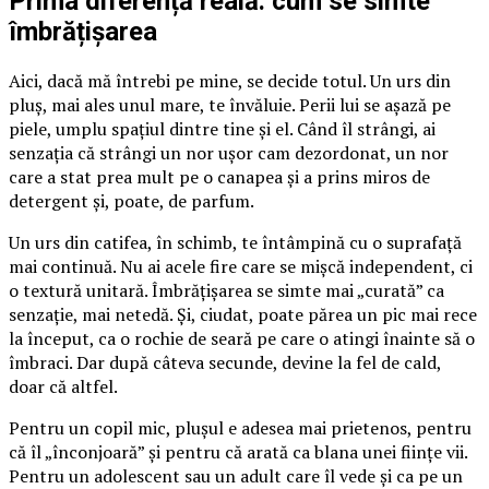
Prima diferență reală: cum se simte
îmbrățișarea
Aici, dacă mă întrebi pe mine, se decide totul. Un urs din
pluș, mai ales unul mare, te învăluie. Perii lui se așază pe
piele, umplu spațiul dintre tine și el. Când îl strângi, ai
senzația că strângi un nor ușor cam dezordonat, un nor
care a stat prea mult pe o canapea și a prins miros de
detergent și, poate, de parfum.
Un urs din catifea, în schimb, te întâmpină cu o suprafață
mai continuă. Nu ai acele fire care se mișcă independent, ci
o textură unitară. Îmbrățișarea se simte mai „curată” ca
senzație, mai netedă. Și, ciudat, poate părea un pic mai rece
la început, ca o rochie de seară pe care o atingi înainte să o
îmbraci. Dar după câteva secunde, devine la fel de cald,
doar că altfel.
Pentru un copil mic, plușul e adesea mai prietenos, pentru
că îl „înconjoară” și pentru că arată ca blana unei ființe vii.
Pentru un adolescent sau un adult care îl vede și ca pe un